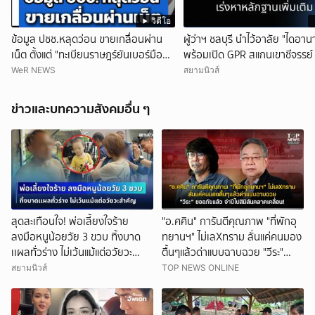
วิดีโอ
ข้อมูล ปชช.หลุดว่อน ขายเกลื่อนผ่าน
ผู้ว่าฯ ชลบุรี นำไว้อาลัย "ไดอาน
เน็ต ตั้งแต่ "ทะเบียนราษฎร์ยันเบอร์มือ
พร้อมเปิด GPR สแกนเขาชีจรรย์ 
ถือ"
หลักฐานเพิ่มเติม
WeR NEWS
สยามนิวส์
ข่าวและบทความสังคมอื่น ๆ
สุดสะเทือนใจ! พ่อเลี้ยงใจร้าย
"อ.ศศิน" การันตีคุณภาพ "ที่พักอุ
ลงมือหนูน้อยวัย 3 ขวบ ทิ้งบาด
ทยานฯ" ไม่เลXทราม ลั่นแค่คนมอง
เเผลทั่วร่าง ไม่เว้นแม้แต่อวัยวะ
ตื้นๆแล้วด่าแบบฉาบฉวย "วีระ"
สำคัญ ด้านแม่ใจดำช่วยปกป้องพ่อ
ขออภัยแล้ว จำปีไปสิมิลันคลาด
สยามนิวส์
TOP NEWS ONLINE
เคลื่อน!