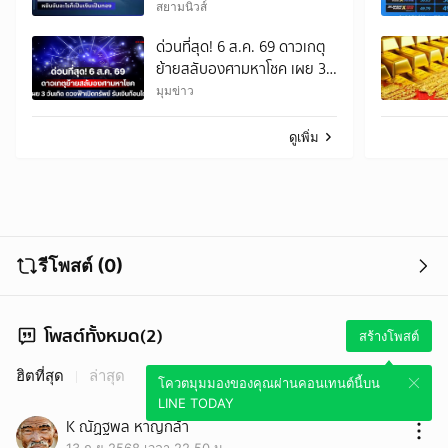
อะไรก็เป็นเงินเป็นทอง หยิบจับ
สยามนิวส์
อะไรก็เป็นเงินเป็นทอง
ด่วนที่สุด! 6 ส.ค. 69 ดาวเกตุ
ย้ายสลับองศามหาโชค เผย 3
วันเกิด ดวงฟ้าเปิดทรัพย์ รับ
มุมข่าว
เงินก้อนโตจนรับไม่ทัน!
ดูเพิ่ม
รีโพสต์ (0)
โพสต์ทั้งหมด(2)
สร้างโพสต์
ฮิตที่สุด
ล่าสุด
โควตมุมมองของคุณผ่านคอนเทนต์นี้บน
LINE TODAY
K ณัฏฐพล หาญกล้า