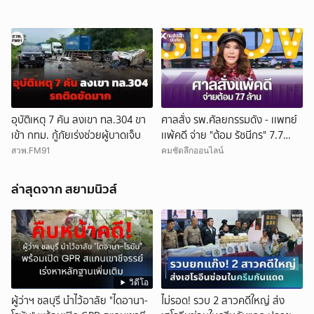
อุบัติเหตุ 7 คัน ลงเขา ทล.304 ขา
ศาลสั่ง รพ.ศัลยกรรมดัง - เเพทย์
เข้า กทม. กู้ภัยเร่งช่วยผู้บาดเจ็บ
เเพ้คดี จ่าย "ต้อม รัชนีกร" 7.7
ล้าน
สวพ.FM91
คมชัดลึกออนไลน์
ล่าสุดจาก สยามนิวส์
วิดีโอ
ผู้ว่าฯ ชลบุรี นำไว้อาลัย "ไดอานา-
ไม่รอด! รวบ 2 สาวคดีใหญ่ ส่ง