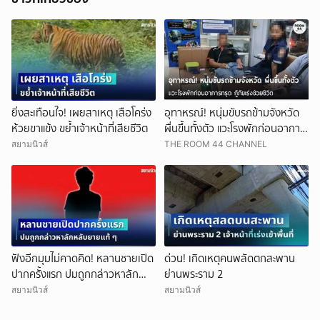
ยิ่งสะเทือนใจ! เผยสาเหตุ เสือโคร่ง
อุทาหรณ์! หนุ่มขับรถข้ามจังหวัด
ห้วยขาแข้ง ขย้ำเจ้าหน้าที่เสียชีวิต
ผื่นขึ้นทั้งตัว แวะโรงพักก่อนอาการ
ทรุด กู้ภัยเร่งช่วยชีวิต
สยามนิวส์
THE ROOM 44 CHANNEL
ฟังอีกมุมไม่คาดคิด! หลานชายเปิด
ด่วน! เกิดเหตุคนพลัดตกสะพาน
ปากครั้งแรก ปมถูกกล่าวหาลัก
ย่านพระราม 2
หลับยายแท้ ๆ
สยามนิวส์
สยามนิวส์
ยกเลิก