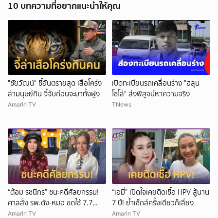
10 บทความที่อยากแนะนำให้คุณ
"ชัยวัฒน์" ชี้อันตรายสุด เสือโคร่ง
เปิดทะเบียนรถเคลื่อนร่าง "ฮลุน
ล่ามนุษย์กิน จี้จับก่อนจะมาทั้งฝูง
โซโล่" ส่งพิสูจน์หาความจริง
Amarin TV
TNews
“ต้อม รชนีกร” ชนะคดีศัลยกรรม!
“เอมี่” เปิดใจเคยติดเชื้อ HPV สู้นาน
ศาลสั่ง รพ.ดัง-หมอ ชดใช้ 7.7
7 ปี! ย้ำเซ็กส์ครั้งเดียวก็เสี่ยง
ล้าน
Amarin TV
Amarin TV