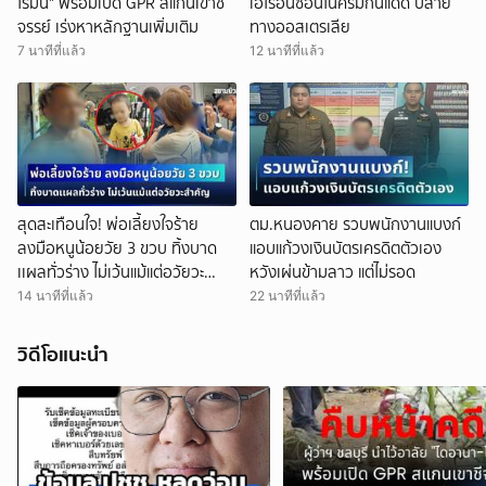
โรมัน" พร้อมเปิด GPR สแกนเขาชี
เฮโรอีนซ่อนในครีมกันแดด ปลาย
จรรย์ เร่งหาหลักฐานเพิ่มเติม
ทางออสเตรเลีย
7 นาทีที่แล้ว
12 นาทีที่แล้ว
สุดสะเทือนใจ! พ่อเลี้ยงใจร้าย
ตม.หนองคาย รวบพนักงานแบงก์
ลงมือหนูน้อยวัย 3 ขวบ ทิ้งบาด
แอบแก้วงเงินบัตรเครดิตตัวเอง
เเผลทั่วร่าง ไม่เว้นแม้แต่อวัยวะ
หวังเผ่นข้ามลาว แต่ไม่รอด
สำคัญ ด้านแม่ใจดำช่วยปกป้องพ่อ
14 นาทีที่แล้ว
22 นาทีที่แล้ว
วิดีโอแนะนำ