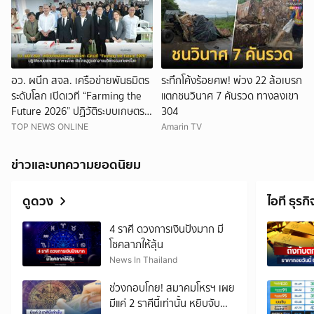
อว. ผนึก สจล. เครือข่ายพันธมิตร
ระทึกโค้งร้อยศพ! พ่วง 22 ล้อเบรก
ระดับโลก เปิดเวที “Farming the
แตกชนวินาศ 7 คันรวด ทางลงเขา
Future 2026” ปฏิวัติระบบเกษตร–
304
อาหารไทย ดันไทยสู่ศูนย์กลาง
TOP NEWS ONLINE
Amarin TV
นวัตกรรมเกษตรโลก
ข่าวและบทความยอดนิยม
ดูดวง
ไอที ธุรกิ
4 ราศี ดวงการเงินปังมาก มี
โชคลาภให้ลุ้น
News In Thailand
ช่วงกอบโกย! สมาคมโหรฯ เผย
มีแค่ 2 ราศีนี้เท่านั้น หยิบจับ