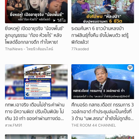
วิดีโอ
ยิ่งหดหู่! เปิดอายุจริง “น้องพั๊นซ์“
ระดมค้นหา 6 ชาวบ้านหลงป่า
ลูกบุญธรรม “ก้อง ห้วยไร่” หลัง
กาฬสินธุ์ทั้งคืน ยังไม่พบตัว แต่รู้
โพสต์ช็อกกลางดึก ทำใจหาย!
พิกัดแล้ว!
ThaiNews - ไทยนิวส์ออนไลน์
77kaoded
กทพ.เอาจริง เตือนไม่ชำระค่าผ่าน
ศึกบอร์ด กสทช.เดือด! กรรมการ 3
ทาง มีความผิด! ปรับเป็นพินัย ไม่
วอล์กเอาต์ ทำประชุมล่มเป็นครั้งที่
เกิน 10 เท่า ของค่าผ่านทางต่อ
3 ด้าน "นพ.สรณ" ย้ำยังไม่ถูกสั่ง
ครั้ง
หยุดปฏิบัติหน้าที่
สวพ.FM91
THE ROOM 44 CHANNEL