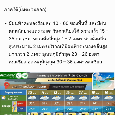
ภาคใต้(ฝั่งตะวันออก)
มีฝนฟ้าคะนองร้อยละ 40 - 60 ของพื้นที่ และมีฝน
ตกหนักบางแห่ง ลมตะวันตกเฉียงใต้ ความเร็ว 15 -
35 กม./ชม. ทะเลมีคลื่นสูง 1 - 2 เมตร ห่างฝั่งคลื่น
สูงประมาณ 2 เมตรบริเวณที่มีฝนฟ้าคะนองคลื่นสูง
มากกว่า 2 เมตร อุณหภูมิต่ำสุด 23 – 26 องศา
เซลเซียส อุณหภูมิสูงสุด 30 – 36 องศาเซลเซียส