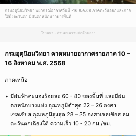
กรมอุตุนิยมวิทยา พยากรณ์อากาศวันนี้ -16 ส.ค.68 ภาคตะวันออกและภาค
ใต้ฝั่งตะวันตก มีฝนตกหนักมากบางพื้นที่
โฆษณา - อ่านบทความต่อด้านล่าง
กรมอุตุนิยมวิทยา คาดหมายอากาศรายภาค 10 –
16 สิงหาคม พ.ศ. 2568
ภาคเหนือ
มีฝนฟ้าคะนองร้อยละ 60 - 80 ของพื้นที่ และมีฝน
ตกหนักบางแห่ง อุณหภูมิต่ำสุด 22 – 26 องศา
เซลเซียส อุณหภูมิสูงสุด 28 – 35 องศาเซลเซียส ลม
ตะวันตกเฉียงใต้ ความเร็ว 10 - 20 กม./ชม.