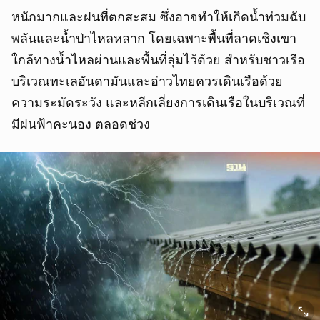
หนักมากและฝนที่ตกสะสม ซึ่งอาจทำให้เกิดน้ำท่วมฉับ
พลันและน้ำป่าไหลหลาก โดยเฉพาะพื้นที่ลาดเชิงเขา
ใกล้ทางน้ำไหลผ่านและพื้นที่ลุ่มไว้ด้วย สำหรับชาวเรือ
บริเวณทะเลอันดามันและอ่าวไทยควรเดินเรือด้วย
ความระมัดระวัง และหลีกเลี่ยงการเดินเรือในบริเวณที่
มีฝนฟ้าคะนอง ตลอดช่วง