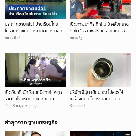
ประกาศขายแล้ว! บ้านเรือนไทย
เปิดภาพนาทีระทึก! ม.3 คลั่งกราด
โบราณริมแม่น้ำ หลายคนเห็นแล้ว
ยิงใน “รร.เทพศิรินทร์” นนทบุรี ครู
จำได้ เคยเป็นฉากหนังดัง
ดับ 2 บาดเจ็บกว่า 20 ราย ก่อนยิง
สยามนิวส์
สยามรัฐ
ตัวเองเสียชีวิตหน้าห้องเรียน
เปิดวินาที นักเรียนหนีตาย! เหตุก
บริษัทญี่ปุ่น เตือนเอง ไม่ควรใส่
ราดยิงโรงเรียนดังเมืองนนท์
เครื่องดื่มนี้ ในกระบอกน้ำเก็บ
อุณหภูมิ เสี่ยงเสียหายง่าย
The Bangkok Insight
Khaosod
ล่าสุดจาก ฐานเศรษฐกิจ