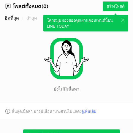
โพสต์ทั้งหมด(0)
สร้างโพสต์
ฮิตที่สุด
ล่าสุด
โควตมุมมองของคุณผ่านคอนเทนต์นี้บน
LINE TODAY
ยังไม่มีเนื้อหา
สิ้นสุดเนื้อหา อาจมีเนื้อหาบางส่วนไม่แสดง
ดูเพิ่มเติม