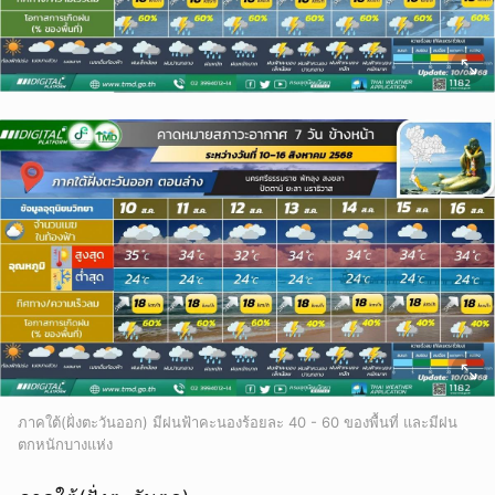
ภาคใต้(ฝั่งตะวันออก) มีฝนฟ้าคะนองร้อยละ 40 - 60 ของพื้นที่ และมีฝน
ตกหนักบางแห่ง