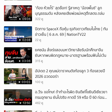
“ก้อง ห้วยไร่” สุดช็อก! รู้สาเหตุ “น้องพั๊นซ์“ ลูก
บุญธรรมดับ หลังเคยเสียพ่อแม่เหตุตึกสตง.ถล่ม
09:06
322 ดู
ปิดทาง SpaceX ถือหุ้น ธุจกิจดาวเทียมในไทย | ทัน
ข่าวเย็น | 6 ส.ค. 69 | NationTV22
02:08
22 ดู
ยศชนัน สั่งเร่งสอบมหาวิทยาลัยรับนักศึกษาจีน
ยันหากพบผิดกฎหมาย-มาตรฐานพร้อมฟันไม่เว้น
03:06
315 ดู
อัปเดต 2 คุณแม่ดาราคนดังท้องลูก 3 ท้องสวยปี
2026 อวดออร่า
03:03
100 ดู
อ.วีระ ขอโทษ! ถ้าทำอะไรผิด ยินดีแก้ไขยินดีเยียวยา
กรมอุทยาน ยันไปจริง คาดปี 59 หรือ ปี 60 ก่อน
ปิดให้พัก
12:50
462 ดู