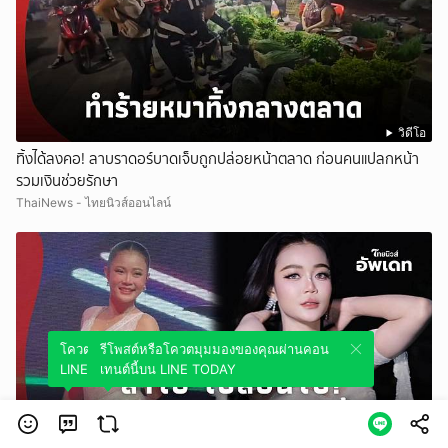
วิดีโอ
ทิ้งได้ลงคอ! ลาบราดอร์บาดเจ็บถูกปล่อยหน้าตลาด ก่อนคนแปลกหน้า
รวมเงินช่วยรักษา
ThaiNews - ไทยนิวส์ออนไลน์
โควตมุมมองของคุณผ่านคอนเทนต์นี้บน
รีโพสต์หรือโควตมุมมองของคุณผ่านคอน
LINE TODAY
เทนต์นี้บน LINE TODAY