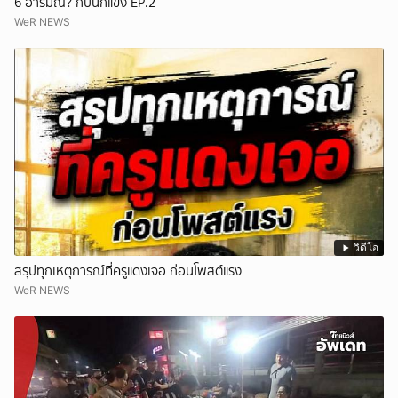
6 อารมณ์? กับนักแข่ง EP.2
WeR NEWS
วิดีโอ
สรุปทุกเหตุการณ์ที่ครูแดงเจอ ก่อนโพสต์แรง
WeR NEWS