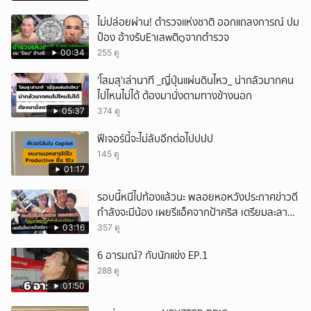
ไม่ปล่อยผ่าน! ตำรวจแห่งชาติ ออกแถลงการณ์ ปม
ป๋อง อ้างรับEาเสwติ๑จากตำรวจ
00:34
255 ดู
'โสมสุ'เล่านาที _ญี่ปุ่นแผ่นดินไหว_ น่ากลัวมากคน
ไปไหนไม่ได้ ต้องมานั่งตามทางข้างนอก
05:37
374 ดู
ฟีเจอร์นี้จะไม่ลับอีกต่อไปปปป
145 ดู
01:17
รอบนี้หนีไปท้องแล้วนะ พลอยหอหวังประกาศข่าวดี
กำลังจะมีน้อง เผยรีแอ็คจากป้าคริส เตรียมละลาย
ทรัพย์
03:16
357 ดู
6 อารมณ์? กับนักแข่ง EP.1
288 ดู
01:50