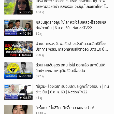
ใครจะคิดว่า "ศรีริต้า เจนเซ่น" ที่หลายคนคุ้นภาพ
ลักษณ์สวยสง่า เรียบร้อย จะมีมุมโบ๊ะบ๊ะและโก๊ะๆ ให้
ได้อมยิ้มเหมือนกัน งานนี้ทำเอาแฟนๆ ทั้งเอ็นดูทั้ง
00:25
464 ดู
หัวเราะ
ผลชันสูตร "ฮลุน โซโล่" หัวใจล้มเหลว-ไร้รอยแผล |
ทันข่าวเย็น | 6 ส.ค. 69 | NationTV22
10:54
32 ดู
ฝ่ายปกครองจับพ่อรับจ้างแจ้งเกิดสวมสิทธิที่ไชย
ปราการ พร้อมแถลงทลายแก๊งทุจริต บัตร 10 ปี ที่
แม่สอด
03:44
799 ดู
ด่วน! ผลชันสูตร ฮลุน โซโล่ ออกแล้ว สถาบันนิติ
วิทย์ฯ เผยสาเหตุเสียชีวิตเบื้องต้น
00:38
697 ดู
"ธีรุตม์-เรืองเดช" รับจบปิดประตูคดีโกงสอบ ? | ทัน
ข่าวเย็น | 6 ส.ค. 69 | NationTV22
08:17
41 ดู
“ครั้งแรก” ในชีวิต เกิดขึ้นกลางกองถ่าย!
1,318 ดู