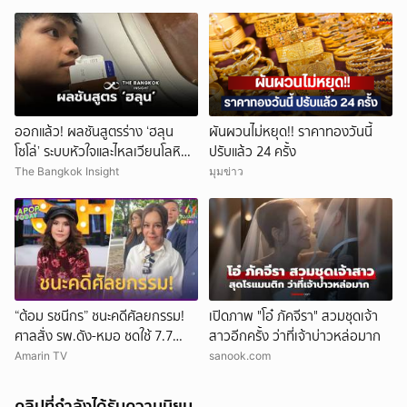
ออกแล้ว! ผลชันสูตรร่าง ‘ฮลุน
ผันผวนไม่หยุด!! ราคาทองวันนี้
โซโล่’ ระบบหัวใจและไหลเวียนโลหิต
ปรับแล้ว 24 ครั้ง
ล้มเหลว
The Bangkok Insight
มุมข่าว
“ต้อม รชนีกร” ชนะคดีศัลยกรรม!
เปิดภาพ "โอ๋ ภัคจีรา" สวมชุดเจ้า
ศาลสั่ง รพ.ดัง-หมอ ชดใช้ 7.7
สาวอีกครั้ง ว่าที่เจ้าบ่าวหล่อมาก
ล้าน
Amarin TV
sanook.com
คลิปที่กำลังได้รับความนิยม