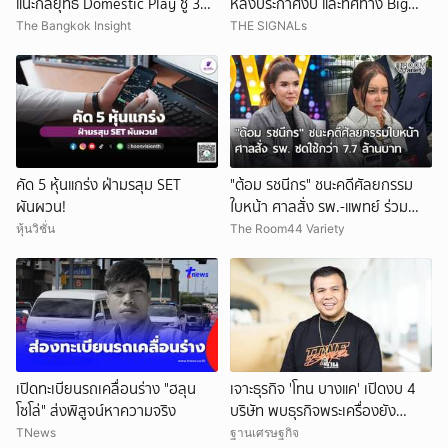
แนะกลยุทธ์ Domestic Play ชู 3
หลังประกาศงบ และทิศทาง Big
หุ้นเด่น
Tech ในเวลานี้
The Bangkok Insight
THE SIGNALs
คัด 5 หุ้นแกร่ง ฝ่ามรสุม SET
"ต้อม รชนีกร" ชนะคดีศัลยกรรม
ผันผวน!
ใบหน้า ศาลสั่ง รพ.-แพทย์ ร่วม
ชดใช้กว่า 7.7 ล้านบาท
หุ้นวิชั่น
The Room44 Variety
เปิดทะเบียนรถเคลื่อนร่าง "ฮลุน
เจาะธุรกิจ 'โทน บางแค' เปิดงบ 4
โซโล่" ส่งพิสูจน์หาความจริง
บริษัท พบธุรกิจพระเครื่องยัง
ขาดทุน
TNews
ฐานเศรษฐกิจ