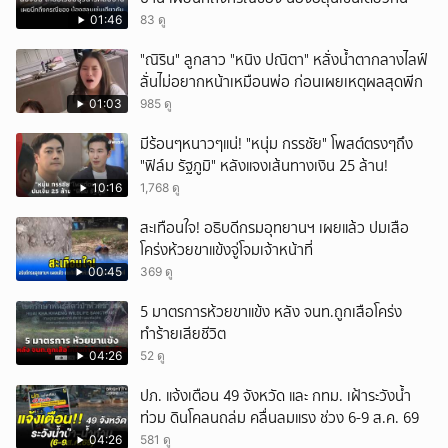
01:46
83 ดู
"ณิริน" ลูกสาว "หนิง ปณิตา" หลั่งน้ำตากลางไลฟ์
ลั่นไม่อยากหน้าเหมือนพ่อ ก่อนเผยเหตุผลสุดพีก
01:03
985 ดู
มีร้อนๆหนาวๆแน่! "หนุ่ม กรรชัย" โพสต์ตรงๆถึง
"ฟิล์ม รัฐภูมิ" หลังแจงเส้นทางเงิน 25 ล้าน!
10:16
1,768 ดู
สะเทือนใจ! อธิบดีกรมอุทยานฯ เผยแล้ว ปมเสือ
โคร่งห้วยขาแข้งจู่โจมเจ้าหน้าที่
00:45
369 ดู
5 มาตรการห้วยขาแข้ง หลัง จนท.ถูกเสือโคร่ง
ทำร้ายเสียชีวิต
04:26
52 ดู
ปภ. แจ้งเตือน 49 จังหวัด และ กทม. เฝ้าระวังน้ำ
ท่วม ดินโคลนถล่ม คลื่นลมแรง ช่วง 6-9 ส.ค. 69
04:26
581 ดู