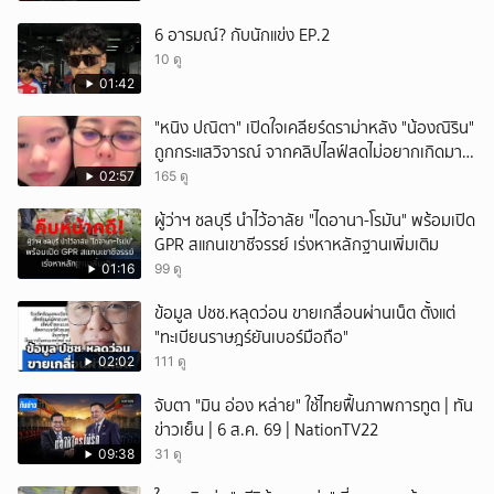
6 อารมณ์? กับนักแข่ง EP.2
10 ดู
01:42
"หนิง ปณิตา" เปิดใจเคลียร์ดราม่าหลัง "น้องณิริน"
ถูกกระแสวิจารณ์ จากคลิปไลฟ์สดไม่อยากเกิดมา
หน้าเหมือนพ่อ
02:57
165 ดู
ผู้ว่าฯ ชลบุรี นำไว้อาลัย "ไดอานา-โรมัน" พร้อมเปิด
GPR สแกนเขาชีจรรย์ เร่งหาหลักฐานเพิ่มเติม
01:16
99 ดู
ข้อมูล ปชช.หลุดว่อน ขายเกลื่อนผ่านเน็ต ตั้งแต่
"ทะเบียนราษฎร์ยันเบอร์มือถือ"
02:02
111 ดู
จับตา "มิน อ่อง หล่าย" ใช้ไทยฟื้นภาพการทูต | ทัน
ข่าวเย็น | 6 ส.ค. 69 | NationTV22
09:38
31 ดู