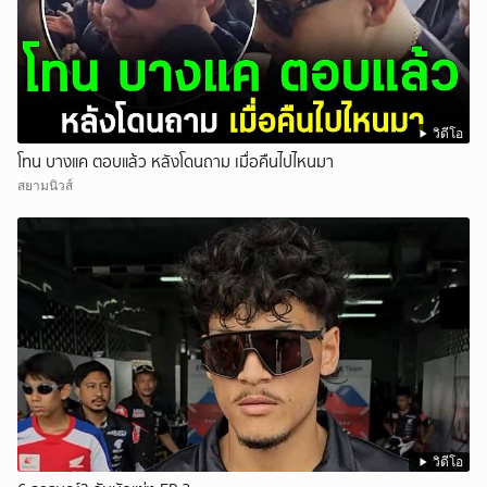
วิดีโอ
โทน บางแค ตอบแล้ว หลังโดนถาม เมื่อคืนไปไหนมา
สยามนิวส์
วิดีโอ