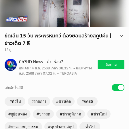
ขีดเส้น 15 วัน พระพรหมกวี ต้องยอมสร้างสถูปคืน |
ข่าวเด็ด 7 สี
12 ดู
Ch7HD News - ข่าวช่อง7
ติดตาม
อัพเดต 14 ส.ค. 2568 เวลา 08.32 น. • เผยแพร่ 14
ส.ค. 2568 เวลา 07.32 น. • TEROASIA
เล่นอัตโนมัติ
#ทั่วไป
#รายการ
#ข่าวเด็ด
#กด35
#ดูย้อนหลัง
#ข่าวสด
#ข่าวภูมิภาค
#ข่าวใหม่
#ข่าวอาชญากรรม
#ทุบทำลายสถูป
ทั่วไป