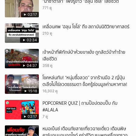
“นาซาตาลา” เพิ่งรู้ข่าว “ฮลุน โซโล่” เสียชีวิต
771 ดู
02:17
เคลื่อนศพ 'ฮลุน โซโล่' ถึง สถาบันนิติวิทยาศาสตร์
210 ดู
02:34
เจ้าหน้าที่พิทักษ์ป่าห้วยขาแข้ง ถูกสัตว์ป่าทำร้าย
เสียชีวิต
04:37
358 ดู
โชคหล่นทับ! “หนุ่มซื้อลวด” จากร้านมือ 2 ญี่ปุ่น
ตะลึงไม่ใช่ลวดธรรมดา ช็อครู้ซ่อนมูลค่ามหาศาล!
15:18
16,302 ดู
POPCORNER QUIZ | ถามป็อปตอบปั๊บ กับ
#ALALA
02:17
7 ดู
หมอเบ็นซ์ เตือนภัยสายเที่ยวฉายเดี่ยว เตือนพิษ
คาร์บอนมอนอกไซด์ คร่าชีวิต แนะพกเครื่องตรวจ