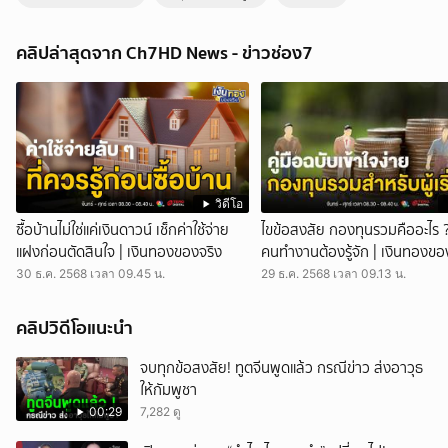
ขีดเส้น 15 วัน พระพรหมกวี ต้องยอมสร้างสถูปคืน | ข่าวเด็ด 7 สี
ข่าวเด็ด 7 สี - ราชสกุลประวิตร เรียกร้องเจ้าอาวาสวัดกัลยาณมิตรฯ สร้าง
คลิปล่าสุดจาก Ch7HD News - ข่าวช่อง7
สถูป เจ้าจอมมารดาแช่ม คืนตามคำสั่งศาล พลเอก หม่อมหลวง สุปรีดี
ประวิตร และ นายเชียรช่วง กัลญาณมิตร แถลงข่าวเรียกร้องให้พระพรหมกวี
เจ้าอาวาสวัดกัลยาณมิตรฯ สร้างสถูปเจดีย์เจ้าจอมมารดาแช่ม เจ้าจอม
มารดาของในหลวงรัชกาลที่ 5 และบรรพบุรุษของราชสกุลประวิตร และ
ตระกูลกัลยาณมิตร ให้กลับคืนดังเดิม หลังพระพรหมกวี สั่งทุบทำลายสถูป
ไปเมื่อปี 2551 ทั้งที่ถูกขึ้นทะเบียนเป็นโบราณสถานตั้งแต่ปี 2492 และศาลมี
คำพิพากษาว่า พระพรหมกวี มีความผิด และให้สร้างสถูปคืนที่เดิม โดย
ราชสกุลประวิตร และ ตระกูลกัลยาณมิตร ยื่นคำขาดให้เวลาพระพรหมกวี
วิดีโอ
15 วัน ตอบรับสร้างสถูปคืน มิฉะนั้นจะยื่นเรื่องต่อกรมบังคับคดี นำผู้รับเหมา
ซื้อบ้านไม่ใช่แค่เงินดาวน์ เช็กค่าใช้จ่าย
ไขข้อสงสัย กองทุนรวมคืออะไร 
เข้าทุบศาลาที่สร้างทับที่ และก่อสร้างสถูปให้กลับมาดังเดิม กดติดตามช่อง
แฝงก่อนตัดสินใจ | เงินทองของจริง
คนทำงานต้องรู้จัก | เงินทองขอ
CH7HD News ได้ที่ : https://cutt.ly/YTch7hdnews ติดตามข่าวสารเพิ่ม
30 ธ.ค. 2568 เวลา 09.45 น.
29 ธ.ค. 2568 เวลา 09.13 น.
เติมได้ที่ https://news.ch7.com #ข่าวเด็ด7สี #ข่าวช่อง7 #CH7HDNEWS
ติดตาม CH7HD News และ TERO Digital ได้ที่ :
https://linktr.ee/ch7hdnews_tero
คลิปวิดีโอแนะนำ
จบทุกข้อสงสัย! ทูตจีนพูดแล้ว กรณีข่าว ส่งอาวุธ
ให้กัมพูชา
00:29
7,282 ดู