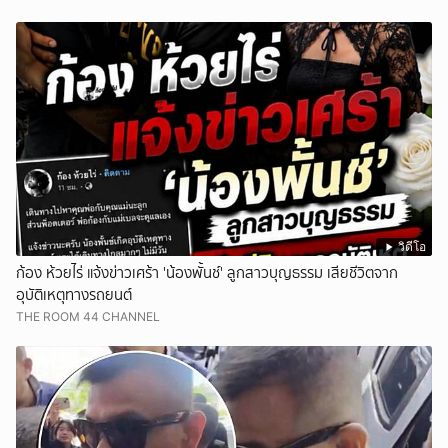
วิดีโอ
ก้อง ห้วยไร่ แจ้งข่าวเศร้า 'น้องพั้นช์' ลูกสาวบุญธรรม เสียชีวิตจาก
อุบัติเหตุทางรถยนต์
THE ROOM 44 CHANNEL