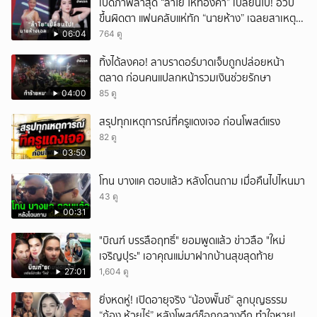
เปิดภาพล่าสุด “ลำไย ไหทองคำ” เปลี่ยนไป! อวบ
ขึ้นผิดตา แฟนคลับแห่ทัก “นายห้าง” เฉลยสาเหตุ
ชัด!
06:04
764 ดู
ทิ้งได้ลงคอ! ลาบราดอร์บาดเจ็บถูกปล่อยหน้า
ตลาด ก่อนคนแปลกหน้ารวมเงินช่วยรักษา
04:00
85 ดู
สรุปทุกเหตุการณ์ที่ครูแดงเจอ ก่อนโพสต์แรง
82 ดู
03:50
โทน บางแค ตอบแล้ว หลังโดนถาม เมื่อคืนไปไหนมา
43 ดู
00:31
"บิณฑ์ บรรลือฤทธิ์" ยอมพูดแล้ว ข่าวลือ "ใหม่
เจริญปุระ" เอาคุณแม่มาฝากบ้านสุขสุดท้าย
27:01
1,604 ดู
ยิ่งหดหู่! เปิดอายุจริง “น้องพั๊นซ์“ ลูกบุญธรรม
“ก้อง ห้วยไร่” หลังโพสต์ช็อกกลางดึก ทำใจหาย!