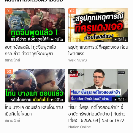
01
02
วิดีโอ
วิดีโอ
จบทุกข้อสงสัย! ทูตจีนพูดแล้ว
สรุปทุกเหตุการณ์ที่ครูแดงเจอ ก่อน
กรณีข่าว ส่งอาวุธให้กัมพูชา
โพสต์แรง
สยามนิวส์
WeR NEWS
03
04
วิดีโอ
วิดีโอ
โทน บางแค ตอบแล้ว หลังโดนถาม
"โรม" ชี้พิรุธ! คดีโกงสอบล่าช้า จี้
เมื่อคืนไปไหนมา
อายัดทรัพย์ก่อนยักย้าย | ทันข่าว
เที่ยง | 6 ส.ค. 69 | NationTV22
สยามนิวส์
Nation Online