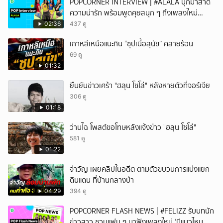
POPCORNER INTERVIEW | #ALALA บุกมาสาด
บอกอะไรทางเจ้าตัวเลย
ความน่ารัก พร้อมพูดคุยสนุก ๆ ถึงเพลงใหม่
'ON&OFF'
02:36
437 ดู
เกาหลีเหนือแนะกิน “ซุปเนื้อสุนัข” คลายร้อน
69 ดู
01:32
ยืนยันข่าวเศร้า "ฮลุน โซโล่" หลังหายตัวที่จอร์เจีย
306 ดู
01:18
ว่านไฉ โพสต์ขอโทษหลังแจ้งข่าว "ฮลุน โซโล่"
581 ดู
01:22
จ่าวัญ เผยคลิปในอดีต ตามตัวขบวนการแบ่งแยก
ดินแดน ที่บ้านกลางป่า
04:29
394 ดู
POPCORNER FLASH NEWS | #FELIZZ รับบทนัก
ข่าวสาว ชวนแฟน ๆ มาฟังเพลงใหม่ ‘มีแมวไหม