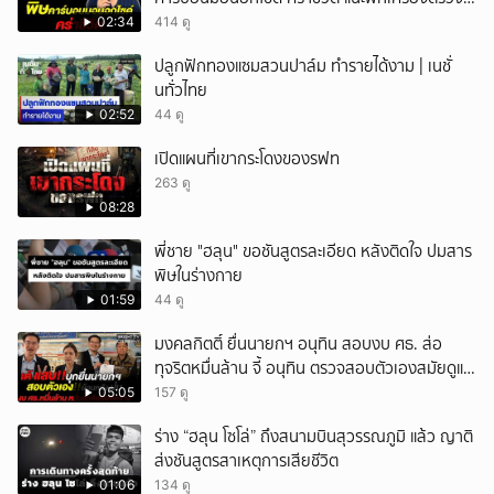
วัดติดตัว
02:34
414 ดู
ปลูกฟักทองแซมสวนปาล์ม ทำรายได้งาม | เนชั่
นทั่วไทย
02:52
44 ดู
เปิดแผนที่เขากระโดงของรฟท
263 ดู
08:28
พี่ชาย "ฮลุน" ขอชันสูตรละเอียด หลังติดใจ ปมสาร
พิษในร่างกาย
01:59
44 ดู
มงคลกิตติ์ ยื่นนายกฯ อนุทิน สอบงบ ศธ. ส่อ
ทุจริตหมื่นล้าน จี้ อนุทิน ตรวจสอบตัวเองสมัยดูแล
ศธ.
05:05
157 ดู
ร่าง “ฮลุน โซโล่” ถึงสนามบินสุวรรณภูมิ แล้ว ญาติ
ส่งชันสูตรสาเหตุการเสียชีวิต
01:06
134 ดู