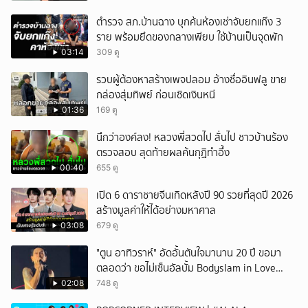
ตำรวจ สภ.บ้านฉาง บุกค้นห้องเช่าจับยกแก๊ง 3
ราย พร้อมยึดของกลางเพียบ ใช้บ้านเป็นจุดพัก
03:14
309 ดู
รวบผู้ต้องหาสร้างเพจปลอม อ้างชื่ออินฟลู ขาย
กล่องสุ่มทิพย์ ก่อนเชิดเงินหนี
01:36
169 ดู
นึกว่าองค์ลง! หลวงพี่สวดไป สั่นไป ชาวบ้านร้อง
ตรวจสอบ สุดท้ายผลค้นกุฏิทำอึ้ง
00:40
655 ดู
เปิด 6 ดาราชายจีนเกิดหลังปี 90 รวยที่สุดปี 2026
สร้างมูลค่าให้ได้อย่างมหาศาล
03:08
679 ดู
"ตูน อาทิวราห์" อัดอั้นตันใจมานาน 20 ปี ขอมา
ตลอดว่า ขอไม่เซ็นอัลบั้ม Bodyslam in Love
Vol.1-2 ที่เป็นปกผู้ชายยิ้มแฉ่งสองคน พร้อมเผย
02:08
748 ดู
เหตุผลชัดว่า ค่ายเก่านำเอามาทำเอง ทำโดยไม่