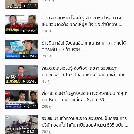
01:13
อดีต สว.สมชาย โพสต์ รู้แล้ว คนชง ! หลัง ครม.
เห็นชอบแต่งตั้ง ผกก.หนุ่ย นั่ง ผอ.สำนักงาน
ป.ย.ป.
02:53
130 ดู
ข่าวดีมาแล้ว! รัฐปลดล็อกเกณฑ์รถเก่า คาดคนได้
สิทธิเพิ่ม 2-3 ล้านราย
00:42
238 ดู
พล.ต.อ.สุรเชชษฐ์ จ่อฟ้อง เลขาฯ-รองเลขาฯ
ป.ป.ช. ผิด ม.157 ปมออกหนังสือสับสนเอื้อสอบ
คดีซ้ำซ้อน
02:46
45 ดู
พี่ชายวอนผ่าชันสูตรละเอียด หวังคลายปม "ฮลุน"
ดับปริศนา| ทันข่าวเที่ยง | 6 ส.ค. 69 |
NationTV22
04:11
268 ดู
รวบแม่บ้านทำความสะอาด สวมรอยเป็นกรรมการ
บริษัท ออกใบกำกับภาษีปลอมจำนวน 535 ฉบับ รัฐ
เสียหายกว่า 129 ล้านบาท
01:32
257 ดู