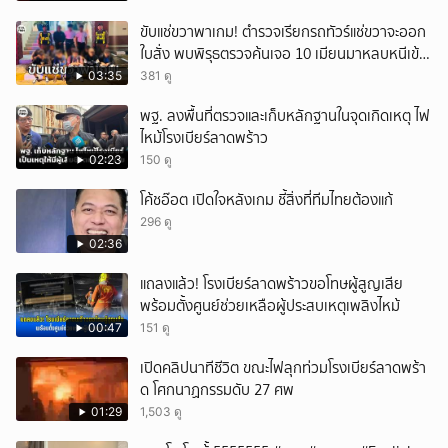
ขับแช่ขวาพาเกม! ตำรวจเรียกรถทัวร์แช่ขวาจะออก
ใบสั่ง พบพิรุธตรวจค้นเจอ 10 เมียนมาหลบหนีเข้า
เมือง
03:35
381 ดู
พฐ. ลงพื้นที่ตรวจและเก็บหลักฐานในจุดเกิดเหตุ ไฟ
ไหม้โรงเบียร์ลาดพร้าว
02:23
150 ดู
โค้ชอ๊อต เปิดใจหลังเกม ชี้สิ่งที่ทีมไทยต้องแก้
296 ดู
02:36
แถลงแล้ว! โรงเบียร์ลาดพร้าวขอโทษผู้สูญเสีย
พร้อมตั้งศูนย์ช่วยเหลือผู้ประสบเหตุเพลิงไหม้
00:47
151 ดู
เปิดคลิปนาทีชีวิต ขณะไฟลุกท่วมโรงเบียร์ลาดพร้า
ด โศกนาฏกรรมดับ 27 ศพ
01:29
1,503 ดู