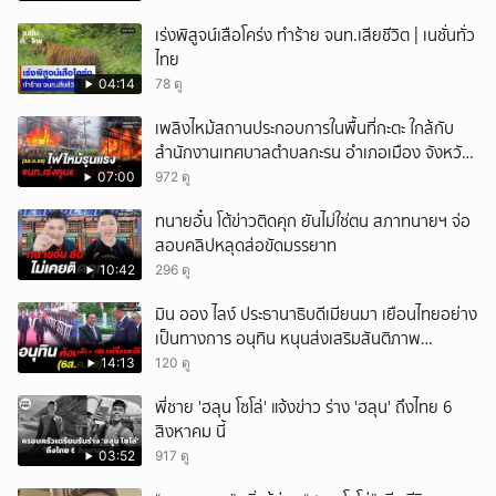
เร่งพิสูจน์เสือโคร่ง ทำร้าย จนท.เสียชีวิต | เนชั่นทั่ว
ไทย
04:14
78 ดู
เพลิงไหม้สถานประกอบการในพื้นที่กะตะ ใกล้กับ
สำนักงานเทศบาลตำบลกะรน อำเภอเมือง จังหวัด
ภูเก็ต
07:00
972 ดู
ทนายอั๋น โต้ข่าวติดคุก ยันไม่ใช่ตน สภาทนายฯ จ่อ
สอบคลิปหลุดส่อขัดมรรยาท
10:42
296 ดู
มิน ออง ไลง์ ประธานาธิบดีเมียนมา เยือนไทยอย่าง
เป็นทางการ อนุทิน หนุนส่งเสริมสันติภาพ
เสถียรภาพชายแดน
14:13
120 ดู
พี่ชาย 'ฮลุน โซโล่' แจ้งข่าว ร่าง 'ฮลุน' ถึงไทย 6
สิงหาคม นี้
03:52
917 ดู