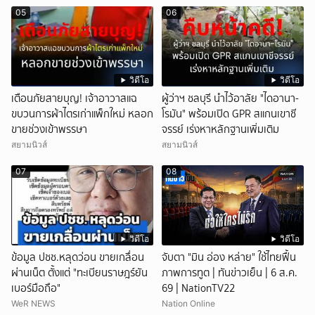
05
06
วิดีโอ
วิดีโอ
เตือนภัยสายบุญ! เจ้าอาวาสแฉ
ผู้ว่าฯ ชลบุรี นำไว้อาลัย "ไดอานา-
ขบวนการผ้าไตรเก่าแพ็กใหม่ หลอก
โรมัน" พร้อมเปิด GPR สแกนเขาชี
ขายช่วงเข้าพรรษา
จรรย์ เร่งหาหลักฐานเพิ่มเติม
สยามนิวส์
สยามนิวส์
07
08
วิดีโอ
วิดีโอ
ข้อมูล ปชช.หลุดว่อน ขายเกลื่อน
จับตา "มิน อ่อง หล่าย" ใช้ไทยฟื้น
ผ่านเน็ต ตั้งแต่ "ทะเบียนราษฎร์ยัน
ภาพการทูต | ทันข่าวเย็น | 6 ส.ค.
เบอร์มือถือ"
69 | NationTV22
WeR NEWS
Nation Online