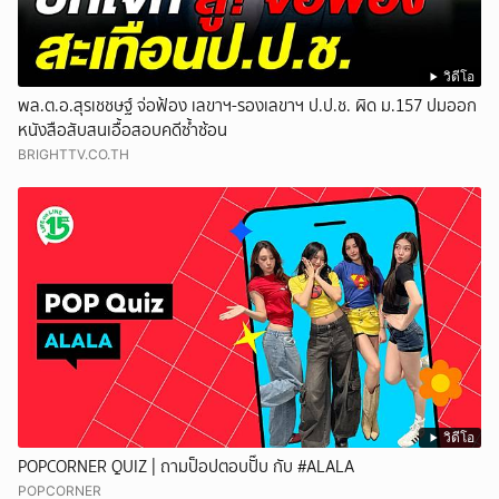
วิดีโอ
พล.ต.อ.สุรเชชษฐ์ จ่อฟ้อง เลขาฯ-รองเลขาฯ ป.ป.ช. ผิด ม.157 ปมออก
หนังสือสับสนเอื้อสอบคดีซ้ำซ้อน
BRIGHTTV.CO.TH
วิดีโอ
POPCORNER QUIZ | ถามป็อปตอบปั๊บ กับ #ALALA
POPCORNER