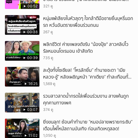
(Catch Me If You Can)’
00:52
321 ดู
หนุ่มแพ้เสียงในหัวสุดๆ ใจกล้าตีมือชายยื่นบุหรี่นอก
รถ หวั่นอันตรายเพื่อนร่วมถนน
00:38
267 ดู
พลิกชีวิต! ค่ายเพลงดังรับ "น้องปุ้ย" สาวคลิปไว
รัลหมอนโดเรมอน เข้าสังกัด
00:39
735 ดู
สะดุ้งทั้งโซเชียล! “โหรลักยิ้ม” ทำนายชะตา “เมีย
หลวง-ชู้” หลังเผชิญหน้า “คาเตียง” ทำสะเทือนทั้ง
ประเทศ
16:25
1,569 ดู
รวบสาวสาดน้ำกรดใส่เพื่อนร่วมงาน สางแค้นถูก
คุกคามทางเพศ
03:07
374 ดู
ยิ่งขนลุก! ย้อนคำทำนาย “หมอปลายพรายกระซิบ”
เตือนไฟไหม้สถานบันเทิง ก่อนเกิดเหตุสลด!
11:02
1,050 ดู