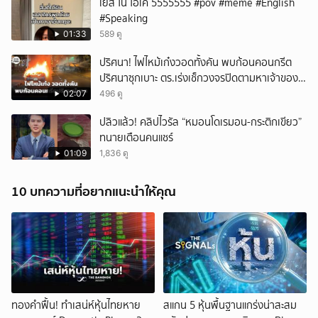
เยส โน โอเค้้้้ 5555555 #pov #meme #English
#Speaking
01:33
589 ดู
ปริศนา! ไฟไหม้เก๋งวอดทั้งคัน พบก้อนคอนกรีต
ปริศนาซุกเบาะ ตร.เร่งเช็กวงจรปิดตามหาเจ้าของ
รถ
02:07
496 ดู
ปลิวแล้ว! คลิปไวรัล “หมอนโดเรมอน-กระติกเขียว”
ทนายเตือนคนแชร์
01:09
1,836 ดู
10 บทความที่อยากแนะนำให้คุณ
ทองคำฟื้น! ทำเสน่ห์หุ้นไทยหาย
สแกน 5 หุ้นพื้นฐานแกร่งน่าสะสม