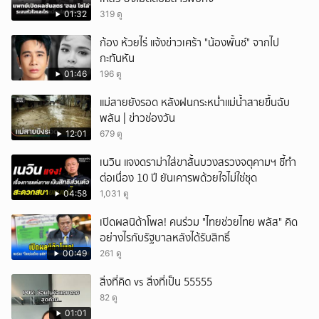
ยกเลิก
01:32
319 ดู
ก้อง ห้วยไร่ แจ้งข่าวเศร้า "น้องพั้นช์" จากไป
กะทันหัน
01:46
196 ดู
แม่สายยังรอด หลังฝนกระหน่ำแม่น้ำสายขึ้นฉับ
พลัน | ข่าวช่องวัน
12:01
679 ดู
เนวิน แจงดราม่าใส่ขาสั้นบวงสรวงจตุคามฯ ชี้ทำ
ต่อเนื่อง 10 ปี ยันเคารพด้วยใจไม่ใช่ชุด
04:58
1,031 ดู
เปิดผลนิด้าโพล! คนร่วม "ไทยช่วยไทย พลัส" คิด
อย่างไรกับรัฐบาลหลังได้รับสิทธิ์
00:49
261 ดู
สิ่งที่คิด vs สิ่งที่เป็น 55555
82 ดู
01:01