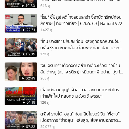
10:30
643 ดู
"โรม" ชี้พิรุธ! คดีโกงสอบล่าช้า จี้อายัดทรัพย์ก่อน
ยักย้าย | ทันข่าวเที่ยง | 6 ส.ค. 69 | NationTV22
22:51
1,427 ดู
“โทน บางแค” ขยับสะเทือน หลังถูกออกหมายจับ!
ตะลึง รู้ราคาขายกล้องส่องพระ ก่อน ปอศ.เตรียม
บุกรวบ?
07:19
173 ดู
ั่"จิน จรินทร์" เดือดจัด! อย่ามาเสือxเรื่องชาวบ้าน
ลั่น ด่าหนู (กวาง รติชา) เหมือนด่าพี่ อย่ามายุ่งกับ
คนของผม จบ!!!
02:49
268 ดู
เตือนภัยสายบุญ! เจ้าอาวาสแฉขบวนการผ้าไตร
เก่าแพ็กใหม่ หลอกขายช่วงเข้าพรรษา
01:19
126 ดู
ตะลึง! รายได้ “ฮลุน” ก่อนเสียในจอร์เจีย “พี่ชาย”
เปิดอาการ “ย่าฮลุน” หลังสูญเสียหลานอภิชาต
บุตร!
07:22
29,077 ดู