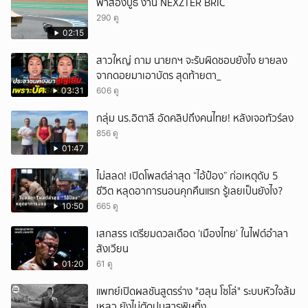
พาส่องบูธ งาน NEXZTER BRIC
290 ดู
02:15
สาวใหญ่ ถาม นายกฯ จะรับผิดชอบยังไง ยายลง
จากดอยมาเอาบัตร สุดท้ายตา_
03:31
606 ดู
กลุ่ม นร.อิตาลี อัดคลิปถึงคนไทย! หลังเจอทัวร์ลง
856 ดู
01:47
ไม่สลด! เปิดโพสต์ล่าสุด “ไอ้ป๋อง” ก่อเหตุดับ 5
ชีวิต หลุดอาการนอนคุกคืนแรก รู้เลยเป็นยังไง?
10:50
665 ดู
เสกสรร เตรียมดวลเดือด ‘เมืองไทย’ ในไฟต์อำลา
สังเวียน
01:20
61 ดู
แพทย์เปิดผลชันสูตรร่าง "ฮลุน โซโล่" ระบบหัวใจล้ม
เหลว ยังไม่ตัดปมสารพิษทิ้ง