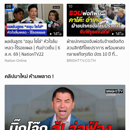
09
10
วิดีโอ
วิดีโอ
ผลชันสูตร "ฮลุน โซโล่" หัวใจล้ม
ฝ่ายปกครองจับพ่อรับจ้างแจ้งเกิด
เหลว-ไร้รอยแผล | ทันข่าวเย็น | 6
สวมสิทธิที่ไชยปราการ พร้อมแถลง
ส.ค. 69 | NationTV22
ทลายแก๊งทุจริต บัตร 10 ปี ที่
แม่สอด
Nation Online
BRIGHTTV.CO.TH
คลิปมาใหม่ ห้ามพลาด !