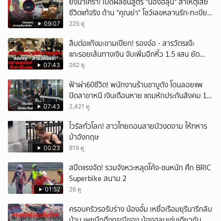
ยิ่งน่าเศร้า! เปิดผลชันสูตร "น้องฮลุน" สาเหตุเสีย
ชีวิตแท้จริง ด้าน "คุณย่า" โชว์เลขหลานรัก-ทะเบียน
รถเคลื่อนร่าง!
09:07
225 ดู
สืบต่อแก๊งมะขามเปียก! รองจ๋อ - สารวัตรแจ๊ะ
แกะรอยเส้นทางเงิน จับเพิ่มอีกหิ้ว 1.5 แสน ยัด
สินบน
07:43
262 ดู
ฟ้าผ่า60ชีวิต! พนักงานร้านชาบูดัง โดนลอยแพ
ปิดสาขาหนี เงินเดือนหาย แถมหักประกันสังคม 11
เดือนแต่ไม่ส่ง?
07:43
2,421 ดู
ไวรัลทั่วโลก! สาวไทยถอนสายบัวงดงาม ให้ทหาร
ม้าอังกฤษ
00:23
819 ดู
สปีดแรงจัด! รวมจังหวะหลุดโค้ง-ชนหนัก ศึก BRIC
Superbike สนาม 2
01:52
26 ดู
ครอบครัวรอรับร่าง น้องอั้ม เหยื่อเรือมยุรีนารีกลับ
บ้าน เผยนึกถึงกรณีของ น้องฮลุนเช่นเดียวกัน