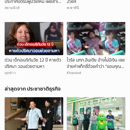
ประกาศปิดรับผู้ป่วยใหม่ เผยสาเหตุ
2569
สุดสะเทือนใจ
สยามนิวส์
พ.พาทินี
ด่วน เด็กอเมริกันวัย 12 ปี หายตัว
ไวรัล นทท.อินเดีย อ้างไม่มีเงิน เลย
ปริศนา วอนช่วยตามหา
จ่ายค่าแท็กซี่ด้วยคำว่า "ขอบคุณ"
คนขับอึ้ง แห่วิจารณ์
มุมข่าว
Khaosod
ล่าสุดจาก ประชาชาติธุรกิจ