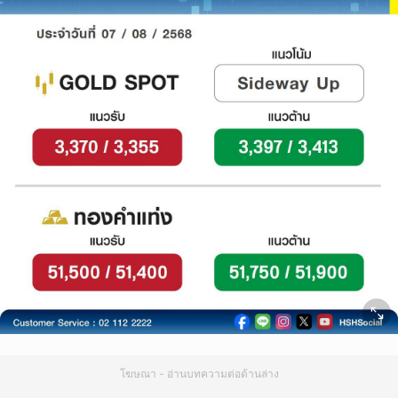
โฆษณา - อ่านบทความต่อด้านล่าง