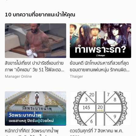
10 บทความที่อยากแนะนำให้คุณ
สังขารไม่เที่ยง! ปาปารัซซี่แอบถ่าย
ย้อนคดี นักโทษประหารที่สวยที่สุด
ภาพ “เบ็คแฮม” วัย 51 ไร้ฟิลเตอร์
ยอมตายแทนแฟนหนุ่ม รักคนผิด
เผยให้เห็นผมบาง-ศีรษะล้าน
ชีวิตดิ่งเหว
Manager Online
Thaiger
หนักกว่าที่คิด! วัดพระบาทน้ำพุ
ดวงวันศุกร์ที่ 7 สิงหาคม พ.ศ.