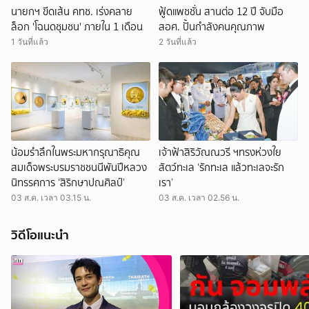
นายกฯ ขีดเส้น คทช. เร่งคลาย
ฟู้ดแพชชั่น สานต่อ 12 ปี จับมือ
ล็อก 'โฉนดชุมชน' ภายใน 1 เดือน
สอศ. ปั้นกำลังคนคุณภาพ
1 วันที่แล้ว
2 วันที่แล้ว
น้อมรำลึกในพระมหากรุณาธิคุณ
เจ้าฟ้าสิริวัณณวรี ฯทรงห่วงใย
สมเด็จพระบรมราชชนนีพันปีหลวง
สัตว์ทะเล ‘รักทะเล แล้วทะเลจะรัก
นิทรรศการ ‘สิริกษาปณศิลป์’
เรา’
03 ส.ค. เวลา 03.15 น.
03 ส.ค. เวลา 02.56 น.
วิดีโอแนะนำ