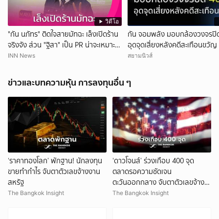
วิดีโอ
"กัน นภัทร" ติดใจสายมัทฉะ เล็งเปิดร้าน
กัน จอมพลัง มอบกล้องวงจรปิด
จริงจัง ส่วน "ฐิสา" เป็น PR น่าจะเหมาะ
อุดจุดเสี่ยงหลังคดีสะเทือนขวัญ
กว่า
INN News
สยามนิวส์
ข่าวและบทความหุ้น การลงทุนอื่น ๆ
‘ราคาทองโลก’ พักฐาน! นักลงทุน
‘ดาวโจนส์’ ร่วงเกือบ 400 จุด
ขายทำกำไร จับตาตัวเลขจ้างงาน
ตลาดรอความชัดเจน
สหรัฐ
ตะวันออกกลาง จับตาตัวเลขจ้าง
งานสหรัฐ
The Bangkok Insight
The Bangkok Insight