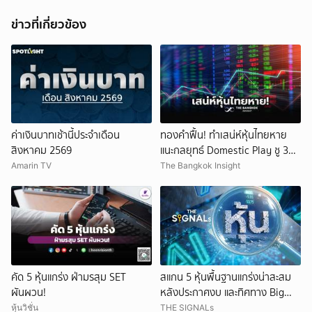
ข่าวที่เกี่ยวข้อง
ค่าเงินบาทเช้านี้ประจำเดือน
ทองคำฟื้น! ทำเสน่ห์หุ้นไทยหาย
สิงหาคม 2569
แนะกลยุทธ์ Domestic Play ชู 3
หุ้นเด่น
Amarin TV
The Bangkok Insight
คัด 5 หุ้นแกร่ง ฝ่ามรสุม SET
สแกน 5 หุ้นพื้นฐานแกร่งน่าสะสม
ผันผวน!
หลังประกาศงบ และทิศทาง Big
Tech ในเวลานี้
หุ้นวิชั่น
THE SIGNALs