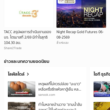
TACC สรุปผลการดำเนินงานของ
Night Recap Gold Futures 06-
บจ. ไตรมาสที่ 2/69 มีกำไรสุทธิ
08-2569
104.30 ลบ.
ฮั่วเซ่งเฮง
Share2Trade
ข่าวและบทความยอดนิยม
ไลฟ์สไตล์
ไอที ธุรกิ
เหตุผลที่ไม่ควรปล่อย "มะนาว"
เหลือครึ่งซีกแห้งคาตู้เย็น หลาย
คนพลาดไม่รู้ตัว
sanook.com
ทำไมหลายบ้านวาง “ชามน้ำส้ม
สายชู” ไว้ในห้องก่อนนอน?