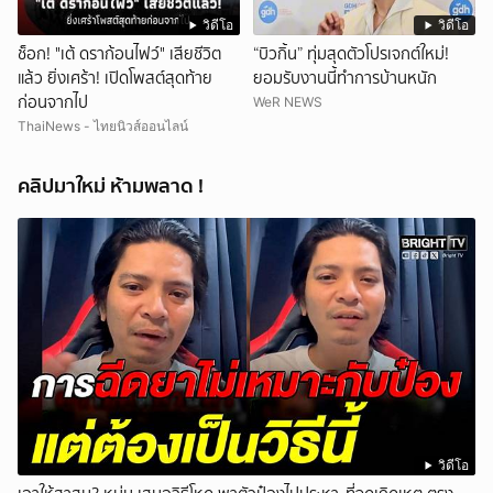
วิดีโอ
วิดีโอ
ช็อก! "เต้ ดราก้อนไฟว์" เสียชีวิต
“บิวกิ้น” ทุ่มสุดตัวโปรเจกต์ใหม่!
แล้ว ยิ่งเศร้า! เปิดโพสต์สุดท้าย
ยอมรับงานนี้ทำการบ้านหนัก
ก่อนจากไป
WeR NEWS
ThaiNews - ไทยนิวส์ออนไลน์
คลิปมาใหม่ ห้ามพลาด !
วิดีโอ