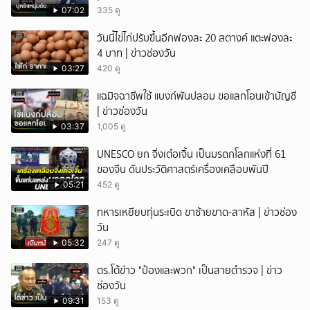
07:02
335 ดู
วันนี้ไข่ไก่ปรับขึ้นอีกฟองละ 20 สตางค์ แตะฟองละ
4 บาท | ข่าวช่องวัน
03:27
420 ดู
แฉมิจฉาชีพใช้ แบงก์พันปลอม ขอแลกโอนเข้าบัญชี
| ข่าวช่องวัน
03:37
1,005 ดู
UNESCO ยก จิ่งเต๋อเจิ้น เป็นมรดกโลกแห่งที่ 61
ของจีน ดันประวัติศาสตร์เครื่องเคลือบพันปี
05:21
452 ดู
ทหารเหยียบทุ่นระเบิด ขาซ้ายขาด-สาหัส | ข่าวช่อง
วัน
05:32
247 ดู
ตร.โต้ข่าว "ป๋องและพวก" เป็นสายตำรวจ | ข่าว
ช่องวัน
09:31
153 ดู