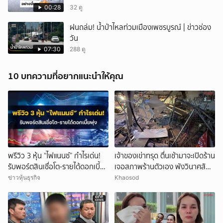
00:28
32 ดู
ฝนถล่ม! น้ำป่าไหลท่วมเมืองเพชรบูรณ์ | ข่าวช่อง
วัน
07:30
288 ดู
10 บทความที่อยากแนะนำให้คุณ
พรีวิว 3 หุ้น “ไฟแนนซ์” กำไรเด่น!
เจ้าของเข่าทรุด ตื่นเช้ามาจะเปิดร้าน
รับพอร์ตสินเชื่อโต-รายได้ดอกเบี้ย
เจอสภาพร้านตัวเอง พังวินาศสัน
พุ่ง
ตะโร เสียหายนับล้าน
ข่าวหุ้นธุรกิจ
Khaosod