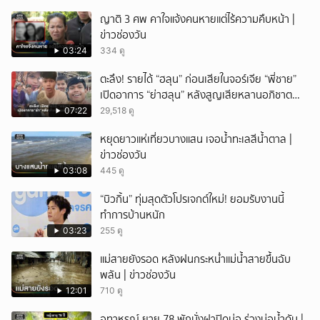
ญาติ 3 ศพ คาใจแจ้งคนหายแต่ไร้ความคืบหน้า |
ข่าวช่องวัน
03:24
334 ดู
ตะลึง! รายได้ “ฮลุน” ก่อนเสียในจอร์เจีย “พี่ชาย”
เปิดอาการ “ย่าฮลุน” หลังสูญเสียหลานอภิชาต
บุตร!
07:22
29,518 ดู
หยุดยาวแห่เที่ยวบางแสน เจอน้ำทะเลสีน้ำตาล |
ข่าวช่องวัน
03:08
445 ดู
“บิวกิ้น” ทุ่มสุดตัวโปรเจกต์ใหม่! ยอมรับงานนี้
ทำการบ้านหนัก
03:23
255 ดู
แม่สายยังรอด หลังฝนกระหน่ำแม่น้ำสายขึ้นฉับ
พลัน | ข่าวช่องวัน
12:01
710 ดู
อุทาหรณ์ ยาย 78 พักนั่งฝาปิดบ่อ ร่วงบ่อน้ำดับ |