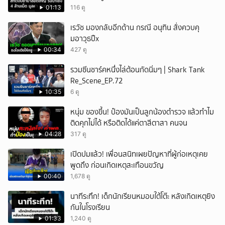
01:13
116 ดู
เรวัช มองกลับอีกด้าน กรณี อนุทิน สั่งควบคุ
มอาวุธปืx
00:34
427 ดู
รวมซีนชาร์คหนึ่งไล่ต้อนกัดนิ่มๆ | Shark Tank
Re_Scene_EP.72
10:35
6 ดู
หนุ่ม ของขึ้น! ป๋องมันเป็นลูกน้องตำรวจ แล้วทำไม
ติดคุกไม่ได้ หรือติดได้แค่ตาสีตาสา คนจน
04:28
317 ดู
เปิดปมแล้ว! เพื่อนสนิทเผยปัญหาที่ผู้ก่อเหตุเคย
พูดถึง ก่อนเกิดเหตุสะเทือนขวัญ
00:40
1,678 ดู
นาทีระทึก! เด็กนักเรียนหมอบใต้โต๊ะ หลังเกิดเหตุยิง
กันในโรงเรียน
01:33
1,240 ดู