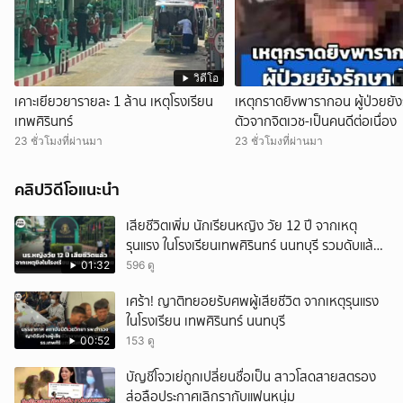
วิดีโอ
เคาะเยียวยารายละ 1 ล้าน เหตุโรงเรียน
เหตุกราดยิvพารากอน ผู้ป่วยยัง
เทพศิรินทร์
ตัวจากจิตเวช-เป็นคนดีต่อเนื่อง
23 ชั่วโมงที่ผ่านมา
23 ชั่วโมงที่ผ่านมา
คลิปวิดีโอแนะนำ
เสียชีวิตเพิ่ม นักเรียนหญิง วัย 12 ปี จากเหตุ
รุนแรง ในโรงเรียนเทพศิรินทร์ นนทบุรี รวมดับแล้ว
9 ราย
01:32
596 ดู
เศร้า! ญาติทยอยรับศพผู้เสียชีวิต จากเหตุรุนแรง
ในโรงเรียน เทพศิรินทร์ นนทบุรี
00:52
153 ดู
บัญชีโจวเย่ถูกเปลี่ยนชื่อเป็น สาวโสดสายสตรอง
ส่อลือประกาศเลิกรากับแฟนหนุ่ม