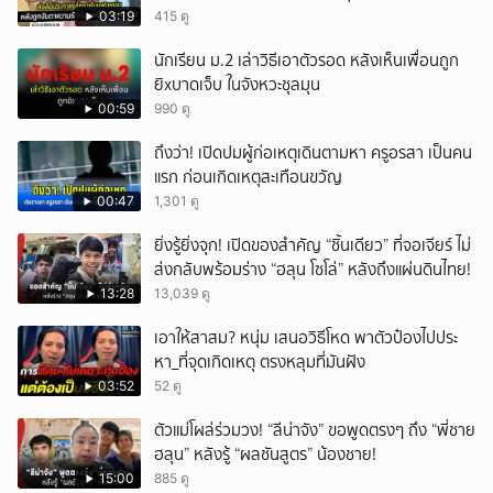
03:19
415 ดู
นักเรียน ม.2 เล่าวิธีเอาตัวรอด หลังเห็นเพื่อนถูก
ยิxบาดเจ็บ ในจังหวะชุลมุน
00:59
990 ดู
ถึงว่า! เปิดปมผู้ก่อเหตุเดินตามหา ครูอรสา เป็นคน
แรก ก่อนเกิดเหตุสะเทือนขวัญ
00:47
1,301 ดู
ยิ่งรู้ยิ่งจุก! เปิดของสำคัญ “ชิ้นเดียว” ที่จอเจียร์ ไม่
ส่งกลับพร้อมร่าง “ฮลุน โซโล่” หลังถึงแผ่นดินไทย!
13:28
13,039 ดู
เอาให้สาสม? หนุ่ม เสนอวิธีโหด พาตัวป๋องไปประ
หา_ที่จุดเกิดเหตุ ตรงหลุมที่มันฝัง
03:52
52 ดู
ตัวแม่โผล่ร่วมวง! “ลีน่าจัง” ขอพูดตรงๆ ถึง “พี่ชาย
ฮลุน” หลังรู้ “ผลชันสูตร” น้องชาย!
15:00
885 ดู