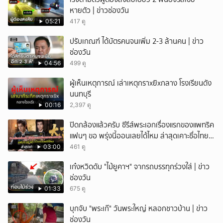
หายตัว | ข่าวช่องวัน
05:21
417 ดู
ปรับเกณฑ์ ได้บัตรคนจนเพิ่ม 2-3 ล้านคน | ข่าว
ช่องวัน
04:56
499 ดู
ผู้เห็นเหตุการณ์ เล่าเหตุกราxยิxกลาง โรงเรียนดัง
นนทบุรี
00:16
2,397 ดู
ปิดกล้องแล้วครับ ซีรีส์พระเอกเรื่องแรกของแพทริค
แฟนๆ ขอ พรุ่งนี้ออนเลยได้ไหม ล่าสุดเคาะชื่อไทย
แล้ว
03:00
461 ดู
เก๋งหวิดดับ "ไม้ยูคาฯ" จากรถบรรทุกร่วงใส่ | ข่าว
ช่องวัน
01:33
675 ดู
บุกจับ "พระเก๊" วันพระใหญ่ หลอกชาวบ้าน | ข่าว
ช่องวัน