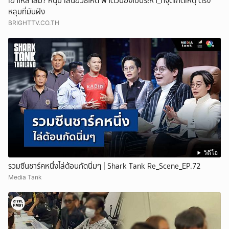
เอาให้สาสม? หนุ่ม เสนอวิธีโหด พาตัวป๋องไปประหา_ที่จุดเกิดเหตุ ตรง
หลุมที่มันฝัง
BRIGHTTV.CO.TH
วิดีโอ
รวมซีนชาร์คหนึ่งไล่ต้อนกัดนิ่มๆ | Shark Tank Re_Scene_EP.72
Media Tank