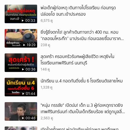
พ่อเด็กผู้ก่อเหตุ เดินทางไปโรงเรียน ก่อนทรุด
ปล่อยโฮ จนท.เข้าประครอง
00:33
6,575 ดู
ยิ่งรู้ยิ่งตกใจ! ลูกค้าเดินทางกว่า 400 กม. หอบ
“กลองมโหระทึก” มาประเมิน ก่อนเฉลยซื้อมาราคา
เท่าไหร่?
19:29
238 ดู
สุดเศร้า ครอบครัวรับศwผู้เสียชีวิต เหตุยิvใน
โรงเรียนเทพศิรินทร์ นนทบุรี
00:36
146 ดู
นักเรียน ม.4 กอดกันดิ่งชั้น 6 โรงเรียนดังสายไหม
1,328 ดู
01:44
"หนุ่ม กรรชัย" เปิดปม! เด็ก ม.3 ผู้ก่อเหตุกราดยิง
เทพศิรินทร์นนท์ เดิมเป็นเด็กเรียบร้อย แต่ถูกบูลลี่
หนัก คาดแรงกดดันสะสมกลายเป็นแรงแค้น จนก่อ
00:46
2,563 ดู
เหตุสลด
เปิดใจครั้งแรก! พ่อนักเรียนผู้ก่อเหตุ พูดถึงเหตุ