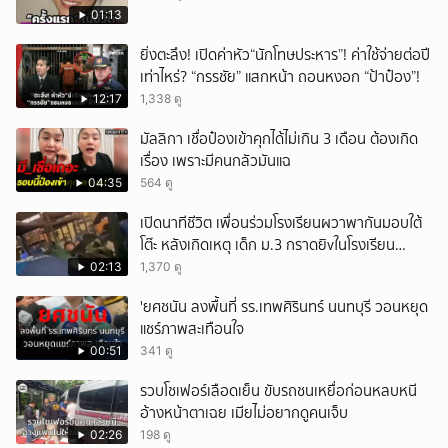
01:13
ยิ่งตะลึง! เปิดค่าหัว“นักโทษประหาร”! ค่าใช้จ่ายต่อปี
เท่าไหร่? “กรรชัย” แสกหน้า ถอนหงอก “ป้าป๋อง”!
12:17
1,338 ดู
มัลลิกา เชื่อป๋องเข้าคุกได้ไม่เกิน 3 เดือน ต้องเกิด
เรื่อง เพราะมีคนกลัวมันแฉ
04:35
564 ดู
เปิดนาทีชีวิต เพื่อนร่วมโรงเรียนผวาพากันมอบใต้
โต๊ะ หลังเกิดเหตุ เด็ก ม.3 กราดยิvในโรงเรียน
เทพศิรินทร์นนท์ แบบไม่เลือกหน้า เสียงปืนดังสนั่น
02:13
1,370 ดู
หวั่นไหว
'ยศชนัน ลงพื้นที่ รร.เทพศิรินทร์ นนทบุรี วอนหยุด
แชร์ภาพสะเทือนใจ
00:51
341 ดู
รวบโชเฟอร์เลือดเย็น ขับรถชนเหยื่อก่อนหลบหนี
อ้างหน้าตาเฉย เมียไม่อยากดูคนเจ็บ
02:26
198 ดู