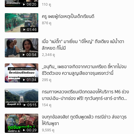
06:20
110 ดู
ครู เผยผู้ก่อเหตุเป็นเด็กเรียนดี
876 ดู
01:46
เมื่อ "แม่ตั๊ก" มาเยี่ยม "เจ๊ใหญ่" ถึงเตียง แม้น้ำตา
สักหยด ก็ไม่มี
00:54
2,346 ดู
_อนุทิน_ เผยอาจเกิดจากความเครียด ชี้หากไม่จบ
ชีวิตตัวเอง ความสูญเสียอาจรุนแรงกว่านี้
01:34
295 ดู
กรมทางหลวงเตรียมเปิดทดลองให้บริการ M6 ช่วง
บางปะอิน–ปากช่อง ฟรี! ทุกวันศุกร์-เสาร์-อาทิตย์
เริ่มศุกร์ที่ 21 สิงหาคม 2569 นี้
05:15
154 ดู
จบทุกข้อสงสัย! ทูตจีนพูดแล้ว กรณีข่าว ส่งอาวุธ
ให้กัมพูชา
00:29
9,595 ดู