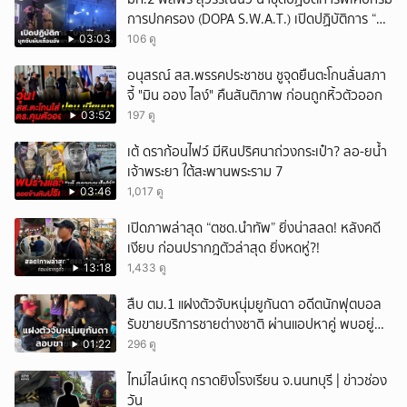
การปกครอง (DOPA S.W.A.T.) เปิดปฏิบัติการ “บา
รมีโสธร” บุกจับผับเถื่อนอัพยา กลางเมืองแปดริ้ว
03:03
106 ดู
เปิดถึงเช้า ไร้ใบอนุญาต
อนุสรณ์ สส.พรรคประชาชน ชูจุดยืนตะโกนลั่นสภา
จี้ "มิน ออง ไลง์" คืนสันติภาพ ก่อนถูกหิ้วตัวออก
03:52
197 ดู
เต้ ดราก้อนไฟว์ มีหินปริศนาถ่วงกระเป๋า? ลอ-ยน้ำ
เจ้าพระยา ใต้สะพานพระราม 7
03:46
1,017 ดู
เปิดภาพล่าสุด “ตชด.นำทัพ” ยิ่งน่าสลด! หลังคดี
เงียบ ก่อนปรากฎตัวล่าสุด ยิ่งหดหู่?!
13:18
1,433 ดู
สืบ ตม.1 แฝงตัวจับหนุ่มยูกันดา อดีตนักฟุตบอล
รับขายบริการชายต่างชาติ ผ่านแอปหาคู่ พบอยู่
เกินกำหนดอนุญาต
01:22
296 ดู
ไทม์ไลน์เหตุ กราดยิงโรงเรียน จ.นนทบุรี | ข่าวช่อง
วัน