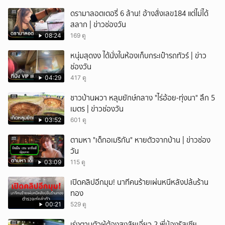
ดรามาลอตเตอรี่ 6 ล้าน! อ้างสั่งเลข184 แต่ไม่ได้
สลาก | ข่าวช่องวัน
08:24
169 ดู
หนุ่มสุดงง ได้นั่งในห้องเก็บกระเป๋ารถทัวร์ | ข่าว
ช่องวัน
04:29
417 ดู
ชาวบ้านผวา หลุมยักษ์กลาง "ไร่อ้อย-ทุ่งนา" ลึก 5
เมตร | ข่าวช่องวัน
03:52
601 ดู
ตามหา "เด็กอเมริกัน" หายตัวจากบ้าน | ข่าวช่อง
วัน
03:09
115 ดู
เปิดคลิปอีกมุม! นาทีคนร้ายเผ่นหนีหลังปล้uร้าน
ทอง
00:21
529 ดู
เร่งตามตัวผู้ต้องสงสัยเอี่ยว 2 พี่น้องรัสเซีย