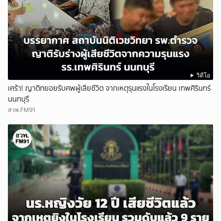
วิดีโอ
เศร้า! ญาติทยอยรับศพผู้เสียชีวิต จากเหตุรุนแรงในโรงเรียน เทพศิรินทร์
นนทบุรี
สวพ.FM91