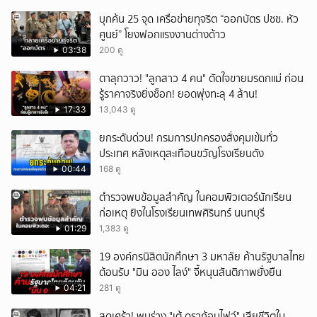
บุกค้น 25 จุด เครือข่ายทุจริต “ออกบัตร ปชช. หัว
ศูนย์” โยงฟอกแรงงานต่างด้าว
03:38
200 ดู
ตาลุกวาว! "ลูกสาว 4 คน" ตัดใจขายมรดกแม่ ก่อน
รู้ราคาจริงยิ่งช็อก! ยอดพุ่งทะลุ 4 ล้าน!
17:33
13,043 ดู
ยกระดับด่วน! กรมการปกครองสั่งคุมเข้มทั่ว
ประเทศ หลังเหตุสะเทือนขวัญโรงเรียนดัง
00:44
168 ดู
ตำรวจพบข้อมูลสำคัญ ในคอมพิวเตอร์นักเรียน
ก่อเหตุ ยิงในโรงเรียนเทพศิรินทร์ นนทบุรี
01:29
1,383 ดู
19 องค์กรนิสิตนักศึกษา 3 มหาลัย ค้านรัฐบาลไทย
ต้อนรับ "มิน ออง ไลง์" จี้หนุนสันติภาพยั่งยืน
04:21
281 ดู
สุดเศร้า! พบร่าง "เต้ ดราก้อนไฟว์" เสียชีวิตใน