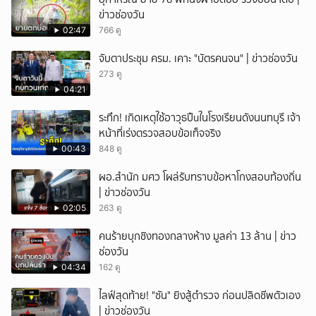
ข่าวช่องวัน
02:47
766 ดู
จับตาประชุม ครม. เคาะ "บัตรคนจน" | ข่าวช่องวัน
273 ดู
04:21
ระทึก! เกิดเหตุใช้อาวุธปืuในโรงเรียนดังนนทบุรี เจ้า
หน้าที่เร่งตรวจสอบข้อเท็จจริง
00:43
848 ดู
ผอ.สำนัก มศว โผล่รับทราบข้อหาโกงสอบท้องถิ่น
| ข่าวช่องวัน
02:05
263 ดู
คนร้ายบุกชิงทองกลางห้าง มูลค่า 13 ล้าน | ข่าว
ช่องวัน
04:34
162 ดู
ไลฟ์สุดท้าย! "ซัน" ยิงสู้ตำรวจ ก่อนปลิดชีพตัวเอง
| ข่าวช่องวัน