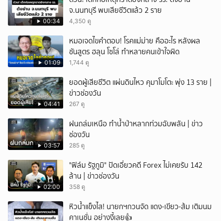
จ.นนทบุรี พบเสียชีวิตแล้ว 2 ราย
00:34
4,350 ดู
หมอเจดไขคำตอบ! โรคแม่ม่าย คืออะไร หลังผล
ชันสูตร ฮลุน โซโล่ ทำหลายคนเข้าใจผิด
01:09
1,744 ดู
ยอดผู้เสียชีวิต แผ่นดินไหว คุมาโมโตะ พุ่ง 13 ราย |
ข่าวช่องวัน
04:41
267 ดู
ฝนถล่มเหนือ ทำน้ำป่าหลากท่วมฉับพลัน | ข่าว
ช่องวัน
03:57
285 ดู
"ฟิล์ม รัฐภูมิ" ปัดเอี่ยวคดี Forex ไม่เคยรับ 142
ล้าน | ข่าวช่องวัน
02:00
358 ดู
หิวน้ำแข็งไส! นายกฯกวนจัด แดง-เขียว-ส้ม เติมนม
คาเนชั่น อย่างงี้เลย👍