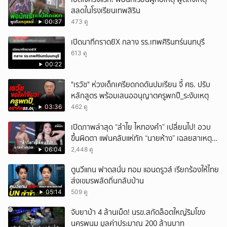
สลดในโรงเรียนเทพสิริน
00:37
473 ดู
เปิดนาทีกราดยิX กลาง รร.เทพศิรินทร์นนทบุรี
613 ดู
00:22
"เรวัช" ห่วงเด็กเครียดกดดันปมเรียน จี้ ศธ. ปรับ
หลักสูตร พร้อมเสนออนุญาตครูพกปื_ระงับเหตุ
03:36
462 ดู
เปิดภาพล่าสุด “ลำไย ไหทองคำ” เปลี่ยนไป! อวบ
ขึ้นผิดตา แฟนคลับแห่ทัก “นายห้าง” เฉลยสาเหตุ
ชัด!
06:04
2,448 ดู
ตูนวีแกน ฟาดสนั่น ทอม แอนดรูวส์ เรียกร้องให้ไทย
ส่งเขมรพลัดถิ่นกลับบ้าน
05:14
509 ดู
จับยาบ้า 4 ล้านเม็ด! นรข.สกัดล็อตใหญ่ริมโขง
นครพนม มูลค่าประมาณ 200 ล้านบาท