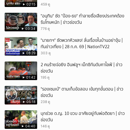
02:15
459 ดู
ยกเลิก
"อนุทิน" ซัด "ป๋อง-ธง" ทำลายชื่อเสียงประเทศต้อง
รับโทษหนัก | ข่าวช่องวัน
03:34
776 ดู
"นายกฯ" ซัดพวกหิวแสง! ลั่นเรื่องในบ้านอย่าจุ้น |
ทันข่าวเที่ยง | 28 ก.ค. 69 | NationTV22
08:29
303 ดู
2 คนร้ายจ่อยิง อินฟลูฯ เม็กซิกันดับคาไลฟ์ | ข่าว
ช่องวัน
01:42
195 ดู
"รองเซมเบ้" ตามเก็บข้อสอบ เข้มทุกขั้นตอน | ข่าว
ช่องวัน
05:18
238 ดู
บุกช่วย ด.ญ. 10 ขวบ อาศัยอยู่กับพ่อติดยา | ข่าว
ช่องวัน
04:40
146 ดู