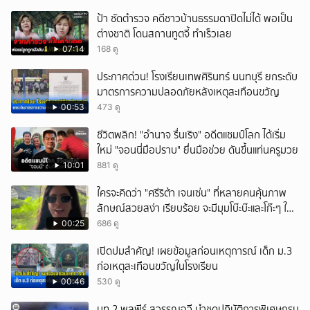
ป้า ซัดตำรวจ คดีชาวบ้านธรรมดาปิดไม่ได้ พอเป็น
ต่างชาติ โดนสถานทูตจี้ ทำเร็วเลย
07:14
168 ดู
ประกาศด่วน! โรงเรียนเทพศิรินทร์ นนทบุรี ยกระดับ
มาตรการความปลอดภัยหลังเหตุสะเทือนขวัญ
00:53
473 ดู
ชีวิตพลิก! "อำนาจ รื่นเริง" อดีตแชมป์โลก ได้เริ่ม
ใหม่ "จอนนี่มือปราบ" ยื่นมือช่วย ดันขึ้นแท่นครูมวย
10:01
881 ดู
ใครจะคิดว่า "ศรีริต้า เจนเซ่น" ที่หลายคนคุ้นภาพ
ลักษณ์สวยสง่า เรียบร้อย จะมีมุมโบ๊ะบ๊ะและโก๊ะๆ ให้
ได้อมยิ้มเหมือนกัน งานนี้ทำเอาแฟนๆ ทั้งเอ็นดูทั้ง
00:25
686 ดู
หัวเราะ
เปิดปมสำคัญ! เผยข้อมูลก่อนเหตุการณ์ เด็ก ม.3
ก่อเหตุสะเทือนขวัญในโรงเรียน
00:46
530 ดู
มท.2 พลพีร์ สุวรรณฉวี นำชุดปฏิบัติการพิเศษกรม