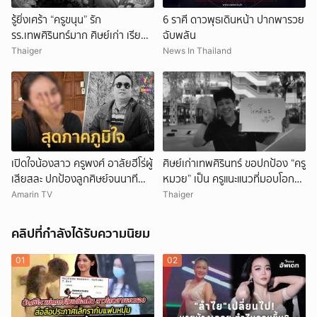
รู้ยิ่งเศร้า “ครูขนุน” รัก
6 ราศี ดาวพุธเดินหน้า ปากพารวย
รร.เทพศิรินทร์มาก ศิษย์เก่า เรียน
ฉับพลัน
จบกลับมาเป็นครู
Thaiger
News In Thailand
เปิดใจน้องสาว ครูพงศ์ อาลัยฮีโร่ผู้
ศิษย์เก่าเทพศิรินทร์ ขอปกป้อง “ครู
เสียสละ ปกป้องลูกศิษย์จนนาที
หมวย” เป็น ครูแนะแนวที่มอบโอกาส
สุดท้าย
ให้เด็กเสมอ
Amarin TV
Thaiger
คลิปที่กำลังได้รับความนิยม
01
02