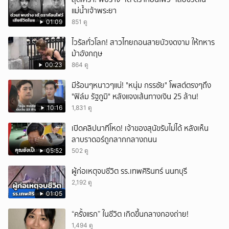
แม่น้ำเจ้าพระยา
01:09
851 ดู
ไวรัลทั่วโลก! สาวไทยถอนสายบัวงดงาม ให้ทหาร
ม้าอังกฤษ
00:23
864 ดู
มีร้อนๆหนาวๆแน่! "หนุ่ม กรรชัย" โพสต์ตรงๆถึง
"ฟิล์ม รัฐภูมิ" หลังแจงเส้นทางเงิน 25 ล้าน!
10:16
1,831 ดู
เปิดคลิปนาทีโหด! เจ้าของสุนัขรับไม่ได้ หลังเห็น
ลาบราดอร์ถูกลากกลางถนน
05:52
502 ดู
ผู้ก่อเหตุจบชีวิต รร.เทพศิรินทร์ นนทบุรี
2,192 ดู
01:05
“ครั้งแรก” ในชีวิต เกิดขึ้นกลางกองถ่าย!
1,494 ดู