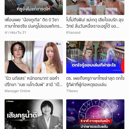
เพื่อนเผย “น้องกูเกิล” ติด 0 วิชา
ไปไม่ถึงฝัน! แม่เกตุ เสียใจจบรัก ลุง
ภาษาไทยจริง บ่นครูไม่ยอมแก้เกรด
วิทย์ ลั่นวันหนึ่งเราจะอยู่ได้ ขอ
ให้
กำลังใจให้ทั้งสองฝ่าย
ข่าวช่องวัน 31
Khaosod
“นิว นภัสสร” หนักอกมาก! ขอคำ
ตร. เผยถึงครูภาษาไทยล่าสุด ตกใจ
ปรึกษา “เนย เนโกะจัมพ์” สามี “เป๊ก
รู้กีฬาที่ผู้ก่อเหตุชอบเล่น
เปรมณัช” ดื่มดริ้งก์ติดเพื่อนหนัก!
Manager Online
TNews