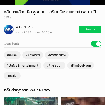
กลับมาแล้ว! “คิม ซูฮยอน” เตรียมรับงานแรกในรอบ 1 ปี
639 ดู
WeR NEWS
ติดตาม
เผยแพร่ 08 มิ.ย. เวลา 10.26 น.
เล่นอัตโนมัติ
#บันเทิง
#ข่าวWRN
#WRNบันเทิง
#UnMeEntertainment
#คิมซูฮยอน
#KimSooHyun
บันเทิง
คลิปล่าสุดจาก WeR NEWS