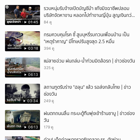
รวบหนุ่มรับจ้างเปิดบัญชีม้า แก๊งมิจฉาชีพปลอม
บริษัทจัดหางาน หลอกไปทำงานญี่ปุ่น สูญเงินกว่า
2.96 แสนบาท
01:45
84 ดู
กรมควบคุมโรค ชี้ สูบบุหรี่รบกวนเพื่อนบ้าน เป็น
"เหตุรำคาญ" มีโทษปรับสูงสุด 2.5 หมื่น
03:18
394 ดู
แม่สายอ่วม ฝนถล่ม-น้ำท่วมมิดล้อรถ | ข่าวช่องวัน
325 ดู
06:13
สถานทูตรับร่าง "ฮลุน" แล้ว รอส่งกลับไทย | ข่าว
ช่องวัน
03:34
249 ดู
ฝนตกถนนลื่น กระบะตู้ทึบพุ่งเข้าร้านชาบู | ข่าวช่อง
วัน
06:13
179 ดู
ด่วน! เด็กก่อเหตุกราดยิงกลาง รร. ดังย่าน