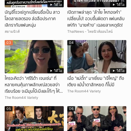
วิดีโอ
วิดีโอ
บัญชีโจวเย่ถูกเปลี่ยนชื่อเป็น สาว
เปิดภาพล่าสุด “ลำไย ไหทองคำ”
โสดสายสตรอง ส่อลือประกาศ
เปลี่ยนไป! อวบขึ้นผิดตา แฟนคลับ
เลิกรากับแฟนหนุ่ม
แห่ทัก “นายห้าง” เฉลยสาเหตุชัด!
สยามนิวส์
ThaiNews - ไทยนิวส์ออนไลน์
03
04
วิดีโอ
วิดีโอ
ใครจะคิดว่า "ศรีริต้า เจนเซ่น" ที่
เมื่อ "แม่ตั๊ก" มาเยี่ยม "เจ๊ใหญ่" ถึง
หลายคนคุ้นภาพลักษณ์สวยสง่า
เตียง แม้น้ำตาสักหยด ก็ไม่มี
เรียบร้อย จะมีมุมโบ๊ะบ๊ะและโก๊ะๆ ให้ได้
The Room44 Variety
อมยิ้มเหมือนกัน งานนี้ทำเอาแฟนๆ
The Room44 Variety
ทั้งเอ็นดูทั้งหัวเราะ
05
06