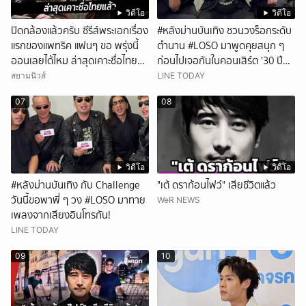
วิดีโอ
วิดีโอ
ปิดกล้องแล้วครับ ซีรีส์พระเอกเรื่อง
#หลังม่านบันเทิง ชวนวงร็อกระดับ
แรกของแพทริค แฟนๆ ขอ พรุ่งนี้
ตำนาน #LOSO มาพูดคุยสนุก ๆ
ออนเลยได้ไหม ล่าสุดเคาะชื่อไทย
ก่อนไปเจอกันในคอนเสิร์ต '30 ปี
แล้ว
LOSO นานเท่าไรก็รอ'
สยามนิวส์
LINE TODAY
07
08
วิดีโอ
วิดีโอ
#หลังม่านบันเทิง กับ Challenge
"เต้ ดราก้อนไฟว์" เสียชีวิตแล้ว
วันนี้ขอพาพี่ ๆ วง #LOSO มาทาย
WeR NEWS
เพลงจากเสียงอินโทรกัน!
LINE TODAY
09
10