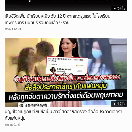
วิดีโอ
เสียชีวิตเพิ่ม นักเรียนหญิง วัย 12 ปี จากเหตุรุนแรง ในโรงเรียน
เทพศิรินทร์ นนทบุรี รวมดับแล้ว 9 ราย
สวพ.FM91
วิดีโอ
บัญชีโจวเย่ถูกเปลี่ยนชื่อเป็น สาวโสดสายสตรอง ส่อลือประกาศเลิกรา
กับแฟนหนุ่ม
สยามนิวส์