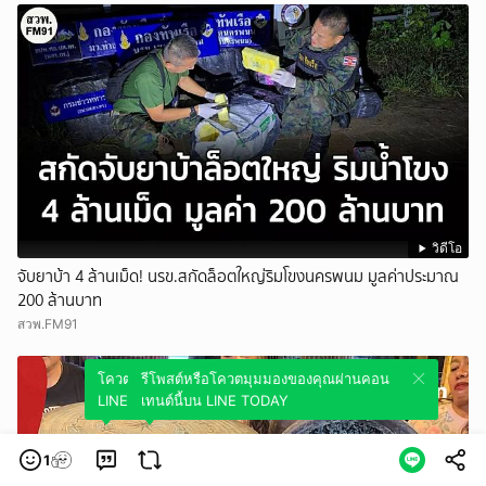
วิดีโอ
จับยาบ้า 4 ล้านเม็ด! นรข.สกัดล็อตใหญ่ริมโขงนครพนม มูลค่าประมาณ
200 ล้านบาท
สวพ.FM91
โควตมุมมองของคุณผ่านคอนเทนต์นี้บน
รีโพสต์หรือโควตมุมมองของคุณผ่านคอน
LINE TODAY
เทนต์นี้บน LINE TODAY
1