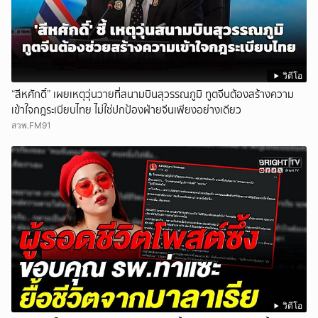
วิดีโอ
“สีหศักดิ์” เผยเหตุวุ่นวายที่สนามบินสุวรรณภูมิ ทูตจีนต้องสร้างความ
เข้าใจกฎระเบียบไทย ไม่ใช่ปกป้องฝ่ายจีนเพียงอย่างเดียว
สวพ.FM91
วิดีโอ