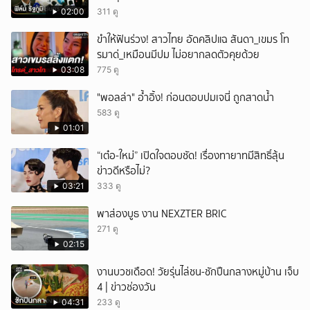
02:00
311 ดู
ขำให้ฟันร่วง! สาวไทย อัดคลิปแฉ สันดา_เขมร โท
รมาด่_เหมือนมีปม ไม่อยากลดตัวคุยด้วย
03:08
775 ดู
"พอลล่า" อ้ำอิ้ง! ก่อนตอบปมเจนี่ ถูกสาดน้ำ
583 ดู
01:01
“เต๋อ-ใหม่” เปิดใจตอบชัด! เรื่องทายาทมีสิทธิ์ลุ้น
ข่าวดีหรือไม่?
03:21
333 ดู
พาส่องบูธ งาน NEXZTER BRIC
271 ดู
02:15
งานบวชเดือด! วัยรุ่นไล่ชน-ชักปืนกลางหมู่บ้าน เจ็บ
4 | ข่าวช่องวัน
04:31
233 ดู