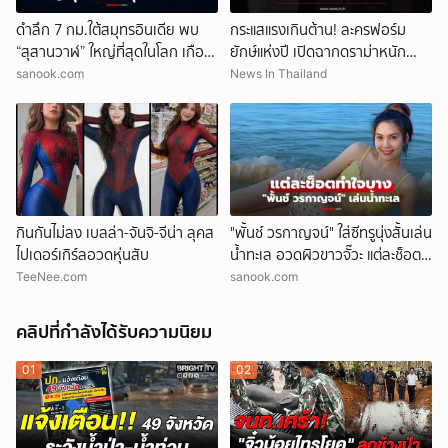
ดำลึก 7 กม.ใต้สมุทรอินเดีย พบ
กระแสแรงเกินต้าน! ละครฟอร์ม
“สุสานวาฬ” ใหญ่ที่สุดในโลก เกือบ
ยักษ์แห่งปี เปิดฉากดราม่าหนัก
500 ซาก! ทำไมมาตายรวมกันที่นี่?
ชาวเน็ตวิจารณ์ยับฝีมือการแสดง
sanook.com
News In Thailand
รุ่นใหม่เทียบรุ่นใหญ่
กินกันไม่ลง เบลล่า-จันจิ-จีน่า ลุคส
"พั้นช์ วรกาญจน์" ใส่ซีทรูนุ่งสั้นเล่น
ไปเดอร์เกิร์ลอวดหุ่นสับ
น้ำทะเล อวดผิวขาวจั๊วะ แต่ละช็อต
ทำใจบาง
TeeNee.com
sanook.com
คลิปที่กำลังได้รับความนิยม
01
02