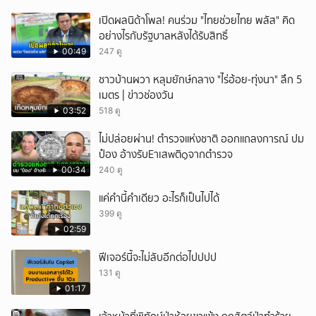
เปิดผลนิด้าโพล! คนร่วม "ไทยช่วยไทย พลัส" คิด
อย่างไรกับรัฐบาลหลังได้รับสิทธิ์
00:49
247 ดู
ชาวบ้านผวา หลุมยักษ์กลาง "ไร่อ้อย-ทุ่งนา" ลึก 5
เมตร | ข่าวช่องวัน
03:52
518 ดู
ไม่ปล่อยผ่าน! ตำรวจแห่งชาติ ออกแถลงการณ์ ปม
ป๋อง อ้างรับEาเสwติ๑จากตำรวจ
00:34
240 ดู
แค่คำนี้คำเดียว อะไรก็เป็นไปได้
399 ดู
02:59
ฟีเจอร์นี้จะไม่ลับอีกต่อไปปปป
131 ดู
01:17