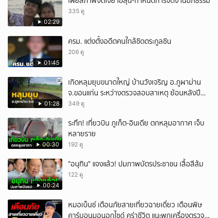
เผยสภาพจิตใจย่าฮลุน-กำหนดการจัดงานอภิธรรม
335 ดู
02:29
ครม. แต่งตั้งอดีตคนใกล้ชิดตระกูลชิน
206 ดู
01:45
เกิดหลุมยุบขนาดใหญ่ บ้านวังเจริญ อ.ภูผาม่าน
จ.ขอนแก่น ระหว่างตรวจสอบสาเหตุ ย้อนหลังปี
2568 พบเคยพบหลุมยุบมาแล้วครั้งหนึ่ง
01:28
349 ดู
ระทึก! เที่ยวบิน ภูเก็ต-อินเดีย ตกหลุมอากาศ เจ็บ
หลายราย
00:30
192 ดู
"อนุทิน" แจงแล้ว! ปมภาพบัตรประชาชน เสื้อสีส้ม
122 ดู
00:24
หมอเบ็นซ์ เตือนภัยสายเที่ยวฉายเดี่ยว เตือนพิษ
คาร์บอนมอนอกไซด์ คร่าชีวิต แนะพกเครื่องตรวจ