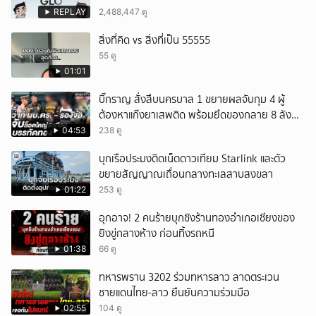
REPLAY
2,488,447 ดู
สิ่งที่คิด vs สิ่งที่เป็น 55555
55 ดู
01:01
บิ๊กราญ สั่งสืบนครบาล 1 ขยายผลจับกุม 4 ผู้
ต้องหาแก๊งยาเสพติด พร้อมยึดของกลาย 8 ลัง
ส่งผ่านขนส่งเอกชนเข้า กทม.
04:53
238 ดู
บุกเรือประมงติดเน็ตดาวเทียม Starlink และตัว
ขยายสัญญาณเถื่อนกลางทะเลสาบสงขลา
01:22
253 ดู
อุกอาจ! 2 คนร้ายบุกชิงร้านทองอำเภอเชียงของ
ยิงขู่กลางห้าง ก่อนทิ้งรถหนี
01:38
66 ดู
ทหารพราน 3202 ร่วมทหารลาว ลาดตระเวน
ชายแดนไทย-ลาว ยืนยันความร่วมมือ
02:55
104 ดู