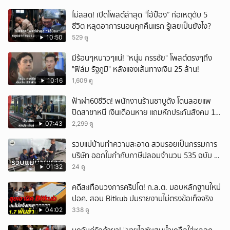
ไม่สลด! เปิดโพสต์ล่าสุด “ไอ้ป๋อง” ก่อเหตุดับ 5
ชีวิต หลุดอาการนอนคุกคืนแรก รู้เลยเป็นยังไง?
10:50
529 ดู
มีร้อนๆหนาวๆแน่! "หนุ่ม กรรชัย" โพสต์ตรงๆถึง
"ฟิล์ม รัฐภูมิ" หลังแจงเส้นทางเงิน 25 ล้าน!
10:16
1,609 ดู
ฟ้าผ่า60ชีวิต! พนักงานร้านชาบูดัง โดนลอยแพ
ปิดสาขาหนี เงินเดือนหาย แถมหักประกันสังคม 11
เดือนแต่ไม่ส่ง?
07:43
2,299 ดู
รวบแม่บ้านทำความสะอาด สวมรอยเป็นกรรมการ
บริษัท ออกใบกำกับภาษีปลอมจำนวน 535 ฉบับ รัฐ
เสียหายกว่า 129 ล้านบาท
01:32
24 ดู
คดีสะเทือนวงการคริปโต! ก.ล.ต. มอบหลักฐานใหม่
ปอศ. สอบ Bitkub ปมรายงานไม่ตรงข้อเท็จจริง
04:02
338 ดู