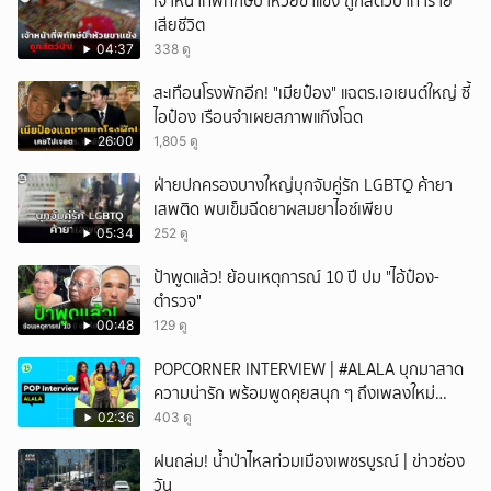
เจ้าหน้าที่พิทักษ์ป่าห้วยขาแข้ง ถูกสัตว์ป่าทำร้าย
เสียชีวิต
04:37
338 ดู
สะเทือนโรงพักอีก! "เมียป๋อง" แฉตร.เอเยนต์ใหญ่ ซี้
ไอป๋อง เรือนจำเผยสภาพแก๊งโฉด
26:00
1,805 ดู
ฝ่ายปกครองบางใหญ่บุกจับคู่รัก LGBTQ ค้ายา
เสพติด พบเข็มฉีดยาผสมยาไอซ์เพียบ
05:34
252 ดู
ป้าพูดแล้ว! ย้อนเหตุการณ์ 10 ปี ปม "ไอ้ป๋อง-
ตำรวจ"
00:48
129 ดู
POPCORNER INTERVIEW | #ALALA บุกมาสาด
ความน่ารัก พร้อมพูดคุยสนุก ๆ ถึงเพลงใหม่
'ON&OFF'
02:36
403 ดู
ฝนถล่ม! น้ำป่าไหลท่วมเมืองเพชรบูรณ์ | ข่าวช่อง
วัน