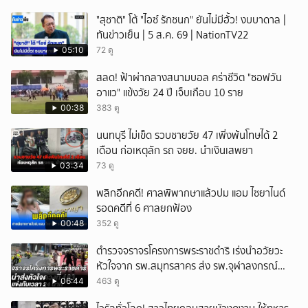
"สุชาติ" โต้ "ไอซ์ รักชนก" ยันไม่มีฮั้ว! งบบาดาล |
ทันข่าวเย็น | 5 ส.ค. 69 | NationTV22
05:10
72 ดู
สลด! ฟ้าผ่ากลางสนามบอล คร่าชีวิต "ซอฟวัน
อาแว" แข้งวัย 24 ปี เจ็บเกือบ 10 ราย
00:38
383 ดู
นนทบุรี ไม่เข็ด รวบชายวัย 47 เพิ่งพ้นโทษได้ 2
เดือน ก่อเหตุลัก รถ จยย. นำเงินเสพยา
03:34
73 ดู
พลิกอีกคดี! ศาลพิพากษาแล้วปม แอม ไซยาไนด์
รอดคดีที่ 6 ศาลยกฟ้อง
00:48
352 ดู
ตำรวจจราจรโครงการพระราชดำริ เร่งนำอวัยวะ
หัวใจจาก รพ.สมุทรสาคร ส่ง รพ.จุฬาลงกรณ์
สำเร็จใน 24 นาที
06:44
463 ดู