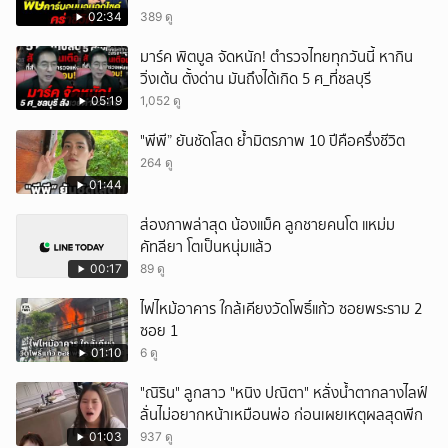
วัดติดตัว
02:34
389 ดู
มาร์ค พิตบูล จัดหนัก! ตำรวจไทยทุกวันนี้ หากิน
วิ่งเต้น ตั้งด่าน มันถึงได้เกิด 5 ศ_ที่ชลบุรี
05:19
1,052 ดู
"พีพี” ยันชัดโสด ย้ำมิตรภาพ 10 ปีคือครึ่งชีวิต
264 ดู
01:44
ส่องภาพล่าสุด น้องแม็ค ลูกชายคนโต แหม่ม
คัทลียา โตเป็นหนุ่มแล้ว
00:17
89 ดู
ไฟไหม้อาคาร ใกล้เคียงวัดโพธิ์แก้ว ซอยพระราม 2
ซอย 1
01:10
6 ดู
"ณิริน" ลูกสาว "หนิง ปณิตา" หลั่งน้ำตากลางไลฟ์
ลั่นไม่อยากหน้าเหมือนพ่อ ก่อนเผยเหตุผลสุดพีก
01:03
937 ดู