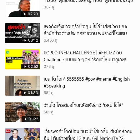
"ทรัมป์" ผุดไอเดียตั้งสหรัฐฯ เป็น “ผู้พิทักษ์ฮอร์มุซ”
387 ดู
02:23
เพจดังแจ้งข่าวเศร้า! "ฮลุน โซโล่" เสียชีวิต ขณะ
สำนักข่าวต่างประเทศรายงาน พบร่างที่โรงแรม
03:12
6,466 ดู
POPCORNER CHALLENGE | #FELIZZ กับ
Challenge แบบแมว ๆ จะน่ารักแค่ไหนมาดูเลย!
02:52
376 ดู
เยส โน โอเค้้้้ 5555555 #pov #meme #English
#Speaking
01:33
581 ดู
ว่านไฉ โพสต์ขอโทษหลังแจ้งข่าว "ฮลุน โซโล่"
561 ดู
01:22
"วัชรพงศ์" โดดป้อง "เนวิน" ใส่ขาสั้นแต่หนักหัวคน
อื่น | ทันข่าวเที่ยง | 3 ส.ค. 69| NationTV22