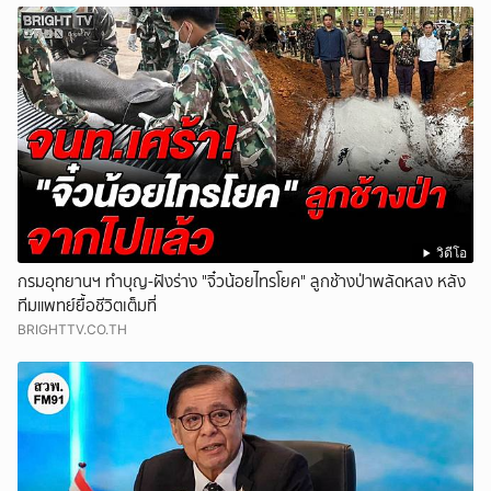
วิดีโอ
กรมอุทยานฯ ทำบุญ-ฝังร่าง "จิ๋วน้อยไทรโยค" ลูกช้างป่าพลัดหลง หลัง
ทีมแพทย์ยื้อชีวิตเต็มที่
BRIGHTTV.CO.TH