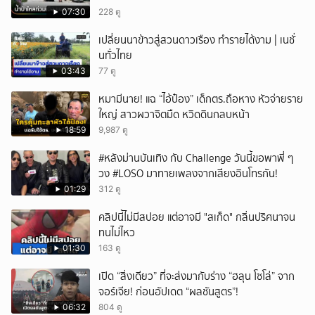
07:30
228 ดู
เปลี่ยนนาข้าวสู่สวนดาวเรือง ทำรายได้งาม | เนชั่
นทั่วไทย
03:43
77 ดู
หมามีนาย! แฉ “ไอ้ป๋อง” เด็กตร.ถือหาง หัวจ่ายราย
ใหญ่ สาวผวาจิตมืด หวิดดินกลบหน้า
18:59
9,987 ดู
#หลังม่านบันเทิง กับ Challenge วันนี้ขอพาพี่ ๆ
วง #LOSO มาทายเพลงจากเสียงอินโทรกัน!
01:29
312 ดู
คลิปนี้ไม่มีสปอย แต่อาจมี "สเก็ด" กลิ่นปริศนาจน
ทนไม่ไหว
01:30
163 ดู
เปิด “สิ่งเดียว” ที่จะส่งมากับร่าง “ฮลุน โซโล่” จาก
จอร์เจีย! ก่อนอัปเดต “ผลชันสูตร”!
06:32
804 ดู