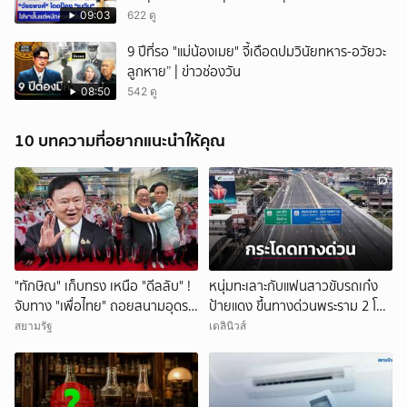
09:03
622 ดู
9 ปีที่รอ "แม่น้องเมย" จี้เดือดปมวินัยทหาร-อวัยวะ
ลูกหาย” | ข่าวช่องวัน
08:50
542 ดู
10 บทความที่อยากแนะนำให้คุณ
"ทักษิณ" เก็บทรง เหนือ "ดีลลับ" !
หนุ่มทะเลาะกับแฟนสาวขับรถเก๋ง
จับทาง "เพื่อไทย" ถอยสนามอุดรฯ
ป้ายแดง ขึ้นทางด่วนพระราม 2 โดด
สั่ง "รมต." ซุ่มปั่นผลงาน ปล่อย
ลงมาจบชีวิต
สยามรัฐ
เดลินิวส์
"ภูมิใจไทย" กลางมรสุม