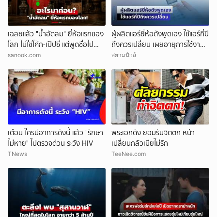
เฉลยแล้ว "น้ำอัดลม" ยี่ห้อแรกของ
ผู้ผลิตแอร์ยี่ห้อดังพูดเอง ใช้แอร์กี่ปี
โลก ไม่ใช่โค้ก-เป๊ปซี่ แต่พูดชื่อไป
ถึงควรเปลี่ยน เผยอายุการใช้งาน
หลายคนร้องอ๋อ!
ที่แท้จริง อย่าฝืนใช้
sanook.com
สยามนิวส์
เตือน ใครมีอาการดังนี้ แล้ว "รักษา
พระเอกดัง ยอมรับจิตตก หน้า
ไม่หาย" ไปตรวจด่วน ระวัง HIV
เปลี่ยนกลัวเมียไม่รัก
TNews
TeeNee.com