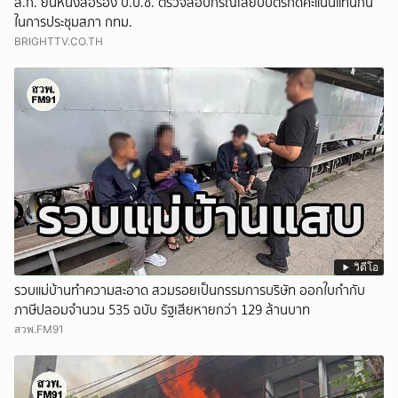
ส.ก. ยื่นหนังสือร้อง ป.ป.ช. ตรวจสอบกรณีเสียบบัตรกดคะแนนแทนกัน
ในการประชุมสภา กทม.
BRIGHTTV.CO.TH
วิดีโอ
รวบแม่บ้านทำความสะอาด สวมรอยเป็นกรรมการบริษัท ออกใบกำกับ
ภาษีปลอมจำนวน 535 ฉบับ รัฐเสียหายกว่า 129 ล้านบาท
สวพ.FM91