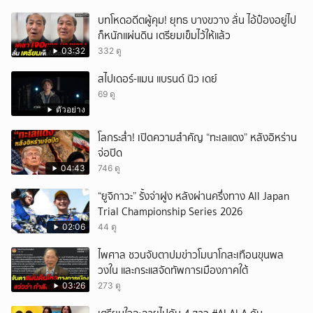
บทโหดอดีตผู้คุม! ยุทธ บางขวาง ลั่น ไอ้ป๋องอยู่ไป
ก็หนักแผ่นดิน เตรียมเข็มไว้ให้แล้ว
03:32
332 ดู
สไปเดอร์-แมน แบรนด์ นิว เดย์
69 ดู
ตัวอย่าง
โลกระส่ำ! เปิดความสำคัญ “ทะเลแดง” หลังอิหร่าน
จ่อปิด
04:43
746 ดู
“ยูจิกาวะ” รั้งจ่าฝูง หลังผ่านครึ่งทาง All Japan
Trial Championship Series 2026
02:06
44 ดู
ไพศาล ชวนจับตาปมข่าวโมนาโกสะเทือนขุนพล
วงใน และกระแสจัดทัพการเมืองภาคใต้
03:26
273 ดู