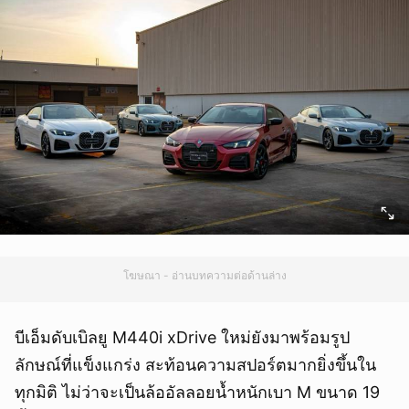
โฆษณา - อ่านบทความต่อด้านล่าง
บีเอ็มดับเบิลยู M440i xDrive ใหม่ยังมาพร้อมรูป
ลักษณ์ที่แข็งแกร่ง สะท้อนความสปอร์ตมากยิ่งขึ้นใน
ทุกมิติ ไม่ว่าจะเป็นล้ออัลลอยน้ำหนักเบา M ขนาด 19