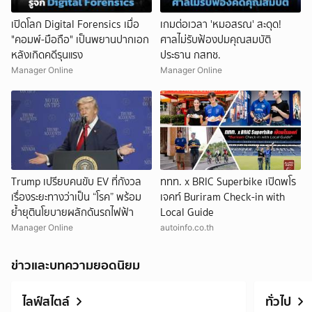
เปิดโลก Digital Forensics เมื่อ
เกมต่อเวลา 'หมอสรณ' สะดุด!
"คอมพ์-มือถือ" เป็นพยานปากเอก
ศาลไม่รับฟ้องปมคุณสมบัติ
หลังเกิดคดีรุนแรง
ประธาน กสทช.
Manager Online
Manager Online
Trump เปรียบคนขับ EV ที่กังวล
ททท. x BRIC Superbike เปิดพโร
เรื่องระยะทางว่าเป็น “โรค” พร้อม
เจคท์ Buriram Check-in with
ย้ำยุตินโยบายผลักดันรถไฟฟ้า
Local Guide
Manager Online
autoinfo.co.th
ข่าวและบทความยอดนิยม
ไลฟ์สไตล์
ทั่วไป