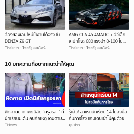
ส่องของเล่นใหม่ใช้งานได้จริง ใน
AMG CLA 45 4MATIC + อีวีเล็ก
DENZA Z9 GT
สเปกโหด 680 แรงม้า 0-100 ใน
2.7 วิ!
Thairath - ไทยรัฐออนไลน์
Thairath - ไทยรัฐออนไลน์
10 บทความที่อยากแนะนำให้คุณ
ผิดคาดมาก เผยนิสัย "ครูอรสา" ที่
รู้แล้ว! สาเหตุนักเรียน 14 ไม่ลงมือ
นักเรียนม.ต้น คนก่อเหตุ เดินตาม
กับภารโรง แถมเดินเข้าไปคุยด้วย
หา
TNews
มุมข่าว