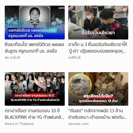
ยิ่งสะเทือนใจ! แพทย์นิติเวช เผยผล
อาเด็ก ม.3 ยื่นขอรับเงินเยียวยาให้
ชันสูตร ครูคนเเรกที่ นร. ลงมือ
‘ปู่-ย่า’ ปฏิเสธตอบปมแชตหลุดคุย
แม่ ‘ถูกกลั่นแกล้ง’
สยามนิวส์
เดลินิวส์
ดราม่าเดือด! งานครบรอบ 10 ปี
"เงินสด" ทะลักจากผนัง 13 ล้าน
BLACKPINK ค่าย YG ทำแฟนคลับ
ช่างรับเหมา-เจ้าของบ้าน แย่งกัน
ผิดหวัง
วุ่น สุดท้ายศาลตัดสินให้ใคร?!
News In Thailand
sanook.com