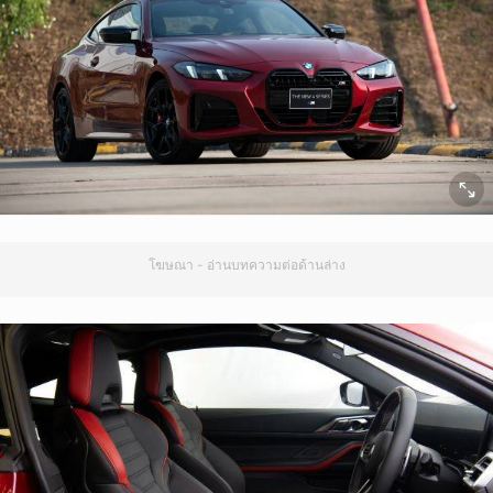
โฆษณา - อ่านบทความต่อด้านล่าง