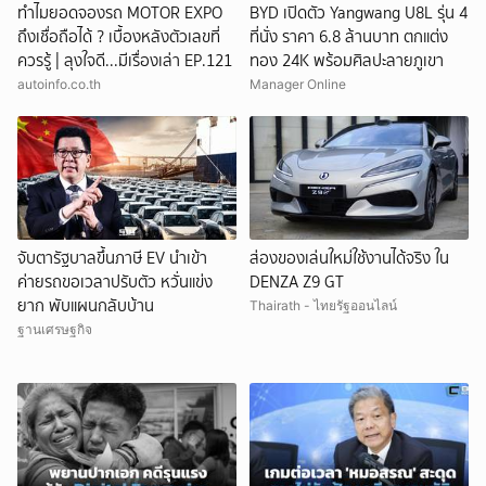
ทำไมยอดจองรถ MOTOR EXPO
BYD เปิดตัว Yangwang U8L รุ่น 4
ถึงเชื่อถือได้ ? เบื้องหลังตัวเลขที่
ที่นั่ง ราคา 6.8 ล้านบาท ตกแต่ง
ควรรู้ | ลุงใจดี...มีเรื่องเล่า EP.121
ทอง 24K พร้อมศิลปะลายภูเขา
autoinfo.co.th
Manager Online
จับตารัฐบาลขึ้นภาษี EV นำเข้า
ส่องของเล่นใหม่ใช้งานได้จริง ใน
ค่ายรถขอเวลาปรับตัว หวั่นแข่ง
DENZA Z9 GT
ยาก พับแผนกลับบ้าน
Thairath - ไทยรัฐออนไลน์
ฐานเศรษฐกิจ