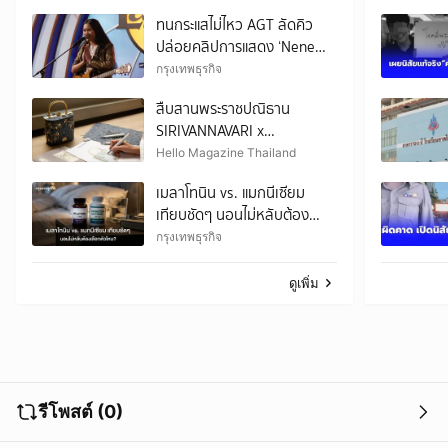
ทนกระแสไม่ไหว AGT ลัดคิว
ปล่อยคลิปการแสดง ‘Nene
Royal’ ก่อนกำหนด
กรุงเทพธุรกิจ
สืบสานพระราชปณิธาน
SIRIVANNAVARI x
ICONCRAFT เปิดตัวกระเป๋าผ้า
Hello Magazine Thailand
ไทยลิมิเต็ดเอดิชั่น S’CRAFT
เมลาโทนิน vs. แมกนีเซียม
2026
เทียบชัดๆ นอนไม่หลับต้อง
เลือกตัวไหน?
กรุงเทพธุรกิจ
ดูเพิ่ม
รีโพสต์ (0)