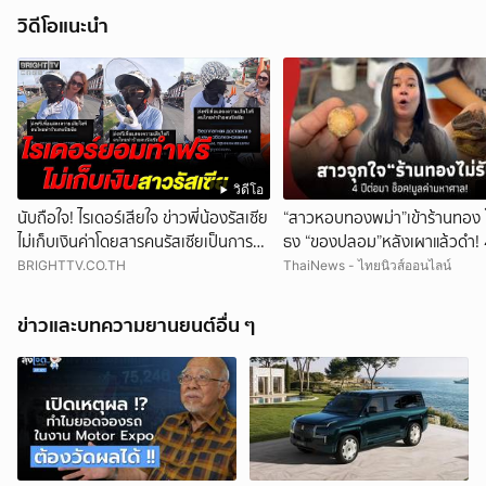
วิดีโอแนะนำ
วิดีโอ
นับถือใจ! ไรเดอร์เสียใจ ข่าวพี่น้องรัสเซีย
“สาวหอบทองพม่า”เข้าร้านทอง 
ไม่เก็บเงินค่าโดยสารคนรัสเซียเป็นการ
ธง “ของปลอม”หลังเผาแล้วดำ! 4
ขอโทษ
มา ช็อกมูลค่าพุ่งมหาศาล!
BRIGHTTV.CO.TH
ThaiNews - ไทยนิวส์ออนไลน์
ข่าวและบทความยานยนต์อื่น ๆ