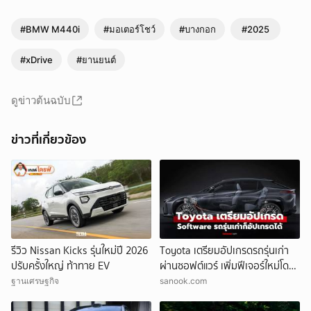
#BMW M440i
#มอเตอร์โชว์
#บางกอก
#2025
#xDrive
#ยานยนต์
ดูข่าวต้นฉบับ
ข่าวที่เกี่ยวข้อง
รีวิว Nissan Kicks รุ่นใหม่ปี 2026
Toyota เตรียมอัปเกรดรถรุ่นเก่า
ปรับครั้งใหญ่ ท้าทาย EV
ผ่านซอฟต์แวร์ เพิ่มฟีเจอร์ใหม่โดย
ไม่ต้องเปลี่ยนรถ
ฐานเศรษฐกิจ
sanook.com