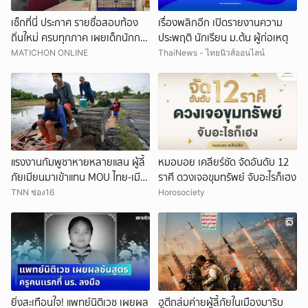
เช็กที่นี่ ประกาศ รายชื่อสอบท้อง
เรื่องพลิกอีก เปิดรายงานความ
ถิ่นใหม่ ครบทุกภาค เผยเด็กนักการ
ประพฤติ นักเรียน ม.ต้น ผู้ก่อเหตุ
เมืองดังหลุดอื้อ
MATICHON ONLINE
ThaiNews - ไทยนิวส์ออนไลน์
แรงงานกัมพูชาหายหลายแสน ผู้ลี้
หมอบอย เคลียร์ชัด จัดอันดับ 12
ภัยเมียนมาเข้าแทน MOU ไทย-เมีย
ราศี ดวงเจอขุมทรัพย์ จับอะไรก็เฮง
นมาจะเปิดทางแค่ไหน
TNN ช่อง16
Horosociety
ยิ่งสะเทือนใจ! แพทย์นิติเวช เผยผล
ฮูตีถล่มค่ายผู้ลี้ภัยในเมืองมาริบ