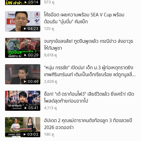
05:14
573 ดู
โค้ชอ๊อต เผยความพร้อม SEA V Cup พร้อม
ต้อนรับ "บุ๋มบิ๋ม" คัมแบ็ก
04:23
120 ดู
จบทุกข้อสงสัย! ทูตจีนพูดแล้ว กรณีข่าว ส่งอาวุธ
ให้กัมพูชา
00:29
9,618 ดู
"หนุ่ม กรรชัย" เปิดปม! เด็ก ม.3 ผู้ก่อเหตุกราดยิง
เทพศิรินทร์นนท์ เดิมเป็นเด็กเรียบร้อย แต่ถูกบูลลี่
หนัก คาดแรงกดดันสะสมกลายเป็นแรงแค้น จนก่อ
00:46
2,626 ดู
เหตุสลด
ช็อก! "เต้ ดราก้อนไฟว์" เสียชีวิตแล้ว ยิ่งเศร้า! เปิด
โพสต์สุดท้ายก่อนจากไป
05:41
4,113 ดู
อัปเดต 2 คุณแม่ดาราคนดังท้องลูก 3 ท้องสวยปี
2026 อวดออร่า
03:03
190 ดู