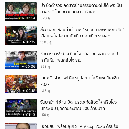
ป้า ซัดตำรวจ คดีชาวบ้านธรรมดาปิดไม่ได้ พอเป็น
ยกเลิก
ต่างชาติ โดนสถานทูตจี้ ทำเร็วเลย
07:14
328 ดู
ยิ่งขนลุก! ย้อนคำทำนาย “หมอปลายพรายกระซิบ”
เตือนไฟไหม้สถานบันเทิง ก่อนเกิดเหตุสลด!
11:02
1,105 ดู
ช็อกวงการ! ก้อง ปิยะ โพสต์อาลัย จอเจ จากไป
กะทันหัน แฟนคลับใจหาย
00:36
593 ดู
ไทยคว้าเจ้าภาพ! ศึกหนูน้อยขาไถชิงแชมป์เอเชีย
2027
02:15
133 ดู
จับยาบ้า 4 ล้านเม็ด! นรข.สกัดล็อตใหญ่ริมโขง
นครพนม มูลค่าประมาณ 200 ล้านบาท
01:13
159 ดู
"ออมสิน" พร้อมลุย! SEA V Cup 2026 ต้อนรับ