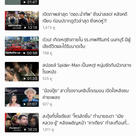
01:47
เปิดภาพล่าสุด “ตชด.นำทัพ” ยิ่งน่าสลด! หลังคดี
เงียบ ก่อนปรากฎตัวล่าสุด ยิ่งหดหู่?!
13:18
1,473 ดู
ด่วน! เกิดเหตุยิงภายใน รร.เทพศิรินทร์ นนทบุรี มีผู้
เสียชีวิตและได้รับบาดเจ็บ
00:58
768 ดู
สปอยล์ Spider-Man เป็นเหตุ! หนุ่มซัดกันนัวกลาง
โรงหนัง
01:35
525 ดู
“น้องปุ้ย” สาวโรงงานคลิปโดเรมอน เปิดใจหลังซบ
ค่ายเพลง
01:07
927 ดู
สะดุ้งทั้งโซเชียล! “โหรลักยิ้ม” ทำนายชะตา “เมีย
หลวง-ชู้” หลังเผชิญหน้า “คาเตียง” ทำสะเทือนทั้ง
ประเทศ
16:25
1,611 ดู