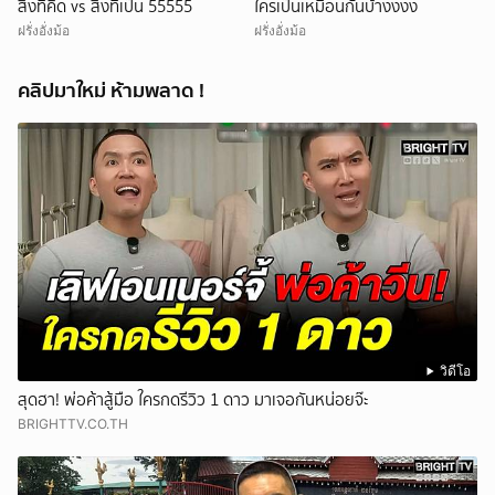
สิ่งที่คิด vs สิ่งที่เป็น 55555
ใครเป็นเหมือนกันบ้างงงง
ฝรั่งอั่งม้อ
ฝรั่งอั่งม้อ
คลิปมาใหม่ ห้ามพลาด !
วิดีโอ
สุดฮา! พ่อค้าสู้มือ ใครกดรีวิว 1 ดาว มาเจอกันหน่อยจ๊ะ
BRIGHTTV.CO.TH