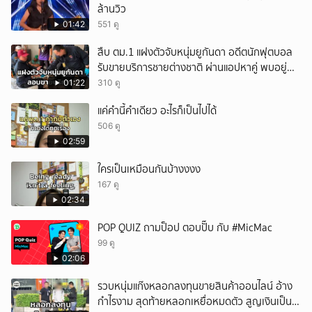
ล้านวิว
01:42
551 ดู
สืบ ตม.1 แฝงตัวจับหนุ่มยูกันดา อดีตนักฟุตบอล
รับขายบริการชายต่างชาติ ผ่านแอปหาคู่ พบอยู่
เกินกำหนดอนุญาต
01:22
310 ดู
แค่คำนี้คำเดียว อะไรก็เป็นไปได้
506 ดู
02:59
ใครเป็นเหมือนกันบ้างงงง
167 ดู
02:34
POP QUIZ ถามป็อป ตอบปั๊บ กับ #MicMac
99 ดู
02:06
รวบหนุ่มแก๊งหลอกลงทุนขายสินค้าออนไลน์ อ้าง
กำไรงาม สุดท้ายหลอกเหยื่อหมดตัว สูญเงินเป็น