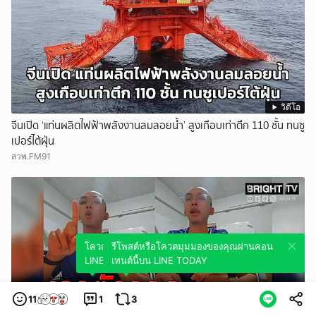
วิดีโอ
จีนเปิด ‘แท่นผลิตไฟฟ้าพลังงานลมลอยน้ำ’ สูงเกือบเท่าตึก 110 ชั้น ทนซู
เปอร์ไต้ฝุ่น
สวพ.FM91
โควตมุมมองของคุณผ่านคอนเทนต์นี้บน
รีโพสต์หรือโควตมุมมองของคุณผ่านคอน
LINE TODAY
เทนต์นี้บน LINE TODAY
11
1
3