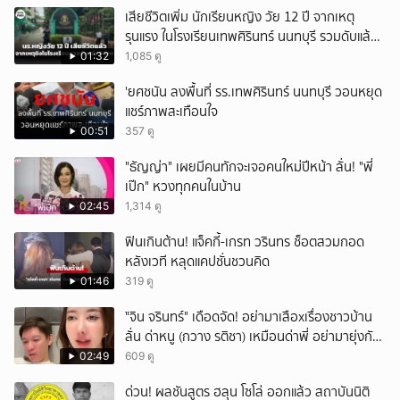
เสียชีวิตเพิ่ม นักเรียนหญิง วัย 12 ปี จากเหตุ
รุนแรง ในโรงเรียนเทพศิรินทร์ นนทบุรี รวมดับแล้ว
9 ราย
01:32
1,085 ดู
'ยศชนัน ลงพื้นที่ รร.เทพศิรินทร์ นนทบุรี วอนหยุด
แชร์ภาพสะเทือนใจ
00:51
357 ดู
"ธัญญ่า" เผยมีคนทักจะเจอคนใหม่ปีหน้า ลั่น! "พี่
เป๊ก" หวงทุกคนในบ้าน
02:45
1,314 ดู
ฟินเกินต้าน! แจ็คกี้-เกรท วรินทร ช็อตสวมกอด
หลังเวที หลุดแคปชั่นชวนคิด
01:46
319 ดู
ั่"จิน จรินทร์" เดือดจัด! อย่ามาเสือxเรื่องชาวบ้าน
ลั่น ด่าหนู (กวาง รติชา) เหมือนด่าพี่ อย่ามายุ่งกับ
คนของผม จบ!!!
02:49
609 ดู
ด่วน! ผลชันสูตร ฮลุน โซโล่ ออกแล้ว สถาบันนิติ