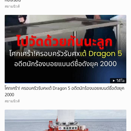
ห้องเรียน
สยามนิวส์
วิดีโอ
โศกเศร้า! ครอบครัวรับศxเต้ Dragon 5 อดีตนักร้องบอยแบนด์ชื่อดังยุค
2000
สยามนิวส์