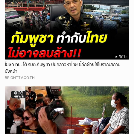
วิดีโอ
โฆษก ทบ. โต้ รมต.กัมพูชา ปมกล่าวหาไทย ชี้อีกฝ่ายใช้โบราณสถาน
บังหน้า
BRIGHTTV.CO.TH