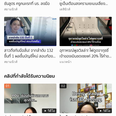
ชันสูตร ครูคนเเรกที่ นร. ลงมือ
ยูเอ็นเตือนสงครามเยเมนเสี่ยง
ขยายวง
สยามนิวส์
เดลินิวส์
สาวถึงกับมือสั่น! จากลำดับ 132
อุทาหรณ์พูลวิลล่า! ไฟดูดจากุซซี่
ขึ้นที่ 1 ผลขึ้นบัญชีใหม่ สอบท้อง
เจ้าของเมินชดเชยแค่ 20% ไร้คำขอ
ถิ่น
โทษ
สยามนิวส์
แนวหน้า
คลิปที่กำลังได้รับความนิยม
01
02
วิดีโอ
วิดีโอ