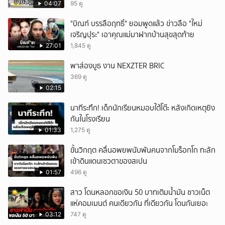
แสนบาท ยังให้การปฏิเสธ
04:07
95 ดู
"บิณฑ์ บรรลือฤทธิ์" ยอมพูดแล้ว ข่าวลือ "ใหม่
เจริญปุระ" เอาคุณแม่มาฝากบ้านสุขสุดท้าย
27:01
1,845 ดู
พาส่องบูธ งาน NEXZTER BRIC
369 ดู
02:15
นาทีระทึก! เด็กนักเรียนหมอบใต้โต๊ะ หลังเกิดเหตุยิง
กันในโรงเรียน
01:33
1,275 ดู
ขั้นวิกฤต คลื่นอพยพนับพันคนจากโมร็อกโก ทะลัก
เข้าดินแดนเซวตาของสเปน
01:57
496 ดู
สาว โดนหลอกขอเงิน 50 บาทเติมน้ำมัน ชาวเน็ต
แห่คอมเมนต์ คนเดียวกัน ที่เดียวกัน โดนกันเยอะ
03:12
747 ดู