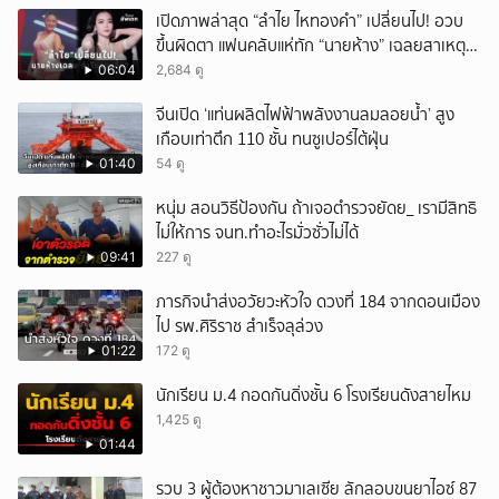
หัวเราะ
เปิดภาพล่าสุด “ลำไย ไหทองคำ” เปลี่ยนไป! อวบ
ขึ้นผิดตา แฟนคลับแห่ทัก “นายห้าง” เฉลยสาเหตุ
ชัด!
06:04
2,684 ดู
จีนเปิด ‘แท่นผลิตไฟฟ้าพลังงานลมลอยน้ำ’ สูง
เกือบเท่าตึก 110 ชั้น ทนซูเปอร์ไต้ฝุ่น
01:40
54 ดู
หนุ่ม สอนวิธีป้องกัน ถ้าเจอตำรวจยัดย_ เรามีสิทธิ
ไม่ให้การ จนท.ทำอะไรมั่วซั่วไม่ได้
09:41
227 ดู
ภารกิจนำส่งอวัยวะหัวใจ ดวงที่ 184 จากดอนเมือง
ไป รพ.ศิริราช สำเร็จลุล่วง
01:22
172 ดู
นักเรียน ม.4 กอดกันดิ่งชั้น 6 โรงเรียนดังสายไหม
1,425 ดู
01:44
รวบ 3 ผู้ต้องหาชาวมาเลเซีย ลักลอบขนยาไอซ์ 87