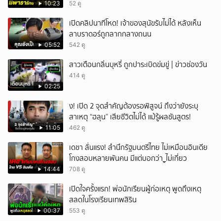
10:23
52 ดู
เปิดคลิปนาทีโหด! เจ้าของสุนัขรับไม่ได้ หลังเห็น
ลาบราดอร์ถูกลากกลางถนน
05:52
542 ดู
สาวเตือนกลิ่นบุหรี่ ถูกปาระเบิดข่มขู่ | ข่าวช่องวัน
414 ดู
02:25
ึ้ง! เปิด 2 จุดสำคัญต้องรอพิสูจน์ ถึงว่ายังระบุ
สาเหตุ “ฮลุน” เสียชีวิตไม่ได้ แม้รู้ผลชันสูตร!
11:05
462 ดู
เดชา ลั่นแรง! สำนึกรัฐมนตรีไทย ไม่เหมือนอินเดีย
โกงสอบหลายพันคน มีแต่บอกว่า_ูไม่เกี่ยว
14:44
708 ดู
เปิดใจครั้งแรก! พ่อนักเรียนผู้ก่อเหตุ พูดถึงเหตุ
สลดในโรงเรียนเทพสิริน
00:37
553 ดู