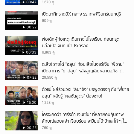
00:47
1,670 ดู
เปิดนาทีกราดยิX กลาง รร.เทพศิรินทร์นนทบุรี
909 ดู
00:22
พ่อเด็กผู้ก่อเหตุ เดินทางไปโรงเรียน ก่อนทรุด
ปล่อยโฮ จนท.เข้าประครอง
00:33
6,863 ดู
ตะลึง! รายได้ “ฮลุน” ก่อนเสียในจอร์เจีย “พี่ชาย”
เปิดอาการ “ย่าฮลุน” หลังสูญเสียหลานอภิชาต
บุตร!
07:22
29,550 ดู
ตัวแม่โผล่ร่วมวง! “ลีน่าจัง” ขอพูดตรงๆ ถึง “พี่ชาย
ฮลุน” หลังรู้ “ผลชันสูตร” น้องชาย!
15:00
1,228 ดู
ใครจะคิดว่า "ศรีริต้า เจนเซ่น" ที่หลายคนคุ้นภาพ
ลักษณ์สวยสง่า เรียบร้อย จะมีมุมโบ๊ะบ๊ะและโก๊ะๆ ให้
ได้อมยิ้มเหมือนกัน งานนี้ทำเอาแฟนๆ ทั้งเอ็นดูทั้ง
00:25
760 ดู