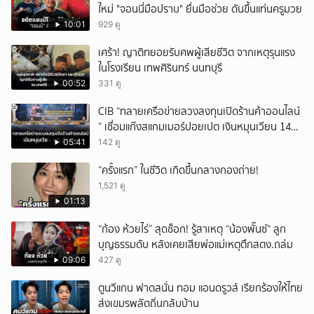
ใหม่ "จอนนี่มือปราบ" ยื่นมือช่วย ดันขึ้นแท่นครูมวย
10:01
929 ดู
เศร้า! ญาติทยอยรับศพผู้เสียชีวิต จากเหตุรุนแรง
ในโรงเรียน เทพศิรินทร์ นนทบุรี
00:52
331 ดู
CIB “ทลายเครือข่ายลวงลงทุนเปิดร้านค้าออนไลน์
” เชื่อมแก๊งสแกมเมอร์ปอยเปต เงินหมุนเวียน 149
ล้านบาท
05:41
142 ดู
“ครั้งแรก” ในชีวิต เกิดขึ้นกลางกองถ่าย!
1,521 ดู
01:13
“ก้อง ห้วยไร่” สุดช็อก! รู้สาเหตุ “น้องพั๊นซ์“ ลูก
บุญธรรมดับ หลังเคยเสียพ่อแม่เหตุตึกสตง.ถล่ม
09:06
427 ดู
ตูนวีแกน ฟาดสนั่น ทอม แอนดรูวส์ เรียกร้องให้ไทย
ส่งเขมรพลัดถิ่นกลับบ้าน