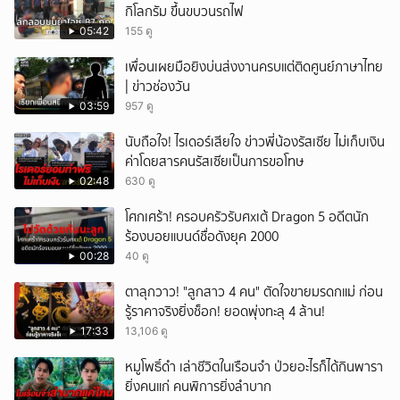
กิโลกรัม ขึ้นขบวนรถไฟ
05:42
155 ดู
เพื่อนเผยมือยิงบ่นส่งงานครบแต่ติดศูนย์ภาษาไทย
| ข่าวช่องวัน
03:59
957 ดู
นับถือใจ! ไรเดอร์เสียใจ ข่าวพี่น้องรัสเซีย ไม่เก็บเงิน
ค่าโดยสารคนรัสเซียเป็นการขอโทษ
02:48
630 ดู
โศกเศร้า! ครอบครัวรับศxเต้ Dragon 5 อดีตนัก
ร้องบอยแบนด์ชื่อดังยุค 2000
00:28
40 ดู
ตาลุกวาว! "ลูกสาว 4 คน" ตัดใจขายมรดกแม่ ก่อน
รู้ราคาจริงยิ่งช็อก! ยอดพุ่งทะลุ 4 ล้าน!
17:33
13,106 ดู
หมูโพธิ์ดำ เล่าชีวิตในเรือนจำ ป่วยอะไรก็ได้กินพารา
ยิ่งคนแก่ คนพิการยิ่งลำบาก