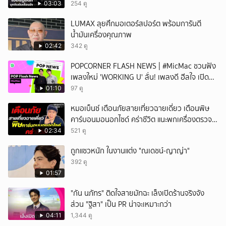
รมีโสธร” บุกจับผับเถื่อนอัพยา กลางเมืองแปดริ้ว
03:03
254 ดู
เปิดถึงเช้า ไร้ใบอนุญาต
LUMAX ลุยศึกมอเตอร์สปอร์ต พร้อมการันตี
น้ำมันเครื่องคุณภาพ
02:42
342 ดู
POPCORNER FLASH NEWS | #MicMac ชวนฟัง
เพลงใหม่ 'WORKING U' ลั่น! เพลงดี ฮีลใจ เปิด
ฟังได้ทุกสถานการณ์
01:10
97 ดู
หมอเบ็นซ์ เตือนภัยสายเที่ยวฉายเดี่ยว เตือนพิษ
คาร์บอนมอนอกไซด์ คร่าชีวิต แนะพกเครื่องตรวจ
วัดติดตัว
02:34
521 ดู
ถูกแซวหนัก ในงานแต่ง "ณเดชน์-ญาญ่า"
392 ดู
01:57
"กัน นภัทร" ติดใจสายมัทฉะ เล็งเปิดร้านจริงจัง
ส่วน "ฐิสา" เป็น PR น่าจะเหมาะกว่า
04:11
1,344 ดู