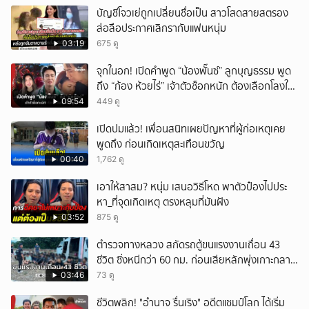
บัญชีโจวเย่ถูกเปลี่ยนชื่อเป็น สาวโสดสายสตรอง
ส่อลือประกาศเลิกรากับแฟนหนุ่ม
03:19
675 ดู
จุกในอก! เปิดคำพูด “น้องพั๊นซ์” ลูกบุญธรรม พูด
ถึง “ก้อง ห้วยไร่” เจ้าตัวช็อกหนัก ต้องเลือกโลงให้
ลูก!
09:54
449 ดู
เปิดปมแล้ว! เพื่อนสนิทเผยปัญหาที่ผู้ก่อเหตุเคย
พูดถึง ก่อนเกิดเหตุสะเทือนขวัญ
00:40
1,762 ดู
เอาให้สาสม? หนุ่ม เสนอวิธีโหด พาตัวป๋องไปประ
หา_ที่จุดเกิดเหตุ ตรงหลุมที่มันฝัง
03:52
875 ดู
ตำรวจทางหลวง สกัดรถตู้ขนแรงงานเถื่อน 43
ชีวิต ซิ่งหนีกว่า 60 กม. ก่อนเสียหลักพุ่งเกาะกลาง
ถนน
03:46
73 ดู
ชีวิตพลิก! "อำนาจ รื่นเริง" อดีตแชมป์โลก ได้เริ่ม