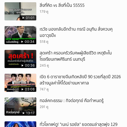
สิ่งที่คิด vs สิ่งที่เป็น 55555
179 ดู
01:01
เรวัช มองกลับอีกด้าน กรณี อนุทิน สั่งควบคุ
มอาวุธปืx
00:34
518 ดู
สุดเศร้า ครอบครัวรับศwผู้เสียชีวิต เหตุยิvใน
โรงเรียนเทพศิรินทร์ นนทบุรี
00:36
245 ดู
เปิด 6 ดาราชายจีนเกิดหลังปี 90 รวยที่สุดปี 2026
สร้างมูลค่าให้ได้อย่างมหาศาล
03:08
747 ดู
ทอล์คกะธรรม : กิจต่อทุกข์ คือกำหนดรู้
291 ดู
13:17
ทั่วโลกแห่ดู! "เนเน่ รอยัล" ยอดชมล่าสุดพุ่ง 129