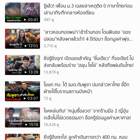
รู้แล้ว! เพื่อน ม.3 เฉลยสาเหตุติด 0 ภาษาไทยก่อน
เล่านาทีระทึกกลางห้องเรียน
00:41
487 ดู
“สาวหอบทองพม่า”เข้าร้านทอง โดนฟันธง “ของ
ปลอม”หลังเผาแล้วดำ! 4 ปีต่อมา ช็อกมูลค่าพุ่ง
มหาศาล!
12:02
2,710 ดู
ยิ่งรู้ยิ่งจุก! เปิดของสำคัญ “ชิ้นเดียว” ที่จอเจียร์ ไม่
ส่งกลับพร้อมร่าง “ฮลุน โซโล่” หลังถึงแผ่นดินไทย!
13:28
13,878 ดู
โฆษก ทบ. โต้ รมต.กัมพูชา ปมกล่าวหาไทย ชี้อีก
ฝ่ายใช้โบราณสถานบังหน้า
03:07
72 ดู
โชคหล่นทับ! “หนุ่มซื้อลวด” จากร้านมือ 2 ญี่ปุ่น
ตะลึงไม่ใช่ลวดธรรมดา ช็อครู้ซ่อนมูลค่ามหาศาล!
15:18
16,428 ดู
ยิ่งรู้ยิ่งตกใจ! ลูกค้าเดินทางกว่า 400 กม. หอบ