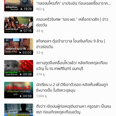
“กลองมโหระทึก” มาประเมิน ก่อนเฉลยซื้อมาราคา
เท่าไหร่?
19:29
852 ดู
ครอบครัวรับศพ “รอง ผอ.” เหยื่อกราดยิง | ข่าว
ช่องวัน
07:16
44 ดู
แก๊งคอลฯ ตุ๋นเจ้าอาวาส โอนเงินเกือบ 9 ล้าน |
ข่าวช่องวัน
03:00
33 ดู
สถานทูตจีนเคลื่อนไหวแล้ว! หลังเกิดเหตุสะเทือน
ขวัญ ใน รร.เทพศิรินทร์ นนทบุรี
00:28
374 ดู
นักเรียน ม.2 เล่าวิธีเอาตัวรอด หลังเห็นเพื่อนถูก
ยิxบาดเจ็บ ในจังหวะชุลมุน
00:59
1,564 ดู
ถึงว่า! เปิดปมผู้ก่อเหตุเดินตามหา ครูอรสา เป็นคน
แรก ก่อนเกิดเหตุสะเทือนขวัญ