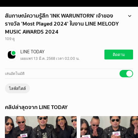
สัมภาษณ์ความรู้สึก 'INK WARUNTORN' เจ้าของ
รางวัล 'Most Played 2024' ในงาน LINE MELODY
MUSIC AWARDS 2024
109 ดู
#LINETODAYPOP ชวนเจ้าของรางวัล 'Most Played 2024'
LINE TODAY
#INKWARUNTORN มาพูดคุยแบบสนุก ๆ ในงาน
ติดตาม
เผยแพร่ 13 มี.ค. 2568 เวลา 02.00 น.
#LINEMELODYMUSICAWARDS
#LINETODAYPOP #มากกว่าทุกเทรนด์ป็อป #LINEMELODY
#LMMA2024
เล่นอัตโนมัติ
ไลฟ์สไตล์
คลิปล่าสุดจาก LINE TODAY