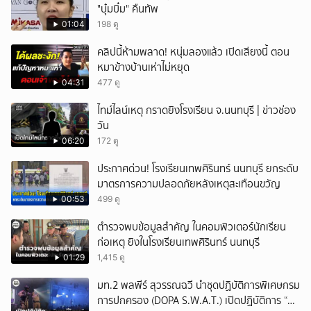
"บุ๋มบิ๋ม" คืนทัพ
01:04
198 ดู
คลิปนี้ห้ามพลาด! หนุ่มลองแล้ว เปิดเสียงนี้ ตอน
หมาข้างบ้านเห่าไม่หยุด
04:31
477 ดู
ไทม์ไลน์เหตุ กราดยิงโรงเรียน จ.นนทบุรี | ข่าวช่อง
วัน
06:20
172 ดู
ประกาศด่วน! โรงเรียนเทพศิรินทร์ นนทบุรี ยกระดับ
มาตรการความปลอดภัยหลังเหตุสะเทือนขวัญ
00:53
499 ดู
ตำรวจพบข้อมูลสำคัญ ในคอมพิวเตอร์นักเรียน
ก่อเหตุ ยิงในโรงเรียนเทพศิรินทร์ นนทบุรี
01:29
1,415 ดู
มท.2 พลพีร์ สุวรรณฉวี นำชุดปฏิบัติการพิเศษกรม
การปกครอง (DOPA S.W.A.T.) เปิดปฏิบัติการ “บา