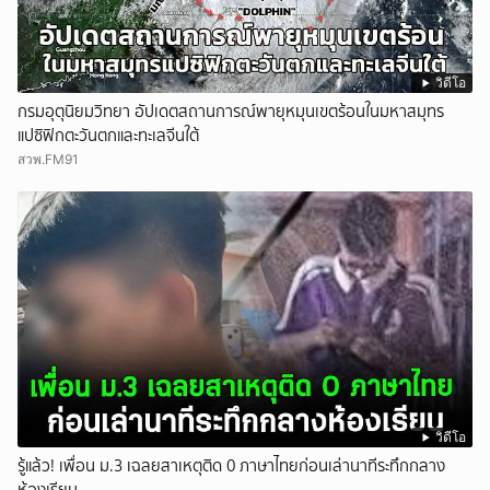
วิดีโอ
กรมอุตุนิยมวิทยา อัปเดตสถานการณ์พายุหมุนเขตร้อนในมหาสมุทร
แปซิฟิกตะวันตกและทะเลจีนใต้
สวพ.FM91
วิดีโอ
รู้แล้ว! เพื่อน ม.3 เฉลยสาเหตุติด 0 ภาษาไทยก่อนเล่านาทีระทึกกลาง