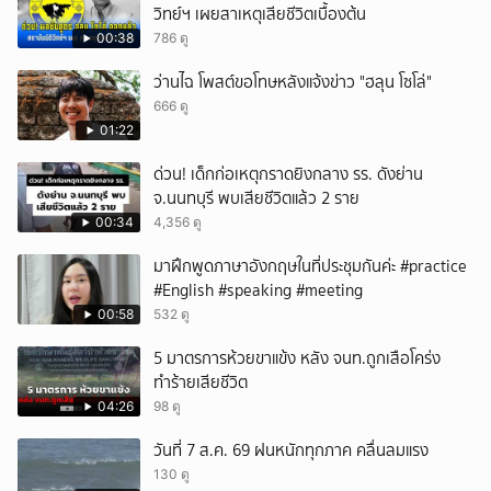
วิทย์ฯ เผยสาเหตุเสียชีวิตเบื้องต้น
00:38
786 ดู
ว่านไฉ โพสต์ขอโทษหลังแจ้งข่าว "ฮลุน โซโล่"
666 ดู
01:22
ด่วน! เด็กก่อเหตุกราดยิงกลาง รร. ดังย่าน
จ.นนทบุรี พบเสียชีวิตแล้ว 2 ราย
00:34
4,356 ดู
มาฝึกพูดภาษาอังกฤษในที่ประชุมกันค่ะ #practice
#English #speaking #meeting
00:58
532 ดู
5 มาตรการห้วยขาแข้ง หลัง จนท.ถูกเสือโคร่ง
ทำร้ายเสียชีวิต
04:26
98 ดู
วันที่ 7 ส.ค. 69 ฝนหนักทุกภาค คลื่นลมแรง
130 ดู