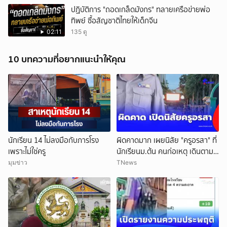
ปฏิบัติการ "ถอดเกล็ดมังกร" ทลายเครือข่ายพ่อ
ทิพย์ ซื้อสัญชาติไทยให้เด็กจีน
02:11
135 ดู
10 บทความที่อยากแนะนำให้คุณ
นักเรียน 14 ไม่ลงมือกับภารโรง
ผิดคาดมาก เผยนิสัย "ครูอรสา" ที่
เพราะไม่ใช่ครู
นักเรียนม.ต้น คนก่อเหตุ เดินตาม
หา
มุมข่าว
TNews