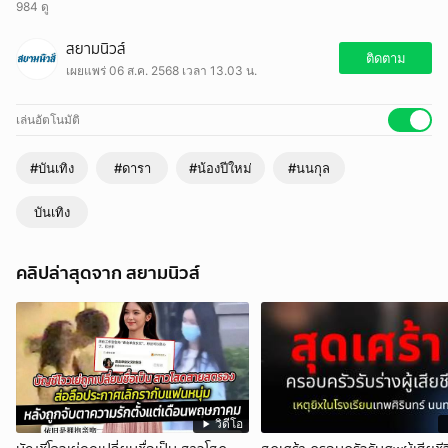
984 ดู
น่ารักมาก น้องปีใหม่ กอด นนกุล คลายหนาว
สยามนิวส์
ติดตาม
เผยแพร่ 06 ส.ค. 2568 เวลา 13.03 น.
เล่นอัตโนมัติ
#บันเทิง
#ดารา
#น้องปีใหม่
#นนกุล
บันเทิง
คลิปล่าสุดจาก สยามนิวส์
วิดีโอ