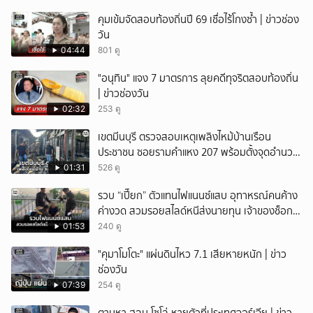
คุมเข้มจัดสอบท้องถิ่นปี 69 เชื่อไร้โกงซ้ำ | ข่าวช่อง
วัน
04:44
801 ดู
"อนุทิน" แจง 7 มาตรการ ลุยคดีทุจริตสอบท้องถิ่น
| ข่าวช่องวัน
02:32
253 ดู
เขตมีนบุรี ตรวจสอบเหตุเพลิงไหม้บ้านเรือน
ประชาชน ซอยรามคำแหง 207 พร้อมตั้งจุดอำนวย
การช่วยเหลือ
01:31
526 ดู
รวบ “เปี๊ยก” ตัวแทนไฟแนนซ์แสบ อุทาหรณ์คนค้าง
ค่างวด สวมรอยสไลด์หนีส่งนายทุน เจ้าของช็อก
หนี้ยังอยู่ - รถปลิว เสียหายกว่า 600,000 บาท
01:53
240 ดู
"คุมาโมโตะ" แผ่นดินไหว 7.1 เสียหายหนัก | ข่าว
ช่องวัน
07:39
254 ดู