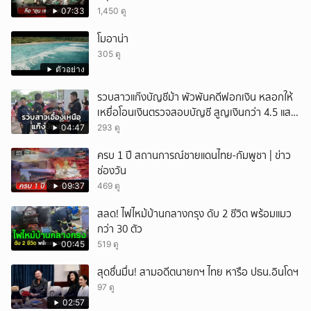
07:33
1,450 ดู
โมอาน่า
305 ดู
ตัวอย่าง
รวบสาวแก๊งบัญชีม้า พัวพันคดีฟอกเงิน หลอกให้
เหยื่อโอนเงินตรวจสอบบัญชี สูญเงินกว่า 4.5 แสน
บาท
04:47
293 ดู
ครบ 1 ปี สถานการณ์ชายแดนไทย-กัมพูชา | ข่าว
ช่องวัน
09:37
469 ดู
สลด! ไฟไหม้บ้านกลางกรุง ดับ 2 ชีวิต พร้อมแมว
กว่า 30 ตัว
00:45
519 ดู
สุดชื่นมื่น! สามอดีตนายกฯ ไทย หารือ ปธน.อินโดฯ
97 ดู
02:57