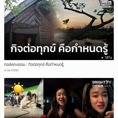
วิดีโอ
ทอล์คกะธรรม : กิจต่อทุกข์ คือกำหนดรู้
สวพ.FM91