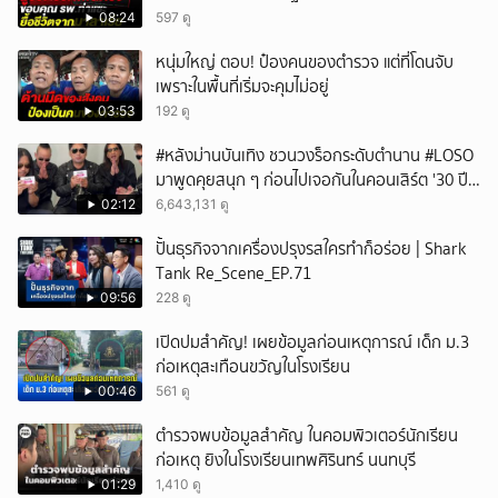
08:24
597 ดู
หนุ่มใหญ่ ตอบ! ป๋องคนของตำรวจ แต่ที่โดนจับ
เพราะในพื้นที่เริ่มจะคุมไม่อยู่
03:53
192 ดู
#หลังม่านบันเทิง ชวนวงร็อกระดับตำนาน #LOSO
มาพูดคุยสนุก ๆ ก่อนไปเจอกันในคอนเสิร์ต '30 ปี
LOSO นานเท่าไรก็รอ'
02:12
6,643,131 ดู
ปั้นธุรกิจจากเครื่องปรุงรสใครทำก็อร่อย | Shark
Tank Re_Scene_EP.71
09:56
228 ดู
เปิดปมสำคัญ! เผยข้อมูลก่อนเหตุการณ์ เด็ก ม.3
ก่อเหตุสะเทือนขวัญในโรงเรียน
00:46
561 ดู
ตำรวจพบข้อมูลสำคัญ ในคอมพิวเตอร์นักเรียน
ก่อเหตุ ยิงในโรงเรียนเทพศิรินทร์ นนทบุรี
01:29
1,410 ดู