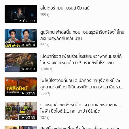
สไปเดอร์-แมน แบรนด์ นิว เดย์
166 ดู
ตัวอย่าง
ตูนวีแกน ฟาดสนั่น ทอม แอนดรูวส์ เรียกร้องให้ไทย
ส่งเขมรพลัดถิ่นกลับบ้าน
05:14
559 ดู
เปิดนาทีชีวิต เพื่อนร่วมโรงเรียนผวาพากันมอบใต้
โต๊ะ หลังเกิดเหตุ เด็ก ม.3 กราดยิvในโรงเรียน
เทพศิรินทร์นนท์ แบบไม่เลือกหน้า เสียงปืนดังสนั่น
02:13
1,386 ดู
หวั่นไหว
ไฟไหม้โรงงานที่นอน อ.บ่อทอง ชลบุรี ลุกไหม้และ
ลุกลามต่อเนื่อง มีเสียงระเบิด อาคารทรุด เสียหาย
หนัก
03:59
358 ดู
รวบหนุ่มขี่จยย.ซิ่งหนีตำรวจ ก่อนเสียหลักชนเสา
ไฟฟ้า ยึดไอซ์ 1.1 กก. ยาบ้า 61 เม็ด
03:59
127 ดู