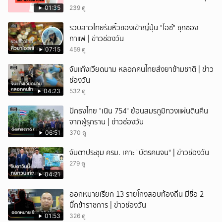
01:35
239 ดู
รวบสาวไทยรับหิ้วของเข้าญี่ปุ่น "ไอซ์" ซุกซอง
กาแฟ | ข่าวช่องวัน
07:15
459 ดู
จับแก๊งเวียดนาม หลอกคนไทยส่งยาข้ามชาติ | ข่าว
ช่องวัน
04:23
532 ดู
ปักธงไทย "เนิน 754" ย้อนสมรภูมิทวงแผ่นดินคืน
จากผู้รุกราน | ข่าวช่องวัน
06:51
370 ดู
จับตาประชุม ครม. เคาะ "บัตรคนจน" | ข่าวช่องวัน
279 ดู
04:21
ออกหมายเรียก 13 รายโกงสอบท้องถิ่น มีชื่อ 2
บิ๊กข้าราชการ | ข่าวช่องวัน
01:53
326 ดู