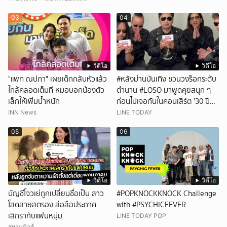
03
04
วิดีโอ
วิดีโอ
"แพท ณปภา" เผยเด็กกลับหัวแล้ว
#หลังม่านบันเทิง ชวนวงร็อกระดับ
ใกล้คลอดเต็มที หมอบอกน้องตัว
ตำนาน #LOSO มาพูดคุยสนุก ๆ
เล็กให้เพิ่มน้ำหนัก
ก่อนไปเจอกันในคอนเสิร์ต '30 ปี
LOSO นานเท่าไรก็รอ'
INN News
LINE TODAY
05
06
วิดีโอ
วิดีโอ
บัญชีโจวเย่ถูกเปลี่ยนชื่อเป็น สาว
#POPKNOCKKNOCK Challenge
โสดสายสตรอง ส่อลือประกาศ
with #PSYCHICFEVER
เลิกรากับแฟนหนุ่ม
LINE TODAY POP
สยามนิวส์