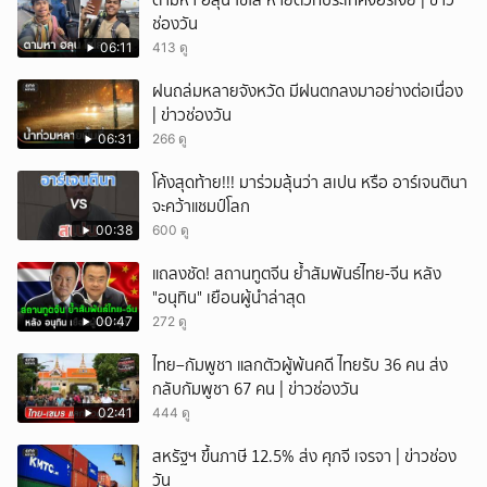
ตามหา ฮลุน โซโล่ หายตัวที่ประเทศจอร์เจีย | ข่าว
ช่องวัน
06:11
413 ดู
ฝนถล่มหลายจังหวัด มีฝนตกลงมาอย่างต่อเนื่อง
| ข่าวช่องวัน
06:31
266 ดู
โค้งสุดท้าย!!! มาร่วมลุ้นว่า สเปน หรือ อาร์เจนตินา
จะคว้าแชมป์โลก
00:38
600 ดู
แถลงชัด! สถานทูตจีน ย้ำสัมพันธ์ไทย-จีน หลัง
"อนุทิน" เยือนผู้นำล่าสุด
00:47
272 ดู
ไทย–กัมพูชา แลกตัวผู้พ้นคดี ไทยรับ 36 คน ส่ง
กลับกัมพูชา 67 คน | ข่าวช่องวัน
02:41
444 ดู
สหรัฐฯ ขึ้นภาษี 12.5% ส่ง ศุภจี เจรจา | ข่าวช่อง
วัน