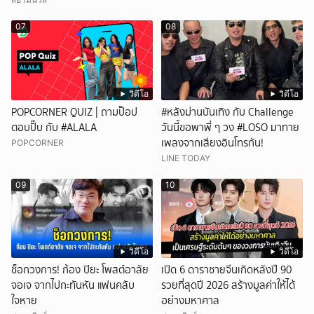
07
08
วิดีโอ
วิดีโอ
POPCORNER QUIZ | ถามป็อป
#หลังม่านบันเทิง กับ Challenge
ตอบปั๊บ กับ #ALALA
วันนี้ขอพาพี่ ๆ วง #LOSO มาทาย
เพลงจากเสียงอินโทรกัน!
POPCORNER
LINE TODAY
09
10
วิดีโอ
วิดีโอ
ช็อกวงการ! ก้อง ปิยะ โพสต์อาลัย
เปิด 6 ดาราชายจีนเกิดหลังปี 90
จอเจ จากไปกะทันหัน แฟนคลับ
รวยที่สุดปี 2026 สร้างมูลค่าให้ได้
ใจหาย
อย่างมหาศาล