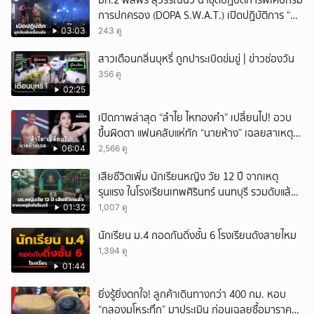
มท.2 พลพีร์ สุวรรณฉวี นำชุดปฏิบัติการพิเศษกรม
การปกครอง (DOPA S.W.A.T.) เปิดปฏิบัติการ “บา
รมีโสธร” บุกจับผับเถื่อนอัพยา กลางเมืองแปดริ้ว
03:03
243 ดู
เปิดถึงเช้า ไร้ใบอนุญาต
สาวเตือนกลิ่นบุหรี่ ถูกปาระเบิดข่มขู่ | ข่าวช่องวัน
356 ดู
02:25
เปิดภาพล่าสุด “ลำไย ไหทองคำ” เปลี่ยนไป! อวบ
ขึ้นผิดตา แฟนคลับแห่ทัก “นายห้าง” เฉลยสาเหตุ
ชัด!
06:04
2,566 ดู
เสียชีวิตเพิ่ม นักเรียนหญิง วัย 12 ปี จากเหตุ
รุนแรง ในโรงเรียนเทพศิรินทร์ นนทบุรี รวมดับแล้ว
9 ราย
01:32
1,007 ดู
นักเรียน ม.4 กอดกันดิ่งชั้น 6 โรงเรียนดังสายไหม
1,394 ดู
01:44
ยิ่งรู้ยิ่งตกใจ! ลูกค้าเดินทางกว่า 400 กม. หอบ
“กลองมโหระทึก” มาประเมิน ก่อนเฉลยซื้อมาราคา