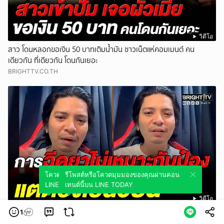
วิดีโอ
สาว โดนหลอกขอเงิน 50 บาทเติมน้ำมัน ชาวเน็ตแห่คอมเมนต์ คน
เดียวกัน ที่เดียวกัน โดนกันเยอะ
BRIGHTTV.CO.TH
โควตมุมมองของคุณผ่านคอนเทนต์นี้บน
รีโพสต์หรือโควตมุมมองของคุณผ่านคอน
LINE TODAY
เทนต์นี้บน LINE TODAY
วิดีโอ
เอาให้สาสม? หนุ่ม เสนอวิธีโหด พาตัวป๋องไปประหา_ที่จุดเกิดเหตุ ตรง
1
หลุมที่มันฝัง