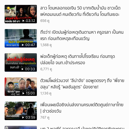
สาว โดนหลอกขอเงิน 50 บาทเติมน้ำมัน ชาวเน็ต
แห่คอมเมนต์ คนเดียวกัน ที่เดียวกัน โดนกันเยอะ
03:12
656 ดู
ถึงว่า! เปิดปมผู้ก่อเหตุเดินตามหา ครูอรสา เป็นคน
แรก ก่อนเกิดเหตุสะเทือนขวัญ
00:47
1,568 ดู
พ่อเด็กผู้ก่อเหตุ เดินทางไปโรงเรียน ก่อนทรุด
ปล่อยโฮ จนท.เข้าประครอง
00:33
6,771 ดู
ตัวแม่โผล่ร่วมวง! “ลีน่าจัง” ขอพูดตรงๆ ถึง “พี่ชาย
ฮลุน” หลังรู้ “ผลชันสูตร” น้องชาย!
15:00
1,136 ดู
เพื่อนเผยมือยิงบ่นส่งงานครบแต่ติดศูนย์ภาษาไทย
| ข่าวช่องวัน
03:59
767 ดู