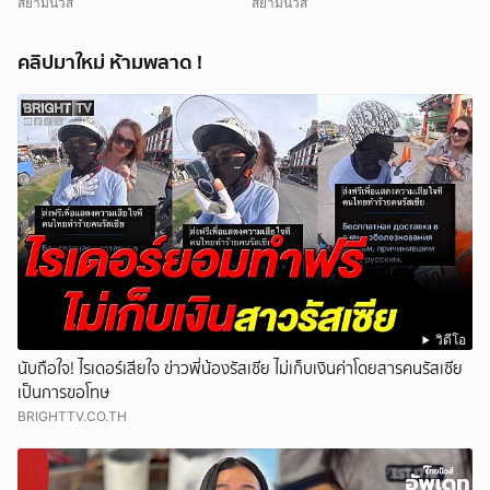
สยามนิวส์
สยามนิวส์
คลิปมาใหม่ ห้ามพลาด !
วิดีโอ
นับถือใจ! ไรเดอร์เสียใจ ข่าวพี่น้องรัสเซีย ไม่เก็บเงินค่าโดยสารคนรัสเซีย
เป็นการขอโทษ
BRIGHTTV.CO.TH