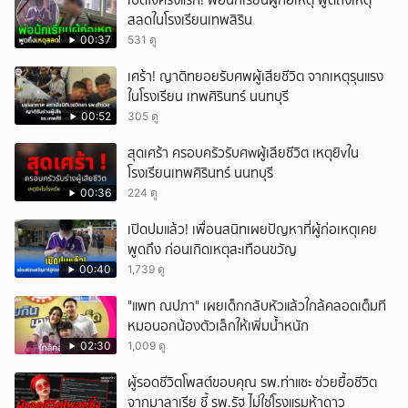
เปิดใจครั้งแรก! พ่อนักเรียนผู้ก่อเหตุ พูดถึงเหตุ
สลดในโรงเรียนเทพสิริน
00:37
531 ดู
เศร้า! ญาติทยอยรับศพผู้เสียชีวิต จากเหตุรุนแรง
ในโรงเรียน เทพศิรินทร์ นนทบุรี
00:52
305 ดู
สุดเศร้า ครอบครัวรับศwผู้เสียชีวิต เหตุยิvใน
โรงเรียนเทพศิรินทร์ นนทบุรี
00:36
224 ดู
เปิดปมแล้ว! เพื่อนสนิทเผยปัญหาที่ผู้ก่อเหตุเคย
พูดถึง ก่อนเกิดเหตุสะเทือนขวัญ
00:40
1,739 ดู
"แพท ณปภา" เผยเด็กกลับหัวแล้วใกล้คลอดเต็มที
หมอบอกน้องตัวเล็กให้เพิ่มน้ำหนัก
02:30
1,009 ดู
ผู้รอดชีวิตโพสต์ขอบคุณ รพ.ท่าแซะ ช่วยยื้อชีวิต
จากมาลาเรีย ชี้ รพ.รัฐ ไม่ใช่โรงแรมห้าดาว