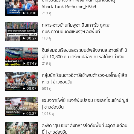
บทเรียนธุรกิจราคาแพง!! คนทำธุรกิจต้องรู้ |
Shark Tank Re-Scene_EP.69
10:00
713 ดู
ทหาร-ชาวบ้านกัมพูชา ยืนเกาะรั้ว ดูคณะ
กมธ.ความมั่นคงแห่งรัฐฯ ลงพื้นที่
00:27
118 ดู
จีนส่งมอบเรือขนส่งรถยนต์พลังงานสะอาดลำที่ 3
จุได้ 10,800 คัน เตรียมปล่อยเกาหลีใต้เช่าทำเงิน
01:49
219 ดู
กลุ่มนักเรียนชาวอิตาลีเข้าพบตำรวจ-ขอโทษผู้เสีย
หาย | ข่าวช่องวัน
08:07
501 ดู
แฉมิจฉาชีพใช้ แบงก์พันปลอม ขอแลกโอนเข้าบัญชี
| ข่าวช่องวัน
03:37
1,013 ดู
สะพัด "ฮุน เซน" สั่งทหารยึดคืนพื้นที่ 4จุดสิ้นเดือน
นี้ | ข่าวช่องวัน