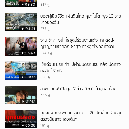
03:30
317 ดู
ยอดผู้เสียชีวิต แผ่นดินไหว คุมาโมโตะ พุ่ง 13 ราย |
ข่าวช่องวัน
04:41
275 ดู
งานเข้า? "เจนี่" ใส่ชุดนี้ร่วมงานแต่ง "ณเดชน์-
ญาญ่า" แหวกลึก-ผ่าสูง ทำหลุดโฟกัสทั้งงาน!
05:43
1,749 ดู
เช็กด่วน! มีรถเก่า ไม่ผ่านบัตรคนจน คลังเปิดทาง
ยังลุ้นได้สิทธิ
00:37
520 ดู
สวยสมมง! เปิดชุด “ลิซ่า ลลิษา” เข้าดูบอลโลก
736 ดู
01:47
บุกจับผับดัง พบวัยรุ่นต่ำกว่า 20 ปีเกลื่อนร้าน สุ่ม
ตรวจปัสสาวะเจอเต็มๆ
00:39
151 ดู