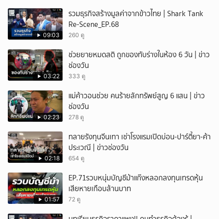
ยกเลิก
รวมธุรกิจสร้างมูลค่าจากข้าวไทย | Shark Tank
Re-Scene_EP.68
09:03
260 ดู
ช่วยยายหมดสติ ถูกของทับร่างในห้อง 6 วัน | ข่าว
ช่องวัน
03:22
333 ดู
แม่ค้าวอนช่วย คนร้ายลักทรัพย์สูญ 6 แสน | ข่าว
ช่องวัน
02:23
278 ดู
ทลายรังทุนจีนเทา เช่าโรงแรมเปิดบ่อน-ปาร์ตี้ยา-ค้า
ประเวณี | ข่าวช่องวัน
02:18
654 ดู
EP.71รวบหนุ่มบัญชีม้าแก๊งหลอกลงทุนเทรดหุ้น
เสียหายเกือบล้านบาท
01:57
72 ดู