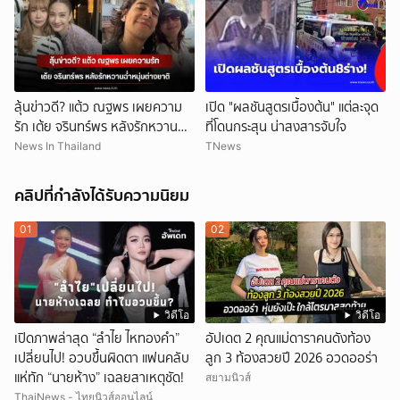
ลุ้นข่าวดี? แต้ว ณฐพร เผยความ
เปิด "ผลชันสูตรเบื้องต้น" แต่ละจุด
รัก เต้ย จรินทร์พร หลังรักหวานฉ่ำ
ที่โดนกระสุน น่าสงสารจับใจ
หนุ่มต่างชาติ
News In Thailand
TNews
คลิปที่กำลังได้รับความนิยม
01
02
วิดีโอ
วิดีโอ
เปิดภาพล่าสุด “ลำไย ไหทองคำ”
อัปเดต 2 คุณแม่ดาราคนดังท้อง
เปลี่ยนไป! อวบขึ้นผิดตา แฟนคลับ
ลูก 3 ท้องสวยปี 2026 อวดออร่า
แห่ทัก “นายห้าง” เฉลยสาเหตุชัด!
สยามนิวส์
ThaiNews - ไทยนิวส์ออนไลน์