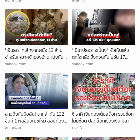
แม่ ‘ถูกกลั่นแกล้ง’
สยามนิวส์
เดลินิวส์
"เงินสด" ทะลักจากผนัง 13 ล้าน
"เมียแปลงร่างเป็นงู" ผัวเห็นแล้ว
ช่างรับเหมา-เจ้าของบ้าน แย่งกัน
ตกใจกลัว วิ่งกวดกันไปชั้น 17
วุ่น สุดท้ายศาลตัดสินให้ใคร?!
ตร.เผยบทสรุปคดีสุดแปลก!
sanook.com
sanook.com
สาวถึงกับมือสั่น! จากลำดับ 132
6 ราศี เงินทองเต็มสต็อก รวยช็อก
ขึ้นที่ 1 ผลขึ้นบัญชีใหม่ สอบท้อง
ไม่มีช็อต ปลดล็อกเรื่องเงิน มีลาภ
ถิ่น
ลอยจ่อคิว
สยามนิวส์
ดวง D