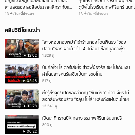
บัญชีโจวเย่ถูกเปลี่ยนชื่อเป็น สาวโสด
สุดเศร้า ครอบครัวรับศwผู้เสียชีว
สายสตรอง ส่อลือประกาศเลิกรากับแฟน
ตุยิvในโรงเรียนเทพศิรินทร์ นนทบุ
หนุ่ม
13 ชั่วโมงที่ผ่านมา
13 ชั่วโมงที่ผ่านมา
คลิปวิดีโอแนะนำ
“สาวหอบทองพม่า”เข้าร้านทอง โดนฟันธง “ของ
ปลอม”หลังเผาแล้วดำ! 4 ปีต่อมา ช็อกมูลค่าพุ่ง
มหาศาล!
12:02
1,829 ดู
นับถือใจ! ไรเดอร์เสียใจ ข่าวพี่น้องรัสเซีย ไม่เก็บเงิน
ค่าโดยสารคนรัสเซียเป็นการขอโทษ
02:48
517 ดู
ยิ่งรู้ยิ่งจุก! เปิดของสำคัญ “ชิ้นเดียว” ที่จอเจียร์ ไม่
ส่งกลับพร้อมร่าง “ฮลุน โซโล่” หลังถึงแผ่นดินไทย!
13:28
13,541 ดู
เปิดนาทีกราดยิX กลาง รร.เทพศิรินทร์นนทบุรี
803 ดู
00:22