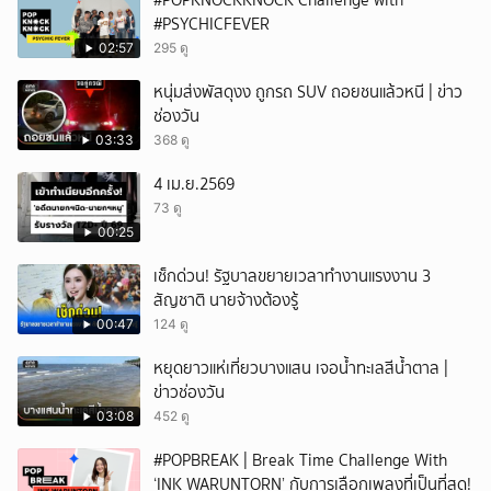
#POPKNOCKKNOCK Challenge with
#PSYCHICFEVER
02:57
295 ดู
หนุ่มส่งพัสดุงง ถูกรถ SUV ถอยชนแล้วหนี | ข่าว
ช่องวัน
03:33
368 ดู
4 เม.ย.2569
73 ดู
00:25
เช็กด่วน! รัฐบาลขยายเวลาทำงานแรงงาน 3
สัญชาติ นายจ้างต้องรู้
00:47
124 ดู
หยุดยาวแห่เที่ยวบางแสน เจอน้ำทะเลสีน้ำตาล |
ข่าวช่องวัน
03:08
452 ดู
#POPBREAK | Break Time Challenge With
‘INK WARUNTORN’ กับการเลือกเพลงที่เป็นที่สุด!