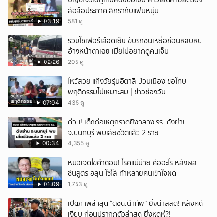
บัญชีโจวเย่ถูกเปลี่ยนชื่อเป็น สาวโสดสายสตรอง
ส่อลือประกาศเลิกรากับแฟนหนุ่ม
03:19
581 ดู
รวบโชเฟอร์เลือดเย็น ขับรถชนเหยื่อก่อนหลบหนี
อ้างหน้าตาเฉย เมียไม่อยากดูคนเจ็บ
02:26
205 ดู
ไหว้สวย แก๊งวัยรุ่นอิตาลี ป่วนเมือง ขอโทษ
พฤติกรรมไม่เหมาะสม | ข่าวช่องวัน
07:04
435 ดู
ด่วน! เด็กก่อเหตุกราดยิงกลาง รร. ดังย่าน
จ.นนทบุรี พบเสียชีวิตแล้ว 2 ราย
00:34
4,355 ดู
หมอเจดไขคำตอบ! โรคแม่ม่าย คืออะไร หลังผล
ชันสูตร ฮลุน โซโล่ ทำหลายคนเข้าใจผิด
01:09
1,753 ดู
เปิดภาพล่าสุด “ตชด.นำทัพ” ยิ่งน่าสลด! หลังคดี
เงียบ ก่อนปรากฎตัวล่าสุด ยิ่งหดหู่?!