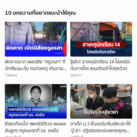
10 บทความที่อยากแนะนำให้คุณ
ผิดคาดมาก เผยนิสัย "ครูอรสา" ที่
รู้แล้ว! สาเหตุนักเรียน 14 ไม่ลงมือ
นักเรียนม.ต้น คนก่อเหตุ เดินตาม
กับภารโรง แถมเดินเข้าไปคุยด้วย
หา
TNews
มุมข่าว
ยิ่งสะเทือนใจ! แพทย์นิติเวช เผยผล
อาเด็ก ม.3 ยื่นขอรับเงินเยียวยาให้
ชันสูตร ครูคนเเรกที่ นร. ลงมือ
‘ปู่-ย่า’ ปฏิเสธตอบปมแชตหลุดคุย