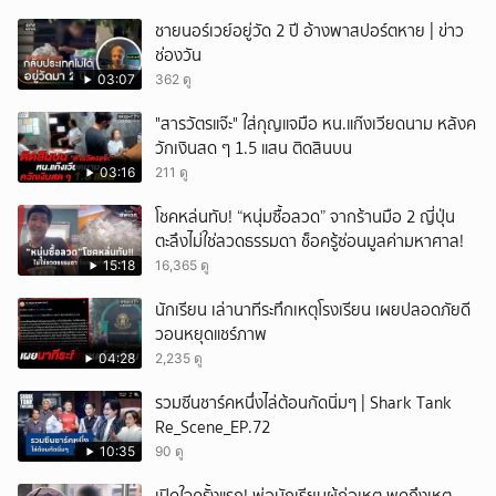
ชายนอร์เวย์อยู่วัด 2 ปี อ้างพาสปอร์ตหาย | ข่าว
ช่องวัน
03:07
362 ดู
"สารวัตรแจ๊ะ" ใส่กุญแจมือ หน.แก๊งเวียดนาม หลังค
วักเงินสด ๆ 1.5 แสน ติดสินบน
03:16
211 ดู
โชคหล่นทับ! “หนุ่มซื้อลวด” จากร้านมือ 2 ญี่ปุ่น
ตะลึงไม่ใช่ลวดธรรมดา ช็อครู้ซ่อนมูลค่ามหาศาล!
15:18
16,365 ดู
นักเรียน เล่านาทีระทึกเหตุโรงเรียน เผยปลอดภัยดี
วอนหยุดแชร์ภาพ
04:28
2,235 ดู
รวมซีนชาร์คหนึ่งไล่ต้อนกัดนิ่มๆ | Shark Tank
Re_Scene_EP.72
10:35
90 ดู