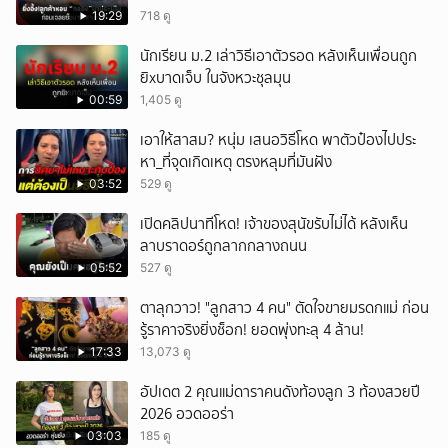
เท่าไหร่?
19:29
718 ดู
นักเรียน ม.2 เล่าวิธีเอาตัวรอด หลังเห็นเพื่อนถูก
ยิxบาดเจ็บ ในจังหวะชุลมุน
00:59
1,405 ดู
เอาให้สาสม? หนุ่ม เสนอวิธีโหด พาตัวป๋องไปประ
หา_ที่จุดเกิดเหตุ ตรงหลุมที่มันฝัง
03:52
529 ดู
เปิดคลิปนาทีโหด! เจ้าของสุนัขรับไม่ได้ หลังเห็น
ลาบราดอร์ถูกลากกลางถนน
05:52
527 ดู
ตาลุกวาว! "ลูกสาว 4 คน" ตัดใจขายมรดกแม่ ก่อน
รู้ราคาจริงยิ่งช็อก! ยอดพุ่งทะลุ 4 ล้าน!
17:33
13,073 ดู
อัปเดต 2 คุณแม่ดาราคนดังท้องลูก 3 ท้องสวยปี
2026 อวดออร่า
03:03
185 ดู