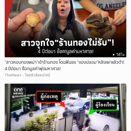
วิดีโอ
“สาวหอบทองพม่า”เข้าร้านทอง โดนฟันธง “ของปลอม”หลังเผาแล้วดำ!
4 ปีต่อมา ช็อกมูลค่าพุ่งมหาศาล!
ThaiNews - ไทยนิวส์ออนไลน์