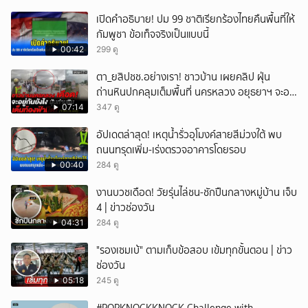
เปิดคำอธิบาย! ปม 99 ชาติเรียกร้องไทยคืนพื้นที่ให้
กัมพูชา ข้อเท็จจริงเป็นแบบนี้
00:42
299 ดู
ตา_ยสิปชช.อย่างเรา! ชาวบ้าน เผยคลิป ฝุ่น
ถ่านหินปกคลุมเต็มพื้นที่ นครหลวง อยุธยาฯ จะอยู่
กันยังไง
07:14
347 ดู
อัปเดตล่าสุด! เหตุน้ำรั่วอุโมงค์สายสีม่วงใต้ พบ
ถนนทรุดเพิ่ม-เร่งตรวจอาคารโดยรอบ
00:40
284 ดู
งานบวชเดือด! วัยรุ่นไล่ชน-ชักปืนกลางหมู่บ้าน เจ็บ
4 | ข่าวช่องวัน
04:31
284 ดู
"รองเซมเบ้" ตามเก็บข้อสอบ เข้มทุกขั้นตอน | ข่าว
ช่องวัน
05:18
245 ดู