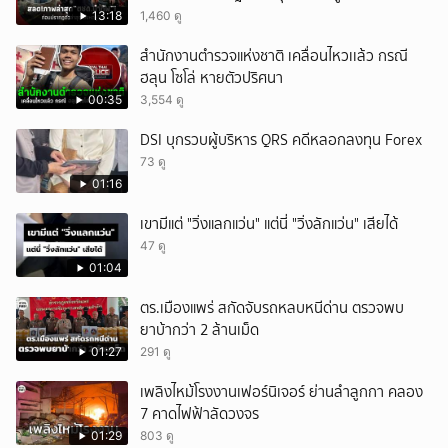
13:18
1,460 ดู
สำนักงานตำรวจแห่งชาติ เคลื่อนไหวเเล้ว กรณี
ฮลุน โซโล่ หายตัวปริศนา
00:35
3,554 ดู
DSI บุกรวบผู้บริหาร QRS คดีหลอกลงทุน Forex
73 ดู
01:16
เขามีแต่ "วิ่งแลกแว่น" แต่นี่ "วิ่งลักแว่น" เสียได้
47 ดู
01:04
ตร.เมืองแพร่ สกัดจับรถหลบหนีด่าน ตรวจพบ
ยาบ้ากว่า 2 ล้านเม็ด
01:27
291 ดู
เพลิงไหม้โรงงานเฟอร์นิเจอร์ ย่านลำลูกกา คลอง
7 คาดไฟฟ้าลัดวงจร
01:29
803 ดู