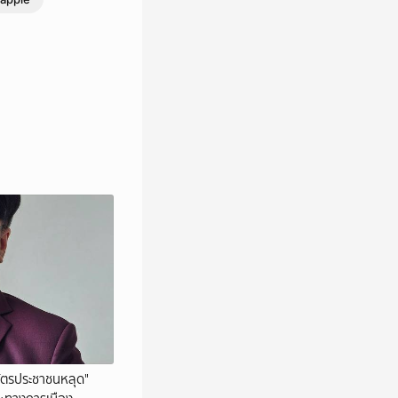
ลบัตรประชาชนหลุด"