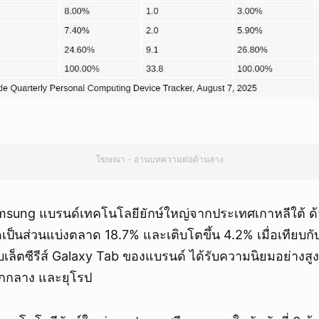
โฆษณา - อ่านบทความต่อด้านล่าง
sung แบรนด์เทคโนโลยียักษ์ใหญ่จากประเทศเกาหลีใต้ ด้
คิดเป็นส่วนแบ่งตลาด 18.7% และเติบโตขึ้น 4.2% เมื่อเทียบกับ
บเล็ตซีรีส์ Galaxy Tab ของแบรนด์ ได้รับความนิยมอย่างส
อกกลาง และยุโรป