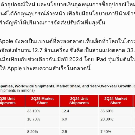
ิดตัวอุปกรณ์ใหม่ และนโยบายเงินอุดหนุนการซื้ออุปกรณ์ให
์ได้กักตุนอุปกรณ์ล่วงหน้า เพื่อรับมือนโยบายภาษีนำเข้
นสำคัญทำให้ปริมาณการจัดส่งปรับตัวเพิ่มสูงขึ้น
pple ยังคงเป็นแบรนด์ที่ครองตลาดแท็บเล็ตทั่วโลกในไตรม
ดจัดส่งจำนวน 12.7 ล้านเครื่อง ซึ่งคิดเป็นส่วนแบ่งตลาด 3
เมื่อเทียบกับช่วงเดียวกันเมื่อปี 2024 โดย iPad รุ่นเริ่มต้น
ทำให้ Apple ประสบความสำเร็จในตลาดนี้