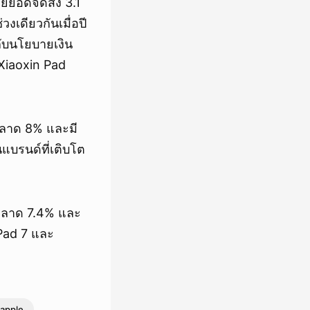
ยยอดจัดส่ง 3.1
วงเดียวกันเมื่อปี
กับนโยบายเงิน
 Xiaoxin Pad
งตลาด 8% และมี
นแบรนด์ที่เติบโต
บ่งตลาด 7.4% และ
 Pad 7 และ
apple