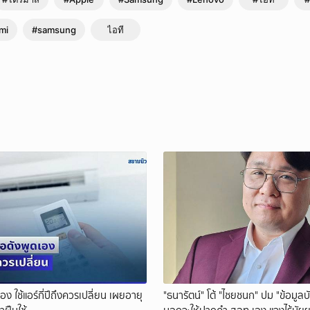
ยกเลิก
mi
#samsung
ไอที
ดเอง ใช้แอร์กี่ปีถึงควรเปลี่ยน เผยอายุ
"ธนารัตน์" โต้ "ไชยชนก" ปม "ข้อมู