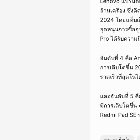
Lenovo แบรนด์เ
ล้านเครื่อง ซึ่ง
2024 โดยแท็บเล
อุดหนุนการซื้ออ
Pro ได้รับความน
อันดับที่ 4 คือ 
การเติบโตขึ้น 20
รวดเร็วที่สุดในไ
และอันดับที่ 5 ค
มีการเติบโตขึ้น 
Redmi Pad SE ข
#ตลาดแท็บเล็ต