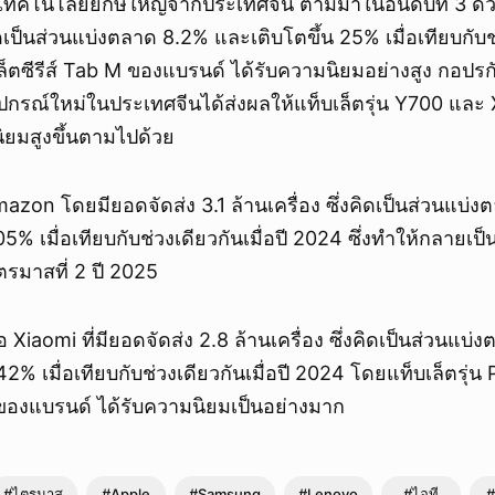
ทคโนโลยียักษ์ใหญ่จากประเทศจีน ตามมาในอันดับที่ 3 ด้ว
คิดเป็นส่วนแบ่งตลาด 8.2% และเติบโตขึ้น 25% เมื่อเทียบกับช่
็ตซีรีส์ Tab M ของแบรนด์ ได้รับความนิยมอย่างสูง กอปร
ุปกรณ์ใหม่ในประเทศจีนได้ส่งผลให้แท็บเล็ตรุ่น Y700 และ
ิยมสูงขึ้นตามไปด้วย
Amazon โดยมียอดจัดส่ง 3.1 ล้านเครื่อง ซึ่งคิดเป็นส่วนแบ่
5% เมื่อเทียบกับช่วงเดียวกันเมื่อปี 2024 ซึ่งทำให้กลายเป็
ตรมาสที่ 2 ปี 2025
ือ Xiaomi ที่มียอดจัดส่ง 2.8 ล้านเครื่อง ซึ่งคิดเป็นส่วนแ
42% เมื่อเทียบกับช่วงเดียวกันเมื่อปี 2024 โดยแท็บเล็ตรุ่น
องแบรนด์ ได้รับความนิยมเป็นอย่างมาก
#ไตรมาส
#Apple
#Samsung
#Lenovo
#ไอที
#