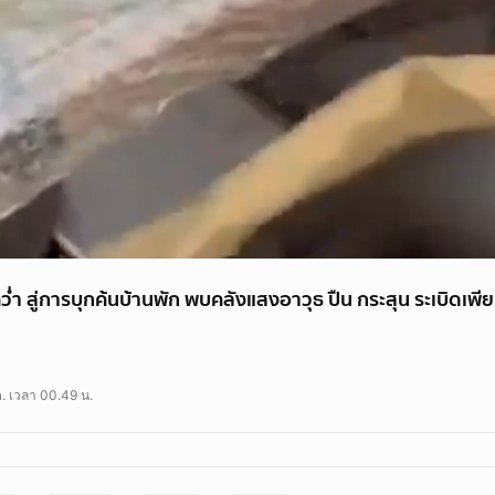
ว่ำ สู่การบุกค้นบ้านพัก พบคลังแสงอาวุธ ปืน กระสุน ระเบิดเพี
สู่การบุกค้นบ้านพัก พบคลังแสงอาวุธ ผงะ ซีโฟร์ผูกเสื้อเกราะเตรียมพลีชีพ ตำรวจ
ค. เวลา 00.49 น.
/newsarticle/71550