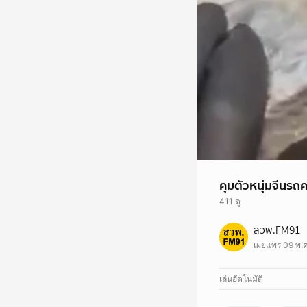
คุมตัวหนุ่มจีนรถค
411 ดู
คุมตัวหนุ่มจีนรถคว่ำ 
สวพ.FM91
รุดปลดชนวน จ.ชลบุรี
เผยแพร่ 09 พ.
https://fm91bkk.com
เล่นอัตโนมัติ