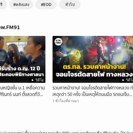
รี
#คลังแสง
#EOD
ทั่วไป
สวพ.FM91
วิดีโอ
วิดีโ
ียนหญิงชั้น ม.1 เหยื่อความ
รวบคาหน้างาน! จอมโจรตัดสายไฟทางหลวง ก
รินทร์ นนท์ ตั้งสวดที่วัด
เหตุกว่า 50 ครั้ง เป็นเหตุให้ถนนมือ รถชนเจ็บ
ตาย หลายสิบราย เสียหายราว 10 ล้าน
1 ชั่วโมงที่ผ่านมา