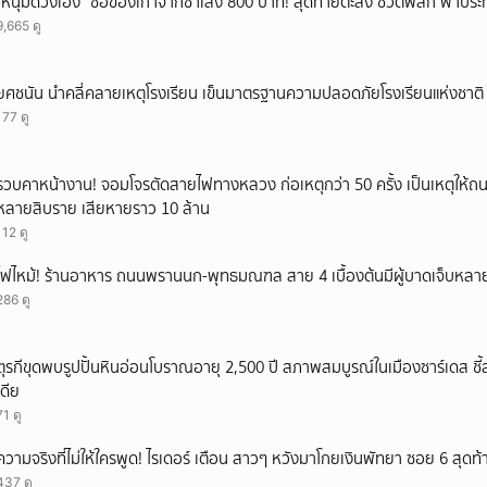
“หนุ่มดวงเฮง” ซื้อของเก่าจากซาเล้ง 800 บาท! สุดท้ายตะลึง ชีวิตพลิก ฟ้าประ
9,665 ดู
ยศชนัน นำคลี่คลายเหตุโรงเรียน เข็นมาตรฐานความปลอดภัยโรงเรียนแห่งชาติ 
177 ดู
รวบคาหน้างาน! จอมโจรตัดสายไฟทางหลวง ก่อเหตุกว่า 50 ครั้ง เป็นเหตุให้ถ
หลายสิบราย เสียหายราว 10 ล้าน
112 ดู
ไฟไหม้! ร้านอาหาร ถนนพรานนก-พุทธมณฑล สาย 4 เบื้องต้นมีผู้บาดเจ็บหล
286 ดู
ตุรกีขุดพบรูปปั้นหินอ่อนโบราณอายุ 2,500 ปี สภาพสมบูรณ์ในเมืองซาร์เดส ชี
เดีย
71 ดู
ความจริงที่ไม่ให้ใครพูด! ไรเดอร์ เตือน สาวๆ หวังมาโกยเงินพัทยา ซอย 6 สุดท
437 ดู