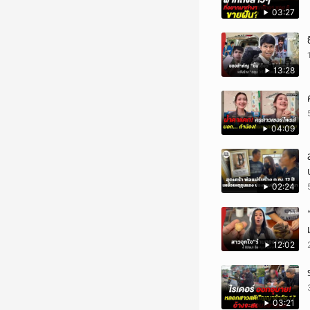
03:27
13:28
04:09
02:24
12:02
03:21