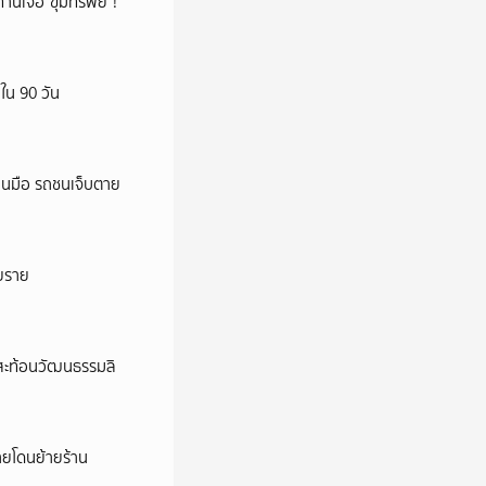
ทานเจอ“ขุมทรัพย์”!
ใน 90 วัน
นนมือ รถชนเจ็บตาย
ายราย
้สะท้อนวัฒนธรรมลิ
้ายโดนย้ายร้าน