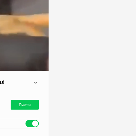
ยบ!
สั่งอพยพชาวบ้าน EOD
ติดตาม