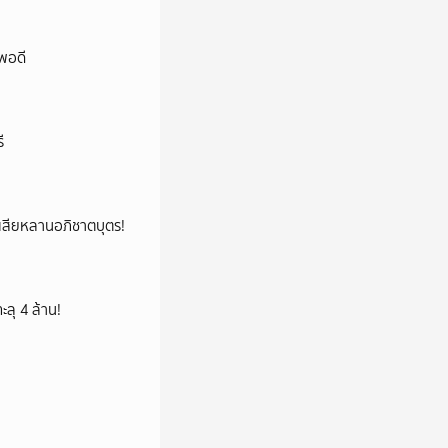
พอดี
ี
ูญเสียหลานอภิชาตบุตร!
ลุ 4 ล้าน!