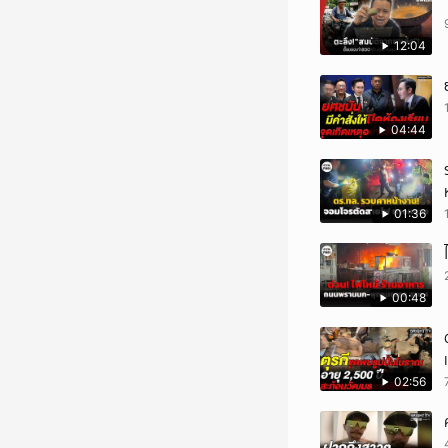
12:04
04:44
01:36
00:48
02:56