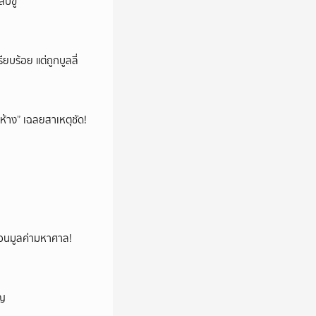
ปขู่
ียบร้อย แต่ถูกบูลลี่
ห้าง” เฉลยสาเหตุชัด!
้ซ่อนมูลค่ามหาศาล!
ัญ