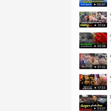
00:47
10:54
00:28
07:22
17:33
03:07