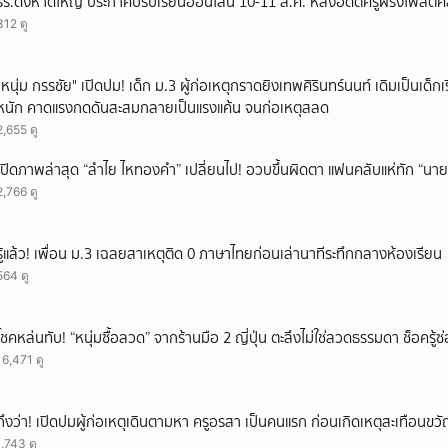
รร.ดังหาดใหญ่ ประกาศปรับเรียนออนไลน์ 10-11 ส.ค. หลังอดีตครูฝรั่งโพสต์คลิ
312 ดู
"หนุ่ม กรรชัย" เปิดปม! เด็ก ม.3 ผู้ก่อเหตุกราดยิงเทพศิรินทร์นนท์ เดิมเป็นเด็กเร
หนัก คาดแรงกดดันสะสมกลายเป็นแรงแค้น จนก่อเหตุสลด
2,655 ดู
เปิดภาพล่าสุด “ลำไย ไหทองคำ” เปลี่ยนไป! อวบขึ้นผิดตา แฟนคลับแห่ทัก “นาย
2,766 ดู
รู้แล้ว! เพื่อน ม.3 เฉลยสาเหตุติด 0 ภาษาไทยก่อนเล่านาทีระทึกกลางห้องเรียน
564 ดู
โชคหล่นทับ! “หนุ่มซื้อลวด” จากร้านมือ 2 ญี่ปุ่น ตะลึงไม่ใช่ลวดธรรมดา ช็อครู
16,471 ดู
ถึงว่า! เปิดปมผู้ก่อเหตุเดินตามหา ครูอรสา เป็นคนแรก ก่อนเกิดเหตุสะเทือนขว
1,743 ดู