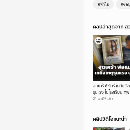
#ทั่วไป
#ชลบุ
คลิปล่าสุดจาก 
สุดเศร้า! รับร่างนักเร
รุนแรง ในโรงเรียนเทพศิ
ลาดปลาดุก
21 นาทีที่แล้ว
คลิปวิดีโอแนะนำ