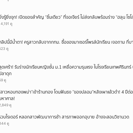
ยิ่งรู้ยิ่งจุก! เปิดของสำคัญ “ชิ้นเดียว” ที่จอเจียร์ ไม่ส่งกลับพร้อมร่าง “ฮลุน โซ
14,191 ดู
คลิปนี้มีน้ำตา! ครูสาวกลับจากกทม. ซื้อของมาเซอร์ไพรส์นักเรียน เจอถาม กี่
523 ดู
สุดเศร้า! รับร่างนักเรียนหญิงชั้น ม.1 เหยื่อความรุนแรง ในโรงเรียนเทพศิรินทร์ 
ปลาดุก
59 ดู
“สาวหอบทองพม่า”เข้าร้านทอง โดนฟันธง “ของปลอม”หลังเผาแล้วดำ! 4 ปีต่อม
มหาศาล!
2,849 ดู
รวบไรเดอร์ หลอกสาวพัฒนาการช้า สารภาพออกอุบาย อ้างจะสอนวิชานวด
344 ดู