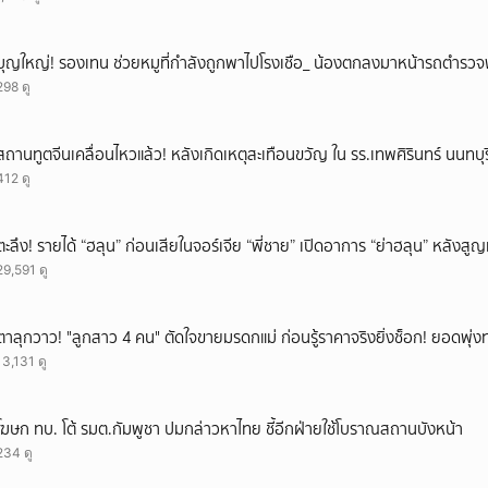
บุญใหญ่! รองเทน ช่วยหมูที่กำลังถูกพาไปโรงเชือ_ น้องตกลงมาหน้ารถตำรวจ
298 ดู
สถานทูตจีนเคลื่อนไหวแล้ว! หลังเกิดเหตุสะเทือนขวัญ ใน รร.เทพศิรินทร์ นนทบุร
412 ดู
ตะลึง! รายได้ “ฮลุน” ก่อนเสียในจอร์เจีย “พี่ชาย” เปิดอาการ “ย่าฮลุน” หลังส
29,591 ดู
ตาลุกวาว! "ลูกสาว 4 คน" ตัดใจขายมรดกแม่ ก่อนรู้ราคาจริงยิ่งช็อก! ยอดพุ่งทะ
13,131 ดู
โฆษก ทบ. โต้ รมต.กัมพูชา ปมกล่าวหาไทย ชี้อีกฝ่ายใช้โบราณสถานบังหน้า
234 ดู