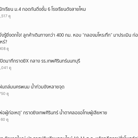
ยกเลิก
นักเรียน ม.4 กอดกันดิ่งชั้น 6 โรงเรียนดังสายไหม
1,517 ดู
ยิ่งรู้ยิ่งตกใจ! ลูกค้าเดินทางกว่า 400 กม. หอบ “กลองมโหระทึก” มาประเมิน ก
ไหร่?
908 ดู
เปิดนาทีกราดยิX กลาง รร.เทพศิรินทร์นนทบุรี
1,041 ดู
ฝนถล่มนครพนม น้ำท่วมขังหลายจุด
750 ดู
พ่อผู้ก่อเหตุ” กราดยิงเทพศิรินทร์ น้ำตาคลอขอโทษผู้เสียหาย
160 ดู