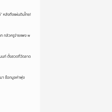
โล่” หลังถึงแผ่นดินไทย!
บาท กลัวครูจ่ายแพง w
นนท์ ตั้งสวดที่วัดลาด
า ช็อกมูลค่าพุ่ง