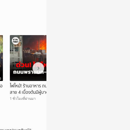
อ
วิดีโอ
่อ
ไฟไหม้! ร้านอาหาร ถนนพรานนก-พุทธมณฑล
ฝนถล่มนครพนม น้
สาย 4 เบื้องต้นมีผู้บาดเจ็บหลายราย
4 ชั่วโมงที่ผ่านมา
1 ชั่วโมงที่ผ่านมา