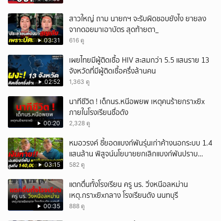
สาวใหญ่ ถาม นายกฯ จะรับผิดชอบยังไง ยายลง
จากดอยมาเอาบัตร สุดท้ายตา_
03:31
616 ดู
เผยไทยมีผู้ติดเชื้อ HIV สะสมกว่า 5.5 แสนราย 13
จังหวัดที่มีผู้ติดเชื้อครึ่งล้านคน
02:52
1,363 ดู
นาทีชีวิต ! เด็กนร.หนีอพยพ เหตุคนร้ายกราxยิx
ภายในโรงเรียนชื่อดัง
00:20
2,328 ดู
หมอวรงค์ ชี้ยอดแบงก์พันรุ่นเก่าค้างนอกระบบ 1.4
แสนล้าน พิสูจน์นโยบายยกเลิกแบงก์พันปราบ
ธุรกิจสีเทา
03:15
582 ดู
แตกตื่นทั้งโรงเรียน ครู นร. วิ่งหนีอลหม่าน
เหตุ.กราxยิxกลาง โรงเรียนดัง นนทบุรี
00:35
888 ดู