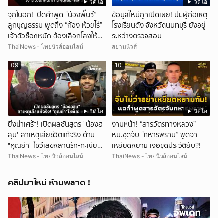
วิดีโอ
วิดีโอ
จุกในอก! เปิดคำพูด “น้องพั๊นซ์”
ข้อมูลใหม่ถูกเปิดเผย! ปมผู้ก่อเหตุ
ลูกบุญธรรม พูดถึง “ก้อง ห้วยไร่”
โรงเรียนดัง จังหวัดนนทบุรี ยังอยู่
เจ้าตัวช็อกหนัก ต้องเลือกโลงให้
ระหว่างตรวจสอบ
ลูก!
ThaiNews - ไทยนิวส์ออนไลน์
สยามนิวส์
09
10
วิดีโอ
วิดีโอ
ยิ่งน่าเศร้า! เปิดผลชันสูตร "น้องฮ
งามหน้า! “สารวัตรทางหลวง”
ลุน" สาเหตุเสียชีวิตแท้จริง ด้าน
หน.ชุดจับ “ทหารพราน” พูดจา
"คุณย่า" โชว์เลขหลานรัก-ทะเบียน
เหยียดหยาม เจอขุดประวัติยับ?!
รถเคลื่อนร่าง!
ThaiNews - ไทยนิวส์ออนไลน์
ThaiNews - ไทยนิวส์ออนไลน์
คลิปมาใหม่ ห้ามพลาด !