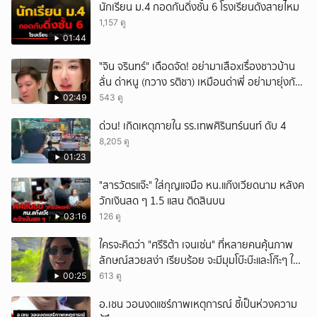
นักเรียน ม.4 กอดกันดิ่งชั้น 6 โรงเรียนดังสายไหม
1,157 ดู
01:44
ั่"จิน จรินทร์" เดือดจัด! อย่ามาเสือxเรื่องชาวบ้าน
ลั่น ด่าหนู (กวาง รติชา) เหมือนด่าพี่ อย่ามายุ่งกับ
คนของผม จบ!!!
02:49
543 ดู
ด่วน! เกิดเหตุภายใน รร.เทพศิรินทร์นนท์ ดับ 4
8,205 ดู
01:23
"สารวัตรแจ๊ะ" ใส่กุญแจมือ หน.แก๊งเวียดนาม หลังค
วักเงินสด ๆ 1.5 แสน ติดสินบน
03:16
126 ดู
ใครจะคิดว่า "ศรีริต้า เจนเซ่น" ที่หลายคนคุ้นภาพ
ลักษณ์สวยสง่า เรียบร้อย จะมีมุมโบ๊ะบ๊ะและโก๊ะๆ ให้
ได้อมยิ้มเหมือนกัน งานนี้ทำเอาแฟนๆ ทั้งเอ็นดูทั้ง
00:25
613 ดู
หัวเราะ
อ.เชน วอนงดแชร์ภาพเหตุการณ์ ชี้เป็นห่วงความ