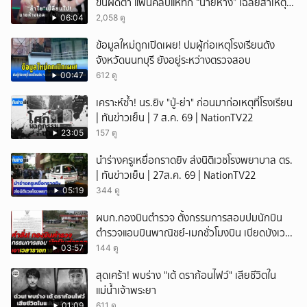
ขึ้นผิดตา แฟนคลับแห่ทัก “นายห้าง” เฉลยสาเหตุ
ชัด!
06:04
2,058 ดู
ข้อมูลใหม่ถูกเปิดเผย! ปมผู้ก่อเหตุโรงเรียนดัง
จังหวัดนนทบุรี ยังอยู่ระหว่างตรวจสอบ
00:47
612 ดู
เคราะห์ซ้ำ! นร.ยิv "ปู่-ย่า" ก่อนมาก่อเหตุที่โรงเรียน
| ทันข่าวเย็น | 7 ส.ค. 69 | NationTV22
23:05
157 ดู
นำร่างครูเหยื่อกราดยิv ส่งนิติเวชโรงพยาบาล ตร.
| ทันข่าวเย็น | 27ส.ค. 69 | NationTV22
05:19
344 ดู
ผบก.กองบินตำรวจ ตั้งกรรมการสอบปมนักบิน
ตำรวจแอบบินพาณิชย์-เมกชั่วโมงบิน เบียดบังเวลา
ทำหน้าที่
03:57
144 ดู
สุดเศร้า! พบร่าง "เต้ ดราก้อนไฟว์" เสียชีวิตใน
แม่น้ำเจ้าพระยา
01:09
611 ดู