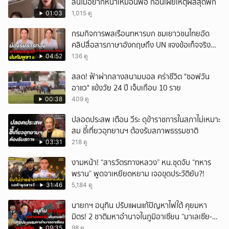
ลั่นไม่อยากหน้าเหมือนพ่อ ก่อนเผยเหตุผลสุดพีก
01:03
1,015 ดู
กรมกิจการพลเรือนทหารบก ชมเยาวชนไทยอัด
คลิปสื่อสารภาษาอังกฤษถึง UN แจงข้อเท็จจริง
ประวัติศาสตร์มนุษยธรรมไทย
04:52
136 ดู
สลด! ฟ้าผ่ากลางสนามบอล คร่าชีวิต "ซอฟวัน
อาแว" แข้งวัย 24 ปี เจ็บเกือบ 10 ราย
00:38
409 ดู
ปลอดประสพ เตือน วีระ ดุข้าราชการในสภาไม่เหมาะ
สม ชี้เที่ยวอุทยานฯ ต้องรับสภาพธรรมชาติ
03:31
218 ดู
งามหน้า! “สารวัตรทางหลวง” หน.ชุดจับ “ทหาร
พราน” พูดจาเหยียดหยาม เจอขุดประวัติยับ?!
31:46
5,184 ดู
นายกฯ อนุทิน ปรับแผนแก้ปัญหาไฟใต้ คุยมหา
มิตร! 2 ชาติมหาอำนาจในภูมิอาเซียน “มาเลเซีย-
อินโดนีเซีย”
09:35
98 ดู