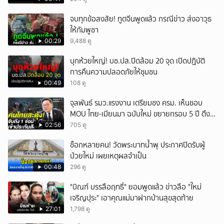
จบทุกข้อสงสัย! ทูตจีนพูดแล้ว กรณีข่าว ส่งอาวุธ
ให้กัมพูชา
00:29
9,488 ดู
บุกห้วยใหญ่! บช.ปส.ปิดล้อม 20 จุด เปิดปฏิบัติ
การคืนความปลอดภัยให้ชุมชน
00:49
108 ดู
จุลพันธ์ รมว.แรงงาน เตรียมชง ครม. เห็นชอบ
MOU ไทย-เมียนมา ฉบับใหม่ ขยายกรอบ 5 ปี ดึง
แรงงานเข้าระบบ
02:56
705 ดู
ช็อกหลายคน! วัดพระบาทน้ำพุ ประกาศปิดรับผู้
ป่วยใหม่ เผยเหตุผลจำเป็น
00:48
296 ดู
"บิณฑ์ บรรลือฤทธิ์" ยอมพูดแล้ว ข่าวลือ "ใหม่
เจริญปุระ" เอาคุณแม่มาฝากบ้านสุขสุดท้าย
27:01
1,798 ดู