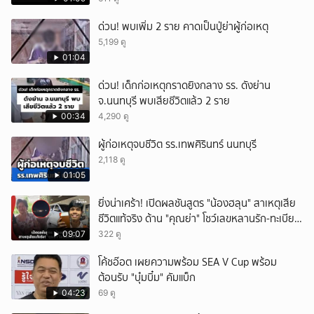
ด่วน! พบเพิ่ม 2 ราย คาดเป็นปู่ย่าผู้ก่อเหตุ
5,199 ดู
01:04
ด่วน! เด็กก่อเหตุกราดยิงกลาง รร. ดังย่าน
จ.นนทบุรี พบเสียชีวิตแล้ว 2 ราย
00:34
4,290 ดู
ผู้ก่อเหตุจบชีวิต รร.เทพศิรินทร์ นนทบุรี
2,118 ดู
01:05
ยิ่งน่าเศร้า! เปิดผลชันสูตร "น้องฮลุน" สาเหตุเสีย
ชีวิตแท้จริง ด้าน "คุณย่า" โชว์เลขหลานรัก-ทะเบียน
รถเคลื่อนร่าง!
09:07
322 ดู
โค้ชอ๊อต เผยความพร้อม SEA V Cup พร้อม
ต้อนรับ "บุ๋มบิ๋ม" คัมแบ็ก
04:23
69 ดู