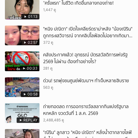
“ครั้งแรก” ในชีวิต เกิดขึ้นกลางกองถ่าย!
1,447 ดู
01:13
"หนิง ปณิตา" เปิดใจเคลียร์ดราม่าหลัง "น้องณิริน"
ถูกกระแสวิจารณ์ จากคลิปไลฟ์สดไม่อยากเกิดมา
หน้าเหมือนพ่อ
02:57
372 ดู
คลังประกาศแล้ว! อุทธรณ์ บัตรสวัสดิการแห่งรัฐ
2569 ไม่ผ่าน ต้องทำอย่างไร?
00:33
281 ดู
ด่วน! รถพุ่งชนศูนย์พัฒนาฯ ทำเจ็บหลายสิบราย
563 ดู
00:58
ถ่ายทอดสด การออกรางวัลสลากกินแบ่งรัฐบาล
หกหลัก งวดวันที่ 1 ส.ค. 2569
REPLAY
2,488,485 ดู
"ณิริน" ลูกสาว "หนิง ปณิตา" หลั่งน้ำตากลางไลฟ์