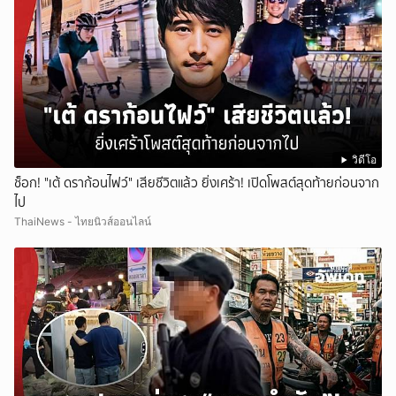
วิดีโอ
ช็อก! "เต้ ดราก้อนไฟว์" เสียชีวิตแล้ว ยิ่งเศร้า! เปิดโพสต์สุดท้ายก่อนจาก
ไป
ThaiNews - ไทยนิวส์ออนไลน์