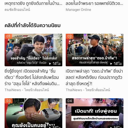
เหตุกราดยิง ถูกยิงดับภายในบ้าน
ลอยในเจ้าพระยา รอแพทย์นิติเวช-
พัก
ตร.มาตรวจสอบ
คมชัดลึกออนไลน์
Manager Online
คลิปที่กำลังได้รับความนิยม
01
02
วิดีโอ
วิดีโอ
ยิ่งรู้ยิ่งจุก! เปิดของสำคัญ “ชิ้น
เปิดภาพล่าสุด “ตชด.นำทัพ” ยิ่งน่า
เดียว” ที่จอเจียร์ ไม่ส่งกลับพร้อม
สลด! หลังคดีเงียบ ก่อนปรากฎตัว
ร่าง “ฮลุน โซโล่” หลังถึงแผ่นดิน
ล่าสุด ยิ่งหดหู่?!
ไทย!
ThaiNews - ไทยนิวส์ออนไลน์
ThaiNews - ไทยนิวส์ออนไลน์
03
04
วิดีโอ
วิดีโอ