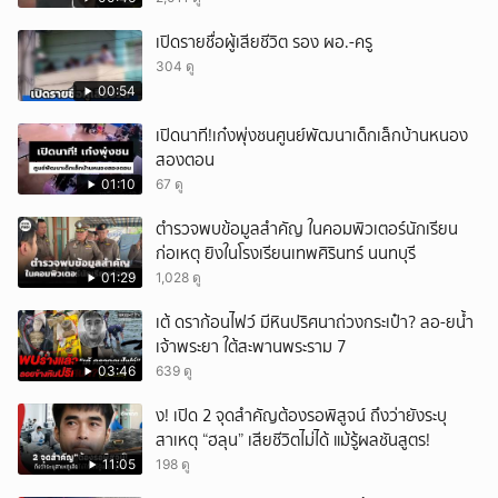
เหตุสลด
เปิดรายชื่อผู้เสียชีวิต รอง ผอ.-ครู
304 ดู
00:54
เปิดนาที!เก๋งพุ่งชนศูนย์พัฒนาเด็กเล็กบ้านหนอง
สองตอน
01:10
67 ดู
ตำรวจพบข้อมูลสำคัญ ในคอมพิวเตอร์นักเรียน
ก่อเหตุ ยิงในโรงเรียนเทพศิรินทร์ นนทบุรี
01:29
1,028 ดู
เต้ ดราก้อนไฟว์ มีหินปริศนาถ่วงกระเป๋า? ลอ-ยน้ำ
เจ้าพระยา ใต้สะพานพระราม 7
03:46
639 ดู
ึ้ง! เปิด 2 จุดสำคัญต้องรอพิสูจน์ ถึงว่ายังระบุ
สาเหตุ “ฮลุน” เสียชีวิตไม่ได้ แม้รู้ผลชันสูตร!
11:05
198 ดู