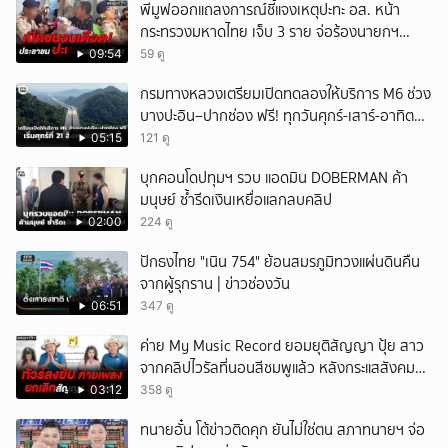
พีมูฟออกแถลงการณ์ชี้แจงเหตุปะทะ อส. หน้า
กระทรวงมหาดไทย เจ็บ 3 ราย จ่อร้องนายกฯ
ตรวจสอบ
09:54
59 ดู
กรมทางหลวงเตรียมเปิดทดลองให้บริการ M6 ช่วง
บางปะอิน–ปากช่อง ฟรี! ทุกวันศุกร์-เสาร์-อาทิตย์
เริ่มศุกร์ที่ 21 สิงหาคม 2569 นี้
05:15
121 ดู
บุกคอนโดปทุมฯ รวบ แอดมิน DOBERMAN ค้า
มนุษย์ ซ้ำรีดเงินเหยื่อแลกลบคลิป
02:00
224 ดู
ปักธงไทย "เนิน 754" ย้อนสมรภูมิทวงแผ่นดินคืน
จากผู้รุกราน | ข่าวช่องวัน
06:51
347 ดู
ค่าย My Music Record ยอมยุติสัญญา ปุ้ย สาว
จากคลิปไวรัลที่นอนสีชมพูแล้ว หลังกระแสสังคม
และคนในวงการวิจารณ์เรื่องความเหมาะสม
03:12
358 ดู
ทนายอั๋น โต้ข่าวติดคุก ยันไม่ใช่ตน สภาทนายฯ จ่อ