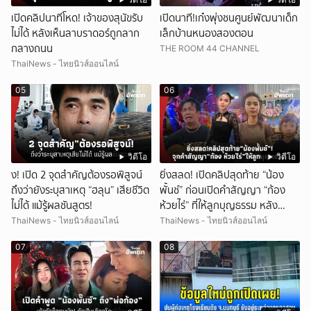
เปิดคลิปนาทีโหด! เจ้าของสุนัขรับ
เปิดนาที!เก๋งพุ่งชนศูนย์พัฒนาเด็ก
ไม่ได้ หลังเห็นลาบราดอร์ถูกลาก
เล็กบ้านหนองสองตอน
กลางถนน
THE ROOM 44 CHANNEL
ThaiNews - ไทยนิวส์ออนไลน์
05
06
วิดีโอ
วิดีโอ
ึ้ง! เปิด 2 จุดสำคัญต้องรอพิสูจน์
ยิ่งสลด! เปิดคลิปสุดท้าย “น้อง
ถึงว่ายังระบุสาเหตุ “ฮลุน” เสียชีวิต
พั้นช์” ก่อนเปิดคำสัญญา “ก้อง
ไม่ได้ แม้รู้ผลชันสูตร!
ห้วยไร่” ที่ให้ลูกบุญธรรม หลัง
ลาโลก!
ThaiNews - ไทยนิวส์ออนไลน์
ThaiNews - ไทยนิวส์ออนไลน์
07
08