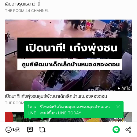
เสียอาจรุนแรงกว่านี้
THE ROOM 44 CHANNEL
วิดีโอ
เปิดนาที!เก๋งพุ่งชนศูนย์พัฒนาเด็กเล็กบ้านหนองสองตอน
THE ROOM 44 CHANNEL
โควตมุมมองของคุณผ่านคอนเทนต์นี้บน
รีโพสต์หรือโควตมุมมองของคุณผ่านคอน
LINE TODAY
เทนต์นี้บน LINE TODAY
1