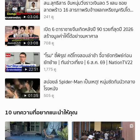
สน.สุทธิสาร จับหนุ่มวิ่งราวเงินสด 5 แสน ซอย
ลาดพร้าว 16 สารภาพรับจ้างแลกเหรียญคริปโต
ผ่านแอปฯ
03:06
241 ดู
เปิด 6 ดาราชายจีนเกิดหลังปี 90 รวยที่สุดปี 2026
สร้างมูลค่าให้ได้อย่างมหาศาล
03:08
708 ดู
"โรม" ชี้พิรุธ! คดีโกงสอบล่าช้า จี้อายัดทรัพย์ก่อน
ยักย้าย | ทันข่าวเที่ยง | 6 ส.ค. 69 | NationTV22
22:51
1,775 ดู
สปอยล์ Spider-Man เป็นเหตุ! หนุ่มซัดกันนัวกลาง
โรงหนัง
01:35
505 ดู
10 บทความที่อยากแนะนำให้คุณ