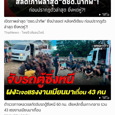
วิดีโอ
เปิดภาพล่าสุด “ตชด.นำทัพ” ยิ่งน่าสลด! หลังคดีเงียบ ก่อนปรากฎตัว
ล่าสุด ยิ่งหดหู่?!
ThaiNews - ไทยนิวส์ออนไลน์
วิดีโอ
ตำรวจทางหลวงสกัดจับรถตู้ซิ่งหนี 60 กม. เสียหลักขึ้นเกาะกลาง รวบ
43 แรงงานเมียนมาเถื่อน