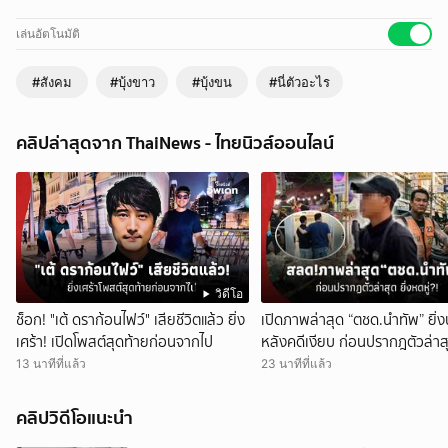
เล่นอัตโนมัติ
#สังคม
#บุ้งขาว
#บุ้งขน
#นี่ตัวอะไร
คลิปล่าสุดจาก ThaiNews - ไทยนิวส์ออนไลน์
วิดีโอ
ช็อก! "เต้ ดราก้อนไฟว์" เสียชีวิตแล้ว ยิ่ง
เปิดภาพล่าสุด “ตชด.นำทัพ” ยิ่
เศร้า! เปิดโพสต์สุดท้ายก่อนจากไป
หลังคดีเงียบ ก่อนปรากฎตัวล่าสุ
หดหู่?!
13 นาทีที่แล้ว
23 นาทีที่แล้ว
คลิปวิดีโอแนะนำ