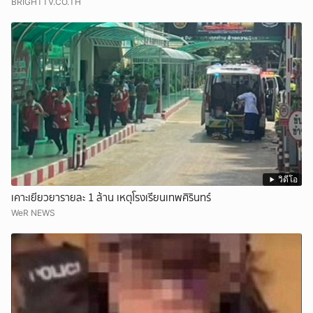
BRIGHTTV.CO.TH
วิดีโอ
เคาะเยียวยารายละ 1 ล้าน เหตุโรงเรียนเทพศิรินทร์
WeR NEWS