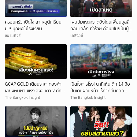
ครอบครัว เปิดใจ สาเหตุนักเรียน
เผยปมเหตุกราดยิงโดนเพื่อนบูลลี่-
ม.3 บุกยิงในโรงเรียน
กลั่นแกล้ง-ทำร้าย ก่อนขโมยปืนปู่
ก่อเหตุ
สยามนิวส์
เดลินิวส์
GCAP GOLD เตือนราคาทองคำ
เปิดใจภารโรง! นาทีเห็นเด็ก 14 ถือ
เสี่ยงผันผวนแรง สั่งจับตา 2 ศึก
ปืนเดินผ่านหน้า ไร้ท่าทีตื่นกลัว
สำคัญ!
ก่อนหลบตำรวจขึ้นอีกอาคาร
The Bangkok Insight
The Bangkok Insight