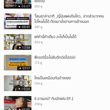
ช่องวัน
ยกเลิก
03:07
293 ดู
'โสมสุ'เล่านาที _ญี่ปุ่นแผ่นดินไหว_ น่ากลัวมากคน
ไปไหนไม่ได้ ต้องมานั่งตามทางข้างนอก
05:37
387 ดู
แค่คำนี้คำเดียว อะไรก็เป็นไปได้
453 ดู
02:59
ฟีเจอร์นี้จะไม่ลับอีกต่อไปปปป
173 ดู
01:17
ใครเป็นเหมือนกันบ้างงงง
104 ดู
02:34
6 อารมณ์? กับนักแข่ง EP.1
318 ดู
01:50