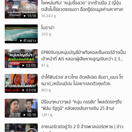
โชคหล่นทับ! “หนุ่มซื้อลวด” จากร้านมือ 2 ญี่ปุ่น
ตะลึงไม่ใช่ลวดธรรมดา ช็อครู้ซ่อนมูลค่ามหาศาล!
15:18
16,342 ดู
โมอาน่า
302 ดู
ตัวอย่าง
EP80จับกุมหนุ่มบัญชีม้าแก๊งคอลเซ็นเตอร์อ้างเป็น
เจ้าหน้าที่ AIS หลอกผู้เสียหายสูญเงินกว่า 2.3
ล้านบาท
02:00
87 ดู
ขำให้ฟันร่วง! สาวไทย อัดคลิปแฉ สันดา_เขมร โท
รมาด่_เหมือนมีปม ไม่อยากลดตัวคุยด้วย
03:08
802 ดู
มีร้อนๆหนาวๆแน่! "หนุ่ม กรรชัย" โพสต์ตรงๆถึง
"ฟิล์ม รัฐภูมิ" หลังแจงเส้นทางเงิน 25 ล้าน!
10:16
1,811 ดู
ชายนอร์เวย์อยู่วัด 2 ปี อ้างพาสปอร์ตหาย | ข่าว