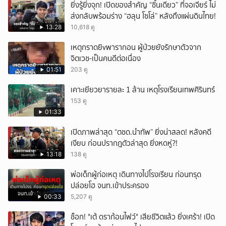
ยิ่งรู้ยิ่งจุก! เปิดของสำคัญ “ชิ้นเดียว” ที่จอเจียร์ ไม่
ส่งกลับพร้อมร่าง “ฮลุน โซโล่” หลังถึงแผ่นดินไทย!
13:28
10,618 ดู
เหตุกราดยิvพารากอน ผู้ป่วยยังรักษาตัวจาก
จิตเวช-เป็นคนดีต่อเนื่อง
01:51
203 ดู
เคาะเยียวยารายละ 1 ล้าน เหตุโรงเรียนเทพศิรินทร์
153 ดู
01:33
เปิดภาพล่าสุด “ตชด.นำทัพ” ยิ่งน่าสลด! หลังคดี
เงียบ ก่อนปรากฎตัวล่าสุด ยิ่งหดหู่?!
13:18
138 ดู
พ่อเด็กผู้ก่อเหตุ เดินทางไปโรงเรียน ก่อนทรุด
ปล่อยโฮ จนท.เข้าประครอง
00:33
5,207 ดู
ช็อก! "เต้ ดราก้อนไฟว์" เสียชีวิตแล้ว ยิ่งเศร้า! เปิด