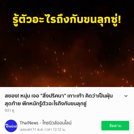
สยอง! หนุ่ม เจอ "สิ่งปริศนา" เกาะเท้า คิดว่าเป็นฝุ่น
สุดท้าย พีกหนักรู้ตัวอะไรถึงกับขนลุกซู่
931 ดู
สยอง! หนุ่ม เจอ "สิ่งปริศนา" เกาะเท้า คิดว่าเป็นฝุ่น สุดท้าย พีกหนักรู้ตัว
ThaiNews - ไทยนิวส์ออนไลน์
อะไรถึงกับขนลุกซู่
ติดตาม
เผยแพร่ 11 พ.ค. เวลา 12.12 น.