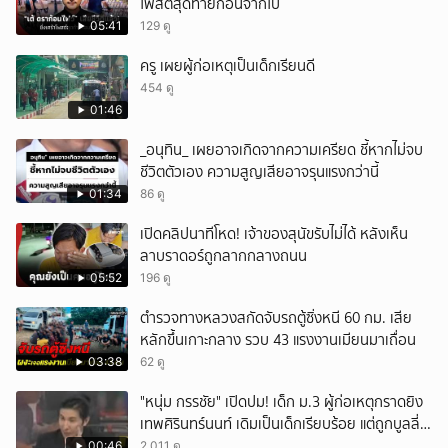
โพสต์สุดท้ายก่อนจากไป
05:41
129 ดู
ครู เผยผู้ก่อเหตุเป็นเด็กเรียนดี
454 ดู
01:46
_อนุทิน_ เผยอาจเกิดจากความเครียด ชี้หากไม่จบ
ชีวิตตัวเอง ความสูญเสียอาจรุนแรงกว่านี้
01:34
86 ดู
เปิดคลิปนาทีโหด! เจ้าของสุนัขรับไม่ได้ หลังเห็น
ลาบราดอร์ถูกลากกลางถนน
05:52
196 ดู
ตำรวจทางหลวงสกัดจับรถตู้ซิ่งหนี 60 กม. เสีย
หลักขึ้นเกาะกลาง รวบ 43 แรงงานเมียนมาเถื่อน
03:38
62 ดู
"หนุ่ม กรรชัย" เปิดปม! เด็ก ม.3 ผู้ก่อเหตุกราดยิง
เทพศิรินทร์นนท์ เดิมเป็นเด็กเรียบร้อย แต่ถูกบูลลี่
หนัก คาดแรงกดดันสะสมกลายเป็นแรงแค้น จนก่อ
00:46
2,011 ดู