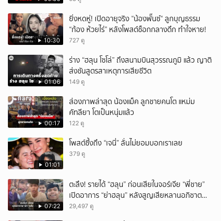
ยิ่งหดหู่! เปิดอายุจริง “น้องพั๊นซ์“ ลูกบุญธรรม
“ก้อง ห้วยไร่” หลังโพสต์ช็อกกลางดึก ทำใจหาย!
10:30
727 ดู
ร่าง “ฮลุน โซโล่” ถึงสนามบินสุวรรณภูมิ แล้ว ญาติ
ส่งชันสูตรสาเหตุการเสียชีวิต
01:06
149 ดู
ส่องภาพล่าสุด น้องแม็ค ลูกชายคนโต แหม่ม
คัทลียา โตเป็นหนุ่มแล้ว
00:17
122 ดู
โพสต์ซึ้งถึง “เจนี่” ลั่นไม่ยอมบอกเราเลย
379 ดู
01:01
ตะลึง! รายได้ “ฮลุน” ก่อนเสียในจอร์เจีย “พี่ชาย”
เปิดอาการ “ย่าฮลุน” หลังสูญเสียหลานอภิชาต
บุตร!
07:22
29,497 ดู