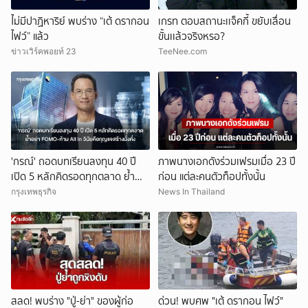
ไม่มีปาฏิหาริย์ พบร่าง “เต้ ดรากอน
เกรท ตอบสถานะเเจ็คกี้ ขยับเลื่อน
ไฟว์” แล้ว
ขั้นเเล้วจริงหรอ?
ข่าวเวิร์คพอยท์ 23
TeeNee.com
'กรณ์' ถอดบทเรียนลงทุน 40 ปี
ภาพนางเอกดังร่วมเฟรมเมื่อ 23 ปี
เปิด 5 หลักคิดรอดทุกตลาด ย้ำ
ก่อน แต่ละคนตัวท็อปทั้งนั้น
อย่า FOMO-ห้าม All In วินัยคือ
กรุงเทพธุรกิจ
News In Thailand
กุญแจสร้างมั่งคั่ง
สลด! พบร่าง "ปู่-ย่า" ของผู้ก่อ
ด่วน! พบศพ "เต้ ดรากอน ไฟว์"