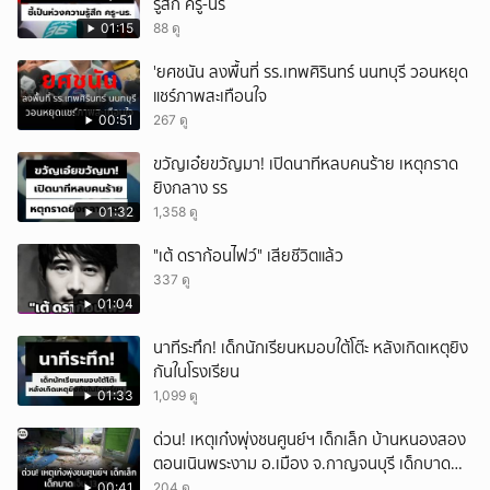
รู้สึก ครู-นร
01:15
88 ดู
'ยศชนัน ลงพื้นที่ รร.เทพศิรินทร์ นนทบุรี วอนหยุด
แชร์ภาพสะเทือนใจ
00:51
267 ดู
ขวัญเอ๋ยขวัญมา! เปิดนาทีหลบคนร้าย เหตุกราด
ยิงกลาง รร
01:32
1,358 ดู
"เต้ ดราก้อนไฟว์" เสียชีวิตแล้ว
337 ดู
01:04
นาทีระทึก! เด็กนักเรียนหมอบใต้โต๊ะ หลังเกิดเหตุยิง
กันในโรงเรียน
01:33
1,099 ดู
ด่วน! เหตุเก๋งพุ่งชนศูนย์ฯ เด็กเล็ก บ้านหนองสอง
ตอนเนินพระงาม อ.เมือง จ.กาญจนบุรี เด็กบาด
เจ็บ 13 ราย
00:41
204 ดู