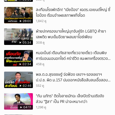
สะเทือนโรงพักอีก! "เมียป๋อง" แฉตร.เอเยนต์ใหญ่ ซี้
ไอป๋อง เรือนจำเผยสภาพแก๊งโฉด
26:00
1,842 ดู
ฝ่ายปกครองบางใหญ่บุกจับคู่รัก LGBTQ ค้ายา
เสพติด พบเข็มฉีดยาผสมยาไอซ์เพียบ
05:34
308 ดู
หมอเบ็นซ์ เตือนภัยสายเที่ยวฉายเดี่ยว เตือนพิษ
คาร์บอนมอนอกไซด์ คร่าชีวิต แนะพกเครื่องตรวจ
วัดติดตัว
02:34
458 ดู
พล.ต.อ.สุรเชชษฐ์ จ่อฟ้อง เลขาฯ-รองเลขาฯ
ป.ป.ช. ผิด ม.157 ปมออกหนังสือสับสนเอื้อสอบ
คดีซ้ำซ้อน
02:46
552 ดู
"กัน นภัทร" ติดใจสายมัทฉะ เล็งเปิดร้านจริงจัง
ส่วน "ฐิสา" เป็น PR น่าจะเหมาะกว่า
04:11
1,296 ดู