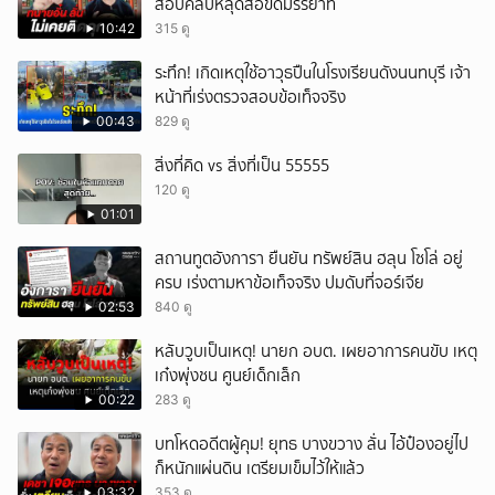
สอบคลิปหลุดส่อขัดมรรยาท
10:42
315 ดู
ระทึก! เกิดเหตุใช้อาวุธปืuในโรงเรียนดังนนทบุรี เจ้า
หน้าที่เร่งตรวจสอบข้อเท็จจริง
00:43
829 ดู
สิ่งที่คิด vs สิ่งที่เป็น 55555
120 ดู
01:01
สถานทูตอังการา ยืนยัน ทรัพย์สิน ฮลุน โซโล่ อยู่
ครบ เร่งตามหาข้อเท็จจริง ปมดับที่จอร์เจีย
02:53
840 ดู
หลับวูบเป็นเหตุ! นายก อบต. เผยอาการคนขับ เหตุ
เก๋งพุ่งชน ศูนย์เด็กเล็ก
00:22
283 ดู
บทโหดอดีตผู้คุม! ยุทธ บางขวาง ลั่น ไอ้ป๋องอยู่ไป
ก็หนักแผ่นดิน เตรียมเข็มไว้ให้แล้ว
03:32
353 ดู