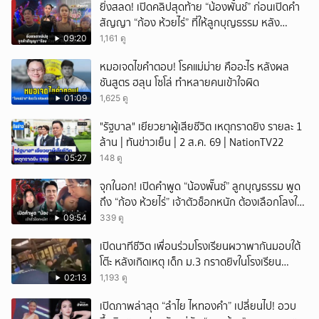
ยิ่งสลด! เปิดคลิปสุดท้าย “น้องพั้นช์” ก่อนเปิดคำ
สัญญา “ก้อง ห้วยไร่” ที่ให้ลูกบุญธรรม หลัง
ลาโลก!
09:20
1,161 ดู
หมอเจดไขคำตอบ! โรคแม่ม่าย คืออะไร หลังผล
ชันสูตร ฮลุน โซโล่ ทำหลายคนเข้าใจผิด
01:09
1,625 ดู
"รัฐบาล" เยียวยาผู้เสียชีวิต เหตุกราดยิง รายละ 1
ล้าน | ทันข่าวเย็น | 2 ส.ค. 69 | NationTV22
05:27
148 ดู
จุกในอก! เปิดคำพูด “น้องพั๊นซ์” ลูกบุญธรรม พูด
ถึง “ก้อง ห้วยไร่” เจ้าตัวช็อกหนัก ต้องเลือกโลงให้
ลูก!
09:54
339 ดู
เปิดนาทีชีวิต เพื่อนร่วมโรงเรียนผวาพากันมอบใต้
โต๊ะ หลังเกิดเหตุ เด็ก ม.3 กราดยิvในโรงเรียน
เทพศิรินทร์นนท์ แบบไม่เลือกหน้า เสียงปืนดังสนั่น
02:13
1,193 ดู
หวั่นไหว
เปิดภาพล่าสุด “ลำไย ไหทองคำ” เปลี่ยนไป! อวบ