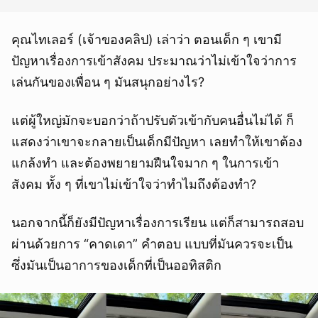
คุณไทเลอร์ (เจ้าของคลิป) เล่าว่า ตอนเด็ก ๆ เขามี
ปัญหาเรื่องการเข้าสังคม ประมาณว่าไม่เข้าใจว่าการ
เล่นกันของเพื่อน ๆ มันสนุกอย่างไร?
แต่ผู้ใหญ่มักจะบอกว่าถ้าปรับตัวเข้ากับคนอื่นไม่ได้ ก็
แสดงว่าเขาจะกลายเป็นเด็กมีปัญหา เลยทำให้เขาต้อง
แกล้งทำ และต้องพยายามฝืนใจมาก ๆ ในการเข้า
สังคม ทั้ง ๆ ที่เขาไม่เข้าใจว่าทำไมถึงต้องทำ?
นอกจากนี้ก็ยังมีปัญหาเรื่องการเรียน แต่ก็สามารถสอบ
ผ่านด้วยการ “คาดเดา” คำตอบ แบบที่มันควรจะเป็น
ซึ่งมันเป็นอาการของเด็กที่เป็นออทิสติก