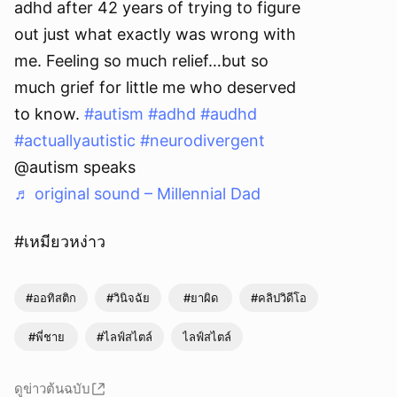
adhd after 42 years of trying to figure
out just what exactly was wrong with
me. Feeling so much relief…but so
much grief for little me who deserved
to know.
#autism
#adhd
#audhd
#actuallyautistic
#neurodivergent
@autism speaks
♬ original sound – Millennial Dad
#เหมียวหง่าว
#ออทิสติก
#วินิจฉัย
#ยาผิด
#คลิปวิดีโอ
#พี่ชาย
#ไลฟ์สไตล์
ไลฟ์สไตล์
ดูข่าวต้นฉบับ