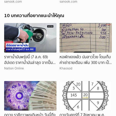
ลับราคาประหยัด ตื่นมาอาจพบ
sanook.com
sanook.com
ยกเลิก
ความต่าง!
10 บทความที่อยากแนะนำให้คุณ
ราคาน้ำมันพรุ่งนี้ (7 ส.ค. 69)
หอพักแจงแล้ว ปมสาวโวย โดนเก็บ
อัปเดต ราคาน้ำมันล่าสุด จากปั๊ม
ค่าเช่ารายเดือน เพิ่ม 300 บาท เป็น
ใหญ่
ค่าพาเพื่อนมานอน 1 คืน
Nation Online
Khaosod
ดูดวง ราศีดาวพุธเดินหน้า วันนี้ถึง
ดวงวันศุกร์ที่ 7 สิงหาคม พ.ศ.