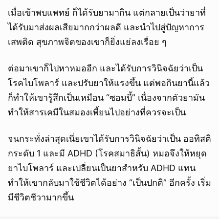
เมื่อเข้าพบแพทย์ ก็ได้รับยามากิน แต่กลายเป็นว่ายาที่
ได้รับมาส่งผลเสียมากกว่าผลดี และนำไปสู่ปัญหาการ
เสพติด สุขภาพจิตของเขาก็ยิ่งแย่ลงเรื่อย ๆ
ต่อมาเขาก็ไปหาหมออีก และได้รับการวินิจฉัยว่าเป็น
โรคไบโพลาร์ และปรับยาให้แรงขึ้น แต่พอกินยานี้แล้ว
ก็ทำให้เขารู้สึกเป็นเหมือน “ซอมบี้” เนื่องจากตัวยามัน
ทำให้สารเคมีในสมองเพี้ยนไปอย่างที่ควรจะเป็น
จนกระทั่งล่าสุดเนี่ยเขาได้รับการวินิจฉัยว่าเป็น ออทิสติ
กระดับ 1 และมี ADHD (โรคสมาธิสั้น) หมอจึงให้หยุด
ยาไบโพลาร์ และเปลี่ยนเป็นยาสำหรับ ADHD แทน
ทำให้เขากลับมาใช้ชีวิตได้อย่าง “เป็นปกติ” อีกครั้ง เริ่ม
มีชีวิตชีวามากขึ้น