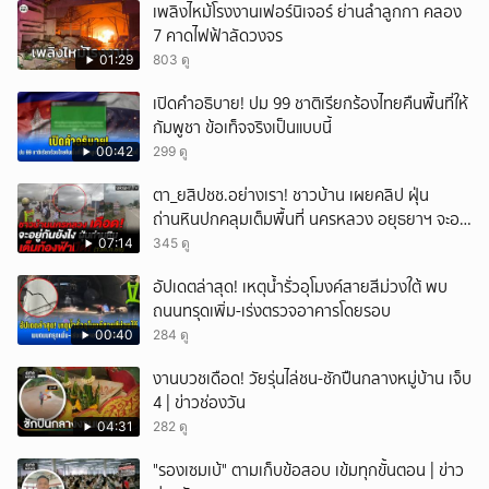
เพลิงไหม้โรงงานเฟอร์นิเจอร์ ย่านลำลูกกา คลอง
7 คาดไฟฟ้าลัดวงจร
01:29
803 ดู
เปิดคำอธิบาย! ปม 99 ชาติเรียกร้องไทยคืนพื้นที่ให้
กัมพูชา ข้อเท็จจริงเป็นแบบนี้
00:42
299 ดู
ตา_ยสิปชช.อย่างเรา! ชาวบ้าน เผยคลิป ฝุ่น
ถ่านหินปกคลุมเต็มพื้นที่ นครหลวง อยุธยาฯ จะอยู่
กันยังไง
07:14
345 ดู
อัปเดตล่าสุด! เหตุน้ำรั่วอุโมงค์สายสีม่วงใต้ พบ
ถนนทรุดเพิ่ม-เร่งตรวจอาคารโดยรอบ
00:40
284 ดู
งานบวชเดือด! วัยรุ่นไล่ชน-ชักปืนกลางหมู่บ้าน เจ็บ
4 | ข่าวช่องวัน
04:31
282 ดู
"รองเซมเบ้" ตามเก็บข้อสอบ เข้มทุกขั้นตอน | ข่าว