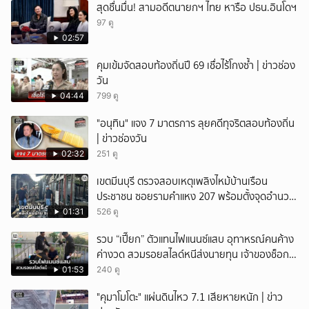
สุดชื่นมื่น! สามอดีตนายกฯ ไทย หารือ ปธน.อินโดฯ
97 ดู
02:57
คุมเข้มจัดสอบท้องถิ่นปี 69 เชื่อไร้โกงซ้ำ | ข่าวช่อง
วัน
04:44
799 ดู
"อนุทิน" แจง 7 มาตรการ ลุยคดีทุจริตสอบท้องถิ่น
| ข่าวช่องวัน
02:32
251 ดู
เขตมีนบุรี ตรวจสอบเหตุเพลิงไหม้บ้านเรือน
ประชาชน ซอยรามคำแหง 207 พร้อมตั้งจุดอำนวย
การช่วยเหลือ
01:31
526 ดู
รวบ “เปี๊ยก” ตัวแทนไฟแนนซ์แสบ อุทาหรณ์คนค้าง
ค่างวด สวมรอยสไลด์หนีส่งนายทุน เจ้าของช็อก
หนี้ยังอยู่ - รถปลิว เสียหายกว่า 600,000 บาท
01:53
240 ดู
"คุมาโมโตะ" แผ่นดินไหว 7.1 เสียหายหนัก | ข่าว