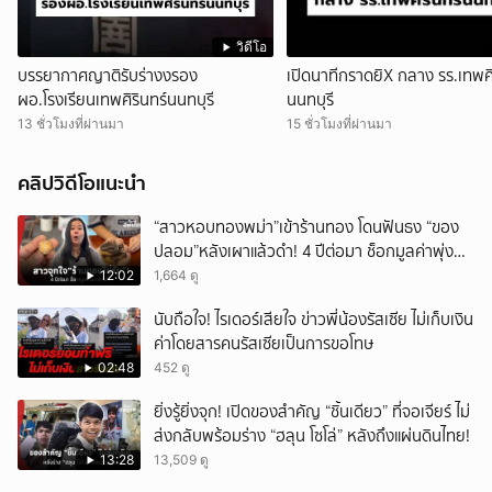
วิดีโอ
บรรยากาศญาติรับร่างงรอง
เปิดนาทีกราดยิX กลาง รร.เทพศิ
ผอ.โรงเรียนเทพศิรินทร์นนทบุรี
นนทบุรี
13 ชั่วโมงที่ผ่านมา
15 ชั่วโมงที่ผ่านมา
คลิปวิดีโอแนะนำ
“สาวหอบทองพม่า”เข้าร้านทอง โดนฟันธง “ของ
ปลอม”หลังเผาแล้วดำ! 4 ปีต่อมา ช็อกมูลค่าพุ่ง
มหาศาล!
12:02
1,664 ดู
นับถือใจ! ไรเดอร์เสียใจ ข่าวพี่น้องรัสเซีย ไม่เก็บเงิน
ค่าโดยสารคนรัสเซียเป็นการขอโทษ
02:48
452 ดู
ยิ่งรู้ยิ่งจุก! เปิดของสำคัญ “ชิ้นเดียว” ที่จอเจียร์ ไม่
ส่งกลับพร้อมร่าง “ฮลุน โซโล่” หลังถึงแผ่นดินไทย!
13:28
13,509 ดู