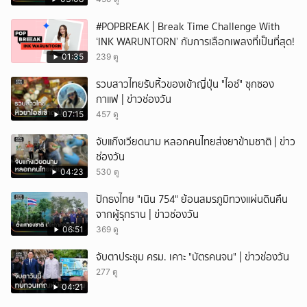
#POPBREAK | Break Time Challenge With
‘INK WARUNTORN’ กับการเลือกเพลงที่เป็นที่สุด!
01:35
239 ดู
รวบสาวไทยรับหิ้วของเข้าญี่ปุ่น "ไอซ์" ซุกซอง
กาแฟ | ข่าวช่องวัน
07:15
457 ดู
จับแก๊งเวียดนาม หลอกคนไทยส่งยาข้ามชาติ | ข่าว
ช่องวัน
04:23
530 ดู
ปักธงไทย "เนิน 754" ย้อนสมรภูมิทวงแผ่นดินคืน
จากผู้รุกราน | ข่าวช่องวัน
06:51
369 ดู
จับตาประชุม ครม. เคาะ "บัตรคนจน" | ข่าวช่องวัน
277 ดู
04:21