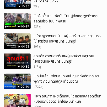
Re_Scene_EP.72
10:35
75 ดู
เปิดใจครั้งแรก! พ่อนักเรียนผู้ก่อเหตุ พูดถึงเหตุ
สลดในโรงเรียนเทพสิริน
00:37
527 ดู
เศร้า! ญาติทยอยรับศพผู้เสียชีวิต จากเหตุรุนแรง
ในโรงเรียน เทพศิรินทร์ นนทบุรี
00:52
297 ดู
สุดเศร้า ครอบครัวรับศwผู้เสียชีวิต เหตุยิvใน
โรงเรียนเทพศิรินทร์ นนทบุรี
00:36
217 ดู
เปิดปมแล้ว! เพื่อนสนิทเผยปัญหาที่ผู้ก่อเหตุเคย
พูดถึง ก่อนเกิดเหตุสะเทือนขวัญ
00:40
1,732 ดู
"แพท ณปภา" เผยเด็กกลับหัวแล้วใกล้คลอดเต็มที
หมอบอกน้องตัวเล็กให้เพิ่มน้ำหนัก
02:30
1,009 ดู