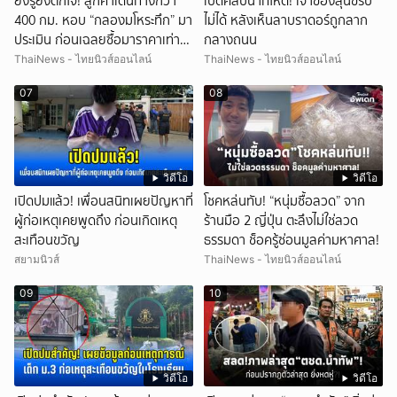
ยิ่งรู้ยิ่งตกใจ! ลูกค้าเดินทางกว่า
เปิดคลิปนาทีโหด! เจ้าของสุนัขรับ
400 กม. หอบ “กลองมโหระทึก” มา
ไม่ได้ หลังเห็นลาบราดอร์ถูกลาก
ประเมิน ก่อนเฉลยซื้อมาราคาเท่า
กลางถนน
ไหร่?
ThaiNews - ไทยนิวส์ออนไลน์
ThaiNews - ไทยนิวส์ออนไลน์
07
08
วิดีโอ
วิดีโอ
เปิดปมแล้ว! เพื่อนสนิทเผยปัญหาที่
โชคหล่นทับ! “หนุ่มซื้อลวด” จาก
ผู้ก่อเหตุเคยพูดถึง ก่อนเกิดเหตุ
ร้านมือ 2 ญี่ปุ่น ตะลึงไม่ใช่ลวด
สะเทือนขวัญ
ธรรมดา ช็อครู้ซ่อนมูลค่ามหาศาล!
สยามนิวส์
ThaiNews - ไทยนิวส์ออนไลน์
09
10
วิดีโอ
วิดีโอ