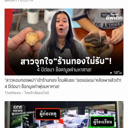
BRIGHTTV.CO.TH
วิดีโอ
“สาวหอบทองพม่า”เข้าร้านทอง โดนฟันธง “ของปลอม”หลังเผาแล้วดำ!
4 ปีต่อมา ช็อกมูลค่าพุ่งมหาศาล!
ThaiNews - ไทยนิวส์ออนไลน์