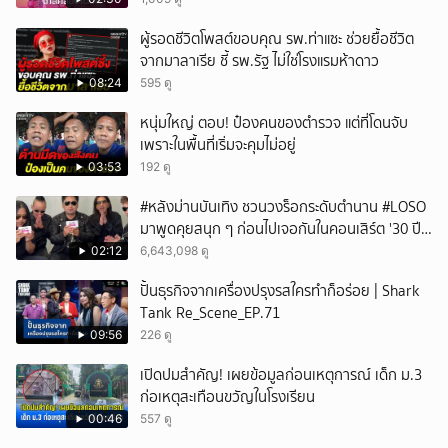
ผู้รอดชีวิตโพสต์ขอบคุณ รพ.ท่าแซะ ช่วยยื้อชีวิต
จากมาลาเรีย ชี้ รพ.รัฐ ไม่ใช่โรงแรมห้าดาว
08:24
595 ดู
หนุ่มใหญ่ ตอบ! ป๋องคนของตำรวจ แต่ที่โดนจับ
เพราะในพื้นที่เริ่มจะคุมไม่อยู่
03:53
192 ดู
#หลังม่านบันเทิง ชวนวงร็อกระดับตำนาน #LOSO
มาพูดคุยสนุก ๆ ก่อนไปเจอกันในคอนเสิร์ต '30 ปี
LOSO นานเท่าไรก็รอ'
02:12
6,643,098 ดู
ปั้นธุรกิจจากเครื่องปรุงรสใครทำก็อร่อย | Shark
Tank Re_Scene_EP.71
09:56
226 ดู
เปิดปมสำคัญ! เผยข้อมูลก่อนเหตุการณ์ เด็ก ม.3
ก่อเหตุสะเทือนขวัญในโรงเรียน
00:46
557 ดู