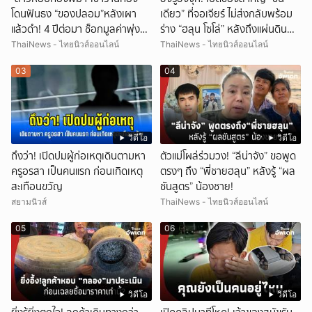
โดนฟันธง “ของปลอม”หลังเผา
เดียว” ที่จอเจียร์ ไม่ส่งกลับพร้อม
แล้วดำ! 4 ปีต่อมา ช็อกมูลค่าพุ่ง
ร่าง “ฮลุน โซโล่” หลังถึงแผ่นดิน
มหาศาล!
ไทย!
ThaiNews - ไทยนิวส์ออนไลน์
ThaiNews - ไทยนิวส์ออนไลน์
03
04
วิดีโอ
วิดีโอ
ถึงว่า! เปิดปมผู้ก่อเหตุเดินตามหา
ตัวแม่โผล่ร่วมวง! “ลีน่าจัง” ขอพูด
ครูอรสา เป็นคนแรก ก่อนเกิดเหตุ
ตรงๆ ถึง “พี่ชายฮลุน” หลังรู้ “ผล
สะเทือนขวัญ
ชันสูตร” น้องชาย!
สยามนิวส์
ThaiNews - ไทยนิวส์ออนไลน์
05
06
วิดีโอ
วิดีโอ