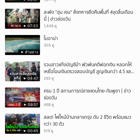
สะพัด "ฮุน เซน" สั่งทหารยึดคืนพื้นที่ 4จุดสิ้นเดือน
นี้ | ข่าวช่องวัน
07:33
1,448 ดู
โมอาน่า
305 ดู
ตัวอย่าง
รวบสาวแก๊งบัญชีม้า พัวพันคดีฟอกเงิน หลอกให้
เหยื่อโอนเงินตรวจสอบบัญชี สูญเงินกว่า 4.5 แสน
บาท
04:47
293 ดู
ครบ 1 ปี สถานการณ์ชายแดนไทย-กัมพูชา | ข่าว
ช่องวัน
09:37
468 ดู
สลด! ไฟไหม้บ้านกลางกรุง ดับ 2 ชีวิต พร้อมแมว
กว่า 30 ตัว
00:45
519 ดู