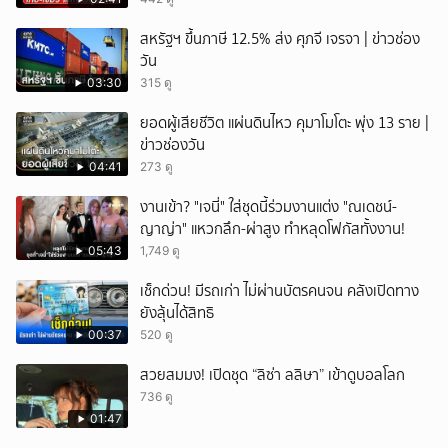
สหรัฐฯ ขึ้นภาษี 12.5% ส่ง ศุภจี เจรจา | ข่าวช่อง
วัน
03:30
315 ดู
ยอดผู้เสียชีวิต แผ่นดินไหว คุมาโมโตะ พุ่ง 13 ราย |
ข่าวช่องวัน
04:41
273 ดู
งานเข้า? "เจนี่" ใส่ชุดนี้ร่วมงานแต่ง "ณเดชน์-
ญาญ่า" แหวกลึก-ผ่าสูง ทำหลุดโฟกัสทั้งงาน!
05:43
1,749 ดู
เช็กด่วน! มีรถเก่า ไม่ผ่านบัตรคนจน คลังเปิดทาง
ยังลุ้นได้สิทธิ
00:37
520 ดู
สวยสมมง! เปิดชุด “ลิซ่า ลลิษา” เข้าดูบอลโลก
736 ดู
01:47