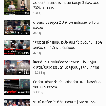
อัปเดต 2 คุณแม่ดาราคนดังท้องลูก 3 ท้องสวยปี
2026 อวดออร่า
03:03
183 ดู
ชายนอร์เวย์อยู่วัด 2 ปี อ้างพาสปอร์ตหาย | ข่าว
ช่องวัน
03:07
358 ดู
"สารวัตรแจ๊ะ" ใส่กุญแจมือ หน.แก๊งเวียดนาม หลังค
วักเงินสด ๆ 1.5 แสน ติดสินบน
03:16
207 ดู
โชคหล่นทับ! “หนุ่มซื้อลวด” จากร้านมือ 2 ญี่ปุ่น
ตะลึงไม่ใช่ลวดธรรมดา ช็อครู้ซ่อนมูลค่ามหาศาล!
15:18
16,363 ดู
นักเรียน เล่านาทีระทึกเหตุโรงเรียน เผยปลอดภัยดี
วอนหยุดแชร์ภาพ
04:28
2,232 ดู
รวมซีนชาร์คหนึ่งไล่ต้อนกัดนิ่มๆ | Shark Tank