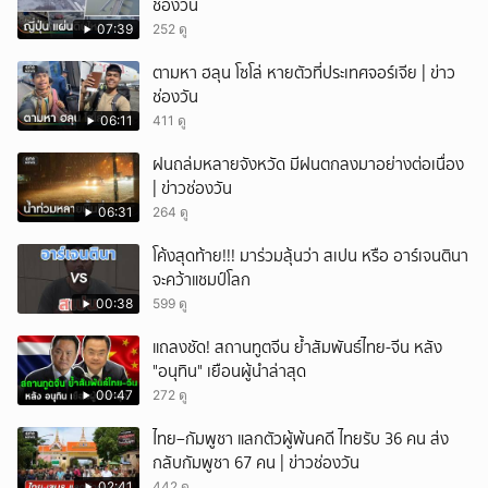
ช่องวัน
07:39
252 ดู
ตามหา ฮลุน โซโล่ หายตัวที่ประเทศจอร์เจีย | ข่าว
ช่องวัน
06:11
411 ดู
ฝนถล่มหลายจังหวัด มีฝนตกลงมาอย่างต่อเนื่อง
| ข่าวช่องวัน
06:31
264 ดู
โค้งสุดท้าย!!! มาร่วมลุ้นว่า สเปน หรือ อาร์เจนตินา
จะคว้าแชมป์โลก
00:38
599 ดู
แถลงชัด! สถานทูตจีน ย้ำสัมพันธ์ไทย-จีน หลัง
"อนุทิน" เยือนผู้นำล่าสุด
00:47
272 ดู
ไทย–กัมพูชา แลกตัวผู้พ้นคดี ไทยรับ 36 คน ส่ง
กลับกัมพูชา 67 คน | ข่าวช่องวัน
02:41
442 ดู