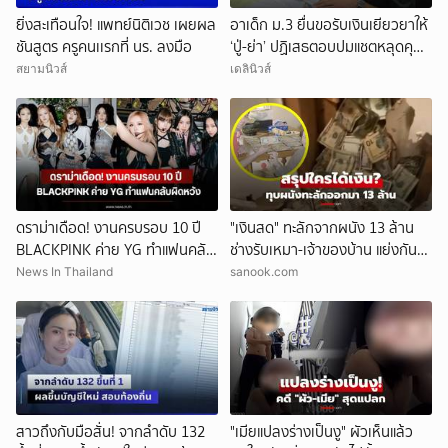
ยิ่งสะเทือนใจ! แพทย์นิติเวช เผยผล
อาเด็ก ม.3 ยื่นขอรับเงินเยียวยาให้
ชันสูตร ครูคนเเรกที่ นร. ลงมือ
‘ปู่-ย่า’ ปฏิเสธตอบปมแชตหลุดคุย
แม่ ‘ถูกกลั่นแกล้ง’
สยามนิวส์
เดลินิวส์
ดราม่าเดือด! งานครบรอบ 10 ปี
"เงินสด" ทะลักจากผนัง 13 ล้าน
BLACKPINK ค่าย YG ทำแฟนคลับ
ช่างรับเหมา-เจ้าของบ้าน แย่งกัน
ผิดหวัง
วุ่น สุดท้ายศาลตัดสินให้ใคร?!
News In Thailand
sanook.com
สาวถึงกับมือสั่น! จากลำดับ 132
"เมียแปลงร่างเป็นงู" ผัวเห็นแล้ว