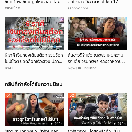
ขึ้นที่ 1 ผลขึ้นบัญชีใหม่ สอบท้อง
ตกใจกลัว วิ่งกวดกันไปชั้น 17
ถิ่น
ตร.เผยบทสรุปคดีสุดแปลก!
สยามนิวส์
sanook.com
6 ราศี เงินทองเต็มสต็อก รวยช็อก
ลุ้นข่าวดี? แต้ว ณฐพร เผยความ
ไม่มีช็อต ปลดล็อกเรื่องเงิน มีลาภ
รัก เต้ย จรินทร์พร หลังรักหวานฉ่ำ
ลอยจ่อคิว
หนุ่มต่างชาติ
ดวง D
News In Thailand
คลิปที่กำลังได้รับความนิยม
01
02
วิดีโอ
วิดีโอ
“สาวหอบทองพม่า”เข้าร้านทอง
ยิ่งรู้ยิ่งจุก! เปิดของสำคัญ “ชิ้น