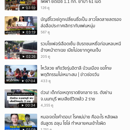
ไฟฟ้า ยึดไอซ์ 1.1 กก. ยาบ้า 61 เม็ด
03:59
126 ดู
บัญชีโจวเย่ถูกเปลี่ยนชื่อเป็น สาวโสดสายสตรอง
ส่อลือประกาศเลิกรากับแฟนหนุ่ม
03:19
567 ดู
รวบโชเฟอร์เลือดเย็น ขับรถชนเหยื่อก่อนหลบหนี
อ้างหน้าตาเฉย เมียไม่อยากดูคนเจ็บ
02:26
205 ดู
ไหว้สวย แก๊งวัยรุ่นอิตาลี ป่วนเมือง ขอโทษ
พฤติกรรมไม่เหมาะสม | ข่าวช่องวัน
07:04
433 ดู
ด่วน! เด็กก่อเหตุกราดยิงกลาง รร. ดังย่าน
จ.นนทบุรี พบเสียชีวิตแล้ว 2 ราย
00:34
4,355 ดู
หมอเจดไขคำตอบ! โรคแม่ม่าย คืออะไร หลังผล
ชันสูตร ฮลุน โซโล่ ทำหลายคนเข้าใจผิด
01:09
1,751 ดู