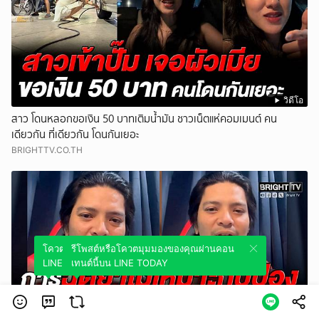
วิดีโอ
สาว โดนหลอกขอเงิน 50 บาทเติมน้ำมัน ชาวเน็ตแห่คอมเมนต์ คน
เดียวกัน ที่เดียวกัน โดนกันเยอะ
BRIGHTTV.CO.TH
โควตมุมมองของคุณผ่านคอนเทนต์นี้บน
รีโพสต์หรือโควตมุมมองของคุณผ่านคอน
LINE TODAY
เทนต์นี้บน LINE TODAY