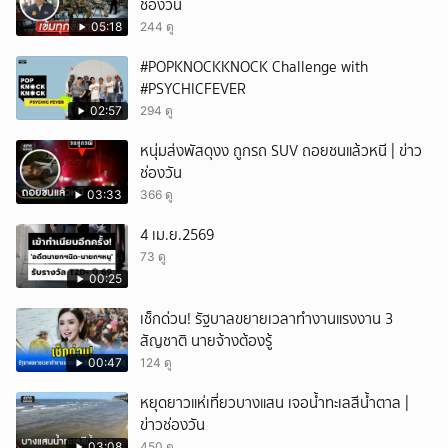
ช่องวัน
05:18
244 ดู
#POPKNOCKKNOCK Challenge with
#PSYCHICFEVER
02:57
294 ดู
หนุ่มส่งพัสดุงง ถูกรถ SUV ถอยชนแล้วหนี | ข่าว
ช่องวัน
03:33
366 ดู
4 เม.ย.2569
73 ดู
00:25
เช็กด่วน! รัฐบาลขยายเวลาทำงานแรงงาน 3
สัญชาติ นายจ้างต้องรู้
00:47
124 ดู
หยุดยาวแห่เที่ยวบางแสน เจอน้ำทะเลสีน้ำตาล |
ข่าวช่องวัน
03:08
450 ดู