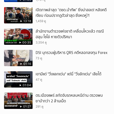
เปิดภาพล่าสุด “ตชด.นำทัพ” ยิ่งน่าสลด! หลังคดี
เงียบ ก่อนปรากฎตัวล่าสุด ยิ่งหดหู่?!
13:18
1,459 ดู
สำนักงานตำรวจแห่งชาติ เคลื่อนไหวเเล้ว กรณี
ฮลุน โซโล่ หายตัวปริศนา
00:35
3,554 ดู
DSI บุกรวบผู้บริหาร QRS คดีหลอกลงทุน Forex
73 ดู
01:16
เขามีแต่ "วิ่งแลกแว่น" แต่นี่ "วิ่งลักแว่น" เสียได้
47 ดู
01:04
ตร.เมืองแพร่ สกัดจับรถหลบหนีด่าน ตรวจพบ
ยาบ้ากว่า 2 ล้านเม็ด
01:27
291 ดู