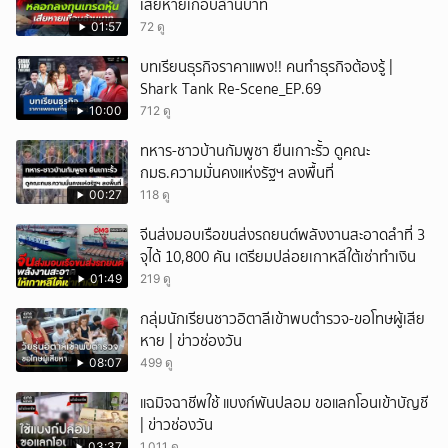
เสียหายเกือบล้านบาท
01:57
72 ดู
บทเรียนธุรกิจราคาแพง!! คนทำธุรกิจต้องรู้ |
Shark Tank Re-Scene_EP.69
10:00
712 ดู
ทหาร-ชาวบ้านกัมพูชา ยืนเกาะรั้ว ดูคณะ
กมธ.ความมั่นคงแห่งรัฐฯ ลงพื้นที่
00:27
118 ดู
จีนส่งมอบเรือขนส่งรถยนต์พลังงานสะอาดลำที่ 3
จุได้ 10,800 คัน เตรียมปล่อยเกาหลีใต้เช่าทำเงิน
01:49
219 ดู
กลุ่มนักเรียนชาวอิตาลีเข้าพบตำรวจ-ขอโทษผู้เสีย
หาย | ข่าวช่องวัน
08:07
499 ดู
แฉมิจฉาชีพใช้ แบงก์พันปลอม ขอแลกโอนเข้าบัญชี
| ข่าวช่องวัน
03:37
1,011 ดู