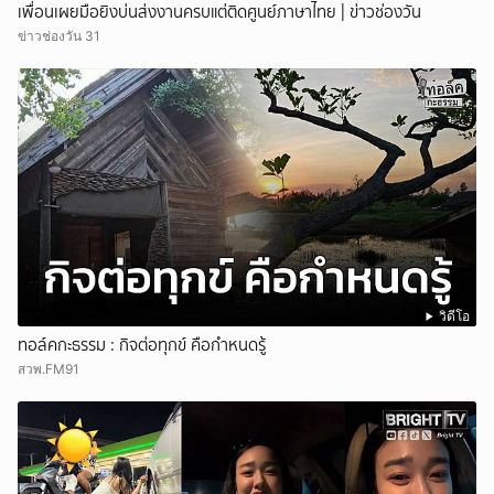
เพื่อนเผยมือยิงบ่นส่งงานครบแต่ติดศูนย์ภาษาไทย | ข่าวช่องวัน
ข่าวช่องวัน 31
วิดีโอ
ทอล์คกะธรรม : กิจต่อทุกข์ คือกำหนดรู้
สวพ.FM91