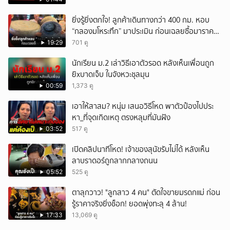
ยิ่งรู้ยิ่งตกใจ! ลูกค้าเดินทางกว่า 400 กม. หอบ
“กลองมโหระทึก” มาประเมิน ก่อนเฉลยซื้อมาราคา
เท่าไหร่?
19:29
701 ดู
นักเรียน ม.2 เล่าวิธีเอาตัวรอด หลังเห็นเพื่อนถูก
ยิxบาดเจ็บ ในจังหวะชุลมุน
00:59
1,373 ดู
เอาให้สาสม? หนุ่ม เสนอวิธีโหด พาตัวป๋องไปประ
หา_ที่จุดเกิดเหตุ ตรงหลุมที่มันฝัง
03:52
517 ดู
เปิดคลิปนาทีโหด! เจ้าของสุนัขรับไม่ได้ หลังเห็น
ลาบราดอร์ถูกลากกลางถนน
05:52
525 ดู
ตาลุกวาว! "ลูกสาว 4 คน" ตัดใจขายมรดกแม่ ก่อน
รู้ราคาจริงยิ่งช็อก! ยอดพุ่งทะลุ 4 ล้าน!
17:33
13,069 ดู