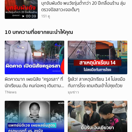
บุกจับผับดัง พบวัยรุ่นต่ำกว่า 20 ปีเกลื่อนร้าน สุ่ม
ตรวจปัสสาวะเจอเต็มๆ
00:39
151 ดู
10 บทความที่อยากแนะนำให้คุณ
ผิดคาดมาก เผยนิสัย "ครูอรสา" ที่
รู้แล้ว! สาเหตุนักเรียน 14 ไม่ลงมือ
นักเรียนม.ต้น คนก่อเหตุ เดินตาม
กับภารโรง แถมเดินเข้าไปคุยด้วย
หา
TNews
มุมข่าว