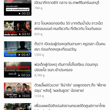
เปิดนาทีกราดยิX กลาง รร.เทพศิรินทร์นนทบุรี
794 ดู
00:22
สาว โดนหลอกขอเงิน 50 บาทเติมน้ำมัน ชาวเน็ต
แห่คอมเมนต์ คนเดียวกัน ที่เดียวกัน โดนกันเยอะ
03:12
623 ดู
ถึงว่า! เปิดปมผู้ก่อเหตุเดินตามหา ครูอรสา เป็นคน
แรก ก่อนเกิดเหตุสะเทือนขวัญ
00:47
1,552 ดู
พ่อเด็กผู้ก่อเหตุ เดินทางไปโรงเรียน ก่อนทรุด
ปล่อยโฮ จนท.เข้าประครอง
00:33
6,765 ดู
ตัวแม่โผล่ร่วมวง! “ลีน่าจัง” ขอพูดตรงๆ ถึง “พี่ชาย
ฮลุน” หลังรู้ “ผลชันสูตร” น้องชาย!
15:00
1,124 ดู
เพื่อนเผยมือยิงบ่นส่งงานครบแต่ติดศูนย์ภาษาไทย