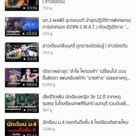
| ข่าวช่องวัน
03:59
752 ดู
มท.2 พลพีร์ สุวรรณฉวี นำชุดปฏิบัติการพิเศษกรม
การปกครอง (DOPA S.W.A.T.) เปิดปฏิบัติการ “บา
รมีโสธร” บุกจับผับเถื่อนอัพยา กลางเมืองแปดริ้ว
03:03
239 ดู
เปิดถึงเช้า ไร้ใบอนุญาต
สาวเตือนกลิ่นบุหรี่ ถูกปาระเบิดข่มขู่ | ข่าวช่องวัน
345 ดู
02:25
เปิดภาพล่าสุด “ลำไย ไหทองคำ” เปลี่ยนไป! อวบ
ขึ้นผิดตา แฟนคลับแห่ทัก “นายห้าง” เฉลยสาเหตุ
ชัด!
06:04
2,556 ดู
เสียชีวิตเพิ่ม นักเรียนหญิง วัย 12 ปี จากเหตุ
รุนแรง ในโรงเรียนเทพศิรินทร์ นนทบุรี รวมดับแล้ว
9 ราย
01:32
997 ดู
นักเรียน ม.4 กอดกันดิ่งชั้น 6 โรงเรียนดังสายไหม
1,388 ดู
01:44