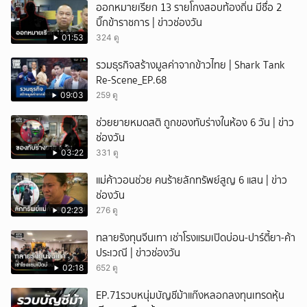
ออกหมายเรียก 13 รายโกงสอบท้องถิ่น มีชื่อ 2
ยกเลิก
บิ๊กข้าราชการ | ข่าวช่องวัน
01:53
324 ดู
รวมธุรกิจสร้างมูลค่าจากข้าวไทย | Shark Tank
Re-Scene_EP.68
09:03
259 ดู
ช่วยยายหมดสติ ถูกของทับร่างในห้อง 6 วัน | ข่าว
ช่องวัน
03:22
331 ดู
แม่ค้าวอนช่วย คนร้ายลักทรัพย์สูญ 6 แสน | ข่าว
ช่องวัน
02:23
276 ดู
ทลายรังทุนจีนเทา เช่าโรงแรมเปิดบ่อน-ปาร์ตี้ยา-ค้า
ประเวณี | ข่าวช่องวัน
02:18
652 ดู
EP.71รวบหนุ่มบัญชีม้าแก๊งหลอกลงทุนเทรดหุ้น