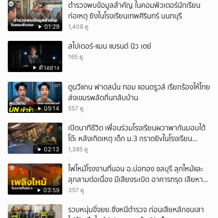
ตำรวจพบข้อมูลสำคัญ ในคอมพิวเตอร์นักเรียน
ก่อเหตุ ยิงในโรงเรียนเทพศิรินทร์ นนทบุรี
01:29
1,408 ดู
สไปเดอร์-แมน แบรนด์ นิว เดย์
165 ดู
ตัวอย่าง
ตูนวีแกน ฟาดสนั่น ทอม แอนดรูวส์ เรียกร้องให้ไทย
ส่งเขมรพลัดถิ่นกลับบ้าน
05:14
557 ดู
เปิดนาทีชีวิต เพื่อนร่วมโรงเรียนผวาพากันมอบใต้
โต๊ะ หลังเกิดเหตุ เด็ก ม.3 กราดยิvในโรงเรียน
เทพศิรินทร์นนท์ แบบไม่เลือกหน้า เสียงปืนดังสนั่น
02:13
1,385 ดู
หวั่นไหว
ไฟไหม้โรงงานที่นอน อ.บ่อทอง ชลบุรี ลุกไหม้และ
ลุกลามต่อเนื่อง มีเสียงระเบิด อาคารทรุด เสียหาย
หนัก
03:59
357 ดู
รวบหนุ่มขี่จยย.ซิ่งหนีตำรวจ ก่อนเสียหลักชนเสา