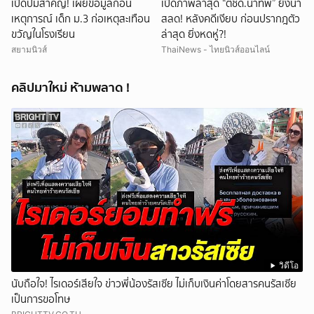
เปิดปมสำคัญ! เผยข้อมูลก่อน
เปิดภาพล่าสุด “ตชด.นำทัพ” ยิ่งน่า
เหตุการณ์ เด็ก ม.3 ก่อเหตุสะเทือน
สลด! หลังคดีเงียบ ก่อนปรากฎตัว
ขวัญในโรงเรียน
ล่าสุด ยิ่งหดหู่?!
สยามนิวส์
ThaiNews - ไทยนิวส์ออนไลน์
คลิปมาใหม่ ห้ามพลาด !
วิดีโอ
นับถือใจ! ไรเดอร์เสียใจ ข่าวพี่น้องรัสเซีย ไม่เก็บเงินค่าโดยสารคนรัสเซีย
เป็นการขอโทษ