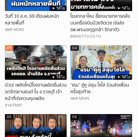
วิดีโอ
วิดีโอ
วันที่ 10 ส.ค. 69 เตือนฝนหนัก
โฆษกกลาโหม ชี้แจงนายทหารคลั่ง
หลายพื้นที่
บนเครื่องบินป่วยจิตเวช เร่งส่ง
รพ.พระมงกุฎเกล้า รักษาตัว
WeR NEWS
BRIGHTTV.CO.TH
03
04
วิดีโอ
วิดีโอ
ด่วน! เพลิงไหม้โรงงานผลิตชิ้นส่วน
“แรม” คู่หู ฮลุน โซโล่ ร่วมส่งเพื่อน
รถจักรยานยนต์ ใน จ.ราชบุรี เจ้า
ครั้งสุดท้าย .
หน้าที่เร่งควบคุมเพลิง
WeR NEWS
สวพ.FM91
05
06