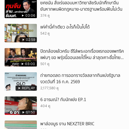
ยศชนัน สั่งเร่งสอบมหาวิทยาลัยรับนักศึกษาจีน
ยันหากพบผิดกฎหมาย-มาตรฐานพร้อมฟันไม่เว้น
03:06
374 ดู
แค่คำนี้คำเดียว อะไรก็เป็นไปได้
542 ดู
02:59
ปิดกล้องแล้วครับ ซีรีส์พระเอกเรื่องแรกของแพทริค
แฟนๆ ขอ พรุ่งนี้ออนเลยได้ไหม ล่าสุดเคาะชื่อไทย
แล้ว
03:00
501 ดู
ถ่ายทอดสด การออกรางวัลสลากกินแบ่งรัฐบาล
งวดวันที่ 16 ก.ค. 2569
REPLAY
2,177,580 ดู
6 อารมณ์? กับนักแข่ง EP.1
404 ดู
01:50
พาส่องบูธ งาน NEXZTER BRIC