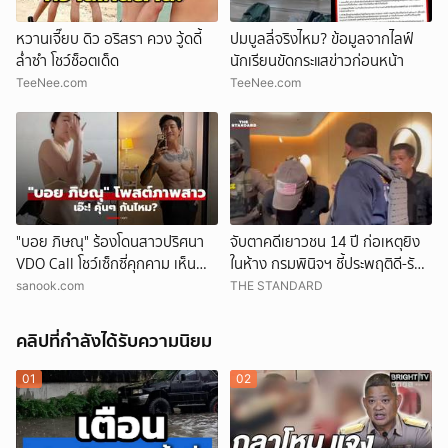
หวานเจี๊ยบ ดิว อริสรา ควง วู้ดดี้
ปมบูลลี่จริงไหม? ข้อมูลจากไลฟ์
ล่ำซำ โชว์ช็อตเด็ด
นักเรียนขัดกระแสข่าวก่อนหน้า
TeeNee.com
TeeNee.com
"บอย ภิษณุ" ร้องโดนสาวปริศนา
จับตาคดีเยาวชน 14 ปี ก่อเหตุยิง
VDO Call โชว์เซ็กซี่คุกคาม เห็น
ในห้าง กรมพินิจฯ ชี้ประพฤติดี-รับ
ภาพพีกสุดตอนเฉลย!
การรักษาต่อเนื่อง ประเมินปล่อยตัว
sanook.com
THE STANDARD
คลิปที่กำลังได้รับความนิยม
01
02