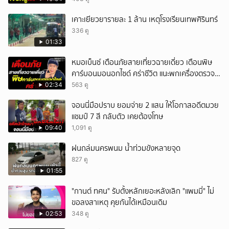
เคาะเยียวยารายละ 1 ล้าน เหตุโรงเรียนเทพศิรินทร์
336 ดู
01:33
หมอเบ็นซ์ เตือนภัยสายเที่ยวฉายเดี่ยว เตือนพิษ
คาร์บอนมอนอกไซด์ คร่าชีวิต แนะพกเครื่องตรวจ
วัดติดตัว
02:34
563 ดู
จอนนี่มือปราบ ยอมจ่าย 2 แสน ให้โอกาสอดีตมวย
แชมป์ 7 สี กลับตัว เคยต้องโทษ
09:40
1,091 ดู
ฝนถล่มนครพนม น้ำท่วมขังหลายจุด
827 ดู
01:55
"กานต์ ทศน" รับตั้งหลักเยอะหลังเลิก "แพมมี่" ไม่
ขอลงสาเหตุ คุยกันได้เหมือนเดิม
02:53
348 ดู