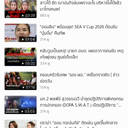
สาวใต้ ซัด ฌาปนกิจล่มเพราะอะไร บริหารไม่ได้แล้ว
มาโกงคนแก่
03:29
683 ดู
"ออมสิน" พร้อมลุย! SEA V Cup 2026 ต้อนรับ
"บุ๋มบิ๋ม" คืนทัพ
01:04
214 ดู
หลับวูบเป็นเหตุ! นายก อบต. เผยอาการคนขับ เหตุ
เก๋งพุ่งชน ศูนย์เด็กเล็ก
00:22
334 ดู
ครอบครัวรับศพ “รอง ผอ.” เหยื่อกราดยิง | ข่าว
ช่องวัน
07:16
109 ดู
มท.2 พลพีร์ สุวรรณฉวี นำชุดปฏิบัติการพิเศษกรม
การปกครอง (DOPA S.W.A.T.) เปิดปฏิบัติการ “บา
รมีโสธร” บุกจับผับเถื่อนอัพยา กลางเมืองแปดริ้ว
03:03
274 ดู
เปิดถึงเช้า ไร้ใบอนุญาต
ดราม่า "ออม กรณ์นภัส" ติดเล่น บูสต์ไมค์กลาง