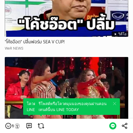
วิดีโอ
"โค้ชอ๊อต" ปลื้มฟอร์ม SEA V CUP!
WeR NEWS
โควตมุมมองของคุณผ่านคอนเทนต์นี้บน
รีโพสต์หรือโควตมุมมองของคุณผ่านคอน
LINE TODAY
เทนต์นี้บน LINE TODAY
วิดีโอ
1
แล้วก็หากันจนเจอ หุ่นเป๊ะ หน้าเป๊ะ เหมือนพี่น้องที่พลัดพราก งานนี้แฟนๆ