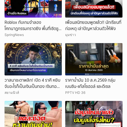
Roblox กับเกมจำลอง
เพื่อนสนิทยอมพูดแล้ว!! นักเรียนที่
โศกนาฏกรรมกราดยิง พื้นที่เชิดชู
ก่อเหตุ เล่าปัญหาส่วนตัวให้ฟัง
ความรุนแรง?
SpringNews
มุมข่าว
วาสนาชะตาพลิก! เปิด 4 ราศี หยิบ
ราคาน้ำมัน 10 ส.ค.2569 กลุ่ม
จับอะไรก็เป็นเงินเป็นทอง เงินทอง
เบนซิน-แก๊สโซฮอล์ และดีเซล
ไหลมาเทมาไม่ขาดสาย
สยามนิวส์
PPTV HD 36