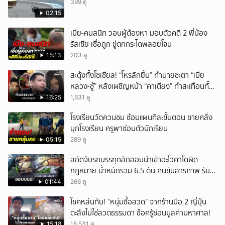
399 ดู
02:15
เมีย-คนสนิท วอนผู้ต้องหา มอบตัวคดี 2 พี่น้อง
รัสเซีย เชื่อถูก ขู่ตกกระไดพลอยโจน
15:13
203 ดู
สะดุ้งทั้งโซเชียล! “โหรลักยิ้ม” ทำนายชะตา “เมีย
หลวง-ชู้” หลังเผชิญหน้า “คาเตียง” ทำสะเทือนทั้ง
ประเทศ
16:25
1,631 ดู
โรงเรียนวัดควนชม ซ้อมแผนทีละขั้นตอน ชายคลั่ง
บุกโรงเรียน ครูพาซ่อนตัวนักเรียน
05:15
289 ดู
สกัดจับรถบรรทุกลักลอบนำเข้าอะโวคาโดผิด
กฎหมาย น้ำหนักรวม 6.5 ตัน คนขับสารภาพ รับ
ค่าจ้างเที่ยวละ 5,000 บาท
01:44
266 ดู
โชคหล่นทับ! “หนุ่มซื้อลวด” จากร้านมือ 2 ญี่ปุ่น
ตะลึงไม่ใช่ลวดธรรมดา ช็อครู้ซ่อนมูลค่ามหาศาล!
15:18
16,531 ดู