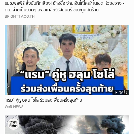
รมช.พลพีร์ สั่งบันทึกเสียง! อ้างชื่อ จ่ายเงินให้ใคร? ในเขต ห้วยขวาง -
ตม. จ่ายเป็นงวดๆ จะขอเคลียร์รัฐมนตรี ขณะถูกค้นร้าน
BRIGHTTV.CO.TH
วิดีโอ
“แรม” คู่หู ฮลุน โซโล่ ร่วมส่งเพื่อนครั้งสุดท้าย .
WeR NEWS