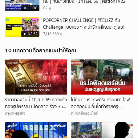
ถิ่น | ทันข่าวเที่ยง | 14 ก.ค. 69 | NationTV22
11:30
82 ดู
POPCORNER CHALLENGE | #FELIZZ กับ
Challenge แบบแมว ๆ จะน่ารักแค่ไหนมาดูเลย!
02:52
7,118,569 ดู
10 บทความที่อยากแนะนำให้คุณ
ราคาทองวันนี้ 10 ส.ค.69 ทองแท่ง
ไม่ทน? "นร.เทพศิรินทร์นนท์" ไลฟ์
ทองรูปพรรณ เปิดตลาด ร่วง 350
สดตอกปม ลั่นไกทำร้ายครู-
บาท
นักเรียน โซเชียลแชร์แรง
กรุงเทพธุรกิจ
คมชัดลึกออนไลน์