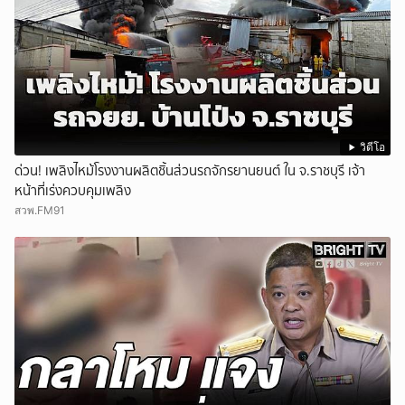
วิดีโอ
ด่วน! เพลิงไหม้โรงงานผลิตชิ้นส่วนรถจักรยานยนต์ ใน จ.ราชบุรี เจ้า
หน้าที่เร่งควบคุมเพลิง
สวพ.FM91