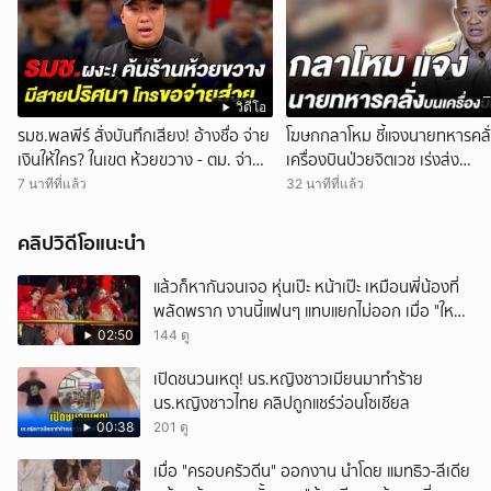
วิดีโอ
รมช.พลพีร์ สั่งบันทึกเสียง! อ้างชื่อ จ่าย
โฆษกกลาโหม ชี้แจงนายทหารคลั
เงินให้ใคร? ในเขต ห้วยขวาง - ตม. จ่าย
เครื่องบินป่วยจิตเวช เร่งส่ง
เป็นงวดๆ จะขอเคลียร์รัฐมนตรี ขณะถูก
รพ.พระมงกุฎเกล้า รักษาตัว
7 นาทีที่แล้ว
32 นาทีที่แล้ว
ค้นร้าน
คลิปวิดีโอแนะนำ
แล้วก็หากันจนเจอ หุ่นเป๊ะ หน้าเป๊ะ เหมือนพี่น้องที่
พลัดพราก งานนี้แฟนๆ แทบแยกไม่ออก เมื่อ "ใหม่
พัชรี" นักร้องคนดัง เจอแฝดสาขาอินเดีย พร้อม
02:50
144 ดู
มอบชุดสวยให้เป็นของขวัญอีกด้วย
เปิดชนวนเหตุ! นร.หญิงชาวเมียนมาทำร้าย
นร.หญิงชาวไทย คลิปถูกแชร์ว่อนโซเชียล
00:38
201 ดู
เมื่อ "ครอบครัวดีน" ออกงาน นำโดย แมทธิว-ลีเดีย