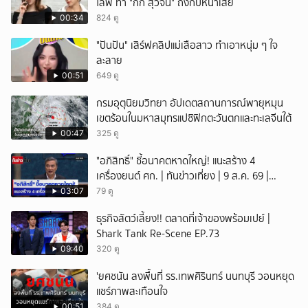
ไลฟ์ ทำ "กิ๊ก สุวัจนี" ถึงกับหน้าเสีย
00:34
824 ดู
"ปันปัน" เสิร์ฟคลิปแม่เสือสาว ทำเอาหนุ่ม ๆ ใจ
ละลาย
00:51
649 ดู
กรมอุตุนิยมวิทยา อัปเดตสถานการณ์พายุหมุน
เขตร้อนในมหาสมุทรแปซิฟิกตะวันตกและทะเลจีนใต้
00:47
325 ดู
"อภิสิทธิ์" ชี้อนาคตหาดใหญ่! แนะสร้าง 4
เครื่องยนต์ ศก. | ทันข่าวเที่ยง | 9 ส.ค. 69 |
NationTV22
03:07
79 ดู
ธุรกิจสัตว์เลี้ยง!! ตลาดที่เจ้าของพร้อมเปย์ |
Shark Tank Re-Scene EP.73
09:40
320 ดู
'ยศชนัน ลงพื้นที่ รร.เทพศิรินทร์ นนทบุรี วอนหยุด
แชร์ภาพสะเทือนใจ
00:51
384 ดู