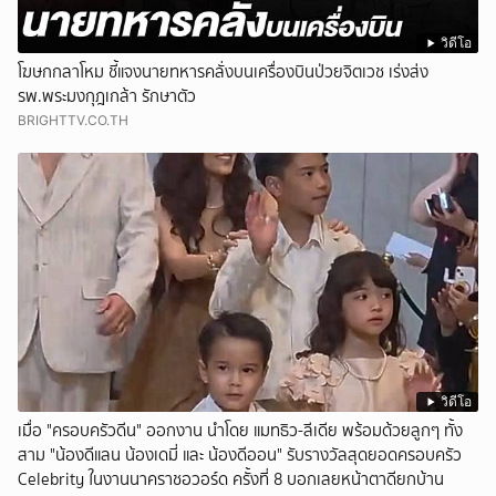
วิดีโอ
โฆษกกลาโหม ชี้แจงนายทหารคลั่งบนเครื่องบินป่วยจิตเวช เร่งส่ง
รพ.พระมงกุฎเกล้า รักษาตัว
BRIGHTTV.CO.TH
วิดีโอ
เมื่อ "ครอบครัวดีน" ออกงาน นำโดย แมทธิว-ลีเดีย พร้อมด้วยลูกๆ ทั้ง
สาม "น้องดีแลน น้องเดมี่ และ น้องดีออน" รับรางวัลสุดยอดครอบครัว
Celebrity ในงานนาคราชอวอร์ด ครั้งที่ 8 บอกเลยหน้าตาดียกบ้าน