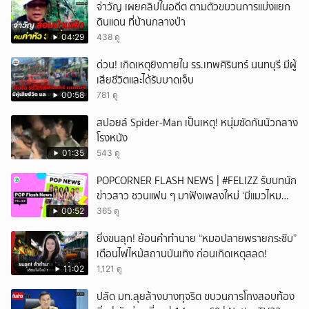
จ่าวัญ เผยคลิปในอดีต ตามตัวขบวนการแบ่งแยก
ดินแดน ที่บ้านกลางป่า
04:29
438 ดู
ด่วน! เกิดเหตุยิงภายใน รร.เทพศิรินทร์ นนทบุรี มีผู้
เสียชีวิตและได้รับบาดเจ็บ
00:58
781 ดู
สปอยล์ Spider-Man เป็นเหตุ! หนุ่มซัดกันนัวกลาง
โรงหนัง
01:35
543 ดู
POPCORNER FLASH NEWS | #FELIZZ รับบทนัก
ข่าวสาว ชวนแฟน ๆ มาฟังเพลงใหม่ ‘มีแมวไหม
(Catch Me If You Can)’
00:52
365 ดู
ยิ่งขนลุก! ย้อนคำทำนาย “หมอปลายพรายกระซิบ”
เตือนไฟไหม้สถานบันเทิง ก่อนเกิดเหตุสลด!
11:02
1,121 ดู
ปลัด มท.ลุยล้างบางทุจริต ขบวนการโกงสอบท้อง