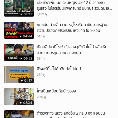
เสียชีวิตเพิ่ม นักเรียนหญิง วัย 12 ปี จากเหตุ
รุนแรง ในโรงเรียนเทพศิรินทร์ นนทบุรี รวมดับแล้ว
9 ราย
01:32
1,122 ดู
ยศชนัน นำคลี่คลายเหตุโรงเรียน เข็นมาตรฐาน
ความปลอดภัยโรงเรียนแห่งชาติ ใน 90 วัน
04:44
515 ดู
เปิดคลิปนาทีโหด! เจ้าของสุนัขรับไม่ได้ หลังเห็น
ลาบราดอร์ถูกลากกลางถนน
05:52
584 ดู
ฟีเจอร์นี้จะไม่ลับอีกต่อไปปปป
259 ดู
01:17
ใครเป็นเหมือนกันบ้างงงง
204 ดู
02:34
ตำรวจทางหลวง สกัดจับ 2 กระบะซิ่ง ลอบขน