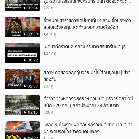
รุนแรง ในโรงเรียนเทพศิรินทร์ นนท์ ตั้งสวดที่วัด
ลาดปลาดุก
02:24
727 ดู
อึ้งหนัก! ข้าราชการเกษียณทุ่ม 4 ล้าน ซื้อของเก่า
สะสมหวังลงทุน สุดท้ายเจอความจริงช็อก
03:38
1,461 ดู
เปิดนาทีกราดยิX กลาง รร.เทพศิรินทร์นนทบุรี
1,347 ดู
00:22
สภาฯ คอซอวอสุดวุ่นวาย ปาไข่ใส่กันชุลมุน | ข่าว
ช่องวัน
02:37
287 ดู
ตำรวจทางหลวงอยุธยาฯ ร่วม ปส.ตรวจยึดยาไอซ์
หนัก 320 กก. มูลค่าประมาณ 38 ล้านบาท
02:13
328 ดู
เพลิงไหม้โรงงานผลิตอะไหล่รถยนต์ เทศบาล ต.ท่า
ผา ระดมรถน้ำ เข้าควบคุมเพลิง
09:22
152 ดู