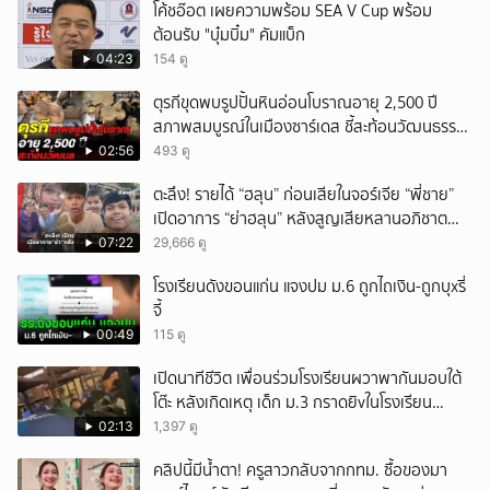
โค้ชอ๊อต เผยความพร้อม SEA V Cup พร้อม
ต้อนรับ "บุ๋มบิ๋ม" คัมแบ็ก
04:23
154 ดู
ตุรกีขุดพบรูปปั้นหินอ่อนโบราณอายุ 2,500 ปี
สภาพสมบูรณ์ในเมืองซาร์เดส ชี้สะท้อนวัฒนธรรม
ลิเดีย
02:56
493 ดู
ตะลึง! รายได้ “ฮลุน” ก่อนเสียในจอร์เจีย “พี่ชาย”
เปิดอาการ “ย่าฮลุน” หลังสูญเสียหลานอภิชาต
บุตร!
07:22
29,666 ดู
โรงเรียนดังขอนแก่น แจงปม ม.6 ถูกไถเงิน-ถูกบุxรี่
จี้
00:49
115 ดู
เปิดนาทีชีวิต เพื่อนร่วมโรงเรียนผวาพากันมอบใต้
โต๊ะ หลังเกิดเหตุ เด็ก ม.3 กราดยิvในโรงเรียน
เทพศิรินทร์นนท์ แบบไม่เลือกหน้า เสียงปืนดังสนั่น
02:13
1,397 ดู
หวั่นไหว
คลิปนี้มีน้ำตา! ครูสาวกลับจากกทม. ซื้อของมา