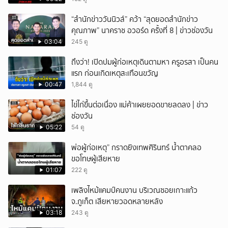
“สำนักข่าววันนิวส์” คว้า “สุดยอดสำนักข่าว
คุณภาพ” นาคราช อวอร์ด ครั้งที่ 8 | ข่าวช่องวัน
03:04
245 ดู
ถึงว่า! เปิดปมผู้ก่อเหตุเดินตามหา ครูอรสา เป็นคน
แรก ก่อนเกิดเหตุสะเทือนขวัญ
00:47
1,844 ดู
ไข่ไก่ขึ้นต่อเนื่อง แม่ค้าเผยยอดขายลดลง | ข่าว
ช่องวัน
05:22
54 ดู
พ่อผู้ก่อเหตุ” กราดยิงเทพศิรินทร์ น้ำตาคลอ
ขอโทษผู้เสียหาย
01:07
222 ดู
เพลิงไหม้แคมป์คนงาน บริเวณซอยเกาะแก้ว
จ.ภูเก็ต เสียหายวอดหลายหลัง
03:18
243 ดู