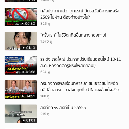
ยกเลิก
คลังประกาศแล้ว! อุทธรณ์ บัตรสวัสดิการแห่งรัฐ
2569 ไม่ผ่าน ต้องทำอย่างไร?
00:33
326 ดู
“ครั้งแรก” ในชีวิต เกิดขึ้นกลางกองถ่าย!
1,570 ดู
01:13
รร.ดังหาดใหญ่ ประกาศปรับเรียนออนไลน์ 10-11
ส.ค. หลังอดีตครูฝรั่งโพสต์คลิปขู่
02:58
624 ดู
กรมกิจการพลเรือนทหารบก ชมเยาวชนไทยอัด
คลิปสื่อสารภาษาอังกฤษถึง UN แจงข้อเท็จจริง
ประวัติศาสตร์มนุษยธรรมไทย
04:52
168 ดู
สิ่งที่คิด vs สิ่งที่เป็น 55555
215 ดู
01:01