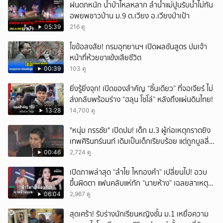
ฝนตกหนัก น้ำป่าไหลหลาก ลำน้ำแม่ปูนรับน้ำไม่ทัน
อพยพชาวบ้าน ม.9 ต.เวียง อ.เวียงป่าเป้า
05:39
216 ดู
ไขข้อสงสัย! กรมอุทยานฯ เปิดผลชันสูตร ปมเจ้า
หน้าที่ห้วยขาแข้งเสียชีวิต
00:39
103 ดู
ยิ่งรู้ยิ่งจุก! เปิดของสำคัญ “ชิ้นเดียว” ที่จอเจียร์ ไม่
ส่งกลับพร้อมร่าง “ฮลุน โซโล่” หลังถึงแผ่นดินไทย!
13:28
14,700 ดู
"หนุ่ม กรรชัย" เปิดปม! เด็ก ม.3 ผู้ก่อเหตุกราดยิง
เทพศิรินทร์นนท์ เดิมเป็นเด็กเรียบร้อย แต่ถูกบูลลี่
หนัก คาดแรงกดดันสะสมกลายเป็นแรงแค้น จนก่อ
00:46
2,724 ดู
เหตุสลด
เปิดภาพล่าสุด “ลำไย ไหทองคำ” เปลี่ยนไป! อวบ
ขึ้นผิดตา แฟนคลับแห่ทัก “นายห้าง” เฉลยสาเหตุ
ชัด!
06:04
2,967 ดู
สุดเศร้า! รับร่างนักเรียนหญิงชั้น ม.1 เหยื่อความ