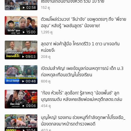
แรงงานเถื่อนข้ามจังหวัด รวม 10 ราย
02:58
152 ดู
ตัวแม่โผล่ร่วมวง! “ลีน่าจัง” ขอพูดตรงๆ ถึง “พี่ชาย
ฮลุน” หลังรู้ “ผลชันสูตร” น้องชาย!
15:00
1,295 ดู
สุดฮา! พ่อค้าสู้มือ ใครกดรีวิว 1 ดาว มาเจอกัน
หน่อยจ๊ะ
09:03
208 ดู
เปิดปมสำคัญ! เผยข้อมูลก่อนเหตุการณ์ เด็ก ม.3
ก่อเหตุสะเทือนขวัญในโรงเรียน
00:46
606 ดู
“ก้อง ห้วยไร่” สุดช็อก! รู้สาเหตุ “น้องพั๊นซ์“ ลูก
บุญธรรมดับ หลังเคยเสียพ่อแม่เหตุตึกสตง.ถล่ม
09:06
454 ดู
บุญใหญ่! รองเทน ช่วยหมูที่กำลังถูกพาไปโรงเชือ_
น้องตกลงมาหน้ารถตำรวจพอดี
10:54
403 ดู