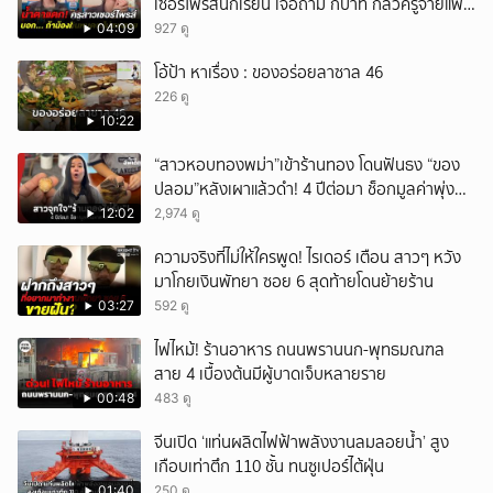
เซอร์ไพรส์นักเรียน เจอถาม กี่บาท กลัวครูจ่ายแพง
w
04:09
927 ดู
โอ้ป้า หาเรื่อง : ของอร่อยลาซาล 46
226 ดู
10:22
“สาวหอบทองพม่า”เข้าร้านทอง โดนฟันธง “ของ
ปลอม”หลังเผาแล้วดำ! 4 ปีต่อมา ช็อกมูลค่าพุ่ง
มหาศาล!
12:02
2,974 ดู
ความจริงที่ไม่ให้ใครพูด! ไรเดอร์ เตือน สาวๆ หวัง
มาโกยเงินพัทยา ซอย 6 สุดท้ายโดนย้ายร้าน
03:27
592 ดู
ไฟไหม้! ร้านอาหาร ถนนพรานนก-พุทธมณฑล
สาย 4 เบื้องต้นมีผู้บาดเจ็บหลายราย
00:48
483 ดู
จีนเปิด ‘แท่นผลิตไฟฟ้าพลังงานลมลอยน้ำ’ สูง
เกือบเท่าตึก 110 ชั้น ทนซูเปอร์ไต้ฝุ่น
01:40
250 ดู