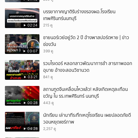
บรรยากาศญาติรับร่างงรองผอ.โรงเรียน
เทพศิรินทร์นนทบุรี
02:24
215 ดู
ชายนอร์เวย์อยู่วัด 2 ปี อ้างพาสปอร์ตหาย | ข่าว
ช่องวัน
03:07
399 ดู
รวบไรเดอร์ หลอกสาวพัฒนาการช้า สารภาพออก
อุบาย อ้างจะสอนวิชานวด
03:21
841 ดู
สถานทูตจีนเคลื่อนไหวแล้ว! หลังเกิดเหตุสะเทือน
ขวัญ ใน รร.เทพศิรินทร์ นนทบุรี
00:28
443 ดู
นักเรียน เล่านาทีระทึกเหตุโรงเรียน เผยปลอดภัยดี
วอนหยุดแชร์ภาพ
04:28
2,257 ดู