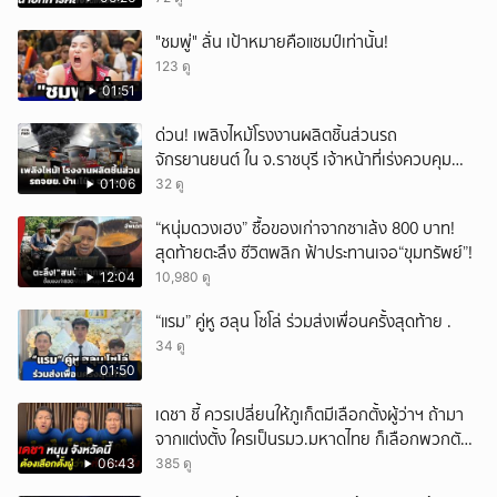
"ชมพู่" ลั่น เป้าหมายคือแชมป์เท่านั้น!
123 ดู
01:51
ด่วน! เพลิงไหม้โรงงานผลิตชิ้นส่วนรถ
จักรยานยนต์ ใน จ.ราชบุรี เจ้าหน้าที่เร่งควบคุม
เพลิง
01:06
32 ดู
“หนุ่มดวงเฮง” ซื้อของเก่าจากซาเล้ง 800 บาท!
สุดท้ายตะลึง ชีวิตพลิก ฟ้าประทานเจอ“ขุมทรัพย์”!
12:04
10,980 ดู
“แรม” คู่หู ฮลุน โซโล่ ร่วมส่งเพื่อนครั้งสุดท้าย .
34 ดู
01:50
เดชา ชี้ ควรเปลี่ยนให้ภูเก็ตมีเลือกตั้งผู้ว่าฯ ถ้ามา
จากแต่งตั้ง ใครเป็นรมว.มหาดไทย ก็เลือกพวกตัว
เอง
06:43
385 ดู