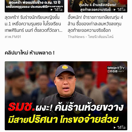
วิดีโอ
วิดีโอ
สุดเศร้า! รับร่างนักเรียนหญิงชั้น
อึ้งหนัก! ข้าราชการเกษียณทุ่ม 4
ม.1 เหยื่อความรุนแรง ในโรงเรียน
ล้าน ซื้อของเก่าสะสมหวังลงทุน
เทพศิรินทร์ นนท์ ตั้งสวดที่วัดลาด
สุดท้ายเจอความจริงช็อก
ปลาดุก
สวพ.FM91
ThaiNews - ไทยนิวส์ออนไลน์
คลิปมาใหม่ ห้ามพลาด !
วิดีโอ