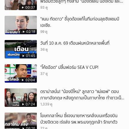
พร้อมด้วยลูกๆ ทั้งสาม "น้องดีแลน น้องเดมี่ และ
น้องดีออน" รับรางวัลสุดยอดครอบครัว
00:37
93 ดู
Celebrity ในงานนาคราชอวอร์ด ครั้งที่ 8 บอกเลย
"แนน ทัดดาว" ชี้จุดต้องแก้ในทีมก่อนลุยชิงแชมป์
หน้าตาดียกบ้าน
เอเชีย.
02:18
99 ดู
วันที่ 10 ส.ค. 69 เตือนฝนหนักหลายพื้นที่
36 ดู
01:45
"โค้ชอ๊อต" ปลื้มฟอร์ม SEA V CUP!
37 ดู
02:04
ดราม่าสนั่น! "น้องปีใหม่" ลูกสาว "แม่แอฟ" ตอบ
ภาษาอังกฤษ หลังถูกถามเป็นภาษาไทย ทำชาวเน็ต
ถกสนั่น!
07:24
1,339 ดู
โฆษกกลาโหม ชี้แจงนายทหารคลั่งบนเครื่องบิน
ป่วยจิตเวช เร่งส่ง รพ.พระมงกุฎเกล้า รักษาตัว
06:26
72 ดู