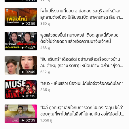
ไฟไหม้โรงงานที่นอน อ.บ่อทอง ชลบุรี ลุกไหม้และ
ลุกลามต่อเนื่อง มีเสียงระเบิด อาคารทรุด เสียหาย
หนัก
03:59
360 ดู
พูดแล้วของขึ้น! ทนายหงส์ เดือด ลูกหนี้หัวหมอ
ตั้งใจไม่จ่ายดอก แล้วแจ้งความมาจับเจ้าหนี้
04:07
468 ดู
ั่"จิน จรินทร์" เดือดจัด! อย่ามาเสือxเรื่องชาวบ้าน
ลั่น ด่าหนู (กวาง รติชา) เหมือนด่าพี่ อย่ามายุ่งกับ
คนของผม จบ!!!
02:49
632 ดู
“MUSE เห็นแล้ว! น้องเนเน่ถึงไอจีวงร็อกระดับโลก”
335 ดู
01:05
"โจอี้ ภูวศิษฐ์" เสียใจกับการจากไปของ "ฮลุน โซโล่"
ขอบคุณที่พาไปเห็นในสิ่งที่ไม่เคยเห็น ขอให้น้องไปสู่
สุคติ
02:39
1,056 ดู