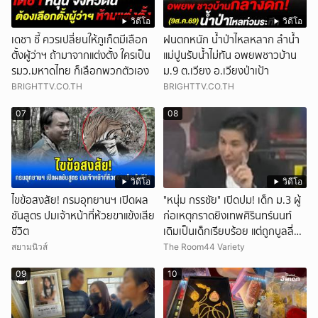
วิดีโอ
วิดีโอ
เดชา ชี้ ควรเปลี่ยนให้ภูเก็ตมีเลือก
ฝนตกหนัก น้ำป่าไหลหลาก ลำน้ำ
ตั้งผู้ว่าฯ ถ้ามาจากแต่งตั้ง ใครเป็น
แม่ปูนรับน้ำไม่ทัน อพยพชาวบ้าน
รมว.มหาดไทย ก็เลือกพวกตัวเอง
ม.9 ต.เวียง อ.เวียงป่าเป้า
BRIGHTTV.CO.TH
BRIGHTTV.CO.TH
07
08
วิดีโอ
วิดีโอ
ไขข้อสงสัย! กรมอุทยานฯ เปิดผล
"หนุ่ม กรรชัย" เปิดปม! เด็ก ม.3 ผู้
ชันสูตร ปมเจ้าหน้าที่ห้วยขาแข้งเสีย
ก่อเหตุกราดยิงเทพศิรินทร์นนท์
ชีวิต
เดิมเป็นเด็กเรียบร้อย แต่ถูกบูลลี่
หนัก คาดแรงกดดันสะสมกลายเป็น
สยามนิวส์
The Room44 Variety
แรงแค้น จนก่อเหตุสลด
09
10