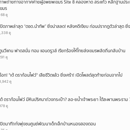
ภาพถ่ายทางอากาศค่ายผู้อพยพเขมร Site 8 คลองหาด สระแก้ว หลักฐานประ
เขมร
168 ดู
เปิดภาพล่าสุด “ตชด.นำทัพ” ยิ่งน่าสลด! หลังคดีเงียบ ก่อนปรากฎตัวล่าสุด ยิ่ง
1,338 ดู
ตูนวีแกน ฟาดสนั่น ทอม แอนดรูวส์ เรียกร้องให้ไทยส่งเขมรพลัดถิ่นกลับบ้าน
291 ดู
ช็อก! "เต้ ดราก้อนไฟว์" เสียชีวิตแล้ว ยิ่งเศร้า! เปิดโพสต์สุดท้ายก่อนจากไป
3,942 ดู
เต้ ดราก้อนไฟว์ มีหินปริศนาถ่วงกระเป๋า? ลอ-ยน้ำเจ้าพระยา ใต้สะพานพระราม 
978 ดู
เปิดนาที!เก๋งพุ่งชนศูนย์พัฒนาเด็กเล็กบ้านหนองสองตอน