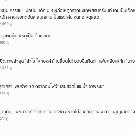
"หนุ่ม กรรชัย" เปิดปม! เด็ก ม.3 ผู้ก่อเหตุกราดยิงเทพศิรินทร์นนท์ เดิมเป็นเด็กเร
หนัก คาดแรงกดดันสะสมกลายเป็นแรงแค้น จนก่อเหตุสลด
2,469 ดู
ครู เผยผู้ก่อเหตุเป็นเด็กเรียนดี
860 ดู
เปิดภาพล่าสุด “ลำไย ไหทองคำ” เปลี่ยนไป! อวบขึ้นผิดตา แฟนคลับแห่ทัก “นาย
2,331 ดู
สุดเศร้า! พบร่าง "เต้ ดราก้อนไฟว์" เสียชีวิตในแม่น้ำเจ้าพระยา
834 ดู
_อนุทิน_ เผยอาจเกิดจากความเครียด ชี้หากไม่จบชีวิตตัวเอง ความสูญเสียอาจร
277 ดู