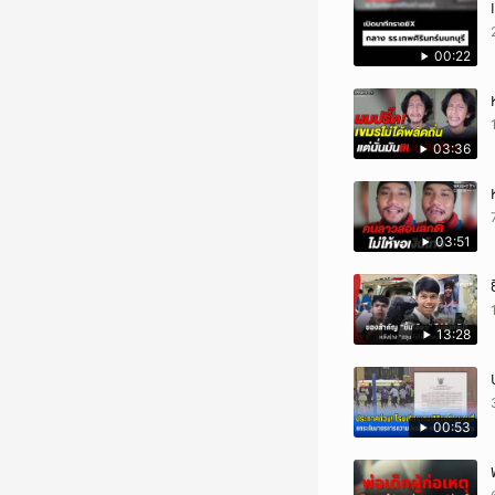
00:22
03:36
03:51
13:28
00:53