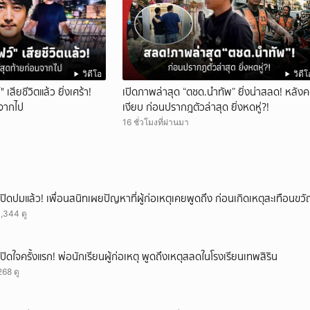
วิดีโอ
วิดีโ
 เสียชีวิตแล้ว ยิ่งเศร้า!
เปิดภาพล่าสุด “ตชด.นำทัพ” ยิ่งน่าสลด! หลังค
นจากไป
เงียบ ก่อนปรากฎตัวล่าสุด ยิ่งหดหู่?!
16 ชั่วโมงที่ผ่านมา
เปิดปมแล้ว! เพื่อนสนิทเผยปัญหาที่ผู้ก่อเหตุเคยพูดถึง ก่อนเกิดเหตุสะเทือนขว
1,344 ดู
เปิดใจครั้งแรก! พ่อนักเรียนผู้ก่อเหตุ พูดถึงเหตุสลดในโรงเรียนเทพสิริน
268 ดู