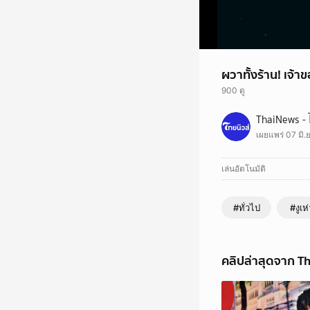
ผวาทั้งร้าน! เจ้า
900 ดู
ผวาทั้งร้าน! เจ้าของร้
ThaiNews - 
ติดตามคลิป และข่าวสารอ
เผยแพร่ 07 มิ.
https://liff.line.m
เล่นอัตโนมัติ
#ทั่วไป
#งูเห
คลิปล่าสุดจาก Th