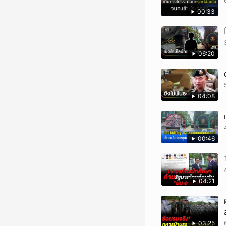
00:33
06:20
04:08
00:46
04:21
03:25