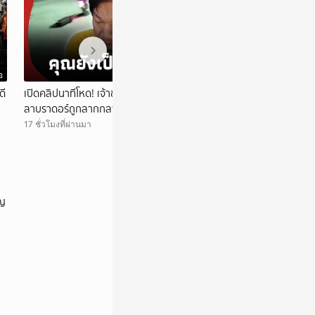
อ
วิดีโอ
ดี
เปิดคลิปนาทีโหด! เจ้าของสุนัขรับไม่ได้ หลังเห็น
ึ้ง! เปิด 2 จุดสำคั
ลาบราดอร์ถูกลากกลางถนน
สาเหตุ “ฮลุน” เสียชี
17 ชั่วโมงที่ผ่านมา
18 ชั่วโมงที่ผ่านมา
ัญ