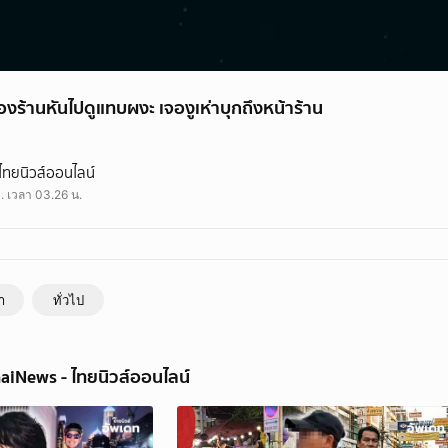
ของร้านหันไปดูแทบผงะ เจองูเห่าบุกถึงหน้าร้าน
านหันไปดูแทบผงะ เจองูเห่าบุกถึงหน้าร้าน
ไทยนิวส์ออนไลน์
ื่น ๆ ที่น่าสนใจได้ที่ช่อง Line Today
ย. เวลา 03.26 น.
e/1454988218-NjbXbq18/v2/publisher/102634?utm_source=lineshare
่า
ทั่วไป
aiNews - ไทยนิวส์ออนไลน์