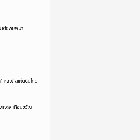
ถิ่นแต่อพยพมา
โล่” หลังถึงแผ่นดินไทย!
งเหตุสะเทือนขวัญ