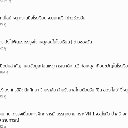
6,287 ดู
ยกเลิก
ไทม์ไลน์เหตุ กราดยิงโรงเรียน จ.นนทบุรี | ข่าวช่องวัน
39 ดู
ตร.ยังไม่ฟันธงแรงจูงใจ เหตุสลดในโรงเรียน | ข่าวช่องวัน
52 ดู
เปิดปมสำคัญ! เผยข้อมูลก่อนเหตุการณ์ เด็ก ม.3 ก่อเหตุสะเทือนขวัญในโรงเรี
484 ดู
19 องค์กรนิสิตนักศึกษา 3 มหาลัย ค้านรัฐบาลไทยต้อนรับ "มิน ออง ไลง์" จี้หนุ
42 ดู
ผบ.ทบ. ตรวจเยี่ยมการฝึกทหารม้าบรรทุกยานเกราะ VN-1 จ.สุโขทัย ย้ำสร้างค
สถานการณ์
62 ดู