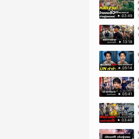
03:49
13:18
05:14
05:41
03:46