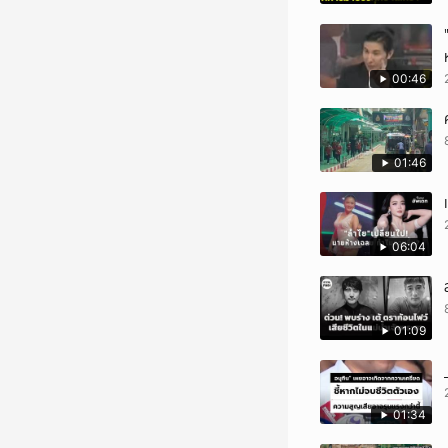
00:46
01:46
06:04
01:09
01:34