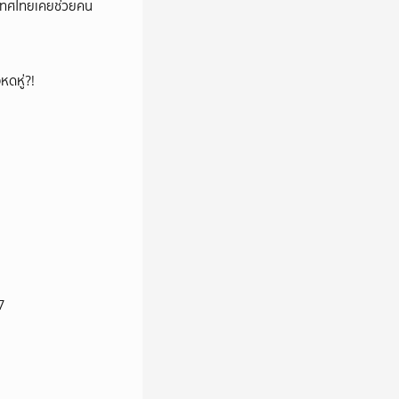
เทศไทยเคยช่วยคน
หดหู่?!
7