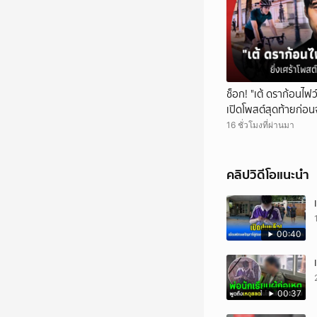
ช็อก! "เต้ ดราก้อนไฟว์"
เปิดโพสต์สุดท้ายก่อ
16 ชั่วโมงที่ผ่านมา
คลิปวิดีโอแนะนำ
00:40
00:37