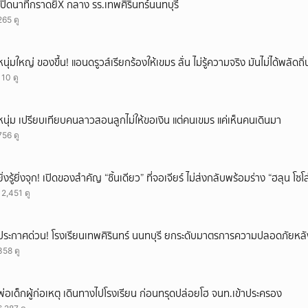
เปิดนาทีกราดยิX กลาง รร.เทพศิรินทร์นนทบุรี
265 ดู
หนุ่มใหญ่ ของขึ้น! แอนดรูวส์เรียกร้องให้เขมร ลั่น ไม่รู้ความจริง มันไม่ได้พลัด
110 ดู
หนุ่ม เปรียบเทียบคนลาวสอนลูกไม่ให้ขอเงิน แต่คนเขมร แค่เห็นคนเดินมา
756 ดู
ยิ่งรู้ยิ่งจุก! เปิดของสำคัญ “ชิ้นเดียว” ที่จอเจียร์ ไม่ส่งกลับพร้อมร่าง “ฮลุน โซ
12,451 ดู
ประกาศด่วน! โรงเรียนเทพศิรินทร์ นนทบุรี ยกระดับมาตรการความปลอดภัยหลั
358 ดู
พ่อเด็กผู้ก่อเหตุ เดินทางไปโรงเรียน ก่อนทรุดปล่อยโฮ จนท.เข้าประครอง