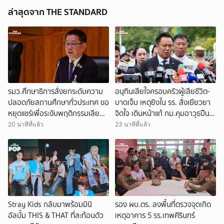
ล่าสุดจาก THE STANDARD
ยกเลิก
รมว.ศึกษาธิการสั่งยกระดับความ
อนุทินเสียใจครอบครัวผู้เสียชีวิต-
ปลอดภัยสถานศึกษาทั่วประเทศ ขอ
บาดเจ็บ เหตุยิงใน รร. สั่งเยียวยา
หยุดแชร์เพื่อระงับพฤติกรรมเลียน
จิตใจ เดินหน้าแก้ กม.คุมอาวุธปืน ชี้
แบบ หลังเหตุยิงในโรงเรียน
ผู้ปกครองต้องร่วมรับผิดชอบ
20 นาทีที่แล้ว
23 นาทีที่แล้ว
Stray Kids กลับมาพร้อมมินิ
รอง ผบ.ตร. ลงพื้นที่ตรวจจุดเกิด
อัลบั้ม THIS & THAT ที่สะท้อนตัว
เหตุอาคาร 5 รร.เทพศิรินทร์