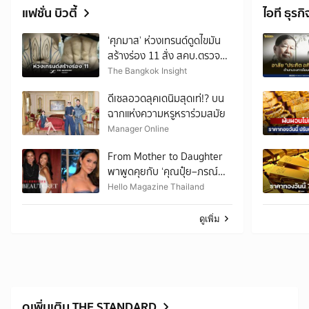
แฟชั่น บิวตี้
ไอที ธุรกิ
‘ศุภมาส’ ห่วงเทรนด์ดูดไขมัน
สร้างร่อง 11 สั่ง สคบ.ตรวจ
เข้มคลินิกความงาม
The Bangkok Insight
ดีเซลอวดลุคเดนิมสุดเท่!? บน
ฉากแห่งความหรูหราร่วมสมัย
Manager Online
From Mother to Daughter
พาพูดคุยกับ ‘คุณปุ๋ย–ภรณ์
ทิพย์’ ถ่ายทอดบทเรียนเรื่อง
Hello Magazine Thailand
Beauty & Wellness ที่อยาก
ส่งต่อให้ลูกสาว
ดูเพิ่ม
ดูเพิ่มเติม THE STANDARD