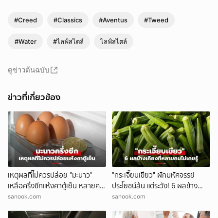
#Creed
#Classics
#Aventus
#Tweed
#Water
#ไลฟ์สไตล์
ไลฟ์สไตล์
ดูข่าวต้นฉบับ
ข่าวที่เกี่ยวข้อง
เหตุผลที่ไม่ควรปล่อย "มะนาว"
"กระเจี๊ยบเขียว" ผักมหัศจรรย์
เหลือครึ่งซีกแห้งคาตู้เย็น หลายคน
ประโยชน์ล้น แต่ระวัง! 6 ผลข้าง
พลาดไม่รู้ตัว
เคียงที่หลายคนไม่เคยรู้
sanook.com
sanook.com