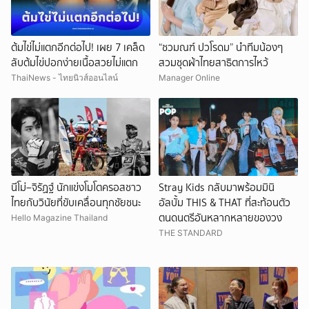
ต้มไข่ไม่แตกอีกต่อไป! เผย 7 เคล็ด
“ชวมณฑ์ ปวโรดม” นำทีมน้องๆ
ลับต้มไข่ปอกง่ายเนื้อสวยไม่แตก
สวมชุดผ้าไทยสาธิตการไหว้
ThaiNews - ไทยนิวส์ออนไลน์
Manager Online
นีโม่–จิรัฏฐ์ นักแข่งโมโตครอสชาว
Stray Kids กลับมาพร้อมมินิ
ไทยกับวินัยที่ขับเคลื่อนทุกชัยชนะ
อัลบั้ม THIS & THAT ที่สะท้อนตัว
ตนดนตรีอันหลากหลายของวง
Hello Magazine Thailand
THE STANDARD