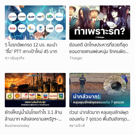
5 โบรกอัพเกรด 12 บจ. แนะนำ
ย้อนคดี นักโทษประหารที่สวยที่สุด
“ซื้อ” PTT เคาะเป้าใหม่ 45 บาท
ยอมตายแทนแฟนหนุ่ม รักคนผิด
ชีวิตดิ่งเหว
ข่าวหุ้นธุรกิจ
Thaiger
ยักษ์ใหญ่น้ำมันโกยกำไร 3.1 ล้าน
ด่วน! น่ากลัวมาก หลุมยุบยักษ์ผุด
ล้านบาท หลังสงครามสหรัฐฯ–
ขอนแก่น 7 จุดรวด พื้นดินยังทรุด
อิหร่านดันราคาพลังงานพุ่ง
ไม่หยุด ชาวบ้านผวาหนัก
Businesstoday
สยามนิวส์