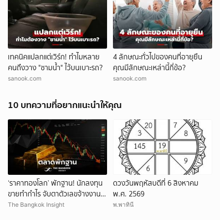
เทคนิคแปลกแต่เวิร์ก! ทำไมหลาย
4 ลักษณะทั่วไปของคนที่อายุยืน
คนถึงวาง "ชามน้ำ" ไว้บนเบาะรถ?
คุณมีลักษณะเหล่านี้กี่ข้อ?
sanook.com
sanook.com
10 บทความที่อยากแนะนำให้คุณ
‘ราคาทองโลก’ พักฐาน! นักลงทุน
ดวงวันพฤหัสบดีที่ 6 สิงหาคม
ขายทำกำไร จับตาตัวเลขจ้างงาน
พ.ศ. 2569
สหรัฐ
The Bangkok Insight
พ.พาทินี