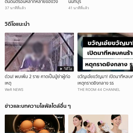
ตนดนตรีอันหลากหลายของวง
นนทบุรี
37 นาทีที่แล้ว
41 นาทีที่แล้ว
วิดีโอแนะนำ
วิดีโอ
ด่วน! พบเพิ่ม 2 ราย คาดเป็นปู่ย่าผู้ก่อ
ขวัญเอ๋ยขวัญมา! เปิดนาทีหลบ
เหตุ
เหตุกราดยิงกลาง รร
WeR NEWS
THE ROOM 44 CHANNEL
ข่าวและบทความไลฟ์สไตล์อื่น ๆ