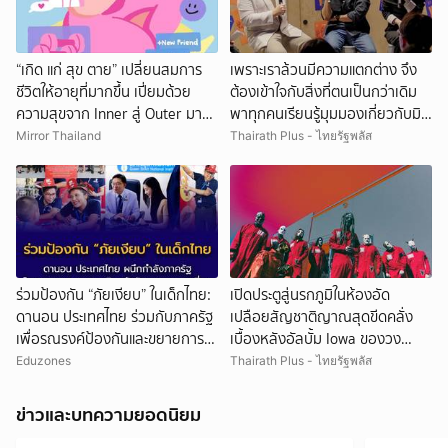
“เกิด แก่ สุข ตาย” เปลี่ยนสมการ
เพราะเราล้วนมีความแตกต่าง จึง
ชีวิตให้อายุที่มากขึ้น เปี่ยมด้วย
ต้องเข้าใจกับสิ่งที่ตนเป็นกว่าเดิม
ความสุขจาก Inner สู่ Outer มา
พาทุกคนเรียนรู้มุมมองเกี่ยวกับมิติ
ลดความเจ็บป่วยและความเหงา
ต่างๆ ในชีวิต ที่ไม่มีแค่ ‘ไทป์’ ไปกับ
Mirror Thailand
Thairath Plus - ไทยรัฐพลัส
เพราะเราไม่จำเป็นต้องแก่ด้วยความ
3 Speakers ในงาน TYPE TO
ทุกข์ เมื่อ Suffering ควรเป็น
MEET YOU
Optional
ร่วมป้องกัน “ภัยเงียบ” ในเด็กไทย:
เปิดประตูสู่นรกภูมิในห้องอัด
ดานอน ประเทศไทย ร่วมกับภาครัฐ
เปลือยสัญชาติญาณสุดขีดคลั่ง
เพื่อรณรงค์ป้องกันและขยายการ
เบื้องหลังอัลบั้ม Iowa ของวง
เข้าถึงการคัดกรองโลหิตจางจาก
Slipknot
Eduzones
Thairath Plus - ไทยรัฐพลัส
การขาดธาตุเหล็กในเด็ก
ข่าวและบทความยอดนิยม