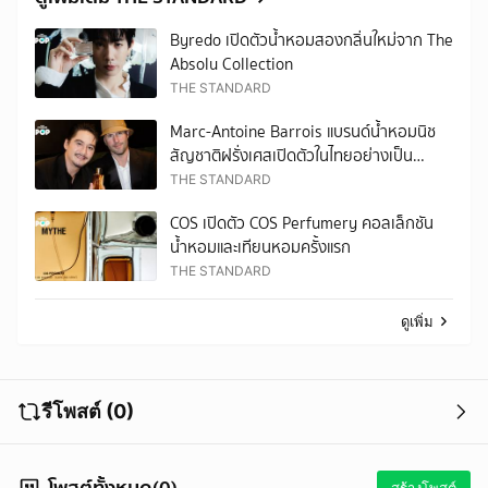
Byredo เปิดตัวน้ำหอมสองกลิ่นใหม่จาก The
Absolu Collection
THE STANDARD
Marc-Antoine Barrois แบรนด์น้ำหอมนิช
สัญชาติฝรั่งเศสเปิดตัวในไทยอย่างเป็น
ทางการ
THE STANDARD
COS เปิดตัว COS Perfumery คอลเล็กชัน
น้ำหอมและเทียนหอมครั้งแรก
THE STANDARD
ดูเพิ่ม
รีโพสต์ (0)
โพสต์ทั้งหมด(0)