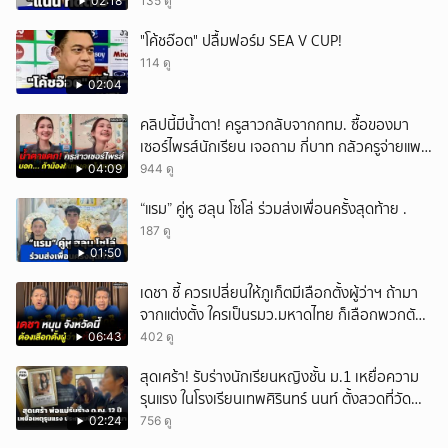
02:18
135 ดู
"โค้ชอ๊อต" ปลื้มฟอร์ม SEA V CUP!
114 ดู
02:04
คลิปนี้มีน้ำตา! ครูสาวกลับจากกทม. ซื้อของมา
เซอร์ไพรส์นักเรียน เจอถาม กี่บาท กลัวครูจ่ายแพง
w
04:09
944 ดู
“แรม” คู่หู ฮลุน โซโล่ ร่วมส่งเพื่อนครั้งสุดท้าย .
187 ดู
01:50
เดชา ชี้ ควรเปลี่ยนให้ภูเก็ตมีเลือกตั้งผู้ว่าฯ ถ้ามา
จากแต่งตั้ง ใครเป็นรมว.มหาดไทย ก็เลือกพวกตัว
เอง
06:43
402 ดู
สุดเศร้า! รับร่างนักเรียนหญิงชั้น ม.1 เหยื่อความ
รุนแรง ในโรงเรียนเทพศิรินทร์ นนท์ ตั้งสวดที่วัด
ลาดปลาดุก
02:24
756 ดู