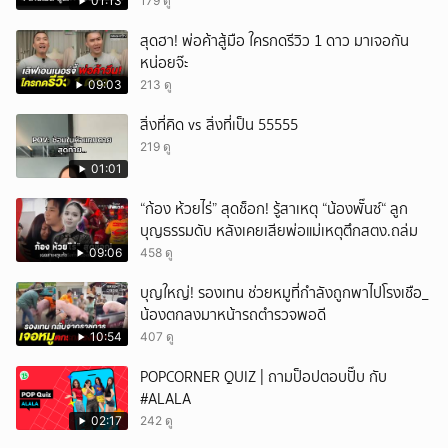
01:13
179 ดู
สุดฮา! พ่อค้าสู้มือ ใครกดรีวิว 1 ดาว มาเจอกัน
หน่อยจ๊ะ
09:03
213 ดู
สิ่งที่คิด vs สิ่งที่เป็น 55555
219 ดู
01:01
“ก้อง ห้วยไร่” สุดช็อก! รู้สาเหตุ “น้องพั๊นซ์“ ลูก
บุญธรรมดับ หลังเคยเสียพ่อแม่เหตุตึกสตง.ถล่ม
09:06
458 ดู
บุญใหญ่! รองเทน ช่วยหมูที่กำลังถูกพาไปโรงเชือ_
น้องตกลงมาหน้ารถตำรวจพอดี
10:54
407 ดู
POPCORNER QUIZ | ถามป็อปตอบปั๊บ กับ
#ALALA
02:17
242 ดู