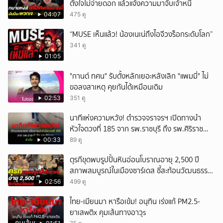
ตั้งใจไม่จ่ายดอก แล้วแจ้งความมาจับเจ้าหนี้
04:07
475 ดู
“MUSE เห็นแล้ว! น้องเนเน่ถึงไอจีวงร็อกระดับโลก”
341 ดู
01:05
"กานต์ ทศน" รับตั้งหลักเยอะหลังเลิก "แพมมี่" ไม่
ขอลงสาเหตุ คุยกันได้เหมือนเดิม
02:53
351 ดู
นาทีแห่งความหวัง! ตำรวจจราจรฯ เปิดทางนำ
หัวใจดวงที่ 185 จาก รพ.ราชบุรี ถึง รพ.ศิริราช
สำเร็จใน 48 นาที
00:33
89 ดู
ตุรกีขุดพบรูปปั้นหินอ่อนโบราณอายุ 2,500 ปี
สภาพสมบูรณ์ในเมืองซาร์เดส ชี้สะท้อนวัฒนธรรม
ลิเดีย
02:56
499 ดู
ไทย-เมียนมา หารือเข้ม! อนุทิน เร่งแก้ PM2.5-
ยาเสwติx คุมเส้นทางอาวุs