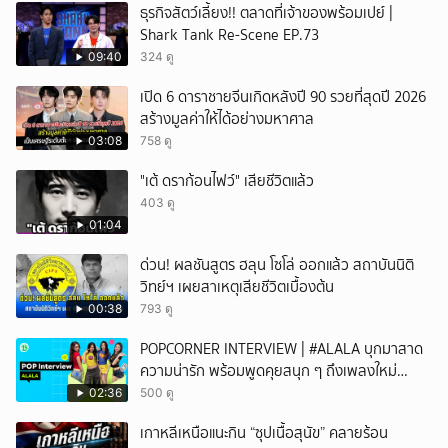
ธุรกิจสัตว์เลี้ยง!! ตลาดที่เจ้าของพร้อมเปย์ |
Shark Tank Re-Scene EP.73
09:40
324 ดู
เปิด 6 ดาราชายจีนเกิดหลังปี 90 รวยที่สุดปี 2026
สร้างมูลค่าให้ได้อย่างมหาศาล
03:08
758 ดู
"เต้ ดราก้อนไฟว์" เสียชีวิตแล้ว
403 ดู
01:04
ด่วน! ผลชันสูตร ฮลุน โซโล่ ออกแล้ว สถาบันนิติ
วิทย์ฯ เผยสาเหตุเสียชีวิตเบื้องต้น
00:38
793 ดู
POPCORNER INTERVIEW | #ALALA บุกมาสาด
ความน่ารัก พร้อมพูดคุยสนุก ๆ ถึงเพลงใหม่
'ON&OFF'
02:36
500 ดู
เกาหลีเหนือแนะกิน “ซุปเนื้อสุนัข” คลายร้อน