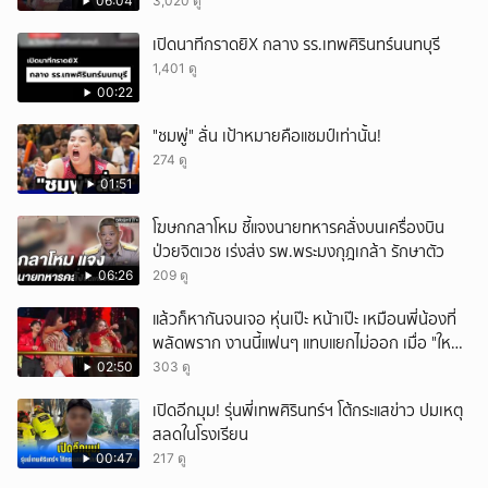
ชัด!
06:04
3,020 ดู
เปิดนาทีกราดยิX กลาง รร.เทพศิรินทร์นนทบุรี
1,401 ดู
00:22
"ชมพู่" ลั่น เป้าหมายคือแชมป์เท่านั้น!
274 ดู
01:51
โฆษกกลาโหม ชี้แจงนายทหารคลั่งบนเครื่องบิน
ป่วยจิตเวช เร่งส่ง รพ.พระมงกุฎเกล้า รักษาตัว
06:26
209 ดู
แล้วก็หากันจนเจอ หุ่นเป๊ะ หน้าเป๊ะ เหมือนพี่น้องที่
พลัดพราก งานนี้แฟนๆ แทบแยกไม่ออก เมื่อ "ใหม่
พัชรี" นักร้องคนดัง เจอแฝดสาขาอินเดีย พร้อม
02:50
303 ดู
มอบชุดสวยให้เป็นของขวัญอีกด้วย
เปิดอีกมุม! รุ่นพี่เทพศิรินทร์ฯ โต้กระแสข่าว ปมเหตุ
สลดในโรงเรียน
00:47
217 ดู