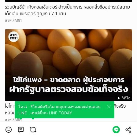
รวบบัญชีม้าแก๊งคอลเซ็นเตอร์ อ้างเป็นทหาร หลอกสั่งซื้ออุปกรณ์สนาม
เด็กเล่น-แบริเออร์ สูญเงิน 7.1 แสน
สวพ.FM91
วิดีโอ
ไข่ไก่แพง - ขาดตลาด ผู้ประกอบการ ฝากรัฐบาลตรวจสอบข้อเท็จจริง
โควตมุมมองของคุณผ่านคอนเทนต์นี้บน
รีโพสต์หรือโควตมุมมองของคุณผ่านคอน
หลังมีข่าวลือ ส่งออกต่างประเทศ
LINE TODAY
เทนต์นี้บน LINE TODAY
สวพ.FM91