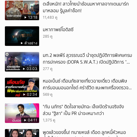
ตะลึงหนัก! สาวไทยนำช้อนมหาศาลจากเดนมาร์ก
มาหลอม รู้มูลค่าช็อก!
13:18
11,483 ดู
มหากาพย์โอดิสซี
285 ดู
ตัวอย่าง
มท.2 พลพีร์ สุวรรณฉวี นำชุดปฏิบัติการพิเศษกรม
การปกครอง (DOPA S.W.A.T.) เปิดปฏิบัติการ “บา
รมีโสธร” บุกจับผับเถื่อนอัพยา กลางเมืองแปดริ้ว
03:03
277 ดู
เปิดถึงเช้า ไร้ใบอนุญาต
หมอเบ็นซ์ เตือนภัยสายเที่ยวฉายเดี่ยว เตือนพิษ
คาร์บอนมอนอกไซด์ คร่าชีวิต แนะพกเครื่องตรวจ
วัดติดตัว
02:34
569 ดู
"กัน นภัทร" ติดใจสายมัทฉะ เล็งเปิดร้านจริงจัง
ส่วน "ฐิสา" เป็น PR น่าจะเหมาะกว่า
04:11
1,375 ดู
พูดแล้วของขึ้น! ทนายหงส์ เดือด ลูกหนี้หัวหมอ