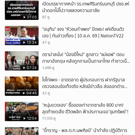
เปิดบรรยากาศหน้า รร.เทพศิรินทร์นนทบุรี ปชช.แห่
นำดอกไม้ไปวางแสดงความอาลัย
01:05
87 ดู
"อนุทิน" แจง "หัวชนกำแพง" ปัดแซะ! แค่เตือนตัว
เอง | ทันข่าวเที่ยง | 10 ส.ค. 69 | NationTV22
13:34
47 ดู
ดราม่าสนั่น! "น้องปีใหม่" ลูกสาว "แม่แอฟ" ตอบ
ภาษาอังกฤษ หลังถูกถามเป็นภาษาไทย ทำชาวเน็ต
ถกสนั่น!
07:24
1,466 ดู
ไข่ไก่แพง - ขาดตลาด ผู้ประกอบการ ฝากรัฐบาล
ตรวจสอบข้อเท็จจริง หลังมีข่าวลือ ส่งออกต่าง
ประเทศ
04:45
42 ดู
“หนุ่มดวงเฮง” ซื้อของเก่าจากซาเล้ง 800 บาท!
สุดท้ายตะลึง ชีวิตพลิก ฟ้าประทานเจอ“ขุมทรัพย์”!
12:04
11,109 ดู
“บิ๊กราญ - พล.ต.ท.นพศิลป์” นำกำลัง ปฏิบัติการ