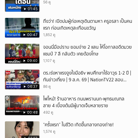
56 ดู
01:45
ถึงว่า! เปิดปมผู้ก่อเหตุเดินตามหา ครูอรสา เป็นคน
แรก ก่อนเกิดเหตุสะเทือนขวัญ
00:47
1,852 ดู
จอนนี่มือปราบ ยอมจ่าย 2 แสน ให้โอกาสอดีตมวย
แชมป์ 7 สี กลับตัว เคยต้องโทษ
09:40
1,107 ดู
ตร.เร่งหาแรงจูงใจมือยิv พบศึกษาใช้อาวุธ 1-2 ปี |
ทันข่าวเที่ยง | 9 ส.ค. 69 | NationTV22 สอบ
พยานแล้ว 17 ปาก เร่งตรวจมือถือและหลักฐานที่
06:37
86 ดู
เกิดเหตุ พบปัจจัยหลายด้าน ทั้งครอบครัว โรงเรียน
ไฟไหม้! ร้านอาหาร ถนนพรานนก-พุทธมณฑล
เพื่อน และสื่อโซเ
สาย 4 เบื้องต้นมีผู้บาดเจ็บหลายราย
00:48
492 ดู
“ครั้งแรก” ในชีวิต เกิดขึ้นกลางกองถ่าย!
1,574 ดู