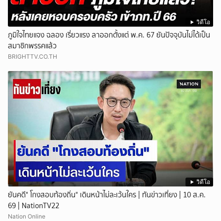
วิดีโอ
ภูมิใจไทยแจง ฉลอง เรี่ยวแรง ลาออกตั้งแต่ พ.ค. 67 ยันปัจจุบันไม่ได้เป็น
สมาชิกพรรคแล้ว
BRIGHTTV.CO.TH
วิดีโอ
ยันคดี" โกงสอบท้องถิ่น" เดินหน้าไม่ละเว้นใคร | ทันข่าวเที่ยง | 10 ส.ค.
69 | NationTV22
Nation Online