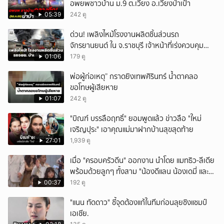
อพยพชาวบ้าน ม.9 ต.เวียง อ.เวียงป่าเป้า
05:39
242 ดู
ด่วน! เพลิงไหม้โรงงานผลิตชิ้นส่วนรถ
จักรยานยนต์ ใน จ.ราชบุรี เจ้าหน้าที่เร่งควบคุม
เพลิง
01:06
179 ดู
พ่อผู้ก่อเหตุ” กราดยิงเทพศิรินทร์ น้ำตาคลอ
ขอโทษผู้เสียหาย
01:07
242 ดู
"บิณฑ์ บรรลือฤทธิ์" ยอมพูดแล้ว ข่าวลือ "ใหม่
เจริญปุระ" เอาคุณแม่มาฝากบ้านสุขสุดท้าย
27:01
1,939 ดู
เมื่อ "ครอบครัวดีน" ออกงาน นำโดย แมทธิว-ลีเดีย
พร้อมด้วยลูกๆ ทั้งสาม "น้องดีแลน น้องเดมี่ และ
น้องดีออน" รับรางวัลสุดยอดครอบครัว
00:37
192 ดู
Celebrity ในงานนาคราชอวอร์ด ครั้งที่ 8 บอกเลย
"แนน ทัดดาว" ชี้จุดต้องแก้ในทีมก่อนลุยชิงแชมป์
หน้าตาดียกบ้าน
เอเชีย.