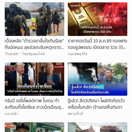
เบื้องหลัง "ตำรวจขาสั้นใจเกินร้อย"
ราคาทองวันนี้ 10 ส.ค.69 ทองแท่ง
ทิ้งนัดหมอ ลุยช่วยระงับเหตุกราด
ทองรูปพรรณ เปิดตลาด ร่วง 350
ยิงในโรงเรียน
บาท
Thairath - ไทยรัฐออนไลน์
กรุงเทพธุรกิจ
ทรัมป์ จงใจโพสต์ภาพ ไบเดน ทำ
รู้เเล้ว! สัตว์ปริศนา โผล่กัดท้องวัว
สะเทือนทั้งโซเชียล ชาวเน็ตเอือมขุด
เครื่องในทะลัก เจ้าของเห็นกับตา
คำพูดประจานความเลือดเย็น
แนวหน้า
สยามนิวส์