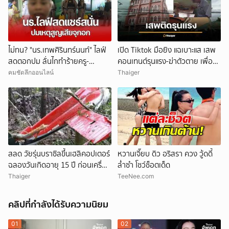
ไม่ทน? "นร.เทพศิรินทร์นนท์" ไลฟ์
เปิด Tiktok มือยิง แฉเบาะแส เสพ
สดตอกปม ลั่นไกทำร้ายครู-
คอนเทนต์รุนแรง-ฆ่าตัวตาย เพื่อน
นักเรียน โซเชียลแชร์แรง
ยัน ไม่มีบูลลี่
คมชัดลึกออนไลน์
Thaiger
สลด วัยรุ่นบราซิลขึ้นเฮลิคอปเตอร์
หวานเจี๊ยบ ดิว อริสรา ควง วู้ดดี้
ฉลองวันเกิดอายุ 15 ปี ก่อนเครื่อง
ล่ำซำ โชว์ช็อตเด็ด
ตก คร่าชีวิต 4 ศพ
Thaiger
TeeNee.com
คลิปที่กำลังได้รับความนิยม
01
02