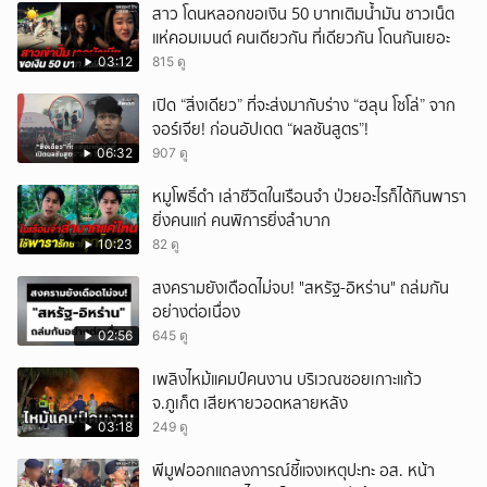
สาว โดนหลอกขอเงิน 50 บาทเติมน้ำมัน ชาวเน็ต
แห่คอมเมนต์ คนเดียวกัน ที่เดียวกัน โดนกันเยอะ
03:12
815 ดู
เปิด “สิ่งเดียว” ที่จะส่งมากับร่าง “ฮลุน โซโล่” จาก
จอร์เจีย! ก่อนอัปเดต “ผลชันสูตร”!
06:32
907 ดู
หมูโพธิ์ดำ เล่าชีวิตในเรือนจำ ป่วยอะไรก็ได้กินพารา
ยิ่งคนแก่ คนพิการยิ่งลำบาก
10:23
82 ดู
สงครามยังเดือดไม่จบ! "สหรัฐ-อิหร่าน" ถล่มกัน
อย่างต่อเนื่อง
02:56
645 ดู
เพลิงไหม้แคมป์คนงาน บริเวณซอยเกาะแก้ว
จ.ภูเก็ต เสียหายวอดหลายหลัง
03:18
249 ดู
พีมูฟออกแถลงการณ์ชี้แจงเหตุปะทะ อส. หน้า