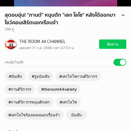
สุดอบอุ่น! "กานต์" หนุนตัก "เสก โลโซ" หลังได้ออกมา
โชว์คอนเสิร์ตนอกเรือนจำ
296 ดู
สุดอบอุ่น! "กานต์" หนุนตัก "เสก โลโซ" หลังได้ออกมาโชว์คอนเสิร์ตนอก
THE ROOM 44 CHANNEL
เรือนจำ
ติดตาม
เผยแพร่ 17 ก.ค. 2568 เวลา 07.03 น.
โดยทาง กานต์ วิภากร ได้เผยคลิปขณะนอนหนุนตัก เสก โลโซ หลังสามีได้
ปรากฏตัวนอกเรือนจำ ก่อนร่วมโชว์พิเศษพร้อมกับวง มีนบุรี ในงานกรม
ราชทัณฑ์ โดยมีเพื่อน ๆ คนสนิทนั่งอยู่รอบข้าง พร้อมข้อความว่า "เย้…ใน
เล่นอัตโนมัติ
ที่สุดก็ได้นอนตักเธอแล้ว… การนอนตักคือการบำบัดจิตเวชชนิดนึง..ดีใจมาก
เลยค่ะ"
#บันเทิง
#รูมบันเทิง
#เสกโลโซกานต์วิภากร
ชต่อมาทาง กานต์ วิภากร ก็ได้โพสต์ภาพขณะนอนหนุนตักพี่ เสก โลโซ ลง
ในเฟซบุ๊ก พร้อมเล่าโมเมนต์ที่เกิดขึ้นว่า "พี่เสกลูบแขนกล่อมเหมือนทุกครั้ง
#กานต์วิภากร
#theroom44variety
ที่นอนตัก เพราะพี่เสกรู้ว่ากานต์เหนื่อย เพียงคนเดียวจริง ๆ ที่รู้ เผลองีบไป
ประมาณ10 นาทีมั้ง"
***แต่เพิ่งสังเกตว่า พี่เสกยิ้มไปลูบแขนไป กานต์เป็นลูกพ่อเสกโลโซ
#กานต์วิภากรหนุนตักเสก
#เสกโลโซ
” ฉันคือเสือที่ร้องไห้ เจ็บช้ำจนปางตาย ไม่รู้เธอมีใครมาแทนที่กัน ฉันคือเสือ
ที่ร้องไห้ ที่ร้ายคือใจเธอ ชาตินี้ไม่ขอเจอ อย่างเธอได้ไหม…ปล่อยฉันไปแล้ว
#เสกโลโซร้องเพลงนอกเรือนจำ
บันเทิง
กัน…“😥😢