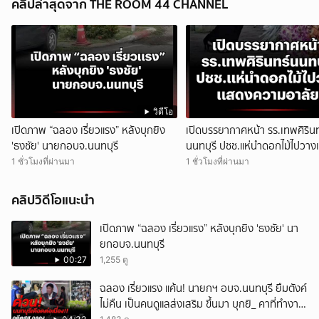
คลิปล่าสุดจาก THE ROOM 44 CHANNEL
วิดีโอ
เปิดภาพ “ฉลอง เรี่ยวแรง” หลังบุกยิง
เปิดบรรยากาศหน้า รร.เทพศิรินท
'ธงชัย' นายกอบจ.นนทบุรี
นนทบุรี ปชช.แห่นำดอกไม้ไปวา
ความอาลัย
1 ชั่วโมงที่ผ่านมา
1 ชั่วโมงที่ผ่านมา
คลิปวิดีโอแนะนำ
เปิดภาพ “ฉลอง เรี่ยวแรง” หลังบุกยิง 'ธงชัย' นา
ยกอบจ.นนทบุรี
00:27
1,255 ดู
ฉลอง เรี่ยวแรง แค้น! นายกฯ อบจ.นนทบุรี ยืมตังค์
ไม่คืน เป็นคนดูแลส่งเสริม ขึ้นมา บุกยิ_ คาที่ทำงาน