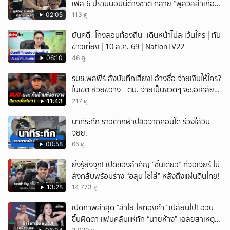
เฟส 6 ปราบนอมินีต่างชาติ ทลาย ”พูลวิลล่าเถื่อน“
หัวหิน
02:05
113 ดู
ยันคดี" โกงสอบท้องถิ่น" เดินหน้าไม่ละเว้นใคร | ทัน
ข่าวเที่ยง | 10 ส.ค. 69 | NationTV22
06:10
46 ดู
รมช.พลพีร์ สั่งบันทึกเสียง! อ้างชื่อ จ่ายเงินให้ใคร?
ในเขต ห้วยขวาง - ตม. จ่ายเป็นงวดๆ จะขอเคลียร์
รัฐมนตรี ขณะถูกค้นร้าน
11:43
217 ดู
นาทีระทึก ราวตากผ้าปลิวจากคอนโด ร่วงใส่วิน
จยย.
00:58
65 ดู
ยิ่งรู้ยิ่งจุก! เปิดของสำคัญ “ชิ้นเดียว” ที่จอเจียร์ ไม่
ส่งกลับพร้อมร่าง “ฮลุน โซโล่” หลังถึงแผ่นดินไทย!
13:28
14,773 ดู
เปิดภาพล่าสุด “ลำไย ไหทองคำ” เปลี่ยนไป! อวบ
ขึ้นผิดตา แฟนคลับแห่ทัก “นายห้าง” เฉลยสาเหตุ