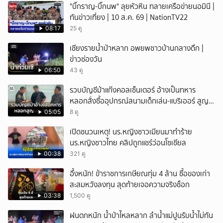
"บิ๊กราญ-บิ๊กนพ" ลุยหัวหิน ทลายเครือข่ายนอมินี |
ทันข่าวเที่ยง | 10 ส.ค. 69 | NationTV22
08:17
25 ดู
เชียงรายน้ำป่าหลาก อพยพชาวบ้านกลางดึก |
ข่าวช่องวัน
06:50
43 ดู
รวบบัญชีม้าแก๊งคอลเซ็นเตอร์ อ้างเป็นทหาร
หลอกสั่งซื้ออุปกรณ์สนามเด็กเล่น-แบริเออร์ สูญ
เงิน 7.1 แสน
05:05
8 ดู
เปิดชนวนเหตุ! นร.หญิงชาวเมียนมาทำร้าย
นร.หญิงชาวไทย คลิปถูกแชร์ว่อนโซเชียล
00:38
321 ดู
อึ้งหนัก! ข้าราชการเกษียณทุ่ม 4 ล้าน ซื้อของเก่า
สะสมหวังลงทุน สุดท้ายเจอความจริงช็อก
03:38
1,500 ดู
ฝนตกหนัก น้ำป่าไหลหลาก ลำน้ำแม่ปูนรับน้ำไม่ทัน