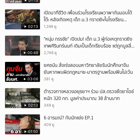
01:13
เปิดนาทีชีวิต เพื่อนร่วมโรงเรียนผวาพากันมอบใต้
โต๊ะ หลังเกิดเหตุ เด็ก ม.3 กราดยิvในโรงเรียน
เทพศิรินทร์นนท์ แบบไม่เลือกหน้า เสียงปืนดังสนั่น
02:13
1,399 ดู
หวั่นไหว
"หนุ่ม กรรชัย" เปิดปม! เด็ก ม.3 ผู้ก่อเหตุกราดยิง
เทพศิรินทร์นนท์ เดิมเป็นเด็กเรียบร้อย แต่ถูกบูลลี่
หนัก คาดแรงกดดันสะสมกลายเป็นแรงแค้น จนก่อ
00:46
2,746 ดู
เหตุสลด
ยศชนัน สั่งเร่งสอบมหาวิทยาลัยรับนักศึกษาจีน
ยันหากพบผิดกฎหมาย-มาตรฐานพร้อมฟันไม่เว้น
03:06
381 ดู
ตำรวจทางหลวงอยุธยาฯ ร่วม ปส.ตรวจยึดยาไอซ์
หนัก 320 กก. มูลค่าประมาณ 38 ล้านบาท
02:13
348 ดู
6 อารมณ์? กับนักแข่ง EP.1
409 ดู
01:50