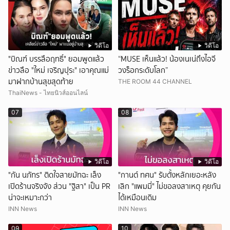
ยกบ้าน
วิดีโอ
วิดีโอ
"บิณฑ์ บรรลือฤทธิ์" ยอมพูดแล้ว
“MUSE เห็นแล้ว! น้องเนเน่ถึงไอจี
ข่าวลือ "ใหม่ เจริญปุระ" เอาคุณแม่
วงร็อกระดับโลก”
มาฝากบ้านสุขสุดท้าย
THE ROOM 44 CHANNEL
ThaiNews - ไทยนิวส์ออนไลน์
07
08
วิดีโอ
วิดีโอ
"กัน นภัทร" ติดใจสายมัทฉะ เล็ง
"กานต์ ทศน" รับตั้งหลักเยอะหลัง
เปิดร้านจริงจัง ส่วน "ฐิสา" เป็น PR
เลิก "แพมมี่" ไม่ขอลงสาเหตุ คุยกัน
น่าจะเหมาะกว่า
ได้เหมือนเดิม
INN News
INN News
09
10