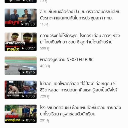
01:51
75 ดู
ยกเลิก
ส.ก. ยื่นหนังสือร้อง ป.ป.ช. ตรวจสอบกรณีเสียบ
บัตรกดคะแนนแทนกันในการประชุมสภา กทม.
03:30
116 ดู
ความจริงที่ไม่ให้ใครพูด! ไรเดอร์ เตือน สาวๆ หวัง
มาโกยเงินพัทยา ซอย 6 สุดท้ายโดนย้ายร้าน
03:27
599 ดู
พาส่องบูธ งาน NEXZTER BRIC
403 ดู
02:15
ไม่สลด! เปิดโพสต์ล่าสุด “ไอ้ป๋อง” ก่อเหตุดับ 5
ชีวิต หลุดอาการนอนคุกคืนแรก รู้เลยเป็นยังไง?
10:50
729 ดู
โรงเรียนวัดควนชม ซ้อมแผนทีละขั้นตอน ชายคลั่ง
บุกโรงเรียน ครูพาซ่อนตัวนักเรียน
05:15
291 ดู