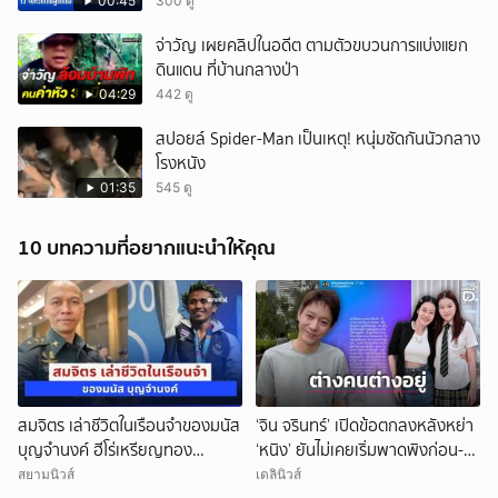
00:45
300 ดู
จ่าวัญ เผยคลิปในอดีต ตามตัวขบวนการแบ่งแยก
ดินแดน ที่บ้านกลางป่า
04:29
442 ดู
สปอยล์ Spider-Man เป็นเหตุ! หนุ่มซัดกันนัวกลาง
โรงหนัง
01:35
545 ดู
10 บทความที่อยากแนะนำให้คุณ
สมจิตร เล่าชีวิตในเรือนจำของมนัส
‘จิน จรินทร์’ เปิดข้อตกลงหลังหย่า
บุญจำนงค์ ฮีโร่เหรียญทอง
‘หนิง’ ยันไม่เคยเริ่มพาดพิงก่อน-
โอลิมปิก
ขอแยกย้ายใช้ชีวิตเพื่อลูก!
สยามนิวส์
เดลินิวส์