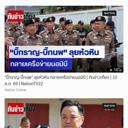
วิดีโอ
"บิ๊กราญ-บิ๊กนพ" ลุยหัวหิน ทลายเครือข่ายนอมินี | ทันข่าวเที่ยง | 10
ส.ค. 69 | NationTV22
Nation Online