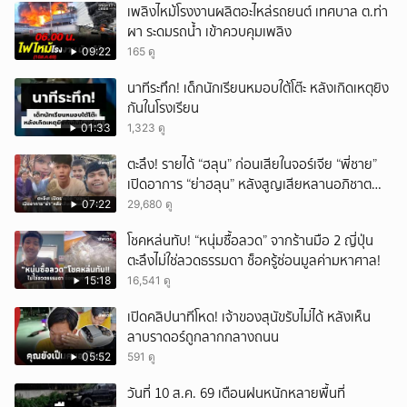
เพลิงไหม้โรงงานผลิตอะไหล่รถยนต์ เทศบาล ต.ท่า
ผา ระดมรถน้ำ เข้าควบคุมเพลิง
09:22
165 ดู
นาทีระทึก! เด็กนักเรียนหมอบใต้โต๊ะ หลังเกิดเหตุยิง
กันในโรงเรียน
01:33
1,323 ดู
ตะลึง! รายได้ “ฮลุน” ก่อนเสียในจอร์เจีย “พี่ชาย”
เปิดอาการ “ย่าฮลุน” หลังสูญเสียหลานอภิชาต
บุตร!
07:22
29,680 ดู
โชคหล่นทับ! “หนุ่มซื้อลวด” จากร้านมือ 2 ญี่ปุ่น
ตะลึงไม่ใช่ลวดธรรมดา ช็อครู้ซ่อนมูลค่ามหาศาล!
15:18
16,541 ดู
เปิดคลิปนาทีโหด! เจ้าของสุนัขรับไม่ได้ หลังเห็น
ลาบราดอร์ถูกลากกลางถนน
05:52
591 ดู
วันที่ 10 ส.ค. 69 เตือนฝนหนักหลายพื้นที่