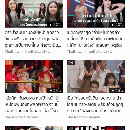
วิดีโอ
วิดีโอ
ดราม่าสนั่น! "น้องปีใหม่" ลูกสาว
เปิดภาพล่าสุด “ลำไย ไหทองคำ”
"แม่แอฟ" ตอบภาษาอังกฤษ หลัง
เปลี่ยนไป! อวบขึ้นผิดตา แฟนคลับ
ถูกถามเป็นภาษาไทย ทำชาวเน็ตถก
แห่ทัก “นายห้าง” เฉลยสาเหตุชัด!
สนั่น!
ThaiNews - ไทยนิวส์ออนไลน์
ThaiNews - ไทยนิวส์ออนไลน์
03
04
วิดีโอ
วิดีโอ
แล้วก็หากันจนเจอ หุ่นเป๊ะ หน้าเป๊ะ
เมื่อ "ครอบครัวดีน" ออกงาน นำ
เหมือนพี่น้องที่พลัดพราก งานนี้
โดย แมทธิว-ลีเดีย พร้อมด้วยลูกๆ
แฟนๆ แทบแยกไม่ออก เมื่อ "ใหม่
ทั้งสาม "น้องดีแลน น้องเดมี่ และ
พัชรี" นักร้องคนดัง เจอแฝดสาขา
น้องดีออน" รับรางวัลสุดยอด
The Room44 Variety
The Room44 Variety
อินเดีย พร้อมมอบชุดสวยให้เป็น
ครอบครัว Celebrity ในงานนาครา
05
06
ของขวัญอีกด้วย
ชอวอร์ด ครั้งที่ 8 บอกเลยหน้าตาดี