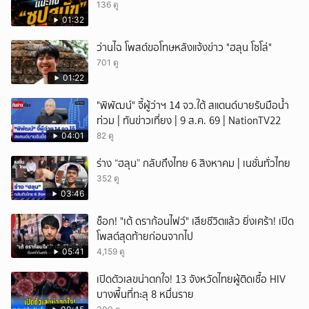
136 ดู
01:32
ว่านไฉ โพสต์ขอโทษหลังแจ้งข่าว "ฮลุน โซโล่"
701 ดู
01:22
"พิพัฒน์" จี้ผู้ว่าฯ 14 จว.ใต้ สแตนด์บายรับมือน้ำ
ท่วม | ทันข่าวเที่ยง | 9 ส.ค. 69 | NationTV22
04:01
82 ดู
ร่าง “ฮลุน” กลับถึงไทย 6 สิงหาคม | เนชั่นทั่วไทย
352 ดู
03:46
ช็อก! "เต้ ดราก้อนไฟว์" เสียชีวิตแล้ว ยิ่งเศร้า! เปิด
โพสต์สุดท้ายก่อนจากไป
05:41
4,159 ดู
เปิดตัวเลขน่าตกใจ! 13 จังหวัดไทยผู้ติดเชื้อ HIV
บางพื้นที่ทะลุ 8 หมื่นราย