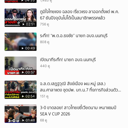
(10ส.ค.69)
04:33
1,483 ดู
ภูมิใจไทยแจง ฉลอง เรี่ยวแรง ลาออกตั้งแต่ พ.ค.
67 ยันปัจจุบันไม่ได้เป็นสมาชิกพรรคแล้ว
02:51
756 ดู
ระทึก! “พ.ต.อ.ธงชัย” นายก อบจ.นนทบุรี
808 ดู
00:49
เปิดนาทีระทึก! นายก อบจ.นนทบุรี
440 ดู
00:57
จ.ส.ต.เสฏฐวุฒิ สังข์เมือง ผบ.หมู่ (สส.)
สน.ศาลาแดง ชุดปพ. บก.น.7 ทิ้งภารกิจส่วนตัว
มาช่วยโรงเรียน
02:54
151 ดู
3-0 ขาดลอย! สาวไทยขยี้เวียดนาม เหมาแชมป์
SEA V CUP 2026
01:48
68 ดู