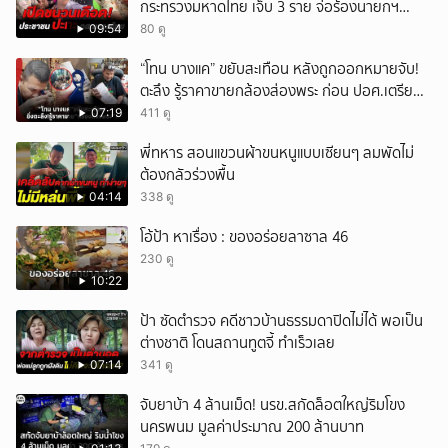
กระทรวงมหาดไทย เจ็บ 3 ราย จ่อร้องนายกฯ
ตรวจสอบ
09:54
80 ดู
“โทน บางแค” ขยับสะเทือน หลังถูกออกหมายจับ!
ตะลึง รู้ราคาขายกล้องส่องพระ ก่อน ปอศ.เตรียม
บุกรวบ?
07:19
411 ดู
พี่ทหาร สอนแขวนผ้าขนหนูแบบเซียนๆ ลมพัดไม่
ต้องกลัวร่วงพื้น
04:14
338 ดู
โอ้ป้า หาเรื่อง : ของอร่อยลาซาล 46
230 ดู
10:22
ป้า ซัดตำรวจ คดีชาวบ้านธรรมดาปิดไม่ได้ พอเป็น
ต่างชาติ โดนสถานทูตจี้ ทำเร็วเลย
07:14
341 ดู
จับยาบ้า 4 ล้านเม็ด! นรข.สกัดล็อตใหญ่ริมโขง
นครพนม มูลค่าประมาณ 200 ล้านบาท