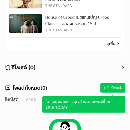
THE STANDARD
House of Creed เปิดแคมเปญ Creed
Classics ฉลองครบรอบ 15 ปี
THE STANDARD
ดูเพิ่ม
รีโพสต์ (0)
โพสต์ทั้งหมด(0)
สร้างโพสต์
ฮิตที่สุด
ล่าสุด
โควตมุมมองของคุณผ่านคอนเทนต์นี้บน
LINE TODAY