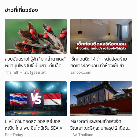
ข่าวที่เกี่ยวข้อง
สวยอันตราย! รู้จัก "มะกล่ำตาแดง"
เช็กก่อนติด! 4 ตำแหน่งต้องห้าม
พืชสมุนไพร ใบใช้เป็นยา แต่เมล็ดมี
ติดแอร์ห้องนอน ทำห้องเย็นช้า
พิษร้าย
เปลืองค่าไฟไม่รู้ตัว
Thairath - ไทยรัฐออนไลน์
sanook.com
LIVE ถ่ายทอดสด วอลเลย์บอล
Maserati และรอยเท้าแห่งจิต
หญิง ไทย พบ อินโดนิเซีย SEA V
วิญญาณตรีศูล: บทสรุป 2 เดือน
Cup 2026 วันนี้
15,000 กิโลเมตร ใน China-Italy
PostToday
LSA Thailand