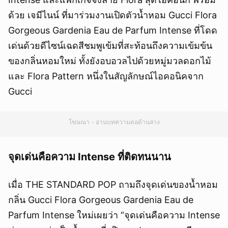
ด้วย เจมีไนน์ ที่มาร่วมงานเปิดตัวน้ำหอม Gucci Flora
Gorgeous Gardenia Eau de Parfum Intense ที่โดด
เด่นด้วยดีไซน์เฉดสีชมพูเข้มที่สะท้อนถึงความเข้มข้น
ของกลิ่นหอมใหม่ ทั้งยังอบอวลไปด้วยหมู่มวลดอกไม้
และ Flora Pattern หนึ่งในสัญลักษณ์ไอคอนิคจาก
Gucci
โฆษณา - อ่านบทความต่อด้านล่าง
จุดเด่นคือความ Intense ที่ติดทนนาน
เมื่อ THE STANDARD POP ถามถึงจุดเด่นของน้ำหอม
กลิ่น Gucci Flora Gorgeous Gardenia Eau de
Parfum Intense ใหม่เผยว่า “จุดเด่นคือความ Intense