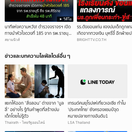
วิดีโอ
นาทีแห่งความหวัง! ตำรวจจราจรฯ เปิด
รร.ดังขอนแก่น แจงปมเด็กถูกแกล้
ทางนำหัวใจดวงที่ 185 จาก รพ.ราชบุรี
เกิดจากทวงเงิน บุหรี่จี้ อีกฝ่าย
ถึง รพ.ศิริราช สำเร็จใน 48 นาที
สยามนิวส์
BRIGHTTV.CO.TH
ข่าวและบทความไลฟ์สไตล์อื่น ๆ
แยกให้ออก “สั่งสอน” ต่างจาก “บูล
เทรนด์คนยุโรปแห่เที่ยวเอเชีย ทำไม
ลี่” อย่างไร รู้ทันคำพูดที่สร้างปม
‘ประเทศไทย’ ยังครองแชมป์จุด
เด็กโดยไม่รู้ตัว
หมายปลายทางอันดับ1
Thairath - ไทยรัฐออนไลน์
LSA Thailand