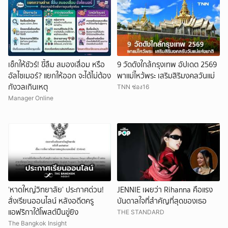
เช็กให้ชัวร์! ขี้ลืม สมองเสื่อม หรือ
9 วัดดังใกล้กรุงเทพ อัปเดต 2569
อัลไซเมอร์? แยกให้ออก จะได้ไม่ต้อง
พาแม่ไหว้พระ เสริมสิริมงคลวันแม่
กังวลเกินเหตุ
TNN ช่อง16
Manager Online
‘หาดใหญ่วิทยาลัย’ ประกาศด่วน!
JENNIE เผยว่า Rihanna คือแรง
สั่งเรียนออนไลน์ หลังอดีตครู
บันดาลใจที่สำคัญที่สุดของเธอ
แอฟริกาใต้โพสต์ปืนขู่ยิง
THE STANDARD
The Bangkok Insight