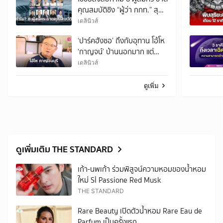
คุณสมบัติชิง “ผู้ว่า กกท.” สุด
พีค! “มัลลิกา” ส่งเอกสารเกิน
เดลินิวส์
เวลาแค่ 18 นาที
‘ปาร์คฮังซอ’ ถึงกับอุทาน โอ้โห
‘กาญจน์’ บ้านนอกมาก แต่
ประทับใจความอบอุ่น
เดลินิวส์
ดูเพิ่ม
ดูเพิ่มเติม THE STANDARD
เก้า-นพเก้า ร่วมพิสูจน์ความหอมของน้ำหอม
ใหม่ SÌ Passione Red Musk
THE STANDARD
Rare Beauty เปิดตัวน้ำหอม Rare Eau de
Parfum เป็นครั้งแรก