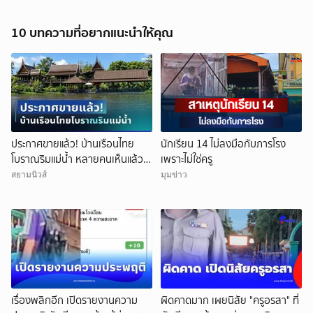
Grand Tour ที่หลอมรวมโลกและ
อิตาลี
10 บทความที่อยากแนะนำให้คุณ
ประกาศขายแล้ว! บ้านเรือนไทย
นักเรียน 14 ไม่ลงมือกับภารโรง
โบราณริมแม่น้ำ หลายคนเห็นแล้ว
เพราะไม่ใช่ครู
จำได้ เคยเป็นฉากหนังดัง
สยามนิวส์
มุมข่าว
เรื่องพลิกอีก เปิดรายงานความ
ผิดคาดมาก เผยนิสัย "ครูอรสา" ที่
ยกเลิก