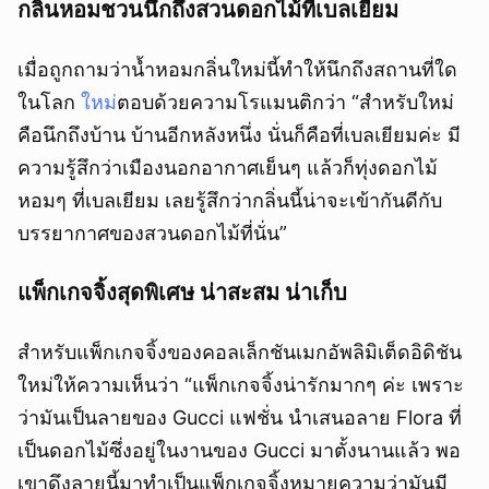
กลิ่นหอมชวนนึกถึงสวนดอกไม้ที่เบลเยียม
เมื่อถูกถามว่าน้ำหอมกลิ่นใหม่นี้ทำให้นึกถึงสถานที่ใด
ในโลก
ใหม่
ตอบด้วยความโรแมนติกว่า “สำหรับใหม่
คือนึกถึงบ้าน บ้านอีกหลังหนึ่ง นั่นก็คือที่เบลเยียมค่ะ มี
ความรู้สึกว่าเมืองนอกอากาศเย็นๆ แล้วก็ทุ่งดอกไม้
หอมๆ ที่เบลเยียม เลยรู้สึกว่ากลิ่นนี้น่าจะเข้ากันดีกับ
บรรยากาศของสวนดอกไม้ที่นั่น”
แพ็กเกจจิ้งสุดพิเศษ น่าสะสม น่าเก็บ
สำหรับแพ็กเกจจิ้งของคอลเล็กชันเมกอัพลิมิเต็ดอิดิชัน
ใหม่ให้ความเห็นว่า “แพ็กเกจจิ้งน่ารักมากๆ ค่ะ เพราะ
ว่ามันเป็นลายของ Gucci แฟชั่น นำเสนอลาย Flora ที่
เป็นดอกไม้ซึ่งอยู่ในงานของ Gucci มาตั้งนานแล้ว พอ
เขาดึงลายนี้มาทำเป็นแพ็กเกจจิ้งหมายความว่ามันมี