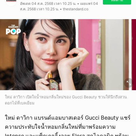
อัพเดต 04 ส.ค. 2568 เวลา 10.25 น. • เผยแพร่ 04
ส.ค. 2568 เวลา 10.25 น. • thestandard.co
ใหม่ ดาวิกา เปิดใจน้ำหอมกลิ่นใหม่ของ Gucci Beauty ชวนให้นึกถึงสวน
ดอกไม้ที่เบลเยียม
ใหม่ ดาวิกา แบรนด์แอมบาสเดอร์ Gucci Beauty แชร์
ความประทับใจน้ำหอมกลิ่นใหม่ที่มาพร้อมความ
Intense และแพ็กเกจจิ้งลาย Flora สุดไอคอนิก พร้อม