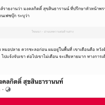
นิวส์รายงานว่า มงคลกิตติ์ สุขสินธารานน์ ที่ปรึกษาหัวหน้าพ
นเฟซบุ๊ก ระบุว่า
โฆษณา - อ่านบทความต่อด้านล่าง
บ หมอปลาย ควรชะลอก่อน ผมอยู่ในพื้นที่ เขาเตือนคือ หวังด
ย ไปแจ้งจับเขา ต่อไปเขาไม่เตือน จะเสียหายมาก ทางการเ