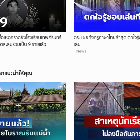
หยื่อเหตุกราดยิงโรงเรียนเทพศิรินทร์
ตร. เผยถึงครูภาษาไทยล่าสุด ตกใจรู้ก
วิตสะสมรวมเป็น 9 รายแล้ว
เล่น
TNews
ากแนะนำให้คุณ