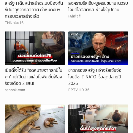
สหรัฐฯ เดินหน้าสร้างระบบป้องกัน
สงครามรัสเซีย-ยูเครนขยายแนวรบ
ขีปนาวุธจากอวกาศ กำหนดงบฯ-
โจมตีโลจิสติกส์-ห่วงโซ่อุปทาน
กรอบเวลาสร้างแล้ว
เดลินิวส์
TNN ช่อง16
เมียดีใจได้รับ "จดหมายจากสามีใน
ข่าวกรองสหรัฐฯ อ้างรัสเซียจ่อ
คุก" แต่เปิดอ่านแล้วใจพัง ยื่นฟ้อง
โจมตีชาติ NATO เร็วสุดปลายปี
ร้องเดือด 2 แสน!
2026
sanook.com
PPTV HD 36