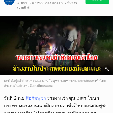
เผยแพร่ 02 ก.ย 2568 เวลา 02.44 น. • ทีมข่าว
สยามนิวส์
เอาไม่อยู่แล้ว! กระทรวงแรงงานกัมพูชา วอนชาวเขมรอย่าลักลอบเข้าไทย
อ้างงานในประเทศตัวเองมีเยอะแยะ
วันที่ 2 ก.ย
สื่อกัมพูชา
รายงานว่า ซุน เมสา โฆษก
กระทรวงแรงงานและฝึกอบรมอาชีวศึกษาแห่งกัมพูชา