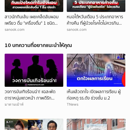
สาวนักกินเส้น เผยเคล็ดลับผอม
หมอไต้หวันเตือน 5 ประเภทอาหาร
เพรียว ดื่ม "เครื่องดื่ม" 1 ชนิด
ค้างคืน ที่ผู้ป่วยโรคไตไม่ควรกิน
ประจำ หาซื้อไม่ยาก!
อันตรายถึงชีวิต
sanook.com
sanook.com
10 บทความที่อยากแนะนำให้คุณ
วงการบันเทิงร้อนฉ่า! แฉสะพัด
เห็นแล้วตกใจ เปิดผลการเรียน ผู้
ดาราหนุ่มแถวหน้า ภาพดีรัก
ก่อเหตุ รร.ดัง ช่วงชั้น ม.2
ครอบครัว สามีนักร้องดัง แอบซุ่ม
มาดามเม้าท์
TNews
แซ่บนักธุรกิจสาว!