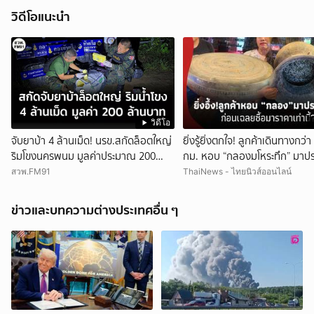
วิดีโอแนะนำ
วิดีโอ
จับยาบ้า 4 ล้านเม็ด! นรข.สกัดล็อตใหญ่
ยิ่งรู้ยิ่งตกใจ! ลูกค้าเดินทางกว่
ริมโขงนครพนม มูลค่าประมาณ 200
กม. หอบ “กลองมโหระทึก” มาปร
ล้านบาท
ก่อนเฉลยซื้อมาราคาเท่าไหร่?
สวพ.FM91
ThaiNews - ไทยนิวส์ออนไลน์
ข่าวและบทความต่างประเทศอื่น ๆ