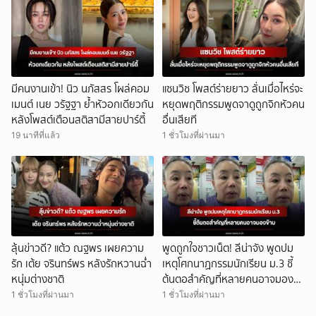
ยกเลิก
มีคนงานเข้า! นิว นภัสสร โผล่คอม
แซนวิช โพสต์ร่ายยาว ลั่นเมื่อไหร่จะ
เมนต์ เนย วรัฐฐา ย้ำหัวอกเดียวกัน
หยุดพฤติกรรมพูดจาดูถูกจิกหัวคน
หลังโพสต์เตือนสติสามีสายปาร์ตี้
อื่นเสียที
19 นาทีที่แล้ว
1 ชั่วโมงที่ผ่านมา
ลุ้นข่าวดี? แต้ว ณฐพร เผยความ
พูดถูกใจชาวเน็ต! ลีน่าจัง พูดปม
รัก เต้ย จรินทร์พร หลังรักหวานฉ่ำ
เหตุโศกนาฏกรรมนักเรียน ม.3 ชี้
หนุ่มต่างชาติ
ต้นตอสำคัญที่หลายคนอาจมอง
ข้าม
1 ชั่วโมงที่ผ่านมา
1 ชั่วโมงที่ผ่านมา