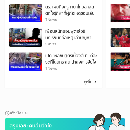
ตร. เผยถึงครูภาษาไทยล่าสุด
ตกใจรู้กีฬาที่ผู้ก่อเหตุชอบเล่น
TNews
เพื่อนสนิทยอมพูดแล้ว!!
นักเรียนที่ก่อเหตุ เล่าปัญหา
ส่วนตัวให้ฟัง
มุมข่าว
เปิด "ผลชันสูตรเบื้องต้น" แต่ละ
จุดที่โดนกระสุน น่าสงสารจับใจ
TNews
ดูเพิ่ม
สร้างโดย AI
สรุปเลย: คนอื่นว่าไง