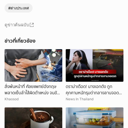
#ต่างประเทศ
ดูข่าวต้นฉบับ
ข่าวที่เกี่ยวข้อง
สั่งพ้นหน้าที่ ศัลยแพทย์อังกฤษ
ดราม่าเดือด! นางเอกดัง ถูก
พลาดเย็บลำไส้ผิดตำแหน่ง จนขับ
คุกคามหนักรุมด่ากลางลานจอดรถ
ถ่ายไม่ได้ หวิดเสียชีวิต
(ข่าวต่างประเทศ)
Khaosod
News In Thailand