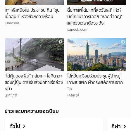
เกาหลีเหนือแนะประชาชน กิน “ซุป
ดื่มกาแฟได้มากที่สุดวันละกี่แก้ว?
เนื้อสุนัข” หวังช่วยคลายร้อน
นักโภชนาการเฉลย "หลักสำคัญ"
และช่วงเวลาต้องระวัง!
Khaosod
sanook.com
“ไต้ฝุ่นดอลฟิน” ถล่มเกาะโอกินาวา
ไต้หวันเตรียมร่วมประชุมผู้นำหมู่
ของญี่ปุ่น ด้านจีนสั่งปิดท่าเรือล่วง
เกาะแปซิฟิก ฝ่ากระแสคัดค้านจาก
หน้า
จีน
เดลินิวส์
เดลินิวส์
ข่าวและบทความยอดนิยม
ทั่วไป
กีฬา