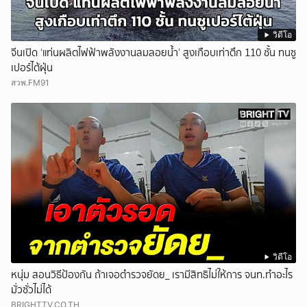
วิดีโอ
จีนเปิด ‘แท่นผลิตไฟฟ้าพลังงานลมลอยน้ำ’ สูงเกือบเท่าตึก 110 ชั้น ทนซู
เปอร์ไต้ฝุ่น
สวพ.FM91
วิดีโอ
หนุ่ม สอนวิธีป้องกัน ถ้าเจอตำรวจยัดย_ เรามีสิทธิไม่ให้การ จนท.ทำอะไร
มั่วซั่วไม่ได้
BRIGHTTV.CO.TH