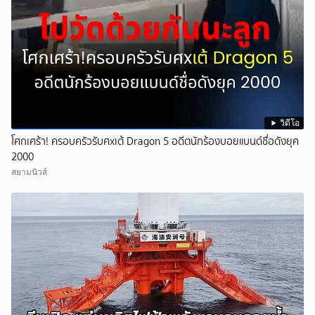
วิดีโอ
โศกเศร้า! ครอบครัวรับศxเต้ Dragon 5 อดีตนักร้องบอยแบนด์ชื่อดังยุค
2000
สยามนิวส์