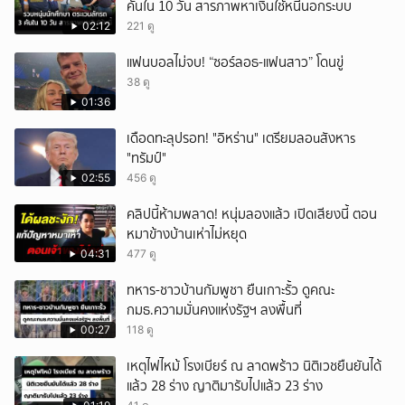
คันใน 10 วัน สารภาพหาเงินใช้หนี้นอกระบบ
02:12
221 ดู
แฟนบอลไม่จบ! “ซอร์ลอธ-แฟนสาว” โดนขู่
38 ดู
01:36
เดือดทะลุปรอท! "อิหร่าน" เตรียมลอuสังหาs
"ทรัมป์"
02:55
456 ดู
คลิปนี้ห้ามพลาด! หนุ่มลองแล้ว เปิดเสียงนี้ ตอน
หมาข้างบ้านเห่าไม่หยุด
04:31
477 ดู
ทหาร-ชาวบ้านกัมพูชา ยืนเกาะรั้ว ดูคณะ
กมธ.ความมั่นคงแห่งรัฐฯ ลงพื้นที่
00:27
118 ดู
เหตุไฟไหม้ โรงเบียร์ ณ ลาดพร้าว นิติเวชยืนยันได้
แล้ว 28 ร่าง ญาติมารับไปแล้ว 23 ร่าง