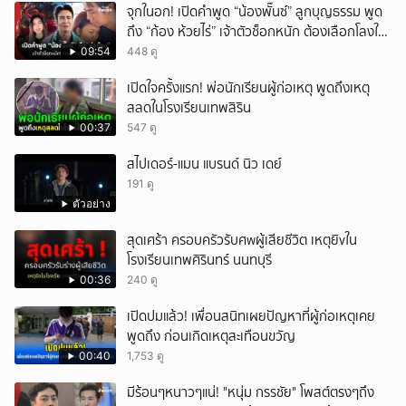
จุกในอก! เปิดคำพูด “น้องพั๊นซ์” ลูกบุญธรรม พูด
ถึง “ก้อง ห้วยไร่” เจ้าตัวช็อกหนัก ต้องเลือกโลงให้
ลูก!
09:54
448 ดู
เปิดใจครั้งแรก! พ่อนักเรียนผู้ก่อเหตุ พูดถึงเหตุ
สลดในโรงเรียนเทพสิริน
00:37
547 ดู
สไปเดอร์-แมน แบรนด์ นิว เดย์
191 ดู
ตัวอย่าง
สุดเศร้า ครอบครัวรับศwผู้เสียชีวิต เหตุยิvใน
โรงเรียนเทพศิรินทร์ นนทบุรี
00:36
240 ดู
เปิดปมแล้ว! เพื่อนสนิทเผยปัญหาที่ผู้ก่อเหตุเคย
พูดถึง ก่อนเกิดเหตุสะเทือนขวัญ
00:40
1,753 ดู
มีร้อนๆหนาวๆแน่! "หนุ่ม กรรชัย" โพสต์ตรงๆถึง