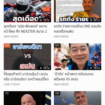
วิดีโอ
วิดีโอ
สุดเดือด! "ธนัช-พีระพงษ์" ผงาด
รถถัง ร่ายยาวขอโทษ ONE ยอมรับ
คว้าโพล ศึก NEXZTER สนาม 2
หลงเชื่อคนผิด
WeR NEWS
WeR NEWS
03
04
วิดีโอ
วิดีโอ
โค้งสุดท้าย!!! มาร่วมลุ้นว่า สเปน
“น้าติง” หน้าแหก! หลังจบเกม
หรือ อาร์เจนตินา จะคว้าแชมป์โลก
ฝรั่งเศส VS สเปน
LINE TODAY
WeR NEWS
05
06