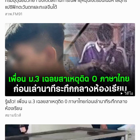
กรมอุตุนิยมวิทยา อัปเดตสถานการณ์พายุหมุนเขตร้อนในมหาสมุทร
แปซิฟิกตะวันตกและทะเลจีนใต้
สวพ.FM91
วิดีโอ
รู้แล้ว! เพื่อน ม.3 เฉลยสาเหตุติด 0 ภาษาไทยก่อนเล่านาทีระทึกกลาง
ห้องเรียน
สยามนิวส์