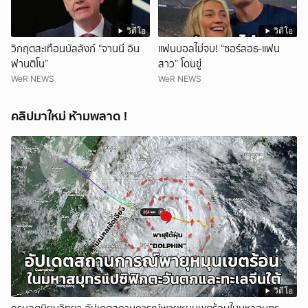
วิดีโอ
วิดีโอ
วิกฤตสะเทือนบัลลังก์ “จานนี อิน
แฟนบอลไม่จบ! “ซอร์ลอธ-แฟน
ฟานติโน”
สาว” โดนขู่
WeR NEWS
WeR NEWS
คลิปมาใหม่ ห้ามพลาด !
วิดีโอ