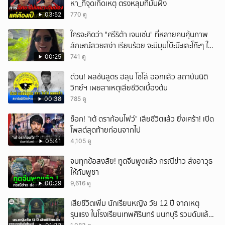
หา_ที่จุดเกิดเหตุ ตรงหลุมที่มันฝัง
03:52
770 ดู
ใครจะคิดว่า "ศรีริต้า เจนเซ่น" ที่หลายคนคุ้นภาพ
ลักษณ์สวยสง่า เรียบร้อย จะมีมุมโบ๊ะบ๊ะและโก๊ะๆ ให้
ได้อมยิ้มเหมือนกัน งานนี้ทำเอาแฟนๆ ทั้งเอ็นดูทั้ง
00:25
741 ดู
หัวเราะ
ด่วน! ผลชันสูตร ฮลุน โซโล่ ออกแล้ว สถาบันนิติ
วิทย์ฯ เผยสาเหตุเสียชีวิตเบื้องต้น
00:38
785 ดู
ช็อก! "เต้ ดราก้อนไฟว์" เสียชีวิตแล้ว ยิ่งเศร้า! เปิด
โพสต์สุดท้ายก่อนจากไป
05:41
4,105 ดู
จบทุกข้อสงสัย! ทูตจีนพูดแล้ว กรณีข่าว ส่งอาวุธ
ให้กัมพูชา
00:29
9,616 ดู
เสียชีวิตเพิ่ม นักเรียนหญิง วัย 12 ปี จากเหตุ
รุนแรง ในโรงเรียนเทพศิรินทร์ นนทบุรี รวมดับแล้ว