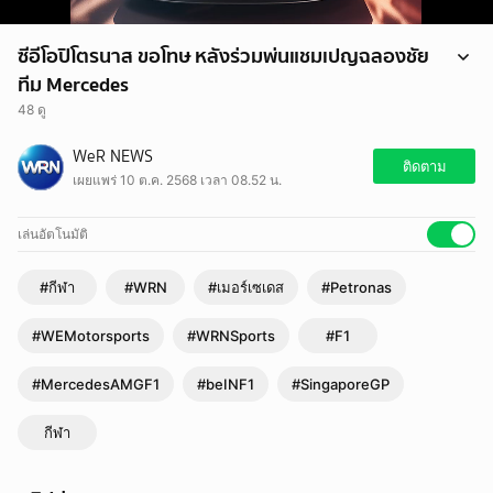
ซีอีโอปิโตรนาส ขอโทษ หลังร่วมพ่นแชมเปญฉลองชัย
ทีม Mercedes
48 ดู
ซีอีโอปิโตรนาส ขอโทษ หลังร่วมพ่นแชมเปญฉลองชัยทีม Mercedes
WeR NEWS
.
ติดตาม
เผยแพร่ 10 ต.ค. 2568 เวลา 08.52 น.
Watch ALL Formula 1® LIVE on beIN SPORTS @beinsports.th
เล่นอัตโนมัติ
#กีฬา
#WRN
#เมอร์เซเดส
#Petronas
#WEMotorsports
#WRNSports
#F1
#MercedesAMGF1
#beINF1
#SingaporeGP
กีฬา