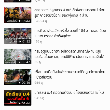
ชัด!
06:04
2,645 ดู
ตาลุกวาว! "ลูกสาว 4 คน" ตัดใจขายมรดกแม่ ก่อน
รู้ราคาจริงยิ่งช็อก! ยอดพุ่งทะลุ 4 ล้าน!
17:33
13,094 ดู
ภารกิจนำส่งอวัยวะหัวใจ ดวงที่ 184 จากดอนเมือง
ไป รพ.ศิริราช สำเร็จลุล่วง
01:22
156 ดู
กรมอุตุนิยมวิทยา อัปเดตสถานการณ์พายุหมุน
เขตร้อนในมหาสมุทรแปซิฟิกตะวันตกและทะเลจีนใต้
00:47
35 ดู
เพื่อนเผยมือยิงบ่นส่งงานครบแต่ติดศูนย์ภาษาไทย
| ข่าวช่องวัน
03:59
944 ดู
นักเรียน ม.4 กอดกันดิ่งชั้น 6 โรงเรียนดังสายไหม
1,415 ดู
01:44