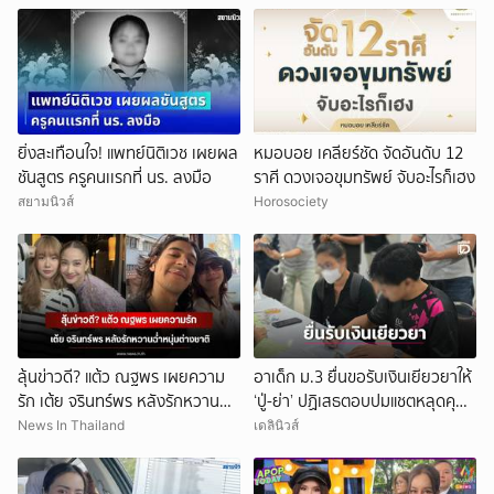
ยิ่งสะเทือนใจ! แพทย์นิติเวช เผยผล
หมอบอย เคลียร์ชัด จัดอันดับ 12
ชันสูตร ครูคนเเรกที่ นร. ลงมือ
ราศี ดวงเจอขุมทรัพย์ จับอะไรก็เฮง
สยามนิวส์
Horosociety
ลุ้นข่าวดี? แต้ว ณฐพร เผยความ
อาเด็ก ม.3 ยื่นขอรับเงินเยียวยาให้
รัก เต้ย จรินทร์พร หลังรักหวานฉ่ำ
‘ปู่-ย่า’ ปฏิเสธตอบปมแชตหลุดคุย
หนุ่มต่างชาติ
แม่ ‘ถูกกลั่นแกล้ง’
News In Thailand
เดลินิวส์