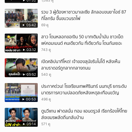
9 ราย
01:32
1,083 ดู
รวบ 3 ผู้ต้องหาชาวมาเลเซีย ลักลอบขนยาไอซ์ 87
กิโลกรัม ขึ้นขบวนรถไฟ
05:42
69 ดู
สาว โดนหลอกขอเงิน 50 บาทเติมน้ำมัน ชาวเน็ต
แห่คอมเมนต์ คนเดียวกัน ที่เดียวกัน โดนกันเยอะ
03:12
743 ดู
เปิดคลิปนาทีโหด! เจ้าของสุนัขรับไม่ได้ หลังเห็น
ลาบราดอร์ถูกลากกลางถนน
05:52
540 ดู
ประกาศด่วน! โรงเรียนเทพศิรินทร์ นนทบุรี ยกระดับ
มาตรการความปลอดภัยหลังเหตุสะเทือนขวัญ
00:53
496 ดู
ตูนวีแกน ฟาดสนั่น ทอม แอนดรูวส์ เรียกร้องให้ไทย
ส่งเขมรพลัดถิ่นกลับบ้าน
05:14
571 ดู