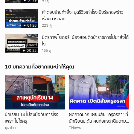
01:19
41 ดู
คำตอบร้านทำอึ้ง! ขุดรีวิวเก่าโรงเบียร์ลาดพร้าว
เรื่องทางออก
01:26
223 ดู
มิตรภาพไรเดอร์! น้องสอบติดข้าราชการไม่มาส่งได้
ไง
00:25
155 ดู
10 บทความที่อยากแนะนำให้คุณ
นักเรียน 14 ไม่ลงมือกับภารโรง
ผิดคาดมาก เผยนิสัย "ครูอรสา" ที่
เพราะไม่ใช่ครู
นักเรียนม.ต้น คนก่อเหตุ เดินตาม
หา
มุมข่าว
TNews