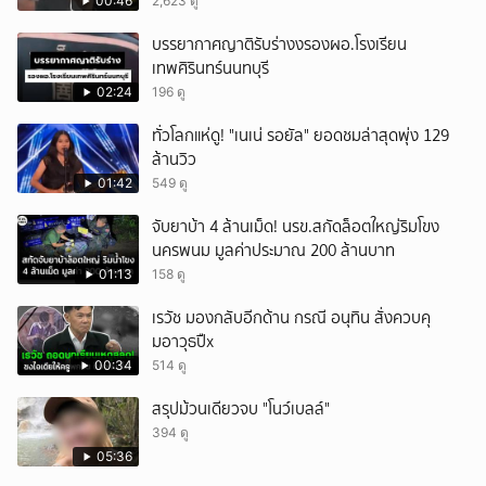
หนัก คาดแรงกดดันสะสมกลายเป็นแรงแค้น จนก่อ
00:46
2,623 ดู
เหตุสลด
บรรยากาศญาติรับร่างงรองผอ.โรงเรียน
เทพศิรินทร์นนทบุรี
02:24
196 ดู
ทั่วโลกแห่ดู! "เนเน่ รอยัล" ยอดชมล่าสุดพุ่ง 129
ล้านวิว
01:42
549 ดู
จับยาบ้า 4 ล้านเม็ด! นรข.สกัดล็อตใหญ่ริมโขง
นครพนม มูลค่าประมาณ 200 ล้านบาท
01:13
158 ดู
เรวัช มองกลับอีกด้าน กรณี อนุทิน สั่งควบคุ
มอาวุธปืx
00:34
514 ดู
สรุปม้วนเดียวจบ "โนว์เบลล์"
394 ดู
05:36