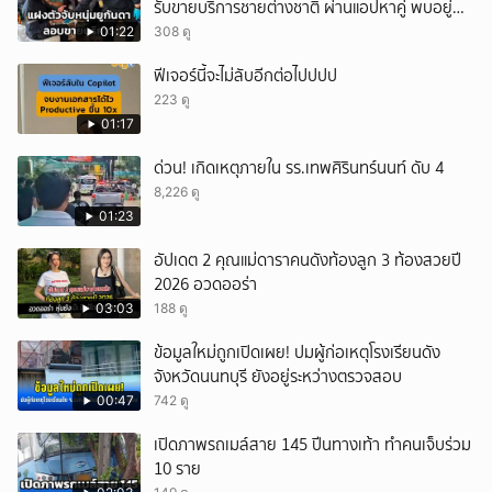
รับขายบริการชายต่างชาติ ผ่านแอปหาคู่ พบอยู่
เกินกำหนดอนุญาต
01:22
308 ดู
ฟีเจอร์นี้จะไม่ลับอีกต่อไปปปป
223 ดู
01:17
ด่วน! เกิดเหตุภายใน รร.เทพศิรินทร์นนท์ ดับ 4
8,226 ดู
01:23
อัปเดต 2 คุณแม่ดาราคนดังท้องลูก 3 ท้องสวยปี
2026 อวดออร่า
03:03
188 ดู
ข้อมูลใหม่ถูกเปิดเผย! ปมผู้ก่อเหตุโรงเรียนดัง
จังหวัดนนทบุรี ยังอยู่ระหว่างตรวจสอบ
00:47
742 ดู
เปิดภาพรถเมล์สาย 145 ปีนทางเท้า ทำคนเจ็บร่วม
10 ราย