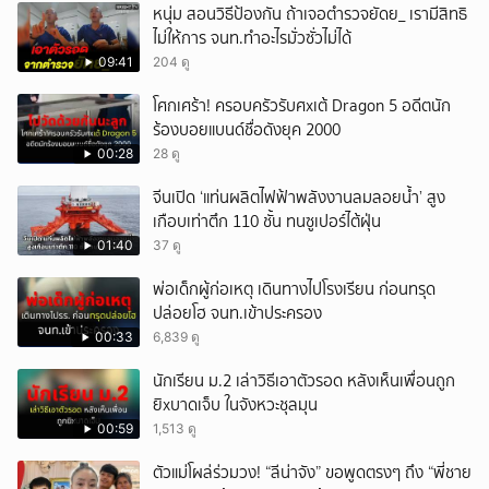
หนุ่ม สอนวิธีป้องกัน ถ้าเจอตำรวจยัดย_ เรามีสิทธิ
ไม่ให้การ จนท.ทำอะไรมั่วซั่วไม่ได้
09:41
204 ดู
โศกเศร้า! ครอบครัวรับศxเต้ Dragon 5 อดีตนัก
ร้องบอยแบนด์ชื่อดังยุค 2000
00:28
28 ดู
จีนเปิด ‘แท่นผลิตไฟฟ้าพลังงานลมลอยน้ำ’ สูง
เกือบเท่าตึก 110 ชั้น ทนซูเปอร์ไต้ฝุ่น
01:40
37 ดู
พ่อเด็กผู้ก่อเหตุ เดินทางไปโรงเรียน ก่อนทรุด
ปล่อยโฮ จนท.เข้าประครอง
00:33
6,839 ดู
นักเรียน ม.2 เล่าวิธีเอาตัวรอด หลังเห็นเพื่อนถูก
ยิxบาดเจ็บ ในจังหวะชุลมุน
00:59
1,513 ดู
ตัวแม่โผล่ร่วมวง! “ลีน่าจัง” ขอพูดตรงๆ ถึง “พี่ชาย