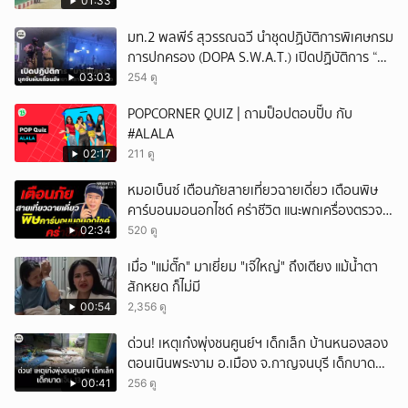
01:33
มท.2 พลพีร์ สุวรรณฉวี นำชุดปฏิบัติการพิเศษกรม
การปกครอง (DOPA S.W.A.T.) เปิดปฏิบัติการ “บา
รมีโสธร” บุกจับผับเถื่อนอัพยา กลางเมืองแปดริ้ว
03:03
254 ดู
เปิดถึงเช้า ไร้ใบอนุญาต
POPCORNER QUIZ | ถามป็อปตอบปั๊บ กับ
#ALALA
02:17
211 ดู
หมอเบ็นซ์ เตือนภัยสายเที่ยวฉายเดี่ยว เตือนพิษ
คาร์บอนมอนอกไซด์ คร่าชีวิต แนะพกเครื่องตรวจ
วัดติดตัว
02:34
520 ดู
เมื่อ "แม่ตั๊ก" มาเยี่ยม "เจ๊ใหญ่" ถึงเตียง แม้น้ำตา
สักหยด ก็ไม่มี
00:54
2,356 ดู
ด่วน! เหตุเก๋งพุ่งชนศูนย์ฯ เด็กเล็ก บ้านหนองสอง
ตอนเนินพระงาม อ.เมือง จ.กาญจนบุรี เด็กบาด
เจ็บ 13 ราย
00:41
256 ดู