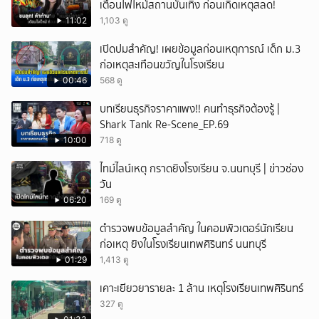
เตือนไฟไหม้สถานบันเทิง ก่อนเกิดเหตุสลด!
11:02
1,103 ดู
เปิดปมสำคัญ! เผยข้อมูลก่อนเหตุการณ์ เด็ก ม.3
ก่อเหตุสะเทือนขวัญในโรงเรียน
00:46
568 ดู
บทเรียนธุรกิจราคาแพง!! คนทำธุรกิจต้องรู้ |
Shark Tank Re-Scene_EP.69
10:00
718 ดู
ไทม์ไลน์เหตุ กราดยิงโรงเรียน จ.นนทบุรี | ข่าวช่อง
วัน
06:20
169 ดู
ตำรวจพบข้อมูลสำคัญ ในคอมพิวเตอร์นักเรียน
ก่อเหตุ ยิงในโรงเรียนเทพศิรินทร์ นนทบุรี
01:29
1,413 ดู
เคาะเยียวยารายละ 1 ล้าน เหตุโรงเรียนเทพศิรินทร์
327 ดู