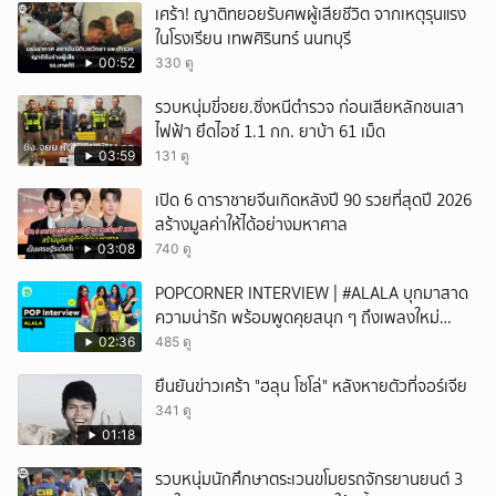
เศร้า! ญาติทยอยรับศพผู้เสียชีวิต จากเหตุรุนแรง
ในโรงเรียน เทพศิรินทร์ นนทบุรี
00:52
330 ดู
รวบหนุ่มขี่จยย.ซิ่งหนีตำรวจ ก่อนเสียหลักชนเสา
ไฟฟ้า ยึดไอซ์ 1.1 กก. ยาบ้า 61 เม็ด
03:59
131 ดู
เปิด 6 ดาราชายจีนเกิดหลังปี 90 รวยที่สุดปี 2026
สร้างมูลค่าให้ได้อย่างมหาศาล
03:08
740 ดู
POPCORNER INTERVIEW | #ALALA บุกมาสาด
ความน่ารัก พร้อมพูดคุยสนุก ๆ ถึงเพลงใหม่
'ON&OFF'
02:36
485 ดู
ยืนยันข่าวเศร้า "ฮลุน โซโล่" หลังหายตัวที่จอร์เจีย
341 ดู
01:18
รวบหนุ่มนักศึกษาตระเวนขโมยรถจักรยานยนต์ 3