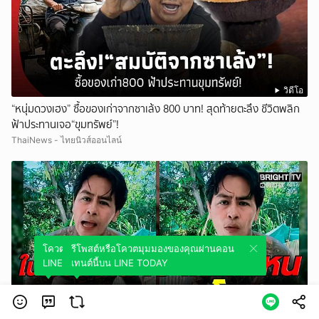
วิดีโอ
“หนุ่มดวงเฮง” ซื้อของเก่าจากซาเล้ง 800 บาท! สุดท้ายตะลึง ชีวิตพลิก
ฟ้าประทานเจอ“ขุมทรัพย์”!
ThaiNews - ไทยนิวส์ออนไลน์
โควตมุมมองของคุณผ่านคอนเทนต์นี้บน
รีโพสต์หรือโควตมุมมองของคุณผ่านคอน
LINE TODAY
เทนต์นี้บน LINE TODAY