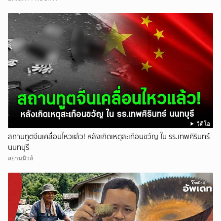
วิดีโอ
สถานทูตจีนเคลื่อนไหวแล้ว! หลังเกิดเหตุสะเทือนขวัญ ใน รร.เทพศิรินทร์
นนทบุรี
สยามนิวส์