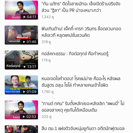
"กัน นภัทร" ติดใจสายมัทฉะ เล็งเปิดร้านจริงจัง
ส่วน "ฐิสา" เป็น PR น่าจะเหมาะกว่า
04:11
1,342 ดู
ฟินเกินต้าน! แจ็คกี้-เกรท วรินทร ช็อตสวมกอด
หลังเวที หลุดแคปชั่นชวนคิด
01:46
318 ดู
ทอล์คกะธรรม : กิจต่อทุกข์ คือกำหนดรู้
179 ดู
13:17
หมอเจดไขคำตอบ! โรคแม่ม่าย คืออะไร หลังผล
ชันสูตร ฮลุน โซโล่ ทำหลายคนเข้าใจผิด
01:09
1,760 ดู
"กานต์ ทศน" รับตั้งหลักเยอะหลังเลิก "แพมมี่" ไม่
ขอลงสาเหตุ คุยกันได้เหมือนเดิม
02:53
323 ดู
สืบ ตม.1 แฝงตัวจับหนุ่มยูกันดา อดีตนักฟุตบอล