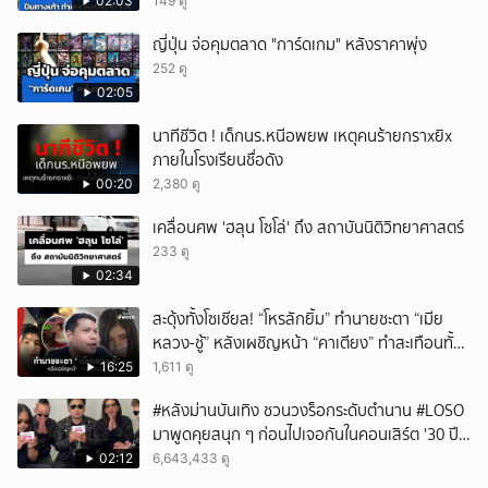
02:03
149 ดู
ยกเลิก
ญี่ปุ่น จ่อคุมตลาด "การ์ดเกม" หลังราคาพุ่ง
252 ดู
02:05
นาทีชีวิต ! เด็กนร.หนีอพยพ เหตุคนร้ายกราxยิx
ภายในโรงเรียนชื่อดัง
00:20
2,380 ดู
เคลื่อนศพ 'ฮลุน โซโล่' ถึง สถาบันนิติวิทยาศาสตร์
233 ดู
02:34
สะดุ้งทั้งโซเชียล! “โหรลักยิ้ม” ทำนายชะตา “เมีย
หลวง-ชู้” หลังเผชิญหน้า “คาเตียง” ทำสะเทือนทั้ง
ประเทศ
16:25
1,611 ดู
#หลังม่านบันเทิง ชวนวงร็อกระดับตำนาน #LOSO
มาพูดคุยสนุก ๆ ก่อนไปเจอกันในคอนเสิร์ต '30 ปี
LOSO นานเท่าไรก็รอ'
02:12
6,643,433 ดู