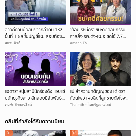
สาวถึงกับมือสั่น! จากลำดับ 132
“ต้อม รชนีกร” ชนะคดีศัลยกรรม!
ขึ้นที่ 1 ผลขึ้นบัญชีใหม่ สอบท้อง
ศาลสั่ง รพ.ดัง-หมอ ชดใช้ 7.7
ถิ่น
ล้าน
สยามนิวส์
Amarin TV
แฉดาราหนุ่มสามีนักร้องดัง แอบแซ่
แม่เล่าความกตัญญูของ เต้ ดรา
บนักธุรกิจสาว ลักลอบมีสัมพันธ์
ก้อนไฟว์ เผยสิ่งที่ลูกชายตั้งใจจะทำ
สัปดาห์ละ 2 ครั้ง
แต่ต้องมาจากไปก่อน
คมชัดลึกออนไลน์
Thairath - ไทยรัฐออนไลน์
คลิปที่กำลังได้รับความนิยม
01
02