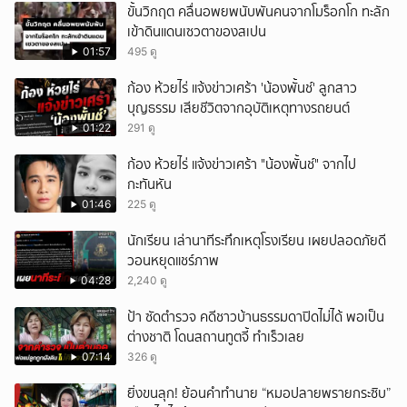
ขั้นวิกฤต คลื่นอพยพนับพันคนจากโมร็อกโก ทะลัก
เข้าดินแดนเซวตาของสเปน
01:57
495 ดู
ก้อง ห้วยไร่ แจ้งข่าวเศร้า 'น้องพั้นช์' ลูกสาว
บุญธรรม เสียชีวิตจากอุบัติเหตุทางรถยนต์
01:22
291 ดู
ก้อง ห้วยไร่ แจ้งข่าวเศร้า "น้องพั้นช์" จากไป
กะทันหัน
01:46
225 ดู
นักเรียน เล่านาทีระทึกเหตุโรงเรียน เผยปลอดภัยดี
วอนหยุดแชร์ภาพ
04:28
2,240 ดู
ป้า ซัดตำรวจ คดีชาวบ้านธรรมดาปิดไม่ได้ พอเป็น
ต่างชาติ โดนสถานทูตจี้ ทำเร็วเลย
07:14
326 ดู
ยิ่งขนลุก! ย้อนคำทำนาย “หมอปลายพรายกระซิบ”