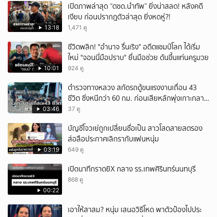
เปิดภาพล่าสุด “ตชด.นำทัพ” ยิ่งน่าสลด! หลังคดี
เงียบ ก่อนปรากฎตัวล่าสุด ยิ่งหดหู่?!
13:18
1,471 ดู
ชีวิตพลิก! "อำนาจ รื่นเริง" อดีตแชมป์โลก ได้เริ่ม
ใหม่ "จอนนี่มือปราบ" ยื่นมือช่วย ดันขึ้นแท่นครูมวย
10:01
924 ดู
ตำรวจทางหลวง สกัดรถตู้ขนแรงงานเถื่อน 43
ชีวิต ซิ่งหนีกว่า 60 กม. ก่อนเสียหลักพุ่งเกาะกลาง
ถนน
03:46
37 ดู
บัญชีโจวเย่ถูกเปลี่ยนชื่อเป็น สาวโสดสายสตรอง
ส่อลือประกาศเลิกรากับแฟนหนุ่ม
03:19
649 ดู
เปิดนาทีกราดยิX กลาง รร.เทพศิรินทร์นนทบุรี
868 ดู
00:22
เอาให้สาสม? หนุ่ม เสนอวิธีโหด พาตัวป๋องไปประ