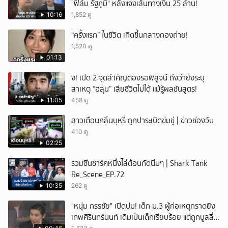
"ฟิล์ม รัฐภูมิ" หลังแจงเส้นทางเงิน 25 ล้าน!
10:16
1,852 ดู
“ครั้งแรก” ในชีวิต เกิดขึ้นกลางกองถ่าย!
1,520 ดู
01:13
ึ้ง! เปิด 2 จุดสำคัญต้องรอพิสูจน์ ถึงว่ายังระบุ
สาเหตุ “ฮลุน” เสียชีวิตไม่ได้ แม้รู้ผลชันสูตร!
11:05
458 ดู
สาวเตือนกลิ่นบุหรี่ ถูกปาระเบิดข่มขู่ | ข่าวช่องวัน
410 ดู
02:25
รวมซีนชาร์คหนึ่งไล่ต้อนกัดนิ่มๆ | Shark Tank
Re_Scene_EP.72
10:35
262 ดู
"หนุ่ม กรรชัย" เปิดปม! เด็ก ม.3 ผู้ก่อเหตุกราดยิง
เทพศิรินทร์นนท์ เดิมเป็นเด็กเรียบร้อย แต่ถูกบูลลี่