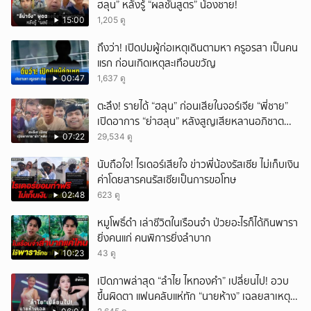
ฮลุน” หลังรู้ “ผลชันสูตร” น้องชาย!
15:00
1,205 ดู
ถึงว่า! เปิดปมผู้ก่อเหตุเดินตามหา ครูอรสา เป็นคน
แรก ก่อนเกิดเหตุสะเทือนขวัญ
00:47
1,637 ดู
ตะลึง! รายได้ “ฮลุน” ก่อนเสียในจอร์เจีย “พี่ชาย”
เปิดอาการ “ย่าฮลุน” หลังสูญเสียหลานอภิชาต
บุตร!
07:22
29,534 ดู
นับถือใจ! ไรเดอร์เสียใจ ข่าวพี่น้องรัสเซีย ไม่เก็บเงิน
ค่าโดยสารคนรัสเซียเป็นการขอโทษ
02:48
623 ดู
หมูโพธิ์ดำ เล่าชีวิตในเรือนจำ ป่วยอะไรก็ได้กินพารา
ยิ่งคนแก่ คนพิการยิ่งลำบาก
10:23
43 ดู
เปิดภาพล่าสุด “ลำไย ไหทองคำ” เปลี่ยนไป! อวบ
ขึ้นผิดตา แฟนคลับแห่ทัก “นายห้าง” เฉลยสาเหตุ