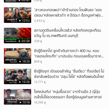
00:41
256 ดู
“สาวหอบทองพม่า”เข้าร้านทอง โดนฟันธง “ของ
ปลอม”หลังเผาแล้วดำ! 4 ปีต่อมา ช็อกมูลค่าพุ่ง
มหาศาล!
12:02
2,432 ดู
สถานทูตจีนเคลื่อนไหวแล้ว! หลังเกิดเหตุสะเทือน
ขวัญ ใน รร.เทพศิรินทร์ นนทบุรี
00:28
329 ดู
ยิ่งรู้ยิ่งตกใจ! ลูกค้าเดินทางกว่า 400 กม. หอบ
“กลองมโหระทึก” มาประเมิน ก่อนเฉลยซื้อมาราคา
เท่าไหร่?
19:29
808 ดู
ยิ่งรู้ยิ่งจุก! เปิดของสำคัญ “ชิ้นเดียว” ที่จอเจียร์ ไม่
ส่งกลับพร้อมร่าง “ฮลุน โซโล่” หลังถึงแผ่นดินไทย!
13:28
13,771 ดู
โชคหล่นทับ! “หนุ่มซื้อลวด” จากร้านมือ 2 ญี่ปุ่น
ตะลึงไม่ใช่ลวดธรรมดา ช็อครู้ซ่อนมูลค่ามหาศาล!
15:18
16,392 ดู