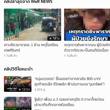
คลิปล่าสุดจาก WeR NEWS
วิดีโอ
เคาะเยียวยารายละ 1 ล้าน เหตุโรงเรียน
เหตุกราดยิvพารากอน ผู้ป่วยยัง
เทพศิรินทร์
ตัวจากจิตเวช-เป็นคนดีต่อเนื่อง
1 วันที่แล้ว
1 วันที่แล้ว
คลิปวิดีโอแนะนำ
“หนุ่มดวงเฮง” ซื้อของเก่าจากซาเล้ง 800 บาท!
สุดท้ายตะลึง ชีวิตพลิก ฟ้าประทานเจอ“ขุมทรัพย์”!
12:04
4,924 ดู
รู้แล้ว! เพื่อน ม.3 เฉลยสาเหตุติด 0 ภาษาไทยก่อน
เล่านาทีระทึกกลางห้องเรียน