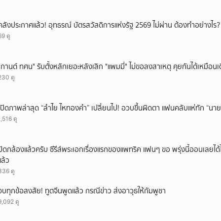
คลังประกาศแล้ว! อุทธรณ์ บัตรสวัสดิการแห่งรัฐ 2569 ไม่ผ่าน ต้องทำอย่างไร?
69 ดู
"กานต์ ทศน" รับตั้งหลักเยอะหลังเลิก "แพมมี่" ไม่ขอลงสาเหตุ คุยกันได้เหมือนเ
230 ดู
เปิดภาพล่าสุด “ลำไย ไหทองคำ” เปลี่ยนไป! อวบขึ้นผิดตา แฟนคลับแห่ทัก “นาย
1,516 ดู
ปิดกล้องแล้วครับ ซีรีส์พระเอกเรื่องแรกของแพทริค แฟนๆ ขอ พรุ่งนี้ออนเลยได้ไ
แล้ว
336 ดู
จบทุกข้อสงสัย! ทูตจีนพูดแล้ว กรณีข่าว ส่งอาวุธให้กัมพูชา
9,092 ดู