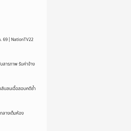
ส.ค. 69 | NationTV22
บสารภาพ รับค่าจ้าง
สับสนเอื้อสอบคดีซ้ำ
องกลางเต็มห้อง