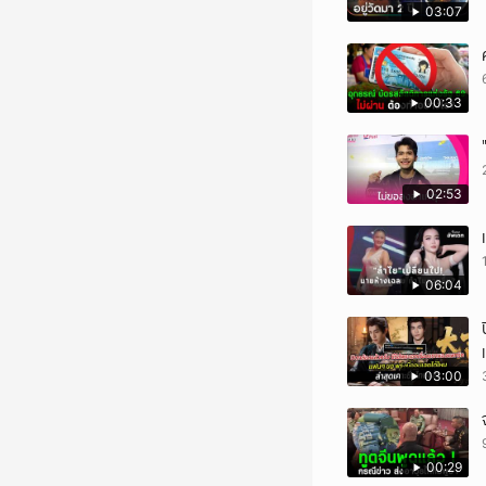
03:07
00:33
02:53
06:04
03:00
00:29