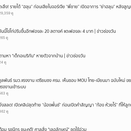
ยกเลิก
ตะลึง! รายได้ “ฮลุน” ก่อนเสียในจอร์เจีย “พี่ชาย” เปิดอาการ “ย่าฮลุน” หลังส
29,359 ดู
วันนี้ไข่ไก่ปรับขึ้นอีกฟองละ 20 สตางค์ แตะฟองละ 4 บาท | ข่าวช่องวัน
265 ดู
ตามหา "เด็กอเมริกัน" หายตัวจากบ้าน | ข่าวช่องวัน
24 ดู
จุลพันธ์ รมว.แรงงาน เตรียมชง ครม. เห็นชอบ MOU ไทย-เมียนมา ฉบับใหม่ ขย
แรงงานเข้าระบบ
563 ดู
ยิ่งสลด! เปิดคลิปสุดท้าย “น้องพั้นช์” ก่อนเปิดคำสัญญา “ก้อง ห้วยไร่” ที่ให้
462 ดู
ต้อม รชนีกร ชนะคดี! ศาลสั่ง "เลอลักษณ์" ชดใช้อ่วม