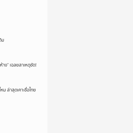
ดิม
ห้าง” เฉลยสาเหตุชัด!
หม ล่าสุดเคาะชื่อไทย