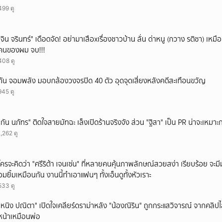
499 ดู
ั่"จิน จรินทร์" เดือดจัด! อย่ามาเสือxเรื่องชาวบ้าน ลั่น ด่าหนู (กวาง รติชา) เหมือ
คนของผม จบ!!!
408 ดู
กัน จอมพลัง มอบกล้องวงจรปิด 40 ตัว อุดจุดเสี่ยงหลังคดีสะเทือนขวัญ
945 ดู
"กัน นภัทร" ติดใจสายมัทฉะ เล็งเปิดร้านจริงจัง ส่วน "ฐิสา" เป็น PR น่าจะเหมาะก
1,262 ดู
ใครจะคิดว่า "ศรีริต้า เจนเซ่น" ที่หลายคนคุ้นภาพลักษณ์สวยสง่า เรียบร้อย จะมีมุมโ
อมยิ้มเหมือนกัน งานนี้ทำเอาแฟนๆ ทั้งเอ็นดูทั้งหัวเราะ
533 ดู
"หนิง ปณิตา" เปิดใจเคลียร์ดราม่าหลัง "น้องณิริน" ถูกกระแสวิจารณ์ จากคลิ
หน้าเหมือนพ่อ