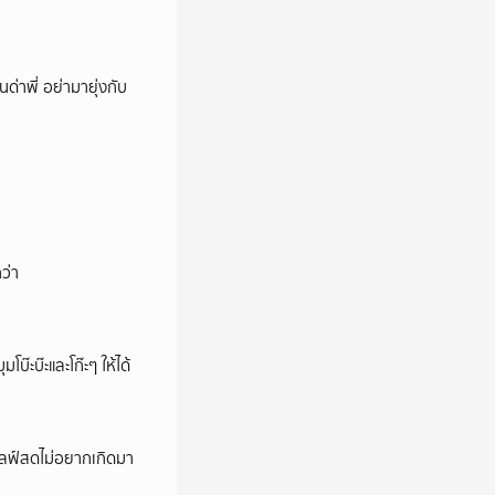
นด่าพี่ อย่ามายุ่งกับ
ว่า
บ๊ะบ๊ะและโก๊ะๆ ให้ได้
ปไลฟ์สดไม่อยากเกิดมา