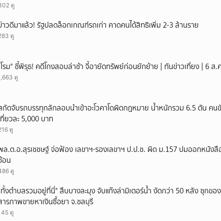
302 ดู
ข่าวดีมาแล้ว! รัฐปลดล็อกเกณฑ์รถเก่า คาดคนได้สิทธิเพิ่ม 2-3 ล้านราย
283 ดู
"โรม" ชี้พิรุธ! คดีโกงสอบล่าช้า จี้อายัดทรัพย์ก่อนยักย้าย | ทันข่าวเที่ยง | 6 
1,663 ดู
สกัดจับรถบรรทุกลักลอบนำเข้าอะโวคาโดผิดกฎหมาย น้ำหนักรวม 6.5 ตัน คนขั
เที่ยวละ 5,000 บาท
216 ดู
พล.ต.อ.สุรเชชษฐ์ จ่อฟ้อง เลขาฯ-รองเลขาฯ ป.ป.ช. ผิด ม.157 ปมออกหนังสือ
ซ้อน
486 ดู
"ทั้งตำบลรวมอยู่ที่นี่" สืบบางละมุง จับแก๊งล่ามิเตอร์น้ำ งัดกว่า 50 หลัง ซุกข
สารภาพขายหาเงินซื้อยา จ.ชลบุรี
145 ดู