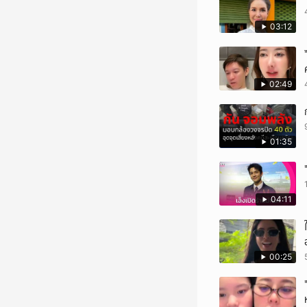
03:12
02:49
01:35
04:11
00:25