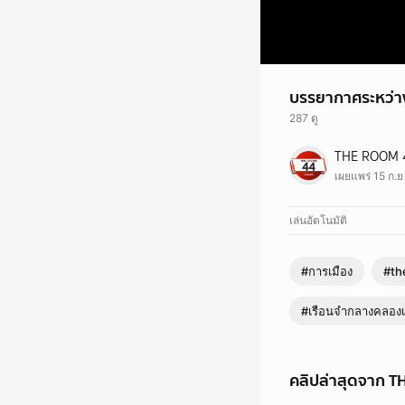
บรรยากาศระหว่างร
287 ดู
บรรยากาศระหว่างรอเยี่
THE ROOM 
#ชินวัตร #ทักษิณ #เย
เผยแพร่ 15 ก.
เล่นอัตโนมัติ
#การเมือง
#th
#เรือนจำกลางคลอง
คลิปล่าสุดจาก