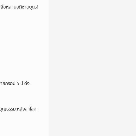
ูญเสียหลานอภิชาตบุตร!
ายกรอบ 5 ปี ดึง
ลูกบุญธรรม หลังลาโลก!