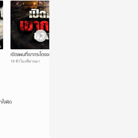
อ
วิดีโอ
เปิดแผนที่เขากระโดงของรฟท
จะได้ประชุมกี่โมง?
รอง'ยันไม่สามารถปร
19 ชั่วโมงที่ผ่านมา
สรณ'ชี้ ไม่มีใครสั่ง
22 ชั่วโมงที่ผ่านมา
าใจผิด