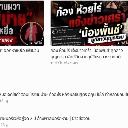
วิดีโอ
วิดีโ
ย” ออกหาเหยื่อ แห่แขวน
ก้อง ห้วยไร่ แจ้งข่าวเศร้า 'น้องพั้นช์' ลูกสาว
บุญธรรม เสียชีวิตจากอุบัติเหตุทางรถยนต์
15 ชั่วโมงที่ผ่านมา
หมอเจดไขคำตอบ! โรคแม่ม่าย คืออะไร หลังผลชันสูตร ฮลุน โซโล่ ทำหลายคนเข้
321 ดู
ชายนอร์เวย์อยู่วัด 2 ปี อ้างพาสปอร์ตหาย | ข่าวช่องวัน
128 ดู