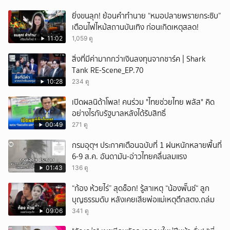
ยิ่งขนลุก! ย้อนคำทำนาย “หมอปลายพรายกระซิบ”
เตือนไฟไหม้สถานบันเทิง ก่อนเกิดเหตุสลด!
11:02
1,059 ดู
สิ่งที่มีค่ามากกว่าเงินลงทุนจากชาร์ค | Shark
Tank RE-Scene_EP.70
10:28
234 ดู
เปิดผลนิด้าโพล! คนร่วม "ไทยช่วยไทย พลัส" คิด
อย่างไรกับรัฐบาลหลังได้รับสิทธิ์
00:49
271 ดู
กรมอุตุฯ ประกาศเตือนฉบับที่ 1 ฝนหนักหลายพื้นที่
6-9 ส.ค. อันดามัน-อ่าวไทยคลื่นลมแรง
01:43
136 ดู
“ก้อง ห้วยไร่” สุดช็อก! รู้สาเหตุ “น้องพั๊นซ์“ ลูก
บุญธรรมดับ หลังเคยเสียพ่อแม่เหตุตึกสตง.ถล่ม
09:06
341 ดู