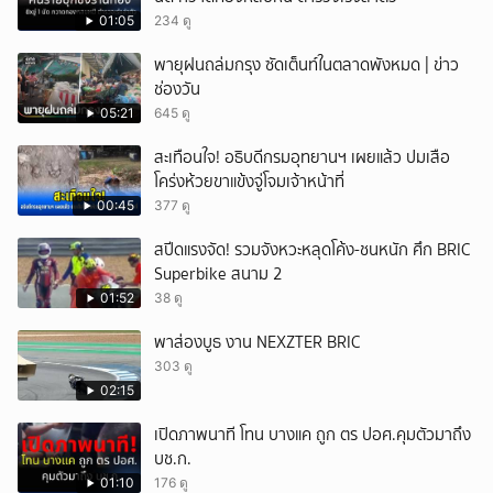
01:05
234 ดู
พายุฝนถล่มกรุง ซัดเต็นท์ในตลาดพังหมด | ข่าว
ช่องวัน
05:21
645 ดู
สะเทือนใจ! อธิบดีกรมอุทยานฯ เผยแล้ว ปมเสือ
โคร่งห้วยขาแข้งจู่โจมเจ้าหน้าที่
00:45
377 ดู
สปีดแรงจัด! รวมจังหวะหลุดโค้ง-ชนหนัก ศึก BRIC
Superbike สนาม 2
01:52
38 ดู
พาส่องบูธ งาน NEXZTER BRIC
303 ดู
02:15
เปิดภาพนาที โทน บางแค ถูก ตร ปอศ.คุมตัวมาถึง
บช.ก.
01:10
176 ดู