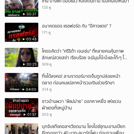
โทน บางแค ตอบแล้ว หลังโดนถาม เมื่อคืนไปไหนมา
125 ดู
00:31
อนาคตของ แรชฟอร์ด กับ "ปีศาจแดง" ?
171 ดู
03:48
ใครจะคิดว่า "ศรีริต้า เจนเซ่น" ที่หลายคนคุ้นภาพ
ลักษณ์สวยสง่า เรียบร้อย จะมีมุมโบ๊ะบ๊ะและโก๊ะๆ ให้
ได้อมยิ้มเหมือนกัน งานนี้ทำเอาแฟนๆ ทั้งเอ็นดูทั้ง
00:25
509 ดู
หัวเราะ
ทิ้งได้ลงคอ! ลาบราดอร์บาดเจ็บถูกปล่อยหน้า
ตลาด ก่อนคนแปลกหน้ารวมเงินช่วยรักษา
04:00
314 ดู
ชาวบ้านผวา “ผีแม่ม่าย” ออกหาเหยื่อ แห่แขวน
ผ้าแดงทั้งหมู่บ้าน
01:57
203 ดู
บุกจับแก๊งคอลฯเวียดนาม โยงไอซ์ซุกมะขามเปียก
ยึดทองกว่า 40 บาท-สมาร์ทโฟน ก่อนรวบเพื่อน