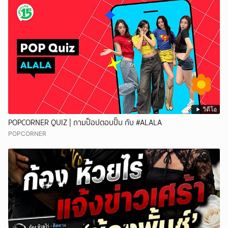
วิดีโอ
POPCORNER QUIZ | ถามป็อปตอบปั๊บ กับ #ALALA
POPCORNER