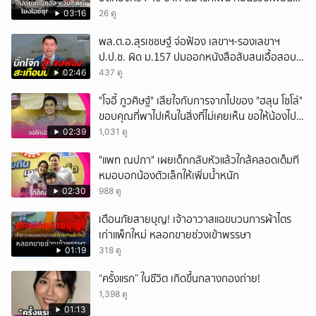
ร่วมทีมหอบเงิน 1.5 แสนติดสินบนคาโรงพัก
03:16
26 ดู
พล.ต.อ.สุรเชชษฐ์ จ่อฟ้อง เลขาฯ-รองเลขาฯ
ป.ป.ช. ผิด ม.157 ปมออกหนังสือสับสนเอื้อสอบ
คดีซ้ำซ้อน
02:46
437 ดู
"โจอี้ ภูวศิษฐ์" เสียใจกับการจากไปของ "ฮลุน โซโล่"
ขอบคุณที่พาไปเห็นในสิ่งที่ไม่เคยเห็น ขอให้น้องไปสู่
สุคติ
02:39
1,031 ดู
"แพท ณปภา" เผยเด็กกลับหัวแล้วใกล้คลอดเต็มที
หมอบอกน้องตัวเล็กให้เพิ่มน้ำหนัก
02:30
988 ดู
เตือนภัยสายบุญ! เจ้าอาวาสแฉขบวนการผ้าไตร
เก่าแพ็กใหม่ หลอกขายช่วงเข้าพรรษา
01:19
318 ดู
“ครั้งแรก” ในชีวิต เกิดขึ้นกลางกองถ่าย!
1,398 ดู
01:13