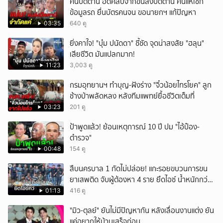
คนปัตตานี อัดคลิปจากขนส่งปัตตานี คนแห่เช็ก
ข้อมูลรถ ยื่นบัตรคนจน ขอนายกฯ แก้ปัญหา
03:35
640 ดู
ยิ่งคาใจ! "บุ๋ม ปนัดดา" ชี้ชัด จุดน่าสงสัย "ฮลุน"
เสียชีวิต มันแปลกมาก!
11:23
3,003 ดู
กรมอุทยานฯ ทำบุญ-ฝังร่าง "จิ๋วน้อยไทรโยค" ลูก
ช้างป่าพลัดหลง หลังทีมแพทย์ยื้อชีวิตเต็มที่
03:23
201 ดู
ป้าพูดแล้ว! ย้อนเหตุการณ์ 10 ปี ปม "ไอ้ป๋อง-
ตำรวจ"
00:48
154 ดู
สืบนครบาล 1 กัดไม่ปล่อย! แกะรอยขบวนการขน
ยาเสพติด จับผู้ต้องหา 4 ราย ยึดไอซ์ น้ำหนักกว่า
300 กก. ก่อนเข้ากลางกรุง
01:13
416 ดู
"มิว-ตุลย์" ยันไม่มีปัญหากัน หลังเลื่อนงานแต่ง ยัน
แค่อยากให้บ้านเสร็จก่อน