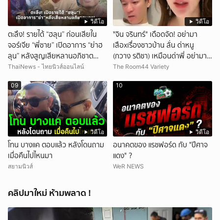
วิดีโอ
วิดีโอ
ตะลึง! รายได้ “ฮลุน” ก่อนเสียใน
ั่"จิน จรินทร์" เดือดจัด! อย่ามา
จอร์เจีย “พี่ชาย” เปิดอาการ “ย่าฮ
เสือxเรื่องชาวบ้าน ลั่น ด่าหนู
ลุน” หลังสูญเสียหลานอภิชาต
(กวาง รติชา) เหมือนด่าพี่ อย่ามา
บุตร!
ยุ่งกับคนของผม จบ!!!
ThaiNews - ไทยนิวส์ออนไลน์
The Room44 Variety
09
10
วิดีโอ
วิดีโอ
โทน บางแค ตอบแล้ว หลังโดนถาม
อนาคตของ แรชฟอร์ด กับ "ปีศาจ
เมื่อคืนไปไหนมา
แดง" ?
สยามนิวส์
WeR NEWS
คลิปมาใหม่ ห้ามพลาด !