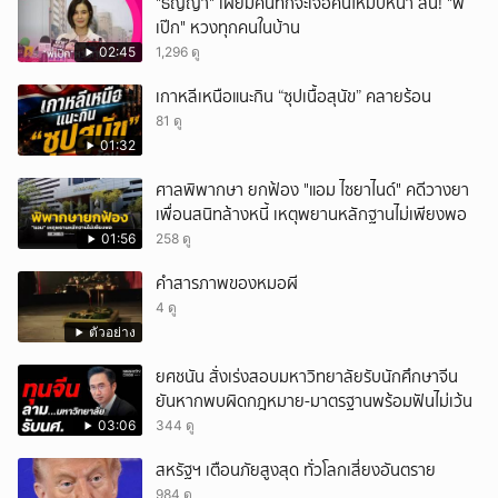
"ธัญญ่า" เผยมีคนทักจะเจอคนใหม่ปีหน้า ลั่น! "พี่
เป๊ก" หวงทุกคนในบ้าน
02:45
1,296 ดู
เกาหลีเหนือแนะกิน “ซุปเนื้อสุนัข” คลายร้อน
81 ดู
01:32
ศาลพิพากษา ยกฟ้อง "แอม ไซยาไนด์" คดีวางยา
เพื่อนสนิทล้างหนี้ เหตุพยานหลักฐานไม่เพียงพอ
01:56
258 ดู
คำสารภาพของหมอผี
4 ดู
ตัวอย่าง
ยศชนัน สั่งเร่งสอบมหาวิทยาลัยรับนักศึกษาจีน
ยันหากพบผิดกฎหมาย-มาตรฐานพร้อมฟันไม่เว้น
03:06
344 ดู
สหรัฐฯ เตือนภัยสูงสุด ทั่วโลกเสี่ยงอันตราย
984 ดู