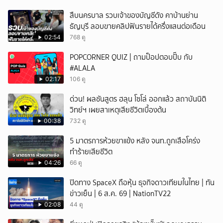
สืบนครบาล รวบเจ้าของบัญชีดัง คาบ้านย่าน
ธัญบุรี ลอบขายคลิปฟันรายได้ครึ่งแสนต่อเดือน
02:54
768 ดู
POPCORNER QUIZ | ถามป็อปตอบปั๊บ กับ
#ALALA
02:17
106 ดู
ด่วน! ผลชันสูตร ฮลุน โซโล่ ออกแล้ว สถาบันนิติ
วิทย์ฯ เผยสาเหตุเสียชีวิตเบื้องต้น
00:38
732 ดู
5 มาตรการห้วยขาแข้ง หลัง จนท.ถูกเสือโคร่ง
ทำร้ายเสียชีวิต
04:26
66 ดู
ปิดทาง SpaceX ถือหุ้น ธุจกิจดาวเทียมในไทย | ทัน
ข่าวเย็น | 6 ส.ค. 69 | NationTV22
02:08
44 ดู