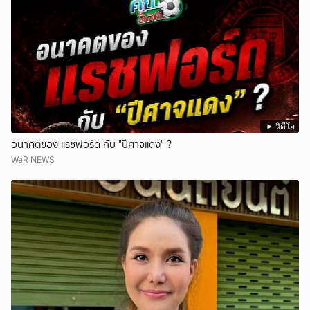
วิดีโอ
อนาคตของ แรชฟอร์ด กับ "ปีศาจแดง" ?
WeR NEWS