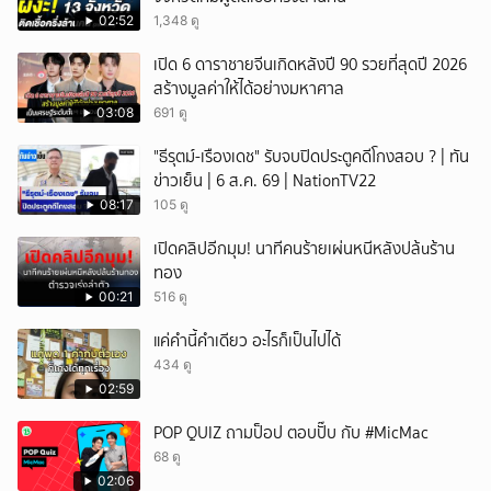
02:52
1,348 ดู
เปิด 6 ดาราชายจีนเกิดหลังปี 90 รวยที่สุดปี 2026
สร้างมูลค่าให้ได้อย่างมหาศาล
03:08
691 ดู
"ธีรุตม์-เรืองเดช" รับจบปิดประตูคดีโกงสอบ ? | ทัน
ข่าวเย็น | 6 ส.ค. 69 | NationTV22
08:17
105 ดู
เปิดคลิปอีกมุม! นาทีคนร้ายเผ่นหนีหลังปล้uร้าน
ทอง
00:21
516 ดู
แค่คำนี้คำเดียว อะไรก็เป็นไปได้
434 ดู
02:59
POP QUIZ ถามป็อป ตอบปั๊บ กับ #MicMac
68 ดู
02:06