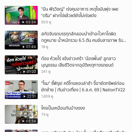
"มีน พีรวิชญ์" เร่งคุมอาหาร เหตุไขมันพุ่ง เผย
"ดรีม" ฝากไข่แล้วแต่ยังไม่เร่งแต่ง
02:34
503 ดู
สกัดจับรถบรรทุกลักลอบนำเข้าอะโวคาโดผิด
กฎหมาย น้ำหนักรวม 6.5 ตัน คนขับสารภาพ รับ
ค่าจ้างเที่ยวละ 5,000 บาท
01:44
18 ดู
ก้อง ห้วยไร่ แจ้งข่าวเศร้า 'น้องพั้นช์' ลูกสาว
บุญธรรม เสียชีวิตจากอุบัติเหตุทางรถยนต์
01:22
241 ดู
"โรม" ชี้พิรุธ! คดีโกงสอบล่าช้า จี้อายัดทรัพย์ก่อน
ยักย้าย | ทันข่าวเที่ยง | 6 ส.ค. 69 | NationTV22
22:51
1,609 ดู
ใครเป็นเหมือนกันบ้างงงง
75 ดู
02:34