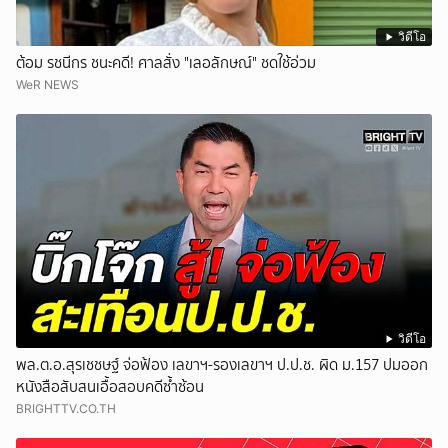
วิดีโอ
ต้อม รชนีกร ชนะคดี! ศาลสั่ง "เลอลักษณ์" ชดใช้อ่วม
WeR NEWS
วิดีโอ
พล.ต.อ.สุรเชชษฐ์ จ่อฟ้อง เลขาฯ-รองเลขาฯ ป.ป.ช. ผิด ม.157 ปมออก
หนังสือสับสนเอื้อสอบคดีซ้ำซ้อน
BRIGHTTV.CO.TH