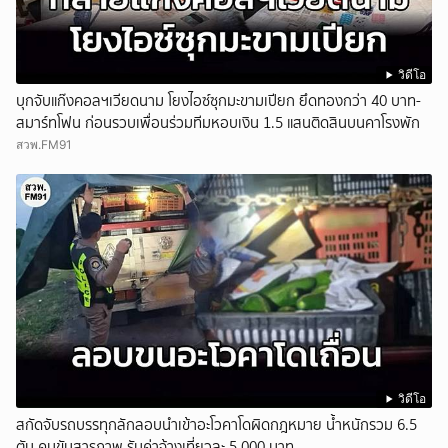
วิดีโอ
บุกจับแก๊งคอลฯเวียดนาม โยงไอซ์ซุกมะขามเปียก ยึดทองกว่า 40 บาท-
สมาร์ทโฟน ก่อนรวบเพื่อนร่วมทีมหอบเงิน 1.5 แสนติดสินบนคาโรงพัก
สวพ.FM91
วิดีโอ
สกัดจับรถบรรทุกลักลอบนำเข้าอะโวคาโดผิดกฎหมาย น้ำหนักรวม 6.5
ตัน คนขับสารภาพ รับค่าจ้างเที่ยวละ 5,000 บาท