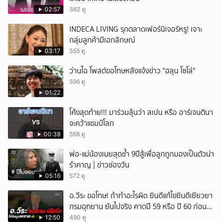
02:57
362 ดู
INDECA LIVING รุกตลาดเฟอร์นิเจอร์หรู! เจาะ
กลุ่มลูกค้ามีเอกลักษณ์
03:17
555 ดู
ว่านไฉ โพสต์ขอโทษหลังแจ้งข่าว "ฮลุน โซโล่"
596 ดู
01:22
โค้งสุดท้าย!!! มาร่วมลุ้นว่า สเปน หรือ อาร์เจนตินา
จะคว้าแชมป์โลก
00:38
568 ดู
พ่อ-แม่น้องเมยสุดช้ำ 9ปีสู้เพื่อลูกถูกมองเป็นตัวน่า
รำคาญ | ข่าวช่องวัน
05:16
572 ดู
อ.วีระ ขอโทษ! ถ้าทำอะไรผิด ยินดีแก้ไขยินดีเยียวยา
กรมอุทยาน ยันไปจริง คาดปี 59 หรือ ปี 60 ก่อน
ปิดให้พัก
12:50
490 ดู