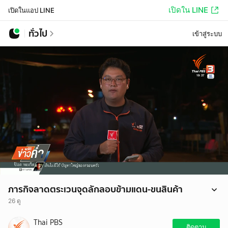
เปิดใน LINE
เปิดในแอป LINE
ทั่วไป
เข้าสู่ระบบ
ภารกิจลาดตระเวนจุดลักลอบข้ามแดน-ขนสินค้า
26 ดู
ไทยพีบีเอส ร่วมปฏิบัติการลาดตระเวนแนวชายแดนไทย-กัมพูชา บริเวณ
Thai PBS
คลองน้ำใส อ.อรัญประเทศ จ.สระแก้ว ซึ่งเป็นอีกจุด ที่พบการลักลอบข้าม
ติดตาม