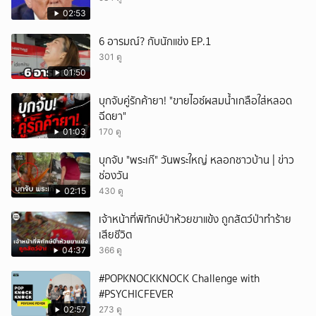
ยกเลิก
02:53
6 อารมณ์? กับนักแข่ง EP.1
301 ดู
01:50
บุกจับคู่รักค้ายา! "ขายไอซ์ผสมน้ำเกลือใส่หลอด
ฉีดยา"
01:03
170 ดู
บุกจับ "พระเก๊" วันพระใหญ่ หลอกชาวบ้าน | ข่าว
ช่องวัน
02:15
430 ดู
เจ้าหน้าที่พิทักษ์ป่าห้วยขาแข้ง ถูกสัตว์ป่าทำร้าย
เสียชีวิต
04:37
366 ดู
#POPKNOCKKNOCK Challenge with
#PSYCHICFEVER
02:57
273 ดู