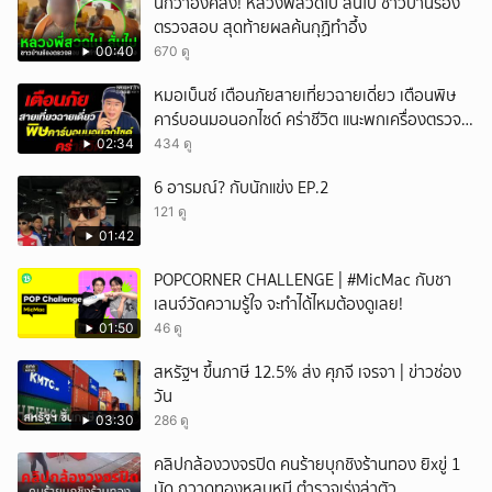
นึกว่าองค์ลง! หลวงพี่สวดไป สั่นไป ชาวบ้านร้อง
ตรวจสอบ สุดท้ายผลค้นกุฏิทำอึ้ง
00:40
670 ดู
หมอเบ็นซ์ เตือนภัยสายเที่ยวฉายเดี่ยว เตือนพิษ
คาร์บอนมอนอกไซด์ คร่าชีวิต แนะพกเครื่องตรวจ
วัดติดตัว
02:34
434 ดู
6 อารมณ์? กับนักแข่ง EP.2
121 ดู
01:42
POPCORNER CHALLENGE | #MicMac กับชา
เลนจ์วัดความรู้ใจ จะทำได้ไหมต้องดูเลย!
01:50
46 ดู
สหรัฐฯ ขึ้นภาษี 12.5% ส่ง ศุภจี เจรจา | ข่าวช่อง
วัน
03:30
286 ดู
คลิปกล้องวงจรปิด คนร้ายบุกชิงร้านทอง ยิxขู่ 1
นัด กวาดทองหลบหนี ตำรวจเร่งล่าตัว