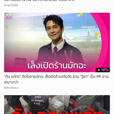
สวพ.FM91
วิดีโอ
"กัน นภัทร" ติดใจสายมัทฉะ เล็งเปิดร้านจริงจัง ส่วน "ฐิสา" เป็น PR น่าจะ
เหมาะกว่า
INN News