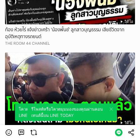
วิดีโอ
ก้อง ห้วยไร่ แจ้งข่าวเศร้า 'น้องพั้นช์' ลูกสาวบุญธรรม เสียชีวิตจาก
อุบัติเหตุทางรถยนต์
THE ROOM 44 CHANNEL
โควตมุมมองของคุณผ่านคอนเทนต์นี้บน
รีโพสต์หรือโควตมุมมองของคุณผ่านคอน
LINE TODAY
เทนต์นี้บน LINE TODAY
วิดีโอ
โทน บางแค ตอบแล้ว หลังโดนถาม เมื่อคืนไปไหนมา
สยามนิวส์