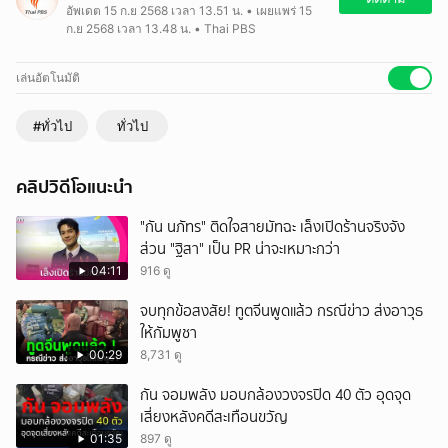
อัพเดต 15 ก.ย 2568 เวลา 13.51 น. • เผยแพร่ 15
แดนของบุคคลผ่านช่องทางธรรมชาติ และการลักลอบขนสินค้า คาดว่า อาจ
ก.ย 2568 เวลา 13.48 น. • Thai PBS
ส่งไปยังตึกคอลเซนเตอร์ กาสิโน ในฝั่งปอยเปต
เล่นอัตโนมัติ
#ทั่วไป
ทั่วไป
คลิปวิดีโอแนะนำ
"กัน นภัทร" ติดใจสายมัทฉะ เล็งเปิดร้านจริงจัง
ส่วน "ฐิสา" เป็น PR น่าจะเหมาะกว่า
04:11
916 ดู
จบทุกข้อสงสัย! ทูตจีนพูดแล้ว กรณีข่าว ส่งอาวุธ
ให้กัมพูชา
00:29
8,731 ดู
กัน จอมพลัง มอบกล้องวงจรปิด 40 ตัว อุดจุด
เสี่ยงหลังคดีสะเทือนขวัญ
01:35
897 ดู