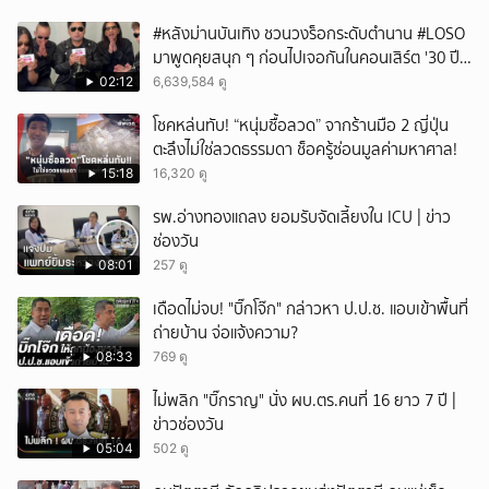
#หลังม่านบันเทิง ชวนวงร็อกระดับตำนาน #LOSO
มาพูดคุยสนุก ๆ ก่อนไปเจอกันในคอนเสิร์ต '30 ปี
LOSO นานเท่าไรก็รอ'
02:12
6,639,584 ดู
โชคหล่นทับ! “หนุ่มซื้อลวด” จากร้านมือ 2 ญี่ปุ่น
ตะลึงไม่ใช่ลวดธรรมดา ช็อครู้ซ่อนมูลค่ามหาศาล!
15:18
16,320 ดู
รพ.อ่างทองแถลง ยอมรับจัดเลี้ยงใน ICU | ข่าว
ช่องวัน
08:01
257 ดู
เดือดไม่จบ! "บิ๊กโจ๊ก" กล่าวหา ป.ป.ช. แอบเข้าพื้นที่
ถ่ายบ้าน จ่อแจ้งความ?
08:33
769 ดู
ไม่พลิก "บิ๊กราญ" นั่ง ผบ.ตร.คนที่ 16 ยาว 7 ปี |
ข่าวช่องวัน
05:04
502 ดู