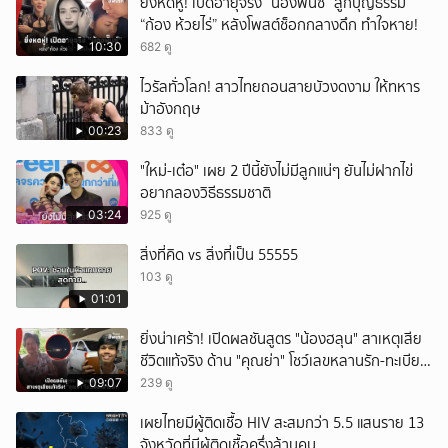
ยิ่งหดหู่! เปิดอายุจริง “น้องพั๊นซ์“ ลูกบุญธรรม
“ก้อง ห้วยไร่” หลังโพสต์ช็อกกลางดึก ทำใจหาย!
10:30
682 ดู
ไวรัลทั่วโลก! สาวไทยถอนสายบัวงดงาม ให้ทหาร
ม้าอังกฤษ
00:23
833 ดู
"ใหม่-เต๋อ" เผย 2 ปีนี้ยังไม่มีลูกแน่ๆ ยันไม่ฝากไข่
อยากลองวิธีธรรมชาติ
03:24
925 ดู
สิ่งที่คิด vs สิ่งที่เป็น 55555
103 ดู
01:01
ยิ่งน่าเศร้า! เปิดผลชันสูตร "น้องฮลุน" สาเหตุเสีย
ชีวิตแท้จริง ด้าน "คุณย่า" โชว์เลขหลานรัก-ทะเบียน
รถเคลื่อนร่าง!
09:07
239 ดู
เผยไทยมีผู้ติดเชื้อ HIV สะสมกว่า 5.5 แสนราย 13
จังหวัดที่มีผู้ติดเชื้อครึ่งล้านคน