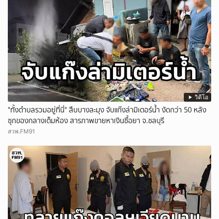
วิดีโอ
"ทั้งตำบลรวมอยู่ที่นี่" สืบบางละมุง จับแก๊งล่ามิเตอร์น้ำ งัดกว่า 50 หลัง
ซุกของกลางเต็มห้อง สารภาพขายหาเงินซื้อยา จ.ชลบุรี
สวพ.FM91