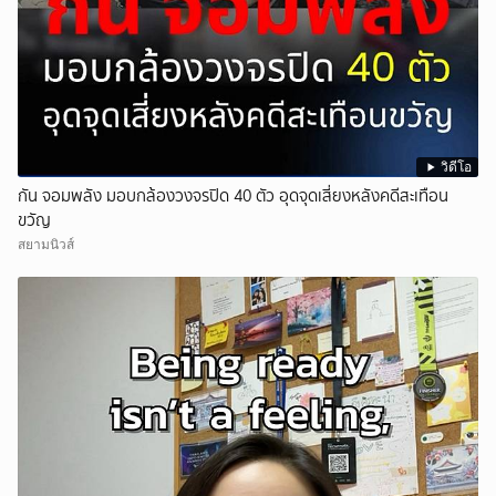
วิดีโอ
กัน จอมพลัง มอบกล้องวงจรปิด 40 ตัว อุดจุดเสี่ยงหลังคดีสะเทือน
ขวัญ
สยามนิวส์