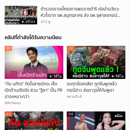
ตำรวจจราจรโครงการพระราชดำริ เร่งนำอวัยวะ
หัวใจจาก รพ.สมุทรสาคร ส่ง รพ.จุฬาลงกรณ์
สำเร็จใน 24 นาที
06:44
473 ดู
คลิปที่กำลังได้รับความนิยม
01
02
วิดีโอ
วิดีโอ
"กัน นภัทร" ติดใจสายมัทฉะ เล็ง
จบทุกข้อสงสัย! ทูตจีนพูดแล้ว
เปิดร้านจริงจัง ส่วน "ฐิสา" เป็น PR
กรณีข่าว ส่งอาวุธให้กัมพูชา
น่าจะเหมาะกว่า
สยามนิวส์
INN News
03
04