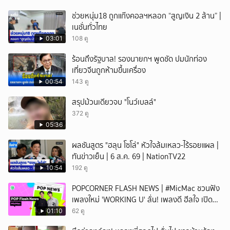
ช่วยหนุ่ม18 ถูกแก๊งคอลฯหลอก “สูญเงิน 2 ล้าน” |
เนชั่นทั่วไทย
03:01
108 ดู
ร้อนถึงรัฐบาล! รองนายกฯ พูดชัด ปมนักท่อง
เที่ยวจีนถูกห้ามขึ้นเครื่อง
00:54
143 ดู
สรุปม้วนเดียวจบ "โนว์เบลล์"
372 ดู
05:36
ผลชันสูตร "ฮลุน โซโล่" หัวใจล้มเหลว-ไร้รอยแผล |
ทันข่าวเย็น | 6 ส.ค. 69 | NationTV22
10:54
192 ดู
POPCORNER FLASH NEWS | #MicMac ชวนฟัง
เพลงใหม่ 'WORKING U' ลั่น! เพลงดี ฮีลใจ เปิด
ฟังได้ทุกสถานการณ์
01:10
62 ดู