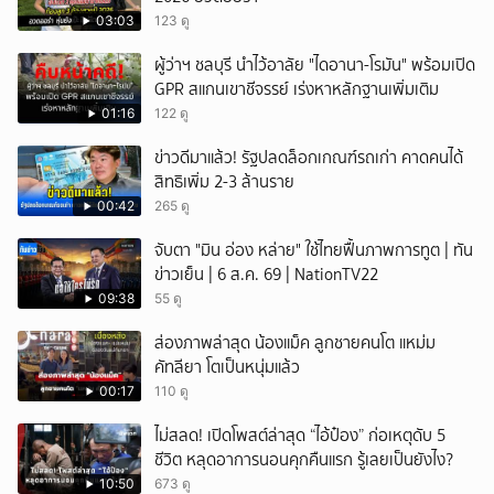
03:03
123 ดู
ผู้ว่าฯ ชลบุรี นำไว้อาลัย "ไดอานา-โรมัน" พร้อมเปิด
GPR สแกนเขาชีจรรย์ เร่งหาหลักฐานเพิ่มเติม
01:16
122 ดู
ข่าวดีมาแล้ว! รัฐปลดล็อกเกณฑ์รถเก่า คาดคนได้
สิทธิเพิ่ม 2-3 ล้านราย
00:42
265 ดู
จับตา "มิน อ่อง หล่าย" ใช้ไทยฟื้นภาพการทูต | ทัน
ข่าวเย็น | 6 ส.ค. 69 | NationTV22
09:38
55 ดู
ส่องภาพล่าสุด น้องแม็ค ลูกชายคนโต แหม่ม
คัทลียา โตเป็นหนุ่มแล้ว
00:17
110 ดู
ไม่สลด! เปิดโพสต์ล่าสุด “ไอ้ป๋อง” ก่อเหตุดับ 5
ชีวิต หลุดอาการนอนคุกคืนแรก รู้เลยเป็นยังไง?
10:50
673 ดู