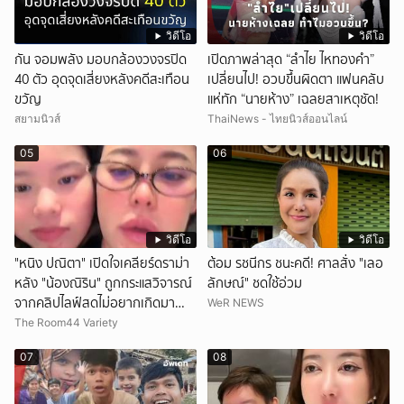
วิดีโอ
วิดีโอ
กัน จอมพลัง มอบกล้องวงจรปิด
เปิดภาพล่าสุด “ลำไย ไหทองคำ”
40 ตัว อุดจุดเสี่ยงหลังคดีสะเทือน
เปลี่ยนไป! อวบขึ้นผิดตา แฟนคลับ
ขวัญ
แห่ทัก “นายห้าง” เฉลยสาเหตุชัด!
สยามนิวส์
ThaiNews - ไทยนิวส์ออนไลน์
05
06
วิดีโอ
วิดีโอ
"หนิง ปณิตา" เปิดใจเคลียร์ดราม่า
ต้อม รชนีกร ชนะคดี! ศาลสั่ง "เลอ
หลัง "น้องณิริน" ถูกกระแสวิจารณ์
ลักษณ์" ชดใช้อ่วม
จากคลิปไลฟ์สดไม่อยากเกิดมา
WeR NEWS
หน้าเหมือนพ่อ
The Room44 Variety
07
08