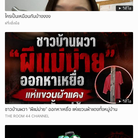
วิดีโอ
ใครเป็นเหมือนกันบ้างงงง
ฝรั่งอั่งม้อ
วิดีโอ
ชาวบ้านผวา “ผีแม่ม่าย” ออกหาเหยื่อ แห่แขวนผ้าแดงทั้งหมู่บ้าน
THE ROOM 44 CHANNEL