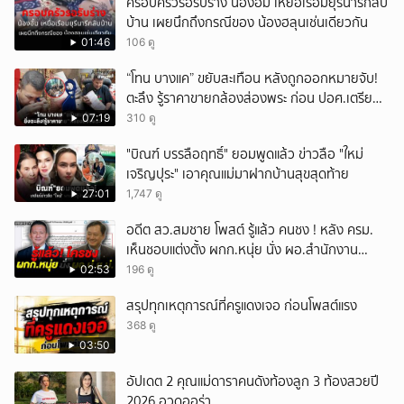
ครอบครัวรอรับร่าง น้องอั้ม เหยื่อเรือมยุรีนารีกลับ
บ้าน เผยนึกถึงกรณีของ น้องฮลุนเช่นเดียวกัน
01:46
106 ดู
“โทน บางแค” ขยับสะเทือน หลังถูกออกหมายจับ!
ตะลึง รู้ราคาขายกล้องส่องพระ ก่อน ปอศ.เตรียม
บุกรวบ?
07:19
310 ดู
"บิณฑ์ บรรลือฤทธิ์" ยอมพูดแล้ว ข่าวลือ "ใหม่
เจริญปุระ" เอาคุณแม่มาฝากบ้านสุขสุดท้าย
27:01
1,747 ดู
อดีต สว.สมชาย โพสต์ รู้แล้ว คนชง ! หลัง ครม.
เห็นชอบแต่งตั้ง ผกก.หนุ่ย นั่ง ผอ.สำนักงาน
ป.ย.ป.
02:53
196 ดู
สรุปทุกเหตุการณ์ที่ครูแดงเจอ ก่อนโพสต์แรง
368 ดู
03:50
อัปเดต 2 คุณแม่ดาราคนดังท้องลูก 3 ท้องสวยปี
2026 อวดออร่า