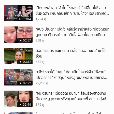
เปิดภาพล่าสุด “ลำไย ไหทองคำ” เปลี่ยนไป! อวบ
ขึ้นผิดตา แฟนคลับแห่ทัก “นายห้าง” เฉลยสาเหตุ
ชัด!
06:04
1,224 ดู
"หนิง ปณิตา" เปิดใจเคลียร์ดราม่าหลัง "น้องณิริน"
ถูกกระแสวิจารณ์ จากคลิปไลฟ์สดไม่อยากเกิดมา
หน้าเหมือนพ่อ
02:57
258 ดู
ต้อม รชนีกร ชนะคดี! ศาลสั่ง "เลอลักษณ์" ชดใช้
อ่วม
03:12
454 ดู
ตะลึง! รายได้ “ฮลุน” ก่อนเสียในจอร์เจีย “พี่ชาย”
เปิดอาการ “ย่าฮลุน” หลังสูญเสียหลานอภิชาต
บุตร!
07:22
29,256 ดู
ั่"จิน จรินทร์" เดือดจัด! อย่ามาเสือxเรื่องชาวบ้าน
ลั่น ด่าหนู (กวาง รติชา) เหมือนด่าพี่ อย่ามายุ่งกับ
คนของผม จบ!!!
02:49
379 ดู