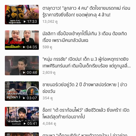
ตาลุกวาว! "ลูกสาว 4 คน" ตัดใจขายมรดกแม่ ก่อน
รู้ราคาจริงยิ่งช็อก! ยอดพุ่งทะลุ 4 ล้าน!
17:33
13,062 ดู
มัลลิกา เชื่อป๋องเข้าคุกได้ไม่เกิน 3 เดือน ต้องเกิด
เรื่อง เพราะมีคนกลัวมันแฉ
04:35
599 ดู
"หนุ่ม กรรชัย" เปิดปม! เด็ก ม.3 ผู้ก่อเหตุกราดยิง
เทพศิรินทร์นนท์ เดิมเป็นเด็กเรียบร้อย แต่ถูกบูลลี่
หนัก คาดแรงกดดันสะสมกลายเป็นแรงแค้น จนก่อ
00:46
2,609 ดู
เหตุสลด
ชายนอร์เวย์อยู่วัด 2 ปี อ้างพาสปอร์ตหาย | ข่าว
ช่องวัน
03:07
354 ดู
ช็อก! "เต้ ดราก้อนไฟว์" เสียชีวิตแล้ว ยิ่งเศร้า! เปิด
โพสต์สุดท้ายก่อนจากไป
05:41
4,084 ดู
ตามหา "เด็กอเมริกัน" หายตัวจากบ้าน | ข่าวช่อง