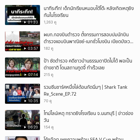
นาทีระทึก! เด็กนักเรียนหมอบใต้โต๊ะ หลังเกิดเหตุยิง
กันในโรงเรียน
01:33
1,263 ดู
ผบก.กองบินตำรวจ ตั้งกรรมการสอบปมนักบิน
ตำรวจแอบบินพาณิชย์-เมกชั่วโมงบิน เบียดบังเวลา
ทำหน้าที่
03:57
182 ดู
ป้า ซัดตำรวจ คดีชาวบ้านธรรมดาปิดไม่ได้ พอเป็น
ต่างชาติ โดนสถานทูตจี้ ทำเร็วเลย
07:14
215 ดู
รวมซีนชาร์คหนึ่งไล่ต้อนกัดนิ่มๆ | Shark Tank
Re_Scene_EP.72
10:35
70 ดู
ไทม์ไลน์เหตุ กราดยิงโรงเรียน จ.นนทบุรี | ข่าวช่อง
วัน
06:20
154 ดู
โค้ชอ๊อต เผยความพร้อม SEA V Cup พร้อม