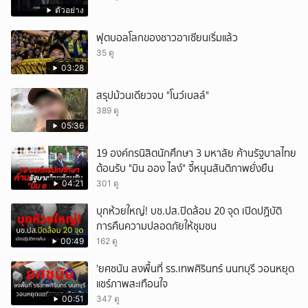
ตัวอย่าง
ยกเลิก
ฟุตบอลโลกของชาวอาเซียนเริ่มแล้ว
35 ดู
03:28
สรุปม้วนเดียวจบ "โนว์เบลล์"
389 ดู
05:36
19 องค์กรนิสิตนักศึกษา 3 มหาลัย ค้านรัฐบาลไทย
ต้อนรับ "มิน ออง ไลง์" จี้หนุนสันติภาพยั่งยืน
04:21
301 ดู
บุกห้วยใหญ่! บช.ปส.ปิดล้อม 20 จุด เปิดปฏิบัติ
การคืนความปลอดภัยให้ชุมชน
00:49
162 ดู
'ยศชนัน ลงพื้นที่ รร.เทพศิรินทร์ นนทบุรี วอนหยุด
แชร์ภาพสะเทือนใจ
00:51
347 ดู