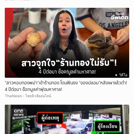
วิดีโอ
“สาวหอบทองพม่า”เข้าร้านทอง โดนฟันธง “ของปลอม”หลังเผาแล้วดำ!
4 ปีต่อมา ช็อกมูลค่าพุ่งมหาศาล!
ThaiNews - ไทยนิวส์ออนไลน์