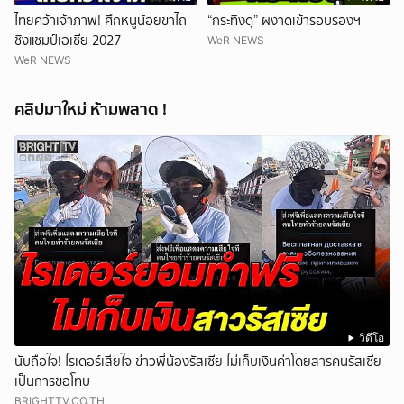
ไทยคว้าเจ้าภาพ! ศึกหนูน้อยขาไถ
“กระทิงดุ” ผงาดเข้ารอบรองฯ
ชิงแชมป์เอเชีย 2027
WeR NEWS
WeR NEWS
คลิปมาใหม่ ห้ามพลาด !
วิดีโอ
นับถือใจ! ไรเดอร์เสียใจ ข่าวพี่น้องรัสเซีย ไม่เก็บเงินค่าโดยสารคนรัสเซีย
เป็นการขอโทษ
BRIGHTTV.CO.TH