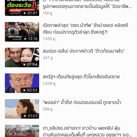
รูปภาพของคุณอาจกลายเป็นข้อมูลให้ ”มิจฉาชีพ“
นำไปใช้ได้
01:47
156 ดู
เปิดภาพล่าสุด “ตชด.นำทัพ” ยิ่งน่าสลด! หลังคดี
เงียบ ก่อนปรากฎตัวล่าสุด ยิ่งหดหู่?!
13:18
1,455 ดู
สมปอง เฮลั่น! ประกาศข่าวดี “ต้าวก้อนมาแล้ว”
247 ดู
01:04
สหรัฐฯ เตือนภัยสูงสุด ทั่วโลกเสี่ยงอันตราย
1,006 ดู
02:53
"พอลล่า" อ้ำอิ้ง! ก่อนตอบปมเจนี่ ถูกสาดน้ำ
599 ดู
01:01
ตา_ยสิปชช.อย่างเรา! ชาวบ้าน เผยคลิป ฝุ่น
ถ่านหินปกคลุมเต็มพื้นที่ นครหลวง อยุธยาฯ จะอยู่