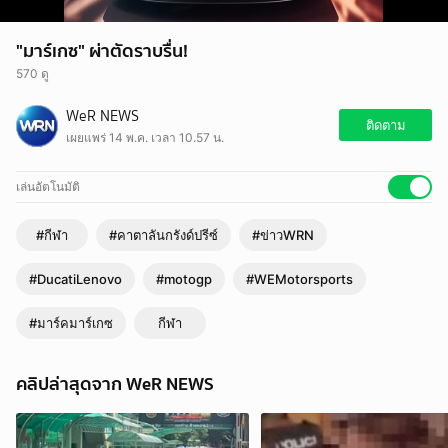
"มาร์เกซ" ผ่าตัดราบรื่น!
570 ดู
WeR NEWS
ติดตาม
เผยแพร่ 14 พ.ค. เวลา 10.57 น.
เล่นอัตโนมัติ
#กีฬา
#คาตาลันกรังด์ปรีซ์
#ข่าวWRN
#DucatiLenovo
#motogp
#WEMotorsports
#มาร์คมาร์เกซ
กีฬา
คลิปล่าสุดจาก WeR NEWS