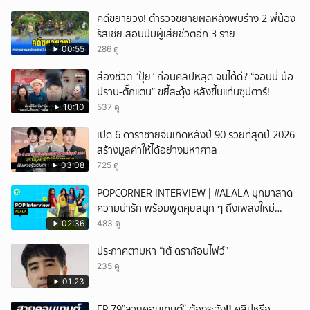
คดีขยายวง! ตำรวจขยายผลหลังพบร่าง 2 พี่น้อง
รัสเซีย สอบปมผู้เสียชีวิตอีก 3 ราย
00:55
286 ดู
ส่องชีวิต “ปุ้ย” ก่อนคลิปหลุด จนได้ดี? “จอนนี่ มือ
ปราบ-ตั๊กแตน” ขยี้สะดุ้ง หลังขึ้นแท่นซุปตาร์!
10:10
537 ดู
เปิด 6 ดาราชายจีนเกิดหลังปี 90 รวยที่สุดปี 2026
สร้างมูลค่าให้ได้อย่างมหาศาล
03:08
725 ดู
POPCORNER INTERVIEW | #ALALA บุกมาสาด
ความน่ารัก พร้อมพูดคุยสนุก ๆ ถึงเพลงใหม่
'ON&OFF'
02:36
483 ดู
ประกาศตามหา “เต้ ดราก้อนไฟว์”
235 ดู
01:23
EP 79”สายคอนเทนต์“ ต้องระวัง‼️ คลิปหรือ