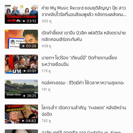
ค่าย My Music Record ยอมยุติสัญญา ปุ้ย สาว
จากคลิปไวรัลที่นอนสีชมพูแล้ว หลังกระแสสังคม
และคนในวงการวิจารณ์เรื่องความเหมาะสม
03:12
363 ดู
เปิดคำชี้แจง! เขาปีบ มิวสิค เฟสติวัล หลังดราม่าย
กเลิกคอนเสิร์ตกะทันหัน
00:38
458 ดู
นายกฯ โชว์ร้อง “เถียนมี่มี่” ปิดท้ายงานเลี้ยง
ระหว่างเยือนจีน
01:51
179 ดู
ทอล์คกะธรรม : ชีวิตมีค่า ใช้เวลาหาความสุขเถอะ
191 ดู
26:25
โลกระส่ำ! เปิดความสำคัญ “ทะเลแดง” หลังอิหร่าน
จ่อปิด
04:43
782 ดู
อาลัย เคย์ลี ฮอตเทิล จาก Godzilla vs. Kong