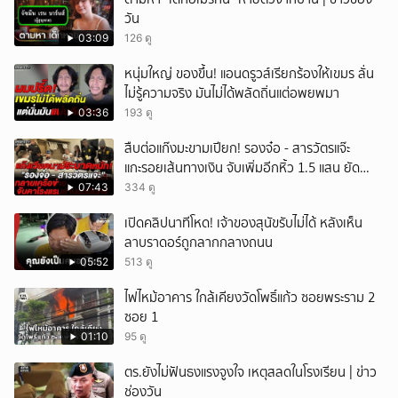
วัน
03:09
126 ดู
หนุ่มใหญ่ ของขึ้น! แอนดรูวส์เรียกร้องให้เขมร ลั่น
ไม่รู้ความจริง มันไม่ได้พลัดถิ่นแต่อพยพมา
03:36
193 ดู
สืบต่อแก๊งมะขามเปียก! รองจ๋อ - สารวัตรแจ๊ะ
แกะรอยเส้นทางเงิน จับเพิ่มอีกหิ้ว 1.5 แสน ยัด
สินบน
07:43
334 ดู
เปิดคลิปนาทีโหด! เจ้าของสุนัขรับไม่ได้ หลังเห็น
ลาบราดอร์ถูกลากกลางถนน
05:52
513 ดู
ไฟไหม้อาคาร ใกล้เคียงวัดโพธิ์แก้ว ซอยพระราม 2
ซอย 1
01:10
95 ดู
ตร.ยังไม่ฟันธงแรงจูงใจ เหตุสลดในโรงเรียน | ข่าว
ช่องวัน