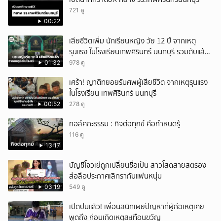
721 ดู
00:22
เสียชีวิตเพิ่ม นักเรียนหญิง วัย 12 ปี จากเหตุ
รุนแรง ในโรงเรียนเทพศิรินทร์ นนทบุรี รวมดับแล้ว
9 ราย
01:32
978 ดู
เศร้า! ญาติทยอยรับศพผู้เสียชีวิต จากเหตุรุนแรง
ในโรงเรียน เทพศิรินทร์ นนทบุรี
00:52
278 ดู
ทอล์คกะธรรม : กิจต่อทุกข์ คือกำหนดรู้
116 ดู
13:17
บัญชีโจวเย่ถูกเปลี่ยนชื่อเป็น สาวโสดสายสตรอง
ส่อลือประกาศเลิกรากับแฟนหนุ่ม
03:19
549 ดู
เปิดปมแล้ว! เพื่อนสนิทเผยปัญหาที่ผู้ก่อเหตุเคย
พูดถึง ก่อนเกิดเหตุสะเทือนขวัญ