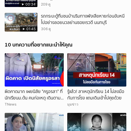
00:34
209 ดู
รถกระบะตู้ทึบชนบ้านริมทางพังเสียหายก่อนขับหนี
ไปอย่างลอยนวลย่านซอยเรวดี นนทบุรี
01:45
306 ดู
10 บทความที่อยากแนะนำให้คุณ
ผิดคาดมาก เผยนิสัย "ครูอรสา" ที่
รู้แล้ว! สาเหตุนักเรียน 14 ไม่ลงมือ
นักเรียนม.ต้น คนก่อเหตุ เดินตาม
กับภารโรง แถมเดินเข้าไปคุยด้วย
หา
TNews
มุมข่าว