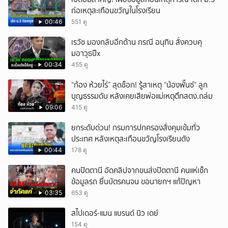
ก่อเหตุสะเทือนขวัญในโรงเรียน
00:46
551 ดู
เรวัช มองกลับอีกด้าน กรณี อนุทิน สั่งควบคุ
มอาวุธปืx
00:34
455 ดู
“ก้อง ห้วยไร่” สุดช็อก! รู้สาเหตุ “น้องพั๊นซ์“ ลูก
บุญธรรมดับ หลังเคยเสียพ่อแม่เหตุตึกสตง.ถล่ม
09:06
415 ดู
ยกระดับด่วน! กรมการปกครองสั่งคุมเข้มทั่ว
ประเทศ หลังเหตุสะเทือนขวัญโรงเรียนดัง
00:44
178 ดู
คนปัตตานี อัดคลิปจากขนส่งปัตตานี คนแห่เช็ก
ข้อมูลรถ ยื่นบัตรคนจน ขอนายกฯ แก้ปัญหา
03:35
653 ดู
สไปเดอร์-แมน แบรนด์ นิว เดย์
154 ดู