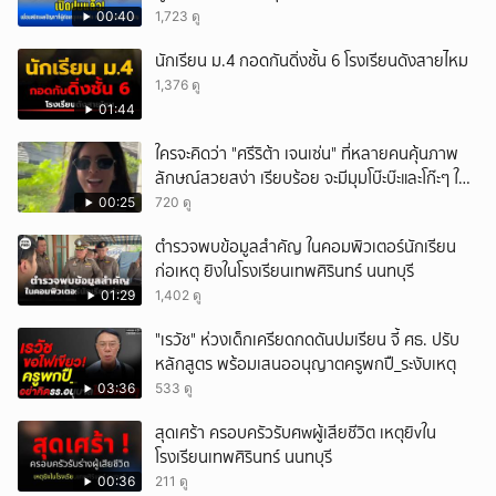
00:40
1,723 ดู
นักเรียน ม.4 กอดกันดิ่งชั้น 6 โรงเรียนดังสายไหม
1,376 ดู
01:44
ใครจะคิดว่า "ศรีริต้า เจนเซ่น" ที่หลายคนคุ้นภาพ
ลักษณ์สวยสง่า เรียบร้อย จะมีมุมโบ๊ะบ๊ะและโก๊ะๆ ให้
ได้อมยิ้มเหมือนกัน งานนี้ทำเอาแฟนๆ ทั้งเอ็นดูทั้ง
00:25
720 ดู
หัวเราะ
ตำรวจพบข้อมูลสำคัญ ในคอมพิวเตอร์นักเรียน
ก่อเหตุ ยิงในโรงเรียนเทพศิรินทร์ นนทบุรี
01:29
1,402 ดู
"เรวัช" ห่วงเด็กเครียดกดดันปมเรียน จี้ ศธ. ปรับ
หลักสูตร พร้อมเสนออนุญาตครูพกปื_ระงับเหตุ
03:36
533 ดู
สุดเศร้า ครอบครัวรับศwผู้เสียชีวิต เหตุยิvใน
โรงเรียนเทพศิรินทร์ นนทบุรี
00:36
211 ดู