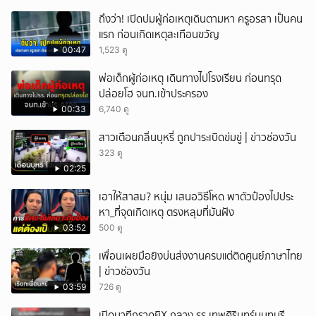
ถึงว่า! เปิดปมผู้ก่อเหตุเดินตามหา ครูอรสา เป็นคน
แรก ก่อนเกิดเหตุสะเทือนขวัญ
00:47
1,523 ดู
พ่อเด็กผู้ก่อเหตุ เดินทางไปโรงเรียน ก่อนทรุด
ปล่อยโฮ จนท.เข้าประครอง
00:33
6,740 ดู
สาวเตือนกลิ่นบุหรี่ ถูกปาระเบิดข่มขู่ | ข่าวช่องวัน
323 ดู
02:25
เอาให้สาสม? หนุ่ม เสนอวิธีโหด พาตัวป๋องไปประ
หา_ที่จุดเกิดเหตุ ตรงหลุมที่มันฝัง
03:52
500 ดู
เพื่อนเผยมือยิงบ่นส่งงานครบแต่ติดศูนย์ภาษาไทย
| ข่าวช่องวัน
03:59
726 ดู
เปิดนาทีกราดยิX กลาง รร.เทพศิรินทร์นนทบุรี