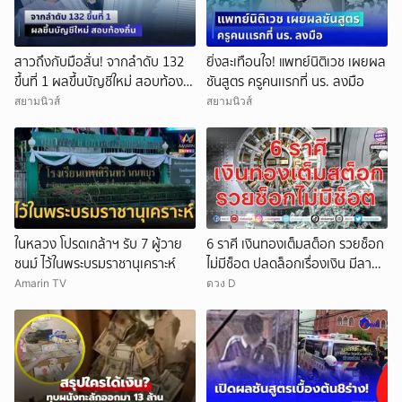
สาวถึงกับมือสั่น! จากลำดับ 132
ยิ่งสะเทือนใจ! แพทย์นิติเวช เผยผล
ขึ้นที่ 1 ผลขึ้นบัญชีใหม่ สอบท้อง
ชันสูตร ครูคนเเรกที่ นร. ลงมือ
ถิ่น
สยามนิวส์
สยามนิวส์
ในหลวง โปรดเกล้าฯ รับ 7 ผู้วาย
6 ราศี เงินทองเต็มสต็อก รวยช็อก
ชนม์ ไว้ในพระบรมราชานุเคราะห์
ไม่มีช็อต ปลดล็อกเรื่องเงิน มีลาภ
ลอยจ่อคิว
Amarin TV
ดวง D