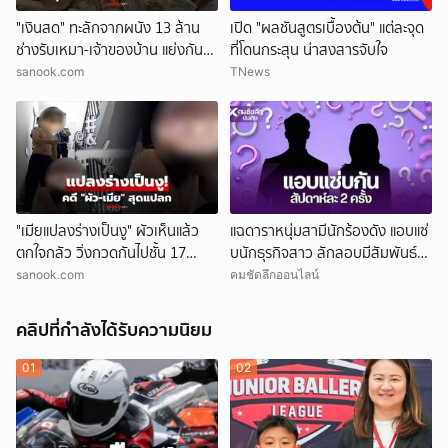
"เงินสด" ทะลักจากผนัง 13 ล้าน
เปิด "ผลชันสูตรเบื้องต้น" แต่ละจุด
ช่างรับเหมา-เจ้าของบ้าน แย่งกัน
ที่โดนกระสุน น่าสงสารจับใจ
วุ่น สุดท้ายศาลตัดสินให้ใคร?!
sanook.com
TNews
"เมียแปลงร่างเป็นงู" ผัวเห็นแล้ว
แฉดาราหนุ่มสามีนักร้องดัง แอบแซ่
ตกใจกลัว วิ่งกวดกันไปชั้น 17
บนักธุรกิจสาว ลักลอบมีสัมพันธ์
ตร.เผยบทสรุปคดีสุดแปลก!
สัปดาห์ละ 2 ครั้ง
sanook.com
คมชัดลึกออนไลน์
คลิปที่กำลังได้รับความนิยม
01
02