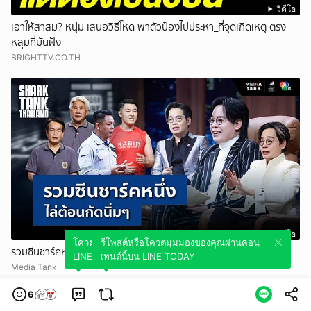
วิดีโอ
เอาให้สาสม? หนุ่ม เสนอวิธีโหด พาตัวป๋องไปประหา_ที่จุดเกิดเหตุ ตรง
หลุมที่มันฝัง
BRIGHTTV.CO.TH
วิดีโอ
โควตมุมมองของคุณผ่านคอนเทนต์นี้บน
รีโพสต์หรือโควตมุมมองของคุณผ่านคอน
รวมซีนชาร์คหนึ่งไล่ต้อนกัดนิ่มๆ | Shark Tank Re_Scene_EP.72
LINE TODAY
เทนต์นี้บน LINE TODAY
Media Tank
6