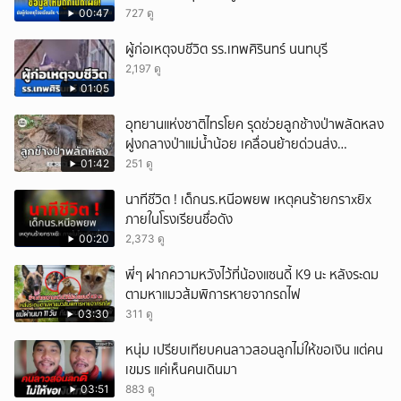
00:47
727 ดู
ผู้ก่อเหตุจบชีวิต รร.เทพศิรินทร์ นนทบุรี
2,197 ดู
01:05
อุทยานแห่งชาติไทรโยค รุดช่วยลูกช้างป่าพลัดหลง
ฝูงกลางป่าแม่น้ำน้อย เคลื่อนย้ายด่วนส่ง
สัตวแพทย์ดูแลใกล้ชิด
01:42
251 ดู
นาทีชีวิต ! เด็กนร.หนีอพยพ เหตุคนร้ายกราxยิx
ภายในโรงเรียนชื่อดัง
00:20
2,373 ดู
พี่ๆ ฝากความหวังไว้ที่น้องแซนดี้ K9 นะ หลังระดม
ตามหาแมวส้มพิการหายจากรถไฟ
03:30
311 ดู
หนุ่ม เปรียบเทียบคนลาวสอนลูกไม่ให้ขอเงิน แต่คน
เขมร แค่เห็นคนเดินมา
03:51
883 ดู