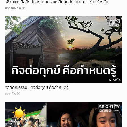
เพื่อนเผยมือยิงบ่นส่งงานครบแต่ติดศูนย์ภาษาไทย | ข่าวช่องวัน
ข่าวช่องวัน 31
วิดีโอ
ทอล์คกะธรรม : กิจต่อทุกข์ คือกำหนดรู้
สวพ.FM91