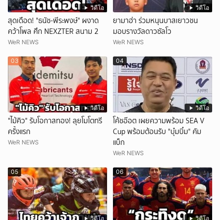
วิดีโอ
วิดีโอ
สุดเดือด! "ธนัช-พีระพงษ์" ผงาด
ยามาฮ่า ร่วมหนุนบาสเยาวชน
คว้าโพล ศึก NEXZTER สนาม 2
มอบรางวัลดาวซัลโว
WeR NEWS
WeR NEWS
03
04
วิดีโอ
วิดีโอ
"ไม้คิว" รับโอกาสทอง! ลุยโมโตทรี
โค้ชอ๊อต เผยความพร้อม SEA V
ครั้งแรก
Cup พร้อมต้อนรับ "บุ๋มบิ๋ม" คัม
แบ็ก
WeR NEWS
WeR NEWS
05
06
วิดีโอ
วิดีโอ