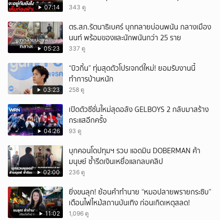
กันยังไง
07:14
343 ดู
ตร.สภ.รัตนาธิเบศร์ บุกทลายบ่อนพนัน กลางเมือง
นนท์ พร้อมของและนักพนันกว่า 25 ราย
05:23
337 ดู
“บิวกิ้น” ทุ่มสุดตัวโปรเจกต์ใหม่! ยอมรับงานนี้
ทำการบ้านหนัก
03:23
258 ดู
เปิดตัวซีซั่นใหม่สุดอลัง GELBOYS 2 กลับมาสร้าง
กระแสอีกครั้ง
04:26
93 ดู
บุกคอนโดปทุมฯ รวบ แอดมิน DOBERMAN ค้า
มนุษย์ ซ้ำรีดเงินเหยื่อแลกลบคลิป
02:00
236 ดู
ยิ่งขนลุก! ย้อนคำทำนาย “หมอปลายพรายกระซิบ”
เตือนไฟไหม้สถานบันเทิง ก่อนเกิดเหตุสลด!
11:02
1,096 ดู