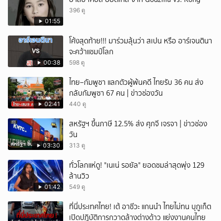
396 ดู
01:55
โค้งสุดท้าย!!! มาร่วมลุ้นว่า สเปน หรือ อาร์เจนตินา
จะคว้าแชมป์โลก
00:38
598 ดู
ไทย–กัมพูชา แลกตัวผู้พ้นคดี ไทยรับ 36 คน ส่ง
กลับกัมพูชา 67 คน | ข่าวช่องวัน
02:41
440 ดู
สหรัฐฯ ขึ้นภาษี 12.5% ส่ง ศุภจี เจรจา | ข่าวช่อง
วัน
03:30
313 ดู
ทั่วโลกแห่ดู! "เนเน่ รอยัล" ยอดชมล่าสุดพุ่ง 129
ล้านวิว
01:42
549 ดู
ที่นี่ประเทศไทย! เต้ อาชีวะ แกนนำ ไทยไม่ทน บุภูเก็ต
เปิดปฏิบัติการกวาดล้างต่างด้าว แย่งงานคนไทย