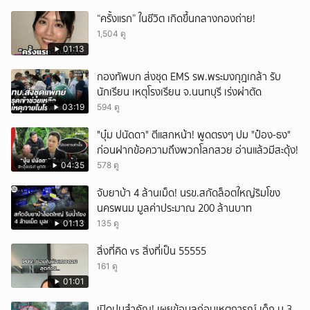
“ครั้งแรก” ในชีวิต เกิดขึ้นกลางกองถ่าย!
1,504 ดู
01:13
กองทัพบก ส่งชุด EMS รพ.พระมงกุฎเกล้า รับ
นักเรียน เหตุโรงเรียน จ.นนทบุรี เร่งผ่าตัด
03:19
594 ดู
"บุ๋ม ปนัดดา" ตีแสกหน้า! พูดตรงๆ ปม "ป๋อง-ธง"
ก่อนฝากข้อความถึงพวกโลกสวย อ่านแล้วมีสะดุ้ง!
04:35
578 ดู
จับยาบ้า 4 ล้านเม็ด! นรข.สกัดล็อตใหญ่ริมโขง
นครพนม มูลค่าประมาณ 200 ล้านบาท
01:13
135 ดู
สิ่งที่คิด vs สิ่งที่เป็น 55555
161 ดู
01:01
เปิดปมสำคัญ! เผยข้อมูลก่อนเหตุการณ์ เด็ก ม.3