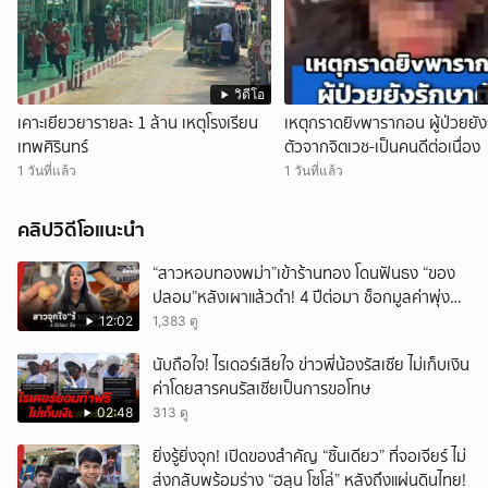
วิดีโอ
เคาะเยียวยารายละ 1 ล้าน เหตุโรงเรียน
เหตุกราดยิvพารากอน ผู้ป่วยยัง
เทพศิรินทร์
ตัวจากจิตเวช-เป็นคนดีต่อเนื่อง
1 วันที่แล้ว
1 วันที่แล้ว
คลิปวิดีโอแนะนำ
“สาวหอบทองพม่า”เข้าร้านทอง โดนฟันธง “ของ
ปลอม”หลังเผาแล้วดำ! 4 ปีต่อมา ช็อกมูลค่าพุ่ง
มหาศาล!
12:02
1,383 ดู
นับถือใจ! ไรเดอร์เสียใจ ข่าวพี่น้องรัสเซีย ไม่เก็บเงิน
ค่าโดยสารคนรัสเซียเป็นการขอโทษ
02:48
313 ดู
ยิ่งรู้ยิ่งจุก! เปิดของสำคัญ “ชิ้นเดียว” ที่จอเจียร์ ไม่
ส่งกลับพร้อมร่าง “ฮลุน โซโล่” หลังถึงแผ่นดินไทย!