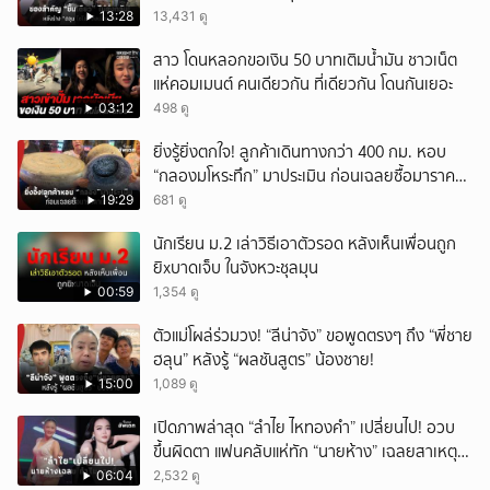
13:28
13,431 ดู
สาว โดนหลอกขอเงิน 50 บาทเติมน้ำมัน ชาวเน็ต
แห่คอมเมนต์ คนเดียวกัน ที่เดียวกัน โดนกันเยอะ
03:12
498 ดู
ยิ่งรู้ยิ่งตกใจ! ลูกค้าเดินทางกว่า 400 กม. หอบ
“กลองมโหระทึก” มาประเมิน ก่อนเฉลยซื้อมาราคา
เท่าไหร่?
19:29
681 ดู
นักเรียน ม.2 เล่าวิธีเอาตัวรอด หลังเห็นเพื่อนถูก
ยิxบาดเจ็บ ในจังหวะชุลมุน
00:59
1,354 ดู
ตัวแม่โผล่ร่วมวง! “ลีน่าจัง” ขอพูดตรงๆ ถึง “พี่ชาย
ฮลุน” หลังรู้ “ผลชันสูตร” น้องชาย!
15:00
1,089 ดู
เปิดภาพล่าสุด “ลำไย ไหทองคำ” เปลี่ยนไป! อวบ
ขึ้นผิดตา แฟนคลับแห่ทัก “นายห้าง” เฉลยสาเหตุ
ชัด!
06:04
2,532 ดู