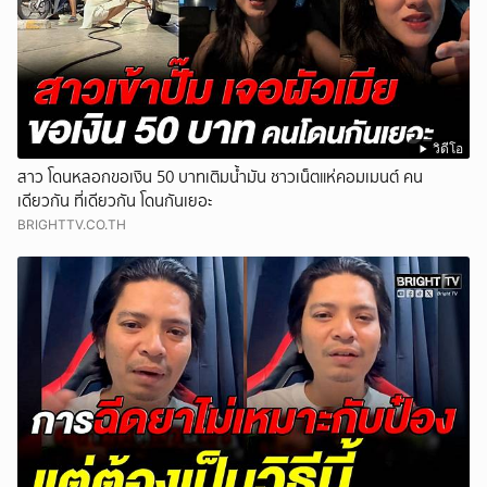
วิดีโอ
สาว โดนหลอกขอเงิน 50 บาทเติมน้ำมัน ชาวเน็ตแห่คอมเมนต์ คน
เดียวกัน ที่เดียวกัน โดนกันเยอะ
BRIGHTTV.CO.TH