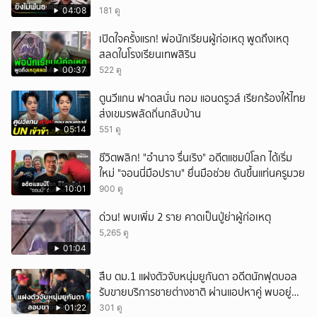
04:08
181 ดู
เปิดใจครั้งแรก! พ่อนักเรียนผู้ก่อเหตุ พูดถึงเหตุ
สลดในโรงเรียนเทพสิริน
00:37
522 ดู
ตูนวีแกน ฟาดสนั่น ทอม แอนดรูวส์ เรียกร้องให้ไทย
ส่งเขมรพลัดถิ่นกลับบ้าน
05:14
551 ดู
ชีวิตพลิก! "อำนาจ รื่นเริง" อดีตแชมป์โลก ได้เริ่ม
ใหม่ "จอนนี่มือปราบ" ยื่นมือช่วย ดันขึ้นแท่นครูมวย
10:01
900 ดู
ด่วน! พบเพิ่ม 2 ราย คาดเป็นปู่ย่าผู้ก่อเหตุ
5,265 ดู
01:04
สืบ ตม.1 แฝงตัวจับหนุ่มยูกันดา อดีตนักฟุตบอล
รับขายบริการชายต่างชาติ ผ่านแอปหาคู่ พบอยู่
เกินกำหนดอนุญาต
01:22
301 ดู