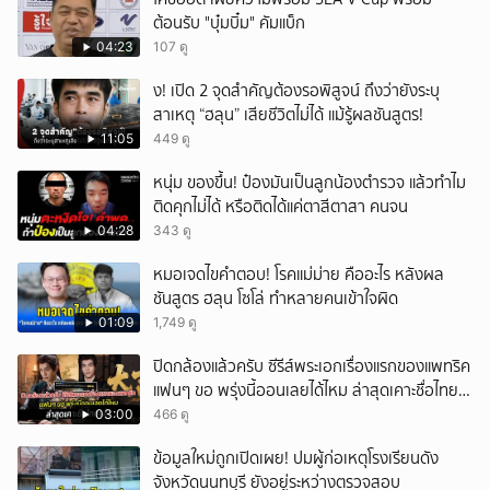
ต้อนรับ "บุ๋มบิ๋ม" คัมแบ็ก
04:23
107 ดู
ึ้ง! เปิด 2 จุดสำคัญต้องรอพิสูจน์ ถึงว่ายังระบุ
สาเหตุ “ฮลุน” เสียชีวิตไม่ได้ แม้รู้ผลชันสูตร!
11:05
449 ดู
หนุ่ม ของขึ้น! ป๋องมันเป็นลูกน้องตำรวจ แล้วทำไม
ติดคุกไม่ได้ หรือติดได้แค่ตาสีตาสา คนจน
04:28
343 ดู
หมอเจดไขคำตอบ! โรคแม่ม่าย คืออะไร หลังผล
ชันสูตร ฮลุน โซโล่ ทำหลายคนเข้าใจผิด
01:09
1,749 ดู
ปิดกล้องแล้วครับ ซีรีส์พระเอกเรื่องแรกของแพทริค
แฟนๆ ขอ พรุ่งนี้ออนเลยได้ไหม ล่าสุดเคาะชื่อไทย
แล้ว
03:00
466 ดู
ข้อมูลใหม่ถูกเปิดเผย! ปมผู้ก่อเหตุโรงเรียนดัง
จังหวัดนนทบุรี ยังอยู่ระหว่างตรวจสอบ