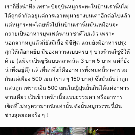
ยกเลิก
เราก็ยิ่งน่าทึ่ง เพราะปัจจุบันหมูกระทะในบ้านเรานั้นไม่
ได้ถูกจำกัดอยู่แค่การเอาหมูมาย่างบนเตาอีกต่อไปแล้ว
แต่หมูกระทะโดยทั่วไปในบ้านเรานั้นมันเหมือนจะ
กลายเป็นอาหารบุฟเฟต์นานาชาติไปแล้ว เพราะ
นอกจากหมูแล้วก็ยังมีเนื้อ มีซีฟู้ด แถมยังมีอาหารปรุง
สุกให้เลือกหยิบ มีของหวานแบบครบ ๆ บางร้านมีซูชิให้
ด้วย (แม้จะเป็นซูชิแบบตลาดนัด 3 บาท 5 บาท แต่ก็ยัง
น่าทึ่งอยู่ดี) แล้วที่น่าทึ่งก็คืออาหารทั้งหมดนี้ราคารวม
กันแค่เพียง 500 เยน (ราว ๆ 150 บาท) ซึ่งมันนับว่าถูก
แสนถูก เพราะเงิน 500 เยนในญี่ปุ่นนั้นกินได้แค่อาหาร
จานเดียว เป็นข้าวหน้าเนื้อแบบธรรมดา หรืออาหาร
เซ็ตที่ไม่หรูหรามากนักเท่านั้น ดังนั้นหมูกระทะนี่มัน
ช่างสุดยอดจริง ๆ !