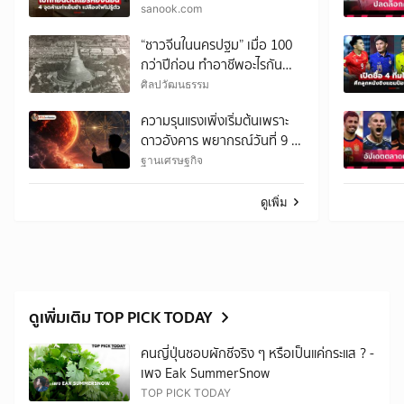
เย็นช้า เปลืองค่าไฟไม่รู้ตัว
sanook.com
“ชาวจีนในนครปฐม” เมื่อ 100
กว่าปีก่อน ทำอาชีพอะไรกัน
บ้าง?
ศิลปวัฒนธรรม
ความรุนแรงเพิ่งเริ่มต้นเพราะ
ดาวอังคาร พยากรณ์วันที่ 9 -
15 ส.ค. 2569
ฐานเศรษฐกิจ
ดูเพิ่ม
ดูเพิ่มเติม TOP PICK TODAY
คนญี่ปุ่นชอบผักชีจริง ๆ หรือเป็นแค่กระแส ? -
เพจ Eak SummerSnow
TOP PICK TODAY