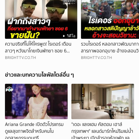
วิดีโอ
ความจริงที่ไม่ให้ใครพูด! ไรเดอร์ เตือน
รวบไรเดอร์ หลอกสาวพัฒนาการ
สาวๆ หวังมาโกยเงินพัทยา ซอย 6
สารภาพออกอุบาย อ้างจะสอนว
สุดท้ายโดนย้ายร้าน
BRIGHTTV.CO.TH
BRIGHTTV.CO.TH
ข่าวและบทความไลฟ์สไตล์อื่น ๆ
Ariana Grande เปิดตัวโปรแกรม
"เดอะ แลงแฮม คัสตอม เฮาส์
ดูแลสุขภาพจิตสำหรับคนใน
กรุงเทพฯ" แลนด์มาร์กใหม่ริมแม่น้ำ
อุตสาหกรรมดนตรี
เจ้าพระยา เปิดสำรองห้องพัก และ