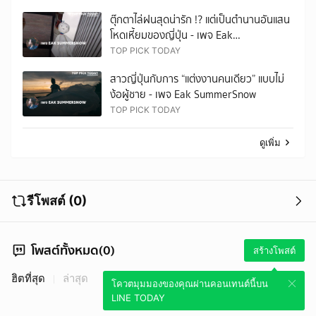
ตุ๊กตาไล่ฝนสุดน่ารัก !? แต่เป็นตำนานอันแสน
โหดเหี้ยมของญี่ปุ่น - เพจ Eak
SummerSnow
TOP PICK TODAY
สาวญี่ปุ่นกับการ “แต่งงานคนเดียว” แบบไม่
ง้อผู้ชาย - เพจ Eak SummerSnow
TOP PICK TODAY
ดูเพิ่ม
รีโพสต์ (0)
โพสต์ทั้งหมด(0)
สร้างโพสต์
ฮิตที่สุด
ล่าสุด
โควตมุมมองของคุณผ่านคอนเทนต์นี้บน
LINE TODAY