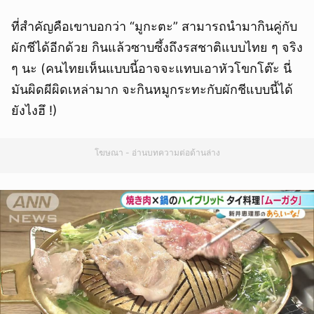
ที่สำคัญคือเขาบอกว่า “มูกะตะ” สามารถนำมากินคู่กับ
ผักชีได้อีกด้วย กินแล้วซาบซึ้งถึงรสชาติแบบไทย ๆ จริง
ๆ นะ (คนไทยเห็นแบบนี้อาจจะแทบเอาหัวโขกโต๊ะ นี่
มันผิดผีผิดเหล่ามาก จะกินหมูกระทะกับผักชีแบบนี้ได้
ยังไงฮึ !)
โฆษณา - อ่านบทความต่อด้านล่าง