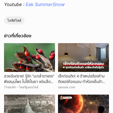
Youtube :
Eak SummerSnow
ไลฟ์สไตล์
ข่าวที่เกี่ยวข้อง
สวยอันตราย! รู้จัก "มะกล่ำตาแดง"
เช็กก่อนติด! 4 ตำแหน่งต้องห้าม
พืชสมุนไพร ใบใช้เป็นยา แต่เมล็ดมี
ติดแอร์ห้องนอน ทำห้องเย็นช้า
พิษร้าย
เปลืองค่าไฟไม่รู้ตัว
Thairath - ไทยรัฐออนไลน์
sanook.com