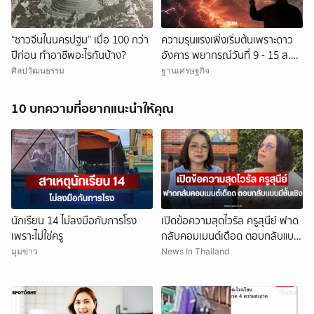
“ชาวจีนในนครปฐม” เมื่อ 100 กว่า
ความรุนแรงเพิ่งเริ่มต้นเพราะดาว
ปีก่อน ทำอาชีพอะไรกันบ้าง?
อังคาร พยากรณ์วันที่ 9 - 15 ส.ค.
2569
ศิลปวัฒนธรรม
ฐานเศรษฐกิจ
10 บทความที่อยากแนะนำให้คุณ
นักเรียน 14 ไม่ลงมือกับภารโรง
เปิดข้อความสุดไวรัล ครูสุนีย์ ฟาด
เพราะไม่ใช่ครู
กลับคอมเมนต์เดือด ตอบกลับแบบ
มีชั้นเชิง
มุมข่าว
News In Thailand