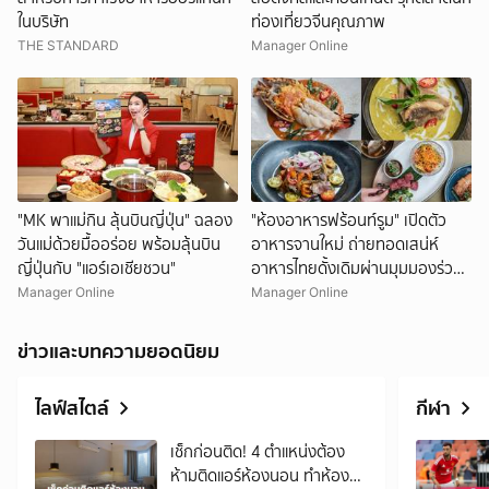
ในบริษัท
ท่องเที่ยวจีนคุณภาพ
THE STANDARD
Manager Online
"MK พาแม่กิน ลุ้นบินญี่ปุ่น" ฉลอง
"ห้องอาหารฟร้อนท์รูม" เปิดตัว
วันแม่ด้วยมื้ออร่อย พร้อมลุ้นบิน
อาหารจานใหม่ ถ่ายทอดเสน่ห์
ญี่ปุ่นกับ "แอร์เอเชียชวน"
อาหารไทยดั้งเดิมผ่านมุมมองร่วม
สมัย
Manager Online
Manager Online
ข่าวและบทความยอดนิยม
ไลฟ์สไตล์
กีฬา
เช็กก่อนติด! 4 ตำแหน่งต้อง
ห้ามติดแอร์ห้องนอน ทำห้อง