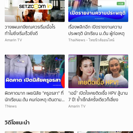
วางแผนเกษียณควรเริ่มเมื่อไร
เรื่องพลิกอีก เปิดรายงานความ
ทำไมยิ่งเริ่มเร็วยิ่งดี
ประพฤติ นักเรียน ม.ต้น ผู้ก่อเหตุ
Amarin TV
ThaiNews - ไทยนิวส์ออนไลน์
ผิดคาดมาก เผยนิสัย "ครูอรสา" ที่
“เอมี่” เปิดใจเคยติดเชื้อ HPV สู้นาน
นักเรียนม.ต้น คนก่อเหตุ เดินตาม
7 ปี! ย้ำเซ็กส์ครั้งเดียวก็เสี่ยง
หา
TNews
Amarin TV
วิดีโอแนะนำ