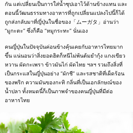
กัน แต่เปลี่ยนเป็นการใส่น้ำซุปเอาไว้ด้านข้างแทน และ
ตอนนี้วัฒนธรรมทางอาหารที่ถูกเปลี่ยนแปลงไปนี้ก็ได้
ถูกส่งกลับมาที่ญี่ปุ่นในชื่อของ「ムーガタ」อ่านว่า
“มูกะตะ” ซึ่งก็คือ “หมูกระทะ” นั่นเอง
คนญี่ปุ่นในปัจจุบันค่อนข้างคุ้นเคยกับอาหารไทยมาก
ขึ้น แน่นอนว่าสิ่งยอดฮิตก็หนีไม่พ้นต้มยำกุ้ง แกงเขียว
หวาน ผัดกะเพรา ข้าวมันไก่ ผัดไทย ฯลฯ รวมถึงสิ่งที่
เป็นกระแสในญี่ปุ่นอย่าง “ผักชี” และรสชาติที่เผ็ดร้อน
ของพริก ความมันของกะทิ กลิ่นที่เป็นเอกลักษณ์ของ
น้ำปลา ทั้งหมดนี้ก็เป็นภาพจำของคนญี่ปุ่นที่มีต่อ
อาหารไทย