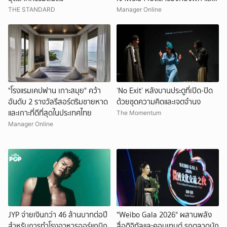
พร้อมให้เข้าพัก ธ.ค.นี้
THE STANDARD
Manager Online
"โรงแรมเคปฟาน เกาะสมุย" คว้า
‘No Exit’ หลังบานประตูที่เปิด-ปิด
อันดับ 2 รางวัลรีสอร์ตริมชายหาด
ด้วยชุดความคิดและเจตจำนง
และเกาะที่ดีที่สุดในประเทศไทย
The Momentum
Manager Online
JYP จ่ายเงินกว่า 46 ล้านบาทต่อปี
"Weibo Gala 2026" ผสานพลัง
สำหรับการทำโรงอาหารออร์แกนิก
สื่อดิจิทัลและคอนเทนต์ รุกตลาดนัก