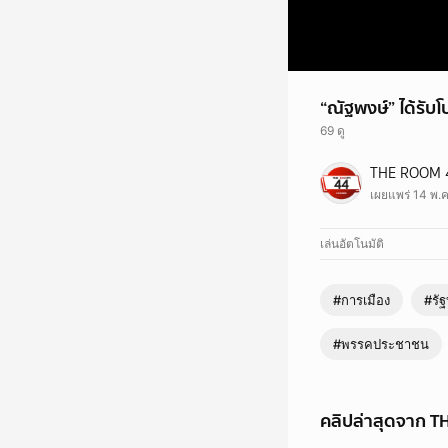
“ณัฐพงษ์” ได้รับโ
69 ดู
“ณัฐพงษ์” ได้รับโปรดเก
THE ROOM 
#เท้งณัฐพงษ์ #พรรคป
เผยแพร่ 14 พ.ค
เล่นอัตโนมัติ
#การเมือง
#รั
#พรรคประชาชน
คลิปล่าสุดจาก