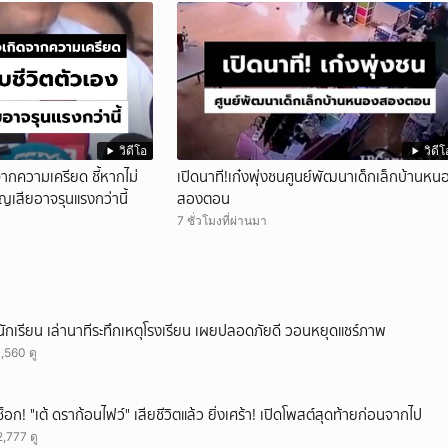
วิดีโอ
วิดีโ
ากความเครียด ชี้หากไม่
เปิดนาที!เก๋งพุ่งชนศูนย์พัฒนาเด็กเล็กบ้านหน
ญเสียอาจรุนแรงกว่านี้
สองตอน
7 ชั่วโมงที่ผ่านมา
นักเรียน เล่านาทีระทึกเหตุโรงเรียน เผยปลอดภัยดี วอนหยุดแชร์ภาพ
1,560 ดู
ช็อก! "เต้ ดราก้อนไฟว์" เสียชีวิตแล้ว ยิ่งเศร้า! เปิดโพสต์สุดท้ายก่อนจากไป
2,777 ดู