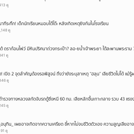
413 ดู
นาทีระทึก! เด็กนักเรียนหมอบใต้โต๊ะ หลังเกิดเหตุยิงกันในโรงเรียน
1,148 ดู
เต้ ดราก้อนไฟว์ มีหินปริศนาถ่วงกระเป๋า? ลอ-ยน้ำเจ้าพระยา ใต้สะพานพระราม 
841 ดู
ึ้ง! เปิด 2 จุดสำคัญต้องรอพิสูจน์ ถึงว่ายังระบุสาเหตุ “ฮลุน” เสียชีวิตไม่ได้ แม้รู
346 ดู
ตำรวจทางหลวงสกัดจับรถตู้ซิ่งหนี 60 กม. เสียหลักขึ้นเกาะกลาง รวบ 43 แรง
245 ดู
_อนุทิน_ เผยอาจเกิดจากความเครียด ชี้หากไม่จบชีวิตตัวเอง ความสูญเสียอาจร
191 ดู