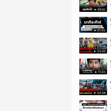
05:52
01:33
03:46
11:05
03:38