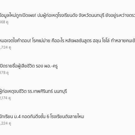
ข้อมูลใหม่ถูกเปิดเผย! ปมผู้ก่อเหตุโรงเรียนดัง จังหวัดนนทบุรี ยังอยู่ระหว่าง
668 ดู
หมอเจดไขคำตอบ! โรคแม่ม่าย คืออะไร หลังผลชันสูตร ฮลุน โซโล่ ทำหลายคนเข้
1,724 ดู
เปิดรายชื่อผู้เสียชีวิต รอง ผอ.-ครู
378 ดู
ผู้ก่อเหตุจบชีวิต รร.เทพศิรินทร์ นนทบุรี
2,174 ดู
นักเรียน ม.4 กอดกันดิ่งชั้น 6 โรงเรียนดังสายไหม
1,224 ดู