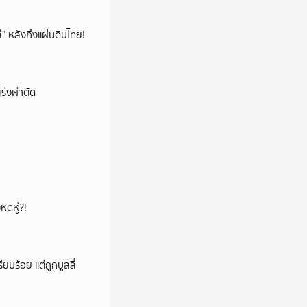
โล่” หลังถึงแผ่นดินไทย!
ร่งผ่าตัด
หดหู่?!
ียบร้อย แต่ถูกบูลลี่