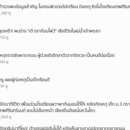
ยกเลิก
ตำรวจพบข้อมูลสำคัญ ในคอมพิวเตอร์นักเรียน ก่อเหตุ ยิงในโรงเรียนเทพศิรินท
1,280 ดู
สุดเศร้า! พบร่าง "เต้ ดราก้อนไฟว์" เสียชีวิตในแม่น้ำเจ้าพระยา
702 ดู
เหตุกราดยิvพารากอน ผู้ป่วยยังรักษาตัวจากจิตเวช-เป็นคนดีต่อเนื่อง
382 ดู
ครู เผยผู้ก่อเหตุเป็นเด็กเรียนดี
791 ดู
เปิดนาทีชีวิต เพื่อนร่วมโรงเรียนผวาพากันมอบใต้โต๊ะ หลังเกิดเหตุ เด็ก ม.3 กร
เทพศิรินทร์นนท์ แบบไม่เลือกหน้า เสียงปืนดังสนั่นหวั่นไหว
1,300 ดู
เปิดคลิปนาทีโหด! เจ้าของสุนัขรับไม่ได้ หลังเห็นลาบราดอร์ถูกลากกลางถนน