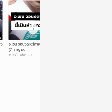
อ
วิดีโอ
อง
อ.เชน วอนงดแชร์ภาพเหตุการณ์ ชี้เป็นห่วงความ
ขวัญเอ๋ยขวัญมา! 
รู้สึก ครู-นร
ยิงกลาง รร
11 ชั่วโมงที่ผ่านมา
12 ชั่วโมงที่ผ่านมา