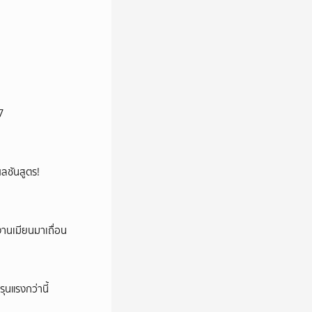
7
้ผลชันสูตร!
งานเมียนมาเถื่อน
ุนแรงกว่านี้