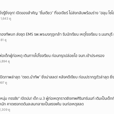
ยิ่งรู้ยิ่งจุก! เปิดของสำคัญ “ชิ้นเดียว” ที่จอเจียร์ ไม่ส่งกลับพร้อมร่าง “ฮลุน โซ
11,643 ดู
กองทัพบก ส่งชุด EMS รพ.พระมงกุฎเกล้า รับนักเรียน เหตุโรงเรียน จ.นนทบุรี เ
181 ดู
พ่อเด็กผู้ก่อเหตุ เดินทางไปโรงเรียน ก่อนทรุดปล่อยโฮ จนท.เข้าประครอง
5,894 ดู
เปิดภาพล่าสุด “ตชด.นำทัพ” ยิ่งน่าสลด! หลังคดีเงียบ ก่อนปรากฎตัวล่าสุด ยิ่ง
997 ดู
"หนุ่ม กรรชัย" เปิดปม! เด็ก ม.3 ผู้ก่อเหตุกราดยิงเทพศิรินทร์นนท์ เดิมเป็นเด็กเร
หนัก คาดแรงกดดันสะสมกลายเป็นแรงแค้น จนก่อเหตุสลด
2,309 ดู