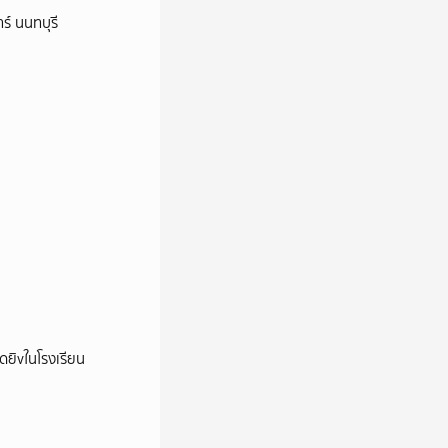
ร์ นนทบุรี
าดยิvในโรงเรียน