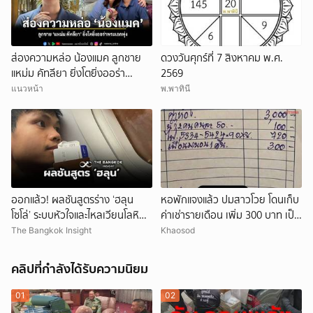
ส่องความหล่อ น้องแมค ลูกชาย
ดวงวันศุกร์ที่ 7 สิงหาคม พ.ศ.
แหม่ม คัทลียา ยิ่งโตยิ่งออร่า
2569
พระเอกพุ่ง
แนวหน้า
พ.พาทินี
ออกแล้ว! ผลชันสูตรร่าง ‘ฮลุน
หอพักแจงแล้ว ปมสาวโวย โดนเก็บ
โซโล่’ ระบบหัวใจและไหลเวียนโลหิต
ค่าเช่ารายเดือน เพิ่ม 300 บาท เป็น
ล้มเหลว
ค่าพาเพื่อนมานอน 1 คืน
The Bangkok Insight
Khaosod
คลิปที่กำลังได้รับความนิยม
01
02