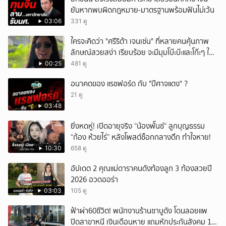
ยันหากพบผิดกฎหมาย-มาตรฐานพร้อมฟันไม่เว้น
03:06
331 ดู
ใครจะคิดว่า "ศรีริต้า เจนเซ่น" ที่หลายคนคุ้นภาพ
ลักษณ์สวยสง่า เรียบร้อย จะมีมุมโบ๊ะบ๊ะและโก๊ะๆ ให้
ได้อมยิ้มเหมือนกัน งานนี้ทำเอาแฟนๆ ทั้งเอ็นดูทั้ง
00:25
481 ดู
หัวเราะ
อนาคตของ แรชฟอร์ด กับ "ปีศาจแดง" ?
21 ดู
03:48
ยิ่งหดหู่! เปิดอายุจริง “น้องพั๊นซ์“ ลูกบุญธรรม
“ก้อง ห้วยไร่” หลังโพสต์ช็อกกลางดึก ทำใจหาย!
10:30
658 ดู
อัปเดต 2 คุณแม่ดาราคนดังท้องลูก 3 ท้องสวยปี
2026 อวดออร่า
03:03
105 ดู
ฟ้าผ่า60ชีวิต! พนักงานร้านชาบูดัง โดนลอยแพ
ปิดสาขาหนี เงินเดือนหาย แถมหักประกันสังคม 11