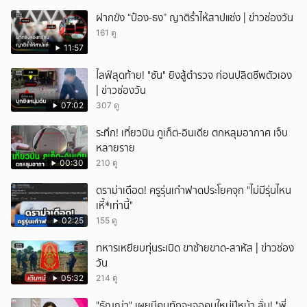
ฝากขัง “ป๋อง-ธง” ญาติร่ำไห้สาปแช่ง | ข่าวช่องวัน
161 ดู
11:57
ไลฟ์สุดท้าย! "ซัน" ยิงสู้ตำรวจ ก่อนปลิดชีพตัวเอง
| ข่าวช่องวัน
07:02
307 ดู
ระทึก! เที่ยวบิน ภูเก็ต-อินเดีย ตกหลุมอากาศ เจ็บ
หลายราย
00:30
210 ดู
ดราม่าเดือด! ครูรุ่นเก๋าฟาดประโยคจุก "ไม่มีรุ่นไหน
เหี้*เท่านี้"
02:25
155 ดู
ทหารเหยียบทุ่นระเบิด ขาซ้ายขาด-สาหัส | ข่าวช่อง
วัน
05:32
214 ดู
"ธัญญ่า" เผยมีคนทักจะเจอคนใหม่ปีหน้า ลั่น! "พี่