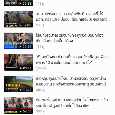
02:33
149 ดู
สมอ. ปูพรมตรวจตลาดสำเพ็ง ยึด “สกุชชี่” ไร้
มอก. กว่า 1.9 หมื่นชิ้น เตือนภัยเงียบแฝงสารก่อ
มะเร็งและโลหะหนัก
02:03
280 ดู
ร้อนถึงรัฐบาล! รองนายกฯ พูดชัด ปมนักท่อง
เที่ยวจีนถูกห้ามขึ้นเครื่อง
00:54
139 ดู
"หัวอกน้องชาย! ยอมทิ้งครอบครัว เพื่อดูแลพี่สาว
พิการ 10 ปี แม้ไม่มีเงินก็ไม่คิดทอดทิ้ง"
05:41
1,572 ดู
เกิดหลุมยุบขนาดใหญ่ บ้านวังเจริญ อ.ภูผาม่าน
จ.ขอนแก่น ระหว่างตรวจสอบสาเหตุ ย้อนหลังปี
2568 พบเคยพบหลุมยุบมาแล้วครั้งหนึ่ง
01:28
383 ดู
ต่อราคาไม่ลง! หนุ่ม เจอลุงป่วยโรคไตของเก่า ขับ
รถมาไกลพิสูจน์ตัวเองไม่ใช่มิจฉาชีพ
04:58
353 ดู