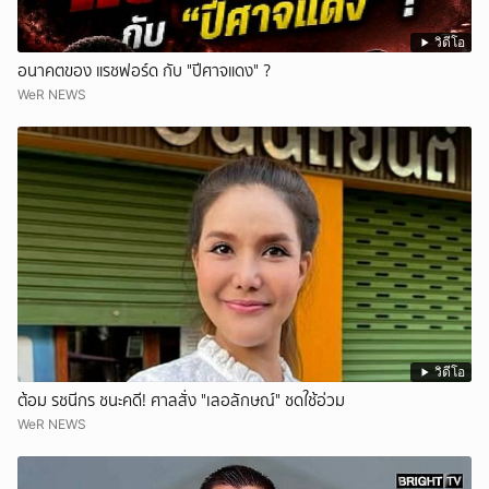
วิดีโอ
อนาคตของ แรชฟอร์ด กับ "ปีศาจแดง" ?
WeR NEWS
วิดีโอ
ต้อม รชนีกร ชนะคดี! ศาลสั่ง "เลอลักษณ์" ชดใช้อ่วม
WeR NEWS