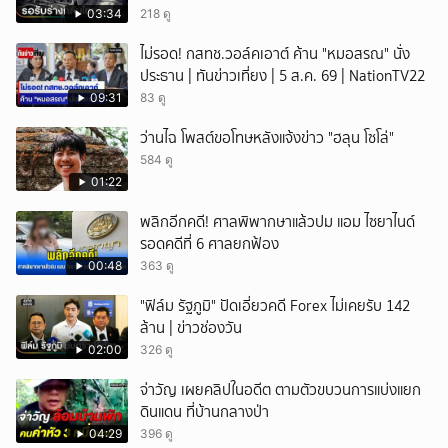
03:34
218 ดู
ไม่รอด! กสทช.วอล์คเอาต์ ค้าน "หมอสรณ" นั่ง
ประธาน | ทันข่าวเที่ยง | 5 ส.ค. 69 | NationTV22
09:31
83 ดู
ว่านไฉ โพสต์ขอโทษหลังแจ้งข่าว "ฮลุน โซโล่"
584 ดู
01:22
พลิกอีกคดี! ศาลพิพากษาแล้วปม แอม ไซยาไนด์
รอดคดีที่ 6 ศาลยกฟ้อง
00:48
363 ดู
"ฟิล์ม รัฐภูมิ" ปัดเอี่ยวคดี Forex ไม่เคยรับ 142
ล้าน | ข่าวช่องวัน
02:00
326 ดู
จ่าวัญ เผยคลิปในอดีต ตามตัวขบวนการแบ่งแยก
ดินแดน ที่บ้านกลางป่า
04:29
396 ดู