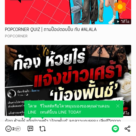
วิดีโอ
POPCORNER QUIZ | ถามป็อปตอบปั๊บ กับ #ALALA
POPCORNER
โควตมุมมองของคุณผ่านคอนเทนต์นี้บน
รีโพสต์หรือโควตมุมมองของคุณผ่านคอน
LINE TODAY
เทนต์นี้บน LINE TODAY
วิดีโอ
ก้อง ห้วยไร่ แจ้งข่าวเศร้า 'น้องพั้นช์' ลูกสาวบุญธรรม เสียชีวิตจาก
อุบัติเหตุทางรถยนต์
2
THE ROOM 44 CHANNEL