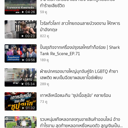
ทำร้ายเสียชีวิต
04:26
59 ดู
ไวรัลทั่วโลก! สาวไทยถอนสายบัวงดงาม ให้ทหาร
ม้าอังกฤษ
00:23
822 ดู
ปั้นธุรกิจจากเครื่องปรุงรสใครทำก็อร่อย | Shark
Tank Re_Scene_EP.71
09:56
189 ดู
ฝ่ายปกครองบางใหญ่บุกจับคู่รัก LGBTQ ค้ายา
เสพติด พบเข็มฉีดยาผสมยาไอซ์เพียบ
05:34
289 ดู
เกาหลีเหนือแนะกิน “ซุปเนื้อสุนัข” คลายร้อน
73 ดู
01:32
รวบหนุ่มแก๊งหลอกลงทุนขายสินค้าออนไลน์ อ้าง
กำไรงาม สุดท้ายหลอกเหยื่อหมดตัว สูญเงินเป็น