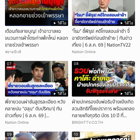
วิดีโอ
วิดีโอ
เตือนภัยสายบุญ! เจ้าอาวาสแฉ
"โรม" ชี้พิรุธ! คดีโกงสอบล่าช้า จี้
ขบวนการผ้าไตรเก่าแพ็กใหม่ หลอก
อายัดทรัพย์ก่อนยักย้าย | ทันข่าว
ขายช่วงเข้าพรรษา
เที่ยง | 6 ส.ค. 69 | NationTV22
สยามนิวส์
Nation Online
07
08
วิดีโอ
วิดีโอ
พี่ชายวอนผ่าชันสูตรละเอียด หวัง
ฝ่ายปกครองจับพ่อรับจ้างแจ้งเกิด
คลายปม "ฮลุน" ดับปริศนา| ทัน
สวมสิทธิที่ไชยปราการ พร้อมแถลง
ข่าวเที่ยง | 6 ส.ค. 69 |
ทลายแก๊งทุจริต บัตร 10 ปี ที่
NationTV22
แม่สอด
Nation Online
BRIGHTTV.CO.TH
09
10