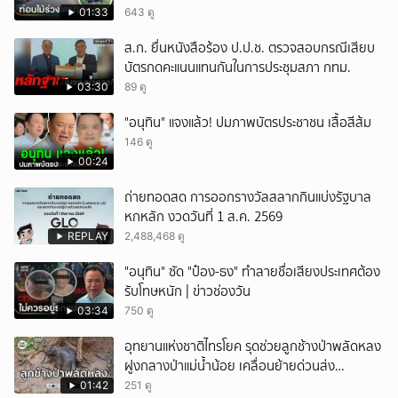
01:33
643 ดู
ส.ก. ยื่นหนังสือร้อง ป.ป.ช. ตรวจสอบกรณีเสียบ
บัตรกดคะแนนแทนกันในการประชุมสภา กทม.
03:30
89 ดู
"อนุทิน" แจงแล้ว! ปมภาพบัตรประชาชน เสื้อสีส้ม
146 ดู
00:24
ถ่ายทอดสด การออกรางวัลสลากกินแบ่งรัฐบาล
หกหลัก งวดวันที่ 1 ส.ค. 2569
REPLAY
2,488,468 ดู
"อนุทิน" ซัด "ป๋อง-ธง" ทำลายชื่อเสียงประเทศต้อง
รับโทษหนัก | ข่าวช่องวัน
03:34
750 ดู
อุทยานแห่งชาติไทรโยค รุดช่วยลูกช้างป่าพลัดหลง
ฝูงกลางป่าแม่น้ำน้อย เคลื่อนย้ายด่วนส่ง
สัตวแพทย์ดูแลใกล้ชิด
01:42
251 ดู