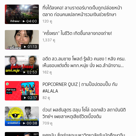
ทิ้งได้ลงคอ! ลาบราดอร์บาดเจ็บถูกปล่อยหน้า
ตลาด ก่อนคนแปลกหน้ารวมเงินช่วยรักษา
04:00
120 ดู
“ครั้งแรก” ในชีวิต เกิดขึ้นกลางกองถ่าย!
1,337 ดู
01:13
อดีต สว.สมชาย โพสต์ รู้แล้ว คนชง ! หลัง ครม.
เห็นชอบแต่งตั้ง ผกก.หนุ่ย นั่ง ผอ.สำนักงาน
ป.ย.ป.
02:53
162 ดู
POPCORNER QUIZ | ถามป็อปตอบปั๊บ กับ
#ALALA
02:17
82 ดู
ด่วน! ผลชันสูตร ฮลุน โซโล่ ออกแล้ว สถาบันนิติ
วิทย์ฯ เผยสาเหตุเสียชีวิตเบื้องต้น
00:38
709 ดู
ยศชนัน สั่งเร่งสอบมหาวิทยาลัยรับนักศึกษาจีน