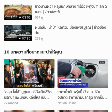
ชาวบ้านผวา หลุมยักษ์กลาง "ไร่อ้อย-ทุ่งนา" ลึก 5
เมตร | ข่าวช่องวัน
03:52
557 ดู
ฝนถล่ม! น้ำป่าไหลท่วมเมืองเพชรบูรณ์ | ข่าวช่อง
วัน
07:30
252 ดู
10 บทความที่อยากแนะนำให้คุณ
“ฮลุน โซโล่” ยูทูบเบอร์ดังเสียชีวิต
ราคาน้ำมันพรุ่งนี้ (7 ส.ค. 69)
ปริศนา แฟนคลับหลั่งไหลแน่น
อัปเดต ราคาน้ำมันล่าสุด จากปั๊ม
กาฬสินธุ์ โรงแรมที่พักเต็ม
ใหญ่
77kaoded
Nation Online