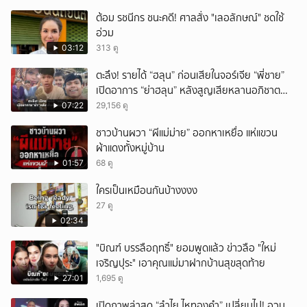
ต้อม รชนีกร ชนะคดี! ศาลสั่ง "เลอลักษณ์" ชดใช้
อ่วม
03:12
313 ดู
ตะลึง! รายได้ “ฮลุน” ก่อนเสียในจอร์เจีย “พี่ชาย”
เปิดอาการ “ย่าฮลุน” หลังสูญเสียหลานอภิชาต
บุตร!
07:22
29,156 ดู
ชาวบ้านผวา “ผีแม่ม่าย” ออกหาเหยื่อ แห่แขวน
ผ้าแดงทั้งหมู่บ้าน
01:57
68 ดู
ใครเป็นเหมือนกันบ้างงงง
27 ดู
02:34
"บิณฑ์ บรรลือฤทธิ์" ยอมพูดแล้ว ข่าวลือ "ใหม่
เจริญปุระ" เอาคุณแม่มาฝากบ้านสุขสุดท้าย
27:01
1,695 ดู
เปิดภาพล่าสุด “ลำไย ไหทองคำ” เปลี่ยนไป! อวบ