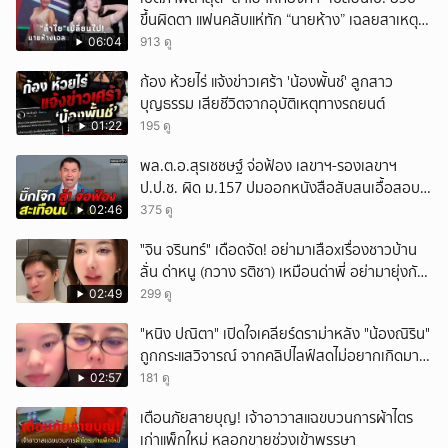
ขึ้นผิดตา แฟนคลับแห่ทัก “นายห้าง” เฉลยสาเหตุ
ชัด!
06:04
913 ดู
ก้อง ห้วยไร่ แจ้งข่าวเศร้า 'น้องพั้นช์' ลูกสาว
บุญธรรม เสียชีวิตจากอุบัติเหตุทางรถยนต์
01:22
195 ดู
พล.ต.อ.สุรเชชษฐ์ จ่อฟ้อง เลขาฯ-รองเลขาฯ
ป.ป.ช. ผิด ม.157 ปมออกหนังสือสับสนเอื้อสอบ
คดีซ้ำซ้อน
02:46
375 ดู
ั่"จิน จรินทร์" เดือดจัด! อย่ามาเสือxเรื่องชาวบ้าน
ลั่น ด่าหนู (กวาง รติชา) เหมือนด่าพี่ อย่ามายุ่งกับ
คนของผม จบ!!!
02:49
299 ดู
"หนิง ปณิตา" เปิดใจเคลียร์ดราม่าหลัง "น้องณิริน"
ถูกกระแสวิจารณ์ จากคลิปไลฟ์สดไม่อยากเกิดมา
หน้าเหมือนพ่อ
02:57
181 ดู
เตือนภัยสายบุญ! เจ้าอาวาสแฉขบวนการผ้าไตร
เก่าแพ็กใหม่ หลอกขายช่วงเข้าพรรษา