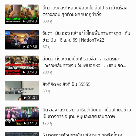
นึกว่าองค์ลง! หลวงพี่สวดไป สั่นไป ชาวบ้านร้อง
ตรวจสอบ สุดท้ายผลค้นกุฏิทำอึ้ง
00:40
660 ดู
จับตา "มิน อ่อง หล่าย" ใช้ไทยฟื้นภาพการทูต | ทัน
ข่าวเย็น | 6 ส.ค. 69 | NationTV22
09:38
37 ดู
สืบต่อแก๊งมะขามเปียก! รองจ๋อ - สารวัตรแจ๊ะ
แกะรอยเส้นทางเงิน จับเพิ่มอีกหิ้ว 1.5 แสน ยัด
สินบน
07:43
280 ดู
สิ่งที่คิด vs สิ่งที่เป็น 55555
89 ดู
01:01
มิน ออง ไลง์ ประธานาธิบดีเมียนมา เยือนไทยอย่าง
เป็นทางการ อนุทิน หนุนส่งเสริมสันติภาพ
เสถียรภาพชายแดน
14:13
126 ดู
5 มาตรการห้วยขาแข้ง หลัง จนท.ถูกเสือโคร่ง