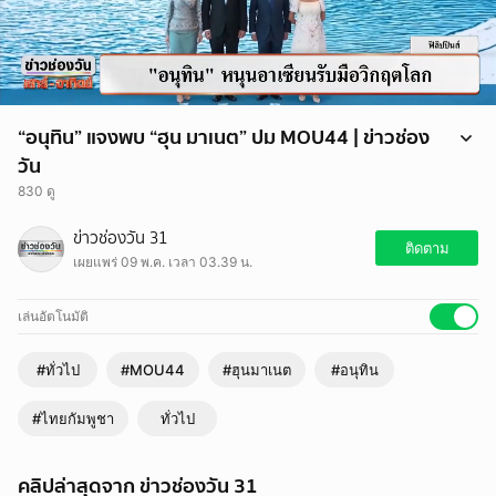
“อนุทิน” แจงพบ “ฮุน มาเนต” ปม MOU44 | ข่าวช่อง
วัน
830 ดู
"อนุทิน" เผย แจ้ง "ฮุน มาเนต" โดยตรงแล้วว่า รัฐบาลไทยตัดสินใจ “ยกเลิก
ข่าวช่องวัน 31
MOU 44” อย่างเป็นทางการ
ติดตาม
เผยแพร่ 09 พ.ค. เวลา 03.39 น.
เล่นอัตโนมัติ
#ทั่วไป
#MOU44
#ฮุนมาเนต
#อนุทิน
#ไทยกัมพูชา
ทั่วไป
คลิปล่าสุดจาก ข่าวช่องวัน 31