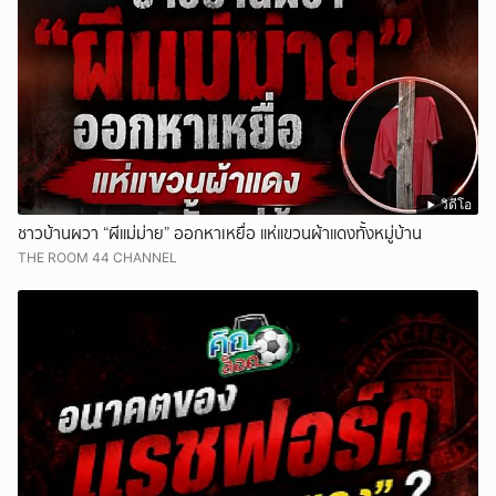
วิดีโอ
ชาวบ้านผวา “ผีแม่ม่าย” ออกหาเหยื่อ แห่แขวนผ้าแดงทั้งหมู่บ้าน
THE ROOM 44 CHANNEL