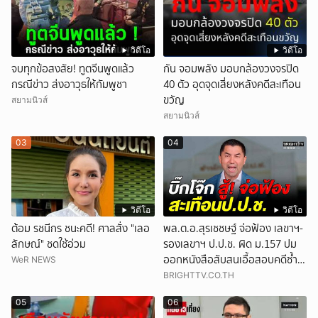
วิดีโอ
วิดีโอ
จบทุกข้อสงสัย! ทูตจีนพูดแล้ว
กัน จอมพลัง มอบกล้องวงจรปิด
กรณีข่าว ส่งอาวุธให้กัมพูชา
40 ตัว อุดจุดเสี่ยงหลังคดีสะเทือน
ขวัญ
สยามนิวส์
สยามนิวส์
03
04
วิดีโอ
วิดีโอ
ต้อม รชนีกร ชนะคดี! ศาลสั่ง "เลอ
พล.ต.อ.สุรเชชษฐ์ จ่อฟ้อง เลขาฯ-
ลักษณ์" ชดใช้อ่วม
รองเลขาฯ ป.ป.ช. ผิด ม.157 ปม
ออกหนังสือสับสนเอื้อสอบคดีซ้ำ
WeR NEWS
ซ้อน
BRIGHTTV.CO.TH
05
06