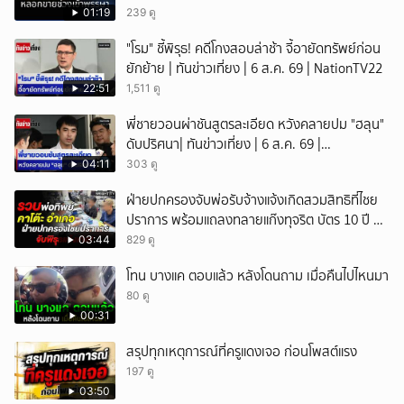
01:19
239 ดู
"โรม" ชี้พิรุธ! คดีโกงสอบล่าช้า จี้อายัดทรัพย์ก่อน
ยักย้าย | ทันข่าวเที่ยง | 6 ส.ค. 69 | NationTV22
22:51
1,511 ดู
พี่ชายวอนผ่าชันสูตรละเอียด หวังคลายปม "ฮลุน"
ดับปริศนา| ทันข่าวเที่ยง | 6 ส.ค. 69 |
NationTV22
04:11
303 ดู
ฝ่ายปกครองจับพ่อรับจ้างแจ้งเกิดสวมสิทธิที่ไชย
ปราการ พร้อมแถลงทลายแก๊งทุจริต บัตร 10 ปี ที่
แม่สอด
03:44
829 ดู
โทน บางแค ตอบแล้ว หลังโดนถาม เมื่อคืนไปไหนมา
80 ดู
00:31
สรุปทุกเหตุการณ์ที่ครูแดงเจอ ก่อนโพสต์แรง
197 ดู
03:50