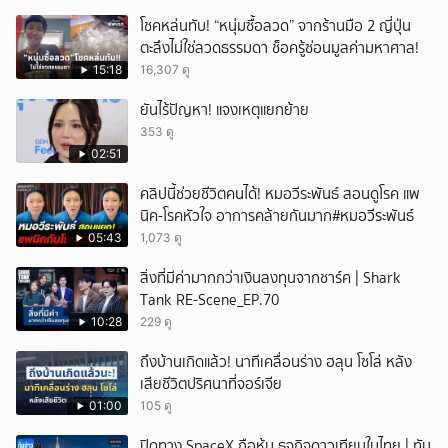
โชคหล่นทับ! “หนุ่มซื้อลวด” จากร้านมือ 2 ญี่ปุ่น
ตะลึงไม่ใช่ลวดธรรมดา ช็อครู้ซ่อนมูลค่ามหาศาล!
15:18
16,307 ดู
ยันไร้ปัญหา! แจงเหตุแยกย้าย
353 ดู
02:51
คลิปนี้ช่วยชีวิตคนได้! หมอวีระพันธ์ สอนดูโรค แพ
นิค-โรคหัวใจ อาการคล้ายกันมาก#หมอวีระพันธ์
05:43
1,073 ดู
สิ่งที่มีค่ามากกว่าเงินลงทุนจากชาร์ค | Shark
Tank RE-Scene_EP.70
10:28
229 ดู
ถึงบ้านเกิดแล้ว! นาทีเคลื่อนร่าง ฮลุน โซโล่ หลัง
เสียชีวิตปริศนาที่จอร์เจีย
01:00
105 ดู
ปิดทาง SpaceX ถือหุ้น ธุจกิจดาวเทียมในไทย | ทัน