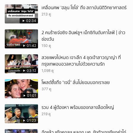
เคลื่อนศพ 'ฮลุน โซโล่' ถึง สถาบันนิติวิทยาศาสตร์
213 ดู
02:34
2 คนร้ายจ่อยิง อินฟลูฯ เม็กซิกันดับคาไลฟ์ | ข่าว
ช่องวัน
01:42
150 ดู
สวยแพงไปหมด เจาะลึก 4 ชุดเจ้าสาวญาญ่า ที่
กรุงเทพอบอวลหวานไปด้วยความรัก
03:12
1,098 ดู
โพสต์ซึ้งถึง “เจนี่” ลั่นไม่ยอมบอกเราเลย
377 ดู
01:01
รวบ 4 ผู้ต้องหา พร้อมของกลางล็อตใหญ่
219 ดู
01:23
อีกแล้ว แก๊งคอลฯ หลอก นศ. ขังตัวเองเรียกค่าไถ่