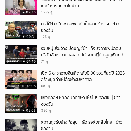
เป๊ก" หวงทุกคนในบ้าน
02:45
1,289 ดู
ตร.โต้ข่าว "ป๋องและพวก" เป็นสายตำรวจ | ข่าว
ช่องวัน
09:31
125 ดู
รวบหนุ่มรับจ้างเปิดบัญชีม้า แก๊งมิจฉาชีพปลอม
บริษัทจัดหางาน หลอกไปทำงานญี่ปุ่น สูญเงินกว่า
2.96 แสนบาท
01:45
71 ดู
เปิด 6 ดาราชายจีนเกิดหลังปี 90 รวยที่สุดปี 2026
สร้างมูลค่าให้ได้อย่างมหาศาล
03:08
681 ดู
แก๊งคอลฯ หลอกนักศึกษา ให้ขโมยทองแม่ | ข่าว
ช่องวัน
05:05
350 ดู
สถานทูตรับร่าง "ฮลุน" แล้ว รอส่งกลับไทย | ข่าว
ช่องวัน