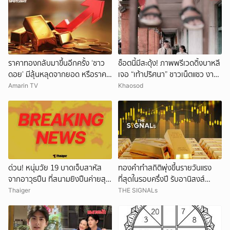
ราคาทองกลับมาขึ้นอีกครั้ง ‘ชาว
ช็อตนี้มีสะดุ้ง! ภาพพรีเวดดิ้งบาหลี
ดอย’ มีลุ้นหลุดจากยอด หรือราคา
เจอ “เท้าปริศนา” ชาวเน็ตแซว งาน
จะลงอีก?
แต่งหรือหนังผี
Amarin TV
Khaosod
ด่วน! หนุ่มวัย 19 บาดเจ็บสาหัส
ทองคำทำสถิติพุ่งขึ้นรายวันแรง
จากอาวุธปืน ที่สนามยิงปืนค่ายสุร
ที่สุดในรอบครึ่งปี รับอานิสงส์
นารี โคราช ตำรวจเร่งสอบสาเหตุ
ดอลลาร์อ่อนค่า
Thaiger
THE SIGNALs