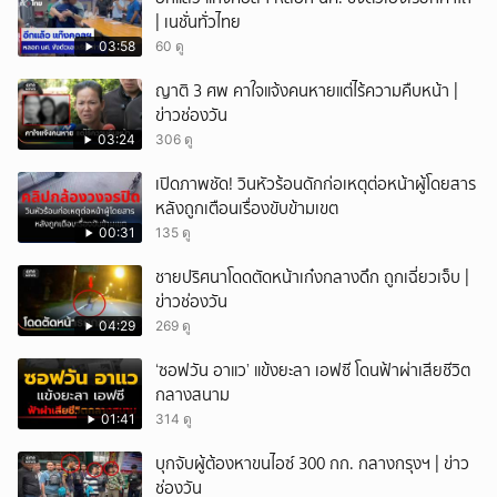
| เนชั่นทั่วไทย
ยกเลิก
03:58
60 ดู
ญาติ 3 ศพ คาใจแจ้งคนหายแต่ไร้ความคืบหน้า |
ข่าวช่องวัน
03:24
306 ดู
เปิดภาพชัด! วินหัวร้อนดักก่อเหตุต่อหน้าผู้โดยสาร
หลังถูกเตือนเรื่องขับข้ามเขต
00:31
135 ดู
ชายปริศนาโดดตัดหน้าเก๋งกลางดึก ถูกเฉี่ยวเจ็บ |
ข่าวช่องวัน
04:29
269 ดู
‘ซอฟวัน อาแว’ แข้งยะลา เอฟซี โดนฟ้าผ่าเสียชีวิต
กลางสนาม
01:41
314 ดู
บุกจับผู้ต้องหาขนไอซ์ 300 กก. กลางกรุงฯ | ข่าว
ช่องวัน