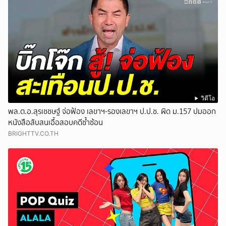
วิดีโอ
พล.ต.อ.สุรเชชษฐ์ จ่อฟ้อง เลขาฯ-รองเลขาฯ ป.ป.ช. ผิด ม.157 ปมออก
หนังสือสับสนเอื้อสอบคดีซ้ำซ้อน
BRIGHTTV.CO.TH