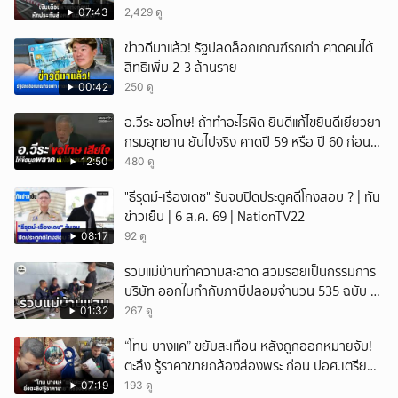
เดือนแต่ไม่ส่ง?
07:43
2,429 ดู
ข่าวดีมาแล้ว! รัฐปลดล็อกเกณฑ์รถเก่า คาดคนได้
สิทธิเพิ่ม 2-3 ล้านราย
00:42
250 ดู
อ.วีระ ขอโทษ! ถ้าทำอะไรผิด ยินดีแก้ไขยินดีเยียวยา
กรมอุทยาน ยันไปจริง คาดปี 59 หรือ ปี 60 ก่อน
ปิดให้พัก
12:50
480 ดู
"ธีรุตม์-เรืองเดช" รับจบปิดประตูคดีโกงสอบ ? | ทัน
ข่าวเย็น | 6 ส.ค. 69 | NationTV22
08:17
92 ดู
รวบแม่บ้านทำความสะอาด สวมรอยเป็นกรรมการ
บริษัท ออกใบกำกับภาษีปลอมจำนวน 535 ฉบับ รัฐ
เสียหายกว่า 129 ล้านบาท
01:32
267 ดู
“โทน บางแค” ขยับสะเทือน หลังถูกออกหมายจับ!
ตะลึง รู้ราคาขายกล้องส่องพระ ก่อน ปอศ.เตรียม
บุกรวบ?
07:19
193 ดู