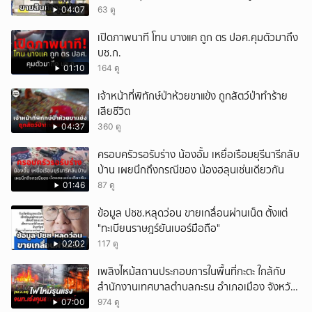
แสนบาท ยังให้การปฏิเสธ
04:07
63 ดู
เปิดภาพนาที โทน บางแค ถูก ตร ปอศ.คุมตัวมาถึง
บช.ก.
01:10
164 ดู
เจ้าหน้าที่พิทักษ์ป่าห้วยขาแข้ง ถูกสัตว์ป่าทำร้าย
เสียชีวิต
04:37
360 ดู
ครอบครัวรอรับร่าง น้องอั้ม เหยื่อเรือมยุรีนารีกลับ
บ้าน เผยนึกถึงกรณีของ น้องฮลุนเช่นเดียวกัน
01:46
87 ดู
ข้อมูล ปชช.หลุดว่อน ขายเกลื่อนผ่านเน็ต ตั้งแต่
"ทะเบียนราษฎร์ยันเบอร์มือถือ"
02:02
117 ดู
เพลิงไหม้สถานประกอบการในพื้นที่กะตะ ใกล้กับ
สำนักงานเทศบาลตำบลกะรน อำเภอเมือง จังหวัด
ภูเก็ต
07:00
974 ดู