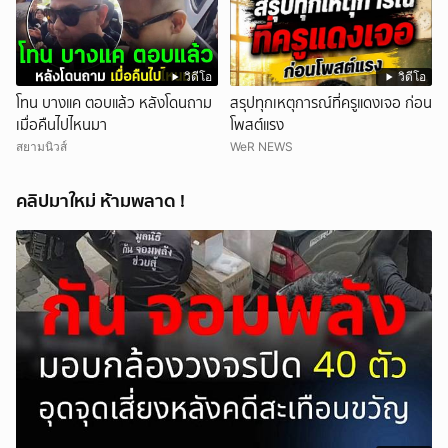
วิดีโอ
วิดีโอ
โทน บางแค ตอบแล้ว หลังโดนถาม
สรุปทุกเหตุการณ์ที่ครูแดงเจอ ก่อน
เมื่อคืนไปไหนมา
โพสต์แรง
สยามนิวส์
WeR NEWS
คลิปมาใหม่ ห้ามพลาด !