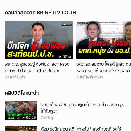
คลิปล่าสุดจาก BRIGHTTV.CO.TH
วิดีโอ
พล.ต.อ.สุรเชชษฐ์ จ่อฟ้อง เลขาฯ-รอง
อดีต สว.สมชาย โพสต์ รู้แล้ว คน
เลขาฯ ป.ป.ช. ผิด ม.157 ปมออก
หลัง ครม. เห็นชอบแต่งตั้ง ผกก.
หนังสือสับสนเอื้อสอบคดีซ้ำซ้อน
นั่ง ผอ.สำนักงาน ป.ย.ป.
59 นาทีที่แล้ว
3 ชั่วโมงที่ผ่านมา
คลิปวิดีโอแนะนำ
จบทุกข้อสงสัย! ทูตจีนพูดแล้ว กรณีข่าว ส่งอาวุธ
ให้กัมพูชา
00:29
7,576 ดู
ต้อม รชนีกร ชนะคดี! ศาลสั่ง "เลอลักษณ์" ชดใช้