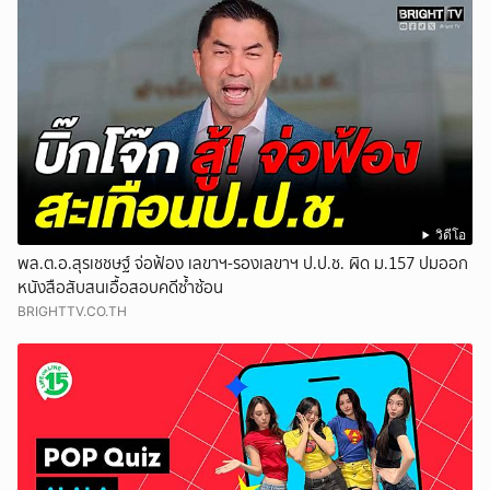
วิดีโอ
พล.ต.อ.สุรเชชษฐ์ จ่อฟ้อง เลขาฯ-รองเลขาฯ ป.ป.ช. ผิด ม.157 ปมออก
หนังสือสับสนเอื้อสอบคดีซ้ำซ้อน
BRIGHTTV.CO.TH