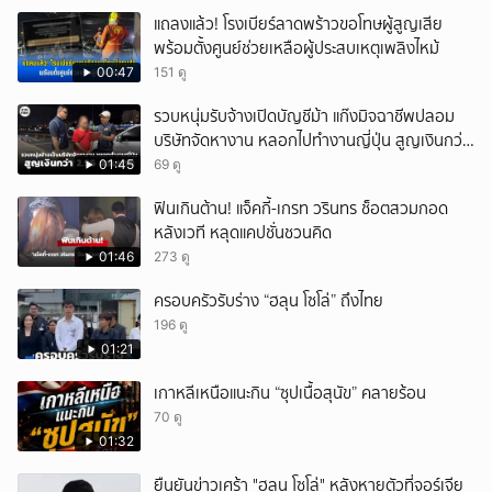
แถลงแล้ว! โรงเบียร์ลาดพร้าวขอโทษผู้สูญเสีย
พร้อมตั้งศูนย์ช่วยเหลือผู้ประสบเหตุเพลิงไหม้
00:47
151 ดู
รวบหนุ่มรับจ้างเปิดบัญชีม้า แก๊งมิจฉาชีพปลอม
บริษัทจัดหางาน หลอกไปทำงานญี่ปุ่น สูญเงินกว่า
2.96 แสนบาท
01:45
69 ดู
ฟินเกินต้าน! แจ็คกี้-เกรท วรินทร ช็อตสวมกอด
หลังเวที หลุดแคปชั่นชวนคิด
01:46
273 ดู
ครอบครัวรับร่าง “ฮลุน โซโล่” ถึงไทย
196 ดู
01:21
เกาหลีเหนือแนะกิน “ซุปเนื้อสุนัข” คลายร้อน
70 ดู
01:32
ยืนยันข่าวเศร้า "ฮลุน โซโล่" หลังหายตัวที่จอร์เจีย