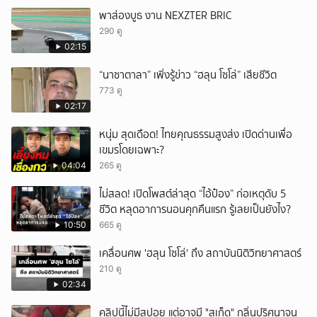
พาส่องบูธ งาน NEXZTER BRIC
290 ดู
02:15
“นาซาตาลา” เพิ่งรู้ข่าว “ฮลุน โซโล่” เสียชีวิต
773 ดู
02:17
หนุ่ม สุดเดือด! ไทยคุณธรรมสูงส่ง เปิดด่านเพื่อ
เขมรโดยเฉพาะ?
04:04
265 ดู
ไม่สลด! เปิดโพสต์ล่าสุด “ไอ้ป๋อง” ก่อเหตุดับ 5
ชีวิต หลุดอาการนอนคุกคืนแรก รู้เลยเป็นยังไง?
10:50
665 ดู
เคลื่อนศพ 'ฮลุน โซโล่' ถึง สถาบันนิติวิทยาศาสตร์
210 ดู
02:34
คลิปนี้ไม่มีสปอย แต่อาจมี "สเก็ด" กลิ่นปริศนาจน