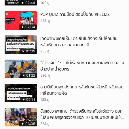
ซุกอยู่ 2 กก.
02:44
109 ดู
POP QUIZ ถามป็อป ตอบปั๊บกับ #FELIZZ
465 ดู
02:34
เกิดมาเพิ่งเคยเห็น! ตร.ยื่นใบสั่งทั้งเล่มให้คนขับ
หลังเรียกตรวจรถขาดต่อภาษี
01:39
255 ดู
"ตำรวจน้ำ" รวบไต๋เรือหนีหมายจับยาเสพติด กลาง
อ่าวปากน้ำชุมพร
01:22
392 ดู
สาวตีเนียนพูดอังกฤษ หลังขับชนแล้วหนี หวังกลบ
เกลื่อนความผิด
02:51
188 ดู
ขับแช่ขวาพาเกม! ตำรวจเรียกรถทัวร์แช่ขวาจะออก
ใบสั่ง พบพิรุธตรวจค้นเจอ 10 เมียนมาหลบหนีเข้า
เมือง
03:35
381 ดู