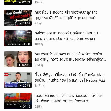
ป.ย.ป.
02:53
154 ดู
ก้อง ห้วยไร่ แจ้งข่าวเศร้า 'น้องพั้นช์' ลูกสาว
บุญธรรม เสียชีวิตจากอุบัติเหตุทางรถยนต์
01:22
28 ดู
ทิ้งได้ลงคอ! ลาบราดอร์บาดเจ็บถูกปล่อยหน้า
ตลาด ก่อนคนแปลกหน้ารวมเงินช่วยรักษา
04:00
103 ดู
ั่"จิน จรินทร์" เดือดจัด! อย่ามาเสือxเรื่องชาวบ้าน
ลั่น ด่าหนู (กวาง รติชา) เหมือนด่าพี่ อย่ามายุ่งกับ
คนของผม จบ!!!
02:49
283 ดู
"โรม" ชี้พิรุธ! คดีโกงสอบล่าช้า จี้อายัดทรัพย์ก่อน
ยักย้าย | ทันข่าวเที่ยง | 6 ส.ค. 69 | NationTV22
22:51
1,471 ดู
เตือนภัยสายบุญ! เจ้าอาวาสแฉขบวนการผ้าไตร
เก่าแพ็กใหม่ หลอกขายช่วงเข้าพรรษา
01:19
225 ดู