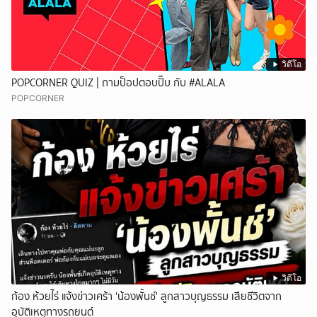
วิดีโอ
POPCORNER QUIZ | ถามป็อปตอบปั๊บ กับ #ALALA
POPCORNER
วิดีโอ
ก้อง ห้วยไร่ แจ้งข่าวเศร้า 'น้องพั้นช์' ลูกสาวบุญธรรม เสียชีวิตจาก
อุบัติเหตุทางรถยนต์