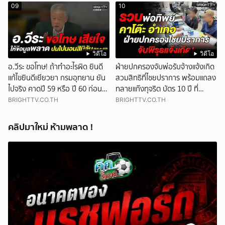
09
10
วิดีโอ
วิดีโอ
อ.วีระ ขอโทษ! ถ้าทำอะไรผิด ยินดี
ฝ่ายปกครองจับพ่อรับจ้างแจ้งเกิด
แก้ไขยินดีเยียวยา กรมอุทยาน ยัน
สวมสิทธิที่ไชยปราการ พร้อมแถลง
ไปจริง คาดปี 59 หรือ ปี 60 ก่อน
ทลายแก๊งทุจริต บัตร 10 ปี ที่
ปิดให้พัก
แม่สอด
BRIGHTTV.CO.TH
BRIGHTTV.CO.TH
คลิปมาใหม่ ห้ามพลาด !