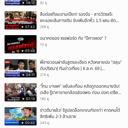
08:17
82 ดู
สืบต่อแก๊งมะขามเปียก! รองจ๋อ - สารวัตรแจ๊ะ
แกะรอยเส้นทางเงิน จับเพิ่มอีกหิ้ว 1.5 แสน ยัด
สินบน
07:43
268 ดู
อนาคตของ แรชฟอร์ด กับ "ปีศาจแดง" ?
10 ดู
03:48
พี่ชายวอนผ่าชันสูตรละเอียด หวังคลายปม "ฮลุน"
ดับปริศนา| ทันข่าวเที่ยง | 6 ส.ค. 69 |
NationTV22
04:11
276 ดู
“โทน บางแค” ขยับสะเทือน หลังถูกออกหมายจับ!
ตะลึง รู้ราคาขายกล้องส่องพระ ก่อน ปอศ.เตรียม
บุกรวบ?
07:19
180 ดู
ข่าวดีมาแล้ว! รัฐปลดล็อกเกณฑ์รถเก่า คาดคนได้
สิทธิเพิ่ม 2-3 ล้านราย
00:42
245 ดู