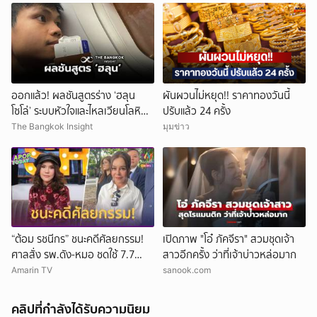
ออกแล้ว! ผลชันสูตรร่าง ‘ฮลุน
ผันผวนไม่หยุด!! ราคาทองวันนี้
โซโล่’ ระบบหัวใจและไหลเวียนโลหิต
ปรับแล้ว 24 ครั้ง
ล้มเหลว
The Bangkok Insight
มุมข่าว
“ต้อม รชนีกร” ชนะคดีศัลยกรรม!
เปิดภาพ "โอ๋ ภัคจีรา" สวมชุดเจ้า
ศาลสั่ง รพ.ดัง-หมอ ชดใช้ 7.7
สาวอีกครั้ง ว่าที่เจ้าบ่าวหล่อมาก
ล้าน
Amarin TV
sanook.com
คลิปที่กำลังได้รับความนิยม