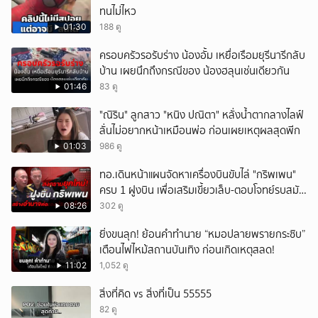
ทนไม่ไหว
01:30
188 ดู
ครอบครัวรอรับร่าง น้องอั้ม เหยื่อเรือมยุรีนารีกลับ
บ้าน เผยนึกถึงกรณีของ น้องฮลุนเช่นเดียวกัน
01:46
83 ดู
"ณิริน" ลูกสาว "หนิง ปณิตา" หลั่งน้ำตากลางไลฟ์
ลั่นไม่อยากหน้าเหมือนพ่อ ก่อนเผยเหตุผลสุดพีก
01:03
986 ดู
ทอ.เดินหน้าแผนจัดหาเครื่องบินขับไล่ "กริพเพน"
ครบ 1 ฝูงบิน เพื่อเสริมเขี้ยวเล็บ-ตอบโจทย์รบสมัย
ใหม่
08:26
302 ดู
ยิ่งขนลุก! ย้อนคำทำนาย “หมอปลายพรายกระซิบ”
เตือนไฟไหม้สถานบันเทิง ก่อนเกิดเหตุสลด!
11:02
1,052 ดู
สิ่งที่คิด vs สิ่งที่เป็น 55555
82 ดู