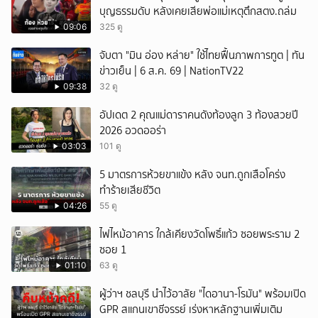
บุญธรรมดับ หลังเคยเสียพ่อแม่เหตุตึกสตง.ถล่ม
09:06
325 ดู
จับตา "มิน อ่อง หล่าย" ใช้ไทยฟื้นภาพการทูต | ทัน
ข่าวเย็น | 6 ส.ค. 69 | NationTV22
09:38
32 ดู
อัปเดต 2 คุณแม่ดาราคนดังท้องลูก 3 ท้องสวยปี
2026 อวดออร่า
03:03
101 ดู
5 มาตรการห้วยขาแข้ง หลัง จนท.ถูกเสือโคร่ง
ทำร้ายเสียชีวิต
04:26
55 ดู
ไฟไหม้อาคาร ใกล้เคียงวัดโพธิ์แก้ว ซอยพระราม 2
ซอย 1
01:10
63 ดู
ผู้ว่าฯ ชลบุรี นำไว้อาลัย "ไดอานา-โรมัน" พร้อมเปิด
GPR สแกนเขาชีจรรย์ เร่งหาหลักฐานเพิ่มเติม