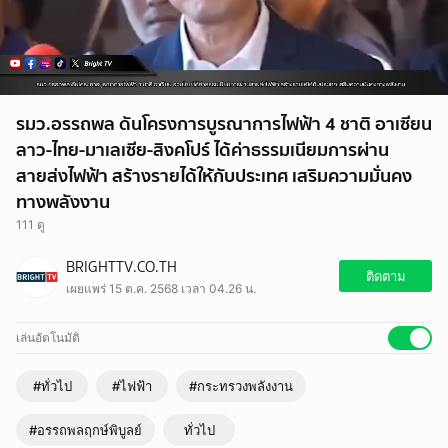
รมว.อรรถพล ดันโครงการบูรณาการไฟฟ้า 4 ชาติ อาเซียน
ลาว-ไทย-มาเลเซีย-สิงคโปร์ ได้ค่าธรรมเนียมการผ่าน
สายส่งไฟฟ้า สร้างรายได้ให้กับประเทศ เสริมความมั่นคง
ทางพลังงาน
111 ดู
BRIGHTTV.CO.TH
ติดตาม
เผยแพร่ 15 ต.ค. 2568 เวลา 04.26 น.
เล่นอัตโนมัติ
#ทั่วไป
#ไฟฟ้า
#กระทรวงพลังงาน
#อรรถพลฤกษ์พิบูลย์
ทั่วไป