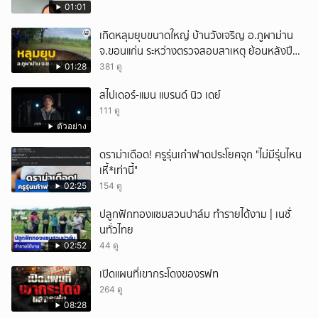
01:01
ยกเลิก
เกิดหลุมยุบขนาดใหญ่ บ้านวังเจริญ อ.ภูผาม่าน
จ.ขอนแก่น ระหว่างตรวจสอบสาเหตุ ย้อนหลังปี
2568 พบเคยพบหลุมยุบมาแล้วครั้งหนึ่ง
01:28
381 ดู
สไปเดอร์-แมน แบรนด์ นิว เดย์
111 ดู
ตัวอย่าง
ดราม่าเดือด! ครูรุ่นเก๋าฟาดประโยคจุก "ไม่มีรุ่นไหน
เหี้*เท่านี้"
02:25
154 ดู
ปลูกฟักทองแซมสวนปาล์ม ทำรายได้งาม | เนชั่
นทั่วไทย
02:52
44 ดู
เปิดแผนที่เขากระโดงของรฟท
264 ดู
08:28