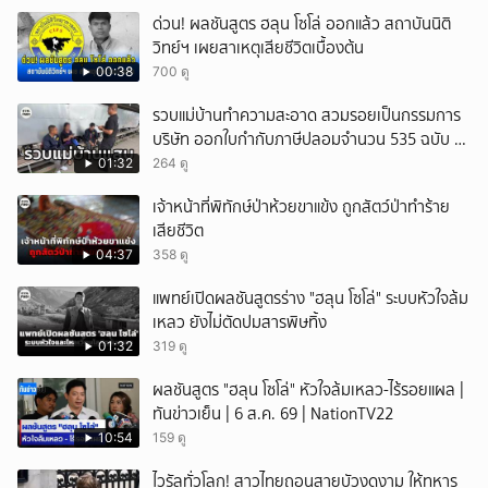
ด่วน! ผลชันสูตร ฮลุน โซโล่ ออกแล้ว สถาบันนิติ
วิทย์ฯ เผยสาเหตุเสียชีวิตเบื้องต้น
00:38
700 ดู
รวบแม่บ้านทำความสะอาด สวมรอยเป็นกรรมการ
บริษัท ออกใบกำกับภาษีปลอมจำนวน 535 ฉบับ รัฐ
เสียหายกว่า 129 ล้านบาท
01:32
264 ดู
เจ้าหน้าที่พิทักษ์ป่าห้วยขาแข้ง ถูกสัตว์ป่าทำร้าย
เสียชีวิต
04:37
358 ดู
แพทย์เปิดผลชันสูตรร่าง "ฮลุน โซโล่" ระบบหัวใจล้ม
เหลว ยังไม่ตัดปมสารพิษทิ้ง
01:32
319 ดู
ผลชันสูตร "ฮลุน โซโล่" หัวใจล้มเหลว-ไร้รอยแผล |
ทันข่าวเย็น | 6 ส.ค. 69 | NationTV22
10:54
159 ดู
ไวรัลทั่วโลก! สาวไทยถอนสายบัวงดงาม ให้ทหาร