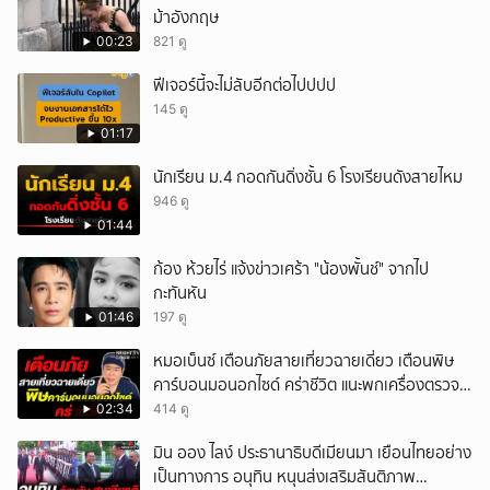
ม้าอังกฤษ
00:23
821 ดู
ฟีเจอร์นี้จะไม่ลับอีกต่อไปปปป
145 ดู
01:17
นักเรียน ม.4 กอดกันดิ่งชั้น 6 โรงเรียนดังสายไหม
946 ดู
01:44
ก้อง ห้วยไร่ แจ้งข่าวเศร้า "น้องพั้นช์" จากไป
กะทันหัน
01:46
197 ดู
หมอเบ็นซ์ เตือนภัยสายเที่ยวฉายเดี่ยว เตือนพิษ
คาร์บอนมอนอกไซด์ คร่าชีวิต แนะพกเครื่องตรวจ
วัดติดตัว
02:34
414 ดู
มิน ออง ไลง์ ประธานาธิบดีเมียนมา เยือนไทยอย่าง
เป็นทางการ อนุทิน หนุนส่งเสริมสันติภาพ