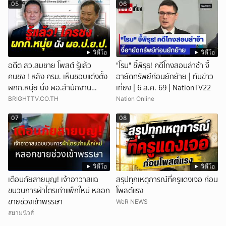
05
06
วิดีโอ
วิดีโอ
อดีต สว.สมชาย โพสต์ รู้แล้ว
"โรม" ชี้พิรุธ! คดีโกงสอบล่าช้า จี้
คนชง ! หลัง ครม. เห็นชอบแต่งตั้ง
อายัดทรัพย์ก่อนยักย้าย | ทันข่าว
ผกก.หนุ่ย นั่ง ผอ.สำนักงาน
เที่ยง | 6 ส.ค. 69 | NationTV22
ป.ย.ป.
BRIGHTTV.CO.TH
Nation Online
07
08
วิดีโอ
วิดีโอ
เตือนภัยสายบุญ! เจ้าอาวาสแฉ
สรุปทุกเหตุการณ์ที่ครูแดงเจอ ก่อน
ขบวนการผ้าไตรเก่าแพ็กใหม่ หลอก
โพสต์แรง
ขายช่วงเข้าพรรษา
WeR NEWS
สยามนิวส์