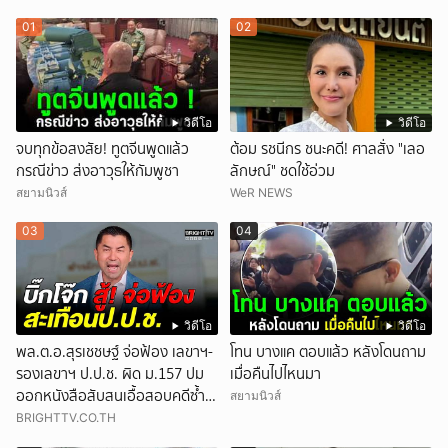
01
02
วิดีโอ
วิดีโอ
จบทุกข้อสงสัย! ทูตจีนพูดแล้ว
ต้อม รชนีกร ชนะคดี! ศาลสั่ง "เลอ
กรณีข่าว ส่งอาวุธให้กัมพูชา
ลักษณ์" ชดใช้อ่วม
สยามนิวส์
WeR NEWS
03
04
วิดีโอ
วิดีโอ
พล.ต.อ.สุรเชชษฐ์ จ่อฟ้อง เลขาฯ-
โทน บางแค ตอบแล้ว หลังโดนถาม
รองเลขาฯ ป.ป.ช. ผิด ม.157 ปม
เมื่อคืนไปไหนมา
ออกหนังสือสับสนเอื้อสอบคดีซ้ำ
สยามนิวส์
ซ้อน
BRIGHTTV.CO.TH