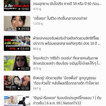
กรมอุทยาน ยันไปจริง คาดปี 59 หรือ ปี 60 ก่อน
ปิดให้พัก
12:50
470 ดู
“ครั้งแรก” ในชีวิต เกิดขึ้นกลางกองถ่าย!
1,325 ดู
01:13
ฝ่ายปกครองจับพ่อรับจ้างแจ้งเกิดสวมสิทธิที่ไชย
ปราการ พร้อมแถลงทลายแก๊งทุจริต บัตร 10 ปี ที่
แม่สอด
03:44
806 ดู
ใครจะคิดว่า "ศรีริต้า เจนเซ่น" ที่หลายคนคุ้นภาพ
ลักษณ์สวยสง่า เรียบร้อย จะมีมุมโบ๊ะบ๊ะและโก๊ะๆ ให้
ได้อมยิ้มเหมือนกัน งานนี้ทำเอาแฟนๆ ทั้งเอ็นดูทั้ง
00:25
470 ดู
หัวเราะ
ยิ่งหดหู่! เปิดอายุจริง “น้องพั๊นซ์“ ลูกบุญธรรม
“ก้อง ห้วยไร่” หลังโพสต์ช็อกกลางดึก ทำใจหาย!
10:30
647 ดู
"ธีรุตม์-เรืองเดช" รับจบปิดประตูคดีโกงสอบ ? | ทัน
ข่าวเย็น | 6 ส.ค. 69 | NationTV22