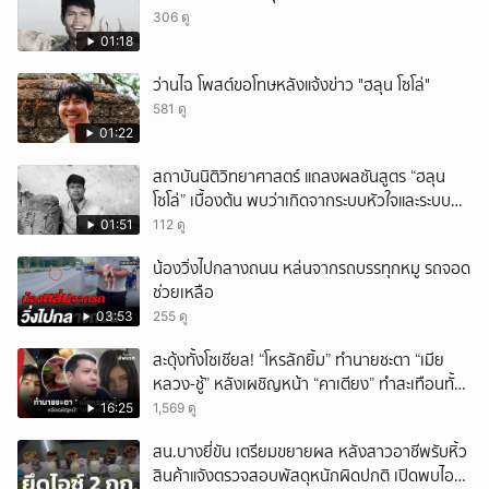
306 ดู
01:18
ว่านไฉ โพสต์ขอโทษหลังแจ้งข่าว "ฮลุน โซโล่"
581 ดู
01:22
สถาบันนิติวิทยาศาสตร์ แถลงผลชันสูตร “ฮลุน
โซโล่” เบื้องต้น พบว่าเกิดจากระบบหัวใจและระบบ
ไหลเวียนโลหิตล้มเหลว
01:51
112 ดู
น้องวิ่งไปกลางถนน หล่นจากรถบรรทุกหมู รถจอด
ช่วยเหลือ
03:53
255 ดู
สะดุ้งทั้งโซเชียล! “โหรลักยิ้ม” ทำนายชะตา “เมีย
หลวง-ชู้” หลังเผชิญหน้า “คาเตียง” ทำสะเทือนทั้ง
ประเทศ
16:25
1,569 ดู
สน.บางยี่ขัน เตรียมขยายผล หลังสาวอาชีพรับหิ้ว
สินค้าแจังตรวจสอบพัสดุหนักผิดปกติ เปิดพบไอซ์