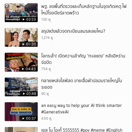
พฐ. ลงพื้นที่ตรวจและเก็บหลักฐานในจุดเกิดเหตุ ไฟ
ไหม้โรงเบียร์ลาดพร้าว
02:23
150 ดู
สรุปแต่งแล้วจดทะเบียนสมรสเลยไหม?
1,274 ดู
00:35
โลกระส่ำ! เปิดความสำคัญ “ทะเลแดง” หลังอิหร่าน
จ่อปิด
04:43
754 ดู
ทลายแหล่งไลฟ์สด ขายเสื้อผ้าปลอมรายใหญ่ใน
ระยอง
01:49
90 ดู
an easy way to help your AI think smarter
#GenerativeAI
00:37
430 ดู
เยส โน โอเค้้้้ 5555555 #pov #meme #English