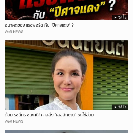
วิดีโอ
อนาคตของ แรชฟอร์ด กับ "ปีศาจแดง" ?
WeR NEWS
วิดีโอ
ต้อม รชนีกร ชนะคดี! ศาลสั่ง "เลอลักษณ์" ชดใช้อ่วม
WeR NEWS