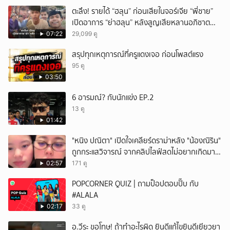
ตะลึง! รายได้ “ฮลุน” ก่อนเสียในจอร์เจีย “พี่ชาย”
เปิดอาการ “ย่าฮลุน” หลังสูญเสียหลานอภิชาต
บุตร!
07:22
29,099 ดู
สรุปทุกเหตุการณ์ที่ครูแดงเจอ ก่อนโพสต์แรง
95 ดู
03:50
6 อารมณ์? กับนักแข่ง EP.2
13 ดู
01:42
"หนิง ปณิตา" เปิดใจเคลียร์ดราม่าหลัง "น้องณิริน"
ถูกกระแสวิจารณ์ จากคลิปไลฟ์สดไม่อยากเกิดมา
หน้าเหมือนพ่อ
02:57
171 ดู
POPCORNER QUIZ | ถามป็อปตอบปั๊บ กับ
#ALALA
02:17
33 ดู
อ.วีระ ขอโทษ! ถ้าทำอะไรผิด ยินดีแก้ไขยินดีเยียวยา