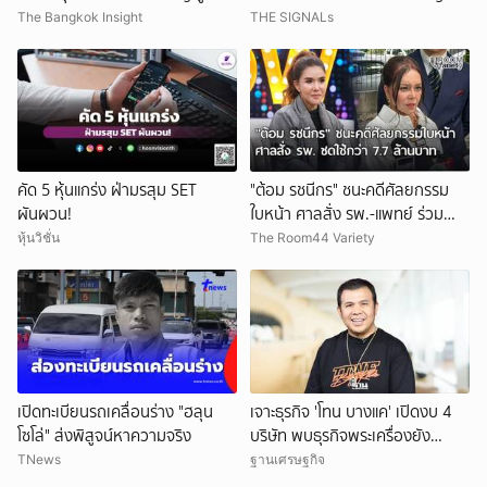
หุ้นเด่น
Tech ในเวลานี้
The Bangkok Insight
THE SIGNALs
คัด 5 หุ้นแกร่ง ฝ่ามรสุม SET
"ต้อม รชนีกร" ชนะคดีศัลยกรรม
ผันผวน!
ใบหน้า ศาลสั่ง รพ.-แพทย์ ร่วม
ชดใช้กว่า 7.7 ล้านบาท
หุ้นวิชั่น
The Room44 Variety
เปิดทะเบียนรถเคลื่อนร่าง "ฮลุน
เจาะธุรกิจ 'โทน บางแค' เปิดงบ 4
โซโล่" ส่งพิสูจน์หาความจริง
บริษัท พบธุรกิจพระเครื่องยัง
ขาดทุน
TNews
ฐานเศรษฐกิจ