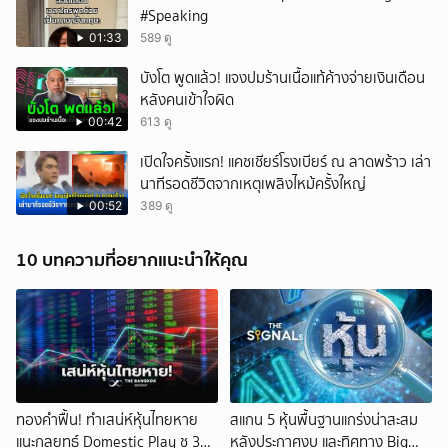
#Speaking
01:33
589 ดู
บังโต พูดแล้ว! แจงปมร้านเนื้อแท้ค้างจ่ายเงินเดือน
หลังคนเข้าใจผิด
00:42
613 ดู
เปิดใจครั้งแรก! แคชเชียร์โรงเบียร์ ณ ลาดพร้าว เล่า
นาทีรอดชีวิตจากเหตุเพลิงไหม้ครั้งใหญ่
00:52
389 ดู
10 บทความที่อยากแนะนำให้คุณ
ทองคำฟื้น! ทำเสน่ห์หุ้นไทยหาย
สแกน 5 หุ้นพื้นฐานแกร่งน่าสะสม
แนะกลยุทธ์ Domestic Play ชู 3
หลังประกาศงบ และทิศทาง Big