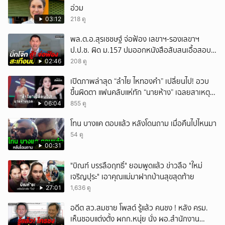
อ่วม
03:12
218 ดู
พล.ต.อ.สุรเชชษฐ์ จ่อฟ้อง เลขาฯ-รองเลขาฯ
ป.ป.ช. ผิด ม.157 ปมออกหนังสือสับสนเอื้อสอบ
คดีซ้ำซ้อน
02:46
208 ดู
เปิดภาพล่าสุด “ลำไย ไหทองคำ” เปลี่ยนไป! อวบ
ขึ้นผิดตา แฟนคลับแห่ทัก “นายห้าง” เฉลยสาเหตุ
ชัด!
06:04
855 ดู
โทน บางแค ตอบแล้ว หลังโดนถาม เมื่อคืนไปไหนมา
54 ดู
00:31
"บิณฑ์ บรรลือฤทธิ์" ยอมพูดแล้ว ข่าวลือ "ใหม่
เจริญปุระ" เอาคุณแม่มาฝากบ้านสุขสุดท้าย
27:01
1,636 ดู
อดีต สว.สมชาย โพสต์ รู้แล้ว คนชง ! หลัง ครม.
เห็นชอบแต่งตั้ง ผกก.หนุ่ย นั่ง ผอ.สำนักงาน