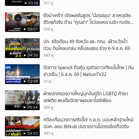
01:16
101 ดู
ยิ่งน่าเศร้า! เปิดผลชันสูตร "น้องฮลุน" สาเหตุเสีย
ชีวิตแท้จริง ด้าน "คุณย่า" โชว์เลขหลานรัก-ทะเบียน
รถเคลื่อนร่าง!
09:07
226 ดู
ปภ. แจ้งเตือน 49 จังหวัด และ กทม. เฝ้าระวังน้ำ
ท่วม ดินโคลนถล่ม คลื่นลมแรง ช่วง 6-9 ส.ค. 69
04:26
583 ดู
ปิดทาง SpaceX ถือหุ้น ธุจกิจดาวเทียมในไทย | ทัน
ข่าวเย็น | 6 ส.ค. 69 | NationTV22
02:08
22 ดู
ฝ่ายปกครองบางใหญ่บุกจับคู่รัก LGBTQ ค้ายา
เสพติด พบเข็มฉีดยาผสมยาไอซ์เพียบ
05:34
288 ดู
คดีสะเทือนวงการคริปโต! ก.ล.ต. มอบหลักฐานใหม่
ปอศ. สอบ Bitkub ปมรายงานไม่ตรงข้อเท็จจริง
04:02
367 ดู