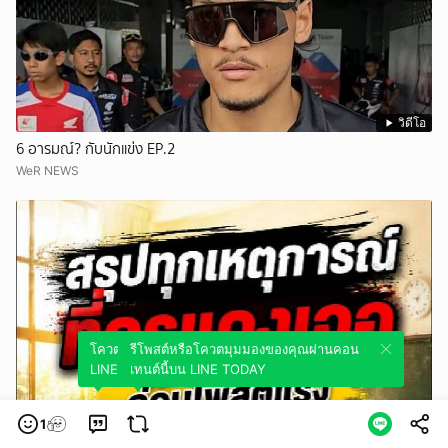
วิดีโอ
6 อารมณ์? กับนักแข่ง EP.2
WeR NEWS
โควตมุมมองของคุณผ่านคอนเทนต์นี้บน
รีโพสต์หรือโควตมุมมองของคุณผ่านคอน
LINE TODAY
เทนต์นี้บน LINE TODAY
1
วิดีโอ