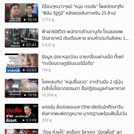
มีร้อนๆหนาวๆแน่! "หนุ่ม กรรชัย" โพสต์ตรงๆถึง
"ฟิล์ม รัฐภูมิ" หลังแจงเส้นทางเงิน 25 ล้าน!
10:16
1,773 ดู
ฟ้าผ่า60ชีวิต! พนักงานร้านชาบูดัง โดนลอยแพ
ปิดสาขาหนี เงินเดือนหาย แถมหักประกันสังคม 11
เดือนแต่ไม่ส่ง?
07:43
2,422 ดู
ข้อมูล ปชช.หลุดว่อน ขายเกลื่อนผ่านเน็ต ตั้งแต่
"ทะเบียนราษฎร์ยันเบอร์มือถือ"
02:02
116 ดู
โชคหล่นทับ! “หนุ่มซื้อลวด” จากร้านมือ 2 ญี่ปุ่น
ตะลึงไม่ใช่ลวดธรรมดา ช็อครู้ซ่อนมูลค่ามหาศาล!
15:18
16,306 ดู
ยศชนัน สั่งเร่งสอบมหาวิทยาลัยรับนักศึกษาจีน
ยันหากพบผิดกฎหมาย-มาตรฐานพร้อมฟันไม่เว้น
03:06
322 ดู
“ก้อง ห้วยไร่” สุดช็อก! รู้สาเหตุ “น้องพั๊นซ์“ ลูก