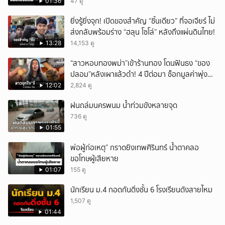
หลายสิบราย เสียหายราว 10 ล้าน
01:36
47 ดู
ยิ่งรู้ยิ่งจุก! เปิดของสำคัญ “ชิ้นเดียว” ที่จอเจียร์ ไม่
ส่งกลับพร้อมร่าง “ฮลุน โซโล่” หลังถึงแผ่นดินไทย!
13:28
14,153 ดู
“สาวหอบทองพม่า”เข้าร้านทอง โดนฟันธง “ของ
ปลอม”หลังเผาแล้วดำ! 4 ปีต่อมา ช็อกมูลค่าพุ่ง
มหาศาล!
12:02
2,824 ดู
ฝนถล่มนครพนม น้ำท่วมขังหลายจุด
736 ดู
01:55
พ่อผู้ก่อเหตุ” กราดยิงเทพศิรินทร์ น้ำตาคลอ
ขอโทษผู้เสียหาย
01:07
155 ดู
นักเรียน ม.4 กอดกันดิ่งชั้น 6 โรงเรียนดังสายไหม
1,507 ดู
01:44