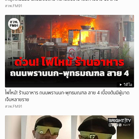
สวพ.FM91
วิดีโอ
ไฟไหม้! ร้านอาหาร ถนนพรานนก-พุทธมณฑล สาย 4 เบื้องต้นมีผู้บาด
เจ็บหลายราย
สวพ.FM91