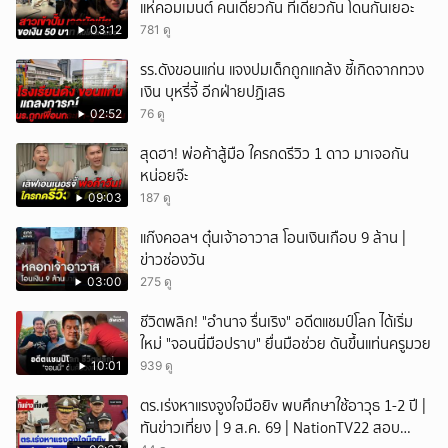
แห่คอมเมนต์ คนเดียวกัน ที่เดียวกัน โดนกันเยอะ
03:12
781 ดู
รร.ดังขอนแก่น แจงปมเด็กถูกแกล้ง ชี้เกิดจากทวง
เงิน บุหรี่จี้ อีกฝ่ายปฏิเสธ
02:52
76 ดู
สุดฮา! พ่อค้าสู้มือ ใครกดรีวิว 1 ดาว มาเจอกัน
หน่อยจ๊ะ
09:03
187 ดู
แก๊งคอลฯ ตุ๋นเจ้าอาวาส โอนเงินเกือบ 9 ล้าน |
ข่าวช่องวัน
03:00
275 ดู
ชีวิตพลิก! "อำนาจ รื่นเริง" อดีตแชมป์โลก ได้เริ่ม
ใหม่ "จอนนี่มือปราบ" ยื่นมือช่วย ดันขึ้นแท่นครูมวย
10:01
939 ดู
ตร.เร่งหาแรงจูงใจมือยิv พบศึกษาใช้อาวุธ 1-2 ปี |
ทันข่าวเที่ยง | 9 ส.ค. 69 | NationTV22 สอบ