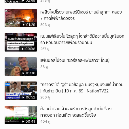
ผ่านสิทธิ
02:49
245 ดู
เพลิงไหม้โรงงานเฟอร์นิเจอร์ ย่านลำลูกกา คลอง
7 คาดไฟฟ้าลัดวงจร
01:29
803 ดู
หนุ่มแพ้เสียงในหัวสุดๆ ใจกล้าตีมือชายยื่นบุหรี่นอก
รถ หวั่นอันตรายเพื่อนร่วมถนน
00:38
267 ดู
แฟนบอลไม่จบ! “ซอร์ลอธ-แฟนสาว” โดนขู่
38 ดู
01:36
“ภราดร” โต้ “จูรี” มั่วข้อมูล ยันรัฐหนุนงบแก้น้ำท่วม
| ทันข่าวเย็น | 10 ก.ค. 69 | NationTV22
06:52
206 ดู
ย้อนคำตอบเจ้าของร้าน หลังลูกค้าบ่นเรื่อง
ทางออก ก่อนเกิดเหตุสลดขึ้นจริง
00:41
404 ดู