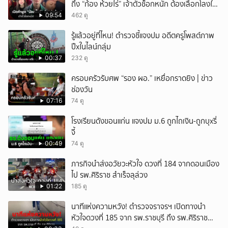
ถึง “ก้อง ห้วยไร่” เจ้าตัวช็อกหนัก ต้องเลือกโลงให้
ลูก!
09:54
462 ดู
รู้แล้วอยู่ที่ไหน! ตำรวจชี้แจงปม อดีตครูโพสต์ภาพ
ปืxในไลน์กลุ่ม
00:37
232 ดู
ครอบครัวรับศพ “รอง ผอ.” เหยื่อกราดยิง | ข่าว
ช่องวัน
07:16
74 ดู
โรงเรียนดังขอนแก่น แจงปม ม.6 ถูกไถเงิน-ถูกบุxรี่
จี้
00:49
74 ดู
ภารกิจนำส่งอวัยวะหัวใจ ดวงที่ 184 จากดอนเมือง
ไป รพ.ศิริราช สำเร็จลุล่วง
01:22
185 ดู
นาทีแห่งความหวัง! ตำรวจจราจรฯ เปิดทางนำ
หัวใจดวงที่ 185 จาก รพ.ราชบุรี ถึง รพ.ศิริราช