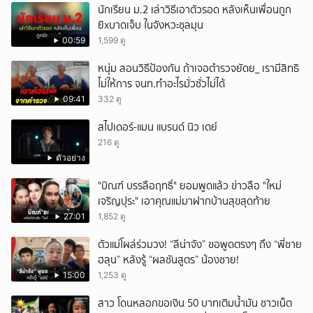
นักเรียน ม.2 เล่าวิธีเอาตัวรอด หลังเห็นเพื่อนถูก
ยิxบาดเจ็บ ในจังหวะชุลมุน
00:59
1,599 ดู
หนุ่ม สอนวิธีป้องกัน ถ้าเจอตำรวจยัดย_ เรามีสิทธิ
ไม่ให้การ จนท.ทำอะไรมั่วซั่วไม่ได้
09:41
332 ดู
สไปเดอร์-แมน แบรนด์ นิว เดย์
216 ดู
ตัวอย่าง
"บิณฑ์ บรรลือฤทธิ์" ยอมพูดแล้ว ข่าวลือ "ใหม่
เจริญปุระ" เอาคุณแม่มาฝากบ้านสุขสุดท้าย
27:01
1,852 ดู
ตัวแม่โผล่ร่วมวง! “ลีน่าจัง” ขอพูดตรงๆ ถึง “พี่ชาย
ฮลุน” หลังรู้ “ผลชันสูตร” น้องชาย!
15:00
1,253 ดู
สาว โดนหลอกขอเงิน 50 บาทเติมน้ำมัน ชาวเน็ต