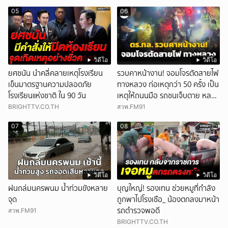
05
06
วิดีโอ
วิดีโอ
ยศชนัน นำคลี่คลายเหตุโรงเรียน
รวบคาหน้างาน! จอมโจรตัดสายไฟ
เข็นมาตรฐานความปลอดภัย
ทางหลวง ก่อเหตุกว่า 50 ครั้ง เป็น
โรงเรียนแห่งชาติ ใน 90 วัน
เหตุให้ถนนมือ รถชนเจ็บตาย หลาย
สิบราย เสียหายราว 10 ล้าน
BRIGHTTV.CO.TH
สวพ.FM91
07
08
วิดีโอ
วิดีโอ
ฝนถล่มนครพนม น้ำท่วมขังหลาย
บุญใหญ่! รองเทน ช่วยหมูที่กำลัง
จุด
ถูกพาไปโรงเชือ_ น้องตกลงมาหน้า
รถตำรวจพอดี
สวพ.FM91
BRIGHTTV.CO.TH