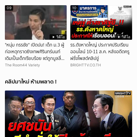
09
10
วิดีโอ
วิดีโอ
"หนุ่ม กรรชัย" เปิดปม! เด็ก ม.3 ผู้
รร.ดังหาดใหญ่ ประกาศปรับเรียน
ก่อเหตุกราดยิงเทพศิรินทร์นนท์
ออนไลน์ 10-11 ส.ค. หลังอดีตครู
เดิมเป็นเด็กเรียบร้อย แต่ถูกบูลลี่
ฝรั่งโพสต์คลิปขู่
หนัก คาดแรงกดดันสะสมกลายเป็น
The Room44 Variety
BRIGHTTV.CO.TH
แรงแค้น จนก่อเหตุสลด
คลิปมาใหม่ ห้ามพลาด !