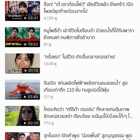
ช็อก! "เต้ ดราก้อนไฟว์" เสียชีวิตแล้ว ยิ่งเศร้า! เปิด
โพสต์สุดท้ายก่อนจากไป
05:41
4,130 ดู
หมูโพธิ์ดำ เล่าชีวิตในเรือนจำ ป่วยอะไรก็ได้กินพารา
ยิ่งคนแก่ คนพิการยิ่งลำบาก
10:23
61 ดู
“ครั้งแรก” ในชีวิต เกิดขึ้นกลางกองถ่าย!
1,538 ดู
01:13
จีนเปิด ‘แท่นผลิตไฟฟ้าพลังงานลมลอยน้ำ’ สูง
เกือบเท่าตึก 110 ชั้น ทนซูเปอร์ไต้ฝุ่น
01:40
211 ดู
ใครจะคิดว่า "ศรีริต้า เจนเซ่น" ที่หลายคนคุ้นภาพ
ลักษณ์สวยสง่า เรียบร้อย จะมีมุมโบ๊ะบ๊ะและโก๊ะๆ ให้
ได้อมยิ้มเหมือนกัน งานนี้ทำเอาแฟนๆ ทั้งเอ็นดูทั้ง
00:25
772 ดู
หัวเราะ
จุกในอก! เปิดคำพูด “น้องพั๊นซ์” ลูกบุญธรรม พูด