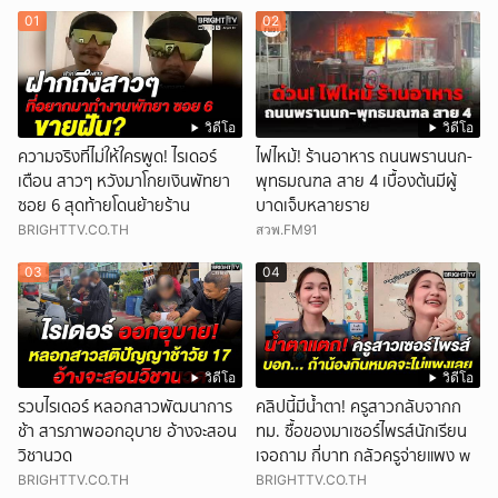
01
02
วิดีโอ
วิดีโอ
ความจริงที่ไม่ให้ใครพูด! ไรเดอร์
ไฟไหม้! ร้านอาหาร ถนนพรานนก-
เตือน สาวๆ หวังมาโกยเงินพัทยา
พุทธมณฑล สาย 4 เบื้องต้นมีผู้
ซอย 6 สุดท้ายโดนย้ายร้าน
บาดเจ็บหลายราย
BRIGHTTV.CO.TH
สวพ.FM91
03
04
วิดีโอ
วิดีโอ
รวบไรเดอร์ หลอกสาวพัฒนาการ
คลิปนี้มีน้ำตา! ครูสาวกลับจากก
ช้า สารภาพออกอุบาย อ้างจะสอน
ทม. ซื้อของมาเซอร์ไพรส์นักเรียน
วิชานวด
เจอถาม กี่บาท กลัวครูจ่ายแพง w
BRIGHTTV.CO.TH
BRIGHTTV.CO.TH