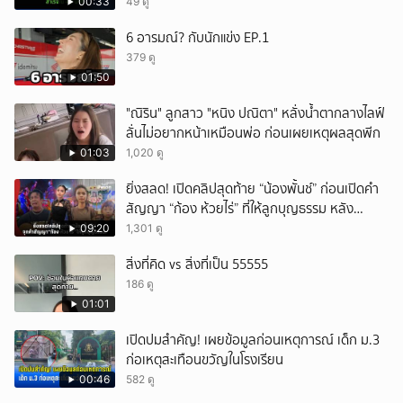
สำเร็จใน 48 นาที
00:33
49 ดู
6 อารมณ์? กับนักแข่ง EP.1
379 ดู
01:50
"ณิริน" ลูกสาว "หนิง ปณิตา" หลั่งน้ำตากลางไลฟ์
ลั่นไม่อยากหน้าเหมือนพ่อ ก่อนเผยเหตุผลสุดพีก
01:03
1,020 ดู
ยิ่งสลด! เปิดคลิปสุดท้าย “น้องพั้นช์” ก่อนเปิดคำ
สัญญา “ก้อง ห้วยไร่” ที่ให้ลูกบุญธรรม หลัง
ลาโลก!
09:20
1,301 ดู
สิ่งที่คิด vs สิ่งที่เป็น 55555
186 ดู
01:01
เปิดปมสำคัญ! เผยข้อมูลก่อนเหตุการณ์ เด็ก ม.3
ก่อเหตุสะเทือนขวัญในโรงเรียน
00:46
582 ดู