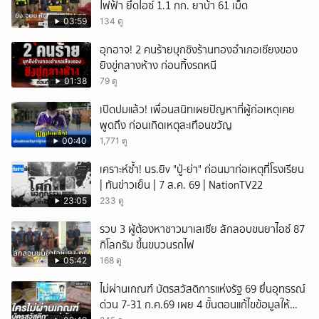
ไฟฟ้า ยึดไอซ์ 1.1 กก. ยาบ้า 61 เม็ด
03:59
134 ดู
อุกอาจ! 2 คนร้ายบุกชิงร้านทองอำเภอเชียงของ
ยิงขู่กลางห้าง ก่อนทิ้งรถหนี
01:38
79 ดู
เปิดปมแล้ว! เพื่อนสนิทเผยปัญหาที่ผู้ก่อเหตุเคย
พูดถึง ก่อนเกิดเหตุสะเทือนขวัญ
00:40
1,771 ดู
เคราะห์ซ้ำ! นร.ยิv "ปู่-ย่า" ก่อนมาก่อเหตุที่โรงเรียน
| ทันข่าวเย็น | 7 ส.ค. 69 | NationTV22
23:05
233 ดู
รวบ 3 ผู้ต้องหาชาวมาเลเซีย ลักลอบขนยาไอซ์ 87
กิโลกรัม ขึ้นขบวนรถไฟ
05:42
168 ดู
ไม่ผ่านเกณฑ์ บัตรสวัสดิการแห่งรัฐ 69 ยื่นอุทธรณ์
ด่วน 7-31 ก.ค.69 เผย 4 ขั้นตอนแก้ไขข้อมูลให้