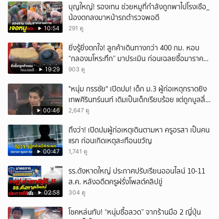
บุญใหญ่! รองเทน ช่วยหมูที่กำลังถูกพาไปโรงเชือ_
น้องตกลงมาหน้ารถตำรวจพอดี
10:54
291 ดู
ยิ่งรู้ยิ่งตกใจ! ลูกค้าเดินทางกว่า 400 กม. หอบ
“กลองมโหระทึก” มาประเมิน ก่อนเฉลยซื้อมาราคา
เท่าไหร่?
19:29
903 ดู
"หนุ่ม กรรชัย" เปิดปม! เด็ก ม.3 ผู้ก่อเหตุกราดยิง
เทพศิรินทร์นนท์ เดิมเป็นเด็กเรียบร้อย แต่ถูกบูลลี่
หนัก คาดแรงกดดันสะสมกลายเป็นแรงแค้น จนก่อ
00:46
2,647 ดู
เหตุสลด
ถึงว่า! เปิดปมผู้ก่อเหตุเดินตามหา ครูอรสา เป็นคน
แรก ก่อนเกิดเหตุสะเทือนขวัญ
00:47
1,741 ดู
รร.ดังหาดใหญ่ ประกาศปรับเรียนออนไลน์ 10-11
ส.ค. หลังอดีตครูฝรั่งโพสต์คลิปขู่
02:58
304 ดู
โชคหล่นทับ! “หนุ่มซื้อลวด” จากร้านมือ 2 ญี่ปุ่น