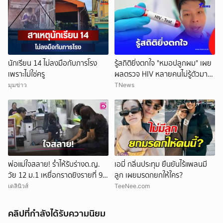
นักเรียน 14 ไม่ลงมือกับภารโรง
รู้สถิติยิ่งตกใจ "หมอปลูกผม" เผย
เพราะไม่ใช่ครู
ผลตรวจ HIV หลายคนไม่รู้ตัวมา
ก่อน
มุมข่าว
TNews
พ่อแม่ใจสลาย! ร่ำไห้รับร่างด.ญ.
เอมี่ กลิ่นประทุม ยืนยันไร้แพลนมี
วัย 12 ม.1 เหยื่อกราดยิงรายที่ 9
ลูก เผยมรดกยกให้ใคร?
สุดเศร้านำไปบำเพ็ญกุศล
เดลินิวส์
TeeNee.com
คลิปที่กำลังได้รับความนิยม