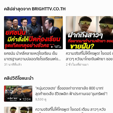
คลิปล่าสุดจาก BRIGHTTV.CO.TH
วิดีโอ
ยศชนัน นำคลี่คลายเหตุโรงเรียน เข็น
ความจริงที่ไม่ให้ใครพูด! ไรเดอร์ 
มาตรฐานความปลอดภัยโรงเรียนแห่ง
สาวๆ หวังมาโกยเงินพัทยา ซอย
ชาติ ใน 90 วัน
สุดท้ายโดนย้ายร้าน
31 นาทีที่แล้ว
2 ชั่วโมงที่ผ่านมา
คลิปวิดีโอแนะนำ
“หนุ่มดวงเฮง” ซื้อของเก่าจากซาเล้ง 800 บาท!
สุดท้ายตะลึง ชีวิตพลิก ฟ้าประทานเจอ“ขุมทรัพย์”!
12:04
9,530 ดู
ความจริงที่ไม่ให้ใครพูด! ไรเดอร์ เตือน สาวๆ หวัง