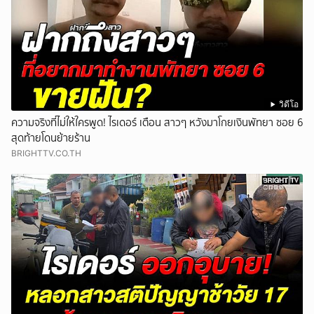
วิดีโอ
ความจริงที่ไม่ให้ใครพูด! ไรเดอร์ เตือน สาวๆ หวังมาโกยเงินพัทยา ซอย 6
สุดท้ายโดนย้ายร้าน
BRIGHTTV.CO.TH