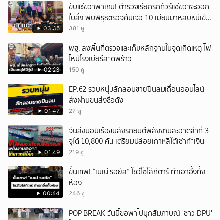
ขับแช่ขวาพาเกม! ตำรวจเรียกรถทัวร์แช่ขวาจะออก
ใบสั่ง พบพิรุธตรวจค้นเจอ 10 เมียนมาหลบหนีเข้า
เมือง
03:35
381 ดู
พฐ. ลงพื้นที่ตรวจและเก็บหลักฐานในจุดเกิดเหตุ ไฟ
ไหม้โรงเบียร์ลาดพร้าว
02:23
150 ดู
EP.62 รวบหนุ่มลักลอบขายปืนลมเถื่อนออนไลน์
ส่งผ่านขนส่งชื่อดัง
01:47
27 ดู
จีนส่งมอบเรือขนส่งรถยนต์พลังงานสะอาดลำที่ 3
จุได้ 10,800 คัน เตรียมปล่อยเกาหลีใต้เช่าทำเงิน
01:49
219 ดู
ขั้นเทพ! “เนเน่ รอยัล” โชว์โซโล่กีตาร์ ทำเอาอึ้งทั้ง
ห้อง
00:44
246 ดู
POP BREAK วันนี้ขอพาไปบุกสัมภาษณ์ 'ชาว DPU'