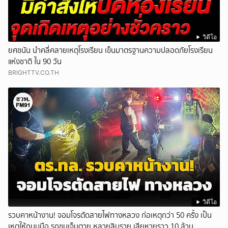
วิดีโอ
ยศชนัน นำคลี่คลายเหตุโรงเรียน เข็นมาตรฐานความปลอดภัยโรงเรียน
แห่งชาติ ใน 90 วัน
BRIGHTTV.CO.TH
วิดีโอ
รวบคาหน้างาน! จอมโจรตัดสายไฟทางหลวง ก่อเหตุกว่า 50 ครั้ง เป็น
เหตุให้ถนนมือ รถชนเจ็บตาย หลายสิบราย เสียหายราว 10 ล้าน