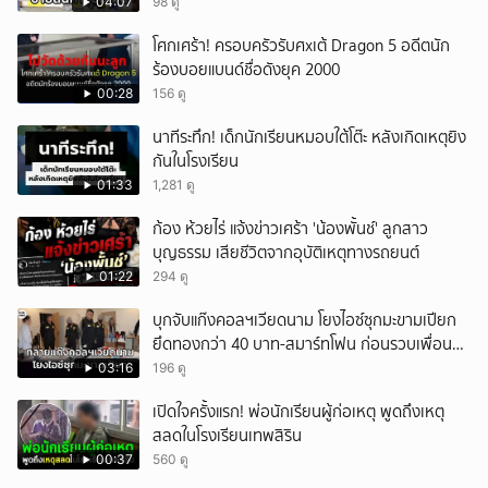
แสนบาท ยังให้การปฏิเสธ
04:07
98 ดู
ยกเลิก
โศกเศร้า! ครอบครัวรับศxเต้ Dragon 5 อดีตนัก
ร้องบอยแบนด์ชื่อดังยุค 2000
00:28
156 ดู
นาทีระทึก! เด็กนักเรียนหมอบใต้โต๊ะ หลังเกิดเหตุยิง
กันในโรงเรียน
01:33
1,281 ดู
ก้อง ห้วยไร่ แจ้งข่าวเศร้า 'น้องพั้นช์' ลูกสาว
บุญธรรม เสียชีวิตจากอุบัติเหตุทางรถยนต์
01:22
294 ดู
บุกจับแก๊งคอลฯเวียดนาม โยงไอซ์ซุกมะขามเปียก
ยึดทองกว่า 40 บาท-สมาร์ทโฟน ก่อนรวบเพื่อน
ร่วมทีมหอบเงิน 1.5 แสนติดสินบนคาโรงพัก
03:16
196 ดู
เปิดใจครั้งแรก! พ่อนักเรียนผู้ก่อเหตุ พูดถึงเหตุ
สลดในโรงเรียนเทพสิริน
00:37
560 ดู