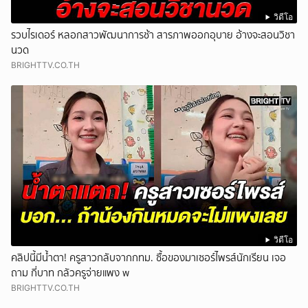
วิดีโอ
รวบไรเดอร์ หลอกสาวพัฒนาการช้า สารภาพออกอุบาย อ้างจะสอนวิชา
นวด
BRIGHTTV.CO.TH
วิดีโอ
คลิปนี้มีน้ำตา! ครูสาวกลับจากกทม. ซื้อของมาเซอร์ไพรส์นักเรียน เจอ
ถาม กี่บาท กลัวครูจ่ายแพง w
BRIGHTTV.CO.TH