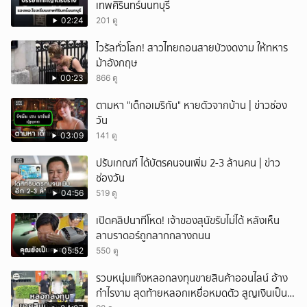
เทพศิรินทร์นนทบุรี
02:24
201 ดู
ไวรัลทั่วโลก! สาวไทยถอนสายบัวงดงาม ให้ทหาร
ม้าอังกฤษ
00:23
866 ดู
ตามหา "เด็กอเมริกัน" หายตัวจากบ้าน | ข่าวช่อง
วัน
03:09
141 ดู
ปรับเกณฑ์ ได้บัตรคนจนเพิ่ม 2-3 ล้านคน | ข่าว
ช่องวัน
04:56
519 ดู
เปิดคลิปนาทีโหด! เจ้าของสุนัขรับไม่ได้ หลังเห็น
ลาบราดอร์ถูกลากกลางถนน
05:52
550 ดู
รวบหนุ่มแก๊งหลอกลงทุนขายสินค้าออนไลน์ อ้าง
กำไรงาม สุดท้ายหลอกเหยื่อหมดตัว สูญเงินเป็น