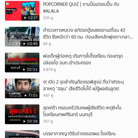
POPCORNER QUIZ | ถามป็อปตอบปั๊บ กับ
#ALALA
02:17
220 ดู
ตำรวจทางหลวง สกัดรถตู้ขนแรงงานเถื่อน 43
ชีวิต ซิ่งหนีกว่า 60 กม. ก่อนเสียหลักพุ่งเกาะกลาง
ถนน
03:46
84 ดู
พ่อเด็กผู้ก่อเหตุ เดินทางไปโรงเรียน ก่อนทรุด
ปล่อยโฮ จนท.เข้าประครอง
00:33
6,878 ดู
ึ้ง! เปิด 2 จุดสำคัญต้องรอพิสูจน์ ถึงว่ายังระบุ
สาเหตุ “ฮลุน” เสียชีวิตไม่ได้ แม้รู้ผลชันสูตร!
11:05
467 ดู
สุดเศร้า ครอบครัวรับศwผู้เสียชีวิต เหตุยิvใน
โรงเรียนเทพศิรินทร์ นนทบุรี
00:36
257 ดู
บรรยากาศญาติรับร่างงรองผอ.โรงเรียน