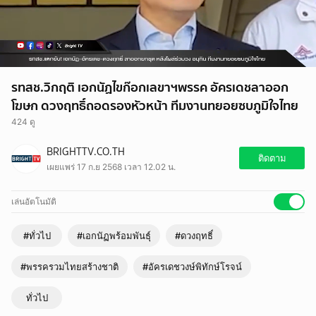
รทสช.วิกฤติ เอกนัฏไขก๊อกเลขาฯพรรค อัครเดชลาออก
โฆษก ดวงฤทธิ์ถอดรองหัวหน้า ทีมงานทยอยซบภูมิใจไทย
424 ดู
BRIGHTTV.CO.TH
ติดตาม
เผยแพร่ 17 ก.ย 2568 เวลา 12.02 น.
เล่นอัตโนมัติ
#ทั่วไป
#เอกนัฏพร้อมพันธุ์
#ดวงฤทธิ์
#พรรครวมไทยสร้างชาติ
#อัครเดชวงษ์พิทักษ์โรจน์
ทั่วไป