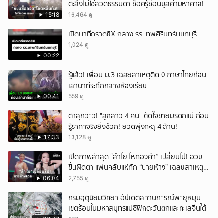
ตะลึงไม่ใช่ลวดธรรมดา ช็อครู้ซ่อนมูลค่ามหาศาล!
15:18
16,464 ดู
เปิดนาทีกราดยิX กลาง รร.เทพศิรินทร์นนทบุรี
1,024 ดู
00:22
รู้แล้ว! เพื่อน ม.3 เฉลยสาเหตุติด 0 ภาษาไทยก่อน
เล่านาทีระทึกกลางห้องเรียน
00:41
559 ดู
ตาลุกวาว! "ลูกสาว 4 คน" ตัดใจขายมรดกแม่ ก่อน
รู้ราคาจริงยิ่งช็อก! ยอดพุ่งทะลุ 4 ล้าน!
17:33
13,128 ดู
เปิดภาพล่าสุด “ลำไย ไหทองคำ” เปลี่ยนไป! อวบ
ขึ้นผิดตา แฟนคลับแห่ทัก “นายห้าง” เฉลยสาเหตุ
ชัด!
06:04
2,755 ดู
กรมอุตุนิยมวิทยา อัปเดตสถานการณ์พายุหมุน
เขตร้อนในมหาสมุทรแปซิฟิกตะวันตกและทะเลจีนใต้