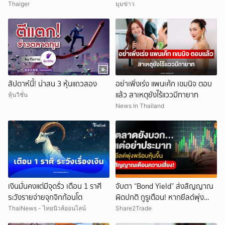
นนทบุรี
Thaiger
มุมข่าว
สัปดาห์นี้! น่าสน 3 หุ้นแถวสอง
อย่าเพิ่งเร่ง แพนเค้ก เขมนิจ ตอบ
แล้ว สาเหตุยังไร้แววมีทายาท
หุ้นวิชั่น
News In Thailand
เงินมั่นคงแต่มีจุดรั่ว เตือน 1 ราศี
จับตา “Bond Yield” ส่งสัญญาณ
ระวังรายจ่ายจุกจิกก้อนโต
ผิดปกติ กูรูเตือน! หากยีลด์พุ่ง
พร้อมหุ้นขึ้น แรงกระแทกตลาดอาจ
ThaiNews - ไทยนิวส์ออนไลน์
Share2Trade
รออยู่ข้างหน้า