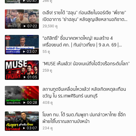
00:47
266 ดู
ตะลึง! รายได้ “ฮลุน” ก่อนเสียในจอร์เจีย “พี่ชาย”
เปิดอาการ “ย่าฮลุน” หลังสูญเสียหลานอภิชาต
บุตร!
07:22
29,590 ดู
"อภิสิทธิ์" ชี้อนาคตหาดใหญ่! แนะสร้าง 4
เครื่องยนต์ ศก. | ทันข่าวเที่ยง | 9 ส.ค. 69 |
NationTV22
03:07
55 ดู
“MUSE เห็นแล้ว! น้องเนเน่ถึงไอจีวงร็อกระดับโลก”
259 ดู
01:05
สถานทูตจีนเคลื่อนไหวแล้ว! หลังเกิดเหตุสะเทือน
ขวัญ ใน รร.เทพศิรินทร์ นนทบุรี
00:28
408 ดู
โฆษก ทบ. โต้ รมต.กัมพูชา ปมกล่าวหาไทย ชี้อีก
ฝ่ายใช้โบราณสถานบังหน้า
03:07
234 ดู