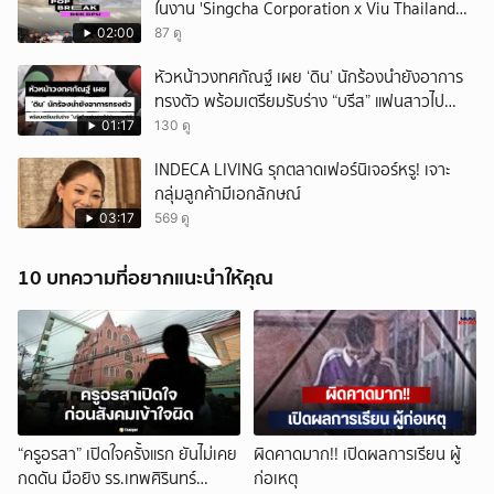
ในงาน 'Singcha Corporation x Viu Thailand
present BOXX TO SCHOOL AND CAMPUS'
02:00
87 ดู
หัวหน้าวงทศกัณฐ์ เผย ‘ดิน’ นักร้องนำยังอาการ
ทรงตัว พร้อมเตรียมรับร่าง “บรีส” แฟนสาวไป
ประกอบพิธี
01:17
130 ดู
INDECA LIVING รุกตลาดเฟอร์นิเจอร์หรู! เจาะ
กลุ่มลูกค้ามีเอกลักษณ์
03:17
569 ดู
10 บทความที่อยากแนะนำให้คุณ
“ครูอรสา” เปิดใจครั้งแรก ยันไม่เคย
ผิดคาดมาก!! เปิดผลการเรียน ผู้
กดดัน มือยิง รร.เทพศิรินทร์
ก่อเหตุ