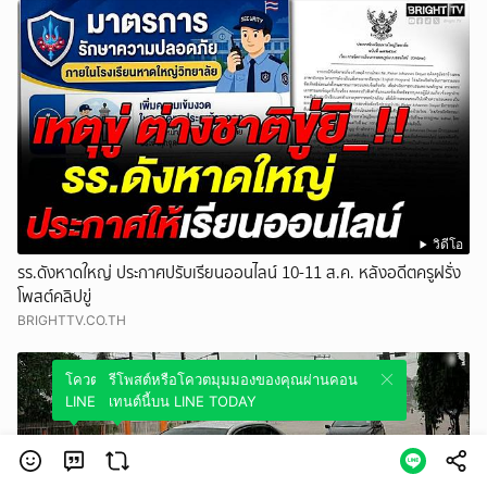
วิดีโอ
รร.ดังหาดใหญ่ ประกาศปรับเรียนออนไลน์ 10-11 ส.ค. หลังอดีตครูฝรั่ง
โพสต์คลิปขู่
BRIGHTTV.CO.TH
โควตมุมมองของคุณผ่านคอนเทนต์นี้บน
รีโพสต์หรือโควตมุมมองของคุณผ่านคอน
LINE TODAY
เทนต์นี้บน LINE TODAY