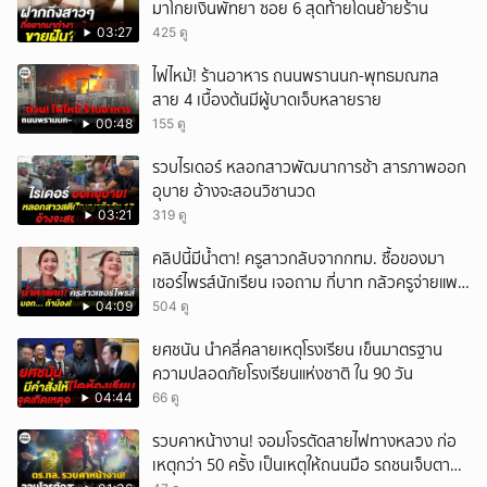
มาโกยเงินพัทยา ซอย 6 สุดท้ายโดนย้ายร้าน
03:27
425 ดู
ไฟไหม้! ร้านอาหาร ถนนพรานนก-พุทธมณฑล
สาย 4 เบื้องต้นมีผู้บาดเจ็บหลายราย
00:48
155 ดู
รวบไรเดอร์ หลอกสาวพัฒนาการช้า สารภาพออก
อุบาย อ้างจะสอนวิชานวด
03:21
319 ดู
คลิปนี้มีน้ำตา! ครูสาวกลับจากกทม. ซื้อของมา
เซอร์ไพรส์นักเรียน เจอถาม กี่บาท กลัวครูจ่ายแพง
w
04:09
504 ดู
ยศชนัน นำคลี่คลายเหตุโรงเรียน เข็นมาตรฐาน
ความปลอดภัยโรงเรียนแห่งชาติ ใน 90 วัน
04:44
66 ดู
รวบคาหน้างาน! จอมโจรตัดสายไฟทางหลวง ก่อ
เหตุกว่า 50 ครั้ง เป็นเหตุให้ถนนมือ รถชนเจ็บตาย