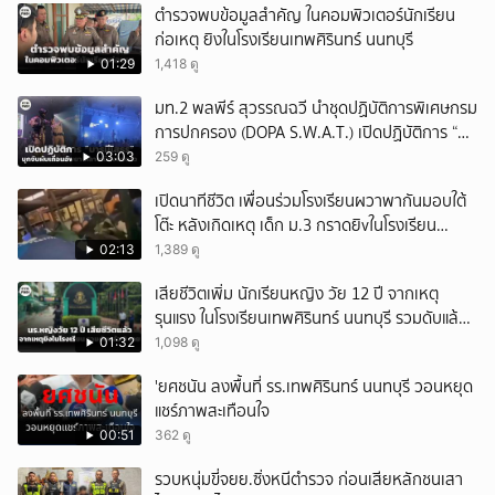
ตำรวจพบข้อมูลสำคัญ ในคอมพิวเตอร์นักเรียน
ก่อเหตุ ยิงในโรงเรียนเทพศิรินทร์ นนทบุรี
01:29
1,418 ดู
มท.2 พลพีร์ สุวรรณฉวี นำชุดปฏิบัติการพิเศษกรม
การปกครอง (DOPA S.W.A.T.) เปิดปฏิบัติการ “บา
รมีโสธร” บุกจับผับเถื่อนอัพยา กลางเมืองแปดริ้ว
03:03
259 ดู
เปิดถึงเช้า ไร้ใบอนุญาต
เปิดนาทีชีวิต เพื่อนร่วมโรงเรียนผวาพากันมอบใต้
โต๊ะ หลังเกิดเหตุ เด็ก ม.3 กราดยิvในโรงเรียน
เทพศิรินทร์นนท์ แบบไม่เลือกหน้า เสียงปืนดังสนั่น
02:13
1,389 ดู
หวั่นไหว
เสียชีวิตเพิ่ม นักเรียนหญิง วัย 12 ปี จากเหตุ
รุนแรง ในโรงเรียนเทพศิรินทร์ นนทบุรี รวมดับแล้ว
9 ราย
01:32
1,098 ดู
'ยศชนัน ลงพื้นที่ รร.เทพศิรินทร์ นนทบุรี วอนหยุด
แชร์ภาพสะเทือนใจ
00:51
362 ดู
รวบหนุ่มขี่จยย.ซิ่งหนีตำรวจ ก่อนเสียหลักชนเสา