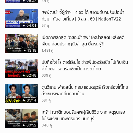
พยานแล้ว 17 ปาก เร่งตรวจมือถือและหลักฐานที่
06:37
44 ดู
เกิดเหตุ พบปัจจัยหลายด้าน ทั้งครอบครัว โรงเรียน
"พิพัฒน์" จี้ผู้ว่าฯ 14 จว.ใต้ สแตนด์บายรับมือน้ำ
เพื่อน และสื่อโซเ
ท่วม | ทันข่าวเที่ยง | 9 ส.ค. 69 | NationTV22
04:01
57 ดู
เปิดภาพล่าสุด “ตชด.นำทัพ” ยิ่งน่าสลด! หลังคดี
เงียบ ก่อนปรากฎตัวล่าสุด ยิ่งหดหู่?!
13:18
1,491 ดู
นับถือใจ! ไรเดอร์เสียใจ ข่าวพี่น้องรัสเซีย ไม่เก็บเงิน
ค่าโดยสารคนรัสเซียเป็นการขอโทษ
02:48
639 ดู
ตูนวีแกน ฟาดสนั่น ทอม แอนดรูวส์ เรียกร้องให้ไทย
ส่งเขมรพลัดถิ่นกลับบ้าน
05:14
581 ดู
เศร้า! ญาติทยอยรับศพผู้เสียชีวิต จากเหตุรุนแรง
ในโรงเรียน เทพศิรินทร์ นนทบุรี
00:52
340 ดู