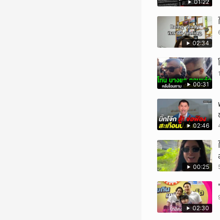
01:22
02:34
00:31
02:46
00:25
02:30