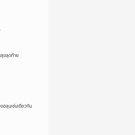
ง
นสุขสุดท้าย
องฮลุนเช่นเดียวกัน