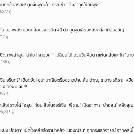
จบทุกข้อสงสัย! ทูตจีนพูดแล้ว กรณีข่าว ส่งอาวุธให้กัมพูชา
8,577 ดู
กัน จอมพลัง มอบกล้องวงจรปิด 40 ตัว อุดจุดเสี่ยงหลังคดีสะเทือนขวัญ
717 ดู
เปิดภาพล่าสุด “ลำไย ไหทองคำ” เปลี่ยนไป! อวบขึ้นผิดตา แฟนคลับแห่ทัก “นาย
1,149 ดู
ั่"จิน จรินทร์" เดือดจัด! อย่ามาเสือxเรื่องชาวบ้าน ลั่น ด่าหนู (กวาง รติชา) เหมือ
คนของผม จบ!!!
362 ดู
ตะลึง! รายได้ “ฮลุน” ก่อนเสียในจอร์เจีย “พี่ชาย” เปิดอาการ “ย่าฮลุน” หลังส
29,235 ดู
"หนิง ปณิตา" เปิดใจเคลียร์ดราม่าหลัง "น้องณิริน" ถูกกระแสวิจารณ์ จากคลิ