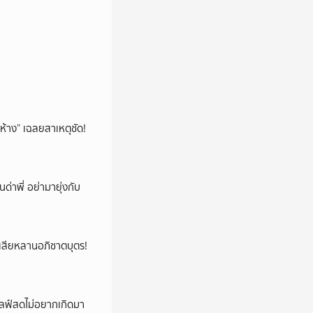
ห้าง” เฉลยสาเหตุชัด!
นด่าพี่ อย่ามายุ่งกับ
ูญเสียหลานอภิชาตบุตร!
ปไลฟ์สดไม่อยากเกิดมา