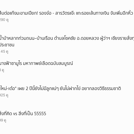
สืบต่อแก๊งมะขามเปียก! รองจ๋อ - สารวัตรแจ๊ะ แกะรอยเส้นทางเงิน จับเพิ่มอีกหิ้
290 ดู
น้ำป่าหลากท่วมถนน–บ้านเรือน ตำบลโชคชัย อ.ดอยหลวง ผู้ว่าฯ เชียงรายสั่งท
ประชาชน
145 ดู
นางฟ้าซามูไร มหากาพย์เลือดฉบับสมบูรณ์
8 ดู
"ใหม่-เต๋อ" เผย 2 ปีนี้ยังไม่มีลูกแน่ๆ ยันไม่ฝากไข่ อยากลองวิธีธรรมชาติ
925 ดู
สิ่งที่คิด vs สิ่งที่เป็น 55555
99 ดู