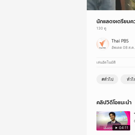
นักแสดงเตรียมคว
130 ดู
เคยบอกกับสื่อก่อนหน้
Thai PBS
เงินครั้งแรกในเรื่อง 
อัพเดต 08 ส.ค.
ฝึกฝนฝีมือมากับงานแสด
เล่นอัตโนมัติ
#ทั่วไป
ทั่วไ
คลิปวิดีโอแนะนำ
04:11