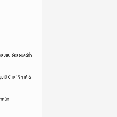
สับสนเอื้อสอบคดีซ้ำ
บ๊ะบ๊ะและโก๊ะๆ ให้ได้
้ำหนัก