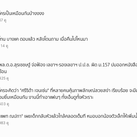
ใครเป็นเหมือนกันบ้างงงง
67 ดู
โทน บางแค ตอบแล้ว หลังโดนถาม เมื่อคืนไปไหนมา
114 ดู
พล.ต.อ.สุรเชชษฐ์ จ่อฟ้อง เลขาฯ-รองเลขาฯ ป.ป.ช. ผิด ม.157 ปมออกหนังสือ
ซ้อน
425 ดู
ใครจะคิดว่า "ศรีริต้า เจนเซ่น" ที่หลายคนคุ้นภาพลักษณ์สวยสง่า เรียบร้อย จะมีมุมโ
อมยิ้มเหมือนกัน งานนี้ทำเอาแฟนๆ ทั้งเอ็นดูทั้งหัวเราะ
503 ดู
"แพท ณปภา" เผยเด็กกลับหัวแล้วใกล้คลอดเต็มที หมอบอกน้องตัวเล็กให้เพิ่มน
983 ดู