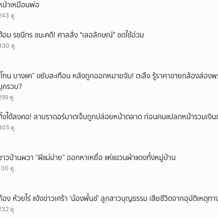
หน้าเหมือนพ่อ
243 ดู
ต้อม รชนีกร ชนะคดี! ศาลสั่ง "เลอลักษณ์" ชดใช้อ่วม
430 ดู
“โทน บางแค” ขยับสะเทือน หลังถูกออกหมายจับ! ตะลึง รู้ราคาขายกล้องส่องพ
บุกรวบ?
299 ดู
ทิ้งได้ลงคอ! ลาบราดอร์บาดเจ็บถูกปล่อยหน้าตลาด ก่อนคนแปลกหน้ารวมเงินช
305 ดู
ชาวบ้านผวา “ผีแม่ม่าย” ออกหาเหยื่อ แห่แขวนผ้าแดงทั้งหมู่บ้าน
100 ดู
ก้อง ห้วยไร่ แจ้งข่าวเศร้า 'น้องพั้นช์' ลูกสาวบุญธรรม เสียชีวิตจากอุบัติเหตุท
232 ดู