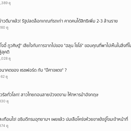
1,389 ดู
ข่าวดีมาแล้ว! รัฐปลดล็อกเกณฑ์รถเก่า คาดคนได้สิทธิเพิ่ม 2-3 ล้านราย
260 ดู
"โจอี้ ภูวศิษฐ์" เสียใจกับการจากไปของ "ฮลุน โซโล่" ขอบคุณที่พาไปเห็นในสิ่งที่ไ
สู่สุคติ
1,028 ดู
อนาคตของ แรชฟอร์ด กับ "ปีศาจแดง" ?
162 ดู
ไวรัลทั่วโลก! สาวไทยถอนสายบัวงดงาม ให้ทหารม้าอังกฤษ
830 ดู
สะเทือนใจ! อธิบดีกรมอุทยานฯ เผยแล้ว ปมเสือโคร่งห้วยขาแข้งจู่โจมเจ้าหน้าที่
374 ดู