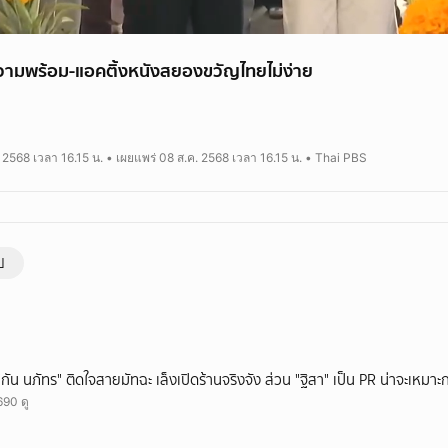
ามพร้อม-แอคติ้งหนังสยองขวัญไทยไม่ง่าย
านี้ว่า หากมีโอกาสด้านงานแสดงภาพยนตร์ก็อยากลองดู ล่าสุดศิลปินสาว "อิมเมจ 
"พนอ 2" เช่นเดียวกับนักแสดงมากความสามารถ "เอิร์ธ กัษมนณัฏฐ์" ที่อยู่ในวงการบ
 2568 เวลา 16.15 น. • เผยแพร่ 08 ส.ค. 2568 เวลา 16.15 น. • Thai PBS
งซีรีส์ดังหลายเรื่อง ก็ได้มาชิมลางภาพยนตร์ครั้งแรกเช่นกัน
ป
"กัน นภัทร" ติดใจสายมัทฉะ เล็งเปิดร้านจริงจัง ส่วน "ฐิสา" เป็น PR น่าจะเหมาะก
690 ดู