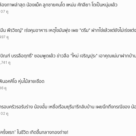
ส่องภาพล่าสุด น้องแม็ค ลูกชายคนโต แหม่ม คัทลียา โตเป็นหนุ่มแล้ว
ยกเลิก
107 ดู
"มีน พีรวิชญ์" เร่งคุมอาหาร เหตุไขมันพุ่ง เผย "ดรีม" ฝากไข่แล้วแต่ยังไม่เร่งแต่
497 ดู
"บิณฑ์ บรรลือฤทธิ์" ยอมพูดแล้ว ข่าวลือ "ใหม่ เจริญปุระ" เอาคุณแม่มาฝากบ้า
1,741 ดู
พินอคคิโอ หุ่นไม้สายเชือด
36 ดู
ครอบครัวรอรับร่าง น้องอั้ม เหยื่อเรือมยุรีนารีกลับบ้าน เผยนึกถึงกรณีของ น้
102 ดู
“ครั้งแรก” ในชีวิต เกิดขึ้นกลางกองถ่าย!