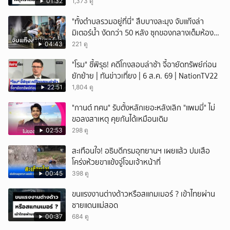
01:32
1,373 ดู
"ทั้งตำบลรวมอยู่ที่นี่" สืบบางละมุง จับแก๊งล่า
มิเตอร์น้ำ งัดกว่า 50 หลัง ซุกของกลางเต็มห้อง
สารภาพขายหาเงินซื้อยา จ.ชลบุรี
04:43
221 ดู
"โรม" ชี้พิรุธ! คดีโกงสอบล่าช้า จี้อายัดทรัพย์ก่อน
ยักย้าย | ทันข่าวเที่ยง | 6 ส.ค. 69 | NationTV22
22:51
1,804 ดู
"กานต์ ทศน" รับตั้งหลักเยอะหลังเลิก "แพมมี่" ไม่
ขอลงสาเหตุ คุยกันได้เหมือนเดิม
02:53
298 ดู
สะเทือนใจ! อธิบดีกรมอุทยานฯ เผยแล้ว ปมเสือ
โคร่งห้วยขาแข้งจู่โจมเจ้าหน้าที่
00:45
398 ดู
ขนแรงงานต่างด้าวหรือสแกมเมอร์ ? เข้าไทยผ่าน
ชายแดนแม่สอด
00:37
684 ดู