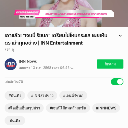
เอาแล้ว! “เจนนี่ รัชนก” เตรียมไปโหนกระแส เผยเห็น
ดราม่าทุกอย่าง | iNN Entertainment
784 ดู
เอาแล้ว! “เจนนี่ รัชนก” เตรียมไปโหนกระแส เผยเห็นดราม่าทุกอย่าง
INN News
ขอโทษบางแบรนด์ ต่อไปจะปรับปรุงให้ดีขึ้น
ติดตาม
เผยแพร่ 13 ต.ค. 2568 เวลา 06.45 น.
แล้ว! “เจนนี่ รัชนก” เตรียมไปโหนกระแส เผยเห็นดราม่าทุกอย่าง ขอโทษ
บางแบรนด์ ต่อไปจะปรับปรุงให้ดีขึ้น ยังคงอยู่กับประเด็นของสาว “เจนนี่ รัช
นก” หรือ “เจนนี่ ได้หมดถ้าสดชื่น” หลังจากฝ่าฟันท่ามกลางดราม่ามากมาย
เล่นอัตโนมัติ
เธอก็ได้พลิกวิกฤตให้เป็นโอกาสโดยการไลฟ์สดของขายมาราธอน ทำให้มี
หลายแบรนด์ติดต่อเข้ามาเพื่อร่วมงานด้วย เรียกได้ว่างานนี้ “เจนนี่” ถือว่า
#บันเทิง
#INNสรุปข่าว
#เจนนี่รัชนก
โกยรายได้แบบมหาศาล แต่ก็ไม่วายเกิดดราม่าขึ้นอีกเรื่อย ๆ ทั้งแบรนด์ที่
ร่วมงานด้วยและการตั้งข้อสงสัยถึง “บุม เทยกะทะ” ที่มาช่วยไลฟ์สดขายของ
#ไอเอ็นเอ็นสรุปข่าว
#เจนนี่ได้หมดถ้าสดชื่น
#INNNEWS
ว่าเขาได้ค่าจ้างหรือไม่
บันเทิง