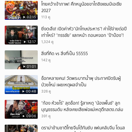
ไทยคว้าเจ้าภาพ! ศึกหนูน้อยขาไถชิงแชมป์เอเชีย
2027
02:15
113 ดู
ยิ่งตะลึง! เปิดค่าหัว“นักโทษประหาร”! ค่าใช้จ่ายต่อปี
เท่าไหร่? “กรรชัย” แสกหน้า ถอนหงอก “ป้าป๋อง”!
12:17
1,324 ดู
สิ่งที่คิด vs สิ่งที่เป็น 55555
142 ดู
01:01
ช็อกหลายคน! วัดพระบาทน้ำพุ ประกาศปิดรับผู้
ป่วยใหม่ เผยเหตุผลจำเป็น
00:48
326 ดู
“ก้อง ห้วยไร่” สุดช็อก! รู้สาเหตุ “น้องพั๊นซ์“ ลูก
บุญธรรมดับ หลังเคยเสียพ่อแม่เหตุตึกสตง.ถล่ม
09:06
391 ดู
ดราม่าข้ามชาติไทยจีนโต้กันยับ แฟนคลับจีน โดนส