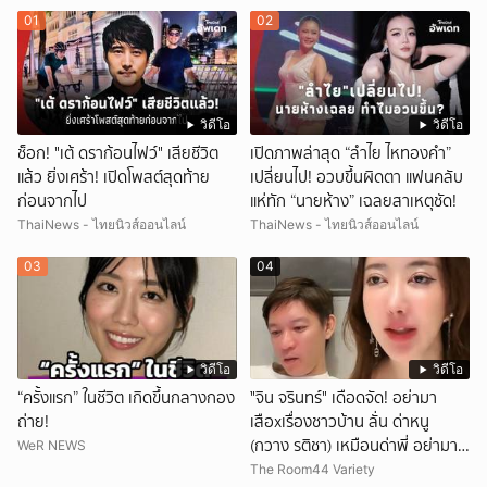
01
02
วิดีโอ
วิดีโอ
ช็อก! "เต้ ดราก้อนไฟว์" เสียชีวิต
เปิดภาพล่าสุด “ลำไย ไหทองคำ”
แล้ว ยิ่งเศร้า! เปิดโพสต์สุดท้าย
เปลี่ยนไป! อวบขึ้นผิดตา แฟนคลับ
ก่อนจากไป
แห่ทัก “นายห้าง” เฉลยสาเหตุชัด!
ThaiNews - ไทยนิวส์ออนไลน์
ThaiNews - ไทยนิวส์ออนไลน์
03
04
วิดีโอ
วิดีโอ
“ครั้งแรก” ในชีวิต เกิดขึ้นกลางกอง
ั่"จิน จรินทร์" เดือดจัด! อย่ามา
ถ่าย!
เสือxเรื่องชาวบ้าน ลั่น ด่าหนู
(กวาง รติชา) เหมือนด่าพี่ อย่ามา
WeR NEWS
ยุ่งกับคนของผม จบ!!!
The Room44 Variety