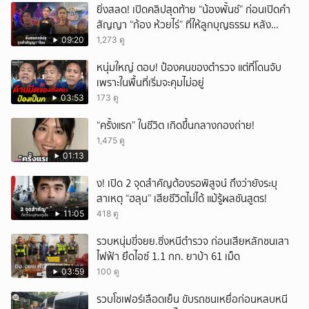
ยิ่งสลด! เปิดคลิปสุดท้าย “น้องพั้นช์” ก่อนเปิดคำ
สัญญา “ก้อง ห้วยไร่” ที่ให้ลูกบุญธรรม หลัง
ลาโลก!
09:20
1,273 ดู
หนุ่มใหญ่ ตอบ! ป๋องคนของตำรวจ แต่ที่โดนจับ
เพราะในพื้นที่เริ่มจะคุมไม่อยู่
03:53
173 ดู
“ครั้งแรก” ในชีวิต เกิดขึ้นกลางกองถ่าย!
1,475 ดู
01:13
ึ้ง! เปิด 2 จุดสำคัญต้องรอพิสูจน์ ถึงว่ายังระบุ
สาเหตุ “ฮลุน” เสียชีวิตไม่ได้ แม้รู้ผลชันสูตร!
11:05
418 ดู
รวบหนุ่มขี่จยย.ซิ่งหนีตำรวจ ก่อนเสียหลักชนเสา
ไฟฟ้า ยึดไอซ์ 1.1 กก. ยาบ้า 61 เม็ด
03:59
100 ดู
รวบโชเฟอร์เลือดเย็น ขับรถชนเหยื่อก่อนหลบหนี