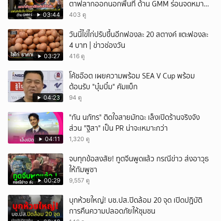
ตาฟลากออกนอกพื้นที่ ด้าน GMM ร่อนจดหมาย
แถลง
03:44
403 ดู
วันนี้ไข่ไก่ปรับขึ้นอีกฟองละ 20 สตางค์ แตะฟองละ
4 บาท | ข่าวช่องวัน
03:27
416 ดู
โค้ชอ๊อต เผยความพร้อม SEA V Cup พร้อม
ต้อนรับ "บุ๋มบิ๋ม" คัมแบ็ก
04:23
94 ดู
"กัน นภัทร" ติดใจสายมัทฉะ เล็งเปิดร้านจริงจัง
ส่วน "ฐิสา" เป็น PR น่าจะเหมาะกว่า
04:11
1,320 ดู
จบทุกข้อสงสัย! ทูตจีนพูดแล้ว กรณีข่าว ส่งอาวุธ
ให้กัมพูชา
00:29
9,557 ดู
บุกห้วยใหญ่! บช.ปส.ปิดล้อม 20 จุด เปิดปฏิบัติ
การคืนความปลอดภัยให้ชุมชน