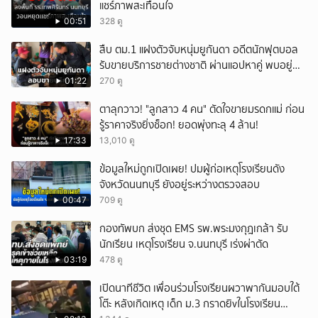
แชร์ภาพสะเทือนใจ
00:51
328 ดู
สืบ ตม.1 แฝงตัวจับหนุ่มยูกันดา อดีตนักฟุตบอล
รับขายบริการชายต่างชาติ ผ่านแอปหาคู่ พบอยู่
เกินกำหนดอนุญาต
01:22
270 ดู
ตาลุกวาว! "ลูกสาว 4 คน" ตัดใจขายมรดกแม่ ก่อน
รู้ราคาจริงยิ่งช็อก! ยอดพุ่งทะลุ 4 ล้าน!
17:33
13,010 ดู
ข้อมูลใหม่ถูกเปิดเผย! ปมผู้ก่อเหตุโรงเรียนดัง
จังหวัดนนทบุรี ยังอยู่ระหว่างตรวจสอบ
00:47
709 ดู
กองทัพบก ส่งชุด EMS รพ.พระมงกุฎเกล้า รับ
นักเรียน เหตุโรงเรียน จ.นนทบุรี เร่งผ่าตัด
03:19
478 ดู
เปิดนาทีชีวิต เพื่อนร่วมโรงเรียนผวาพากันมอบใต้
โต๊ะ หลังเกิดเหตุ เด็ก ม.3 กราดยิvในโรงเรียน