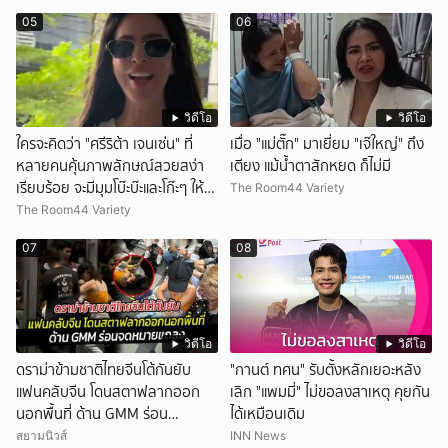
05
06
วิดีโอ
วิดีโอ
ใครจะคิดว่า "ศรีริต้า เจนเซ่น" ที่
เมื่อ "แม่ตั๊ก" มาเยี่ยม "เจ๊ใหญ่" ถึง
หลายคนคุ้นภาพลักษณ์สวยสง่า
เตียง แม้น้ำตาสักหยด ก็ไม่มี
เรียบร้อย จะมีมุมโบ๊ะบ๊ะและโก๊ะๆ ให้ได้
The Room44 Variety
อมยิ้มเหมือนกัน งานนี้ทำเอาแฟนๆ
The Room44 Variety
ทั้งเอ็นดูทั้งหัวเราะ
07
08
วิดีโอ
วิดีโอ
ดราม่าข้ามชาติไทยจีนโต้กันยับ
"กานต์ ทศน" รับตั้งหลักเยอะหลัง
แฟนคลับจีน โดนสตาฟลากออก
เลิก "แพมมี่" ไม่ขอลงสาเหตุ คุยกัน
นอกพื้นที่ ด้าน GMM ร่อน
ได้เหมือนเดิม
จดหมายแถลง
สยามนิวส์
INN News