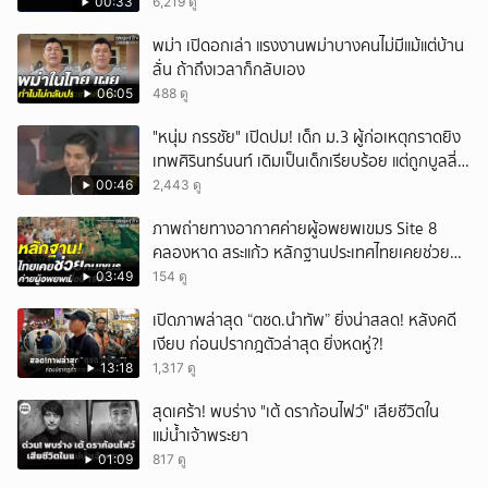
00:33
6,219 ดู
พม่า เปิดอกเล่า แรงงานพม่าบางคนไม่มีแม้แต่บ้าน
ลั่น ถ้าถึงเวลาก็กลับเอง
06:05
488 ดู
"หนุ่ม กรรชัย" เปิดปม! เด็ก ม.3 ผู้ก่อเหตุกราดยิง
เทพศิรินทร์นนท์ เดิมเป็นเด็กเรียบร้อย แต่ถูกบูลลี่
หนัก คาดแรงกดดันสะสมกลายเป็นแรงแค้น จนก่อ
00:46
2,443 ดู
เหตุสลด
ภาพถ่ายทางอากาศค่ายผู้อพยพเขมร Site 8
คลองหาด สระแก้ว หลักฐานประเทศไทยเคยช่วยคน
เขมร
03:49
154 ดู
เปิดภาพล่าสุด “ตชด.นำทัพ” ยิ่งน่าสลด! หลังคดี
เงียบ ก่อนปรากฎตัวล่าสุด ยิ่งหดหู่?!
13:18
1,317 ดู
สุดเศร้า! พบร่าง "เต้ ดราก้อนไฟว์" เสียชีวิตใน
แม่น้ำเจ้าพระยา
01:09
817 ดู