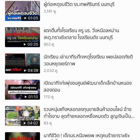
ผู้ก่อเหตุจบชีวิต รร.เทพศิรินทร์ นนทบุรี
2,181 ดู
01:05
แตกตื่นทั้งโรงเรียน ครู นร. วิ่งหนีอลหม่าน
เหตุ.กราxยิxกลาง โรงเรียนดัง นนทบุรี
00:35
902 ดู
นักเรียน เล่านาทีระทึกเหตุโรงเรียน เผยปลอดภัยดี
วอนหยุดแชร์ภาพ
04:28
2,032 ดู
เปิดนาที!เก๋งพุ่งชนศูนย์พัฒนาเด็กเล็กบ้านหนอง
สองตอน
01:10
170 ดู
รวบหนุ่มแก๊งหลอกลงทุนขายสินค้าออนไลน์ อ้าง
กำไรงาม สุดท้ายหลอกเหยื่อหมดตัว สูญเงินเป็น
แสนบาท ยังให้การปฏิเสธ
04:07
83 ดู
นาทีชีวิต ! เด็กนร.หนีอพยพ เหตุคนร้ายกราxยิx