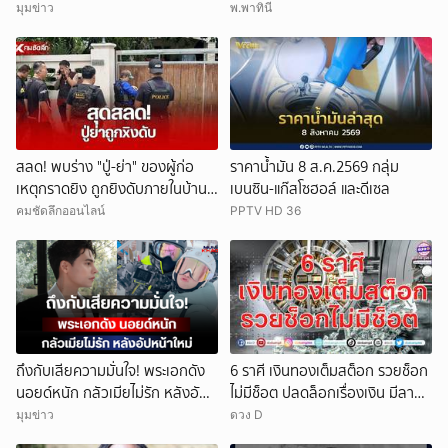
มุมข่าว
พ.พาทินี
สลด! พบร่าง "ปู่-ย่า" ของผู้ก่อ
ราคาน้ำมัน 8 ส.ค.2569 กลุ่ม
เหตุกราดยิง ถูกยิงดับภายในบ้าน
เบนซิน-แก๊สโซฮอล์ และดีเซล
พัก
คมชัดลึกออนไลน์
PPTV HD 36
ถึงกับเสียความมั่นใจ! พระเอกดัง
6 ราศี เงินทองเต็มสต็อก รวยช็อก
นอยด์หนัก กลัวเมียไม่รัก หลังอัป
ไม่มีช็อต ปลดล็อกเรื่องเงิน มีลาภ
หน้าใหม่
ลอยจ่อคิว
มุมข่าว
ดวง D