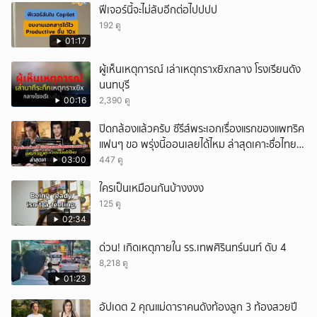
ฟีเจอร์นี้จะไม่ลับอีกต่อไปปปป
192 ดู
01:17
ผู้เห็นเหตุการณ์ เล่าเหตุกราxยิxกลาง โรงเรียนดัง
นนทบุรี
00:16
2,390 ดู
ปิดกล้องแล้วครับ ซีรีส์พระเอกเรื่องแรกของแพทริค
แฟนๆ ขอ พรุ่งนี้ออนเลยได้ไหม ล่าสุดเคาะชื่อไทย
แล้ว
03:00
447 ดู
ใครเป็นเหมือนกันบ้างงงง
125 ดู
02:34
ด่วน! เกิดเหตุภายใน รร.เทพศิรินทร์นนท์ ดับ 4
8,218 ดู
01:23
อัปเดต 2 คุณแม่ดาราคนดังท้องลูก 3 ท้องสวยปี