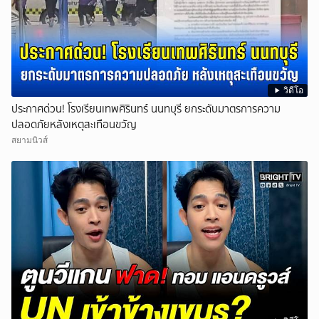
วิดีโอ
ประกาศด่วน! โรงเรียนเทพศิรินทร์ นนทบุรี ยกระดับมาตรการความ
ปลอดภัยหลังเหตุสะเทือนขวัญ
สยามนิวส์