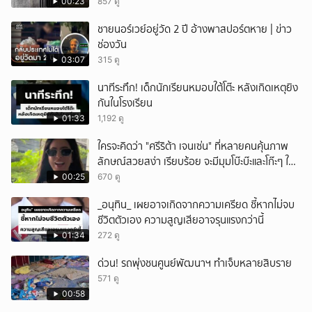
00:23
857 ดู
ชายนอร์เวย์อยู่วัด 2 ปี อ้างพาสปอร์ตหาย | ข่าว
ช่องวัน
03:07
315 ดู
นาทีระทึก! เด็กนักเรียนหมอบใต้โต๊ะ หลังเกิดเหตุยิง
กันในโรงเรียน
01:33
1,192 ดู
ใครจะคิดว่า "ศรีริต้า เจนเซ่น" ที่หลายคนคุ้นภาพ
ลักษณ์สวยสง่า เรียบร้อย จะมีมุมโบ๊ะบ๊ะและโก๊ะๆ ให้
ได้อมยิ้มเหมือนกัน งานนี้ทำเอาแฟนๆ ทั้งเอ็นดูทั้ง
00:25
670 ดู
หัวเราะ
_อนุทิน_ เผยอาจเกิดจากความเครียด ชี้หากไม่จบ
ชีวิตตัวเอง ความสูญเสียอาจรุนแรงกว่านี้
01:34
272 ดู
ด่วน! รถพุ่งชนศูนย์พัฒนาฯ ทำเจ็บหลายสิบราย
571 ดู
00:58