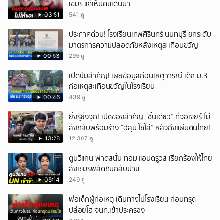
เขมร แค่เห็นคนเดินมา
03:51
541 ดู
ประกาศด่วน! โรงเรียนเทพศิรินทร์ นนทบุรี ยกระดับ
มาตรการความปลอดภัยหลังเหตุสะเทือนขวัญ
00:53
295 ดู
เปิดปมสำคัญ! เผยข้อมูลก่อนเหตุการณ์ เด็ก ม.3
ก่อเหตุสะเทือนขวัญในโรงเรียน
00:46
439 ดู
ยิ่งรู้ยิ่งจุก! เปิดของสำคัญ “ชิ้นเดียว” ที่จอเจียร์ ไม่
ส่งกลับพร้อมร่าง “ฮลุน โซโล่” หลังถึงแผ่นดินไทย!
13:28
12,307 ดู
ตูนวีแกน ฟาดสนั่น ทอม แอนดรูวส์ เรียกร้องให้ไทย
ส่งเขมรพลัดถิ่นกลับบ้าน
05:14
249 ดู
พ่อเด็กผู้ก่อเหตุ เดินทางไปโรงเรียน ก่อนทรุด
ปล่อยโฮ จนท.เข้าประครอง