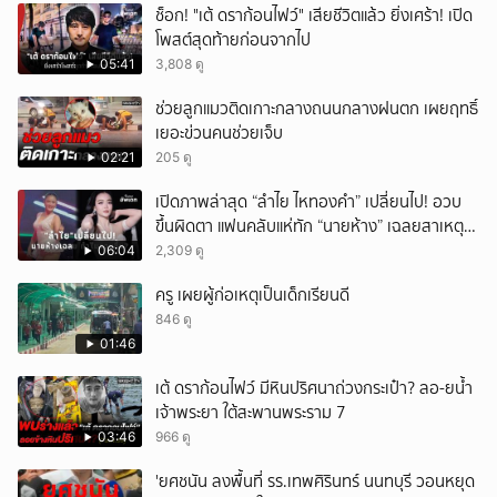
ช็อก! "เต้ ดราก้อนไฟว์" เสียชีวิตแล้ว ยิ่งเศร้า! เปิด
โพสต์สุดท้ายก่อนจากไป
05:41
3,808 ดู
ช่วยลูกแมวติดเกาะกลางถนนกลางฝนตก เผยฤทธิ์
เยอะข่วนคนช่วยเจ็บ
02:21
205 ดู
เปิดภาพล่าสุด “ลำไย ไหทองคำ” เปลี่ยนไป! อวบ
ขึ้นผิดตา แฟนคลับแห่ทัก “นายห้าง” เฉลยสาเหตุ
ชัด!
06:04
2,309 ดู
ครู เผยผู้ก่อเหตุเป็นเด็กเรียนดี
846 ดู
01:46
เต้ ดราก้อนไฟว์ มีหินปริศนาถ่วงกระเป๋า? ลอ-ยน้ำ
เจ้าพระยา ใต้สะพานพระราม 7
03:46
966 ดู
'ยศชนัน ลงพื้นที่ รร.เทพศิรินทร์ นนทบุรี วอนหยุด