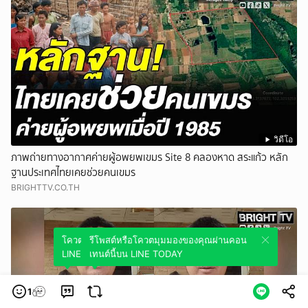
วิดีโอ
ภาพถ่ายทางอากาศค่ายผู้อพยพเขมร Site 8 คลองหาด สระแก้ว หลัก
ฐานประเทศไทยเคยช่วยคนเขมร
BRIGHTTV.CO.TH
โควตมุมมองของคุณผ่านคอนเทนต์นี้บน
รีโพสต์หรือโควตมุมมองของคุณผ่านคอน
LINE TODAY
เทนต์นี้บน LINE TODAY
1