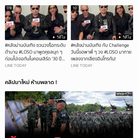
09
10
วิดีโอ
วิดีโอ
#หลังม่านบันเทิง ชวนวงร็อกระดับ
#หลังม่านบันเทิง กับ Challenge
ตำนาน #LOSO มาพูดคุยสนุก ๆ
วันนี้ขอพาพี่ ๆ วง #LOSO มาทาย
ก่อนไปเจอกันในคอนเสิร์ต '30 ปี
เพลงจากเสียงอินโทรกัน!
LOSO นานเท่าไรก็รอ'
LINE TODAY
LINE TODAY
คลิปมาใหม่ ห้ามพลาด !