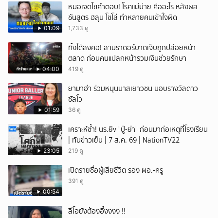
หมอเจดไขคำตอบ! โรคแม่ม่าย คืออะไร หลังผล
ชันสูตร ฮลุน โซโล่ ทำหลายคนเข้าใจผิด
01:09
1,733 ดู
ทิ้งได้ลงคอ! ลาบราดอร์บาดเจ็บถูกปล่อยหน้า
ตลาด ก่อนคนแปลกหน้ารวมเงินช่วยรักษา
04:00
419 ดู
ยามาฮ่า ร่วมหนุนบาสเยาวชน มอบรางวัลดาว
ซัลโว
01:59
36 ดู
เคราะห์ซ้ำ! นร.ยิv "ปู่-ย่า" ก่อนมาก่อเหตุที่โรงเรียน
| ทันข่าวเย็น | 7 ส.ค. 69 | NationTV22
23:05
219 ดู
เปิดรายชื่อผู้เสียชีวิต รอง ผอ.-ครู
391 ดู
00:54
ลีโอยังต้องอึ้งงงง !!