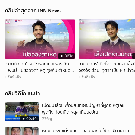
คลิปล่าสุดจาก INN News
วิดีโอ
"กานต์ ทศน" รับตั้งหลักเยอะหลังเลิก
"กัน นภัทร" ติดใจสายมัทฉะ เล็งเ
"แพมมี่" ไม่ขอลงสาเหตุ คุยกันได้เหมือน
จริงจัง ส่วน "ฐิสา" เป็น PR น่าจ
เดิม
กว่า
1 วันที่แล้ว
1 วันที่แล้ว
คลิปวิดีโอแนะนำ
เปิดปมแล้ว! เพื่อนสนิทเผยปัญหาที่ผู้ก่อเหตุเคย
พูดถึง ก่อนเกิดเหตุสะเทือนขวัญ
00:40
776 ดู
หนุ่ม เปรียบเทียบคนลาวสอนลูกไม่ให้ขอเงิน แต่คน