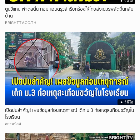
วิดีโอ
ตูนวีแกน ฟาดสนั่น ทอม แอนดรูวส์ เรียกร้องให้ไทยส่งเขมรพลัดถิ่นกลับ
บ้าน
BRIGHTTV.CO.TH
วิดีโอ
เปิดปมสำคัญ! เผยข้อมูลก่อนเหตุการณ์ เด็ก ม.3 ก่อเหตุสะเทือนขวัญใน
โรงเรียน
สยามนิวส์