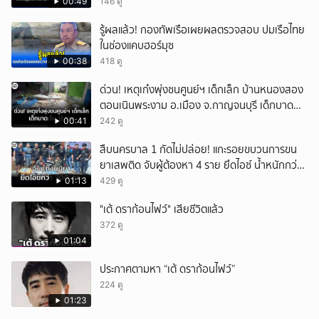
00:49
146 ดู
รู้ผลแล้ว! กองทัพเรือเผยผลตรวจสอบ ปมเรือไทย
ในช่องแคบฮอร์มุซ
00:38
418 ดู
ด่วน! เหตุเก๋งพุ่งชนศูนย์ฯ เด็กเล็ก บ้านหนองสอง
ตอนเนินพระงาม อ.เมือง จ.กาญจนบุรี เด็กบาด
เจ็บ 13 ราย
00:41
242 ดู
สืบนครบาล 1 กัดไม่ปล่อย! แกะรอยขบวนการขน
ยาเสพติด จับผู้ต้องหา 4 ราย ยึดไอซ์ น้ำหนักกว่า
300 กก. ก่อนเข้ากลางกรุง
01:13
429 ดู
"เต้ ดราก้อนไฟว์" เสียชีวิตแล้ว
372 ดู
01:04
ประกาศตามหา “เต้ ดราก้อนไฟว์”
224 ดู
01:23