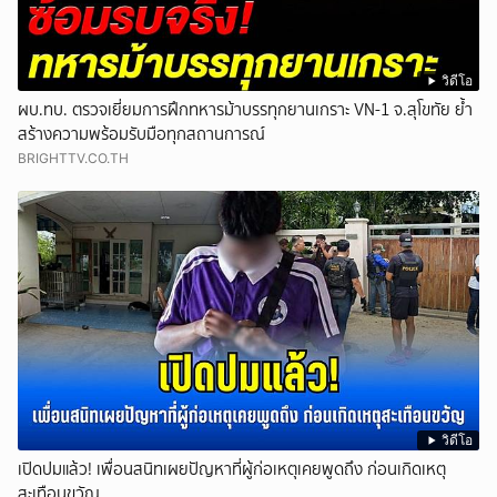
วิดีโอ
ผบ.ทบ. ตรวจเยี่ยมการฝึกทหารม้าบรรทุกยานเกราะ VN-1 จ.สุโขทัย ย้ำ
สร้างความพร้อมรับมือทุกสถานการณ์
BRIGHTTV.CO.TH
วิดีโอ
เปิดปมแล้ว! เพื่อนสนิทเผยปัญหาที่ผู้ก่อเหตุเคยพูดถึง ก่อนเกิดเหตุ
สะเทือนขวัญ