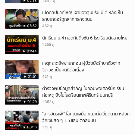
เทพศิรินทร์นนท์ แบบไม่เลือกหน้า เสียงปืนดังสนั่น
02:13
1,344 ดู
หวั่นไหว
เปิดคลิปนาทีโหด! เจ้าของสุนัขรับไม่ได้ หลังเห็น
ลาบราดอร์ถูกลากกลางถนน
05:52
462 ดู
นักเรียน ม.4 กอดกันดิ่งชั้น 6 โรงเรียนดังสายไหม
1,255 ดู
01:44
เหตุกราดยิvพารากอน ผู้ป่วยยังรักษาตัวจาก
จิตเวช-เป็นคนดีต่อเนื่อง
01:51
421 ดู
ตำรวจพบข้อมูลสำคัญ ในคอมพิวเตอร์นักเรียน
ก่อเหตุ ยิงในโรงเรียนเทพศิรินทร์ นนทบุรี
01:29
1,352 ดู
"สารวัตรแจ๊ะ" ใส่กุญแจมือ หน.แก๊งเวียดนาม หลังค
วักเงินสด ๆ 1.5 แสน ติดสินบน
03:16
173 ดู