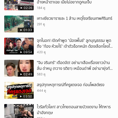
อ้างหน้าตาเฉย เมียไม่อยากดูคนเจ็บ
02:26
184 ดู
เคาะเยียวยารายละ 1 ล้าน เหตุโรงเรียนเทพศิรินทร์
291 ดู
01:33
จุกในอก! เปิดคำพูด “น้องพั๊นซ์” ลูกบุญธรรม พูด
ถึง “ก้อง ห้วยไร่” เจ้าตัวช็อกหนัก ต้องเลือกโลงให้
ลูก!
09:54
420 ดู
ั่"จิน จรินทร์" เดือดจัด! อย่ามาเสือxเรื่องชาวบ้าน
ลั่น ด่าหนู (กวาง รติชา) เหมือนด่าพี่ อย่ามายุ่งกับ
คนของผม จบ!!!
02:49
583 ดู
สรุปทุกเหตุการณ์ที่ครูแดงเจอ ก่อนโพสต์แรง
444 ดู
03:50
ไวรัลทั่วโลก! สาวไทยถอนสายบัวงดงาม ให้ทหาร
ม้าอังกฤษ