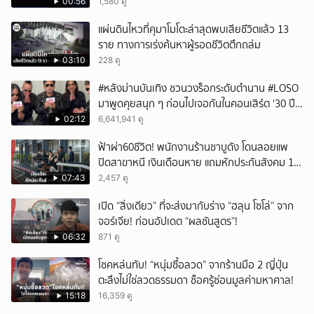
00:56
1,580 ดู
ยกเลิก
แผ่นดินไหวที่คุมาโมโตะล่าสุดพบเสียชีวิตแล้ว 13
ราย ทางการเร่งค้นหาผู้รอดชีวิตตึกถล่ม
03:10
228 ดู
#หลังม่านบันเทิง ชวนวงร็อกระดับตำนาน #LOSO
มาพูดคุยสนุก ๆ ก่อนไปเจอกันในคอนเสิร์ต '30 ปี
LOSO นานเท่าไรก็รอ'
02:12
6,641,941 ดู
ฟ้าผ่า60ชีวิต! พนักงานร้านชาบูดัง โดนลอยแพ
ปิดสาขาหนี เงินเดือนหาย แถมหักประกันสังคม 11
เดือนแต่ไม่ส่ง?
07:43
2,457 ดู
เปิด “สิ่งเดียว” ที่จะส่งมากับร่าง “ฮลุน โซโล่” จาก
จอร์เจีย! ก่อนอัปเดต “ผลชันสูตร”!
06:32
871 ดู
โชคหล่นทับ! “หนุ่มซื้อลวด” จากร้านมือ 2 ญี่ปุ่น
ตะลึงไม่ใช่ลวดธรรมดา ช็อครู้ซ่อนมูลค่ามหาศาล!
15:18
16,359 ดู