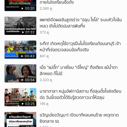
ภายในโรงเรียนชื่อดัง
00:20
2,360 ดู
แพทย์เปิดผลชันสูตรร่าง "ฮลุน โซโล่" ระบบหัวใจล้ม
เหลว ยังไม่ตัดปมสารพิษทิ้ง
01:32
372 ดู
ระทึก! เกิดเหตุใช้อาวุธปืuในโรงเรียนดังนนทบุรี เจ้า
หน้าที่เร่งตรวจสอบข้อเท็จจริง
00:43
841 ดู
เมื่อ "แม่ตั๊ก" มาเยี่ยม "เจ๊ใหญ่" ถึงเตียง แม้น้ำตา
สักหยด ก็ไม่มี
00:54
2,323 ดู
นาซาตาลา หนุ่มอัฟกานิสถาน ที่ฮลุนตั้งใจส่งเรียน
ต่อ วันนี้เจอตัวได้รับรู้สวดภาวนาให้ฮลุน
03:25
195 ดู
ขวัญเอ๋ยขวัญมา! เปิดนาทีหลบคนร้าย เหตุกราด
ยิงกลาง รร