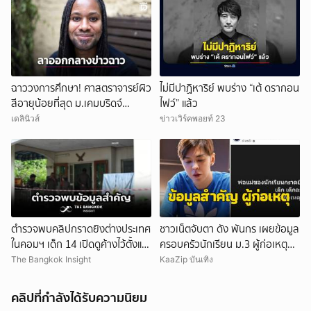
ฉาววงการศึกษา! ศาสตราจารย์ผิว
ไม่มีปาฏิหาริย์ พบร่าง “เต้ ดรากอน
สีอายุน้อยที่สุด ม.เคมบริดจ์
ไฟว์” แล้ว
ประกาศลาออกหลังเผชิญข้อกล่าว
เดลินิวส์
ข่าวเวิร์คพอยท์ 23
หาคัดลอกผลงาน
ตำรวจพบคลิปกราดยิงต่างประเทศ
ชาวเน็ตจับตา ดัง พันกร เผยข้อมูล
ในคอมฯ เด็ก 14 เปิดดูค้างไว้ตั้งแต่
ครอบครัวนักเรียน ม.3 ผู้ก่อเหตุ
วันที่ 30 ก.ค.
และที่มาอาวุธ
The Bangkok Insight
KaaZip บันเทิง
คลิปที่กำลังได้รับความนิยม