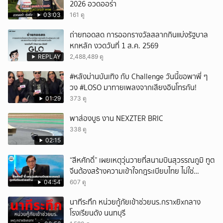
2026 อวดออร่า
03:03
161 ดู
ถ่ายทอดสด การออกรางวัลสลากกินแบ่งรัฐบาล
หกหลัก งวดวันที่ 1 ส.ค. 2569
REPLAY
2,488,489 ดู
#หลังม่านบันเทิง กับ Challenge วันนี้ขอพาพี่ ๆ
วง #LOSO มาทายเพลงจากเสียงอินโทรกัน!
01:29
373 ดู
พาส่องบูธ งาน NEXZTER BRIC
338 ดู
02:15
“สีหศักดิ์” เผยเหตุวุ่นวายที่สนามบินสุวรรณภูมิ ทูต
จีนต้องสร้างความเข้าใจกฎระเบียบไทย ไม่ใช่
ปกป้องฝ่ายจีนเพียงอย่างเดียว
04:54
607 ดู
นาทีระทึก หน่วยกู้ภัยเข้าช่วยนร.กราxยิxกลาง
โรงเรียนดัง นนทบุรี