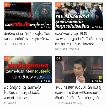
01
02
วิดีโอ
วิดีโอ
นักเรียน เล่านาทีระทึกเหตุโรงเรียน
กองทัพบก ส่งชุด EMS
เผยปลอดภัยดี วอนหยุดแชร์ภาพ
รพ.พระมงกุฎเกล้า รับนักเรียน เหตุ
โรงเรียน จ.นนทบุรี เร่งผ่าตัด
BRIGHTTV.CO.TH
BRIGHTTV.CO.TH
03
04
วิดีโอ
วิดีโอ
พ่อเด็กผู้ก่อเหตุ เดินทางไป
"หนุ่ม กรรชัย" เปิดปม! เด็ก ม.3 ผู้
โรงเรียน ก่อนทรุดปล่อยโฮ
ก่อเหตุกราดยิงเทพศิรินทร์นนท์
จนท.เข้าประครอง
เดิมเป็นเด็กเรียบร้อย แต่ถูกบูลลี่
หนัก คาดแรงกดดันสะสมกลายเป็น
สยามนิวส์
The Room44 Variety