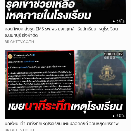
วิดีโอ
กองทัพบก ส่งชุด EMS รพ.พระมงกุฎเกล้า รับนักเรียน เหตุโรงเรียน
จ.นนทบุรี เร่งผ่าตัด
BRIGHTTV.CO.TH
วิดีโอ
นักเรียน เล่านาทีระทึกเหตุโรงเรียน เผยปลอดภัยดี วอนหยุดแชร์ภาพ
BRIGHTTV.CO.TH