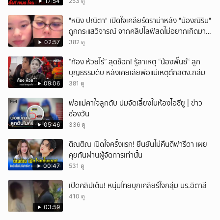
ถูก-ผิดกฎหมาย
17:54
253 ดู
ยกเลิก
"หนิง ปณิตา" เปิดใจเคลียร์ดราม่าหลัง "น้องณิริน"
ถูกกระแสวิจารณ์ จากคลิปไลฟ์สดไม่อยากเกิดมา
หน้าเหมือนพ่อ
02:57
382 ดู
“ก้อง ห้วยไร่” สุดช็อก! รู้สาเหตุ “น้องพั๊นซ์“ ลูก
บุญธรรมดับ หลังเคยเสียพ่อแม่เหตุตึกสตง.ถล่ม
09:06
381 ดู
พ่อแม่คาใจลูกดับ ปมจัดเลี้ยงในห้องไอซียู | ข่าว
ช่องวัน
05:46
336 ดู
ติณติณ เปิดใจครั้งแรก! ยืนยันไม่คืนดีฟารีดา เผย
คุยกันผ่านผู้จัดการเท่านั้น
00:47
531 ดู
เปิดคลิปเต็ม! หนุ่มไทยบุกเคลียร์ใจกลุ่ม นร.อิตาลี
410 ดู
03:59