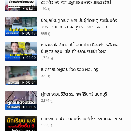
ชีวิตตัวเอง ความสูญเสียอาจรุนแรงกว่านี้
01:34
193 ดู
ข้อมูลใหม่ถูกเปิดเผย! ปมผู้ก่อเหตุโรงเรียนดัง
จังหวัดนนทบุรี ยังอยู่ระหว่างตรวจสอบ
00:47
668 ดู
หมอเจดไขคำตอบ! โรคแม่ม่าย คืออะไร หลังผล
ชันสูตร ฮลุน โซโล่ ทำหลายคนเข้าใจผิด
01:09
1,724 ดู
เปิดรายชื่อผู้เสียชีวิต รอง ผอ.-ครู
381 ดู
00:54
ผู้ก่อเหตุจบชีวิต รร.เทพศิรินทร์ นนทบุรี
2,174 ดู
01:05
นักเรียน ม.4 กอดกันดิ่งชั้น 6 โรงเรียนดังสายไหม
1,229 ดู