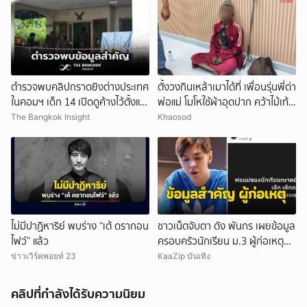
ตำรวจพบคลิปกราดยิงต่างประเทศ
ตั้งวงกินเหล้าเมาได้ที่ เพื่อนรุ่นพี่ด่า
ในคอมฯ เด็ก 14 เปิดดูค้างไว้ตั้งแต่
พ่อแม่ โมโหใช้ผ้าอุดปาก คว้าไม้เท้า
วันที่ 30 ก.ค.
กระหน่ำฟาดเสียชีวิต
The Bangkok Insight
Khaosod
ไม่มีปาฏิหาริย์ พบร่าง “เต้ ดรากอน
ชาวเน็ตจับตา ดัง พันกร เผยข้อมูล
ไฟว์” แล้ว
ครอบครัวนักเรียน ม.3 ผู้ก่อเหตุ
และที่มาอาวุธ
ข่าวเวิร์คพอยท์ 23
KaaZip บันเทิง
คลิปที่กำลังได้รับความนิยม