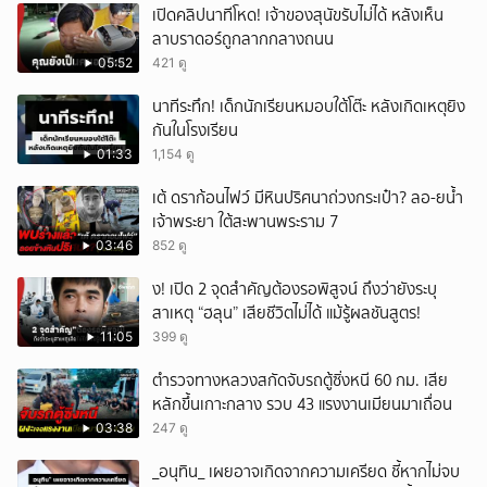
เปิดคลิปนาทีโหด! เจ้าของสุนัขรับไม่ได้ หลังเห็น
ลาบราดอร์ถูกลากกลางถนน
05:52
421 ดู
นาทีระทึก! เด็กนักเรียนหมอบใต้โต๊ะ หลังเกิดเหตุยิง
กันในโรงเรียน
01:33
1,154 ดู
เต้ ดราก้อนไฟว์ มีหินปริศนาถ่วงกระเป๋า? ลอ-ยน้ำ
เจ้าพระยา ใต้สะพานพระราม 7
03:46
852 ดู
ึ้ง! เปิด 2 จุดสำคัญต้องรอพิสูจน์ ถึงว่ายังระบุ
สาเหตุ “ฮลุน” เสียชีวิตไม่ได้ แม้รู้ผลชันสูตร!
11:05
399 ดู
ตำรวจทางหลวงสกัดจับรถตู้ซิ่งหนี 60 กม. เสีย
หลักขึ้นเกาะกลาง รวบ 43 แรงงานเมียนมาเถื่อน
03:38
247 ดู
_อนุทิน_ เผยอาจเกิดจากความเครียด ชี้หากไม่จบ