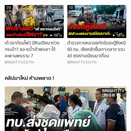
เสียงปืนดังสนั่นหวั่นไหว
09
10
วิดีโอ
วิดีโอ
เต้ ดราก้อนไฟว์ มีหินปริศนาถ่วง
ตำรวจทางหลวงสกัดจับรถตู้ซิ่งหนี
กระเป๋า? ลอ-ยน้ำเจ้าพระยา ใต้
60 กม. เสียหลักขึ้นเกาะกลาง รวบ
สะพานพระราม 7
43 แรงงานเมียนมาเถื่อน
BRIGHTTV.CO.TH
BRIGHTTV.CO.TH
คลิปมาใหม่ ห้ามพลาด !