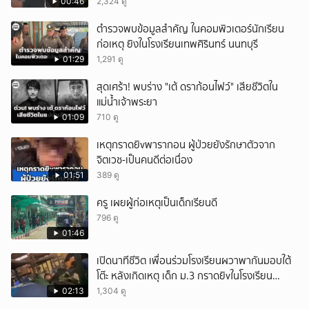
หนัก คาดแรงกดดันสะสมกลายเป็นแรงแค้น จนก่อ
00:46
2,324 ดู
เหตุสลด
ตำรวจพบข้อมูลสำคัญ ในคอมพิวเตอร์นักเรียน
ก่อเหตุ ยิงในโรงเรียนเทพศิรินทร์ นนทบุรี
01:29
1,291 ดู
สุดเศร้า! พบร่าง "เต้ ดราก้อนไฟว์" เสียชีวิตใน
แม่น้ำเจ้าพระยา
01:09
710 ดู
เหตุกราดยิvพารากอน ผู้ป่วยยังรักษาตัวจาก
จิตเวช-เป็นคนดีต่อเนื่อง
01:51
389 ดู
ครู เผยผู้ก่อเหตุเป็นเด็กเรียนดี
796 ดู
01:46
เปิดนาทีชีวิต เพื่อนร่วมโรงเรียนผวาพากันมอบใต้
โต๊ะ หลังเกิดเหตุ เด็ก ม.3 กราดยิvในโรงเรียน
เทพศิรินทร์นนท์ แบบไม่เลือกหน้า เสียงปืนดังสนั่น
02:13
1,304 ดู
หวั่นไหว