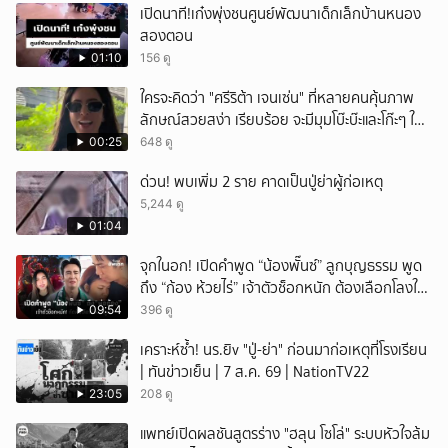
เปิดนาที!เก๋งพุ่งชนศูนย์พัฒนาเด็กเล็กบ้านหนอง
สองตอน
01:10
156 ดู
ใครจะคิดว่า "ศรีริต้า เจนเซ่น" ที่หลายคนคุ้นภาพ
ลักษณ์สวยสง่า เรียบร้อย จะมีมุมโบ๊ะบ๊ะและโก๊ะๆ ให้
ได้อมยิ้มเหมือนกัน งานนี้ทำเอาแฟนๆ ทั้งเอ็นดูทั้ง
00:25
648 ดู
หัวเราะ
ด่วน! พบเพิ่ม 2 ราย คาดเป็นปู่ย่าผู้ก่อเหตุ
5,244 ดู
01:04
จุกในอก! เปิดคำพูด “น้องพั๊นซ์” ลูกบุญธรรม พูด
ถึง “ก้อง ห้วยไร่” เจ้าตัวช็อกหนัก ต้องเลือกโลงให้
ลูก!
09:54
396 ดู
เคราะห์ซ้ำ! นร.ยิv "ปู่-ย่า" ก่อนมาก่อเหตุที่โรงเรียน
| ทันข่าวเย็น | 7 ส.ค. 69 | NationTV22
23:05
208 ดู
แพทย์เปิดผลชันสูตรร่าง "ฮลุน โซโล่" ระบบหัวใจล้ม