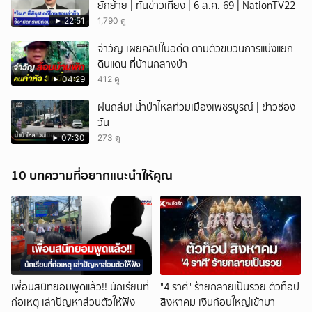
ยักย้าย | ทันข่าวเที่ยง | 6 ส.ค. 69 | NationTV22
22:51
1,790 ดู
จ่าวัญ เผยคลิปในอดีต ตามตัวขบวนการแบ่งแยก
ดินแดน ที่บ้านกลางป่า
04:29
412 ดู
ฝนถล่ม! น้ำป่าไหลท่วมเมืองเพชรบูรณ์ | ข่าวช่อง
วัน
07:30
273 ดู
10 บทความที่อยากแนะนำให้คุณ
เพื่อนสนิทยอมพูดแล้ว!! นักเรียนที่
"4 ราศี" ร้ายกลายเป็นรวย ตัวท็อป
ก่อเหตุ เล่าปัญหาส่วนตัวให้ฟัง
สิงหาคม เงินก้อนใหญ่เข้ามา