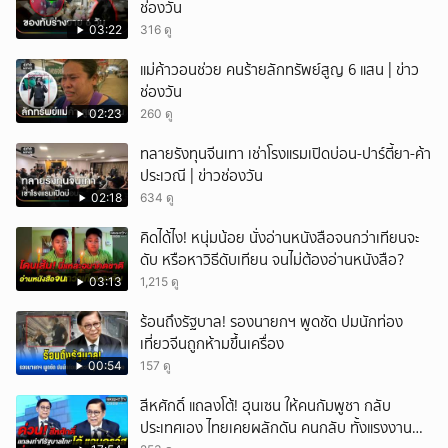
ช่องวัน
03:22
316 ดู
แม่ค้าวอนช่วย คนร้ายลักทรัพย์สูญ 6 แสน | ข่าว
ช่องวัน
02:23
260 ดู
ทลายรังทุนจีนเทา เช่าโรงแรมเปิดบ่อน-ปาร์ตี้ยา-ค้า
ประเวณี | ข่าวช่องวัน
02:18
634 ดู
คิดได้ไง! หนุ่มน้อย นั่งอ่านหนังสือจนกว่าเทียนจะ
ดับ หรือหาวิธีดับเทียน จนไม่ต้องอ่านหนังสือ?
03:13
1,215 ดู
ร้อนถึงรัฐบาล! รองนายกฯ พูดชัด ปมนักท่อง
เที่ยวจีนถูกห้ามขึ้นเครื่อง
00:54
157 ดู
สีหศักดิ์ แถลงโต้! ฮุนเซน ให้คนกัมพูชา กลับ
ประเทศเอง ไทยเคยผลักดัน คนกลับ ทั้งแรงงาน