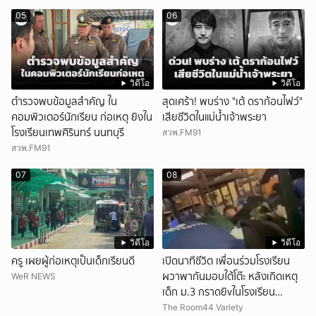
แรงแค้น จนก่อเหตุสลด
05
06
วิดีโอ
วิดีโอ
ตำรวจพบข้อมูลสำคัญ ใน
สุดเศร้า! พบร่าง "เต้ ดราก้อนไฟว์"
คอมพิวเตอร์นักเรียน ก่อเหตุ ยิงใน
เสียชีวิตในแม่น้ำเจ้าพระยา
โรงเรียนเทพศิรินทร์ นนทบุรี
สวพ.FM91
สวพ.FM91
07
08
วิดีโอ
วิดีโอ
ครู เผยผู้ก่อเหตุเป็นเด็กเรียนดี
เปิดนาทีชีวิต เพื่อนร่วมโรงเรียน
ผวาพากันมอบใต้โต๊ะ หลังเกิดเหตุ
WeR NEWS
เด็ก ม.3 กราดยิvในโรงเรียน
เทพศิรินทร์นนท์ แบบไม่เลือกหน้า
The Room44 Variety