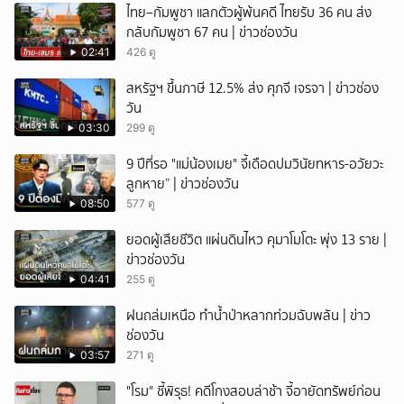
ไทย–กัมพูชา แลกตัวผู้พ้นคดี ไทยรับ 36 คน ส่ง
กลับกัมพูชา 67 คน | ข่าวช่องวัน
02:41
426 ดู
สหรัฐฯ ขึ้นภาษี 12.5% ส่ง ศุภจี เจรจา | ข่าวช่อง
วัน
03:30
299 ดู
9 ปีที่รอ "แม่น้องเมย" จี้เดือดปมวินัยทหาร-อวัยวะ
ลูกหาย” | ข่าวช่องวัน
08:50
577 ดู
ยอดผู้เสียชีวิต แผ่นดินไหว คุมาโมโตะ พุ่ง 13 ราย |
ข่าวช่องวัน
04:41
255 ดู
ฝนถล่มเหนือ ทำน้ำป่าหลากท่วมฉับพลัน | ข่าว
ช่องวัน
03:57
271 ดู
"โรม" ชี้พิรุธ! คดีโกงสอบล่าช้า จี้อายัดทรัพย์ก่อน