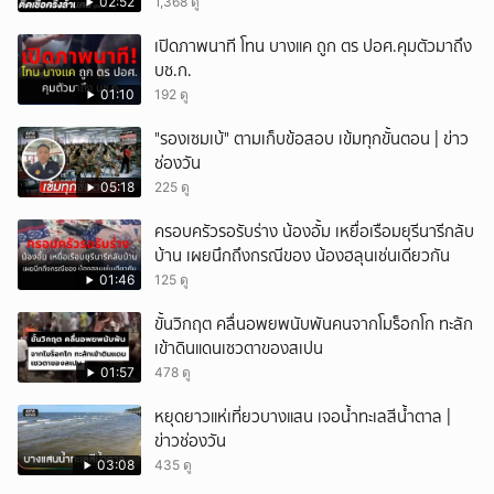
02:52
1,368 ดู
เปิดภาพนาที โทน บางแค ถูก ตร ปอศ.คุมตัวมาถึง
บช.ก.
01:10
192 ดู
"รองเซมเบ้" ตามเก็บข้อสอบ เข้มทุกขั้นตอน | ข่าว
ช่องวัน
05:18
225 ดู
ครอบครัวรอรับร่าง น้องอั้ม เหยื่อเรือมยุรีนารีกลับ
บ้าน เผยนึกถึงกรณีของ น้องฮลุนเช่นเดียวกัน
01:46
125 ดู
ขั้นวิกฤต คลื่นอพยพนับพันคนจากโมร็อกโก ทะลัก
เข้าดินแดนเซวตาของสเปน
01:57
478 ดู
หยุดยาวแห่เที่ยวบางแสน เจอน้ำทะเลสีน้ำตาล |
ข่าวช่องวัน
03:08
435 ดู