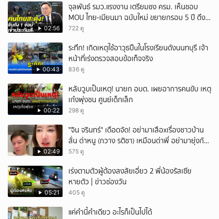
จุลพันธ์ รมว.แรงงาน เตรียมชง ครม. เห็นชอบ
MOU ไทย-เมียนมา ฉบับใหม่ ขยายกรอบ 5 ปี ดึง
แรงงานเข้าระบบ
02:56
722 ดู
ระทึก! เกิดเหตุใช้อาวุธปืuในโรงเรียนดังนนทบุรี เจ้า
หน้าที่เร่งตรวจสอบข้อเท็จจริง
00:43
836 ดู
หลับวูบเป็นเหตุ! นายก อบต. เผยอาการคนขับ เหตุ
เก๋งพุ่งชน ศูนย์เด็กเล็ก
00:22
298 ดู
ั่"จิน จรินทร์" เดือดจัด! อย่ามาเสือxเรื่องชาวบ้าน
ลั่น ด่าหนู (กวาง รติชา) เหมือนด่าพี่ อย่ามายุ่งกับ
คนของผม จบ!!!
02:49
575 ดู
เร่งตามตัวผู้ต้องสงสัยเอี่ยว 2 พี่น้องรัสเซีย
หายตัว | ข่าวช่องวัน
05:21
405 ดู
แค่คำนี้คำเดียว อะไรก็เป็นไปได้