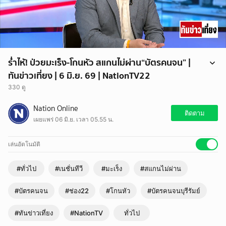
ร่ำไห้! ป่วยมะเร็ง-โกนหัว สแกนไม่ผ่าน“บัตรคนจน” |
ทันข่าวเที่ยง | 6 มิ.ย. 69 | NationTV22
330 ดู
ยายวัย 76 ปี ดีใจเข้าร้านค้าแต่กลับผิดหวังสแกนหน้าไม่ผ่านแม่แต่ร้านค้า
Nation Online
เดียว เพราะป่วยต้องโกนผมออกหาวิกผมในหมู่บ้านไม่มีใครมี เหลือร้าน
ติดตาม
เผยแพร่ 06 มิ.ย. เวลา 05.55 น.
สุดท้ายลองเข้าไปสแกนปรากฏว่า 2 ครั้งผ่าน หลั่งน้ำตาด้วยความดีใจ อยาก
ได้วิกผมเก่าๆสักชิ้นเอาไว้สแกนซื้อสินค้ามะเร็งโกนหัวสแกนไม่ผ่าน บัตร
คนจนบัตรสวัสดิการแห่งรัฐบุรีรัมย์
เล่นอัตโนมัติ
#ทั่วไป
#เนชั่นทีวี
#มะเร็ง
#สแกนไม่ผ่าน
#บัตรคนจน
#ช่อง22
#โกนหัว
#บัตรคนจนบุรีรัมย์
#ทันข่าวเที่ยง
#NationTV
ทั่วไป