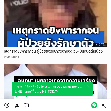
วิดีโอ
เหตุกราดยิvพารากอน ผู้ป่วยยังรักษาตัวจากจิตเวช-เป็นคนดีต่อเนื่อง
WeR NEWS
โควตมุมมองของคุณผ่านคอนเทนต์นี้บน
รีโพสต์หรือโควตมุมมองของคุณผ่านคอน
LINE TODAY
เทนต์นี้บน LINE TODAY