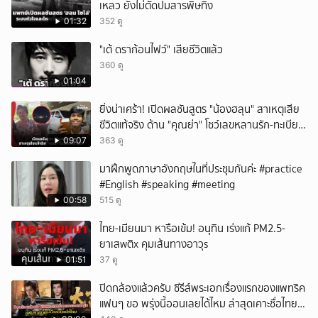
เหลว ยังไม่ตัดปมสารพิษทิ้ง
01:32
352 ดู
"เต้ ดราก้อนไฟว์" เสียชีวิตแล้ว
360 ดู
01:04
ยิ่งน่าเศร้า! เปิดผลชันสูตร "น้องฮลุน" สาเหตุเสีย
ชีวิตแท้จริง ด้าน "คุณย่า" โชว์เลขหลานรัก-ทะเบียน
รถเคลื่อนร่าง!
09:07
363 ดู
มาฝึกพูดภาษาอังกฤษในที่ประชุมกันค่ะ #practice
#English #speaking #meeting
00:58
515 ดู
ไทย-เมียนมา หารือเข้ม! อนุทิน เร่งแก้ PM2.5-
ยาเสwติx คุมเส้นทางอาวุs
01:51
37 ดู
ปิดกล้องแล้วครับ ซีรีส์พระเอกเรื่องแรกของแพทริค
แฟนๆ ขอ พรุ่งนี้ออนเลยได้ไหม ล่าสุดเคาะชื่อไทย