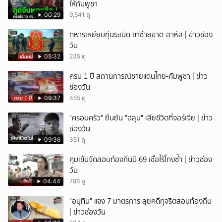
ให้กัมพูชา
00:29
9,541 ดู
ทหารเหยียบทุ่นระเบิด ขาซ้ายขาด-สาหัส | ข่าวช่อง
วัน
05:32
235 ดู
ครบ 1 ปี สถานการณ์ชายแดนไทย-กัมพูชา | ข่าว
ช่องวัน
09:37
455 ดู
"ครอบครัว" ยืนยัน "ฮลุน" เสียชีวิตที่จอร์เจีย | ข่าว
ช่องวัน
09:36
351 ดู
คุมเข้มจัดสอบท้องถิ่นปี 69 เชื่อไร้โกงซ้ำ | ข่าวช่อง
วัน
04:44
786 ดู
"อนุทิน" แจง 7 มาตรการ ลุยคดีทุจริตสอบท้องถิ่น
| ข่าวช่องวัน