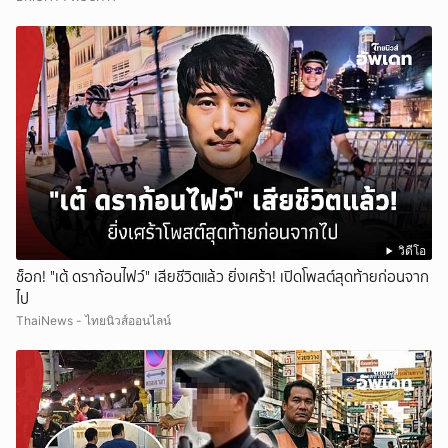
วิดีโอ
ช็อก! "เต้ ดราก้อนไฟว์" เสียชีวิตแล้ว ยิ่งเศร้า! เปิดโพสต์สุดท้ายก่อนจาก
ไป
ThaiNews - ไทยนิวส์ออนไลน์