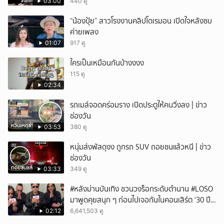
แล้ว
03:00
440 ดู
“น้องปุ้ย” สาวโรงงานคลิปโดเรมอน เปิดใจหลังซบ
ค่ายเพลง
01:07
917 ดู
ใครเป็นเหมือนกันบ้างงงง
115 ดู
02:34
รถเมล์จอดคร่อมราง เปิดประตูให้คนวิ่งลง | ข่าว
ช่องวัน
03:53
380 ดู
หนุ่มส่งพัสดุงง ถูกรถ SUV ถอยชนแล้วหนี | ข่าว
ช่องวัน
03:33
349 ดู
#หลังม่านบันเทิง ชวนวงร็อกระดับตำนาน #LOSO
มาพูดคุยสนุก ๆ ก่อนไปเจอกันในคอนเสิร์ต '30 ปี
LOSO นานเท่าไรก็รอ'
02:12
6,641,503 ดู