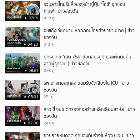
รวบสาวไทยรับหิ้วของเข้าญี่ปุ่น "ไอซ์" ซุกซอง
กาแฟ | ข่าวช่องวัน
07:15
438 ดู
จับแก๊งเวียดนาม หลอกคนไทยส่งยาข้ามชาติ | ข่าว
ช่องวัน
04:23
513 ดู
ปักธงไทย "เนิน 754" ย้อนสมรภูมิทวงแผ่นดินคืน
จากผู้รุกราน | ข่าวช่องวัน
06:51
353 ดู
รพ.อ่างทองแถลง ยอมรับจัดเลี้ยงใน ICU | ข่าว
ช่องวัน
08:01
271 ดู
สาว ขี่ จยย.ตกร่องก่อสร้างเหล็กเสียบสาหัส | ข่าว
ช่องวัน
02:06
244 ดู
ช่วยยายหมดสติ ถูกของทับร่างในห้อง 6 วัน | ข่าว