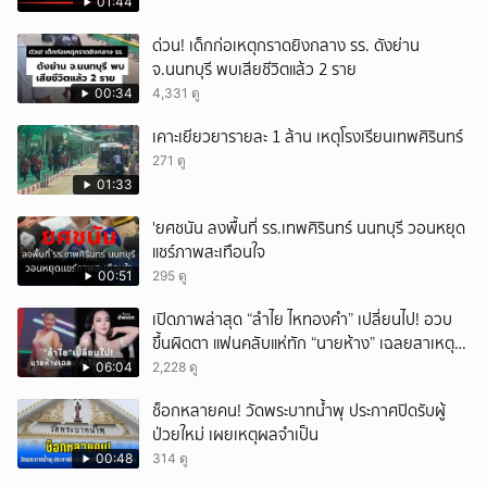
01:44
ด่วน! เด็กก่อเหตุกราดยิงกลาง รร. ดังย่าน
จ.นนทบุรี พบเสียชีวิตแล้ว 2 ราย
00:34
4,331 ดู
เคาะเยียวยารายละ 1 ล้าน เหตุโรงเรียนเทพศิรินทร์
271 ดู
01:33
'ยศชนัน ลงพื้นที่ รร.เทพศิรินทร์ นนทบุรี วอนหยุด
แชร์ภาพสะเทือนใจ
00:51
295 ดู
เปิดภาพล่าสุด “ลำไย ไหทองคำ” เปลี่ยนไป! อวบ
ขึ้นผิดตา แฟนคลับแห่ทัก “นายห้าง” เฉลยสาเหตุ
ชัด!
06:04
2,228 ดู
ช็อกหลายคน! วัดพระบาทน้ำพุ ประกาศปิดรับผู้
ป่วยใหม่ เผยเหตุผลจำเป็น
00:48
314 ดู