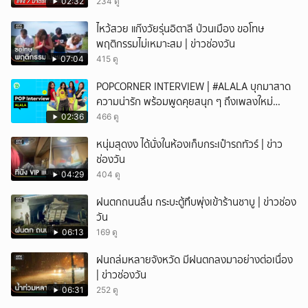
02:32
234 ดู
ไหว้สวย แก๊งวัยรุ่นอิตาลี ป่วนเมือง ขอโทษ
พฤติกรรมไม่เหมาะสม | ข่าวช่องวัน
07:04
415 ดู
POPCORNER INTERVIEW | #ALALA บุกมาสาด
ความน่ารัก พร้อมพูดคุยสนุก ๆ ถึงเพลงใหม่
'ON&OFF'
02:36
466 ดู
หนุ่มสุดงง ได้นั่งในห้องเก็บกระเป๋ารถทัวร์ | ข่าว
ช่องวัน
04:29
404 ดู
ฝนตกถนนลื่น กระบะตู้ทึบพุ่งเข้าร้านชาบู | ข่าวช่อง
วัน
06:13
169 ดู
ฝนถล่มหลายจังหวัด มีฝนตกลงมาอย่างต่อเนื่อง
| ข่าวช่องวัน
06:31
252 ดู