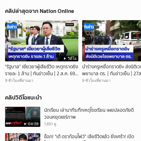
คลิปล่าสุดจาก Nation Online
วิดีโอ
"รัฐบาล" เยียวยาผู้เสียชีวิต เหตุกราดยิง
นำร่างครูเหยื่อกราดยิv ส่งนิติเ
รายละ 1 ล้าน | ทันข่าวเย็น | 2 ส.ค. 69 |
พยาบาล ตร. | ทันข่าวเย็น | 27ส
NationTV22
NationTV22
9 ชั่วโมงที่ผ่านมา
9 ชั่วโมงที่ผ่านมา
คลิปวิดีโอแนะนำ
นักเรียน เล่านาทีระทึกเหตุโรงเรียน เผยปลอดภัยดี
วอนหยุดแชร์ภาพ
04:28
1,651 ดู
ช็อก! "เต้ ดราก้อนไฟว์" เสียชีวิตแล้ว ยิ่งเศร้า! เปิด