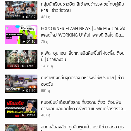
กลุ่มนักเรียนชาวอิตาลีเข้าพบตำรวจ-ขอโทษผู้เสีย
หาย | ข่าวช่องวัน
08:07
481 ดู
POPCORNER FLASH NEWS | #MicMac ชวนฟัง
เพลงใหม่ 'WORKING U' ลั่น! เพลงดี ฮีลใจ เปิด
ฟังได้ทุกสถานการณ์
01:10
75 ดู
สะพัด "ฮุน เซน" สั่งทหารยึดคืนพื้นที่ 4จุดสิ้นเดือน
นี้ | ข่าวช่องวัน
07:33
1,431 ดู
คนร้ายยิงถล่มจุดตรวจ ทหารพลีชีพ 5 นาย | ข่าว
ช่องวัน
05:50
951 ดู
หมอเบ็นซ์ เตือนภัยสายเที่ยวฉายเดี่ยว เตือนพิษ
คาร์บอนมอนอกไซด์ คร่าชีวิต แนะพกเครื่องตรวจ
วัดติดตัว
02:34
467 ดู
จบทุกข้อสงสัย! ทูตจีนพูดแล้ว กรณีข่าว ส่งอาวุธ