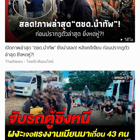
วิดีโอ
เปิดภาพล่าสุด “ตชด.นำทัพ” ยิ่งน่าสลด! หลังคดีเงียบ ก่อนปรากฎตัว
ล่าสุด ยิ่งหดหู่?!
ThaiNews - ไทยนิวส์ออนไลน์