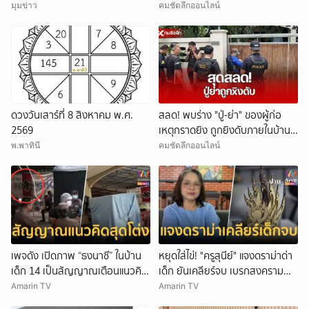
มุมข่าว
คมชัดลึกออนไลน์
ดวงวันเสาร์ที่ 8 สิงหาคม พ.ศ.
สลด! พบร่าง "ปู่-ย่า" ของผู้ก่อ
2569
เหตุกราดยิง ถูกยิงดับภายในบ้าน
พัก
พ.พาทินี
คมชัดลึกออนไลน์
เพจดัง เปิดภาพ “ธงนาซี” ในบ้าน
หยุดใส่ไข่! "ครูสุนีย์" แจงดราม่าด่า
เด็ก 14 เป็นสัญญาณเตือนแนวคิด
เด็ก ยันเคลียร์จบ เบรกสงคราม
สุดโต่ง
Gen
Amarin TV
Amarin TV