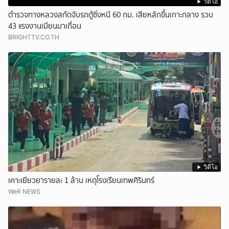
วิดีโอ
ตำรวจทางหลวงสกัดจับรถตู้ซิ่งหนี 60 กม. เสียหลักขึ้นเกาะกลาง รวบ
43 แรงงานเมียนมาเถื่อน
BRIGHTTV.CO.TH
วิดีโอ
เคาะเยียวยารายละ 1 ล้าน เหตุโรงเรียนเทพศิรินทร์
WeR NEWS