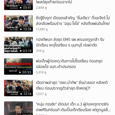
โพสต์สุดท้ายก่อนจากไป
05:41
2,848 ดู
ยิ่งรู้ยิ่งจุก! เปิดของสำคัญ “ชิ้นเดียว” ที่จอเจียร์ ไม่
ส่งกลับพร้อมร่าง “ฮลุน โซโล่” หลังถึงแผ่นดินไทย!
13:28
11,685 ดู
กองทัพบก ส่งชุด EMS รพ.พระมงกุฎเกล้า รับ
นักเรียน เหตุโรงเรียน จ.นนทบุรี เร่งผ่าตัด
03:19
206 ดู
พ่อเด็กผู้ก่อเหตุ เดินทางไปโรงเรียน ก่อนทรุด
ปล่อยโฮ จนท.เข้าประครอง
00:33
5,916 ดู
เปิดภาพล่าสุด “ตชด.นำทัพ” ยิ่งน่าสลด! หลังคดี
เงียบ ก่อนปรากฎตัวล่าสุด ยิ่งหดหู่?!
13:18
1,007 ดู
"หนุ่ม กรรชัย" เปิดปม! เด็ก ม.3 ผู้ก่อเหตุกราดยิง
เทพศิรินทร์นนท์ เดิมเป็นเด็กเรียบร้อย แต่ถูกบูลลี่