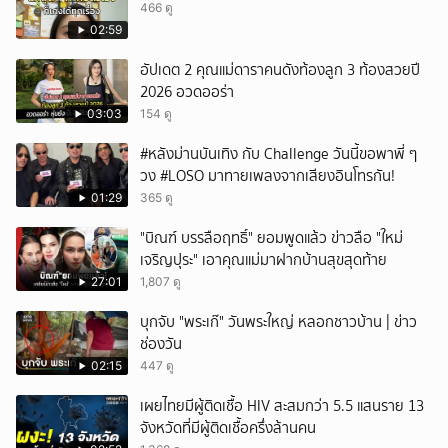
466 ดู
02:59
อัปเดต 2 คุณแม่ดาราคนดังท้องลูก 3 ท้องสวยปี
2026 อวดออร่า
03:03
154 ดู
#หลังม่านบันเทิง กับ Challenge วันนี้ขอพาพี่ ๆ
วง #LOSO มาทายเพลงจากเสียงอินโทรกัน!
01:29
365 ดู
"บิณฑ์ บรรลือฤทธิ์" ยอมพูดแล้ว ข่าวลือ "ใหม่
เจริญปุระ" เอาคุณแม่มาฝากบ้านสุขสุดท้าย
27:01
1,807 ดู
บุกจับ "พระเก๊" วันพระใหญ่ หลอกชาวบ้าน | ข่าว
ช่องวัน
02:15
447 ดู
เผยไทยมีผู้ติดเชื้อ HIV สะสมกว่า 5.5 แสนราย 13
จังหวัดที่มีผู้ติดเชื้อครึ่งล้านคน