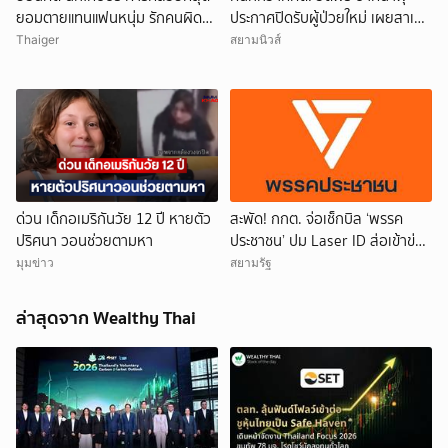
ยอมตายแทนแฟนหนุ่ม รักคนผิด
ประกาศปิดรับผู้ป่วยใหม่ เผยสาเหตุ
ชีวิตดิ่งเหว
สุดสะเทือนใจ
Thaiger
สยามนิวส์
ด่วน เด็กอเมริกันวัย 12 ปี หายตัว
สะพัด! กกต. จ่อเช็กบิล ‘พรรค
ปริศนา วอนช่วยตามหา
ประชาชน’ ปม Laser ID ส่อเข้าข่าย
ยุบพรรคตาม ม.92
มุมข่าว
สยามรัฐ
ล่าสุดจาก Wealthy Thai