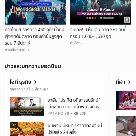
ดาวโจนส์ ร่วงกว่า 460 จุด! น้ำมัน
ลั่นเลย! 9 หุ้นเด่น คาด SET วันนี้
พุ่งกดดันตลาด ทองคำยืนสูงสุด
กรอบ 1,600-1,630 จุด
รอบ 7 สัปดาห์
หุ้นวิชั่น
การเงินธนาคาร
ข่าวและบทความยอดนิยม
ไอที ธุรกิจ
กีฬา
ผลจาก 1 ชั่วโมงที่ผ่านมา
อาลัย “ประกิต อภิสารธนรักษ์”
01
เสียชีวิต ตำนานเจ้าพ่อวงการ
โฆษณาไทย
PPTV HD 36
•
23K
ผันผวนไม่หยุด!! ราคาทองวันนี้
02
ปรับแล้ว 24 ครั้ง