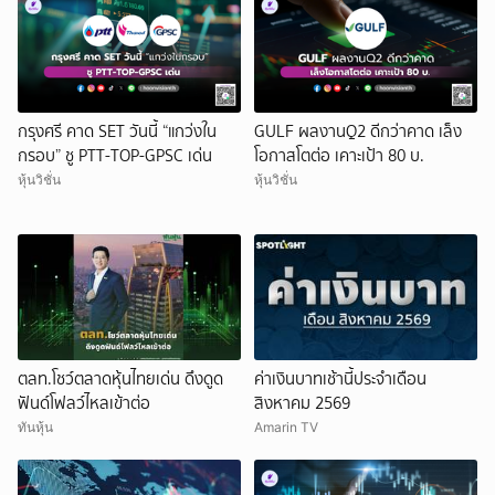
กรุงศรี คาด SET วันนี้ “แกว่งใน
GULF ผลงานQ2 ดีกว่าคาด เล็ง
กรอบ” ชู PTT-TOP-GPSC เด่น
โอกาสโตต่อ เคาะเป้า 80 บ.
หุ้นวิชั่น
หุ้นวิชั่น
ตลท.โชว์ตลาดหุ้นไทยเด่น ดึงดูด
ค่าเงินบาทเช้านี้ประจำเดือน
ฟันด์โฟลว์ไหลเข้าต่อ
สิงหาคม 2569
ทันหุ้น
Amarin TV