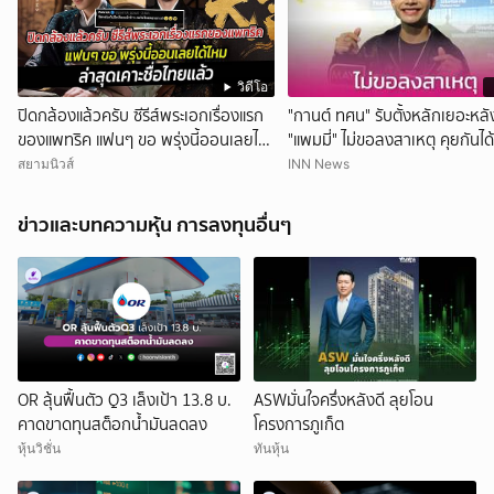
วิดีโอ
ปิดกล้องแล้วครับ ซีรีส์พระเอกเรื่องแรก
"กานต์ ทศน" รับตั้งหลักเยอะหลั
ของแพทริค แฟนๆ ขอ พรุ่งนี้ออนเลยได้
"แพมมี่" ไม่ขอลงสาเหตุ คุยกันได
ไหม ล่าสุดเคาะชื่อไทยแล้ว
เดิม
สยามนิวส์
INN News
ข่าวและบทความหุ้น การลงทุนอื่นๆ
OR ลุ้นฟื้นตัว Q3 เล็งเป้า 13.8 บ.
ASWมั่นใจครึ่งหลังดี ลุยโอน
คาดขาดทุนสต็อกน้ำมันลดลง
โครงการภูเก็ต
หุ้นวิชั่น
ทันหุ้น