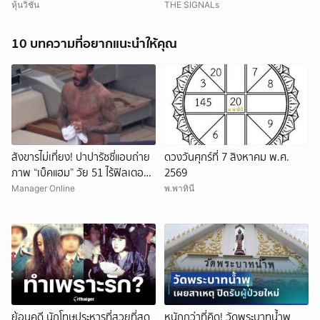
Tech ในเวลานี้
หุ้นวิชั่น
THE SIGNALs
10 บทความที่อยากแนะนำให้คุณ
สังขารไม่เที่ยง! ปาปารัซซี่แอบถ่าย
ดวงวันศุกร์ที่ 7 สิงหาคม พ.ศ.
ภาพ “เบ็คแฮม” วัย 51 ไร้ฟิลเตอร์
2569
เผยให้เห็นผมบาง-ศีรษะล้าน
Manager Online
พ.พาทินี
ย้อนคดี นักโทษประหารที่สวยที่สุด
หนักกว่าที่คิด! วัดพระบาทน้ำพุ