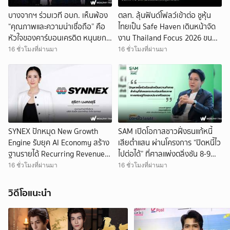
บางจากฯ ร่วมเวที อบก. เห็นพ้อง
ตลท. ลุ้นฟันด์โฟลว์เข้าต่อ ชูหุ้น
“คุณภาพและความน่าเชื่อถือ” คือ
ไทยเป็น Safe Haven เดินหน้าจัด
หัวใจของคาร์บอนเครดิต หนุนยก
งาน Thailand Focus 2026 ขน
ระดับตลาดคาร์บอนไทย
ทัพ 78 บจ. โรดโชว์นักลงทุนทั่วโลก
16 ชั่วโมงที่ผ่านมา
16 ชั่วโมงที่ผ่านมา
SYNEX ปักหมุด New Growth
SAM เปิดโอกาสชาวฝั่งธนแก้หนี้
Engine รับยุค AI Economy สร้าง
เสียต่ำแสน ผ่านโครงการ “ปิดหนี้ไว
ฐานรายได้ Recurring Revenue
ไปต่อได้” ที่ศาลแพ่งตลิ่งชัน 8-9
ขับเคลื่อนการเติบโตอย่างยั่งยืน
ส.ค.69
16 ชั่วโมงที่ผ่านมา
16 ชั่วโมงที่ผ่านมา
วิดีโอแนะนำ