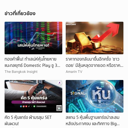
ข่าวที่เกี่ยวข้อง
ทองคำฟื้น! ทำเสน่ห์หุ้นไทยหาย
ราคาทองกลับมาขึ้นอีกครั้ง ‘ชาว
แนะกลยุทธ์ Domestic Play ชู 3
ดอย’ มีลุ้นหลุดจากยอด หรือราคา
หุ้นเด่น
จะลงอีก?
The Bangkok Insight
Amarin TV
คัด 5 หุ้นแกร่ง ฝ่ามรสุม SET
สแกน 5 หุ้นพื้นฐานแกร่งน่าสะสม
ผันผวน!
หลังประกาศงบ และทิศทาง Big
ยกเลิก