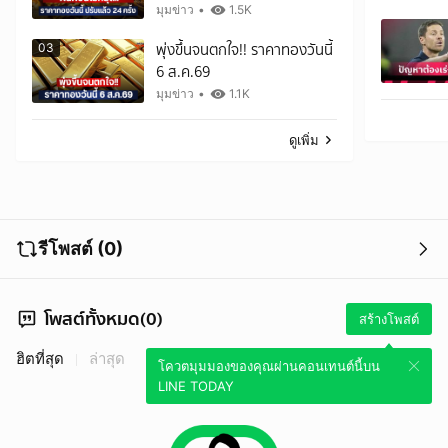
มุมข่าว
•
1.5K
พุ่งขึ้นจนตกใจ!! ราคาทองวันนี้
03
6 ส.ค.69
มุมข่าว
•
1.1K
ดูเพิ่ม
รีโพสต์ (0)
โพสต์ทั้งหมด(0)
สร้างโพสต์
ฮิตที่สุด
ล่าสุด
โควตมุมมองของคุณผ่านคอนเทนต์นี้บน
LINE TODAY