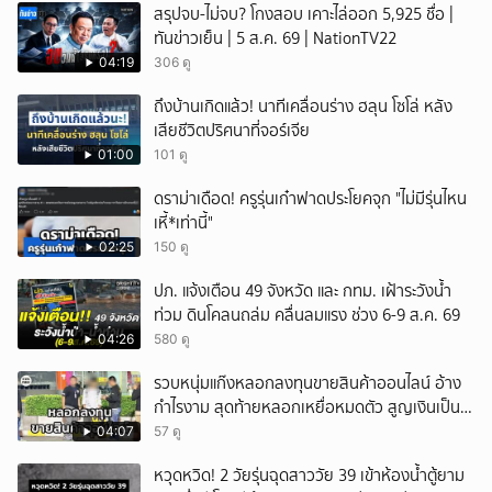
สรุปจบ-ไม่จบ? โกงสอบ เคาะไล่ออก 5,925 ชื่อ |
ทันข่าวเย็น | 5 ส.ค. 69 | NationTV22
04:19
306 ดู
ถึงบ้านเกิดแล้ว! นาทีเคลื่อนร่าง ฮลุน โซโล่ หลัง
เสียชีวิตปริศนาที่จอร์เจีย
01:00
101 ดู
ดราม่าเดือด! ครูรุ่นเก๋าฟาดประโยคจุก "ไม่มีรุ่นไหน
เหี้*เท่านี้"
02:25
150 ดู
ปภ. แจ้งเตือน 49 จังหวัด และ กทม. เฝ้าระวังน้ำ
ท่วม ดินโคลนถล่ม คลื่นลมแรง ช่วง 6-9 ส.ค. 69
04:26
580 ดู
รวบหนุ่มแก๊งหลอกลงทุนขายสินค้าออนไลน์ อ้าง
กำไรงาม สุดท้ายหลอกเหยื่อหมดตัว สูญเงินเป็น
แสนบาท ยังให้การปฏิเสธ
04:07
57 ดู
หวุดหวิด! 2 วัยรุ่นฉุดสาววัย 39 เข้าห้องน้ำตู้ยาม