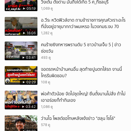
วิ่งเต้น ตั้งด่าน มันถึงได้เกิด 5 ศ_ที่ชลบุรี
05:19
1,069 ดู
อ.วีระ หวิดฟิวส์ขาด ถามข้าราชการคุณหัวเราะอะไร
ที่นั่งอยู่อายุมากกว่าผมเหรอ ในวงกมธ.งบ 70
16:06
1,282 ดู
คนร้ายยิงทหารพรานดับ 5 ชาวบ้านเจ็บ 5 | ข่าว
ช่องวัน
03:41
493 ดู
จอดรถหน้าบ้านคนอื่น สุดท้ายปูนตกใส่รถ งานนี้
ใครรับผิดชอบ?
02:29
108 ดู
พ่อค้าตัวน้อย จัดไปชุดใหญ่! ยืนตั้งนานไม่สั่ง ถ้าไม่
เอาอร่อยก็ทำกินเอง
03:42
1,086 ดู
ว่านไฉ โพสต์ขอโทษหลังแจ้งข่าว "ฮลุน โซโล่"
578 ดู