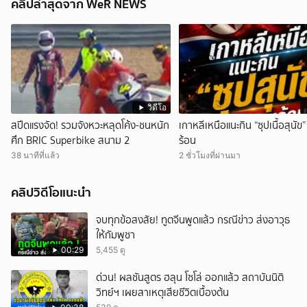
คลิปล่าสุดจาก WeR NEWS
วิดีโอ
สปีดแรงจัด! รวมจังหวะหลุดโค้ง-ชนหนัก
เกาหลีเหนือแนะกิน “ซุปเนื้อสุนั
ศึก BRIC Superbike สนาม 2
ร้อน
38 นาทีที่แล้ว
2 ชั่วโมงที่ผ่านมา
คลิปวิดีโอแนะนำ
จบทุกข้อสงสัย! ทูตจีนพูดแล้ว กรณีข่าว ส่งอาวุธ
ให้กัมพูชา
00:29
5,455 ดู
ด่วน! ผลชันสูตร ฮลุน โซโล่ ออกแล้ว สถาบันนิติ
วิทย์ฯ เผยสาเหตุเสียชีวิตเบื้องต้น