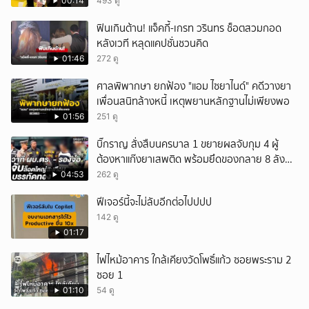
#POPCORNER เร็ว ๆ นี้ที่ #LINETODAYPOP
00:14
493 ดู
ยกเลิก
ฟินเกินต้าน! แจ็คกี้-เกรท วรินทร ช็อตสวมกอด
หลังเวที หลุดแคปชั่นชวนคิด
01:46
272 ดู
ศาลพิพากษา ยกฟ้อง "แอม ไซยาไนด์" คดีวางยา
เพื่อนสนิทล้างหนี้ เหตุพยานหลักฐานไม่เพียงพอ
01:56
251 ดู
บิ๊กราญ สั่งสืบนครบาล 1 ขยายผลจับกุม 4 ผู้
ต้องหาแก๊งยาเสพติด พร้อมยึดของกลาย 8 ลัง
ส่งผ่านขนส่งเอกชนเข้า กทม.
04:53
262 ดู
ฟีเจอร์นี้จะไม่ลับอีกต่อไปปปป
142 ดู
01:17
ไฟไหม้อาคาร ใกล้เคียงวัดโพธิ์แก้ว ซอยพระราม 2
ซอย 1
01:10
54 ดู