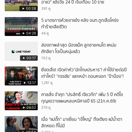
อาแว" แข้งวัย 24 ปี เจ็บเกือบ 10 ราย
00:38
391 ดู
5 มาตรการห้วยขาแข้ง หลัง จนท.ถูกเสือโคร่ง
ทำร้ายเสียชีวิต
04:26
46 ดู
ส่องภาพล่าสุด น้องแม็ค ลูกชายคนโต แหม่ม
คัทลียา โตเป็นหนุ่มแล้ว
00:17
102 ดู
ยิ่งตะลึง! เปิดค่าหัว“นักโทษประหาร”! ค่าใช้จ่ายต่อปี
เท่าไหร่? “กรรชัย” แสกหน้า ถอนหงอก “ป้าป๋อง”!
12:17
1,281 ดู
ศาลสั่ง จำคุก "ประสิทธิ์ เจียวก๊ก" เพิ่ม 5 ปี คดีไข
กุญแจวางแผนหลบหนีศาลปี 65 (21ก.ค.69)
06:52
276 ดู
เมื่อ "แม่ตั๊ก" มาเยี่ยม "เจ๊ใหญ่" ถึงเตียง แม้น้ำตา
สักหยด ก็ไม่มี