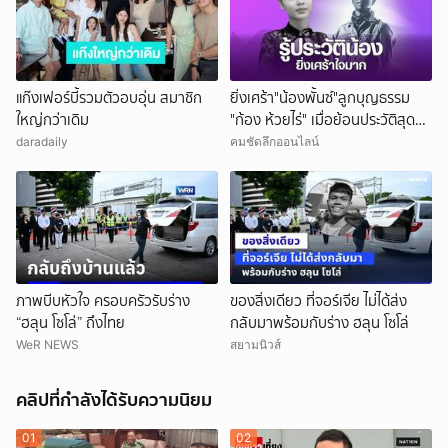
แก๊งเฟอร์บี้รวมตัวอบอุ่น สมาชิก
ยิ่งเศร้า"น้องพั้นซ์"ลูกบุญธรรม
ใหญ่กว่าเดิม
"ก้อง ห้วยไร่" เมื่อย้อนประวัติสุดน่า
สงสาร
daradaily
คมชัดลึกออนไลน์
ภาพบีบหัวใจ ครอบครัวรับร่าง
ของสิ่งเดียว ที่จอร์เจีย ไม่ได้ส่ง
“ฮลุน โซโล่” ถึงไทย
กลับมาพร้อมกับร่าง ฮลุน โซโล่
WeR NEWS
สยามนิวส์
คลิปที่กำลังได้รับความนิยม
01
02