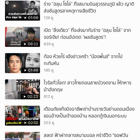
ร่าง “ฮลุน โซโล่” ถึงสนามบินสุวรรณภูมิ แล้ว ญาติ
ส่งชันสูตรสาเหตุการเสียชีวิต
01:06
126 ดู
เปิด “สิ่งเดียว” ที่จะส่งมากับร่าง “ฮลุน โซโล่” จาก
จอร์เจีย! ก่อนอัปเดต “ผลชันสูตร”!
06:32
839 ดู
ก้อง ห้วยไร่ แจ้งข่าวเศร้า "น้องพั้นช์" จากไป
กะทันหัน
01:46
190 ดู
ไวรัลทั่วโลก! สาวไทยถอนสายบัวงดงาม ให้ทหาร
ม้าอังกฤษ
00:23
812 ดู
เตือนภัยแก๊งมิจฉาชีพเช่าบ้านรายวันย่านดอนเมือง
แอบอ้างเป็นเจ้าของบ้าน หลอกกู้เงินนอกระบบ
02:52
203 ดู
สลด! ฟ้าผ่ากลางสนามบอล คร่าชีวิต "ซอฟวัน