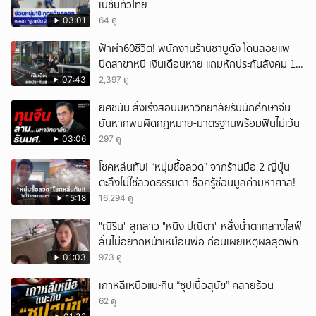
เนชั่นทั่วไทย
03:01
64 ดู
ฟ้าผ่า60ชีวิต! พนักงานร้านชาบูดัง โดนลอยแพ
ปิดสาขาหนี เงินเดือนหาย แถมหักประกันสังคม 11
เดือนแต่ไม่ส่ง?
07:43
2,397 ดู
ยศชนัน สั่งเร่งสอบมหาวิทยาลัยรับนักศึกษาจีน
ยันหากพบผิดกฎหมาย-มาตรฐานพร้อมฟันไม่เว้น
03:06
297 ดู
โชคหล่นทับ! “หนุ่มซื้อลวด” จากร้านมือ 2 ญี่ปุ่น
ตะลึงไม่ใช่ลวดธรรมดา ช็อครู้ซ่อนมูลค่ามหาศาล!
15:18
16,294 ดู
"ณิริน" ลูกสาว "หนิง ปณิตา" หลั่งน้ำตากลางไลฟ์
ลั่นไม่อยากหน้าเหมือนพ่อ ก่อนเผยเหตุผลสุดพีก
01:03
973 ดู
เกาหลีเหนือแนะกิน “ซุปเนื้อสุนัข” คลายร้อน
62 ดู