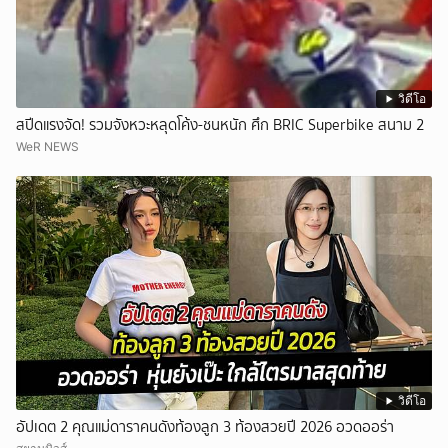
วิดีโอ
สปีดแรงจัด! รวมจังหวะหลุดโค้ง-ชนหนัก ศึก BRIC Superbike สนาม 2
WeR NEWS
วิดีโอ
อัปเดต 2 คุณแม่ดาราคนดังท้องลูก 3 ท้องสวยปี 2026 อวดออร่า