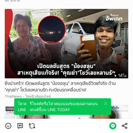
สยามนิวส์
วิดีโอ
ยิ่งน่าเศร้า! เปิดผลชันสูตร "น้องฮลุน" สาเหตุเสียชีวิตแท้จริง ด้าน
"คุณย่า" โชว์เลขหลานรัก-ทะเบียนรถเคลื่อนร่าง!
ThaiNews - ไทยนิวส์ออนไลน์
โควตมุมมองของคุณผ่านคอนเทนต์นี้บน
รีโพสต์หรือโควตมุมมองของคุณผ่านคอน
LINE TODAY
เทนต์นี้บน LINE TODAY