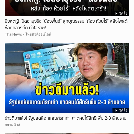
วิดีโอ
ยิ่งหดหู่! เปิดอายุจริง “น้องพั๊นซ์“ ลูกบุญธรรม “ก้อง ห้วยไร่” หลังโพสต์
ช็อกกลางดึก ทำใจหาย!
ThaiNews - ไทยนิวส์ออนไลน์
วิดีโอ
ข่าวดีมาแล้ว! รัฐปลดล็อกเกณฑ์รถเก่า คาดคนได้สิทธิเพิ่ม 2-3 ล้านราย
สยามนิวส์