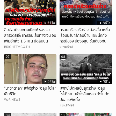
วิดีโอ
วิดีโอ
สืบต่อแก๊งมะขามเปียก! รองจ๋อ -
ครอบครัวรอรับร่าง น้องอั้ม เหยื่อ
สารวัตรแจ๊ะ แกะรอยเส้นทางเงิน จับ
เรือมยุรีนารีกลับบ้าน เผยนึกถึง
เพิ่มอีกหิ้ว 1.5 แสน ยัดสินบน
กรณีของ น้องฮลุนเช่นเดียวกัน
BRIGHTTV.CO.TH
สยามนิวส์
07
08
วิดีโอ
วิดีโอ
“นาซาตาลา” เพิ่งรู้ข่าว “ฮลุน โซโล่”
แพทย์เปิดผลชันสูตรร่าง "ฮลุน
เสียชีวิต
โซโล่" ระบบหัวใจล้มเหลว ยังไม่ตัด
ปมสารพิษทิ้ง
WeR NEWS
สวพ.FM91
09
10