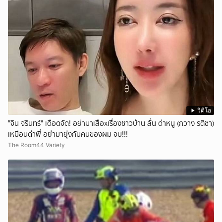
วิดีโอ
ั่"จิน จรินทร์" เดือดจัด! อย่ามาเสือxเรื่องชาวบ้าน ลั่น ด่าหนู (กวาง รติชา)
เหมือนด่าพี่ อย่ามายุ่งกับคนของผม จบ!!!
The Room44 Variety