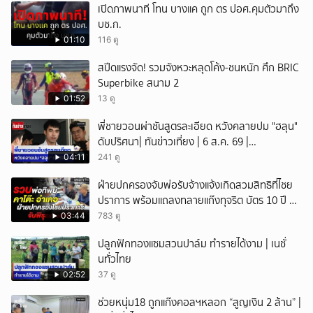
เปิดภาพนาที โทน บางแค ถูก ตร ปอศ.คุมตัวมาถึง
บช.ก.
01:10
116 ดู
สปีดแรงจัด! รวมจังหวะหลุดโค้ง-ชนหนัก ศึก BRIC
Superbike สนาม 2
01:52
13 ดู
พี่ชายวอนผ่าชันสูตรละเอียด หวังคลายปม "ฮลุน"
ดับปริศนา| ทันข่าวเที่ยง | 6 ส.ค. 69 |
NationTV22
04:11
241 ดู
ฝ่ายปกครองจับพ่อรับจ้างแจ้งเกิดสวมสิทธิที่ไชย
ปราการ พร้อมแถลงทลายแก๊งทุจริต บัตร 10 ปี ที่
แม่สอด
03:44
783 ดู
ปลูกฟักทองแซมสวนปาล์ม ทำรายได้งาม | เนชั่
นทั่วไทย
02:52
37 ดู
ช่วยหนุ่ม18 ถูกแก๊งคอลฯหลอก “สูญเงิน 2 ล้าน” |