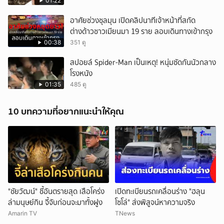
01:22
อาศัยช่วงชุลมุน เปิดคลิปนาทีเจ้าหน้าที่สกัด
ต่างด้าวชาวเมียนมา 19 ราย ลอบเดินทางเข้ากรุง
00:38
351 ดู
สปอยล์ Spider-Man เป็นเหตุ! หนุ่มซัดกันนัวกลาง
โรงหนัง
01:35
485 ดู
10 บทความที่อยากแนะนำให้คุณ
"ชัยวัฒน์" ชี้อันตรายสุด เสือโคร่ง
เปิดทะเบียนรถเคลื่อนร่าง "ฮลุน
ล่ามนุษย์กิน จี้จับก่อนจะมาทั้งฝูง
โซโล่" ส่งพิสูจน์หาความจริง
Amarin TV
TNews