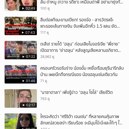
ลั่น ด่าหนู (กวาง รติชา) เหมือนด่าพี่ อย่ามายุ่งกับ
คนของผม จบ!!!
02:49
100 ดู
สืบต่อแก๊งมะขามเปียก! รองจ๋อ - สารวัตรแจ๊ะ
แกะรอยเส้นทางเงิน จับเพิ่มอีกหิ้ว 1.5 แสน ยัด
สินบน
07:43
117 ดู
ตะลึง! รายได้ “ฮลุน” ก่อนเสียในจอร์เจีย “พี่ชาย”
เปิดอาการ “ย่าฮลุน” หลังสูญเสียหลานอภิชาต
บุตร!
07:22
28,962 ดู
ครอบครัวรอรับร่าง น้องอั้ม เหยื่อเรือมยุรีนารีกลับ
บ้าน เผยนึกถึงกรณีของ น้องฮลุนเช่นเดียวกัน
01:46
71 ดู
“นาซาตาลา” เพิ่งรู้ข่าว “ฮลุน โซโล่” เสียชีวิต
763 ดู
02:17
ใครจะคิดว่า "ศรีริต้า เจนเซ่น" ที่หลายคนคุ้นภาพ
ลักษณ์สวยสง่า เรียบร้อย จะมีมุมโบ๊ะบ๊ะและโก๊ะๆ ให้