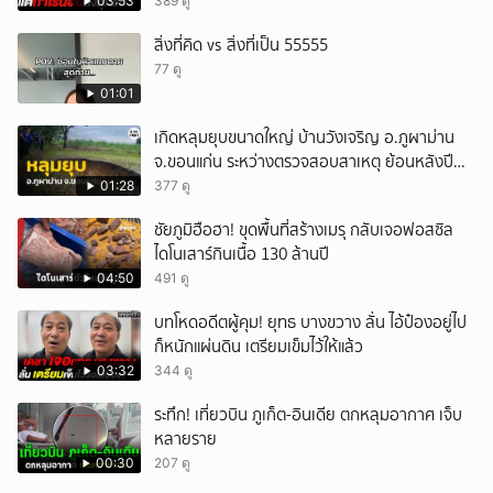
03:53
389 ดู
สิ่งที่คิด vs สิ่งที่เป็น 55555
77 ดู
01:01
เกิดหลุมยุบขนาดใหญ่ บ้านวังเจริญ อ.ภูผาม่าน
จ.ขอนแก่น ระหว่างตรวจสอบสาเหตุ ย้อนหลังปี
2568 พบเคยพบหลุมยุบมาแล้วครั้งหนึ่ง
01:28
377 ดู
ชัยภูมิฮือฮา! ขุดพื้นที่สร้างเมรุ กลับเจอฟอสซิล
ไดโนเสาร์กินเนื้อ 130 ล้านปี
04:50
491 ดู
บทโหดอดีตผู้คุม! ยุทธ บางขวาง ลั่น ไอ้ป๋องอยู่ไป
ก็หนักแผ่นดิน เตรียมเข็มไว้ให้แล้ว
03:32
344 ดู
ระทึก! เที่ยวบิน ภูเก็ต-อินเดีย ตกหลุมอากาศ เจ็บ
หลายราย
00:30
207 ดู