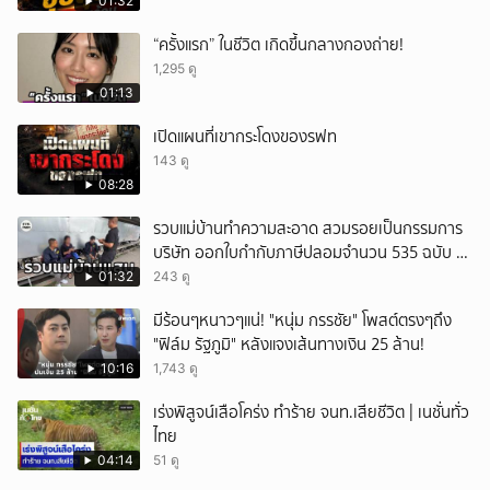
01:32
“ครั้งแรก” ในชีวิต เกิดขึ้นกลางกองถ่าย!
1,295 ดู
01:13
เปิดแผนที่เขากระโดงของรฟท
143 ดู
08:28
รวบแม่บ้านทำความสะอาด สวมรอยเป็นกรรมการ
บริษัท ออกใบกำกับภาษีปลอมจำนวน 535 ฉบับ รัฐ
เสียหายกว่า 129 ล้านบาท
01:32
243 ดู
มีร้อนๆหนาวๆแน่! "หนุ่ม กรรชัย" โพสต์ตรงๆถึง
"ฟิล์ม รัฐภูมิ" หลังแจงเส้นทางเงิน 25 ล้าน!
10:16
1,743 ดู
เร่งพิสูจน์เสือโคร่ง ทำร้าย จนท.เสียชีวิต | เนชั่นทั่ว
ไทย
04:14
51 ดู