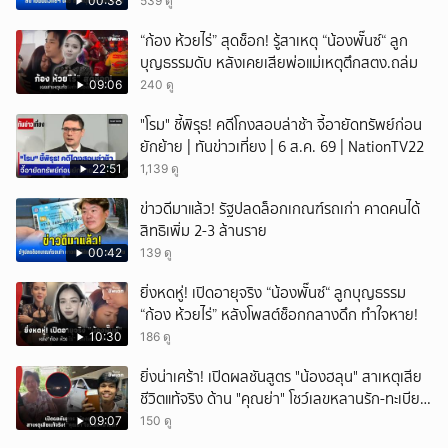
00:38
539 ดู
“ก้อง ห้วยไร่” สุดช็อก! รู้สาเหตุ “น้องพั๊นซ์“ ลูก
บุญธรรมดับ หลังเคยเสียพ่อแม่เหตุตึกสตง.ถล่ม
09:06
240 ดู
"โรม" ชี้พิรุธ! คดีโกงสอบล่าช้า จี้อายัดทรัพย์ก่อน
ยักย้าย | ทันข่าวเที่ยง | 6 ส.ค. 69 | NationTV22
22:51
1,139 ดู
ข่าวดีมาแล้ว! รัฐปลดล็อกเกณฑ์รถเก่า คาดคนได้
สิทธิเพิ่ม 2-3 ล้านราย
00:42
139 ดู
ยิ่งหดหู่! เปิดอายุจริง “น้องพั๊นซ์“ ลูกบุญธรรม
“ก้อง ห้วยไร่” หลังโพสต์ช็อกกลางดึก ทำใจหาย!
10:30
186 ดู
ยิ่งน่าเศร้า! เปิดผลชันสูตร "น้องฮลุน" สาเหตุเสีย
ชีวิตแท้จริง ด้าน "คุณย่า" โชว์เลขหลานรัก-ทะเบียน
รถเคลื่อนร่าง!
09:07
150 ดู