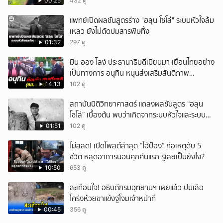
ได้อมยิ้มเหมือนกัน งานนี้ทำเอาแฟนๆ ทั้งเอ็นดูทั้ง
00:25
432 ดู
หัวเราะ
แพทย์เปิดผลชันสูตรร่าง "ฮลุน โซโล่" ระบบหัวใจล้ม
เหลว ยังไม่ตัดปมสารพิษทิ้ง
01:32
297 ดู
มิน ออง ไลง์ ประธานาธิบดีเมียนมา เยือนไทยอย่าง
เป็นทางการ อนุทิน หนุนส่งเสริมสันติภาพ
เสถียรภาพชายแดน
14:13
102 ดู
สถาบันนิติวิทยาศาสตร์ แถลงผลชันสูตร “ฮลุน
โซโล่” เบื้องต้น พบว่าเกิดจากระบบหัวใจและระบบ
ไหลเวียนโลหิตล้มเหลว
01:51
102 ดู
ไม่สลด! เปิดโพสต์ล่าสุด “ไอ้ป๋อง” ก่อเหตุดับ 5
ชีวิต หลุดอาการนอนคุกคืนแรก รู้เลยเป็นยังไง?
10:50
653 ดู
สะเทือนใจ! อธิบดีกรมอุทยานฯ เผยแล้ว ปมเสือ
โคร่งห้วยขาแข้งจู่โจมเจ้าหน้าที่
00:45
356 ดู