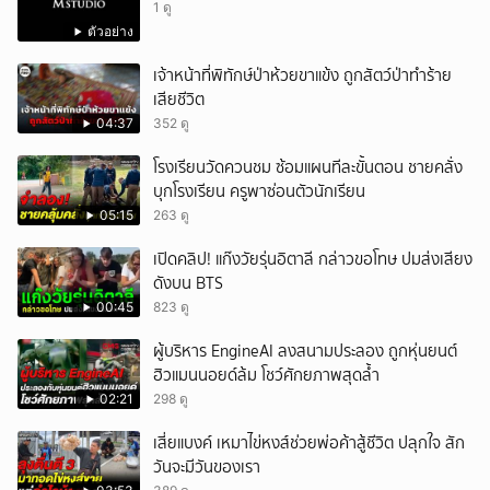
1 ดู
ตัวอย่าง
เจ้าหน้าที่พิทักษ์ป่าห้วยขาแข้ง ถูกสัตว์ป่าทำร้าย
เสียชีวิต
04:37
352 ดู
โรงเรียนวัดควนชม ซ้อมแผนทีละขั้นตอน ชายคลั่ง
บุกโรงเรียน ครูพาซ่อนตัวนักเรียน
05:15
263 ดู
เปิดคลิป! แก๊งวัยรุ่นอิตาลี กล่าวขอโทษ ปมส่งเสียง
ดังบน BTS
00:45
823 ดู
ผู้บริหาร EngineAI ลงสนามประลอง ถูกหุ่นยนต์
ฮิวแมนนอยด์ล้ม โชว์ศักยภาพสุดล้ำ
02:21
298 ดู
เสี่ยแบงค์ เหมาไข่หงส์ช่วยพ่อค้าสู้ชีวิต ปลุกใจ สัก
วันจะมีวันของเรา