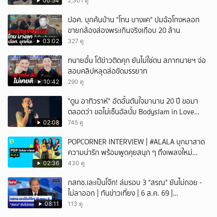
00:54
2,301 ดู
ปอศ. บุกค้นบ้าน "โทน บางแค" ปมฉ้อโกงหลอก
ขายกล้องส่องพระเกินจริงเกือบ 20 ล้าน
03:02
327 ดู
ทนายอั๋น โต้ข่าวติดคุก ยันไม่ใช่ตน สภาทนายฯ จ่อ
สอบคลิปหลุดส่อขัดมรรยาท
10:42
290 ดู
"ตูน อาทิวราห์" อัดอั้นตันใจมานาน 20 ปี ขอมา
ตลอดว่า ขอไม่เซ็นอัลบั้ม Bodyslam in Love
Vol.1-2 ที่เป็นปกผู้ชายยิ้มแฉ่งสองคน พร้อมเผย
02:08
745 ดู
เหตุผลชัดว่า ค่ายเก่านำเอามาทำเอง ทำโดยไม่
POPCORNER INTERVIEW | #ALALA บุกมาสาด
บอกอะไรทางเจ้าตัวเลย
ความน่ารัก พร้อมพูดคุยสนุก ๆ ถึงเพลงใหม่
'ON&OFF'
02:36
430 ดู
กสทช.เละเป็นโจ๊ก! ล่มรอบ 3 "สรณ" ยันไม่ถอย -
ไม่ลาออก | ทันข่าวเที่ยง | 6 ส.ค. 69 |
NationTV22
08:11
113 ดู