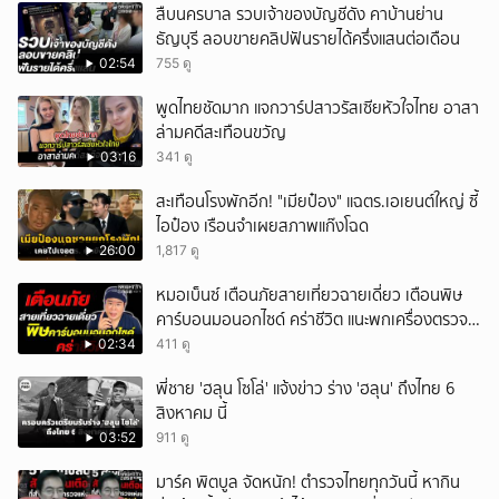
สืบนครบาล รวบเจ้าของบัญชีดัง คาบ้านย่าน
ธัญบุรี ลอบขายคลิปฟันรายได้ครึ่งแสนต่อเดือน
02:54
755 ดู
พูดไทยชัดมาก แจกวาร์ปสาวรัสเซียหัวใจไทย อาสา
ล่ามคดีสะเทือนขวัญ
03:16
341 ดู
สะเทือนโรงพักอีก! "เมียป๋อง" แฉตร.เอเยนต์ใหญ่ ซี้
ไอป๋อง เรือนจำเผยสภาพแก๊งโฉด
26:00
1,817 ดู
หมอเบ็นซ์ เตือนภัยสายเที่ยวฉายเดี่ยว เตือนพิษ
คาร์บอนมอนอกไซด์ คร่าชีวิต แนะพกเครื่องตรวจ
วัดติดตัว
02:34
411 ดู
พี่ชาย 'ฮลุน โซโล่' แจ้งข่าว ร่าง 'ฮลุน' ถึงไทย 6
สิงหาคม นี้
03:52
911 ดู
มาร์ค พิตบูล จัดหนัก! ตำรวจไทยทุกวันนี้ หากิน