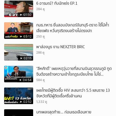
6 อารมณ์? กับนักแข่ง EP.1
284 ดู
01:50
กมธ.ทหาร ยื่นสอบบังเกอร์จันทบุรี-ตราด ใช้ไม้ค้ำ
เสี่ยงพัง หวั่นทุจริตงบสร้างไม่ตรงปก
03:12
250 ดู
พาส่องบูธ งาน NEXZTER BRIC
286 ดู
02:15
“สีหศักดิ์” เผยเหตุวุ่นวายที่สนามบินสุวรรณภูมิ ทูต
จีนต้องสร้างความเข้าใจกฎระเบียบไทย ไม่ใช่
ปกป้องฝ่ายจีนเพียงอย่างเดียว
04:54
584 ดู
เผยไทยมีผู้ติดเชื้อ HIV สะสมกว่า 5.5 แสนราย 13
จังหวัดที่มีผู้ติดเชื้อครึ่งล้านคน
02:52
1,332 ดู
บทเพลงสุดท้าย... ก่อนเธอเลือนหาย