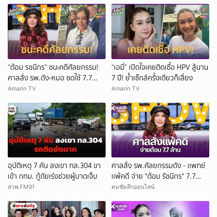
“ต้อม รชนีกร” ชนะคดีศัลยกรรม!
“เอมี่” เปิดใจเคยติดเชื้อ HPV สู้นาน
ศาลสั่ง รพ.ดัง-หมอ ชดใช้ 7.7
7 ปี! ย้ำเซ็กส์ครั้งเดียวก็เสี่ยง
ล้าน
Amarin TV
Amarin TV
อุบัติเหตุ 7 คัน ลงเขา ทล.304 ขา
ศาลสั่ง รพ.ศัลยกรรมดัง - เเพทย์
เข้า กทม. กู้ภัยเร่งช่วยผู้บาดเจ็บ
เเพ้คดี จ่าย "ต้อม รัชนีกร" 7.7
ล้าน
สวพ.FM91
คมชัดลึกออนไลน์