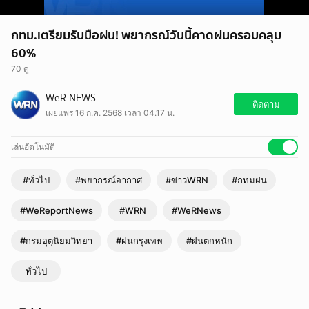
กทม.เตรียมรับมือฝน! พยากรณ์วันนี้คาดฝนครอบคลุม
60%
70 ดู
WeR NEWS
ติดตาม
เผยแพร่ 16 ก.ค. 2568 เวลา 04.17 น.
เล่นอัตโนมัติ
#ทั่วไป
#พยากรณ์อากาศ
#ข่าวWRN
#กทมฝน
#WeReportNews
#WRN
#WeRNews
#กรมอุตุนิยมวิทยา
#ฝนกรุงเทพ
#ฝนตกหนัก
ทั่วไป