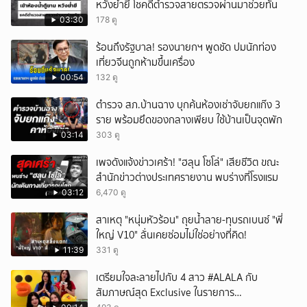
หวังย่ำยี โชคดีตำรวจสายตรวจผ่านมาช่วยทัน
03:30
178 ดู
ร้อนถึงรัฐบาล! รองนายกฯ พูดชัด ปมนักท่อง
เที่ยวจีนถูกห้ามขึ้นเครื่อง
00:54
132 ดู
ตำรวจ สภ.บ้านฉาง บุกค้นห้องเช่าจับยกแก๊ง 3
ราย พร้อมยึดของกลางเพียบ ใช้บ้านเป็นจุดพัก
03:14
303 ดู
เพจดังแจ้งข่าวเศร้า! "ฮลุน โซโล่" เสียชีวิต ขณะ
สำนักข่าวต่างประเทศรายงาน พบร่างที่โรงแรม
03:12
6,470 ดู
สาเหตุ "หนุ่มหัวร้อน" ถุยน้ำลาย-ทุบรถเบนซ์ "พี่
ใหญ่ V10" ลั่นเคยซ่อมไม่ใช่อย่างที่คิด!
11:39
331 ดู
เตรียมใจละลายไปกับ 4 สาว #ALALA กับ
สัมภาษณ์สุด Exclusive ในรายการ