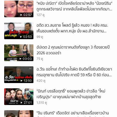
"หนิง ปณิตา" เปิดใจเคลียร์ดราม่าหลัง "น้องณิริน"
ถูกกระแสวิจารณ์ จากคลิปไลฟ์สดไม่อยากเกิดมา
หน้าเหมือนพ่อ
02:57
127 ดู
อดีต สว.สมชาย โพสต์ รู้แล้ว คนชง ! หลัง ครม.
เห็นชอบแต่งตั้ง ผกก.หนุ่ย นั่ง ผอ.สำนักงาน
ป.ย.ป.
02:53
99 ดู
อัปเดต 2 คุณแม่ดาราคนดังท้องลูก 3 ท้องสวยปี
2026 อวดออร่า
03:03
75 ดู
อ.วีระ ขอโทษ! ถ้าทำอะไรผิด ยินดีแก้ไขยินดีเยียวยา
กรมอุทยาน ยันไปจริง คาดปี 59 หรือ ปี 60 ก่อน
ปิดให้พัก
12:50
420 ดู
"บิณฑ์ บรรลือฤทธิ์" ยอมพูดแล้ว ข่าวลือ "ใหม่
เจริญปุระ" เอาคุณแม่มาฝากบ้านสุขสุดท้าย
27:01
1,510 ดู
ั่"จิน จรินทร์" เดือดจัด! อย่ามาเสือxเรื่องชาวบ้าน