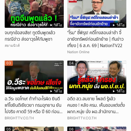
วิดีโอ
วิดีโอ
จบทุกข้อสงสัย! ทูตจีนพูดแล้ว
"โรม" ชี้พิรุธ! คดีโกงสอบล่าช้า จี้
กรณีข่าว ส่งอาวุธให้กัมพูชา
อายัดทรัพย์ก่อนยักย้าย | ทันข่าว
เที่ยง | 6 ส.ค. 69 | NationTV22
สยามนิวส์
Nation Online
03
04
วิดีโอ
วิดีโอ
อ.วีระ ขอโทษ! ถ้าทำอะไรผิด ยินดี
อดีต สว.สมชาย โพสต์ รู้แล้ว
แก้ไขยินดีเยียวยา กรมอุทยาน ยัน
คนชง ! หลัง ครม. เห็นชอบแต่งตั้ง
ไปจริง คาดปี 59 หรือ ปี 60 ก่อน
ผกก.หนุ่ย นั่ง ผอ.สำนักงาน
ปิดให้พัก
ป.ย.ป.
BRIGHTTV.CO.TH
BRIGHTTV.CO.TH
05
06