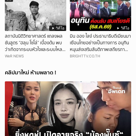
วิดีโอ
วิดีโอ
สถาบันนิติวิทยาศาสตร์ แถลงผล
มิน ออง ไลง์ ประธานาธิบดีเมียนมา
ชันสูตร “ฮลุน โซโล่” เบื้องต้น พบ
เยือนไทยอย่างเป็นทางการ อนุทิน
ว่าเกิดจากระบบหัวใจและระบบไหล
หนุนส่งเสริมสันติภาพเสถียรภาพ
เวียนโลหิตล้มเหลว
ชายแดน
WeR NEWS
BRIGHTTV.CO.TH
คลิปมาใหม่ ห้ามพลาด !