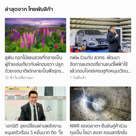
ล่าสุดจาก ไทยพับลิก้า
ลูพิน ดอกไม้แสนสวยที่กลายเป็น
กฟผ.ร่วมกับ สวทช. พัฒนา
ผู้ร้ายเช่นเดียวกับผักตบชวา ปลูก
จัดการแบตเตอรี่ยานยนต์ไฟฟ้าใช้
ด้วยเจตนาดีแต่กลายเป็นพืชรุกราน
แล้วตอบโจทย์เศรษฐกิจหมุนเวียน
ทั่วโลก
และการใช้พลังงานอย่างยั่งยืน
12 ชั่วโมงที่ผ่านมา
1 วันที่แล้ว
‘เอกนิติ’ ลุยเปลี่ยนผ่านพลังงาน
NWR แจงตลาดฯ ยืนยันคู่ค้าร่วม
หนุนครัวเรือน 5 หมื่นบาท ติด “โซ
ทุนเป็น ไชน่า สเตท คอนสตรัคชั่น