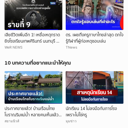
เสียชีวิตเพิ่มอีก 1! เหยื่อเหตุกราด
ตร. เผยถึงครูภาษาไทยล่าสุด ตกใจ
ยิงโรงเรียนเทพศิรินทร์ นนทบุรี ทำ
รู้กีฬาที่ผู้ก่อเหตุชอบเล่น
ยอดเสียชีวิตสะสมรวมเป็น 9 ราย
WeR NEWS
TNews
แล้ว
10 บทความที่อยากแนะนำให้คุณ
ประกาศขายแล้ว! บ้านเรือนไทย
นักเรียน 14 ไม่ลงมือกับภารโรง
โบราณริมแม่น้ำ หลายคนเห็นแล้ว
เพราะไม่ใช่ครู
จำได้ เคยเป็นฉากหนังดัง
สยามนิวส์
มุมข่าว