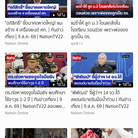
วิดีโอ
"อภิสิทธิ์" ชี้อนาคตหาดใหญ่! แนะ
แม่ร่ำไห้ ลูก ม.3 โดนแกล้งใน
สร้าง 4 เครื่องยนต์ ศก. | ทันข่าว
โรงเรียน วอนช่วย เพราะพ่อของ
เที่ยง | 9 ส.ค. 69 | NationTV22
ลูกเป็น ตร.
Nation Online
มุมข่าว
วิดีโอ
วิดีโอ
ตร.เร่งหาแรงจูงใจมือยิv พบศึกษา
"พิพัฒน์" จี้ผู้ว่าฯ 14 จว.ใต้
ใช้อาวุธ 1-2 ปี | ทันข่าวเที่ยง | 9
สแตนด์บายรับมือน้ำท่วม | ทันข่าว
ส.ค. 69 | NationTV22 สอบพยาน
เที่ยง | 9 ส.ค. 69 | NationTV22
แล้ว 17 ปาก เร่งตรวจมือถือและ
Nation Online
Nation Online
หลักฐานที่เกิดเหตุ พบปัจจัยหลาย
ด้าน ทั้งครอบครัว โรงเรียน เพื่อน
และสื่อโซเ