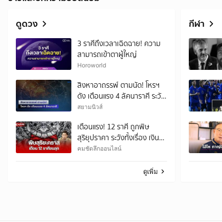
ดูดวง
กีฬา
3 ราศีถึงเวลาเฉิดฉาย! ความ
สามารถเข้าตาผู้ใหญ่
Horoworld
สิงหาอาถรรพ์ ตามนัด! โหรฯ
ดัง เตือนแรง 4 ลัคนาราศี ระวัง
เอาไว้ให้ดี
สยามนิวส์
เตือนแรง! 12 ราศี ถูกพิษ
สุริยุปราคา ระวังทั้งเรื่อง เงิน
งาน รัก สุขภาพ
คมชัดลึกออนไลน์
ดูเพิ่ม