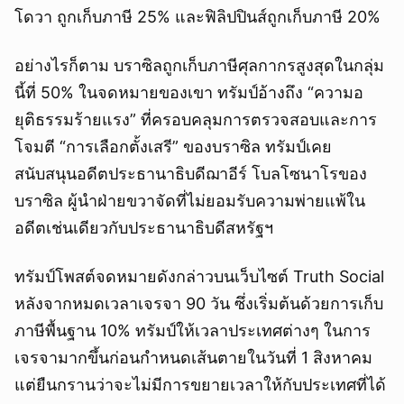
โดวา ถูกเก็บภาษี 25% และฟิลิปปินส์ถูกเก็บภาษี 20%
อย่างไรก็ตาม บราซิลถูกเก็บภาษีศุลกากรสูงสุดในกลุ่ม
นี้ที่ 50% ในจดหมายของเขา ทรัมป์อ้างถึง “ความอ
ยุติธรรมร้ายแรง” ที่ครอบคลุมการตรวจสอบและการ
โจมตี “การเลือกตั้งเสรี” ของบราซิล ทรัมป์เคย
สนับสนุนอดีตประธานาธิบดีฌาอีร์ โบลโซนาโรของ
บราซิล ผู้นำฝ่ายขวาจัดที่ไม่ยอมรับความพ่ายแพ้ใน
อดีตเช่นเดียวกับประธานาธิบดีสหรัฐฯ
ทรัมป์โพสต์จดหมายดังกล่าวบนเว็บไซต์ Truth Social
หลังจากหมดเวลาเจรจา 90 วัน ซึ่งเริ่มต้นด้วยการเก็บ
ภาษีพื้นฐาน 10% ทรัมป์ให้เวลาประเทศต่างๆ ในการ
เจรจามากขึ้นก่อนกำหนดเส้นตายในวันที่ 1 สิงหาคม
แต่ยืนกรานว่าจะไม่มีการขยายเวลาให้กับประเทศที่ได้