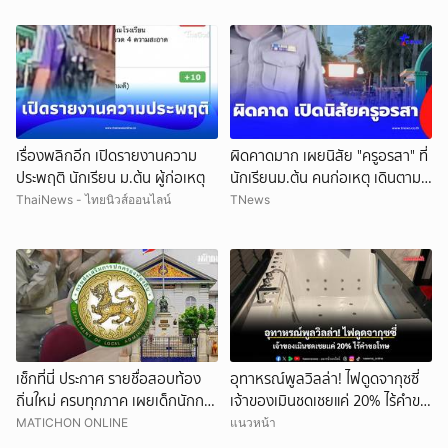
เรื่องพลิกอีก เปิดรายงานความ
ผิดคาดมาก เผยนิสัย "ครูอรสา" ที่
ประพฤติ นักเรียน ม.ต้น ผู้ก่อเหตุ
นักเรียนม.ต้น คนก่อเหตุ เดินตาม
หา
ThaiNews - ไทยนิวส์ออนไลน์
TNews
เช็กที่นี่ ประกาศ รายชื่อสอบท้อง
อุทาหรณ์พูลวิลล่า! ไฟดูดจากุซซี่
ถิ่นใหม่ ครบทุกภาค เผยเด็กนักการ
เจ้าของเมินชดเชยแค่ 20% ไร้คำขอ
เมืองดังหลุดอื้อ
โทษ
MATICHON ONLINE
แนวหน้า