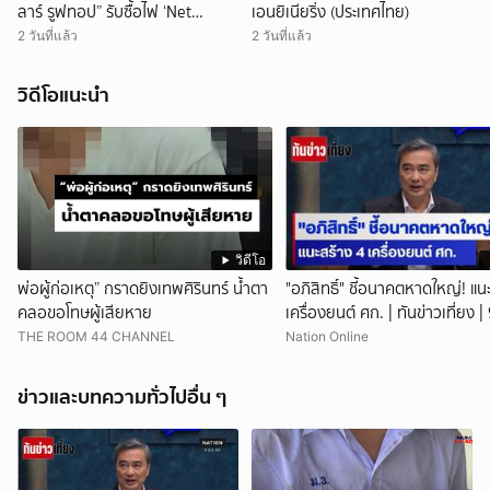
ลาร์ รูฟทอป” รับซื้อไฟ ‘Net
เอนยิเนียริ่ง (ประเทศไทย)
Billing’ ใน 1 เดือน
2 วันที่แล้ว
2 วันที่แล้ว
วิดีโอแนะนำ
วิดีโอ
พ่อผู้ก่อเหตุ” กราดยิงเทพศิรินทร์ น้ำตา
"อภิสิทธิ์" ชี้อนาคตหาดใหญ่! แน
คลอขอโทษผู้เสียหาย
เครื่องยนต์ ศก. | ทันข่าวเที่ยง |
69 | NationTV22
THE ROOM 44 CHANNEL
Nation Online
ข่าวและบทความทั่วไปอื่น ๆ