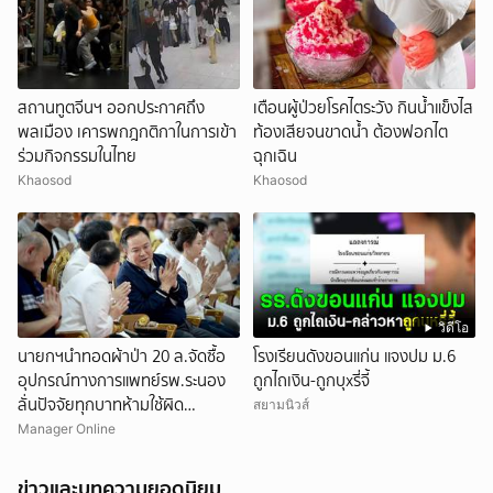
สถานทูตจีนฯ ออกประกาศถึง
เตือนผู้ป่วยโรคไตระวัง กินน้ำแข็งไส
พลเมือง เคารพกฎกติกาในการเข้า
ท้องเสียจนขาดน้ำ ต้องฟอกไต
ร่วมกิจกรรมในไทย
ฉุกเฉิน
Khaosod
Khaosod
วิดีโอ
นายกฯนำทอดผ้าป่า 20 ล.จัดซื้อ
โรงเรียนดังขอนแก่น แจงปม ม.6
อุปกรณ์ทางการแพทย์รพ.ระนอง
ถูกไถเงิน-ถูกบุxรี่จี้
ลั่นปัจจัยทุกบาทห้ามใช้ผิด
สยามนิวส์
วัตถุประสงค์"
Manager Online
ข่าวและบทความยอดนิยม