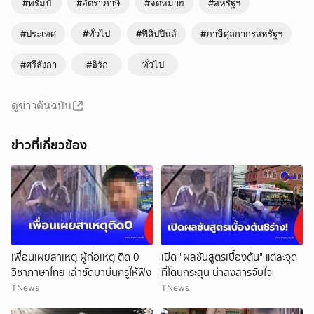
#ทรัมป์
#อัตราภาษี
#จดหมาย
#สหรัฐฯ
#ประเทศ
#ทั่วไป
#ฟิลิปปินส์
#ภาษีศุลกากรสหรัฐฯ
#ศรีลังกา
#อิรัก
ทั่วไป
ยกเลิก
ดูข่าวต้นฉบับ
ข่าวที่เกี่ยวข้อง
เพื่อนเผยสาเหตุ ผู้ก่อเหตุ ติด 0
เปิด "ผลชันสูตรเบื้องต้น" แต่ละจุด
วิชาภาษาไทย เล่าชัดมาบ่นครูให้ฟัง
ที่โดนกระสุน น่าสงสารจับใจ
TNews
TNews