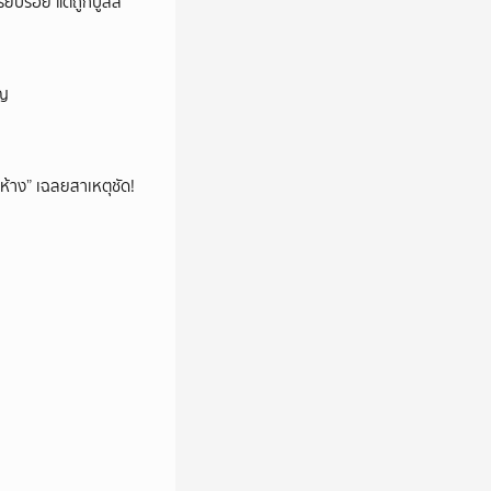
ียบร้อย แต่ถูกบูลลี่
ัญ
ห้าง” เฉลยสาเหตุชัด!