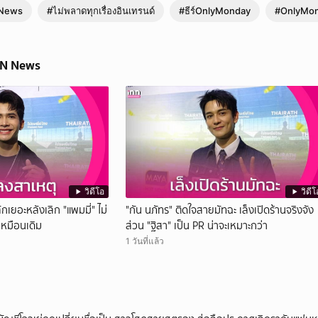
News
#ไม่พลาดทุกเรื่องอินเทรนด์
#ธีร์OnlyMonday
#OnlyMo
NN News
วิดีโอ
วิดีโ
กเยอะหลังเลิก "แพมมี่" ไม่
"กัน นภัทร" ติดใจสายมัทฉะ เล็งเปิดร้านจริงจัง
เหมือนเดิม
ส่วน "ฐิสา" เป็น PR น่าจะเหมาะกว่า
1 วันที่แล้ว