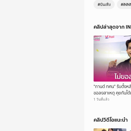
#บันเทิง
#iNN
คลิปล่าสุดจาก I
"กานต์ ทศน" รับตั้งหลั
ขอลงสาเหตุ คุยกันได้
1 วันที่แล้ว
คลิปวิดีโอแนะนำ