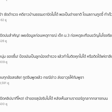
ป้า ซัดตำรวจ คดีชาวบ้านธรรมดาปิดไม่ได้ พอเป็นต่างชาติ โดนสถานทูตจี้ ทำเร
162 ดู
เปิดปมสำคัญ! เผยข้อมูลก่อนเหตุการณ์ เด็ก ม.3 ก่อเหตุสะเทือนขวัญในโรงเรี
526 ดู
หนุ่ม ของขึ้น! ป๋องมันเป็นลูกน้องตำรวจ แล้วทำไมติดคุกไม่ได้ หรือติดได้แค่ต
309 ดู
จบทุกข้อสงสัย! ทูตจีนพูดแล้ว กรณีข่าว ส่งอาวุธให้กัมพูชา
9,591 ดู
เปิดคลิปนาทีโหด! เจ้าของสุนัขรับไม่ได้ หลังเห็นลาบราดอร์ถูกลากกลางถนน
500 ดู