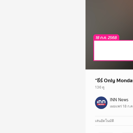
“ธีร์ Only Mond
136 ดู
“ธีร์ Only Monday” พบ
INN News
เรียกได้ว่ากลายเป็นป
เผยแพร่ 18 ก.ค
เข้ามาวิพากย์วิจารณ์
เล่นอัตโนมัติ