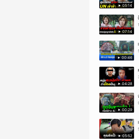
05:14
07:14
00:46
04:28
00:29
05:52