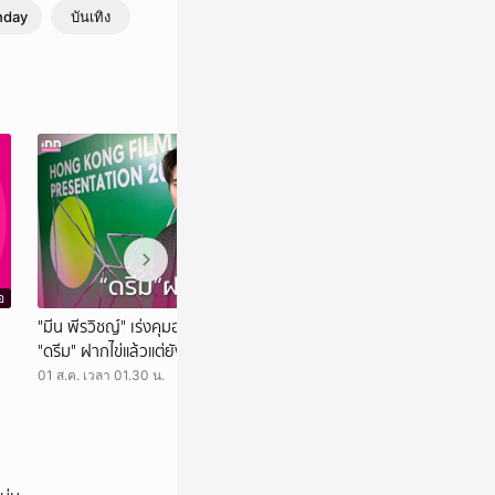
nday
บันเทิง
อ
วิดีโอ
"มีน พีรวิชญ์" เร่งคุมอาหาร เหตุไขมันพุ่ง เผย
"โจอี้ ภูวศิษฐ์" เ
"ดรีม" ฝากไข่แล้วแต่ยังไม่เร่งแต่ง
โซโล่" ขอบคุณที่พาไ
น้องไปสู่สุคติ
01 ส.ค. เวลา 01.30 น.
31 ก.ค. เวลา 01.05 น