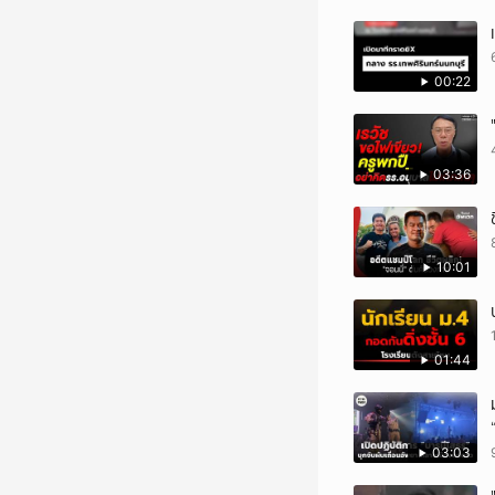
00:22
03:36
10:01
01:44
03:03