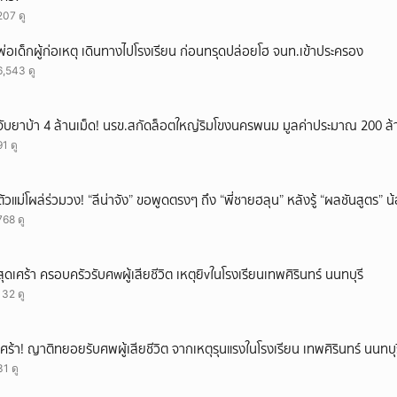
207 ดู
พ่อเด็กผู้ก่อเหตุ เดินทางไปโรงเรียน ก่อนทรุดปล่อยโฮ จนท.เข้าประครอง
6,543 ดู
จับยาบ้า 4 ล้านเม็ด! นรข.สกัดล็อตใหญ่ริมโขงนครพนม มูลค่าประมาณ 200 ล
91 ดู
ตัวแม่โผล่ร่วมวง! “ลีน่าจัง” ขอพูดตรงๆ ถึง “พี่ชายฮลุน” หลังรู้ “ผลชันสูตร” 
768 ดู
สุดเศร้า ครอบครัวรับศwผู้เสียชีวิต เหตุยิvในโรงเรียนเทพศิรินทร์ นนทบุรี
132 ดู
เศร้า! ญาติทยอยรับศพผู้เสียชีวิต จากเหตุรุนแรงในโรงเรียน เทพศิรินทร์ นนทบุร
31 ดู