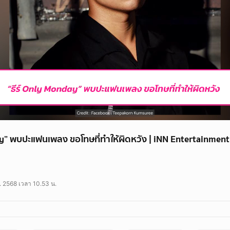
ay” พบปะแฟนเพลง ขอโทษที่ทำให้ผิดหวัง | iNN Entertainment
ปะแฟนเพลง หลังดราม่านอกใจ ขอโทษที่ทำให้ผิดหวัง ลั่น! หัวจ่ายเพลงเศร้า ก็ยังเ
ระเด็นใหญเลยทีเดียวสำกรณีของ “ธีร์ Only Monday” ที่นอกใจและนอกกายแฟนสาว 
. 2568 เวลา 10.53 น.
กันอย่างมากมาย ซึ่งหลังจากนันไม่นานเจ้าตัวก็ได้ออกมาโพสต์ขอโทษและยอมรับผิ