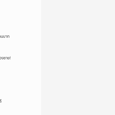
้านบาท
น้องชาย!
ี