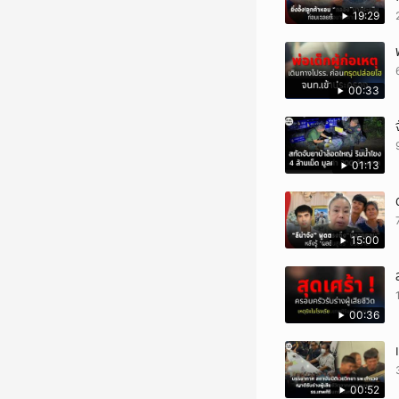
19:29
00:33
01:13
15:00
00:36
00:52