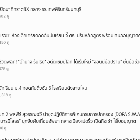
ยกเลิก
เปิดนาทีกราดยิX กลาง รร.เทพศิรินทร์นนทบุรี
602 ดู
"เรวัช" ห่วงเด็กเครียดกดดันปมเรียน จี้ ศธ. ปรับหลักสูตร พร้อมเสนออนุญาตค
450 ดู
ชีวิตพลิก! "อำนาจ รื่นเริง" อดีตแชมป์โลก ได้เริ่มใหม่ "จอนนี่มือปราบ" ยื่นมือช่
875 ดู
นักเรียน ม.4 กอดกันดิ่งชั้น 6 โรงเรียนดังสายไหม
1,318 ดู
มท.2 พลพีร์ สุวรรณฉวี นำชุดปฏิบัติการพิเศษกรมการปกครอง (DOPA S.W.A.T
“บารมีโสธร” บุกจับผับเถื่อนอัพยา กลางเมืองแปดริ้ว เปิดถึงเช้า ไร้ใบอนุญาต
96 ดู