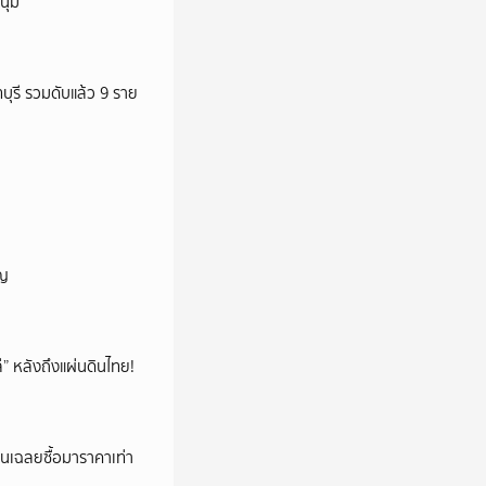
ุ่ม
ทบุรี รวมดับแล้ว 9 ราย
ัญ
โล่” หลังถึงแผ่นดินไทย!
่อนเฉลยซื้อมาราคาเท่า