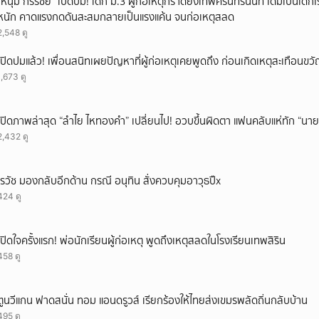
"หนุ่ม กรรชัย" เปิดปม! เด็ก ม.3 ผู้ก่อเหตุกราดยิงเทพศิรินทร์นนท์ เดิมเป็นเด็กเร
หนัก คาดแรงกดดันสะสมกลายเป็นแรงแค้น จนก่อเหตุสลด
2,548 ดู
เปิดปมแล้ว! เพื่อนสนิทเผยปัญหาที่ผู้ก่อเหตุเคยพูดถึง ก่อนเกิดเหตุสะเทือนขว
1,673 ดู
เปิดภาพล่าสุด “ลำไย ไหทองคำ” เปลี่ยนไป! อวบขึ้นผิดตา แฟนคลับแห่ทัก “นาย
2,432 ดู
เรวัช มองกลับอีกด้าน กรณี อนุทิน สั่งควบคุมอาวุธปืx
424 ดู
เปิดใจครั้งแรก! พ่อนักเรียนผู้ก่อเหตุ พูดถึงเหตุสลดในโรงเรียนเทพสิริน
458 ดู
ตูนวีแกน ฟาดสนั่น ทอม แอนดรูวส์ เรียกร้องให้ไทยส่งเขมรพลัดถิ่นกลับบ้าน
495 ดู