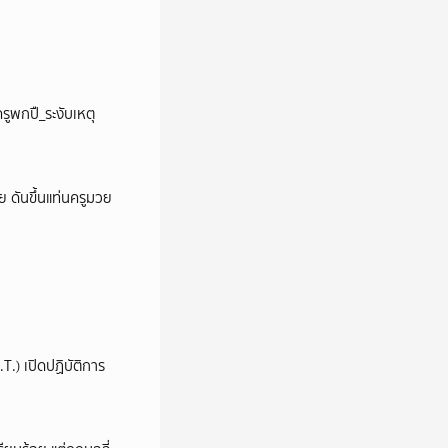
รูพกปื_ระงับเหตุ
วย ดันขึ้นแท่นครูมวย
.) เปิดปฏิบัติการ