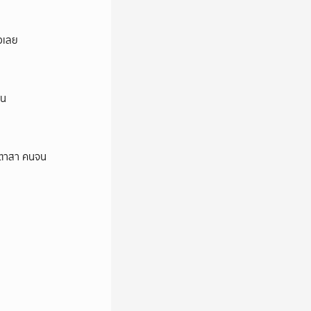
็วเลย
ยน
าสีตาสา คนจน