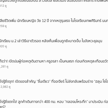
บัญชีโจวเย่ถูกเปลี่ยนชื่อเป็น สาวโสดสายสตรอง ส่อลือประกาศเลิกรากับแฟนหน
312 ดู
เสียชีวิตเพิ่ม นักเรียนหญิง วัย 12 ปี จากเหตุรุนแรง ในโรงเรียนเทพศิรินทร์ นน
259 ดู
นักเรียน ม.2 เล่าวิธีเอาตัวรอด หลังเห็นเพื่อนถูกยิxบาดเจ็บ ในจังหวะชุลมุน
920 ดู
ถึงว่า! เปิดปมผู้ก่อเหตุเดินตามหา ครูอรสา เป็นคนแรก ก่อนเกิดเหตุสะเทือนขว
1,261 ดู
ยิ่งรู้ยิ่งจุก! เปิดของสำคัญ “ชิ้นเดียว” ที่จอเจียร์ ไม่ส่งกลับพร้อมร่าง “ฮลุน โซ
12,982 ดู
ยิ่งรู้ยิ่งตกใจ! ลูกค้าเดินทางกว่า 400 กม. หอบ “กลองมโหระทึก” มาประเมิน ก
ไหร่?