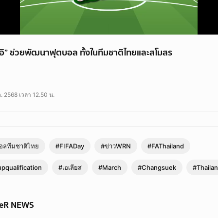
ชิอิ” ช่วยพัฒนาฟุตบอล ทั้งในทีมชาติไทยและสโมสร
ค. 2568 เวลา 12.50 น.
อลทีมชาติไทย
#FIFADay
#ข่าวWRN
#FAThailand
qualification
#เอเลียส
#March
#Changsuek
#Thaila
WeR NEWS