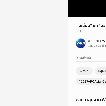
“เอเลียส” ยก “อิ
28 ดู
WeR NEWS
เผยแพร่ 24 มี.
เล่นอัตโนมัติ
#กีฬา
#ฟุตบ
#2027AFCAsianCup
คลิปล่าสุดจาก 