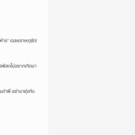
ห้าง” เฉลยสาเหตุชัด!
ปไลฟ์สดไม่อยากเกิดมา
นด่าพี่ อย่ามายุ่งกับ