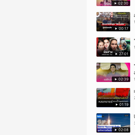
02:30
00:17
27:01
02:39
01:19
02:08