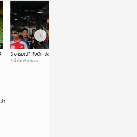
อ
วิดีโอ
้
6 อารมณ์? กับนักแข่ง EP.2
สรุปทุกเหตุการณ์ท
6 ชั่วโมงที่ผ่านมา
6 ชั่วโมงที่ผ่านมา
ว่า