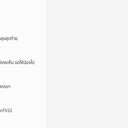
นสุขสุดท้าย
ม่เคยเห็น ขอให้น้องไป
าพรรษา
ionTV22