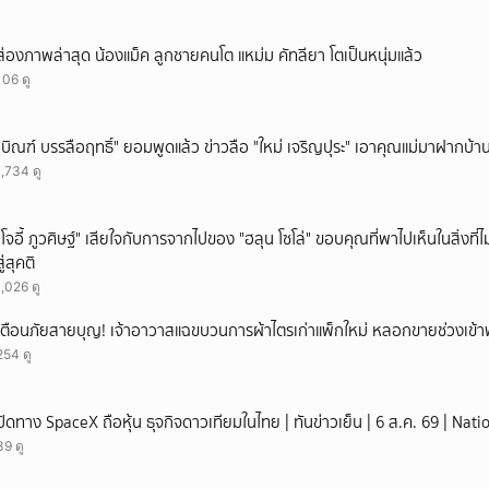
ส่องภาพล่าสุด น้องแม็ค ลูกชายคนโต แหม่ม คัทลียา โตเป็นหนุ่มแล้ว
106 ดู
"บิณฑ์ บรรลือฤทธิ์" ยอมพูดแล้ว ข่าวลือ "ใหม่ เจริญปุระ" เอาคุณแม่มาฝากบ้า
1,734 ดู
"โจอี้ ภูวศิษฐ์" เสียใจกับการจากไปของ "ฮลุน โซโล่" ขอบคุณที่พาไปเห็นในสิ่งที่ไ
สู่สุคติ
1,026 ดู
เตือนภัยสายบุญ! เจ้าอาวาสแฉขบวนการผ้าไตรเก่าแพ็กใหม่ หลอกขายช่วงเข้
254 ดู
ปิดทาง SpaceX ถือหุ้น ธุจกิจดาวเทียมในไทย | ทันข่าวเย็น | 6 ส.ค. 69 | Nat
39 ดู