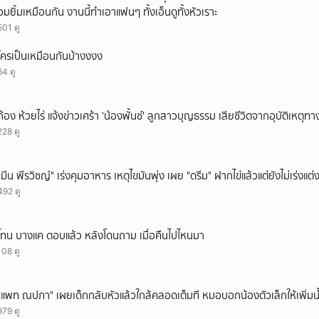
อมยิ้มเหมือนกัน งานนี้ทำเอาแฟนๆ ทั้งเอ็นดูทั้งหัวเราะ
501 ดู
ใครเป็นเหมือนกันบ้างงงง
64 ดู
ก้อง ห้วยไร่ แจ้งข่าวเศร้า 'น้องพั้นช์' ลูกสาวบุญธรรม เสียชีวิตจากอุบัติเหตุท
228 ดู
"มีน พีรวิชญ์" เร่งคุมอาหาร เหตุไขมันพุ่ง เผย "ดรีม" ฝากไข่แล้วแต่ยังไม่เร่งแต่
492 ดู
โทน บางแค ตอบแล้ว หลังโดนถาม เมื่อคืนไปไหนมา
108 ดู
"แพท ณปภา" เผยเด็กกลับหัวแล้วใกล้คลอดเต็มที หมอบอกน้องตัวเล็กให้เพิ่มน
979 ดู