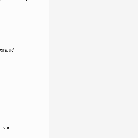
างรถยนต์
ง
้ำหนัก