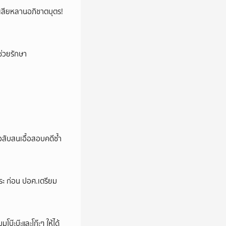
ูญเสียหลานอภิชาตบุตร!
่วยรักษา
สับสนเอื้อสอบคดีซ้ำ
ระ ก่อน ปอศ.เตรียม
บ๊ะบ๊ะและโก๊ะๆ ให้ได้