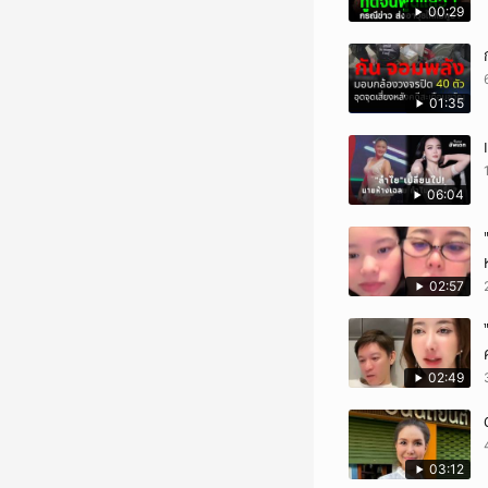
00:29
01:35
06:04
02:57
02:49
03:12