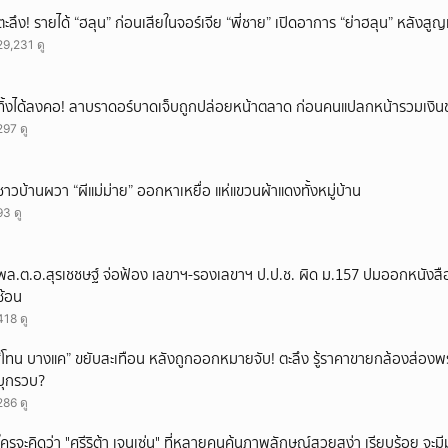
ยกเลิก
ตะลึง! รายได้ “ฮลุน” ก่อนเสียในจอร์เจีย “พี่ชาย” เปิดอาการ “ย่าฮลุน” หลังส
29,231 ดู
ทิ้งได้ลงคอ! ลาบราดอร์บาดเจ็บถูกปล่อยหน้าตลาด ก่อนคนแปลกหน้ารวมเงินช
297 ดู
ชาวบ้านผวา “ผีแม่ม่าย” ออกหาเหยื่อ แห่แขวนผ้าแดงทั้งหมู่บ้าน
93 ดู
พล.ต.อ.สุรเชชษฐ์ จ่อฟ้อง เลขาฯ-รองเลขาฯ ป.ป.ช. ผิด ม.157 ปมออกหนังสือ
ซ้อน
418 ดู
“โทน บางแค” ขยับสะเทือน หลังถูกออกหมายจับ! ตะลึง รู้ราคาขายกล้องส่องพ
บุกรวบ?
286 ดู
ใครจะคิดว่า "ศรีริต้า เจนเซ่น" ที่หลายคนคุ้นภาพลักษณ์สวยสง่า เรียบร้อย จะมีมุมโ