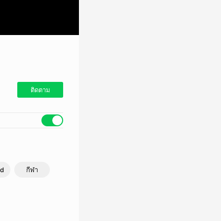
ติดตาม
nd
กีฬา