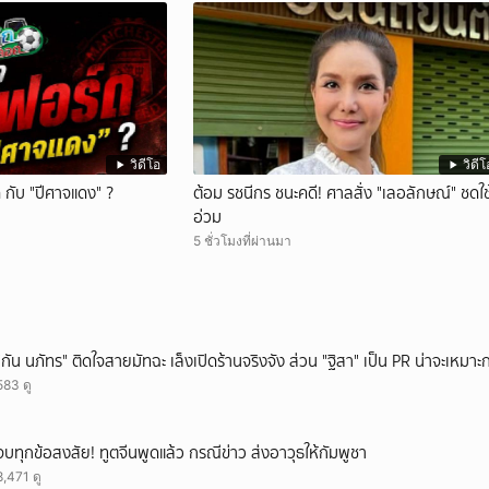
วิดีโอ
วิดีโ
กับ "ปีศาจแดง" ?
ต้อม รชนีกร ชนะคดี! ศาลสั่ง "เลอลักษณ์" ชดใช
อ่วม
5 ชั่วโมงที่ผ่านมา
"กัน นภัทร" ติดใจสายมัทฉะ เล็งเปิดร้านจริงจัง ส่วน "ฐิสา" เป็น PR น่าจะเหมาะก
583 ดู
จบทุกข้อสงสัย! ทูตจีนพูดแล้ว กรณีข่าว ส่งอาวุธให้กัมพูชา
8,471 ดู