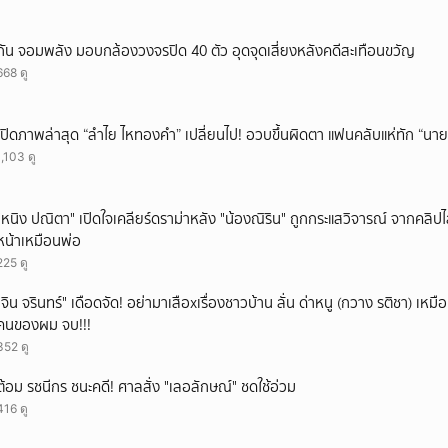
กัน จอมพลัง มอบกล้องวงจรปิด 40 ตัว อุดจุดเสี่ยงหลังคดีสะเทือนขวัญ
668 ดู
เปิดภาพล่าสุด “ลำไย ไหทองคำ” เปลี่ยนไป! อวบขึ้นผิดตา แฟนคลับแห่ทัก “นาย
1,103 ดู
"หนิง ปณิตา" เปิดใจเคลียร์ดราม่าหลัง "น้องณิริน" ถูกกระแสวิจารณ์ จากคลิ
หน้าเหมือนพ่อ
225 ดู
ั่"จิน จรินทร์" เดือดจัด! อย่ามาเสือxเรื่องชาวบ้าน ลั่น ด่าหนู (กวาง รติชา) เหมือ
คนของผม จบ!!!
352 ดู
ต้อม รชนีกร ชนะคดี! ศาลสั่ง "เลอลักษณ์" ชดใช้อ่วม
416 ดู