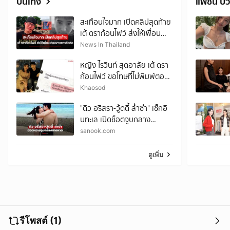
บันเทิง
แฟชั่น บิว
สะเทือนใจมาก เปิดคลิปสุดท้าย
เต้ ดราก้อนไฟว์ ส่งให้เพื่อน
ก่อนขาดการติดต่อ
News In Thailand
หญิง ไรวินท์ สุดอาลัย เต้ ดรา
ก้อนไฟว์ ขอโทษที่ไม่พิมพ์ตอบ
ไปตอนนั้น เผย22ปีที่รู้จัก
Khaosod
"ดิว อริสรา-วู้ดดี้ ล่ำซำ" เช็กอิ
นทะเล เปิดช็อตจูบกลาง
ชายหาดหวานฉ่ำมาก
sanook.com
ดูเพิ่ม
รีโพสต์ (1)