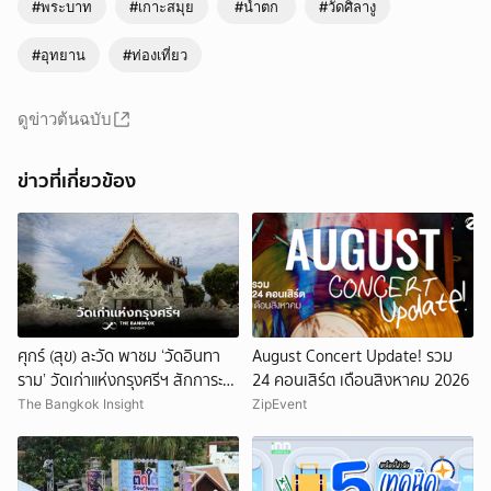
#พระบาท
#เกาะสมุย
#น้ำตก
#วัดศิลางู
#อุทยาน
#ท่องเที่ยว
ดูข่าวต้นฉบับ
ข่าวที่เกี่ยวข้อง
ศุกร์ (สุข) ละวัด พาชม ‘วัดอินทา
August Concert Update! รวม
ราม’ วัดเก่าแห่งกรุงศรีฯ สักการะ
24 คอนเสิร์ต เดือนสิงหาคม 2026
หลวงพ่อโต-หลวงพ่อธรรมจักร
The Bangkok Insight
ZipEvent