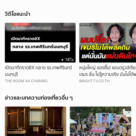
วิดีโอแนะนำ
วิดีโอ
เปิดนาทีกราดยิX กลาง รร.เทพศิรินทร์
หนุ่มใหญ่ ของขึ้น! แอนดรูวส์เรีย
นนทบุรี
เขมร ลั่น ไม่รู้ความจริง มันไม่ได้
แต่อพยพมา
THE ROOM 44 CHANNEL
BRIGHTTV.CO.TH
ข่าวและบทความท่องเที่ยวอื่น ๆ