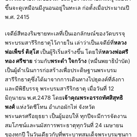
ขึ้นจะดูเหมือนมีงูนอนอยู่ในทะเล ก่อตั้งเมื่อประมาณปี
พ.ศ. 2415
เจดีย์สีทองริมชายทะเลที่เป็นเอกลักษณ์ของวัดบรรจุ
พระบรมสารีริกธาตุไว้ภายใน เล่าว่าเป็นเจดีย์ที่
หลวง
พ่อเพ็ขร์ ติสฺโส
เป็นผู้ริเริ่มสร้างขึ้น โดยให้
หลวงพ่อศรี
ทอง ศรีชาย
ร่วมกับ
พระดำ ใจกว้าง
(หมื่นพยาธิบำบัด)
เป็นผู้ดำเนินการก่อสร้างเพื่อประดิษฐานพระบรม
สารีริกธาตุซึ่งได้มาจากการเดินทางไปธุดงค์ที่ลังกา
และมีพิธีบรรจุ พระบรมสารีริกธาตุ เมื่อวันที่ 12
มิถุนายน พ.ศ.2478 โดย
เจ้าคุณพระอรรถทัศสิสุทธิ
พงศ์
แห่งวัดชีโทน อำเภอผักไห่ จังหวัด
พระนครศรีอยุธยา เป็นผู้มอบให้ ทุกปีจะมีการจัดงาน
สมโภชน์และนมัสการพระธาตุทุกวันที่ 24 เมษายน
ของทุกปี ในวันเดียวกับที่พระบาทสมเด็จพระบรมชนกา