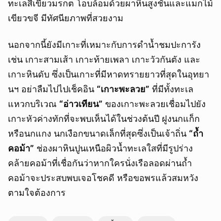
ทะเลสีเขียวมรกต โอบล้อมด้วยผาหินสูงชันและแมกไม้
เขียวขจี มีทัศนียภาพที่สวยงาม
นอกจากนี้ยังมีเกาะที่เหมาะกับการดำน้ำชมปะการัง
เช่น เกาะสามเส้า เกาะท้ายเพลา เกาะวัวกันตัง และ
เกาะหินดับ ซึ่งเป็นเกาะที่มีหาดทรายยาวที่สุดในอุทยา
นฯ อย่าลืมไปไปเช็คอิน
“เกาะพะลวย”
ที่มีทั้งทะเล
แหวกบริเวณ
“อ่าวเทียน”
ของเกาะพะลวยเชื่อมไปยัง
เกาะหัวค่างทักที่จะพบเห็นได้ในช่วงต้นปี ฝูงนกแก็ก
หรือนกแกง นกเงือกขนาดเล็กที่สุดซึ่งเป็นเจ้าถิ่น
“ถ้ำ
คอม้า”
ช่องผาหินปูนเหนือผิวน้ำทะเลใสที่มีรูปร่าง
คล้ายคอม้าที่เชื่อกันว่าหากใครนั่งเรือลอดผ่านถ้ำ
คอม้าจะประสบพบเจอโชคดี หรือขอพรแล้วสมหวัง
ตามใจต้องการ