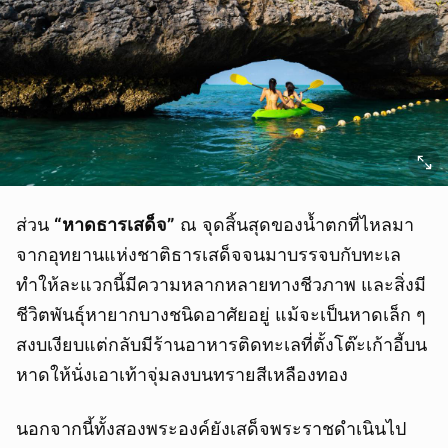
ส่วน
“หาดธารเสด็จ”
ณ จุดสิ้นสุดของน้ำตกที่ไหลมา
จากอุทยานแห่งชาติธารเสด็จจนมาบรรจบกับทะเล
ทำให้ละแวกนี้มีความหลากหลายทางชีวภาพ และสิ่งมี
ชีวิตพันธุ์หายากบางชนิดอาศัยอยู่ แม้จะเป็นหาดเล็ก ๆ
สงบเงียบแต่กลับมีร้านอาหารติดทะเลที่ตั้งโต๊ะเก้าอี้บน
หาดให้นั่งเอาเท้าจุ่มลงบนทรายสีเหลืองทอง
นอกจากนี้ทั้งสองพระองค์ยังเสด็จพระราชดำเนินไป