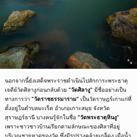
นอกจากนี้ยังเสด็จพระราชดำเนินไปสักการะพระธาตุ
เจดีย์วัดศิลางูก่อนกลับด้วย
“
วัดศิลางู
”
มีชื่ออย่างเป็น
ทางการว่า
“
วัดราชธรรมาราม
”
เป็นวัดราษฎร์เก่าแก่ที่
ตั้งอยู่ในตำบลมะเร็ต อำเภอเกาะสมุย จังหวัด
สุราษฎร์ธานี บางคนรู้จักในชื่อ
“
วัดพระธาตุหินงู
”
เพราะชาวชาวบ้านเรียกตามลักษณะของศิลาที่อยู่
บริเวณชายหาดของวัด ซึ่งมีรูปร่างคล้ายเกล็ดงู เมื่อน้ำ