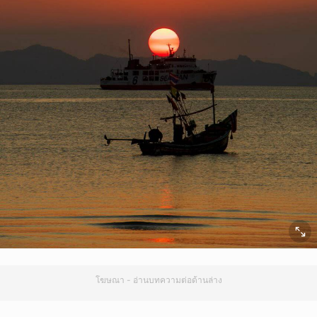
โฆษณา - อ่านบทความต่อด้านล่าง