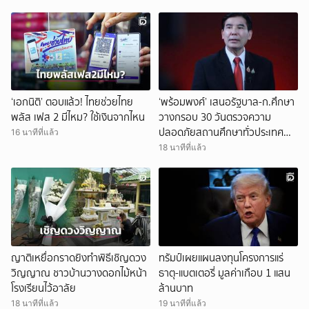
‘เอกนิติ’ ตอบแล้ว! ไทยช่วยไทย
‘พร้อมพงศ์’ เสนอรัฐบาล-ก.ศึกษา
พลัส เฟส 2 มีไหม? ใช้เงินจากไหน
วางกรอบ 30 วันตรวจความ
ปลอดภัยสถานศึกษาทั่วประเทศ
16 นาทีที่แล้ว
ปิดช่องโหว่เข้าถึงอาวุธ
18 นาทีที่แล้ว
ญาติเหยื่อกราดยิงทำพิธีเชิญดวง
ทรัมป์เผยแผนลงทุนโครงการแร่
วิญญาณ ชาวบ้านวางดอกไม้หน้า
ธาตุ-แบตเตอรี่ มูลค่าเกือบ 1 แสน
โรงเรียนไว้อาลัย
ล้านบาท
18 นาทีที่แล้ว
19 นาทีที่แล้ว