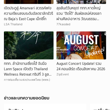
เปิดประตูสู่ Amanvari สวรรค์แห่ง
สุขสันต์วันหยุด! ททท.หาดใหญ่
ความเงียบสงบระดับอัลตราลักชัวรี
ชวน “ติดใต้” สัมผัสเสน่ห์สงขลา
ณ Baja’s East Cape เม็กซิโก
ผ่านศิลปะอาหาร วัฒนธรรม
ตลอดสิงหา
LSA Thailand
77kaoded
ททท. สำนักงานเซี่ยงไฮ้ จับมือ
August Concert Update! รวม
Lann Space เปิดตัว Thailand
24 คอนเสิร์ต เดือนสิงหาคม 2026
Wellness Retreat ทริปที่ 3 ชูส
ZipEvent
ระบุรี–เขาใหญ่ จุดหมายปลายทาง
การท่องเที่ยวแห่งประเทศไทย (ททท.)
แห่งการฟื้นฟูกายใจ ภายใต้แนวคิด
“Healing is the New Luxury”
ข่าวและบทความยอดนิยม