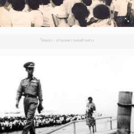
โฆษณา - อ่านบทความต่อด้านล่าง