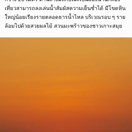
เที่ยวสามารถลงเล่นน้ำสัมผัสความเย็นช่ำได้ มีโขดหิน
ใหญ่น้อยเรียงรายตลอดธารน้ำไหล บริเวณรอบ ๆ ราย
ล้อมไปด้วยสวยผลไม้ สวนมะพร้าวของชาวเกาะสมุย