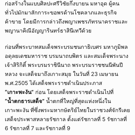
ก่อสร้างในแบบศิลปะศรีวิชัยกึ่งบายน มหาอุด ผู้คน
ทั่วไปมักมาสักการะขอพรด้านโชคลาภและธุรกิจ
ค้าขาย โดยมีการกล่าวถึงพญาเพชรภัทรนาคราชและ
พญานาคิณีอัญญารินทร์ธาสินีเทวีด้วย
ก่อนที่พระบาทสมเด็จพระบรมชนกาธิเบศร มหาภูมิพล
อดุลยเดชมหาราช บรมนาถบพิตร และสมเด็จพระนาง
เจ้าสิริกิติ์ พระบรมราชินีนาถ พระบรมราชชนนีพันปี
หลวง จะเสด็จมาถึงเกาะสมุย ในวันที่ 23 เมษายน
พ.ศ.2505 ได้เสด็จพระราชดำเนินประภาส
“เกาะพะงัน”
ก่อน โดยเสด็จพระราชดำเนินไปที่
ยกเลิก
“น้ำตกธารเสด็จ”
น้ำตกที่ใหญ่ที่สุดแห่งหนึ่งใน
เกาะพะงัน ที่ซึ่งพระมหากษัตริย์ไทยในราชวงศ์จักรีเคย
เสด็จประพาสหลายรัชกาล ตั้งแต่รัชกาลที่ 5 รัชกาลที่
6 รัชกาลที่ 7 และรัชกาลที่ 9