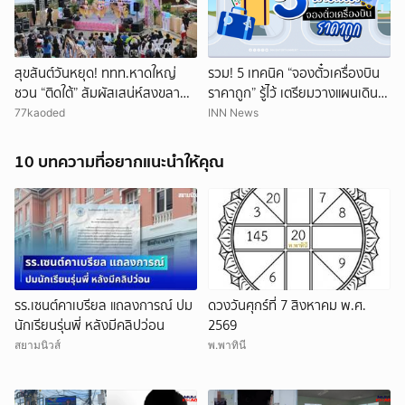
สุขสันต์วันหยุด! ททท.หาดใหญ่
รวม! 5 เทคนิค “จองตั๋วเครื่องบิน
ชวน “ติดใต้” สัมผัสเสน่ห์สงขลา
ราคาถูก” รู้ไว้ เตรียมวางแผนเดิน
ผ่านศิลปะอาหาร วัฒนธรรม
ทาง
77kaoded
INN News
ตลอดสิงหา
10 บทความที่อยากแนะนำให้คุณ
รร.เซนต์คาเบรียล แถลงการณ์ ปม
ดวงวันศุกร์ที่ 7 สิงหาคม พ.ศ.
นักเรียนรุ่นพี่ หลังมีคลิปว่อน
2569
สยามนิวส์
พ.พาทินี