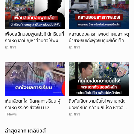
เพื่อนสนิทยอมพูดแล้ว!! นักเรียนที่
หลานยอมสารภาพเอง! เผยสาเหตุ
ก่อเหตุ เล่าปัญหาส่วนตัวให้ฟัง
น้าชายขับเก๋งพุ่งชนศูนย์เด็กเล็ก
มุมข่าว
มุมข่าว
เห็นแล้วตกใจ เปิดผลการเรียน ผู้
ถึงกับเสียความมั่นใจ! พระเอกดัง
ก่อเหตุ รร.ดัง ช่วงชั้น ม.2
นอยด์หนัก กลัวเมียไม่รัก หลังอัป
หน้าใหม่
TNews
มุมข่าว
ล่าสุดจาก เดลินิวส์