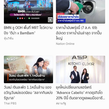
BMN ชู OOH พื้นที่ MRT โชว์ความ
ราคาน้ำมันพรุ่งนี้ (7 ส.ค. 69)
ปัง “ดีน่า x BamBam”
อัปเดต ราคาน้ำมันล่าสุด จากปั๊ม
ใหญ่
หุ้นวิชั่น
Nation Online
วันแม่ เงินสะพัด 1.1หมื่นล้าน ของ
ยุคใหม่เปลี่ยนเกมแฮร์แคร์
ขวัญวันแม่ยอดนิยม “สลากกินแบ่ง
“Advance Cabello” คาดธุรกิจโต
รัฐบาล”
20% ปีนี้ ดันตลาดดูแลผมมืออาชีพ
พุ่ง
Thai PBS
สยามรัฐ