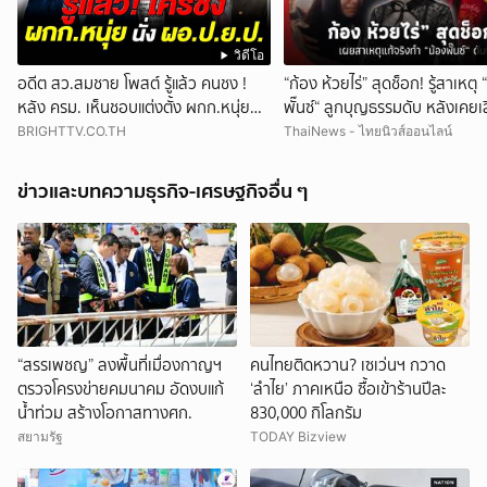
วิดีโอ
อดีต สว.สมชาย โพสต์ รู้แล้ว คนชง !
“ก้อง ห้วยไร่” สุดช็อก! รู้สาเหตุ 
หลัง ครม. เห็นชอบแต่งตั้ง ผกก.หนุ่ย
พั๊นซ์“ ลูกบุญธรรมดับ หลังเคยเ
นั่ง ผอ.สำนักงาน ป.ย.ป.
แม่เหตุตึกสตง.ถล่ม
BRIGHTTV.CO.TH
ThaiNews - ไทยนิวส์ออนไลน์
ข่าวและบทความธุรกิจ-เศรษฐกิจอื่น ๆ
“สรรเพชญ” ลงพื้นที่เมื่องกาญฯ
คนไทยติดหวาน? เซเว่นฯ กวาด
ตรวจโครงข่ายคมนาคม อัดงบแก้
‘ลำไย’ ภาคเหนือ ซื้อเข้าร้านปีละ
น้ำท่วม สร้างโอกาสทางศก.
830,000 กิโลกรัม
สยามรัฐ
TODAY Bizview