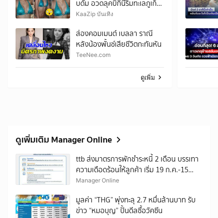
บดัม อวดลุคบิกินี่ริมทะเลภูเก็ต
สวยสะกดทุกสายตา
KaaZip บันเทิง
ส่องคอมเมนต์ เบลลา ราณี
หลังน้องพั้นช์เสียชีวิตกะทันหัน
TeeNee.com
ดูเพิ่ม
ดูเพิ่มเติม Manager Online
ttb ส่งมาตรการพักชำระหนี้ 2 เดือน บรรเทา
ความเดือดร้อนให้ลูกค้า เริ่ม 19 ก.ค.-15
ส.ค.นี้
Manager Online
มูลค่า “THG” พุ่งทะลุ 2.7 หมื่นล้านบาท รับ
ข่าว “หมอบุญ” ปั้นดีลซื้อวัคซีน