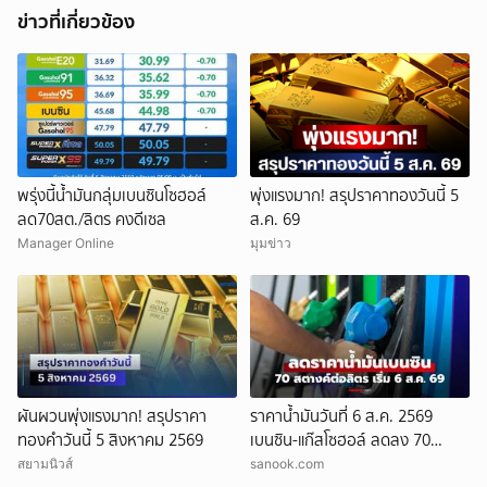
ข่าวที่เกี่ยวข้อง
พรุ่งนี้น้ำมันกลุ่มเบนซินโซฮอล์
พุ่งแรงมาก! สรุปราคาทองวันนี้ 5
ลด70สต./ลิตร คงดีเซล
ส.ค. 69
ยกเลิก
Manager Online
มุมข่าว
ผันผวนพุ่งแรงมาก! สรุปราคา
ราคาน้ำมันวันที่ 6 ส.ค. 2569
ทองคำวันนี้ 5 สิงหาคม 2569
เบนซิน-แก๊สโซฮอล์ ลดลง 70
สตางค์ต่อลิตร
สยามนิวส์
sanook.com