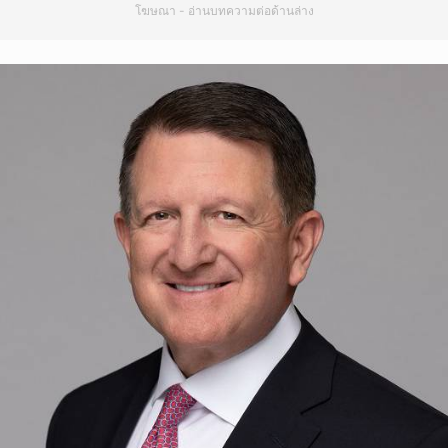
โฆษณา - อ่านบทความต่อด้านล่าง