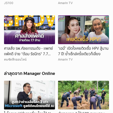
อิหร่านยุติสงคราม
ล้าน
JS100
Amarin TV
ศาลสั่ง รพ.ศัลยกรรมดัง - เเพทย์
“เอมี่” เปิดใจเคยติดเชื้อ HPV สู้นาน
เเพ้คดี จ่าย "ต้อม รัชนีกร" 7.7
7 ปี! ย้ำเซ็กส์ครั้งเดียวก็เสี่ยง
ล้าน
คมชัดลึกออนไลน์
Amarin TV
ล่าสุดจาก Manager Online