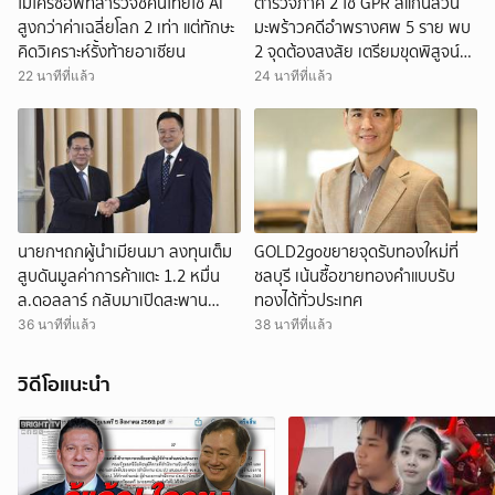
ไมโครซอฟท์สำรวจชี้คนไทยใช้ AI
ตำรวจภาค 2 ใช้ GPR สแกนสวน
สูงกว่าค่าเฉลี่ยโลก 2 เท่า แต่ทักษะ
มะพร้าวคดีอำพรางศพ 5 ราย พบ
คิดวิเคราะห์รั้งท้ายอาเซียน
2 จุดต้องสงสัย เตรียมขุดพิสูจน์
ย้ำยังไม่ยืนยันพบศพเพิ่ม
22 นาทีที่แล้ว
24 นาทีที่แล้ว
นายกฯถกผู้นำเมียนมา ลงทุนเต็ม
GOLD2goขยายจุดรับทองใหม่ที่
สูบดันมูลค่าการค้าแตะ 1.2 หมื่น
ชลบุรี เน้นซื้อขายทองคำแบบรับ
ล.ดอลลาร์ กลับมาเปิดสะพาน
ทองได้ทั่วประเทศ
มิตรภาพ(แม่สอด)
36 นาทีที่แล้ว
38 นาทีที่แล้ว
วิดีโอแนะนำ