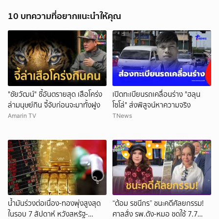
10 บทความที่อยากแนะนำให้คุณ
"ชัยวัฒน์" ชี้อันตรายสุด เสือโคร่ง
เปิดทะเบียนรถเคลื่อนร่าง "ฮลุน
ล่ามนุษย์กิน จี้จับก่อนจะมาทั้งฝูง
โซโล่" ส่งพิสูจน์หาความจริง
Amarin TV
TNews
น้ำมันร่วงต่อเนื่อง-ทองพุ่งสูงสุด
“ต้อม รชนีกร” ชนะคดีศัลยกรรม!
ในรอบ 7 สัปดาห์ หวังสหรัฐ-
ศาลสั่ง รพ.ดัง-หมอ ชดใช้ 7.7