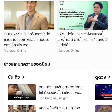
GOLD2goขยายจุดรับทองใหม่ที่
SAM เปิดโอกาสชาวฝั่งธนแก้หนี้
ชลบุรี เน้นซื้อขายทองคำแบบรับ
เสียต่ำแสน ผ่านโครงการ “ปิดหนี้ไว
ทองได้ทั่วประเทศ
ไปต่อได้”
Manager Online
Manager Online
ข่าวและบทความยอดนิยม
บันเทิง
ดูดวง
ออกแล้ว! ผลชันสูตรร่าง ‘ฮลุน
โซโล่’ ระบบหัวใจและไหลเวียน
โลหิตล้มเหลว
The Bangkok Insight
หลุดโฟกัสเต็มๆ อแมนด้า ออ