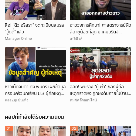
ลือ! “ดิว อริสรา” จดทะเบียนสมรส
ฉาววงการศึกษา! ศาสตราจารย์ผิว
“วู้ดดี้” แล้ว
สีอายุน้อยที่สุด ม.เคมบริดจ์
ประกาศลาออกหลังเผชิญข้อกล่าว
Manager Online
เดลินิวส์
หาคัดลอกผลงาน
ชาวเน็ตจับตา ดัง พันกร เผยข้อมูล
สลด! พบร่าง "ปู่-ย่า" ของผู้ก่อ
ครอบครัวนักเรียน ม.3 ผู้ก่อเหตุ
เหตุกราดยิง ถูกยิงดับภายในบ้าน
และที่มาอาวุธ
พัก
KaaZip บันเทิง
คมชัดลึกออนไลน์
คลิปที่กำลังได้รับความนิยม
01
02