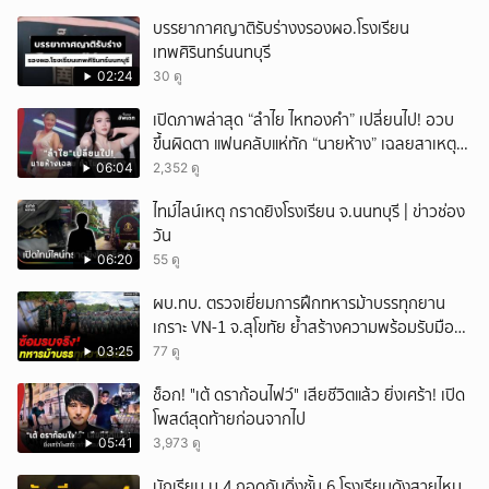
บรรยากาศญาติรับร่างงรองผอ.โรงเรียน
เทพศิรินทร์นนทบุรี
02:24
30 ดู
เปิดภาพล่าสุด “ลำไย ไหทองคำ” เปลี่ยนไป! อวบ
ขึ้นผิดตา แฟนคลับแห่ทัก “นายห้าง” เฉลยสาเหตุ
ชัด!
06:04
2,352 ดู
ไทม์ไลน์เหตุ กราดยิงโรงเรียน จ.นนทบุรี | ข่าวช่อง
วัน
06:20
55 ดู
ผบ.ทบ. ตรวจเยี่ยมการฝึกทหารม้าบรรทุกยาน
เกราะ VN-1 จ.สุโขทัย ย้ำสร้างความพร้อมรับมือ
ทุกสถานการณ์
03:25
77 ดู
ช็อก! "เต้ ดราก้อนไฟว์" เสียชีวิตแล้ว ยิ่งเศร้า! เปิด
โพสต์สุดท้ายก่อนจากไป
05:41
3,973 ดู
นักเรียน ม.4 กอดกันดิ่งชั้น 6 โรงเรียนดังสายไหม