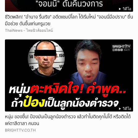
วิดีโอ
ชีวิตพลิก! "อำนาจ รื่นเริง" อดีตแชมป์โลก ได้เริ่มใหม่ "จอนนี่มือปราบ" ยื่น
มือช่วย ดันขึ้นแท่นครูมวย
ThaiNews - ไทยนิวส์ออนไลน์
วิดีโอ
หนุ่ม ของขึ้น! ป๋องมันเป็นลูกน้องตำรวจ แล้วทำไมติดคุกไม่ได้ หรือติดได้
แค่ตาสีตาสา คนจน
BRIGHTTV.CO.TH