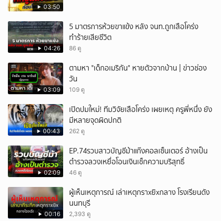
03:50
5 มาตรการห้วยขาแข้ง หลัง จนท.ถูกเสือโคร่ง
ทำร้ายเสียชีวิต
04:26
86 ดู
ตามหา "เด็กอเมริกัน" หายตัวจากบ้าน | ข่าวช่อง
วัน
03:09
109 ดู
เปิดปมใหม่! ทีมวิจัยเสือโคร่ง เผยเหตุ ครูพี่หนึ่ง ยัง
มีหลายจุดผิดปกติ
00:43
262 ดู
EP.74รวบสาวบัญชีม้าแก๊งคอลเซ็นเตอร์ อ้างเป็น
ตำรวจลวงเหยื่อโอนเงินเช็กความบริสุทธิ์
02:09
46 ดู
ผู้เห็นเหตุการณ์ เล่าเหตุกราxยิxกลาง โรงเรียนดัง
นนทบุรี
00:16
2,393 ดู