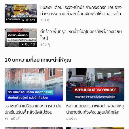
ขนส่งฯ เตือน! ระวังหน้าม้าเคาะกระจกรถ แอบอ้าง
ทำธุรกรรมแทน ย้ำอย่าโอนเงินหรือให้เอกสารเด็ด
ขาด
01:23
110 ดู
ตึกร้าว-พื้นทรุด เหตุน้ำซึมอุโมงค์รถไฟฟ้าวงเวียน
ใหญ่
00:40
245 ดู
10 บทความที่อยากแนะนำให้คุณ
รร.เซนต์คาเบรียล แถลงการณ์ ปม
หลานยอมสารภาพเอง! เผยสาเหตุ
นักเรียนรุ่นพี่ หลังมีคลิปว่อน
น้าชายขับเก๋งพุ่งชนศูนย์เด็กเล็ก
สยามนิวส์
มุมข่าว