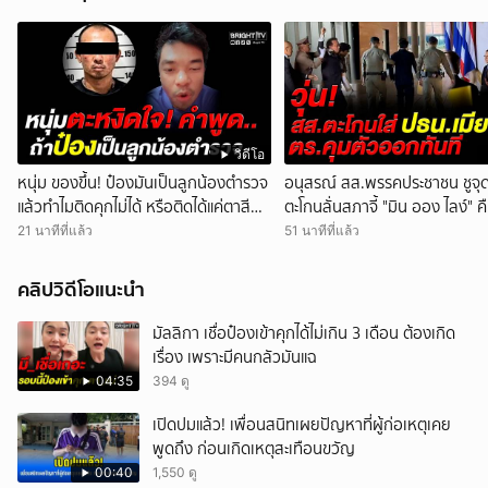
วิดีโอ
หนุ่ม ของขึ้น! ป๋องมันเป็นลูกน้องตำรวจ
อนุสรณ์ สส.พรรคประชาชน ชูจุด
แล้วทำไมติดคุกไม่ได้ หรือติดได้แค่ตาสีตา
ตะโกนลั่นสภาจี้ "มิน ออง ไลง์" ค
สา คนจน
สันติภาพ ก่อนถูกหิ้วตัวออก
21 นาทีที่แล้ว
51 นาทีที่แล้ว
คลิปวิดีโอแนะนำ
มัลลิกา เชื่อป๋องเข้าคุกได้ไม่เกิน 3 เดือน ต้องเกิด
เรื่อง เพราะมีคนกลัวมันแฉ
04:35
394 ดู
เปิดปมแล้ว! เพื่อนสนิทเผยปัญหาที่ผู้ก่อเหตุเคย
พูดถึง ก่อนเกิดเหตุสะเทือนขวัญ
00:40
1,550 ดู