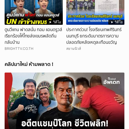
วิดีโอ
วิดีโอ
ตูนวีแกน ฟาดสนั่น ทอม แอนดรูวส์
ประกาศด่วน! โรงเรียนเทพศิรินทร์
เรียกร้องให้ไทยส่งเขมรพลัดถิ่น
นนทบุรี ยกระดับมาตรการความ
กลับบ้าน
ปลอดภัยหลังเหตุสะเทือนขวัญ
BRIGHTTV.CO.TH
สยามนิวส์
คลิปมาใหม่ ห้ามพลาด !