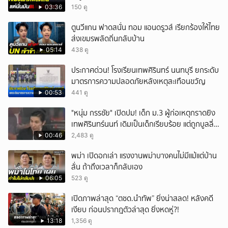
03:36
150 ดู
ตูนวีแกน ฟาดสนั่น ทอม แอนดรูวส์ เรียกร้องให้ไทย
ส่งเขมรพลัดถิ่นกลับบ้าน
05:14
438 ดู
ประกาศด่วน! โรงเรียนเทพศิรินทร์ นนทบุรี ยกระดับ
มาตรการความปลอดภัยหลังเหตุสะเทือนขวัญ
00:53
441 ดู
"หนุ่ม กรรชัย" เปิดปม! เด็ก ม.3 ผู้ก่อเหตุกราดยิง
เทพศิรินทร์นนท์ เดิมเป็นเด็กเรียบร้อย แต่ถูกบูลลี่
หนัก คาดแรงกดดันสะสมกลายเป็นแรงแค้น จนก่อ
00:46
2,483 ดู
เหตุสลด
พม่า เปิดอกเล่า แรงงานพม่าบางคนไม่มีแม้แต่บ้าน
ลั่น ถ้าถึงเวลาก็กลับเอง
06:05
523 ดู
เปิดภาพล่าสุด “ตชด.นำทัพ” ยิ่งน่าสลด! หลังคดี
เงียบ ก่อนปรากฎตัวล่าสุด ยิ่งหดหู่?!
13:18
1,356 ดู