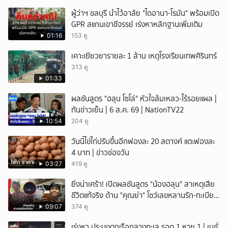
ผู้ว่าฯ ชลบุรี นำไว้อาลัย "ไดอานา-โรมัน" พร้อมเปิด
GPR สแกนเขาชีจรรย์ เร่งหาหลักฐานเพิ่มเติม
01:16
153 ดู
เคาะเยียวยารายละ 1 ล้าน เหตุโรงเรียนเทพศิรินทร์
313 ดู
01:33
ผลชันสูตร "ฮลุน โซโล่" หัวใจล้มเหลว-ไร้รอยแผล |
ทันข่าวเย็น | 6 ส.ค. 69 | NationTV22
10:54
204 ดู
วันนี้ไข่ไก่ปรับขึ้นอีกฟองละ 20 สตางค์ แตะฟองละ
4 บาท | ข่าวช่องวัน
03:27
419 ดู
ยิ่งน่าเศร้า! เปิดผลชันสูตร "น้องฮลุน" สาเหตุเสีย
ชีวิตแท้จริง ด้าน "คุณย่า" โชว์เลขหลานรัก-ทะเบียน
รถเคลื่อนร่าง!
09:07
374 ดู
เร่งหา ประมงตกเรือกลางทะเล รอด 1 หาย 1 | เนชั่