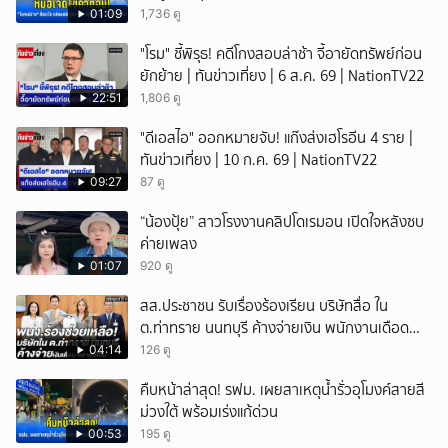
01:09
1,736 ดู
"โรม" ชี้พิรุธ! คดีโกงสอบล่าช้า จี้อายัดทรัพย์ก่อน
ยักย้าย | ทันข่าวเที่ยง | 6 ส.ค. 69 | NationTV22
22:51
1,806 ดู
"ดีเอสไอ" ออกหมายจับ! แก๊งส่งเฮโรอีน 4 ราย |
ทันข่าวเที่ยง | 10 ก.ค. 69 | NationTV22
09:27
87 ดู
“น้องปุ้ย” สาวโรงงานคลิปโดเรมอน เปิดใจหลังซบ
ค่ายเพลง
01:07
920 ดู
สส.ประชาชน รับเรื่องร้องเรียน บริษัทสื่อ ใน
ต.ท่าทราย นนทบุรี ค้างจ่ายเงิน พนักงานเดือด
ร้อนนับร้อย
04:14
126 ดู
คืบหน้าล่าสุด! รฟม. เผยสาเหตุน้ำรั่วอุโมงค์สายสี
ม่วงใต้ พร้อมเร่งแก้ด่วน
00:53
195 ดู