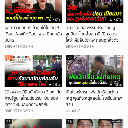
วิดีโอ
วิดีโอ
มัลลิกา เชื่อป๋องเข้าคุกได้ไม่เกิน 3
อนุสรณ์ สส.พรรคประชาชน ชู
เดือน ต้องเกิดเรื่อง เพราะมีคนกลัว
จุดยืนตะโกนลั่นสภาจี้ "มิน ออง
มันแฉ
ไลง์" คืนสันติภาพ ก่อนถูกหิ้วตัว
ออก
BRIGHTTV.CO.TH
BRIGHTTV.CO.TH
03
04
วิดีโอ
วิดีโอ
19 องค์กรนิสิตนักศึกษา 3 มหาลัย
เปิดใจครั้งแรก! พ่อนักเรียนผู้ก่อ
ค้านรัฐบาลไทยต้อนรับ "มิน ออง
เหตุ พูดถึงเหตุสลดในโรงเรียนเทพ
ไลง์" จี้หนุนสันติภาพยั่งยืน
สิริน
BRIGHTTV.CO.TH
สยามนิวส์
05
06