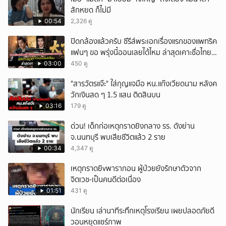
สักหยด ก็ไม่มี
00:54
2,326 ดู
ปิดกล้องแล้วครับ ซีรีส์พระเอกเรื่องแรกของแพทริค
แฟนๆ ขอ พรุ่งนี้ออนเลยได้ไหม ล่าสุดเคาะชื่อไทย
แล้ว
03:00
450 ดู
"สารวัตรแจ๊ะ" ใส่กุญแจมือ หน.แก๊งเวียดนาม หลังค
วักเงินสด ๆ 1.5 แสน ติดสินบน
03:16
179 ดู
ด่วน! เด็กก่อเหตุกราดยิงกลาง รร. ดังย่าน
จ.นนทบุรี พบเสียชีวิตแล้ว 2 ราย
00:34
4,347 ดู
เหตุกราดยิvพารากอน ผู้ป่วยยังรักษาตัวจาก
จิตเวช-เป็นคนดีต่อเนื่อง
01:51
431 ดู
นักเรียน เล่านาทีระทึกเหตุโรงเรียน เผยปลอดภัยดี
วอนหยุดแชร์ภาพ