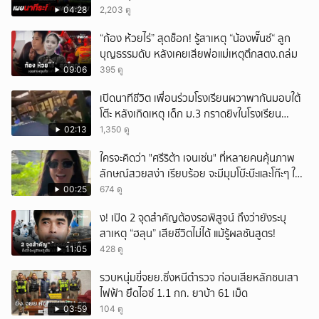
04:28
2,203 ดู
“ก้อง ห้วยไร่” สุดช็อก! รู้สาเหตุ “น้องพั๊นซ์“ ลูก
บุญธรรมดับ หลังเคยเสียพ่อแม่เหตุตึกสตง.ถล่ม
09:06
395 ดู
เปิดนาทีชีวิต เพื่อนร่วมโรงเรียนผวาพากันมอบใต้
โต๊ะ หลังเกิดเหตุ เด็ก ม.3 กราดยิvในโรงเรียน
เทพศิรินทร์นนท์ แบบไม่เลือกหน้า เสียงปืนดังสนั่น
02:13
1,350 ดู
หวั่นไหว
ใครจะคิดว่า "ศรีริต้า เจนเซ่น" ที่หลายคนคุ้นภาพ
ลักษณ์สวยสง่า เรียบร้อย จะมีมุมโบ๊ะบ๊ะและโก๊ะๆ ให้
ได้อมยิ้มเหมือนกัน งานนี้ทำเอาแฟนๆ ทั้งเอ็นดูทั้ง
00:25
674 ดู
หัวเราะ
ึ้ง! เปิด 2 จุดสำคัญต้องรอพิสูจน์ ถึงว่ายังระบุ
สาเหตุ “ฮลุน” เสียชีวิตไม่ได้ แม้รู้ผลชันสูตร!
11:05
428 ดู
รวบหนุ่มขี่จยย.ซิ่งหนีตำรวจ ก่อนเสียหลักชนเสา
ไฟฟ้า ยึดไอซ์ 1.1 กก. ยาบ้า 61 เม็ด
03:59
104 ดู