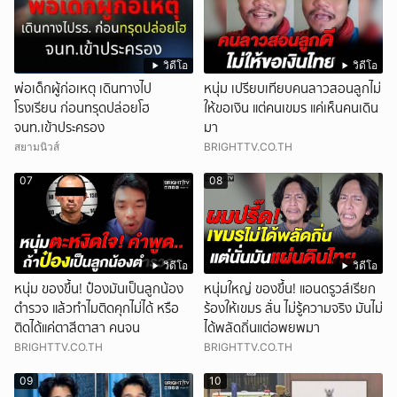
วิดีโอ
วิดีโอ
พ่อเด็กผู้ก่อเหตุ เดินทางไป
หนุ่ม เปรียบเทียบคนลาวสอนลูกไม่
โรงเรียน ก่อนทรุดปล่อยโฮ
ให้ขอเงิน แต่คนเขมร แค่เห็นคนเดิน
จนท.เข้าประครอง
มา
สยามนิวส์
BRIGHTTV.CO.TH
07
08
วิดีโอ
วิดีโอ
หนุ่ม ของขึ้น! ป๋องมันเป็นลูกน้อง
หนุ่มใหญ่ ของขึ้น! แอนดรูวส์เรียก
ตำรวจ แล้วทำไมติดคุกไม่ได้ หรือ
ร้องให้เขมร ลั่น ไม่รู้ความจริง มันไม่
ติดได้แค่ตาสีตาสา คนจน
ได้พลัดถิ่นแต่อพยพมา
BRIGHTTV.CO.TH
BRIGHTTV.CO.TH
09
10