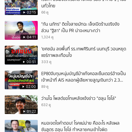
นทั่วไทย
02:15
66 ดู
"กัน นภัทร" ติดใจสายมัทฉะ เล็งเปิดร้านจริงจัง
ส่วน "ฐิสา" เป็น PR น่าจะเหมาะกว่า
04:11
1,324 ดู
'ยศชนัน ลงพื้นที่ รร.เทพศิรินทร์ นนทบุรี วอนหยุด
แชร์ภาพสะเทือนใจ
00:51
333 ดู
EP80จับกุมหนุ่มบัญชีม้าแก๊งคอลเซ็นเตอร์อ้างเป็น
เจ้าหน้าที่ AIS หลอกผู้เสียหายสูญเงินกว่า 2.3
ล้านบาท
02:00
89 ดู
ว่านไฉ โพสต์ขอโทษหลังแจ้งข่าว "ฮลุน โซโล่"
632 ดู
01:22
หมอเจดไขคำตอบ! โรคแม่ม่าย คืออะไร หลังผล
ชันสูตร ฮลุน โซโล่ ทำหลายคนเข้าใจผิด