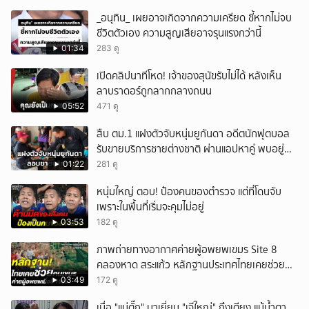
_อนุทิน_ เผยอาจเกิดจากความเครียด ชี้หากไม่จบ
ชีวิตตัวเอง ความสูญเสียอาจรุนแรงกว่านี้
01:34
283 ดู
เปิดคลิปนาทีโหด! เจ้าของสุนัขรับไม่ได้ หลังเห็น
ลาบราดอร์ถูกลากกลางถนน
05:52
471 ดู
สืบ ตม.1 แฝงตัวจับหนุ่มยูกันดา อดีตนักฟุตบอล
รับขายบริการชายต่างชาติ ผ่านแอปหาคู่ พบอยู่
เกินกำหนดอนุญาต
01:22
281 ดู
หนุ่มใหญ่ ตอบ! ป๋องคนของตำรวจ แต่ที่โดนจับ
เพราะในพื้นที่เริ่มจะคุมไม่อยู่
03:53
182 ดู
ภาพถ่ายทางอากาศค่ายผู้อพยพเขมร Site 8
คลองหาด สระแก้ว หลักฐานประเทศไทยเคยช่วยคน
เขมร
03:49
172 ดู
เมื่อ "แม่ตั๊ก" มาเยี่ยม "เจ๊ใหญ่" ถึงเตียง แม้น้ำตา