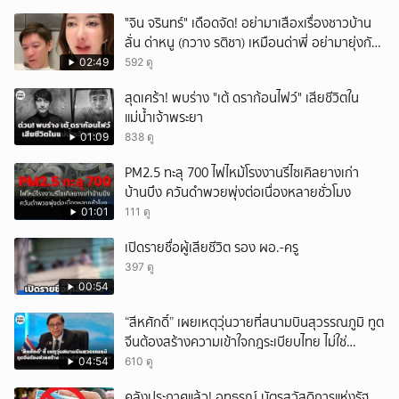
ั่"จิน จรินทร์" เดือดจัด! อย่ามาเสือxเรื่องชาวบ้าน
ลั่น ด่าหนู (กวาง รติชา) เหมือนด่าพี่ อย่ามายุ่งกับ
คนของผม จบ!!!
02:49
592 ดู
สุดเศร้า! พบร่าง "เต้ ดราก้อนไฟว์" เสียชีวิตใน
แม่น้ำเจ้าพระยา
01:09
838 ดู
PM2.5 ทะลุ 700 ไฟไหม้โรงงานรีไซเคิลยางเก่า
บ้านบึง ควันดำพวยพุ่งต่อเนื่องหลายชั่วโมง
01:01
111 ดู
เปิดรายชื่อผู้เสียชีวิต รอง ผอ.-ครู
397 ดู
00:54
“สีหศักดิ์” เผยเหตุวุ่นวายที่สนามบินสุวรรณภูมิ ทูต
จีนต้องสร้างความเข้าใจกฎระเบียบไทย ไม่ใช่
ปกป้องฝ่ายจีนเพียงอย่างเดียว
04:54
610 ดู
คลังประกาศแล้ว! อุทธรณ์ บัตรสวัสดิการแห่งรัฐ