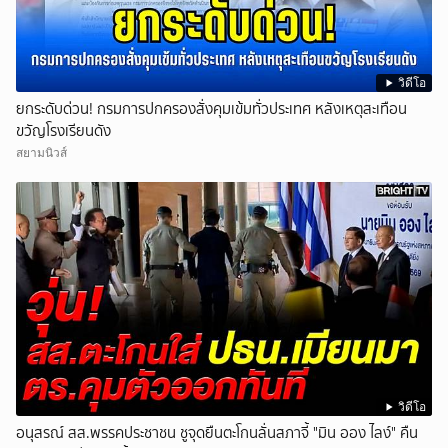
วิดีโอ
ยกระดับด่วน! กรมการปกครองสั่งคุมเข้มทั่วประเทศ หลังเหตุสะเทือน
ขวัญโรงเรียนดัง
สยามนิวส์
วิดีโอ
อนุสรณ์ สส.พรรคประชาชน ชูจุดยืนตะโกนลั่นสภาจี้ "มิน ออง ไลง์" คืน