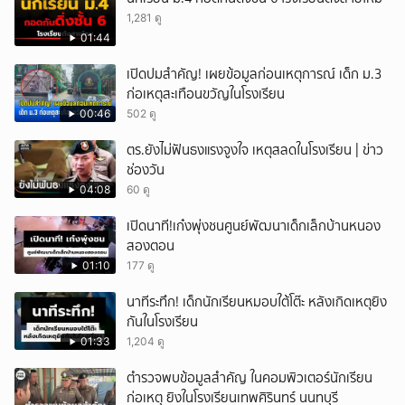
1,281 ดู
01:44
เปิดปมสำคัญ! เผยข้อมูลก่อนเหตุการณ์ เด็ก ม.3
ก่อเหตุสะเทือนขวัญในโรงเรียน
00:46
502 ดู
ตร.ยังไม่ฟันธงแรงจูงใจ เหตุสลดในโรงเรียน | ข่าว
ช่องวัน
04:08
60 ดู
เปิดนาที!เก๋งพุ่งชนศูนย์พัฒนาเด็กเล็กบ้านหนอง
สองตอน
01:10
177 ดู
นาทีระทึก! เด็กนักเรียนหมอบใต้โต๊ะ หลังเกิดเหตุยิง
กันในโรงเรียน
01:33
1,204 ดู
ตำรวจพบข้อมูลสำคัญ ในคอมพิวเตอร์นักเรียน
ก่อเหตุ ยิงในโรงเรียนเทพศิรินทร์ นนทบุรี