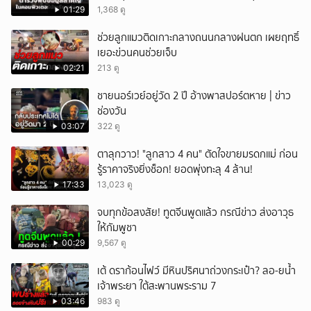
01:29
1,368 ดู
ช่วยลูกแมวติดเกาะกลางถนนกลางฝนตก เผยฤทธิ์
เยอะข่วนคนช่วยเจ็บ
02:21
213 ดู
ชายนอร์เวย์อยู่วัด 2 ปี อ้างพาสปอร์ตหาย | ข่าว
ช่องวัน
03:07
322 ดู
ตาลุกวาว! "ลูกสาว 4 คน" ตัดใจขายมรดกแม่ ก่อน
รู้ราคาจริงยิ่งช็อก! ยอดพุ่งทะลุ 4 ล้าน!
17:33
13,023 ดู
จบทุกข้อสงสัย! ทูตจีนพูดแล้ว กรณีข่าว ส่งอาวุธ
ให้กัมพูชา
00:29
9,567 ดู
เต้ ดราก้อนไฟว์ มีหินปริศนาถ่วงกระเป๋า? ลอ-ยน้ำ
เจ้าพระยา ใต้สะพานพระราม 7
03:46
983 ดู