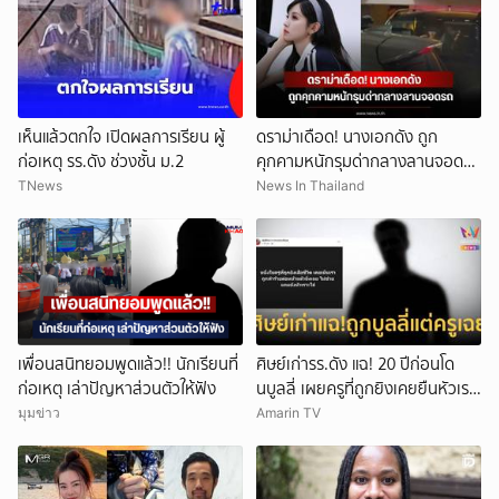
เห็นแล้วตกใจ เปิดผลการเรียน ผู้
ดราม่าเดือด! นางเอกดัง ถูก
ก่อเหตุ รร.ดัง ช่วงชั้น ม.2
คุกคามหนักรุมด่ากลางลานจอดรถ
(ข่าวต่างประเทศ)
TNews
News In Thailand
เพื่อนสนิทยอมพูดแล้ว!! นักเรียนที่
ศิษย์เก่ารร.ดัง แฉ! 20 ปีก่อนโด
ก่อเหตุ เล่าปัญหาส่วนตัวให้ฟัง
นบูลลี่ เผยครูที่ถูกยิงเคยยืนหัวเราะ
ใส่
มุมข่าว
Amarin TV