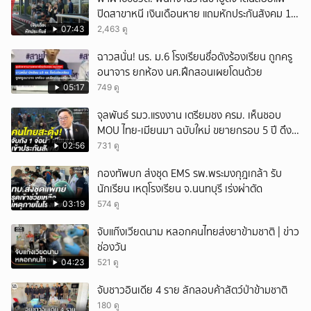
ปิดสาขาหนี เงินเดือนหาย แถมหักประกันสังคม 11
ยกเลิก
เดือนแต่ไม่ส่ง?
07:43
2,463 ดู
ฉาวสนั่น! นร. ม.6 โรงเรียนชื่อดังร้องเรียน ถูกครู
อนาจาร ยกห้อง นศ.ฝึกสอนเผยโดนด้วย
05:17
749 ดู
จุลพันธ์ รมว.แรงงาน เตรียมชง ครม. เห็นชอบ
MOU ไทย-เมียนมา ฉบับใหม่ ขยายกรอบ 5 ปี ดึง
แรงงานเข้าระบบ
02:56
731 ดู
กองทัพบก ส่งชุด EMS รพ.พระมงกุฎเกล้า รับ
นักเรียน เหตุโรงเรียน จ.นนทบุรี เร่งผ่าตัด
03:19
574 ดู
จับแก๊งเวียดนาม หลอกคนไทยส่งยาข้ามชาติ | ข่าว
ช่องวัน
04:23
521 ดู
จับชาวอินเดีย 4 ราย ลักลอบค้าสัตว์ป่าข้ามชาติ
180 ดู