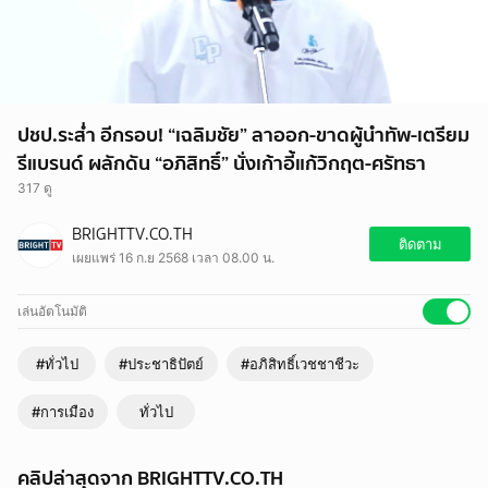
ปชป.ระส่ำ อีกรอบ! “เฉลิมชัย” ลาออก-ขาดผู้นำทัพ-เตรียม
รีแบรนด์ ผลักดัน “อภิสิทธิ์” นั่งเก้าอี้แก้วิกฤต-ศรัทธา
317 ดู
BRIGHTTV.CO.TH
ติดตาม
เผยแพร่ 16 ก.ย 2568 เวลา 08.00 น.
เล่นอัตโนมัติ
#ทั่วไป
#ประชาธิปัตย์
#อภิสิทธิ์เวชชาชีวะ
#การเมือง
ทั่วไป
คลิปล่าสุดจาก BRIGHTTV.CO.TH