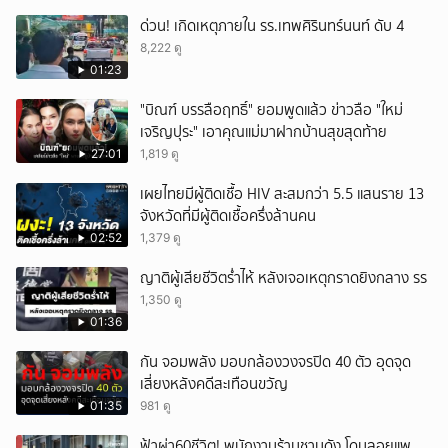
ด่วน! เกิดเหตุภายใน รร.เทพศิรินทร์นนท์ ดับ 4
8,222 ดู
01:23
"บิณฑ์ บรรลือฤทธิ์" ยอมพูดแล้ว ข่าวลือ "ใหม่
เจริญปุระ" เอาคุณแม่มาฝากบ้านสุขสุดท้าย
27:01
1,819 ดู
เผยไทยมีผู้ติดเชื้อ HIV สะสมกว่า 5.5 แสนราย 13
จังหวัดที่มีผู้ติดเชื้อครึ่งล้านคน
02:52
1,379 ดู
ญาติผู้เสียชีวิตร่ำไห้ หลังเจอเหตุกราดยิงกลาง รร
1,350 ดู
01:36
กัน จอมพลัง มอบกล้องวงจรปิด 40 ตัว อุดจุด
เสี่ยงหลังคดีสะเทือนขวัญ
01:35
981 ดู
ฟ้าผ่า60ชีวิต! พนักงานร้านชาบูดัง โดนลอยแพ