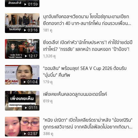
01:59
บุกจับแก๊งคอลฯเวียดนาม โยงไอซ์ซุกมะขามเปียก
ยึดทองกว่า 40 บาท-สมาร์ทโฟน ก่อนรวบเพื่อน
ร่วมทีมหอบเงิน 1.5 แสนติดสินบนคาโรงพัก
03:16
181 ดู
ยิ่งตะลึง! เปิดค่าหัว“นักโทษประหาร”! ค่าใช้จ่ายต่อปี
เท่าไหร่? “กรรชัย” แสกหน้า ถอนหงอก “ป้าป๋อง”!
12:17
1,326 ดู
"ออมสิน" พร้อมลุย! SEA V Cup 2026 ต้อนรับ
"บุ๋มบิ๋ม" คืนทัพ
01:04
179 ดู
เพิ่งเคยเห็นคลอดลูกบนมอเตอร์ไซค์
619 ดู
01:11
"หนิง ปณิตา" เปิดใจเคลียร์ดราม่าหลัง "น้องณิริน"
ถูกกระแสวิจารณ์ จากคลิปไลฟ์สดไม่อยากเกิดมา
หน้าเหมือนพ่อ
02:57
386 ดู