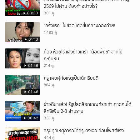
2569 ไม่ผ่าน ต้องทำอย่างไร?
00:33
301 ดู
“ครั้งแรก” ในชีวิต เกิดขึ้นกลางกองถ่าย!
1,483 ดู
01:13
ก้อง ห้วยไร่ แจ้งข่าวเศร้า "น้องพั้นช์" จากไป
กะทันหัน
01:46
214 ดู
ครู เผยผู้ก่อเหตุเป็นเด็กเรียนดี
864 ดู
01:46
ข่าวดีมาแล้ว! รัฐปลดล็อกเกณฑ์รถเก่า คาดคนได้
สิทธิเพิ่ม 2-3 ล้านราย
00:42
331 ดู
สรุปทุกเหตุการณ์ที่ครูแดงเจอ ก่อนโพสต์แรง
444 ดู