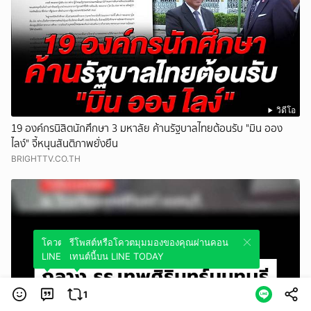
วิดีโอ
19 องค์กรนิสิตนักศึกษา 3 มหาลัย ค้านรัฐบาลไทยต้อนรับ "มิน ออง
ไลง์" จี้หนุนสันติภาพยั่งยืน
BRIGHTTV.CO.TH
โควตมุมมองของคุณผ่านคอนเทนต์นี้บน
รีโพสต์หรือโควตมุมมองของคุณผ่านคอน
LINE TODAY
เทนต์นี้บน LINE TODAY
1