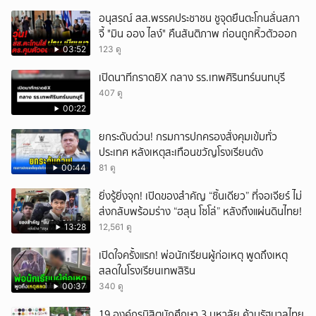
อนุสรณ์ สส.พรรคประชาชน ชูจุดยืนตะโกนลั่นสภา
จี้ "มิน ออง ไลง์" คืนสันติภาพ ก่อนถูกหิ้วตัวออก
03:52
123 ดู
เปิดนาทีกราดยิX กลาง รร.เทพศิรินทร์นนทบุรี
407 ดู
00:22
ยกระดับด่วน! กรมการปกครองสั่งคุมเข้มทั่ว
ประเทศ หลังเหตุสะเทือนขวัญโรงเรียนดัง
00:44
81 ดู
ยิ่งรู้ยิ่งจุก! เปิดของสำคัญ “ชิ้นเดียว” ที่จอเจียร์ ไม่
ส่งกลับพร้อมร่าง “ฮลุน โซโล่” หลังถึงแผ่นดินไทย!
13:28
12,561 ดู
เปิดใจครั้งแรก! พ่อนักเรียนผู้ก่อเหตุ พูดถึงเหตุ
สลดในโรงเรียนเทพสิริน
00:37
340 ดู
19 องค์กรนิสิตนักศึกษา 3 มหาลัย ค้านรัฐบาลไทย