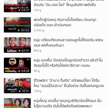
ต้อนรับ "มิน ออง ไลง์" จี้หนุนสันติภาพยั่งยืน
04:21
125 ดู
พ่อเด็กผู้ก่อเหตุ เดินทางไปโรงเรียน ก่อนทรุด
ปล่อยโฮ จนท.เข้าประครอง
00:33
6,342 ดู
หนุ่ม เปรียบเทียบคนลาวสอนลูกไม่ให้ขอเงิน แต่คน
เขมร แค่เห็นคนเดินมา
03:51
852 ดู
หนุ่ม ของขึ้น! ป๋องมันเป็นลูกน้องตำรวจ แล้วทำไม
ติดคุกไม่ได้ หรือติดได้แค่ตาสีตาสา คนจน
04:28
66 ดู
ชีวิตพลิก! "อำนาจ รื่นเริง" อดีตแชมป์โลก ได้เริ่ม
ใหม่ "จอนนี่มือปราบ" ยื่นมือช่วย ดันขึ้นแท่นครูมวย
10:01
129 ดู
หนุ่มใหญ่ ของขึ้น! แอนดรูวส์เรียกร้องให้เขมร ลั่น
ไม่รู้ความจริง มันไม่ได้พลัดถิ่นแต่อพยพมา