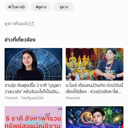
#เว็บดวงD
#ดูดวง
ดูดวง
ดูข่าวต้นฉบับ
ข่าวที่เกี่ยวข้อง
งานรุ่ง เงินพุ่งปรี๊ด 3 ราศี "บุญพา
อ.โอเล่ เตือนคน2วันเกิด ช่วง3วันนี้
วาสนาส่ง" หยิบจับอะไรก็เป็นเงิน
เลี่ยงได้เลี่ยง - ห่วงช่วงสิงหาไฟ
เป็นทอง
ต้องระวังอะไร
Thairath - ไทยรัฐออนไลน์
Khaosod