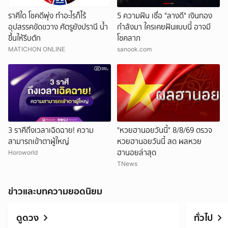
ราศีใด โชคดีพุ่ง ทำอะไรก็ไร้
5 ความฝัน เชื่อ "ลางดี" เงินทอง
อุปสรรคขัดขวาง ศัตรูยังปรานี น้ำ
กำลังมา ใครเคยฝันแบบนี้ อาจมี
ขึ้นให้รีบตัก
โชคลาภ
MATICHON ONLINE
sanook.com
3 ราศีถึงเวลาเฉิดฉาย! ความ
"หวยฮานอยวันนี้" 8/8/69 ตรวจ
สามารถเข้าตาผู้ใหญ่
หวยฮานอยวันนี้ สด ผลหวย
ฮานอยล่าสุด
Horoworld
TNews
ข่าวและบทความยอดนิยม
ดูดวง
ทั่วไป