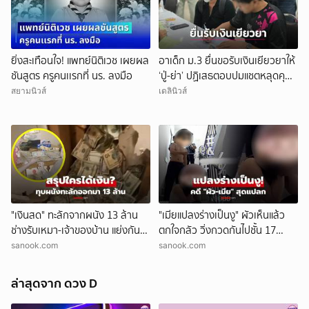
ยิ่งสะเทือนใจ! แพทย์นิติเวช เผยผล
อาเด็ก ม.3 ยื่นขอรับเงินเยียวยาให้
ชันสูตร ครูคนเเรกที่ นร. ลงมือ
‘ปู่-ย่า’ ปฏิเสธตอบปมแชตหลุดคุย
แม่ ‘ถูกกลั่นแกล้ง’
สยามนิวส์
เดลินิวส์
"เงินสด" ทะลักจากผนัง 13 ล้าน
"เมียแปลงร่างเป็นงู" ผัวเห็นแล้ว
ช่างรับเหมา-เจ้าของบ้าน แย่งกัน
ตกใจกลัว วิ่งกวดกันไปชั้น 17
วุ่น สุดท้ายศาลตัดสินให้ใคร?!
ตร.เผยบทสรุปคดีสุดแปลก!
sanook.com
sanook.com
ล่าสุดจาก ดวง D