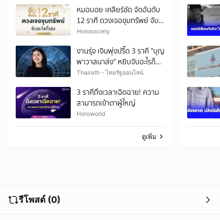
หมอบอย เคลียร์ชัด จัดอันดับ
12 ราศี ดวงเจอขุมทรัพย์ จับ
อะไรก็เฮง
Horosociety
งานรุ่ง เงินพุ่งปรี๊ด 3 ราศี "บุญ
พาวาสนาส่ง" หยิบจับอะไรก็
เป็นเงินเป็นทอง
Thairath - ไทยรัฐออนไลน์
3 ราศีถึงเวลาเฉิดฉาย! ความ
สามารถเข้าตาผู้ใหญ่
Horoworld
ดูเพิ่ม
รีโพสต์ (0)