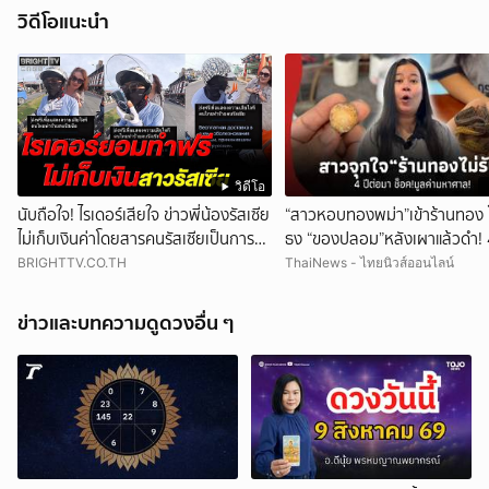
วิดีโอแนะนำ
วิดีโอ
นับถือใจ! ไรเดอร์เสียใจ ข่าวพี่น้องรัสเซีย
“สาวหอบทองพม่า”เข้าร้านทอง 
ไม่เก็บเงินค่าโดยสารคนรัสเซียเป็นการ
ธง “ของปลอม”หลังเผาแล้วดำ! 4
ขอโทษ
มา ช็อกมูลค่าพุ่งมหาศาล!
BRIGHTTV.CO.TH
ThaiNews - ไทยนิวส์ออนไลน์
ข่าวและบทความดูดวงอื่น ๆ