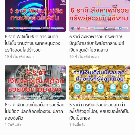
6 ราศี Wifiเต็ม3ขีด การเงินดีด
6 ราศี สิงหาพารวย ทรัพย์สวย
ไป3ขั้น งานต่างประเทศหนุนดวง
บัญชีงาม รับทรัพย์จากสายเปย์
ธุรกิจออนไลน์ร่ำรวย
เงินหมุนเข้าไม่ขาดสาย
19 ชั่วโมงที่ผ่านมา
20 ชั่วโมงที่ผ่านมา
6 ราศี เงินทองเต็มสต็อก รวยช็อก
5 ราศี การเงินเดือนนี้รวยสุด ทำ
ไม่มีช็อต ปลดล็อกเรื่องเงิน มีลาภ
อะไรก็รุ่งฉุดไม่อยู่ หยิบจับอะไรก็เป็น
ลอยจ่อคิว
เงินเป็นทอง
1 วันที่แล้ว
1 วันที่แล้ว