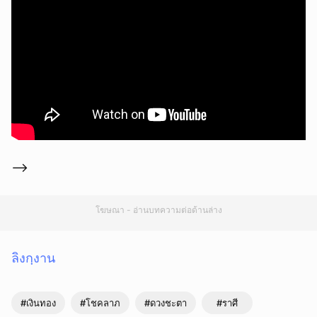
-->
โฆษณา - อ่านบทความต่อด้านล่าง
ลิงกฺงาน
#เงินทอง
#โชคลาภ
#ดวงชะตา
#ราศี