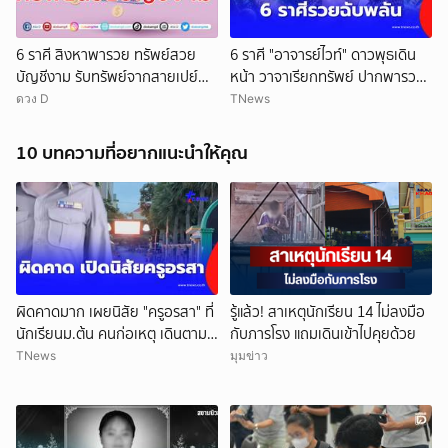
6 ราศี สิงหาพารวย ทรัพย์สวย
6 ราศี "อาจารย์ไวท์" ดาวพุธเดิน
บัญชีงาม รับทรัพย์จากสายเปย์
หน้า วาจาเรียกทรัพย์ ปากพารวย
เงินหมุนเข้าไม่ขาดสาย
ฉับพลัน
ดวง D
TNews
ยกเลิก
10 บทความที่อยากแนะนำให้คุณ
ผิดคาดมาก เผยนิสัย "ครูอรสา" ที่
รู้แล้ว! สาเหตุนักเรียน 14 ไม่ลงมือ
นักเรียนม.ต้น คนก่อเหตุ เดินตาม
กับภารโรง แถมเดินเข้าไปคุยด้วย
หา
TNews
มุมข่าว