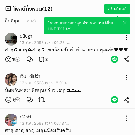
โพสต์ทั้งหมด(12)
สร้างโพสต์
ฮิตที่สุด
ล่าสุด
โควตมุมมองของคุณผ่านคอนเทนต์นี้บน
LINE TODAY
ขนิษฐา
13 ส.ค. 2568 เวลา 06.28 น.
สาธุ🙏​สาธุ🙏​สาธุ🙏..ขอน้อมรับคำทำนาย​ขอบคุณค่ะ❤️❤️❤️
1
2
เจ็บ แต่ไม่จำ
13 ส.ค. 2568 เวลา 18.01 น.
น้อมรับค่ะราศีพฤษภร่ำรวยๆๆ🙏🙏🙏
1
r@bbit
13 ส.ค. 2568 เวลา 06.13 น.
สาธุ สาธุ สาธุ เมถุนน้อมรับครับ