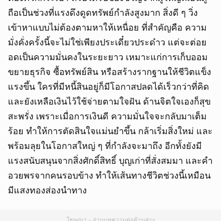
ถือเป็นช่วงที่แรงดึงดูดทรัพย์กำลังสูงมาก สิ่งดี ๆ วิ่ง
เข้าหาแบบไม่ต้องตามหาให้เหนื่อย ที่สำคัญคือ ความ
มั่งคั่งครั้งนี้จะไม่ใช่เพียงประเดี๋ยวประด๋าว แต่จะต่อย
อดเป็นความมั่นคงในระยะยาว เหมาะแก่การเก็บออม
ขยายธุรกิจ ซื้อทรัพย์สิน หรือสร้างรากฐานให้ชีวิตแข็ง
แรงขึ้น ใครที่มีหนี้สินอยู่ก็มีโอกาสปลดได้เร็วกว่าที่คิด
และยังเหลือเงินไว้ใช้จ่ายตามใจฝัน ด้านจิตใจเองก็สุข
สะพรั่ง เพราะเมื่อการเงินดี ความมั่นใจจะกลับมาเต็ม
ร้อย ทำให้การตัดสินใจแม่นยำขึ้น กล้าเริ่มสิ่งใหม่ และ
พร้อมลุยในโอกาสใหญ่ ๆ ที่กำลังจะมาถึง อีกทั้งยังมี
แรงสนับสนุนจากสิ่งศักดิ์สิทธิ์ บุญเก่าที่สั่งสมมา และคำ
อวยพรจากคนรอบข้าง ทำให้เส้นทางชีวิตช่วงนี้เหมือน
มีแสงทองส่องนำทาง
โฆษณา - อ่านบทความต่อด้านล่าง