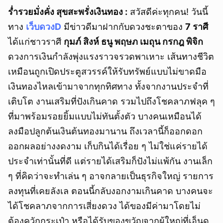
ร่ำรวยมั่งคั่ง สุขสะพรั่งเงินทอง :
สวัสดีค่ะทุกคน! วันนี้
ทาง
เว็บดวงD
มีข่าวดีมาฝากกับดวงชะตาของ
7 ราศี
ได้แก่ชาวราศี
กุมภ์ สิงห์ ธนู พฤษภ เมถุน กรกฎ พิจิก
ดวงการเงินกำลังพุ่งแรงราวจรวดพาเหาะ เส้นทางชีวิต
เหมือนถูกเปิดประตูสวรรค์ให้รับทรัพย์แบบไม่ขาดมือ
เงินทองไหลเข้ามาจากทุกทิศทาง ทั้งจากงานประจำที่
เติบโต งานเสริมที่ปังเกินคาด รวมไปถึงโชคลาภฟลุค ๆ
ที่มาพร้อมรอยยิ้มแบบไม่ทันตั้งตัว บางคนเหมือนได้
ลงมือปลูกต้นเงินต้นทองมานาน ถึงเวลานี้ก็ออกดอก
ออกผลอย่างงดงาม เก็บกินได้เรื่อย ๆ ไม่ใช่แค่รายได้
ประจำเท่านั้นที่ดี แต่รายได้เสริมก็ปังไม่แพ้กัน งานเล็ก
ๆ ที่คิดว่าจะทำเล่น ๆ อาจกลายเป็นธุรกิจใหญ่ รายการ
ลงทุนที่เคยลังเล ตอนนี้กลับงอกงามเกินคาด บางคนจะ
ได้โชคลาภจากการเสี่ยงดวง ได้ของมีค่ามาโดยไม่
ต้องควักกระเป๋า หรือได้รับของขวัญจากผู้ใหญ่ที่เอ็นดู