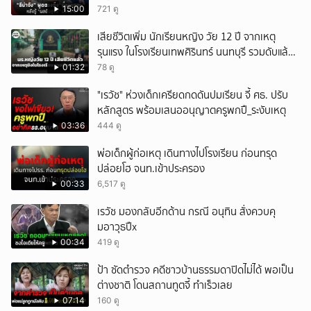
15:00
721 ดู
เสียชีวิตเพิ่ม นักเรียนหญิง วัย 12 ปี จากเหตุ
รุนแรง ในโรงเรียนเทพศิรินทร์ นนทบุรี รวมดับแล้ว
9 ราย
01:32
78 ดู
"เรวัช" ห่วงเด็กเครียดกดดันปมเรียน จี้ ศธ. ปรับ
หลักสูตร พร้อมเสนออนุญาตครูพกปื_ระงับเหตุ
03:36
444 ดู
พ่อเด็กผู้ก่อเหตุ เดินทางไปโรงเรียน ก่อนทรุด
ปล่อยโฮ จนท.เข้าประครอง
00:33
6,517 ดู
เรวัช มองกลับอีกด้าน กรณี อนุทิน สั่งควบคุ
มอาวุธปืx
00:34
419 ดู
ป้า ซัดตำรวจ คดีชาวบ้านธรรมดาปิดไม่ได้ พอเป็น
ต่างชาติ โดนสถานทูตจี้ ทำเร็วเลย
07:14
160 ดู