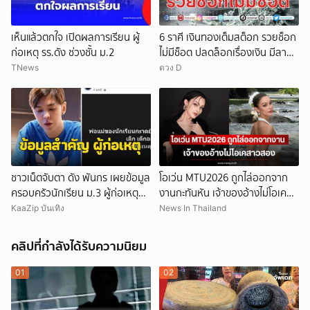
เห็นแล้วตกใจ เปิดผลการเรียน ผู้
6 ราศี เงินทองเต็มสต็อก รวยช็อก
ก่อเหตุ รร.ดัง ช่วงชั้น ม.2
ไม่มีช็อต ปลดล็อกเรื่องเงิน มีลาภ
ลอยจ่อคิว
TNews
ดวง D
ชาวเน็ตจับตา ดัง พันกร เผยข้อมูล
โอเว่น MTU2026 ถูกไล่ออกจาก
ครอบครัวนักเรียน ม.3 ผู้ก่อเหตุ
งานกะทันหัน เจ้าของอ้างไม่โอเคส
และที่มาอาวุธ
าวสอง
KaaZip บันเทิง
News In Thailand
คลิปที่กำลังได้รับความนิยม
01
02