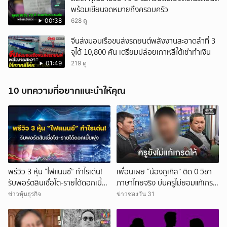
พร้อมเขียนจดหมายถึงครอบครัว
00:38
628 ดู
จีนส่งมอบเรือขนส่งรถยนต์พลังงานสะอาดลำที่ 3
จุได้ 10,800 คัน เตรียมปล่อยเกาหลีใต้เช่าทำเงิน
01:49
219 ดู
10 บทความที่อยากแนะนำให้คุณ
พรีวิว 3 หุ้น “ไฟแนนซ์” กำไรเด่น!
เพื่อนเผย “น้องกูเกิล” ติด 0 วิชา
รับพอร์ตสินเชื่อโต-รายได้ดอกเบี้ย
ภาษาไทยจริง บ่นครูไม่ยอมแก้เกรด
พุ่ง
ให้
ข่าวหุ้นธุรกิจ
ข่าวช่องวัน 31