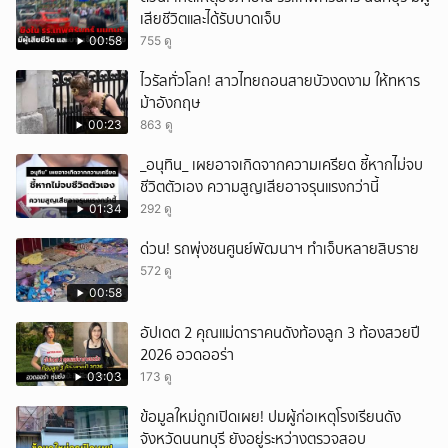
เสียชีวิตและได้รับบาดเจ็บ
ยกเลิก
00:58
755 ดู
ไวรัลทั่วโลก! สาวไทยถอนสายบัวงดงาม ให้ทหาร
ม้าอังกฤษ
00:23
863 ดู
_อนุทิน_ เผยอาจเกิดจากความเครียด ชี้หากไม่จบ
ชีวิตตัวเอง ความสูญเสียอาจรุนแรงกว่านี้
01:34
292 ดู
ด่วน! รถพุ่งชนศูนย์พัฒนาฯ ทำเจ็บหลายสิบราย
572 ดู
00:58
อัปเดต 2 คุณแม่ดาราคนดังท้องลูก 3 ท้องสวยปี
2026 อวดออร่า
03:03
173 ดู
ข้อมูลใหม่ถูกเปิดเผย! ปมผู้ก่อเหตุโรงเรียนดัง
จังหวัดนนทบุรี ยังอยู่ระหว่างตรวจสอบ