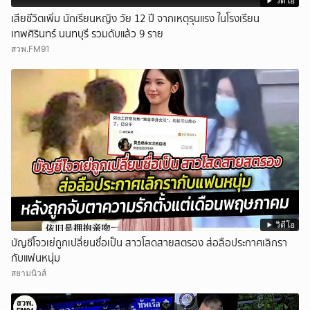
วิดีโอ
เสียชีวิตเพิ่ม นักเรียนหญิง วัย 12 ปี จากเหตุรุนแรง ในโรงเรียน
เทพศิรินทร์ นนทบุรี รวมดับแล้ว 9 ราย
สวพ.FM91
วิดีโอ
บัญชีโจวเย่ถูกเปลี่ยนชื่อเป็น สาวโสดสายสตรอง ส่อลือประกาศเลิกรา
กับแฟนหนุ่ม
สยามนิวส์