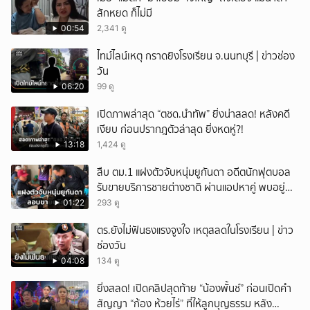
สักหยด ก็ไม่มี
00:54
2,341 ดู
ไทม์ไลน์เหตุ กราดยิงโรงเรียน จ.นนทบุรี | ข่าวช่อง
วัน
06:20
99 ดู
เปิดภาพล่าสุด “ตชด.นำทัพ” ยิ่งน่าสลด! หลังคดี
เงียบ ก่อนปรากฎตัวล่าสุด ยิ่งหดหู่?!
13:18
1,424 ดู
สืบ ตม.1 แฝงตัวจับหนุ่มยูกันดา อดีตนักฟุตบอล
รับขายบริการชายต่างชาติ ผ่านแอปหาคู่ พบอยู่
เกินกำหนดอนุญาต
01:22
293 ดู
ตร.ยังไม่ฟันธงแรงจูงใจ เหตุสลดในโรงเรียน | ข่าว
ช่องวัน
04:08
134 ดู
ยิ่งสลด! เปิดคลิปสุดท้าย “น้องพั้นช์” ก่อนเปิดคำ
สัญญา “ก้อง ห้วยไร่” ที่ให้ลูกบุญธรรม หลัง