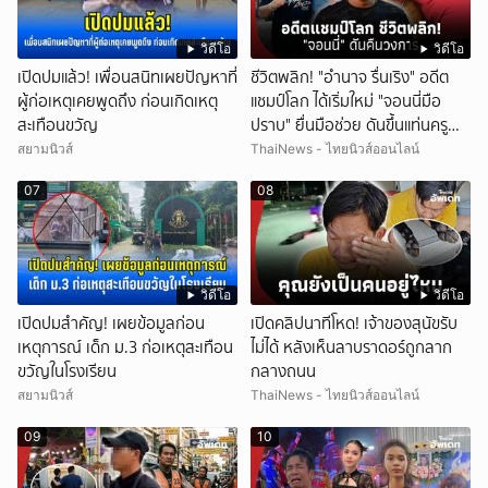
วิดีโอ
วิดีโอ
เปิดปมแล้ว! เพื่อนสนิทเผยปัญหาที่
ชีวิตพลิก! "อำนาจ รื่นเริง" อดีต
ผู้ก่อเหตุเคยพูดถึง ก่อนเกิดเหตุ
แชมป์โลก ได้เริ่มใหม่ "จอนนี่มือ
สะเทือนขวัญ
ปราบ" ยื่นมือช่วย ดันขึ้นแท่นครู
มวย
สยามนิวส์
ThaiNews - ไทยนิวส์ออนไลน์
07
08
วิดีโอ
วิดีโอ
เปิดปมสำคัญ! เผยข้อมูลก่อน
เปิดคลิปนาทีโหด! เจ้าของสุนัขรับ
เหตุการณ์ เด็ก ม.3 ก่อเหตุสะเทือน
ไม่ได้ หลังเห็นลาบราดอร์ถูกลาก
ขวัญในโรงเรียน
กลางถนน
สยามนิวส์
ThaiNews - ไทยนิวส์ออนไลน์
09
10