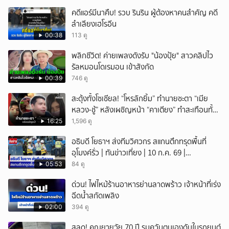
คดีแอร์มีนาคืบ! รวบ รินริน ผู้ต้องหาคนสำคัญ คดี
ลำเลียงเฮโรอีน
00:38
113 ดู
พลิกชีวิต! ค่ายเพลงดังรับ "น้องปุ้ย" สาวคลิปไว
รัลหมอนโดเรมอน เข้าสังกัด
00:39
746 ดู
สะดุ้งทั้งโซเชียล! “โหรลักยิ้ม” ทำนายชะตา “เมีย
หลวง-ชู้” หลังเผชิญหน้า “คาเตียง” ทำสะเทือนทั้ง
ประเทศ
16:25
1,596 ดู
อธิบดี โยธาฯ ส่งทีมวิศวกร สแกนตึกทรุดพื้นที่
อุโมงค์รั่ว | ทันข่าวเที่ยง | 10 ก.ค. 69 |
NationTV22
05:53
84 ดู
ด่วน! ไฟไหม้ร้านอาหารย่านลาดพร้าว เจ้าหน้าที่เร่ง
ฉีดน้ำสกัดเพลิง
02:00
394 ดู
สลด! คุณยายวัย 70 ปี รมควันตนเองดับในรถยนต์