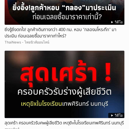
วิดีโอ
ยิ่งรู้ยิ่งตกใจ! ลูกค้าเดินทางกว่า 400 กม. หอบ “กลองมโหระทึก” มา
ประเมิน ก่อนเฉลยซื้อมาราคาเท่าไหร่?
ThaiNews - ไทยนิวส์ออนไลน์
วิดีโอ
สุดเศร้า ครอบครัวรับศwผู้เสียชีวิต เหตุยิvในโรงเรียนเทพศิรินทร์ นนทบุรี