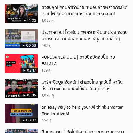
ยิ่งขนลุก! ย้อนคำทำนาย “หมอปลายพรายกระซิบ”
เตือนไฟไหม้สถานบันเทิง ก่อนเกิดเหตุสลด!
11:02
1,088 ดู
ประกาศด่วน! โรงเรียนเทพศิรินทร์ นนทบุรี ยกระดับ
มาตรการความปลอดภัยหลังเหตุสะเทือนขวัญ
00:53
467 ดู
POPCORNER QUIZ | ถามป็อปตอบปั๊บ กับ
#ALALA
02:17
189 ดู
มาร์ค พิตบูล จัดหนัก! ตำรวจไทยทุกวันนี้ หากิน
วิ่งเต้น ตั้งด่าน มันถึงได้เกิด 5 ศ_ที่ชลบุรี
05:19
1,093 ดู
an easy way to help your AI think smarter
#GenerativeAI
00:37
454 ดู
สืบนครบาล 1 กัดไม่ปล่อย! แกะรอยขบวนการขน