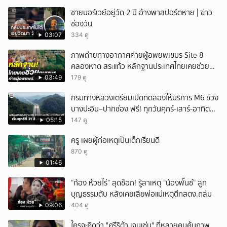
ชายนอร์เวย์อยู่วัด 2 ปี อ้างพาสปอร์ตหาย | ข่าว
ช่องวัน
03:07
334 ดู
ภาพถ่ายทางอากาศค่ายผู้อพยพเขมร Site 8
คลองหาด สระแก้ว หลักฐานประเทศไทยเคยช่วยคน
เขมร
03:49
179 ดู
กรมทางหลวงเตรียมเปิดทดลองให้บริการ M6 ช่วง
บางปะอิน–ปากช่อง ฟรี! ทุกวันศุกร์-เสาร์-อาทิตย์
เริ่มศุกร์ที่ 21 สิงหาคม 2569 นี้
05:15
147 ดู
ครู เผยผู้ก่อเหตุเป็นเด็กเรียนดี
870 ดู
01:46
“ก้อง ห้วยไร่” สุดช็อก! รู้สาเหตุ “น้องพั๊นซ์“ ลูก
บุญธรรมดับ หลังเคยเสียพ่อแม่เหตุตึกสตง.ถล่ม
09:06
404 ดู
ใครจะคิดว่า "ศรีริต้า เจนเซ่น" ที่หลายคนคุ้นภาพ