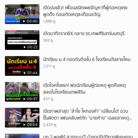
เปิดปมแล้ว! เพื่อนสนิทเผยปัญหาที่ผู้ก่อเหตุเคย
พูดถึง ก่อนเกิดเหตุสะเทือนขวัญ
00:40
1,666 ดู
เปิดนาทีกราดยิX กลาง รร.เทพศิรินทร์นนทบุรี
592 ดู
00:22
นักเรียน ม.4 กอดกันดิ่งชั้น 6 โรงเรียนดังสายไหม
1,311 ดู
01:44
เปิดใจครั้งแรก! พ่อนักเรียนผู้ก่อเหตุ พูดถึงเหตุ
สลดในโรงเรียนเทพสิริน
00:37
457 ดู
เปิดภาพล่าสุด “ลำไย ไหทองคำ” เปลี่ยนไป! อวบ
ขึ้นผิดตา แฟนคลับแห่ทัก “นายห้าง” เฉลยสาเหตุ
ชัด!
06:04
2,425 ดู
มท.2 พลพีร์ สุวรรณฉวี นำชุดปฏิบัติการพิเศษกรม