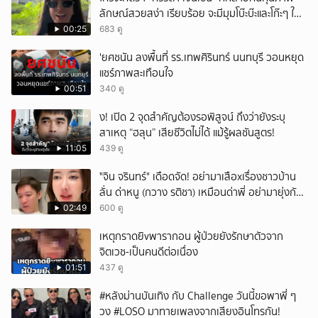
ลักษณ์สวยสง่า เรียบร้อย จะมีมุมโบ๊ะบ๊ะและโก๊ะๆ ให้
ได้อมยิ้มเหมือนกัน งานนี้ทำเอาแฟนๆ ทั้งเอ็นดูทั้ง
00:25
683 ดู
หัวเราะ
'ยศชนัน ลงพื้นที่ รร.เทพศิรินทร์ นนทบุรี วอนหยุด
แชร์ภาพสะเทือนใจ
00:51
340 ดู
ึ้ง! เปิด 2 จุดสำคัญต้องรอพิสูจน์ ถึงว่ายังระบุ
สาเหตุ “ฮลุน” เสียชีวิตไม่ได้ แม้รู้ผลชันสูตร!
11:05
439 ดู
ั่"จิน จรินทร์" เดือดจัด! อย่ามาเสือxเรื่องชาวบ้าน
ลั่น ด่าหนู (กวาง รติชา) เหมือนด่าพี่ อย่ามายุ่งกับ
คนของผม จบ!!!
02:49
600 ดู
เหตุกราดยิvพารากอน ผู้ป่วยยังรักษาตัวจาก
จิตเวช-เป็นคนดีต่อเนื่อง
01:51
437 ดู
#หลังม่านบันเทิง กับ Challenge วันนี้ขอพาพี่ ๆ
วง #LOSO มาทายเพลงจากเสียงอินโทรกัน!