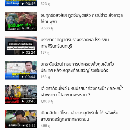
00:46
523 ดู
จบทุกข้อสงสัย! ทูตจีนพูดแล้ว กรณีข่าว ส่งอาวุธ
ให้กัมพูชา
00:29
9,586 ดู
บรรยากาศญาติรับร่างงรองผอ.โรงเรียน
เทพศิรินทร์นนทบุรี
02:24
157 ดู
ยกระดับด่วน! กรมการปกครองสั่งคุมเข้มทั่ว
ประเทศ หลังเหตุสะเทือนขวัญโรงเรียนดัง
00:44
163 ดู
เต้ ดราก้อนไฟว์ มีหินปริศนาถ่วงกระเป๋า? ลอ-ยน้ำ
เจ้าพระยา ใต้สะพานพระราม 7
03:46
1,008 ดู
เปิดคลิปนาทีโหด! เจ้าของสุนัขรับไม่ได้ หลังเห็น
ลาบราดอร์ถูกลากกลางถนน
05:52
499 ดู