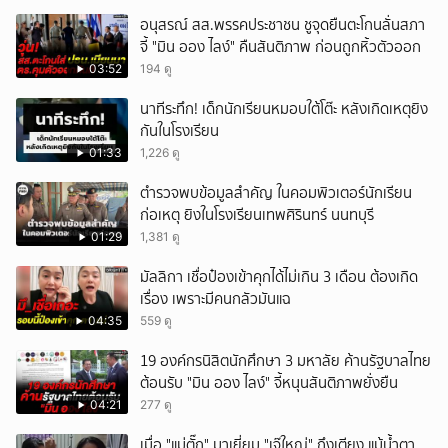
อนุสรณ์ สส.พรรคประชาชน ชูจุดยืนตะโกนลั่นสภา
จี้ "มิน ออง ไลง์" คืนสันติภาพ ก่อนถูกหิ้วตัวออก
03:52
194 ดู
นาทีระทึก! เด็กนักเรียนหมอบใต้โต๊ะ หลังเกิดเหตุยิง
กันในโรงเรียน
01:33
1,226 ดู
ตำรวจพบข้อมูลสำคัญ ในคอมพิวเตอร์นักเรียน
ก่อเหตุ ยิงในโรงเรียนเทพศิรินทร์ นนทบุรี
01:29
1,381 ดู
มัลลิกา เชื่อป๋องเข้าคุกได้ไม่เกิน 3 เดือน ต้องเกิด
เรื่อง เพราะมีคนกลัวมันแฉ
04:35
559 ดู
19 องค์กรนิสิตนักศึกษา 3 มหาลัย ค้านรัฐบาลไทย
ต้อนรับ "มิน ออง ไลง์" จี้หนุนสันติภาพยั่งยืน
04:21
277 ดู
เมื่อ "แม่ตั๊ก" มาเยี่ยม "เจ๊ใหญ่" ถึงเตียง แม้น้ำตา