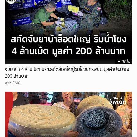
วิดีโอ
จับยาบ้า 4 ล้านเม็ด! นรข.สกัดล็อตใหญ่ริมโขงนครพนม มูลค่าประมาณ
200 ล้านบาท
สวพ.FM91