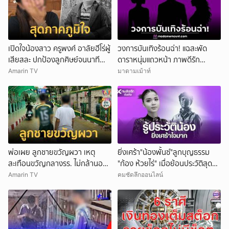
เปิดใจน้องสาว ครูพงศ์ อาลัยฮีโร่ผู้
วงการบันเทิงร้อนฉ่า! แฉสะพัด
เสียสละ ปกป้องลูกศิษย์จนนาที
ดาราหนุ่มแถวหน้า ภาพดีรัก
สุดท้าย
ครอบครัว สามีนักร้องดัง แอบซุ่ม
Amarin TV
มาดามเม้าท์
แซ่บนักธุรกิจสาว!
พ่อเผย ลูกชายขวัญผวา เหตุ
ยิ่งเศร้า"น้องพั้นซ์"ลูกบุญธรรม
สะเทือนขวัญกลางรร. ไม่กล้านอน
"ก้อง ห้วยไร่" เมื่อย้อนประวัติสุดน่า
คนเดียว
สงสาร
Amarin TV
คมชัดลึกออนไลน์