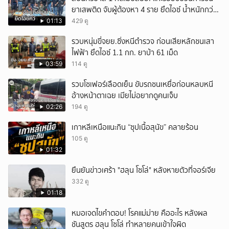
ยาเสพติด จับผู้ต้องหา 4 ราย ยึดไอซ์ น้ำหนักกว่า
300 กก. ก่อนเข้ากลางกรุง
01:13
429 ดู
รวบหนุ่มขี่จยย.ซิ่งหนีตำรวจ ก่อนเสียหลักชนเสา
ไฟฟ้า ยึดไอซ์ 1.1 กก. ยาบ้า 61 เม็ด
03:59
114 ดู
รวบโชเฟอร์เลือดเย็น ขับรถชนเหยื่อก่อนหลบหนี
อ้างหน้าตาเฉย เมียไม่อยากดูคนเจ็บ
02:26
194 ดู
เกาหลีเหนือแนะกิน “ซุปเนื้อสุนัข” คลายร้อน
105 ดู
01:32
ยืนยันข่าวเศร้า "ฮลุน โซโล่" หลังหายตัวที่จอร์เจีย
332 ดู
01:18
หมอเจดไขคำตอบ! โรคแม่ม่าย คืออะไร หลังผล
ชันสูตร ฮลุน โซโล่ ทำหลายคนเข้าใจผิด