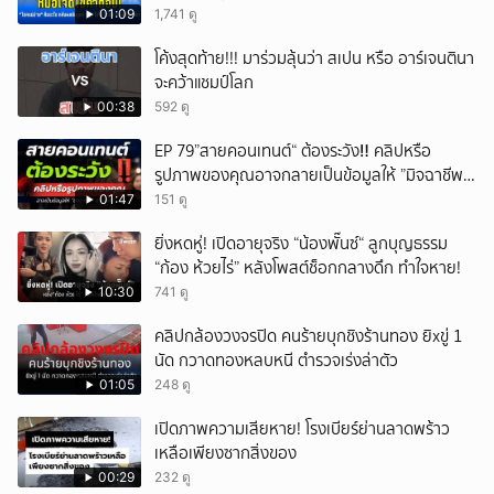
01:09
1,741 ดู
โค้งสุดท้าย!!! มาร่วมลุ้นว่า สเปน หรือ อาร์เจนตินา
จะคว้าแชมป์โลก
00:38
592 ดู
EP 79”สายคอนเทนต์“ ต้องระวัง‼️ คลิปหรือ
รูปภาพของคุณอาจกลายเป็นข้อมูลให้ ”มิจฉาชีพ“
นำไปใช้ได้
01:47
151 ดู
ยิ่งหดหู่! เปิดอายุจริง “น้องพั๊นซ์“ ลูกบุญธรรม
“ก้อง ห้วยไร่” หลังโพสต์ช็อกกลางดึก ทำใจหาย!
10:30
741 ดู
คลิปกล้องวงจรปิด คนร้ายบุกชิงร้านทอง ยิxขู่ 1
นัด กวาดทองหลบหนี ตำรวจเร่งล่าตัว
01:05
248 ดู
เปิดภาพความเสียหาย! โรงเบียร์ย่านลาดพร้าว
เหลือเพียงซากสิ่งของ
00:29
232 ดู