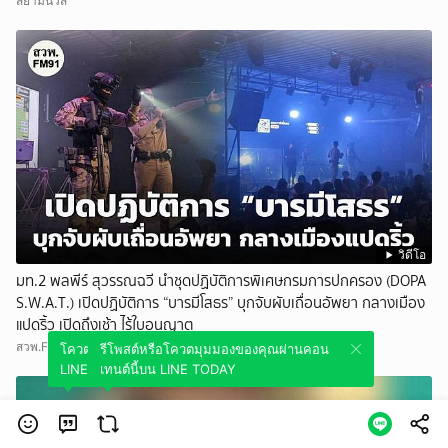
สยามนิวส์
วิดีโอ
มท.2 พลพีร์ สุวรรณฉวี นำชุดปฏิบัติการพิเศษกรมการปกครอง (DOPA
S.W.A.T.) เปิดปฏิบัติการ “บารมีโสธร” บุกจับผับเถื่อนอัพยา กลางเมือง
แปดริ้ว เปิดถึงเช้า ไร้ใบอนุญาต
สวพ.FM91
โควตมุมมองของคุณผ่านคอนเทนต์นี้บน
รีโพสต์หรือโควตมุมมองของคุณผ่านคอน
LINE TODAY
เทนต์นี้บน LINE TODAY