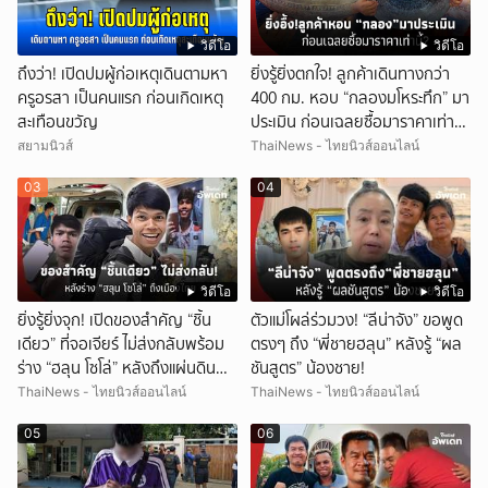
วิดีโอ
วิดีโอ
ถึงว่า! เปิดปมผู้ก่อเหตุเดินตามหา
ยิ่งรู้ยิ่งตกใจ! ลูกค้าเดินทางกว่า
ครูอรสา เป็นคนแรก ก่อนเกิดเหตุ
400 กม. หอบ “กลองมโหระทึก” มา
สะเทือนขวัญ
ประเมิน ก่อนเฉลยซื้อมาราคาเท่า
ไหร่?
สยามนิวส์
ThaiNews - ไทยนิวส์ออนไลน์
03
04
วิดีโอ
วิดีโอ
ยิ่งรู้ยิ่งจุก! เปิดของสำคัญ “ชิ้น
ตัวแม่โผล่ร่วมวง! “ลีน่าจัง” ขอพูด
เดียว” ที่จอเจียร์ ไม่ส่งกลับพร้อม
ตรงๆ ถึง “พี่ชายฮลุน” หลังรู้ “ผล
ร่าง “ฮลุน โซโล่” หลังถึงแผ่นดิน
ชันสูตร” น้องชาย!
ไทย!
ThaiNews - ไทยนิวส์ออนไลน์
ThaiNews - ไทยนิวส์ออนไลน์
05
06