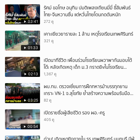
รัศม์ ขอโทษ อนุทิน ปมติเพลงเถียนมี่มี่ ชี้สัมพันธ์
ไทย-จีนหวานชื่น แต่หวั่นไทยโดนกดดันหนัก
03:41
272 ดู
เคาะเยียวยารายละ 1 ล้าน เหตุโรงเรียนเทพศิรินทร์
321 ดู
01:33
เปิดนาทีชีวิต เพื่อนร่วมโรงเรียนผวาพากันมอบใต้
โต๊ะ หลังเกิดเหตุ เด็ก ม.3 กราดยิvในโรงเรียน
เทพศิรินทร์นนท์ แบบไม่เลือกหน้า เสียงปืนดังสนั่น
02:13
1,367 ดู
หวั่นไหว
ผบ.ทบ. ตรวจเยี่ยมการฝึกทหารม้าบรรทุกยาน
เกราะ VN-1 จ.สุโขทัย ย้ำสร้างความพร้อมรับมือ
ทุกสถานการณ์
03:25
82 ดู
เปิดรายชื่อผู้เสียชีวิต รอง ผอ.-ครู
405 ดู
00:54
ด่วน! เกิดเหตุยิงภายใน รร.เทพศิรินทร์ นนทบุรี มีผู้