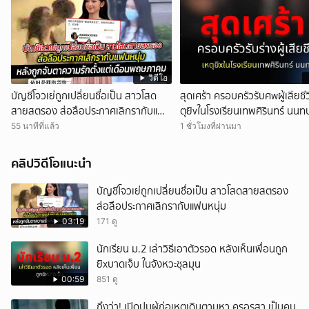
วิดีโอ
บัญชีโจวเย่ถูกเปลี่ยนชื่อเป็น สาวโสด
สุดเศร้า ครอบครัวรับศwผู้เสียชีว
สายสตรอง ส่อลือประกาศเลิกรากับแฟน
ตุยิvในโรงเรียนเทพศิรินทร์ นนทบุ
หนุ่ม
55 นาทีที่แล้ว
1 ชั่วโมงที่ผ่านมา
คลิปวิดีโอแนะนำ
บัญชีโจวเย่ถูกเปลี่ยนชื่อเป็น สาวโสดสายสตรอง
ส่อลือประกาศเลิกรากับแฟนหนุ่ม
03:19
171 ดู
นักเรียน ม.2 เล่าวิธีเอาตัวรอด หลังเห็นเพื่อนถูก
ยิxบาดเจ็บ ในจังหวะชุลมุน
00:59
851 ดู
ถึงว่า! เปิดปมผู้ก่อเหตุเดินตามหา ครูอรสา เป็นคน