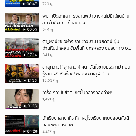
00:47
720 ดู
พม่า เปิดอกเล่า แรงงานพม่าบางคนไม่มีแม้แต่บ้าน
ลั่น ถ้าถึงเวลาก็กลับเอง
06:05
544 ดู
ตา_ยสิปชช.อย่างเรา! ชาวบ้าน เผยคลิป ฝุ่น
ถ่านหินปกคลุมเต็มพื้นที่ นครหลวง อยุธยาฯ จะอยู่
กันยังไง
07:14
341 ดู
ตาลุกวาว! "ลูกสาว 4 คน" ตัดใจขายมรดกแม่ ก่อน
รู้ราคาจริงยิ่งช็อก! ยอดพุ่งทะลุ 4 ล้าน!
17:33
13,037 ดู
“ครั้งแรก” ในชีวิต เกิดขึ้นกลางกองถ่าย!
1,491 ดู
01:13
นักเรียน เล่านาทีระทึกเหตุโรงเรียน เผยปลอดภัยดี
วอนหยุดแชร์ภาพ
04:28
2,217 ดู