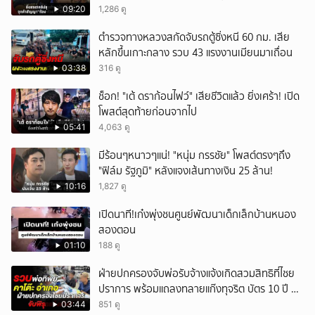
ลาโลก!
09:20
1,286 ดู
ตำรวจทางหลวงสกัดจับรถตู้ซิ่งหนี 60 กม. เสีย
หลักขึ้นเกาะกลาง รวบ 43 แรงงานเมียนมาเถื่อน
03:38
316 ดู
ช็อก! "เต้ ดราก้อนไฟว์" เสียชีวิตแล้ว ยิ่งเศร้า! เปิด
โพสต์สุดท้ายก่อนจากไป
05:41
4,063 ดู
มีร้อนๆหนาวๆแน่! "หนุ่ม กรรชัย" โพสต์ตรงๆถึง
"ฟิล์ม รัฐภูมิ" หลังแจงเส้นทางเงิน 25 ล้าน!
10:16
1,827 ดู
เปิดนาที!เก๋งพุ่งชนศูนย์พัฒนาเด็กเล็กบ้านหนอง
สองตอน
01:10
188 ดู
ฝ่ายปกครองจับพ่อรับจ้างแจ้งเกิดสวมสิทธิที่ไชย
ปราการ พร้อมแถลงทลายแก๊งทุจริต บัตร 10 ปี ที่
แม่สอด
03:44
851 ดู