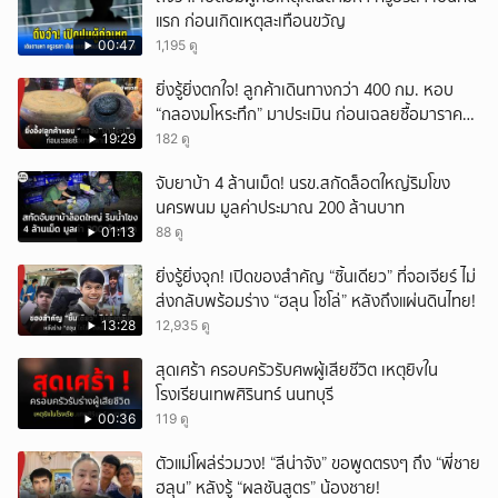
แรก ก่อนเกิดเหตุสะเทือนขวัญ
00:47
1,195 ดู
ยิ่งรู้ยิ่งตกใจ! ลูกค้าเดินทางกว่า 400 กม. หอบ
“กลองมโหระทึก” มาประเมิน ก่อนเฉลยซื้อมาราคา
เท่าไหร่?
19:29
182 ดู
จับยาบ้า 4 ล้านเม็ด! นรข.สกัดล็อตใหญ่ริมโขง
นครพนม มูลค่าประมาณ 200 ล้านบาท
01:13
88 ดู
ยิ่งรู้ยิ่งจุก! เปิดของสำคัญ “ชิ้นเดียว” ที่จอเจียร์ ไม่
ส่งกลับพร้อมร่าง “ฮลุน โซโล่” หลังถึงแผ่นดินไทย!
13:28
12,935 ดู
สุดเศร้า ครอบครัวรับศwผู้เสียชีวิต เหตุยิvใน
โรงเรียนเทพศิรินทร์ นนทบุรี
00:36
119 ดู
ตัวแม่โผล่ร่วมวง! “ลีน่าจัง” ขอพูดตรงๆ ถึง “พี่ชาย
ฮลุน” หลังรู้ “ผลชันสูตร” น้องชาย!