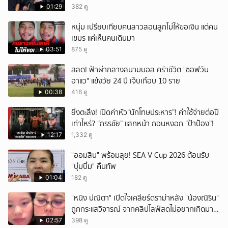
01:29
382 ดู
หนุ่ม เปรียบเทียบคนลาวสอนลูกไม่ให้ขอเงิน แต่คน
เขมร แค่เห็นคนเดินมา
03:51
875 ดู
สลด! ฟ้าผ่ากลางสนามบอล คร่าชีวิต "ซอฟวัน
อาแว" แข้งวัย 24 ปี เจ็บเกือบ 10 ราย
00:38
416 ดู
ยิ่งตะลึง! เปิดค่าหัว“นักโทษประหาร”! ค่าใช้จ่ายต่อปี
เท่าไหร่? “กรรชัย” แสกหน้า ถอนหงอก “ป้าป๋อง”!
12:17
1,332 ดู
"ออมสิน" พร้อมลุย! SEA V Cup 2026 ต้อนรับ
"บุ๋มบิ๋ม" คืนทัพ
01:04
182 ดู
"หนิง ปณิตา" เปิดใจเคลียร์ดราม่าหลัง "น้องณิริน"
ถูกกระแสวิจารณ์ จากคลิปไลฟ์สดไม่อยากเกิดมา
หน้าเหมือนพ่อ
02:57
398 ดู