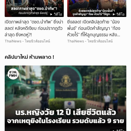
วิดีโอ
วิดีโอ
เปิดภาพล่าสุด “ตชด.นำทัพ” ยิ่งน่า
ยิ่งสลด! เปิดคลิปสุดท้าย “น้อง
สลด! หลังคดีเงียบ ก่อนปรากฎตัว
พั้นช์” ก่อนเปิดคำสัญญา “ก้อง
ล่าสุด ยิ่งหดหู่?!
ห้วยไร่” ที่ให้ลูกบุญธรรม หลัง
ลาโลก!
ThaiNews - ไทยนิวส์ออนไลน์
ThaiNews - ไทยนิวส์ออนไลน์
คลิปมาใหม่ ห้ามพลาด !