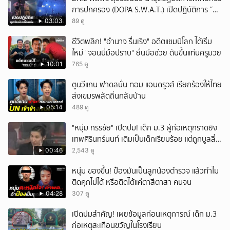
การปกครอง (DOPA S.W.A.T.) เปิดปฏิบัติการ “บา
รมีโสธร” บุกจับผับเถื่อนอัพยา กลางเมืองแปดริ้ว
03:03
89 ดู
เปิดถึงเช้า ไร้ใบอนุญาต
ชีวิตพลิก! "อำนาจ รื่นเริง" อดีตแชมป์โลก ได้เริ่ม
ใหม่ "จอนนี่มือปราบ" ยื่นมือช่วย ดันขึ้นแท่นครูมวย
10:01
765 ดู
ตูนวีแกน ฟาดสนั่น ทอม แอนดรูวส์ เรียกร้องให้ไทย
ส่งเขมรพลัดถิ่นกลับบ้าน
05:14
489 ดู
"หนุ่ม กรรชัย" เปิดปม! เด็ก ม.3 ผู้ก่อเหตุกราดยิง
เทพศิรินทร์นนท์ เดิมเป็นเด็กเรียบร้อย แต่ถูกบูลลี่
หนัก คาดแรงกดดันสะสมกลายเป็นแรงแค้น จนก่อ
00:46
2,543 ดู
เหตุสลด
หนุ่ม ของขึ้น! ป๋องมันเป็นลูกน้องตำรวจ แล้วทำไม
ติดคุกไม่ได้ หรือติดได้แค่ตาสีตาสา คนจน
04:28
307 ดู
เปิดปมสำคัญ! เผยข้อมูลก่อนเหตุการณ์ เด็ก ม.3
ก่อเหตุสะเทือนขวัญในโรงเรียน