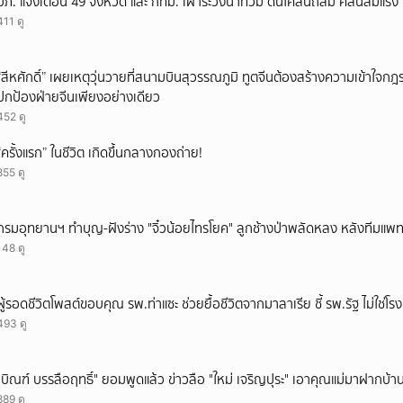
ปภ. แจ้งเตือน 49 จังหวัด และ กทม. เฝ้าระวังน้ำท่วม ดินโคลนถล่ม คลื่นลมแรง
411 ดู
“สีหศักดิ์” เผยเหตุวุ่นวายที่สนามบินสุวรรณภูมิ ทูตจีนต้องสร้างความเข้าใจกฎระ
ปกป้องฝ่ายจีนเพียงอย่างเดียว
452 ดู
“ครั้งแรก” ในชีวิต เกิดขึ้นกลางกองถ่าย!
855 ดู
กรมอุทยานฯ ทำบุญ-ฝังร่าง "จิ๋วน้อยไทรโยค" ลูกช้างป่าพลัดหลง หลังทีมแพทย์ยื
148 ดู
ผู้รอดชีวิตโพสต์ขอบคุณ รพ.ท่าแซะ ช่วยยื้อชีวิตจากมาลาเรีย ชี้ รพ.รัฐ ไม่ใช่โ
493 ดู
"บิณฑ์ บรรลือฤทธิ์" ยอมพูดแล้ว ข่าวลือ "ใหม่ เจริญปุระ" เอาคุณแม่มาฝากบ้า
889 ดู