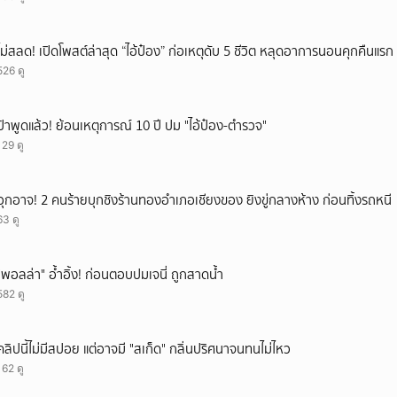
ไม่สลด! เปิดโพสต์ล่าสุด “ไอ้ป๋อง” ก่อเหตุดับ 5 ชีวิต หลุดอาการนอนคุกคืนแรก ร
526 ดู
ป้าพูดแล้ว! ย้อนเหตุการณ์ 10 ปี ปม "ไอ้ป๋อง-ตำรวจ"
129 ดู
อุกอาจ! 2 คนร้ายบุกชิงร้านทองอำเภอเชียงของ ยิงขู่กลางห้าง ก่อนทิ้งรถหนี
63 ดู
"พอลล่า" อ้ำอิ้ง! ก่อนตอบปมเจนี่ ถูกสาดน้ำ
582 ดู
คลิปนี้ไม่มีสปอย แต่อาจมี "สเก็ด" กลิ่นปริศนาจนทนไม่ไหว
162 ดู