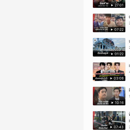
27:01
07:22
01:22
03:08
10:16
07:43