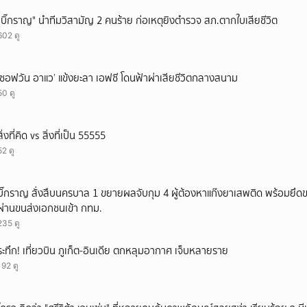
ยกเลิก
"บิ๊กราญ" นำทีมวิสามัญ 2 คนร้าย ก่อเหตุยิงตำรวจ สภ.ตากใบเสียชีวิต
602 ดู
‘ซอฟวัน อาแว’ แข้งยะลา เอฟซี โดนฟ้าผ่าเสียชีวิตกลางสนาม
50 ดู
สิ่งที่คิด vs สิ่งที่เป็น 55555
52 ดู
บิ๊กราญ สั่งสืบนครบาล 1 ขยายผลจับกุม 4 ผู้ต้องหาแก๊งยาเสพติด พร้อมยึด
ผ่านขนส่งเอกชนเข้า กทม.
235 ดู
ระทึก! เที่ยวบิน ภูเก็ต-อินเดีย ตกหลุมอากาศ เจ็บหลายราย
192 ดู