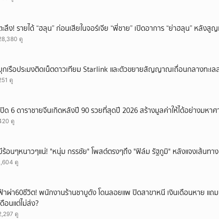
ตะลึง! รายได้ “ฮลุน” ก่อนเสียในจอร์เจีย “พี่ชาย” เปิดอาการ “ย่าฮลุน” หลังส
28,380 ดู
บุกเรือประมงติดเน็ตดาวเทียม Starlink และตัวขยายสัญญาณเถื่อนกลางทะเ
251 ดู
เปิด 6 ดาราชายจีนเกิดหลังปี 90 รวยที่สุดปี 2026 สร้างมูลค่าให้ได้อย่างมหาศ
420 ดู
มีร้อนๆหนาวๆแน่! "หนุ่ม กรรชัย" โพสต์ตรงๆถึง "ฟิล์ม รัฐภูมิ" หลังแจงเส้นทาง
1,604 ดู
ฟ้าผ่า60ชีวิต! พนักงานร้านชาบูดัง โดนลอยแพ ปิดสาขาหนี เงินเดือนหาย แถ
เดือนแต่ไม่ส่ง?
2,297 ดู