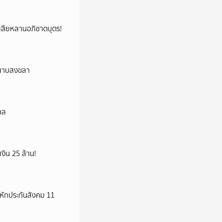
ูญเสียหลานอภิชาตบุตร!
ลสาบสงขลา
าล
เงิน 25 ล้าน!
มหักประกันสังคม 11