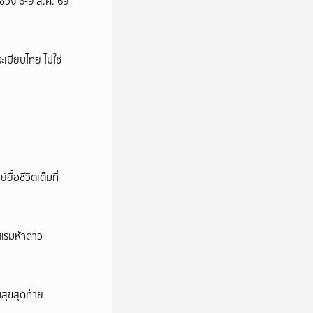
 ช่วง 6-9 ส.ค. 69
เบียบไทย ไม่ใช่
้อชีวิตเต็มที่
รงแรมห้าดาว
นสุขสุดท้าย