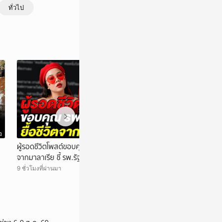
ทั่วไป
อ
วิดีโอ
ผู้รอดชีวิตโพสต์ขอบคุณ รพ.ท่าแซะ ช่วยยื้อชีวิต
คดีสะเทือนวงการค
จากมาลาเรีย ชี้ รพ.รัฐ ไม่ใช่โรงแรมห้าดาว
ใหม่ ปอศ. สอบ Bi
จริง
9 ชั่วโมงที่ผ่านมา
9 ชั่วโมงที่ผ่านมา