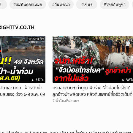
ับ
#แม่ทัพดอกเหมย
#วันมรณา
#เขมร
#ไทยกัมพูชา
BRIGHTTV.CO.TH
วิดีโอ
วิดีโ
วัด และ กทม. เฝ้าระวังน้ำ
กรมอุทยานฯ ทำบุญ-ฝังร่าง "จิ๋วน้อยไทรโยค"
่นลมแรง ช่วง 6-9 ส.ค. 69
ลูกช้างป่าพลัดหลง หลังทีมแพทย์ยื้อชีวิตเต็มที่
7 ชั่วโมงที่ผ่านมา