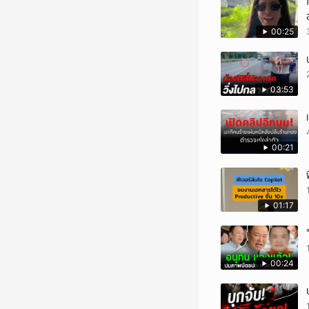
00:25
03:53
00:21
01:17
00:24