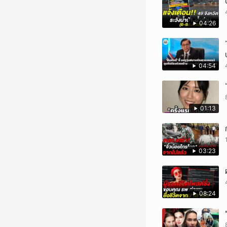
04:26
04:54
01:13
03:23
08:24