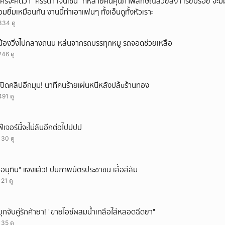
ใครจะคิดว่า "ศรีริต้า เจนเซ่น" ที่หลายคนคุ้นภาพลักษณ์สวยสง่า เรียบร้อย จะมีมุมโ
อมยิ้มเหมือนกัน งานนี้ทำเอาแฟนๆ ทั้งเอ็นดูทั้งหัวเราะ
334 ดู
น้องวิ่งไปกลางถนน หล่นจากรถบรรทุกหมู รถจอดช่วยเหลือ
246 ดู
เปิดคลิปอีกมุม! นาทีคนร้ายเผ่นหนีหลังปล้uร้านทอง
491 ดู
ฟีเจอร์นี้จะไม่ลับอีกต่อไปปปป
130 ดู
"อนุทิน" แจงแล้ว! ปมภาพบัตรประชาชน เสื้อสีส้ม
121 ดู
บุกจับคู่รักค้ายา! "ขายไอซ์ผสมน้ำเกลือใส่หลอดฉีดยา"
135 ดู