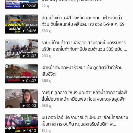
02:08
22 ดู
ปภ. แจ้งเตือน 49 จังหวัด และ กทม. เฝ้าระวังน้ำ
ท่วม ดินโคลนถล่ม คลื่นลมแรง ช่วง 6-9 ส.ค. 69
04:26
583 ดู
รวบแม่บ้านทำความสะอาด สวมรอยเป็นกรรมการ
บริษัท ออกใบกำกับภาษีปลอมจำนวน 535 ฉบับ รัฐ
เสียหายกว่า 129 ล้านบาท
01:32
260 ดู
เจ้าหน้าที่พิทักษ์ป่าห้วยขาแข้ง ถูกสัตว์ป่าทำร้าย
เสียชีวิต
04:37
358 ดู
"ณิริน" ลูกสาว "หนิง ปณิตา" หลั่งน้ำตากลางไลฟ์
ลั่นไม่อยากหน้าเหมือนพ่อ ก่อนเผยเหตุผลสุดพีก
01:03
986 ดู
มิน ออง ไลง์ ประธานาธิบดีเมียนมา เยือนไทยอย่าง
เป็นทางการ อนุทิน หนุนส่งเสริมสันติภาพ
เสถียรภาพชายแดน
14:13
122 ดู