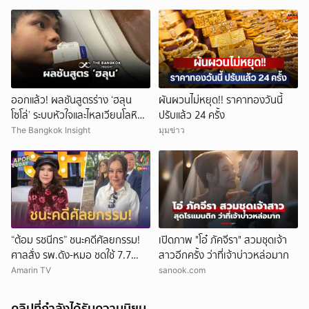
ออกแล้ว! ผลชันสูตรร่าง ‘ฮลุน
ผันผวนไม่หยุด!! ราคาทองวันนี้
โซโล่’ ระบบหัวใจและไหลเวียนโลหิต
ปรับแล้ว 24 ครั้ง
ล้มเหลว
The Bangkok Insight
มุมข่าว
“ต้อม รชนีกร” ชนะคดีศัลยกรรม!
เปิดภาพ "โอ๋ ภัคจีรา" สวมชุดเจ้า
ศาลสั่ง รพ.ดัง-หมอ ชดใช้ 7.7
สาวอีกครั้ง ว่าที่เจ้าบ่าวหล่อมาก
ล้าน
Amarin TV
sanook.com
คลิปที่กำลังได้รับความนิยม