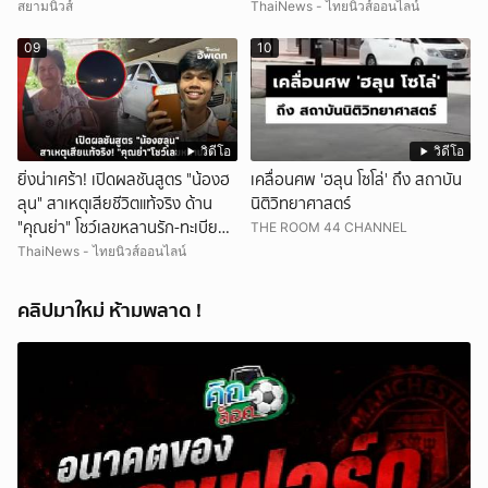
สยามนิวส์
ThaiNews - ไทยนิวส์ออนไลน์
09
10
วิดีโอ
วิดีโอ
ยิ่งน่าเศร้า! เปิดผลชันสูตร "น้องฮ
เคลื่อนศพ 'ฮลุน โซโล่' ถึง สถาบัน
ลุน" สาเหตุเสียชีวิตแท้จริง ด้าน
นิติวิทยาศาสตร์
"คุณย่า" โชว์เลขหลานรัก-ทะเบียน
THE ROOM 44 CHANNEL
รถเคลื่อนร่าง!
ThaiNews - ไทยนิวส์ออนไลน์
คลิปมาใหม่ ห้ามพลาด !