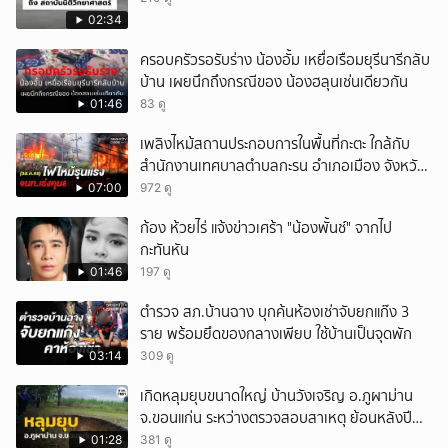
02:34
ครอบครัวรอรับร่าง น้องอั้ม เหยื่อเรือมยุรีนารีกลับ
บ้าน เผยนึกถึงกรณีของ น้องฮลุนเช่นเดียวกัน
01:46
83 ดู
เพลิงไหม้สถานประกอบการในพื้นที่กะตะ ใกล้กับ
สำนักงานเทศบาลตำบลกะรน อำเภอเมือง จังหวัด
ภูเก็ต
07:00
972 ดู
ก้อง ห้วยไร่ แจ้งข่าวเศร้า "น้องพั้นช์" จากไป
กะทันหัน
01:46
197 ดู
ตำรวจ สภ.บ้านฉาง บุกค้นห้องเช่าจับยกแก๊ง 3
ราย พร้อมยึดของกลางเพียบ ใช้บ้านเป็นจุดพัก
03:14
309 ดู
เกิดหลุมยุบขนาดใหญ่ บ้านวังเจริญ อ.ภูผาม่าน
จ.ขอนแก่น ระหว่างตรวจสอบสาเหตุ ย้อนหลังปี
2568 พบเคยพบหลุมยุบมาแล้วครั้งหนึ่ง
01:28
381 ดู