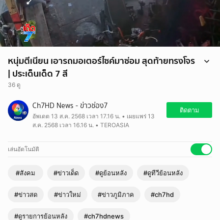
หนุ่มตีเนียน เอารถมอเตอร์ไซค์มาซ่อม สุดท้ายทรงโจร
| ประเด็นเด็ด 7 สี
36 ดู
Ch7HD News - ข่าวช่อง7
ติดตาม
อัพเดต 13 ส.ค. 2568 เวลา 17.16 น. • เผยแพร่ 13
ส.ค. 2568 เวลา 16.16 น. • TEROASIA
เล่นอัตโนมัติ
#สังคม
#ข่าวเด็ด
#ดูย้อนหลัง
#ดูทีวีย้อนหลัง
#ข่าวสด
#ข่าวใหม่
#ข่าวภูมิภาค
#ch7hd
#ดูรายการย้อนหลัง
#ch7hdnews