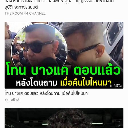
ก้อง ห้วยไร่ แจ้งข่าวเศร้า 'น้องพั้นช์' ลูกสาวบุญธรรม เสียชีวิตจาก
อุบัติเหตุทางรถยนต์
THE ROOM 44 CHANNEL
วิดีโอ
โทน บางแค ตอบแล้ว หลังโดนถาม เมื่อคืนไปไหนมา
สยามนิวส์