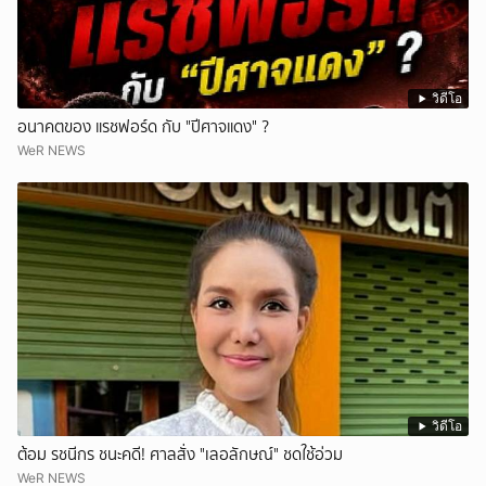
วิดีโอ
อนาคตของ แรชฟอร์ด กับ "ปีศาจแดง" ?
WeR NEWS
วิดีโอ
ต้อม รชนีกร ชนะคดี! ศาลสั่ง "เลอลักษณ์" ชดใช้อ่วม
WeR NEWS