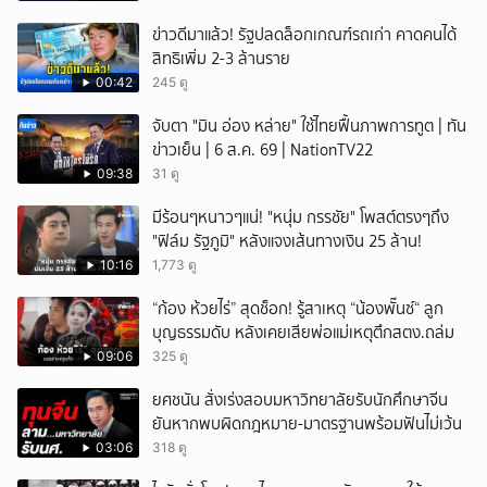
ข่าวดีมาแล้ว! รัฐปลดล็อกเกณฑ์รถเก่า คาดคนได้
สิทธิเพิ่ม 2-3 ล้านราย
00:42
245 ดู
จับตา "มิน อ่อง หล่าย" ใช้ไทยฟื้นภาพการทูต | ทัน
ข่าวเย็น | 6 ส.ค. 69 | NationTV22
09:38
31 ดู
มีร้อนๆหนาวๆแน่! "หนุ่ม กรรชัย" โพสต์ตรงๆถึง
"ฟิล์ม รัฐภูมิ" หลังแจงเส้นทางเงิน 25 ล้าน!
10:16
1,773 ดู
“ก้อง ห้วยไร่” สุดช็อก! รู้สาเหตุ “น้องพั๊นซ์“ ลูก
บุญธรรมดับ หลังเคยเสียพ่อแม่เหตุตึกสตง.ถล่ม
09:06
325 ดู
ยศชนัน สั่งเร่งสอบมหาวิทยาลัยรับนักศึกษาจีน
ยันหากพบผิดกฎหมาย-มาตรฐานพร้อมฟันไม่เว้น
03:06
318 ดู