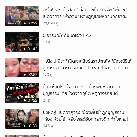
ตะลึง! รายได้ “ฮลุน” ก่อนเสียในจอร์เจีย “พี่ชาย”
เปิดอาการ “ย่าฮลุน” หลังสูญเสียหลานอภิชาต
บุตร!
07:22
29,090 ดู
6 อารมณ์? กับนักแข่ง EP.2
10 ดู
01:42
"หนิง ปณิตา" เปิดใจเคลียร์ดราม่าหลัง "น้องณิริน"
ถูกกระแสวิจารณ์ จากคลิปไลฟ์สดไม่อยากเกิดมา
หน้าเหมือนพ่อ
02:57
170 ดู
ก้อง ห้วยไร่ แจ้งข่าวเศร้า 'น้องพั้นช์' ลูกสาว
บุญธรรม เสียชีวิตจากอุบัติเหตุทางรถยนต์
01:22
21 ดู
ยิ่งหดหู่! เปิดอายุจริง “น้องพั๊นซ์“ ลูกบุญธรรม
“ก้อง ห้วยไร่” หลังโพสต์ช็อกกลางดึก ทำใจหาย!
10:30
645 ดู