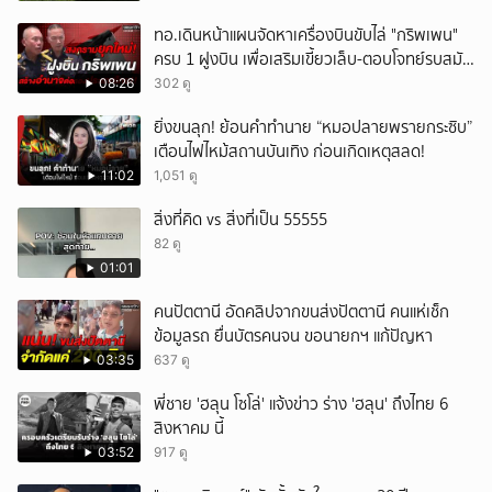
ทอ.เดินหน้าแผนจัดหาเครื่องบินขับไล่ "กริพเพน"
ครบ 1 ฝูงบิน เพื่อเสริมเขี้ยวเล็บ-ตอบโจทย์รบสมัย
ใหม่
08:26
302 ดู
ยิ่งขนลุก! ย้อนคำทำนาย “หมอปลายพรายกระซิบ”
เตือนไฟไหม้สถานบันเทิง ก่อนเกิดเหตุสลด!
11:02
1,051 ดู
สิ่งที่คิด vs สิ่งที่เป็น 55555
82 ดู
01:01
คนปัตตานี อัดคลิปจากขนส่งปัตตานี คนแห่เช็ก
ข้อมูลรถ ยื่นบัตรคนจน ขอนายกฯ แก้ปัญหา
03:35
637 ดู
พี่ชาย 'ฮลุน โซโล่' แจ้งข่าว ร่าง 'ฮลุน' ถึงไทย 6
สิงหาคม นี้
03:52
917 ดู