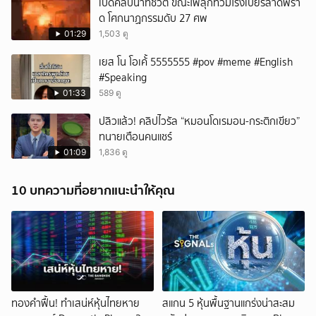
เปิดคลิปนาทีชีวิต ขณะไฟลุกท่วมโรงเบียร์ลาดพร้า
ด โศกนาฏกรรมดับ 27 ศพ
01:29
1,503 ดู
เยส โน โอเค้้้้ 5555555 #pov #meme #English
#Speaking
01:33
589 ดู
ปลิวแล้ว! คลิปไวรัล “หมอนโดเรมอน-กระติกเขียว”
ทนายเตือนคนแชร์
01:09
1,836 ดู
10 บทความที่อยากแนะนำให้คุณ
ทองคำฟื้น! ทำเสน่ห์หุ้นไทยหาย
สแกน 5 หุ้นพื้นฐานแกร่งน่าสะสม