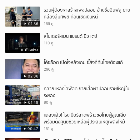
รวบผู้ต้องหาสร้างเพจปลอม อ้างชื่ออินฟลู ขาย
กล่องสุ่มทิพย์ ก่อนเชิดเงินหนี
01:36
169 ดู
สไปเดอร์-แมน แบรนด์ นิว เดย์
110 ดู
ตัวอย่าง
โค้ชอ๊อต เปิดใจหลังเกม ชี้สิ่งที่ทีมไทยต้องแก้
296 ดู
02:36
ทลายแหล่งไลฟ์สด ขายเสื้อผ้าปลอมรายใหญ่ใน
ระยอง
01:49
90 ดู
แถลงแล้ว! โรงเบียร์ลาดพร้าวขอโทษผู้สูญเสีย
พร้อมตั้งศูนย์ช่วยเหลือผู้ประสบเหตุเพลิงไหม้
00:47
151 ดู