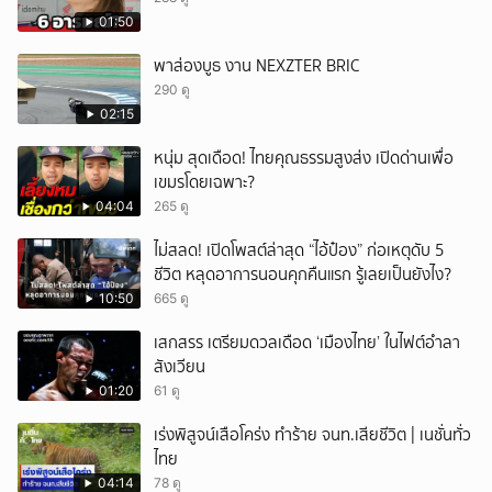
ยกเลิก
01:50
พาส่องบูธ งาน NEXZTER BRIC
290 ดู
02:15
หนุ่ม สุดเดือด! ไทยคุณธรรมสูงส่ง เปิดด่านเพื่อ
เขมรโดยเฉพาะ?
04:04
265 ดู
ไม่สลด! เปิดโพสต์ล่าสุด “ไอ้ป๋อง” ก่อเหตุดับ 5
ชีวิต หลุดอาการนอนคุกคืนแรก รู้เลยเป็นยังไง?
10:50
665 ดู
เสกสรร เตรียมดวลเดือด ‘เมืองไทย’ ในไฟต์อำลา
สังเวียน
01:20
61 ดู
เร่งพิสูจน์เสือโคร่ง ทำร้าย จนท.เสียชีวิต | เนชั่นทั่ว
ไทย
04:14
78 ดู