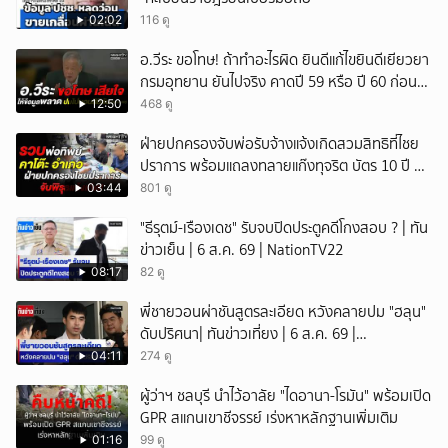
02:02
116 ดู
อ.วีระ ขอโทษ! ถ้าทำอะไรผิด ยินดีแก้ไขยินดีเยียวยา
กรมอุทยาน ยันไปจริง คาดปี 59 หรือ ปี 60 ก่อน
ปิดให้พัก
12:50
468 ดู
ฝ่ายปกครองจับพ่อรับจ้างแจ้งเกิดสวมสิทธิที่ไชย
ปราการ พร้อมแถลงทลายแก๊งทุจริต บัตร 10 ปี ที่
แม่สอด
03:44
801 ดู
"ธีรุตม์-เรืองเดช" รับจบปิดประตูคดีโกงสอบ ? | ทัน
ข่าวเย็น | 6 ส.ค. 69 | NationTV22
08:17
82 ดู
พี่ชายวอนผ่าชันสูตรละเอียด หวังคลายปม "ฮลุน"
ดับปริศนา| ทันข่าวเที่ยง | 6 ส.ค. 69 |
NationTV22
04:11
274 ดู
ผู้ว่าฯ ชลบุรี นำไว้อาลัย "ไดอานา-โรมัน" พร้อมเปิด
GPR สแกนเขาชีจรรย์ เร่งหาหลักฐานเพิ่มเติม
01:16
99 ดู