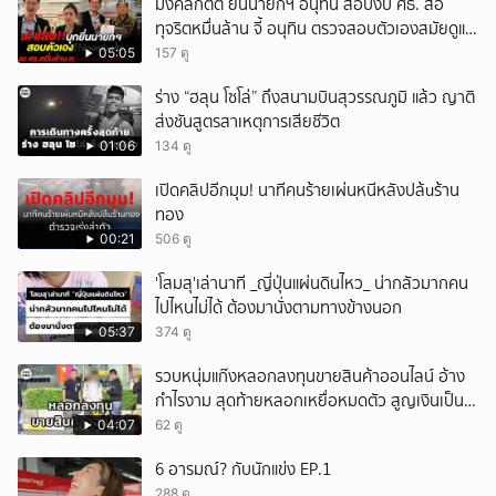
มงคลกิตติ์ ยื่นนายกฯ อนุทิน สอบงบ ศธ. ส่อ
ทุจริตหมื่นล้าน จี้ อนุทิน ตรวจสอบตัวเองสมัยดูแล
ศธ.
05:05
157 ดู
ร่าง “ฮลุน โซโล่” ถึงสนามบินสุวรรณภูมิ แล้ว ญาติ
ส่งชันสูตรสาเหตุการเสียชีวิต
01:06
134 ดู
เปิดคลิปอีกมุม! นาทีคนร้ายเผ่นหนีหลังปล้uร้าน
ทอง
00:21
506 ดู
'โสมสุ'เล่านาที _ญี่ปุ่นแผ่นดินไหว_ น่ากลัวมากคน
ไปไหนไม่ได้ ต้องมานั่งตามทางข้างนอก
05:37
374 ดู
รวบหนุ่มแก๊งหลอกลงทุนขายสินค้าออนไลน์ อ้าง
กำไรงาม สุดท้ายหลอกเหยื่อหมดตัว สูญเงินเป็น
แสนบาท ยังให้การปฏิเสธ
04:07
62 ดู
6 อารมณ์? กับนักแข่ง EP.1
288 ดู