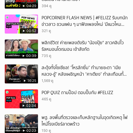
04:29
394 ดู
POPCORNER FLASH NEWS | #FELIZZ รับบทนัก
ข่าวสาว ชวนแฟน ๆ มาฟังเพลงใหม่ ‘มีแมวไหม
(Catch Me If You Can)’
00:52
321 ดู
พลิกชีวิต! ค่ายเพลงดังรับ "น้องปุ้ย" สาวคลิปไว
รัลหมอนโดเรมอน เข้าสังกัด
00:39
735 ดู
สะดุ้งทั้งโซเชียล! “โหรลักยิ้ม” ทำนายชะตา “เมีย
หลวง-ชู้” หลังเผชิญหน้า “คาเตียง” ทำสะเทือนทั้ง
ประเทศ
16:25
1,569 ดู
POP QUIZ ถามป็อป ตอบปั๊บกับ #FELIZZ
465 ดู
02:34
พฐ. ลงพื้นที่ตรวจและเก็บหลักฐานในจุดเกิดเหตุ ไฟ
ไหม้โรงเบียร์ลาดพร้าว
02:23
150 ดู