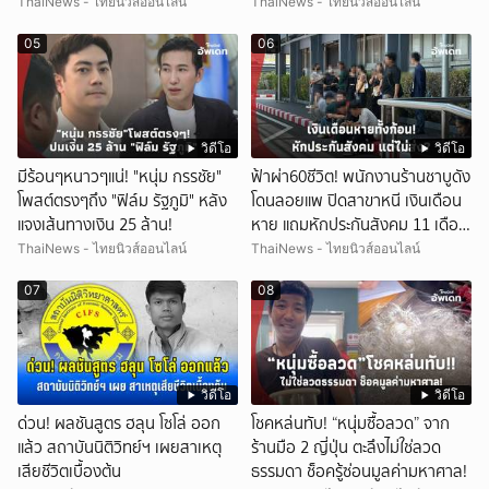
บุกรวบ?
ThaiNews - ไทยนิวส์ออนไลน์
ThaiNews - ไทยนิวส์ออนไลน์
05
06
วิดีโอ
วิดีโอ
มีร้อนๆหนาวๆแน่! "หนุ่ม กรรชัย"
ฟ้าผ่า60ชีวิต! พนักงานร้านชาบูดัง
โพสต์ตรงๆถึง "ฟิล์ม รัฐภูมิ" หลัง
โดนลอยแพ ปิดสาขาหนี เงินเดือน
แจงเส้นทางเงิน 25 ล้าน!
หาย แถมหักประกันสังคม 11 เดือน
แต่ไม่ส่ง?
ThaiNews - ไทยนิวส์ออนไลน์
ThaiNews - ไทยนิวส์ออนไลน์
07
08
วิดีโอ
วิดีโอ
ด่วน! ผลชันสูตร ฮลุน โซโล่ ออก
โชคหล่นทับ! “หนุ่มซื้อลวด” จาก
แล้ว สถาบันนิติวิทย์ฯ เผยสาเหตุ
ร้านมือ 2 ญี่ปุ่น ตะลึงไม่ใช่ลวด
เสียชีวิตเบื้องต้น
ธรรมดา ช็อครู้ซ่อนมูลค่ามหาศาล!