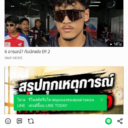
วิดีโอ
6 อารมณ์? กับนักแข่ง EP.2
WeR NEWS
โควตมุมมองของคุณผ่านคอนเทนต์นี้บน
รีโพสต์หรือโควตมุมมองของคุณผ่านคอน
LINE TODAY
เทนต์นี้บน LINE TODAY