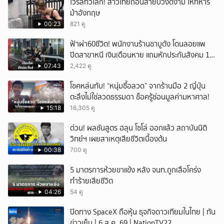
ไวรัลทั่วโลก! สาวไทยถอนสายบัวงดงาม ให้ทหาร
ม้าอังกฤษ
00:23
821 ดู
ฟ้าผ่า60ชีวิต! พนักงานร้านชาบูดัง โดนลอยแพ
ปิดสาขาหนี เงินเดือนหาย แถมหักประกันสังคม 11
เดือนแต่ไม่ส่ง?
07:43
2,422 ดู
โชคหล่นทับ! “หนุ่มซื้อลวด” จากร้านมือ 2 ญี่ปุ่น
ตะลึงไม่ใช่ลวดธรรมดา ช็อครู้ซ่อนมูลค่ามหาศาล!
15:18
16,305 ดู
ด่วน! ผลชันสูตร ฮลุน โซโล่ ออกแล้ว สถาบันนิติ
วิทย์ฯ เผยสาเหตุเสียชีวิตเบื้องต้น
00:38
700 ดู
5 มาตรการห้วยขาแข้ง หลัง จนท.ถูกเสือโคร่ง
ทำร้ายเสียชีวิต
04:26
54 ดู
ปิดทาง SpaceX ถือหุ้น ธุจกิจดาวเทียมในไทย | ทัน
ข่าวเย็น | 6 ส.ค. 69 | NationTV22