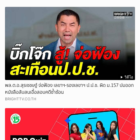
วิดีโอ
พล.ต.อ.สุรเชชษฐ์ จ่อฟ้อง เลขาฯ-รองเลขาฯ ป.ป.ช. ผิด ม.157 ปมออก
หนังสือสับสนเอื้อสอบคดีซ้ำซ้อน
BRIGHTTV.CO.TH