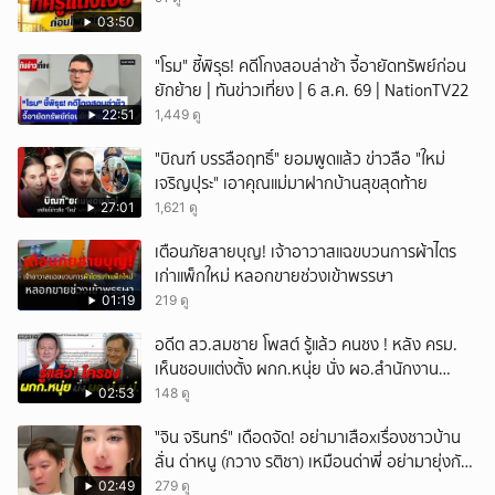
03:50
"โรม" ชี้พิรุธ! คดีโกงสอบล่าช้า จี้อายัดทรัพย์ก่อน
ยักย้าย | ทันข่าวเที่ยง | 6 ส.ค. 69 | NationTV22
22:51
1,449 ดู
"บิณฑ์ บรรลือฤทธิ์" ยอมพูดแล้ว ข่าวลือ "ใหม่
เจริญปุระ" เอาคุณแม่มาฝากบ้านสุขสุดท้าย
27:01
1,621 ดู
เตือนภัยสายบุญ! เจ้าอาวาสแฉขบวนการผ้าไตร
เก่าแพ็กใหม่ หลอกขายช่วงเข้าพรรษา
01:19
219 ดู
อดีต สว.สมชาย โพสต์ รู้แล้ว คนชง ! หลัง ครม.
เห็นชอบแต่งตั้ง ผกก.หนุ่ย นั่ง ผอ.สำนักงาน
ป.ย.ป.
02:53
148 ดู
ั่"จิน จรินทร์" เดือดจัด! อย่ามาเสือxเรื่องชาวบ้าน
ลั่น ด่าหนู (กวาง รติชา) เหมือนด่าพี่ อย่ามายุ่งกับ
คนของผม จบ!!!
02:49
279 ดู