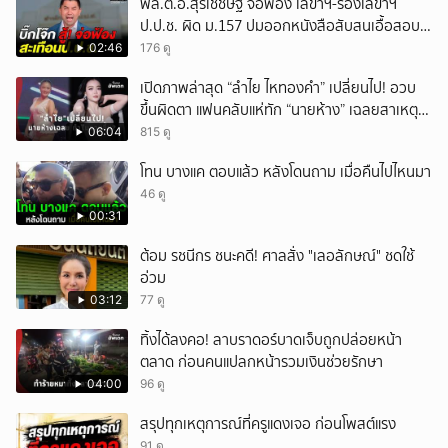
พล.ต.อ.สุรเชชษฐ์ จ่อฟ้อง เลขาฯ-รองเลขาฯ
ป.ป.ช. ผิด ม.157 ปมออกหนังสือสับสนเอื้อสอบ
คดีซ้ำซ้อน
02:46
176 ดู
เปิดภาพล่าสุด “ลำไย ไหทองคำ” เปลี่ยนไป! อวบ
ขึ้นผิดตา แฟนคลับแห่ทัก “นายห้าง” เฉลยสาเหตุ
ชัด!
06:04
815 ดู
โทน บางแค ตอบแล้ว หลังโดนถาม เมื่อคืนไปไหนมา
46 ดู
00:31
ต้อม รชนีกร ชนะคดี! ศาลสั่ง "เลอลักษณ์" ชดใช้
อ่วม
03:12
77 ดู
ทิ้งได้ลงคอ! ลาบราดอร์บาดเจ็บถูกปล่อยหน้า
ตลาด ก่อนคนแปลกหน้ารวมเงินช่วยรักษา
04:00
96 ดู
สรุปทุกเหตุการณ์ที่ครูแดงเจอ ก่อนโพสต์แรง
91 ดู