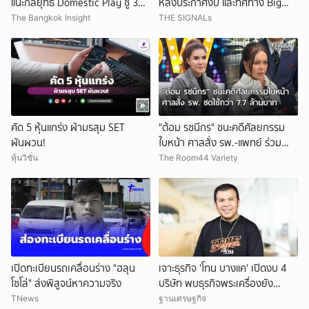
แนะกลยุทธ์ Domestic Play ชู 3
หลังประกาศงบ และทิศทาง Big
หุ้นเด่น
Tech ในเวลานี้
The Bangkok Insight
THE SIGNALs
คัด 5 หุ้นแกร่ง ฝ่ามรสุม SET
"ต้อม รชนีกร" ชนะคดีศัลยกรรม
ผันผวน!
ใบหน้า ศาลสั่ง รพ.-แพทย์ ร่วม
ชดใช้กว่า 7.7 ล้านบาท
หุ้นวิชั่น
The Room44 Variety
เปิดทะเบียนรถเคลื่อนร่าง "ฮลุน
เจาะธุรกิจ 'โทน บางแค' เปิดงบ 4
โซโล่" ส่งพิสูจน์หาความจริง
บริษัท พบธุรกิจพระเครื่องยัง
ขาดทุน
TNews
ฐานเศรษฐกิจ