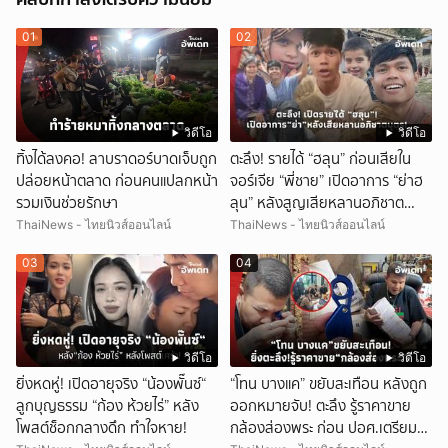
01
02
วิดีโอ
วิดีโอ
ทิ้งได้ลงคอ! ลาบราดอร์บาดเจ็บถูก
ตะลึง! รายได้ “ฮลุน” ก่อนเสียใน
ปล่อยหน้าตลาด ก่อนคนแปลกหน้า
จอร์เจีย “พี่ชาย” เปิดอาการ “ย่าฮ
รวมเงินช่วยรักษา
ลุน” หลังสูญเสียหลานอภิชาต
บุตร!
ThaiNews - ไทยนิวส์ออนไลน์
ThaiNews - ไทยนิวส์ออนไลน์
03
04
วิดีโอ
วิดีโอ
ยิ่งหดหู่! เปิดอายุจริง “น้องพั๊นซ์“
“โทน บางแค” ขยับสะเทือน หลังถูก
ลูกบุญธรรม “ก้อง ห้วยไร่” หลัง
ออกหมายจับ! ตะลึง รู้ราคาขาย
โพสต์ช็อกกลางดึก ทำใจหาย!
กล้องส่องพระ ก่อน ปอศ.เตรียม