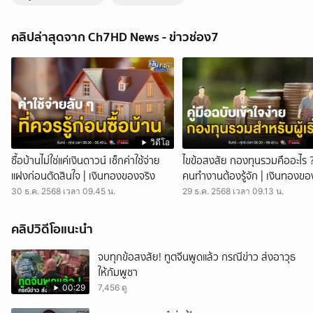
หนุ่มตีเนียน เอารถมอเตอร์ไซค์มาซ่อม สุดท้ายทรงโจร | ประเด็นเด็ด 7 สี
ประเด็นเด็ด 7 สี - คนเราสมัยนี้ รู้หน้าไม่รู้ใจ เจ้าของร้านซ่อมรถ
คลิปล่าสุดจาก Ch7HD News - ข่าวช่อง7
จักรยานยนต์ เจอหนุ่มแสบตีเนียนเอารถจักรยานยนต์มาซ่อม สุดท้ายทรง
โจร เริ่มต้นที่หนุ่มร่างท้วม ใส่เสื้อเชิ้ตแขนยาว กางเกงยีนส์ ขี่รถ
จักรยานยนต์มาคนเดียว ตีเนียนว่า นำรถมาซ่อม พอพูดคุยกับช่างแล้วก็มา
นั่งรอ แต่สายตาไปสะดุดมือถือที่วางอยู่บนเก้าอี้ ช่วงนั้นมีป้าคนหนึ่งนั่งอยู่
ใกล้ ๆ เป็นลูกค้าเหมือนกัน หัวขโมยอาจจะเข้าใจผิดว่ามือถือเป็นของป้า
อาศัยจังหวะที่ทุกคนเผลอ รีบหยิบโทรศัพท์มือถือใส่กระเป๋าอย่างรวดเร็ว ทีม
ข่าวลงพื้นที่ร้านซ่อมรถจักรยานยนต์ ในซอยเขาตาโล อำเภอบางละมุง
จังหวัดชลบุรี นางกันยากร อายุ 54 ปี เจ้าของร้าน เผยเสียความรู้สึก สงสาร
วิดีโอ
ช่างซ่อม เพิ่งจะมาทำงานได้ไม่นาน มือถือเอาไปขาย ก็คงได้เงินไม่มากนัก
ซื้อบ้านไม่ใช่แค่เงินดาวน์ เช็กค่าใช้จ่าย
ไขข้อสงสัย กองทุนรวมคืออะไร 
ไม่น่าจะมาหากินบนความเดือดร้อนของผู้อื่น ฝากเตือนร้านค้าให้เพิ่มความ
แฝงก่อนตัดสินใจ | เงินทองของจริง
คนทำงานต้องรู้จัก | เงินทองขอ
ระมัดระวัง เจ้าของร้าน มอบหลักฐานให้พนักงานสอบสวน สภ.หนองปรือ
30 ธ.ค. 2568 เวลา 09.45 น.
29 ธ.ค. 2568 เวลา 09.13 น.
เจ้าของร้านบอกว่า ถ้าสำนึกผิด เอามาคืนก็จะไม่เอาความ กดติดตามช่อง
CH7HD News ได้ที่ : https://cutt.ly/YTch7hdnews ติดตามข่าวสารเพิ่ม
เติมได้ที่ : https://news.ch7.com #ประเด็นเด็ด7สี #ข่าวช่อง7
คลิปวิดีโอแนะนำ
#CH7HDNEWS ติดตาม CH7HD News และ TERO Digital ได้ที่ :
https://linktr.ee/ch7hdnews_tero
จบทุกข้อสงสัย! ทูตจีนพูดแล้ว กรณีข่าว ส่งอาวุธ
ให้กัมพูชา
00:29
7,456 ดู