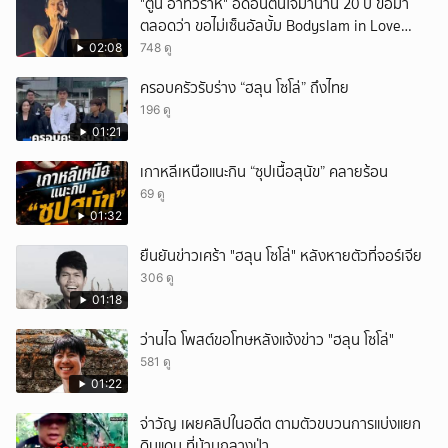
"ตูน อาทิวราห์" อัดอั้นตันใจมานาน 20 ปี ขอมา
ตลอดว่า ขอไม่เซ็นอัลบั้ม Bodyslam in Love
Vol.1-2 ที่เป็นปกผู้ชายยิ้มแฉ่งสองคน พร้อมเผย
02:08
748 ดู
เหตุผลชัดว่า ค่ายเก่านำเอามาทำเอง ทำโดยไม่
ครอบครัวรับร่าง “ฮลุน โซโล่” ถึงไทย
บอกอะไรทางเจ้าตัวเลย
196 ดู
01:21
เกาหลีเหนือแนะกิน “ซุปเนื้อสุนัข” คลายร้อน
69 ดู
01:32
ยืนยันข่าวเศร้า "ฮลุน โซโล่" หลังหายตัวที่จอร์เจีย
306 ดู
01:18
ว่านไฉ โพสต์ขอโทษหลังแจ้งข่าว "ฮลุน โซโล่"
581 ดู
01:22
จ่าวัญ เผยคลิปในอดีต ตามตัวขบวนการแบ่งแยก
ดินแดน ที่บ้านกลางป่า