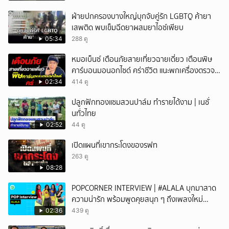
ฝ่ายปกครองบางใหญ่บุกจับคู่รัก LGBTQ ค้ายา
เสพติด พบเข็มฉีดยาผสมยาไอซ์เพียบ
05:34
288 ดู
หมอเบ็นซ์ เตือนภัยสายเที่ยวฉายเดี่ยว เตือนพิษ
คาร์บอนมอนอกไซด์ คร่าชีวิต แนะพกเครื่องตรวจ
วัดติดตัว
02:34
414 ดู
ปลูกฟักทองแซมสวนปาล์ม ทำรายได้งาม | เนชั่
นทั่วไทย
02:52
44 ดู
เปิดแผนที่เขากระโดงของรฟท
263 ดู
08:28
POPCORNER INTERVIEW | #ALALA บุกมาสาด
ความน่ารัก พร้อมพูดคุยสนุก ๆ ถึงเพลงใหม่
'ON&OFF'
02:36
439 ดู