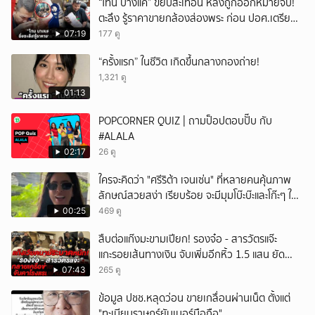
“โทน บางแค” ขยับสะเทือน หลังถูกออกหมายจับ!
ตะลึง รู้ราคาขายกล้องส่องพระ ก่อน ปอศ.เตรียม
บุกรวบ?
07:19
177 ดู
“ครั้งแรก” ในชีวิต เกิดขึ้นกลางกองถ่าย!
1,321 ดู
01:13
POPCORNER QUIZ | ถามป็อปตอบปั๊บ กับ
#ALALA
02:17
26 ดู
ใครจะคิดว่า "ศรีริต้า เจนเซ่น" ที่หลายคนคุ้นภาพ
ลักษณ์สวยสง่า เรียบร้อย จะมีมุมโบ๊ะบ๊ะและโก๊ะๆ ให้
ได้อมยิ้มเหมือนกัน งานนี้ทำเอาแฟนๆ ทั้งเอ็นดูทั้ง
00:25
469 ดู
หัวเราะ
สืบต่อแก๊งมะขามเปียก! รองจ๋อ - สารวัตรแจ๊ะ
แกะรอยเส้นทางเงิน จับเพิ่มอีกหิ้ว 1.5 แสน ยัด
สินบน
07:43
265 ดู
ข้อมูล ปชช.หลุดว่อน ขายเกลื่อนผ่านเน็ต ตั้งแต่
"ทะเบียนราษฎร์ยันเบอร์มือถือ"