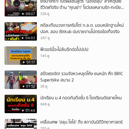
ยิ่งน่าเศร้า! เปิดผลชันสูตร "น้องฮลุน" สาเหตุเสีย
ชีวิตแท้จริง ด้าน "คุณย่า" โชว์เลขหลานรัก-ทะเบียน
รถเคลื่อนร่าง!
09:07
226 ดู
คดีสะเทือนวงการคริปโต! ก.ล.ต. มอบหลักฐานใหม่
ปอศ. สอบ Bitkub ปมรายงานไม่ตรงข้อเท็จจริง
04:02
367 ดู
ฟีเจอร์นี้จะไม่ลับอีกต่อไปปปป
145 ดู
01:17
สปีดแรงจัด! รวมจังหวะหลุดโค้ง-ชนหนัก ศึก BRIC
Superbike สนาม 2
01:52
26 ดู
นักเรียน ม.4 กอดกันดิ่งชั้น 6 โรงเรียนดังสายไหม
946 ดู
01:44
เคลื่อนศพ 'ฮลุน โซโล่' ถึง สถาบันนิติวิทยาศาสตร์
210 ดู