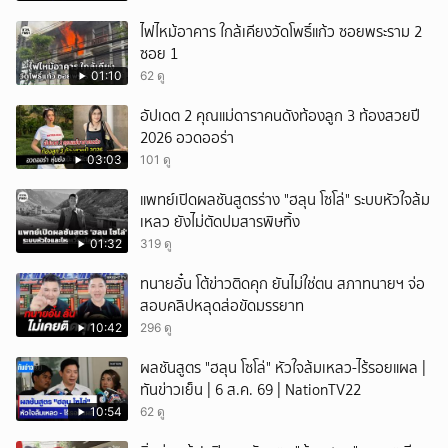
ไฟไหม้อาคาร ใกล้เคียงวัดโพธิ์แก้ว ซอยพระราม 2
ซอย 1
01:10
62 ดู
อัปเดต 2 คุณแม่ดาราคนดังท้องลูก 3 ท้องสวยปี
2026 อวดออร่า
03:03
101 ดู
แพทย์เปิดผลชันสูตรร่าง "ฮลุน โซโล่" ระบบหัวใจล้ม
เหลว ยังไม่ตัดปมสารพิษทิ้ง
01:32
319 ดู
ทนายอั๋น โต้ข่าวติดคุก ยันไม่ใช่ตน สภาทนายฯ จ่อ
สอบคลิปหลุดส่อขัดมรรยาท
10:42
296 ดู
ผลชันสูตร "ฮลุน โซโล่" หัวใจล้มเหลว-ไร้รอยแผล |
ทันข่าวเย็น | 6 ส.ค. 69 | NationTV22
10:54
62 ดู