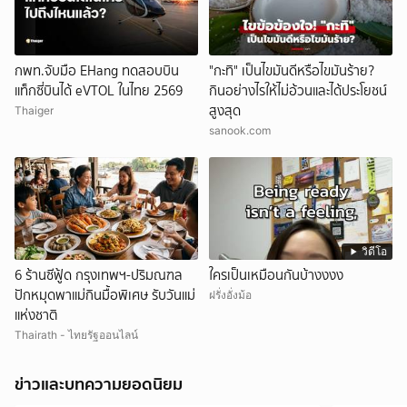
กพท.จับมือ EHang ทดสอบบิน
"กะทิ" เป็นไขมันดีหรือไขมันร้าย?
แท็กซี่บินได้ eVTOL ในไทย 2569
กินอย่างไรให้ไม่อ้วนและได้ประโยชน์
สูงสุด
Thaiger
sanook.com
วิดีโอ
6 ร้านซีฟู้ด กรุงเทพฯ-ปริมณฑล
ใครเป็นเหมือนกันบ้างงงง
ปักหมุดพาแม่กินมื้อพิเศษ รับวันแม่
ฝรั่งอั่งม้อ
แห่งชาติ
Thairath - ไทยรัฐออนไลน์
ข่าวและบทความยอดนิยม