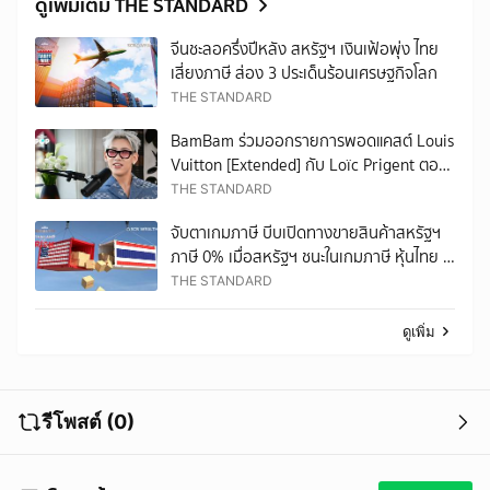
ดูเพิ่มเติม THE STANDARD
จีนชะลอครึ่งปีหลัง สหรัฐฯ เงินเฟ้อพุ่ง ไทย
เสี่ยงภาษี ส่อง 3 ประเด็นร้อนเศรษฐกิจโลก
THE STANDARD
BamBam ร่วมออกรายการพอดแคสต์ Louis
Vuitton [Extended] กับ Loïc Prigent ตอน
ล่าสุด
THE STANDARD
จับตาเกมภาษี บีบเปิดทางขายสินค้าสหรัฐฯ
ภาษี 0% เมื่อสหรัฐฯ ชนะในเกมภาษี หุ้นไทย –
หุ้นโลกไปทางไหน
THE STANDARD
ดูเพิ่ม
รีโพสต์ (0)