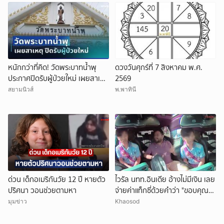
หนักกว่าที่คิด! วัดพระบาทน้ำพุ
ดวงวันศุกร์ที่ 7 สิงหาคม พ.ศ.
ประกาศปิดรับผู้ป่วยใหม่ เผยสาเหตุ
2569
สุดสะเทือนใจ
สยามนิวส์
พ.พาทินี
ยกเลิก
ด่วน เด็กอเมริกันวัย 12 ปี หายตัว
ไวรัล นทท.อินเดีย อ้างไม่มีเงิน เลย
ปริศนา วอนช่วยตามหา
จ่ายค่าแท็กซี่ด้วยคำว่า "ขอบคุณ"
คนขับอึ้ง แห่วิจารณ์
มุมข่าว
Khaosod