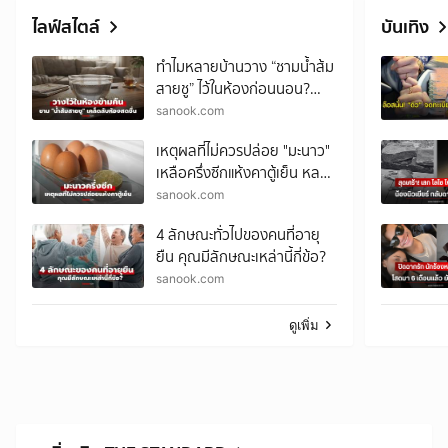
ไลฟ์สไตล์
บันเทิง
ทำไมหลายบ้านวาง “ชามน้ำส้ม
สายชู” ไว้ในห้องก่อนนอน?
เคล็ดลับราคาประหยัด ตื่นมา
sanook.com
อาจพบความต่าง!
เหตุผลที่ไม่ควรปล่อย "มะนาว"
เหลือครึ่งซีกแห้งคาตู้เย็น หลาย
คนพลาดไม่รู้ตัว
sanook.com
4 ลักษณะทั่วไปของคนที่อายุ
ยืน คุณมีลักษณะเหล่านี้กี่ข้อ?
sanook.com
ดูเพิ่ม