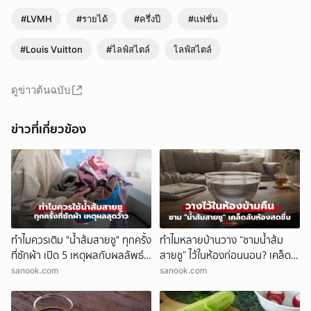
#LVMH
#รายได้
#ครึ่งปี
#แฟชั่น
#Louis Vuitton
#ไลฟ์สไตล์
ไลฟ์สไตล์
ดูข่าวต้นฉบับ
ข่าวที่เกี่ยวข้อง
ทำไมควรเติม "น้ำส้มสายชู" ทุกครั้ง
ทำไมหลายบ้านวาง “ชามน้ำส้ม
ที่ซักผ้า เปิด 5 เหตุผลกับผลลัพธ์
สายชู” ไว้ในห้องก่อนนอน? เคล็ด
สุดว้าว
ลับราคาประหยัด ตื่นมาอาจพบ
sanook.com
sanook.com
ความต่าง!