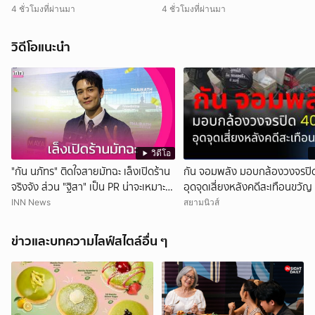
ชายแดน
31 ส.ค.
4 ชั่วโมงที่ผ่านมา
4 ชั่วโมงที่ผ่านมา
วิดีโอแนะนำ
วิดีโอ
"กัน นภัทร" ติดใจสายมัทฉะ เล็งเปิดร้าน
กัน จอมพลัง มอบกล้องวงจรปิด
จริงจัง ส่วน "ฐิสา" เป็น PR น่าจะเหมาะ
อุดจุดเสี่ยงหลังคดีสะเทือนขวัญ
กว่า
INN News
สยามนิวส์
ข่าวและบทความไลฟ์สไตล์อื่น ๆ