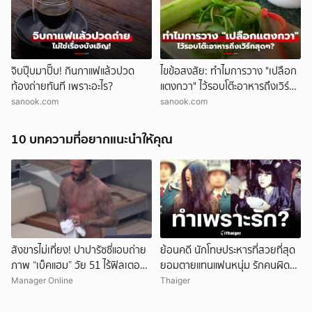
จิบปุ๊บมาปั๊บ! กินกาแฟแล้วปวด
ไขข้อสงสัย: ทำไมการวาง "เปลือก
ท้องถ่ายทันที เพราะอะไร?
แตงกวา" ไว้รอบโต๊ะอาหารถึงเวิร์ก
สุดๆ?
sanook.com
sanook.com
10 บทความที่อยากแนะนำให้คุณ
สังขารไม่เที่ยง! ปาปารัซซี่แอบถ่าย
ย้อนคดี นักโทษประหารที่สวยที่สุด
ภาพ “เบ็คแฮม” วัย 51 ไร้ฟิลเตอร์
ยอมตายแทนแฟนหนุ่ม รักคนผิด
เผยให้เห็นผมบาง-ศีรษะล้าน
ชีวิตดิ่งเหว
Manager Online
Thaiger