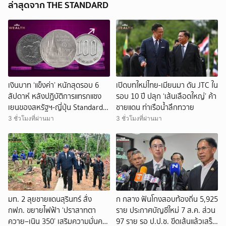
ล่าสุดจาก THE STANDARD
เงินบาท ‘แข็งค่า’ หนักสุดรอบ 6
เปิดบทใหม่ไทย-เมียนมา ดัน JTC ใน
สัปดาห์ หลังปฏิบัติการแทรกแซง
รอบ 10 ปี ปลุก ‘เส้นเลือดใหญ่’ ค้า
เยนของสหรัฐฯ-ญี่ปุ่น Standard
ชายแดน ท่าเรือน้ำลึกทวาย
Chartered เปิดเป้าสิ้นปีนี้จ่อแข็ง
3 ชั่วโมงที่ผ่านมา
3 ชั่วโมงที่ผ่านมา
ต่อแตะ 32.50 บาทต่อดอลลาร์
มท. 2 ลุยชายแดนสุรินทร์ สั่ง
ก กลาง ฟันโกงสอบท้องถิ่น 5,925
กฟภ. ขยายไฟฟ้า ‘ปราสาทตา
ราย ประกาศบัญชีใหม่ 7 ส.ค. ส่วน
ควาย–เนิน 350’ เสริมความมั่นคง
97 ราย รอ ป.ป.ช. ขีดเส้นแล้วเสร็จ