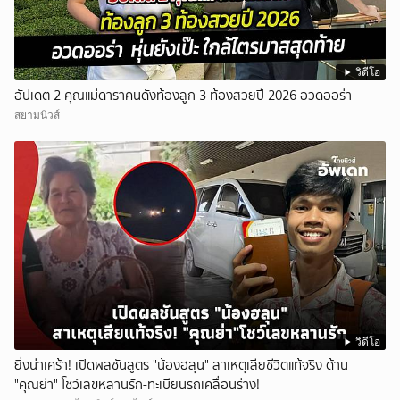
วิดีโอ
อัปเดต 2 คุณแม่ดาราคนดังท้องลูก 3 ท้องสวยปี 2026 อวดออร่า
สยามนิวส์
วิดีโอ
ยิ่งน่าเศร้า! เปิดผลชันสูตร "น้องฮลุน" สาเหตุเสียชีวิตแท้จริง ด้าน
"คุณย่า" โชว์เลขหลานรัก-ทะเบียนรถเคลื่อนร่าง!