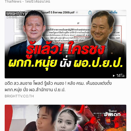
ThaiNews - ไทยนิวส์ออนไลน์
วิดีโอ
อดีต สว.สมชาย โพสต์ รู้แล้ว คนชง ! หลัง ครม. เห็นชอบแต่งตั้ง
ผกก.หนุ่ย นั่ง ผอ.สำนักงาน ป.ย.ป.
BRIGHTTV.CO.TH