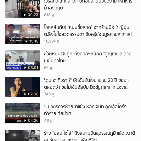
ไวรัลทั่วโลก! สาวไทยถอนสายบัวงดงาม ให้ทหาร
ม้าอังกฤษ
00:23
813 ดู
โชคหล่นทับ! “หนุ่มซื้อลวด” จากร้านมือ 2 ญี่ปุ่น
ตะลึงไม่ใช่ลวดธรรมดา ช็อครู้ซ่อนมูลค่ามหาศาล!
15:18
16,294 ดู
ช่วยหนุ่ม18 ถูกแก๊งคอลฯหลอก “สูญเงิน 2 ล้าน” |
เนชั่นทั่วไทย
03:01
66 ดู
"ตูน อาทิวราห์" อัดอั้นตันใจมานาน 20 ปี ขอมา
ตลอดว่า ขอไม่เซ็นอัลบั้ม Bodyslam in Love
Vol.1-2 ที่เป็นปกผู้ชายยิ้มแฉ่งสองคน พร้อมเผย
02:08
746 ดู
เหตุผลชัดว่า ค่ายเก่านำเอามาทำเอง ทำโดยไม่
5 มาตรการห้วยขาแข้ง หลัง จนท.ถูกเสือโคร่ง
บอกอะไรทางเจ้าตัวเลย
ทำร้ายเสียชีวิต
04:26
46 ดู
ร่าง “ฮลุน โซโล่” ถึงสนามบินสุวรรณภูมิ แล้ว ญาติ
ส่งชันสูตรสาเหตุการเสียชีวิต