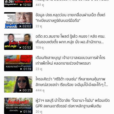
ปิดให้พัก
12:50
441 ดู
ข้อมูล ปชช.หลุดว่อน ขายเกลื่อนผ่านเน็ต ตั้งแต่
"ทะเบียนราษฎร์ยันเบอร์มือถือ"
02:02
22 ดู
อดีต สว.สมชาย โพสต์ รู้แล้ว คนชง ! หลัง ครม.
เห็นชอบแต่งตั้ง ผกก.หนุ่ย นั่ง ผอ.สำนักงาน
ป.ย.ป.
02:53
109 ดู
เตือนภัยสายบุญ! เจ้าอาวาสแฉขบวนการผ้าไตร
เก่าแพ็กใหม่ หลอกขายช่วงเข้าพรรษา
01:19
23 ดู
ใครจะคิดว่า "ศรีริต้า เจนเซ่น" ที่หลายคนคุ้นภาพ
ลักษณ์สวยสง่า เรียบร้อย จะมีมุมโบ๊ะบ๊ะและโก๊ะๆ ให้
ได้อมยิ้มเหมือนกัน งานนี้ทำเอาแฟนๆ ทั้งเอ็นดูทั้ง
00:25
444 ดู
หัวเราะ
ผู้ว่าฯ ชลบุรี นำไว้อาลัย "ไดอานา-โรมัน" พร้อมเปิด
GPR สแกนเขาชีจรรย์ เร่งหาหลักฐานเพิ่มเติม
01:16
20 ดู