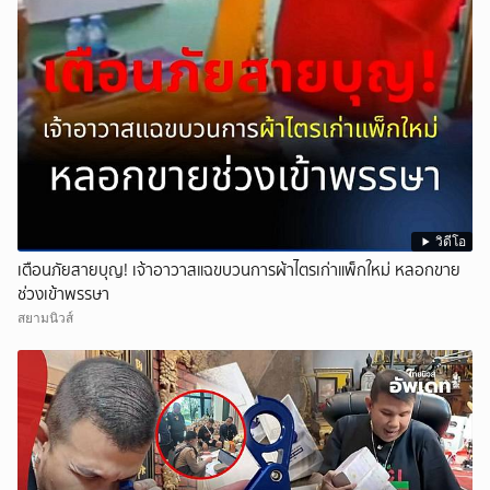
วิดีโอ
เตือนภัยสายบุญ! เจ้าอาวาสแฉขบวนการผ้าไตรเก่าแพ็กใหม่ หลอกขาย
ช่วงเข้าพรรษา
สยามนิวส์