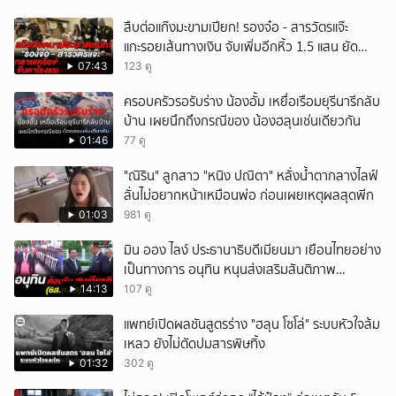
สืบต่อแก๊งมะขามเปียก! รองจ๋อ - สารวัตรแจ๊ะ
แกะรอยเส้นทางเงิน จับเพิ่มอีกหิ้ว 1.5 แสน ยัด
สินบน
07:43
123 ดู
ครอบครัวรอรับร่าง น้องอั้ม เหยื่อเรือมยุรีนารีกลับ
บ้าน เผยนึกถึงกรณีของ น้องฮลุนเช่นเดียวกัน
01:46
77 ดู
"ณิริน" ลูกสาว "หนิง ปณิตา" หลั่งน้ำตากลางไลฟ์
ลั่นไม่อยากหน้าเหมือนพ่อ ก่อนเผยเหตุผลสุดพีก
01:03
981 ดู
มิน ออง ไลง์ ประธานาธิบดีเมียนมา เยือนไทยอย่าง
เป็นทางการ อนุทิน หนุนส่งเสริมสันติภาพ
เสถียรภาพชายแดน
14:13
107 ดู
แพทย์เปิดผลชันสูตรร่าง "ฮลุน โซโล่" ระบบหัวใจล้ม
เหลว ยังไม่ตัดปมสารพิษทิ้ง
01:32
302 ดู