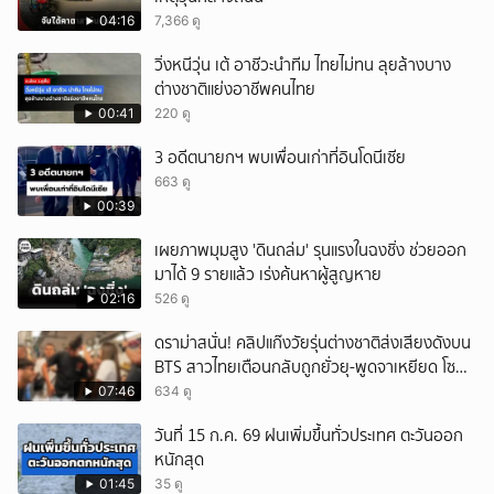
04:16
7,366 ดู
วิ่งหนีวุ่น เต้ อาชีวะนำทีม ไทยไม่ทน ลุยล้างบาง
ต่างชาติแย่งอาชีพคนไทย
00:41
220 ดู
3 อดีตนายกฯ พบเพื่อนเก่าที่อินโดนีเซีย
663 ดู
00:39
เผยภาพมุมสูง 'ดินถล่ม' รุนแรงในฉงชิ่ง ช่วยออก
มาได้ 9 รายแล้ว เร่งค้นหาผู้สูญหาย
02:16
526 ดู
ดราม่าสนั่น! คลิปแก๊งวัยรุ่นต่างชาติส่งเสียงดังบน
BTS สาวไทยเตือนกลับถูกยั่วยุ-พูดจาเหยียด โซ
เชียลวิจารณ์เดือด
07:46
634 ดู
วันที่ 15 ก.ค. 69 ฝนเพิ่มขึ้นทั่วประเทศ ตะวันออก
หนักสุด
01:45
35 ดู