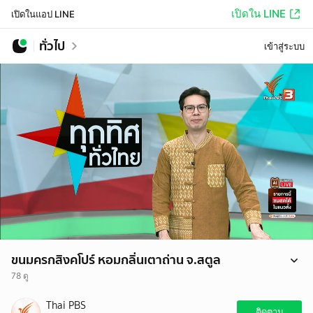
เปิดใน LINE
เปิดในแอป LINE
ทั่วไป
เข้าสู่ระบบ
ขนมครกสิงคโปร์ หอมกลิ่นเตาถ่าน จ.สตูล
78 ดู
ขนมครกสิงคโปร์ หรือขนมจูโจะชารา ที่จังหวัดสตูล ขนมไทยโบราณ ทำ
Thai PBS
ในเตาถ่านกลิ่นหอม ซึ่งเจ้าของร้านตั้งใจสืบทอดรสมือและสูตรของยายไว้
ติดตาม