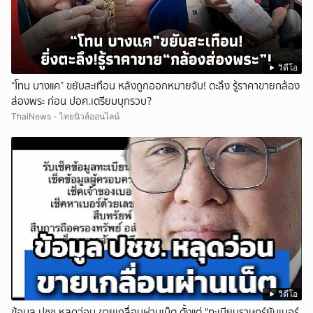
วิดีโอ
“โทน บางแค” ขยับสะเทือน หลังถูกออกหมายจับ! ตะลึง รู้ราคาขายกล้อง
ส่องพระ ก่อน ปอศ.เตรียมบุกรวบ?
ThaiNews - ไทยนิวส์ออนไลน์
วิดีโอ
ข้อมูล ปชช.หลุดว่อน ขายเกลื่อนผ่านเน็ต ตั้งแต่ "ทะเบียนราษฎร์ยันเบอร์