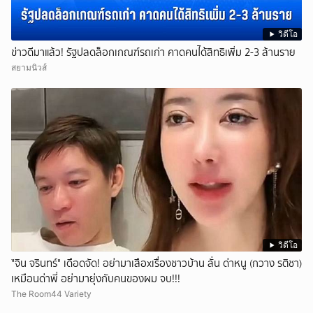
วิดีโอ
ข่าวดีมาแล้ว! รัฐปลดล็อกเกณฑ์รถเก่า คาดคนได้สิทธิเพิ่ม 2-3 ล้านราย
สยามนิวส์
วิดีโอ
ั่"จิน จรินทร์" เดือดจัด! อย่ามาเสือxเรื่องชาวบ้าน ลั่น ด่าหนู (กวาง รติชา)
เหมือนด่าพี่ อย่ามายุ่งกับคนของผม จบ!!!
The Room44 Variety