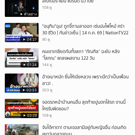
สไปเดอร์-แมน แบรนด์ นิว เดย์
108 ดู
ตัวอย่าง
"อนุทิน"ฉุน! ถูกจี้ถามลาออก เซ่นปมไฟไหม้ คร่า
30 ชีวิต | ทันข่าวเย็น | 14 ก.ค. 69 | NationTV22
04:27
90 ดู
คนเขาเกลียดกันทั้งสภา “ภัณฑิล” ฉะยับ หลัง
“โสภณ” แถลงผลงาน 122 วัน
01:24
144 ดู
อ้างเมาหนัก ยิ้มให้เมียหลวง เพราะนึกว่าเป็นเพื่อน
สาว! .
02:33
203 ดู
จอดรถหน้าบ้านคนอื่น สุดท้ายปูนตกใส่รถ งานนี้
ใครรับผิดชอบ?
02:29
108 ดู
จับได้คาตา! ตามเจอสามีอยู่กับหญิงอื่น ก่อนเกิด
เหตุวุ่นกลางถนน