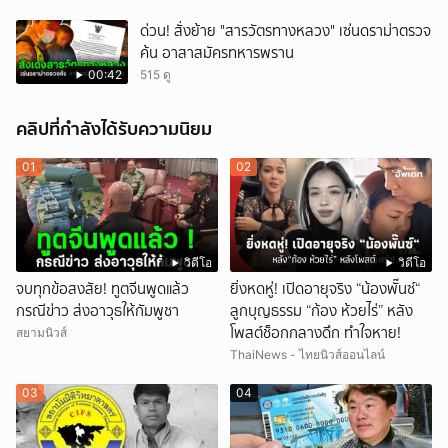
ด่วน! สั่งย้าย "สารวัตรทางหลวง" เซ่นดราม่าตรวจ
ค้น อาสาสมัครทหารพราน
00:42
515 ดู
คลิปที่กำลังได้รับความนิยม
01
02
วิดีโอ
วิดีโอ
จบทุกข้อสงสัย! ทูตจีนพูดแล้ว
ยิ่งหดหู่! เปิดอายุจริง “น้องพั๊นซ์“
กรณีข่าว ส่งอาวุธให้กัมพูชา
ลูกบุญธรรม “ก้อง ห้วยไร่” หลัง
โพสต์ช็อกกลางดึก ทำใจหาย!
สยามนิวส์
ThaiNews - ไทยนิวส์ออนไลน์
03
04