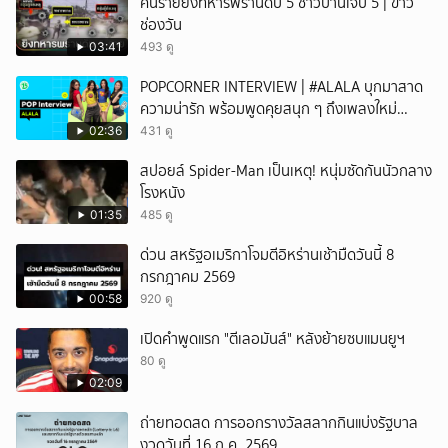
คนร้ายยิงทหารพรานดับ 5 ชาวบ้านเจ็บ 5 | ข่าว
ช่องวัน
03:41
493 ดู
POPCORNER INTERVIEW | #ALALA บุกมาสาด
ความน่ารัก พร้อมพูดคุยสนุก ๆ ถึงเพลงใหม่
'ON&OFF'
02:36
431 ดู
สปอยล์ Spider-Man เป็นเหตุ! หนุ่มซัดกันนัวกลาง
โรงหนัง
01:35
485 ดู
ด่วน สหรัฐอเมริกาโจมตีอิหร่านเช้ามืดวันนี้ 8
กรกฎาคม 2569
00:58
920 ดู
เปิดคำพูดแรก "ตีเลอมันส์" หลังย้ายซบแมนยูฯ
80 ดู
02:09
ถ่ายทอดสด การออกรางวัลสลากกินแบ่งรัฐบาล
งวดวันที่ 16 ก.ค. 2569