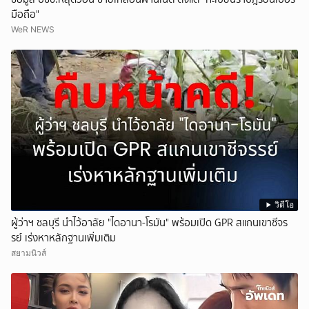
มือถือ"
WeR NEWS
วิดีโอ
ผู้ว่าฯ ชลบุรี นำไว้อาลัย "ไดอานา-โรมัน" พร้อมเปิด GPR สแกนเขาชีจร
รย์ เร่งหาหลักฐานเพิ่มเติม
สยามนิวส์