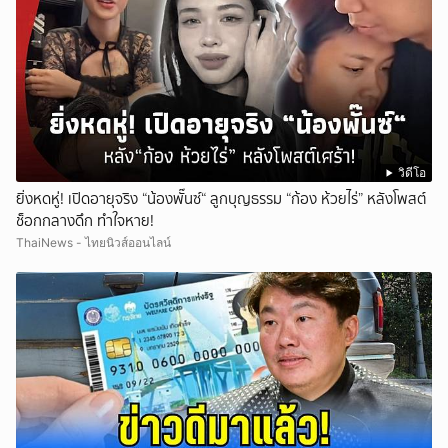
วิดีโอ
ยิ่งหดหู่! เปิดอายุจริง “น้องพั๊นซ์“ ลูกบุญธรรม “ก้อง ห้วยไร่” หลังโพสต์
ช็อกกลางดึก ทำใจหาย!
ThaiNews - ไทยนิวส์ออนไลน์