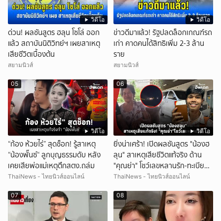
วิดีโอ
วิดีโอ
ด่วน! ผลชันสูตร ฮลุน โซโล่ ออก
ข่าวดีมาแล้ว! รัฐปลดล็อกเกณฑ์รถ
แล้ว สถาบันนิติวิทย์ฯ เผยสาเหตุ
เก่า คาดคนได้สิทธิเพิ่ม 2-3 ล้าน
เสียชีวิตเบื้องต้น
ราย
สยามนิวส์
สยามนิวส์
05
06
วิดีโอ
วิดีโอ
“ก้อง ห้วยไร่” สุดช็อก! รู้สาเหตุ
ยิ่งน่าเศร้า! เปิดผลชันสูตร "น้องฮ
“น้องพั๊นซ์“ ลูกบุญธรรมดับ หลัง
ลุน" สาเหตุเสียชีวิตแท้จริง ด้าน
เคยเสียพ่อแม่เหตุตึกสตง.ถล่ม
"คุณย่า" โชว์เลขหลานรัก-ทะเบียน
รถเคลื่อนร่าง!
ThaiNews - ไทยนิวส์ออนไลน์
ThaiNews - ไทยนิวส์ออนไลน์
07
08