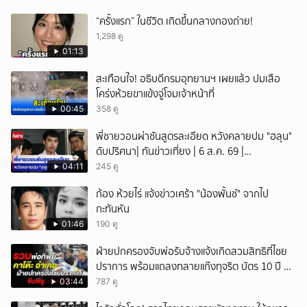
“ครั้งแรก” ในชีวิต เกิดขึ้นกลางกองถ่าย!
1,298 ดู
01:13
สะเทือนใจ! อธิบดีกรมอุทยานฯ เผยแล้ว ปมเสือ
โคร่งห้วยขาแข้งจู่โจมเจ้าหน้าที่
00:45
358 ดู
พี่ชายวอนผ่าชันสูตรละเอียด หวังคลายปม "ฮลุน"
ดับปริศนา| ทันข่าวเที่ยง | 6 ส.ค. 69 |
NationTV22
04:11
245 ดู
ก้อง ห้วยไร่ แจ้งข่าวเศร้า "น้องพั้นช์" จากไป
กะทันหัน
01:46
190 ดู
ฝ่ายปกครองจับพ่อรับจ้างแจ้งเกิดสวมสิทธิที่ไชย
ปราการ พร้อมแถลงทลายแก๊งทุจริต บัตร 10 ปี ที่
แม่สอด
03:44
787 ดู