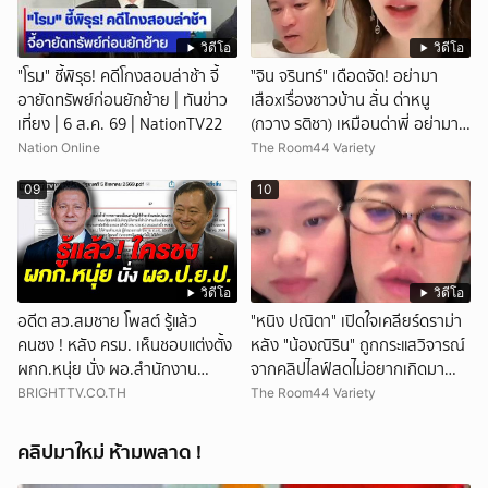
วิดีโอ
วิดีโอ
"โรม" ชี้พิรุธ! คดีโกงสอบล่าช้า จี้
ั่"จิน จรินทร์" เดือดจัด! อย่ามา
อายัดทรัพย์ก่อนยักย้าย | ทันข่าว
เสือxเรื่องชาวบ้าน ลั่น ด่าหนู
เที่ยง | 6 ส.ค. 69 | NationTV22
(กวาง รติชา) เหมือนด่าพี่ อย่ามา
ยุ่งกับคนของผม จบ!!!
Nation Online
The Room44 Variety
09
10
วิดีโอ
วิดีโอ
อดีต สว.สมชาย โพสต์ รู้แล้ว
"หนิง ปณิตา" เปิดใจเคลียร์ดราม่า
คนชง ! หลัง ครม. เห็นชอบแต่งตั้ง
หลัง "น้องณิริน" ถูกกระแสวิจารณ์
ผกก.หนุ่ย นั่ง ผอ.สำนักงาน
จากคลิปไลฟ์สดไม่อยากเกิดมา
ป.ย.ป.
หน้าเหมือนพ่อ
BRIGHTTV.CO.TH
The Room44 Variety
คลิปมาใหม่ ห้ามพลาด !