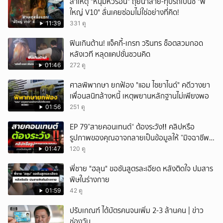
สาเหตุ "หนุ่มหัวร้อน" ถุยน้ำลาย-ทุบรถเบนซ์ "พี่
ใหญ่ V10" ลั่นเคยซ่อมไม่ใช่อย่างที่คิด!
11:39
331 ดู
ฟินเกินต้าน! แจ็คกี้-เกรท วรินทร ช็อตสวมกอด
หลังเวที หลุดแคปชั่นชวนคิด
01:46
272 ดู
ศาลพิพากษา ยกฟ้อง "แอม ไซยาไนด์" คดีวางยา
เพื่อนสนิทล้างหนี้ เหตุพยานหลักฐานไม่เพียงพอ
01:56
251 ดู
EP 79”สายคอนเทนต์“ ต้องระวัง‼️ คลิปหรือ
รูปภาพของคุณอาจกลายเป็นข้อมูลให้ ”มิจฉาชีพ“
นำไปใช้ได้
01:47
120 ดู
พี่ชาย "ฮลุน" ขอชันสูตรละเอียด หลังติดใจ ปมสาร
พิษในร่างกาย
01:59
42 ดู
ปรับเกณฑ์ ได้บัตรคนจนเพิ่ม 2-3 ล้านคน | ข่าว
ช่องวัน