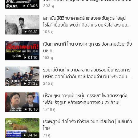
03:06
303 ดู
สถาบันนิติวิทยาศาสตร์ แถลงผลชันสูตร “ฮลุน
โซโล่” เบื้องต้น พบว่าเกิดจากระบบหัวใจและระบบ
ไหลเวียนโลหิตล้มเหลว
01:51
103 ดู
เปิดภาพนาที โทน บางแค ถูก ตร ปอศ.คุมตัวมาถึง
บช.ก.
01:10
153 ดู
รวบแม่บ้านทำความสะอาด สวมรอยเป็นกรรมการ
บริษัท ออกใบกำกับภาษีปลอมจำนวน 535 ฉบับ รัฐ
เสียหายกว่า 129 ล้านบาท
01:32
245 ดู
มีร้อนๆหนาวๆแน่! "หนุ่ม กรรชัย" โพสต์ตรงๆถึง
"ฟิล์ม รัฐภูมิ" หลังแจงเส้นทางเงิน 25 ล้าน!
10:16
1,748 ดู
เร่งพิสูจน์เสือโคร่ง ทำร้าย จนท.เสียชีวิต | เนชั่นทั่ว
ไทย
04:14
71 ดู