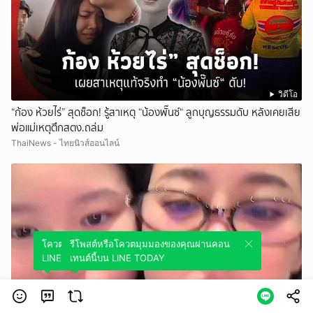
วิดีโอ
“ก้อง ห้วยไร่” สุดช็อก! รู้สาเหตุ “น้องพั๊นซ์“ ลูกบุญธรรมดับ หลังเคยเสีย
พ่อแม่เหตุตึกสตง.ถล่ม
ThaiNews - ไทยนิวส์ออนไลน์
โควตมุมมองของคุณผ่านคอนเทนต์นี้บน
รีโพสต์หรือโควตมุมมองของคุณผ่านคอน
LINE TODAY
เทนต์นี้บน LINE TODAY