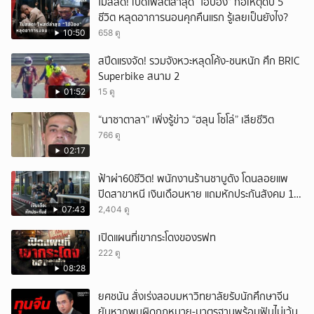
ไม่สลด! เปิดโพสต์ล่าสุด “ไอ้ป๋อง” ก่อเหตุดับ 5
ชีวิต หลุดอาการนอนคุกคืนแรก รู้เลยเป็นยังไง?
10:50
658 ดู
สปีดแรงจัด! รวมจังหวะหลุดโค้ง-ชนหนัก ศึก BRIC
Superbike สนาม 2
01:52
15 ดู
“นาซาตาลา” เพิ่งรู้ข่าว “ฮลุน โซโล่” เสียชีวิต
766 ดู
02:17
ฟ้าผ่า60ชีวิต! พนักงานร้านชาบูดัง โดนลอยแพ
ปิดสาขาหนี เงินเดือนหาย แถมหักประกันสังคม 11
เดือนแต่ไม่ส่ง?
07:43
2,404 ดู
เปิดแผนที่เขากระโดงของรฟท
222 ดู
08:28
ยศชนัน สั่งเร่งสอบมหาวิทยาลัยรับนักศึกษาจีน
ยันหากพบผิดกฎหมาย-มาตรฐานพร้อมฟันไม่เว้น