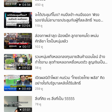
04:56
450 ดู
จะได้ประชุมกี่โมง? คนนึงเข้า-คนนึงออก 'พิรง
รอง'ยันไม่สามารถประชุมกับผู้ที่สละสิทธิ์ 'หมอ
สรณ'ชี้ ไม่มีใครสั่งให้ผมหยุดปฏิบัติหน้าที่
02:04
119 ดู
ส่องภาพล่าสุด น้องแม็ค ลูกชายคนโต แหม่ม
คัทลียา โตเป็นหนุ่มแล้ว
00:17
102 ดู
รวบหนุ่มแก๊งหลอกลงทุนขายสินค้าออนไลน์ อ้าง
กำไรงาม สุดท้ายหลอกเหยื่อหมดตัว สูญเงินเป็น
แสนบาท ยังให้การปฏิเสธ
04:07
58 ดู
เปิดผลนิด้าโพล! คนร่วม "ไทยช่วยไทย พลัส" คิด
อย่างไรกับรัฐบาลหลังได้รับสิทธิ์
00:49
259 ดู
สิ่งที่คิด vs สิ่งที่เป็น 55555
78 ดู
01:01