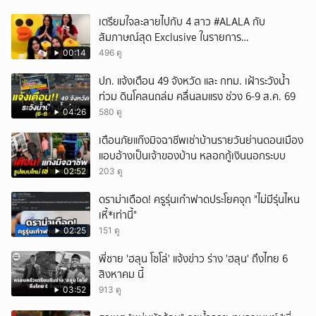
เตรียมใจละลายไปกับ 4 สาว #ALALA กับ
สัมภาษณ์สุด Exclusive ในรายการ
#POPCORNER เร็ว ๆ นี้ที่ #LINETODAYPOP
00:14
496 ดู
ปภ. แจ้งเตือน 49 จังหวัด และ กทม. เฝ้าระวังน้ำ
ท่วม ดินโคลนถล่ม คลื่นลมแรง ช่วง 6-9 ส.ค. 69
04:26
580 ดู
เตือนภัยแก๊งมิจฉาชีพเช่าบ้านรายวันย่านดอนเมือง
แอบอ้างเป็นเจ้าของบ้าน หลอกกู้เงินนอกระบบ
02:52
203 ดู
ดราม่าเดือด! ครูรุ่นเก๋าฟาดประโยคจุก "ไม่มีรุ่นไหน
เหี้*เท่านี้"
02:25
151 ดู
พี่ชาย 'ฮลุน โซโล่' แจ้งข่าว ร่าง 'ฮลุน' ถึงไทย 6
สิงหาคม นี้
03:52
913 ดู