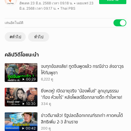
อัพเดต 23 มิ.ย. 2568 เวลา 09.18 น. • เผยแพร่ 23
มิ.ย. 2568 เวลา 09.17 น. • Thai PBS
เล่นอัตโนมัติ
#ทั่วไป
ทั่วไป
คลิปวิดีโอแนะนำ
จบทุกข้อสงสัย! ทูตจีนพูดแล้ว กรณีข่าว ส่งอาวุธ
ให้กัมพูชา
00:29
6,222 ดู
ยิ่งหดหู่! เปิดอายุจริง “น้องพั๊นซ์“ ลูกบุญธรรม
“ก้อง ห้วยไร่” หลังโพสต์ช็อกกลางดึก ทำใจหาย!
10:30
334 ดู
ข่าวดีมาแล้ว! รัฐปลดล็อกเกณฑ์รถเก่า คาดคนได้
สิทธิเพิ่ม 2-3 ล้านราย
00:42
200 ดู