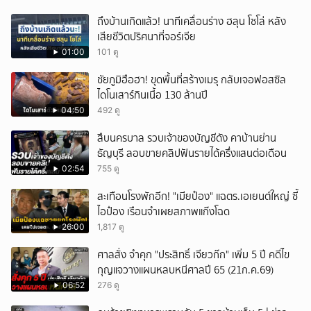
ถึงบ้านเกิดแล้ว! นาทีเคลื่อนร่าง ฮลุน โซโล่ หลัง
เสียชีวิตปริศนาที่จอร์เจีย
01:00
101 ดู
ชัยภูมิฮือฮา! ขุดพื้นที่สร้างเมรุ กลับเจอฟอสซิล
ไดโนเสาร์กินเนื้อ 130 ล้านปี
04:50
492 ดู
สืบนครบาล รวบเจ้าของบัญชีดัง คาบ้านย่าน
ธัญบุรี ลอบขายคลิปฟันรายได้ครึ่งแสนต่อเดือน
02:54
755 ดู
สะเทือนโรงพักอีก! "เมียป๋อง" แฉตร.เอเยนต์ใหญ่ ซี้
ไอป๋อง เรือนจำเผยสภาพแก๊งโฉด
26:00
1,817 ดู
ศาลสั่ง จำคุก "ประสิทธิ์ เจียวก๊ก" เพิ่ม 5 ปี คดีไข
กุญแจวางแผนหลบหนีศาลปี 65 (21ก.ค.69)
06:52
276 ดู