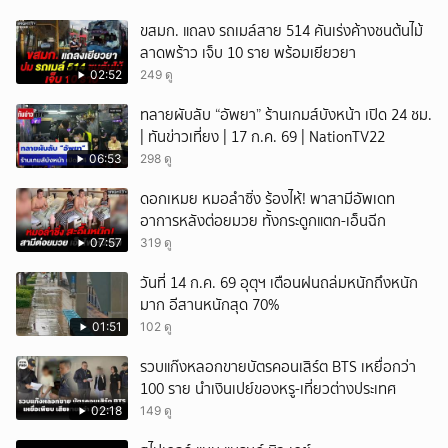
ขสมก. แถลง รถเมล์สาย 514 คันเร่งค้างชนต้นไม้
ลาดพร้าว เจ็บ 10 ราย พร้อมเยียวยา
02:52
249 ดู
ทลายผับลับ “อัพยา” ร้านเกมส์บังหน้า เปิด 24 ชม.
| ทันข่าวเที่ยง | 17 ก.ค. 69 | NationTV22
06:53
298 ดู
ดอกเหมย หมอลำซิ่ง ร้องไห้! พาสามีอัพเดท
อาการหลังต่อยมวย ทั้งกระดูกแตก-เอ็นฉีก
07:57
319 ดู
วันที่ 14 ก.ค. 69 อุตุฯ เตือนฝนถล่มหนักถึงหนัก
มาก อีสานหนักสุด 70%
01:51
102 ดู
รวบแก๊งหลอกขายบัตรคอนเสิร์ต BTS เหยื่อกว่า
100 ราย นำเงินเปย์ของหรู-เที่ยวต่างประเทศ
02:18
149 ดู