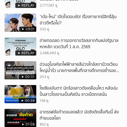
ยกเลิก
REPLAY
2,177,567 ดู
“เต๋อ-ใหม่” เปิดใจตอบชัด! เรื่องทายาทมีสิทธิ์ลุ้น
ข่าวดีหรือไม่?
03:21
335 ดู
ถ่ายทอดสด การออกรางวัลสลากกินแบ่งรัฐบาล
หกหลัก งวดวันที่ 1 ส.ค. 2569
REPLAY
2,488,463 ดู
ด่วนอุโมงค์รถไฟฟ้าสายสีม่วงใกล้สถานีวงเวียน
ใหญ่น้ำรั่ว นายกฯลงพื้นที่กลางดึกเกรงซ้ำรอย
ถนนทรุด
00:31
203 ดู
โซเชียลจับตา! นักร้องสาวดังเคลื่อนไหว หลังปม
ปั้นสาวโรงงานเป็นศิลปิน ชาวเน็ตถกสนั่น
00:39
158 ดู
อาถรรพ์ซ้อก้าดจบลงแล้ว! นัดชิงตัดเสื้อทีมนี้ ส่ง
ท้ายบอลโลก
01:08
852 ดู