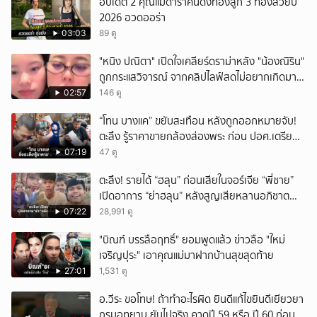
อัปเดต 2 คุณแม่ดาราคนดังท้องลูก 3 ท้องสวยปี
2026 อวดออร่า
03:03
89 ดู
"หนิง ปณิตา" เปิดใจเคลียร์ดราม่าหลัง "น้องณิริน"
ถูกกระแสวิจารณ์ จากคลิปไลฟ์สดไม่อยากเกิดมา
หน้าเหมือนพ่อ
02:57
146 ดู
“โทน บางแค” ขยับสะเทือน หลังถูกออกหมายจับ!
ตะลึง รู้ราคาขายกล้องส่องพระ ก่อน ปอศ.เตรียม
บุกรวบ?
07:19
47 ดู
ตะลึง! รายได้ “ฮลุน” ก่อนเสียในจอร์เจีย “พี่ชาย”
เปิดอาการ “ย่าฮลุน” หลังสูญเสียหลานอภิชาต
บุตร!
07:22
28,991 ดู
"บิณฑ์ บรรลือฤทธิ์" ยอมพูดแล้ว ข่าวลือ "ใหม่
เจริญปุระ" เอาคุณแม่มาฝากบ้านสุขสุดท้าย
27:01
1,531 ดู
อ.วีระ ขอโทษ! ถ้าทำอะไรผิด ยินดีแก้ไขยินดีเยียวยา
กรมอุทยาน ยันไปจริง คาดปี 59 หรือ ปี 60 ก่อน