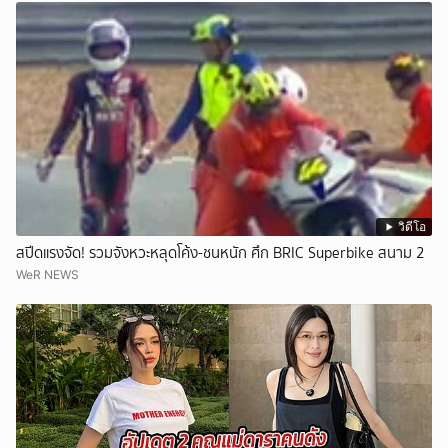
วิดีโอ
สปีดแรงจัด! รวมจังหวะหลุดโค้ง-ชนหนัก ศึก BRIC Superbike สนาม 2
WeR NEWS