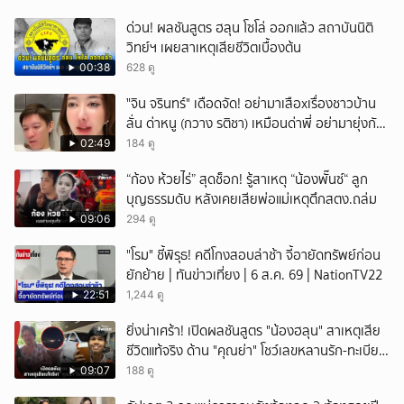
ด่วน! ผลชันสูตร ฮลุน โซโล่ ออกแล้ว สถาบันนิติ
วิทย์ฯ เผยสาเหตุเสียชีวิตเบื้องต้น
00:38
628 ดู
ั่"จิน จรินทร์" เดือดจัด! อย่ามาเสือxเรื่องชาวบ้าน
ลั่น ด่าหนู (กวาง รติชา) เหมือนด่าพี่ อย่ามายุ่งกับ
คนของผม จบ!!!
02:49
184 ดู
“ก้อง ห้วยไร่” สุดช็อก! รู้สาเหตุ “น้องพั๊นซ์“ ลูก
บุญธรรมดับ หลังเคยเสียพ่อแม่เหตุตึกสตง.ถล่ม
09:06
294 ดู
"โรม" ชี้พิรุธ! คดีโกงสอบล่าช้า จี้อายัดทรัพย์ก่อน
ยักย้าย | ทันข่าวเที่ยง | 6 ส.ค. 69 | NationTV22
22:51
1,244 ดู
ยิ่งน่าเศร้า! เปิดผลชันสูตร "น้องฮลุน" สาเหตุเสีย
ชีวิตแท้จริง ด้าน "คุณย่า" โชว์เลขหลานรัก-ทะเบียน
รถเคลื่อนร่าง!
09:07
188 ดู