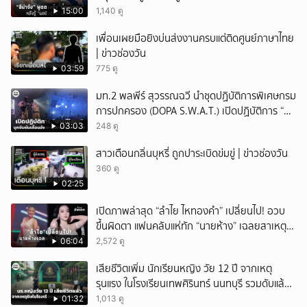
15:00
1,140 ดู
เพื่อนเผยมือยิงบ่นส่งงานครบแต่ติดศูนย์ภาษาไทย
| ข่าวช่องวัน
03:59
775 ดู
มท.2 พลพีร์ สุวรรณฉวี นำชุดปฏิบัติการพิเศษกรม
การปกครอง (DOPA S.W.A.T.) เปิดปฏิบัติการ “บา
รมีโสธร” บุกจับผับเถื่อนอัพยา กลางเมืองแปดริ้ว
03:03
248 ดู
เปิดถึงเช้า ไร้ใบอนุญาต
สาวเตือนกลิ่นบุหรี่ ถูกปาระเบิดข่มขู่ | ข่าวช่องวัน
360 ดู
02:25
เปิดภาพล่าสุด “ลำไย ไหทองคำ” เปลี่ยนไป! อวบ
ขึ้นผิดตา แฟนคลับแห่ทัก “นายห้าง” เฉลยสาเหตุ
ชัด!
06:04
2,572 ดู
เสียชีวิตเพิ่ม นักเรียนหญิง วัย 12 ปี จากเหตุ
รุนแรง ในโรงเรียนเทพศิรินทร์ นนทบุรี รวมดับแล้ว
9 ราย
01:32
1,013 ดู