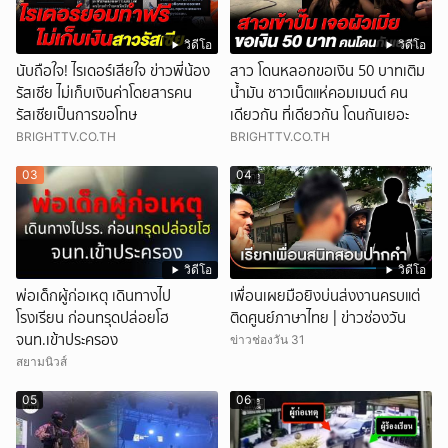
วิดีโอ
วิดีโอ
นับถือใจ! ไรเดอร์เสียใจ ข่าวพี่น้อง
สาว โดนหลอกขอเงิน 50 บาทเติม
รัสเซีย ไม่เก็บเงินค่าโดยสารคน
น้ำมัน ชาวเน็ตแห่คอมเมนต์ คน
รัสเซียเป็นการขอโทษ
เดียวกัน ที่เดียวกัน โดนกันเยอะ
BRIGHTTV.CO.TH
BRIGHTTV.CO.TH
03
04
วิดีโอ
วิดีโอ
พ่อเด็กผู้ก่อเหตุ เดินทางไป
เพื่อนเผยมือยิงบ่นส่งงานครบแต่
โรงเรียน ก่อนทรุดปล่อยโฮ
ติดศูนย์ภาษาไทย | ข่าวช่องวัน
จนท.เข้าประครอง
ข่าวช่องวัน 31
สยามนิวส์
05
06