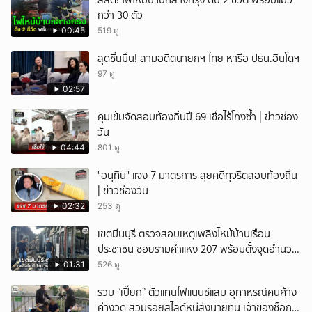
สลด! ไฟไหม้บ้านกลางกรุง ดับ 2 ชีวิต พร้อมแมว
กว่า 30 ตัว
00:45
519 ดู
สุดชื่นมื่น! สามอดีตนายกฯ ไทย หารือ ปธน.อินโดฯ
97 ดู
02:57
คุมเข้มจัดสอบท้องถิ่นปี 69 เชื่อไร้โกงซ้ำ | ข่าวช่อง
วัน
04:44
801 ดู
"อนุทิน" แจง 7 มาตรการ ลุยคดีทุจริตสอบท้องถิ่น
| ข่าวช่องวัน
02:32
253 ดู
เขตมีนบุรี ตรวจสอบเหตุเพลิงไหม้บ้านเรือน
ประชาชน ซอยรามคำแหง 207 พร้อมตั้งจุดอำนวย
การช่วยเหลือ
01:31
526 ดู
รวบ “เปี๊ยก” ตัวแทนไฟแนนซ์แสบ อุทาหรณ์คนค้าง
ค่างวด สวมรอยสไลด์หนีส่งนายทุน เจ้าของช็อก