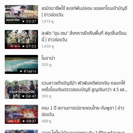
แฉมิจฉาชีพใช้ แบงก์พันปลอม ขอแลกโอนเข้าบัญชี
| ข่าวช่องวัน
03:37
1,013 ดู
สะพัด "ฮุน เซน" สั่งทหารยึดคืนพื้นที่ 4จุดสิ้นเดือน
นี้ | ข่าวช่องวัน
07:33
1,450 ดู
โมอาน่า
305 ดู
ตัวอย่าง
รวบสาวแก๊งบัญชีม้า พัวพันคดีฟอกเงิน หลอกให้
เหยื่อโอนเงินตรวจสอบบัญชี สูญเงินกว่า 4.5 แสน
บาท
04:47
293 ดู
ครบ 1 ปี สถานการณ์ชายแดนไทย-กัมพูชา | ข่าว
ช่องวัน
09:37
469 ดู