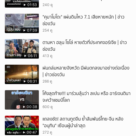
หนี้ยังอยู่ - รถปลิว เสียหายกว่า 600,000 บาท
01:53
240 ดู
"คุมาโมโตะ" แผ่นดินไหว 7.1 เสียหายหนัก | ข่าว
ช่องวัน
07:39
254 ดู
ตามหา ฮลุน โซโล่ หายตัวที่ประเทศจอร์เจีย | ข่าว
ช่องวัน
06:11
413 ดู
ฝนถล่มหลายจังหวัด มีฝนตกลงมาอย่างต่อเนื่อง
| ข่าวช่องวัน
06:31
266 ดู
โค้งสุดท้าย!!! มาร่วมลุ้นว่า สเปน หรือ อาร์เจนตินา
จะคว้าแชมป์โลก
00:38
600 ดู
แถลงชัด! สถานทูตจีน ย้ำสัมพันธ์ไทย-จีน หลัง
"อนุทิน" เยือนผู้นำล่าสุด
00:47
272 ดู