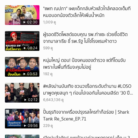
"แพท ณปภา" เผยเด็กกลับหัวแล้วใกล้คลอดเต็มที
หมอบอกน้องตัวเล็กให้เพิ่มน้ำหนัก
02:30
1,009 ดู
ผู้รอดชีวิตโพสต์ขอบคุณ รพ.ท่าแซะ ช่วยยื้อชีวิต
จากมาลาเรีย ชี้ รพ.รัฐ ไม่ใช่โรงแรมห้าดาว
08:24
599 ดู
หนุ่มใหญ่ ตอบ! ป๋องคนของตำรวจ แต่ที่โดนจับ
เพราะในพื้นที่เริ่มจะคุมไม่อยู่
03:53
192 ดู
#หลังม่านบันเทิง ชวนวงร็อกระดับตำนาน #LOSO
มาพูดคุยสนุก ๆ ก่อนไปเจอกันในคอนเสิร์ต '30 ปี
LOSO นานเท่าไรก็รอ'
02:12
6,643,136 ดู
ปั้นธุรกิจจากเครื่องปรุงรสใครทำก็อร่อย | Shark
Tank Re_Scene_EP.71
09:56
229 ดู