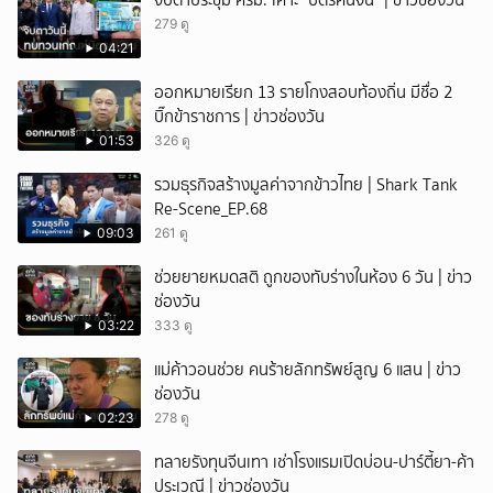
จับตาประชุม ครม. เคาะ "บัตรคนจน" | ข่าวช่องวัน
279 ดู
04:21
ออกหมายเรียก 13 รายโกงสอบท้องถิ่น มีชื่อ 2
บิ๊กข้าราชการ | ข่าวช่องวัน
01:53
326 ดู
รวมธุรกิจสร้างมูลค่าจากข้าวไทย | Shark Tank
Re-Scene_EP.68
09:03
261 ดู
ช่วยยายหมดสติ ถูกของทับร่างในห้อง 6 วัน | ข่าว
ช่องวัน
03:22
333 ดู
แม่ค้าวอนช่วย คนร้ายลักทรัพย์สูญ 6 แสน | ข่าว
ช่องวัน
02:23
278 ดู
ทลายรังทุนจีนเทา เช่าโรงแรมเปิดบ่อน-ปาร์ตี้ยา-ค้า
ประเวณี | ข่าวช่องวัน