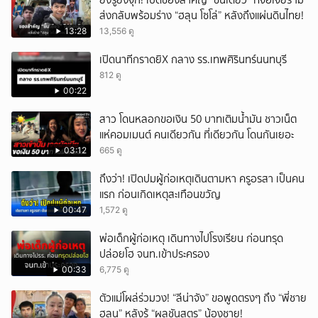
ยิ่งรู้ยิ่งจุก! เปิดของสำคัญ “ชิ้นเดียว” ที่จอเจียร์ ไม่
ส่งกลับพร้อมร่าง “ฮลุน โซโล่” หลังถึงแผ่นดินไทย!
13:28
13,556 ดู
เปิดนาทีกราดยิX กลาง รร.เทพศิรินทร์นนทบุรี
812 ดู
00:22
สาว โดนหลอกขอเงิน 50 บาทเติมน้ำมัน ชาวเน็ต
แห่คอมเมนต์ คนเดียวกัน ที่เดียวกัน โดนกันเยอะ
03:12
665 ดู
ถึงว่า! เปิดปมผู้ก่อเหตุเดินตามหา ครูอรสา เป็นคน
แรก ก่อนเกิดเหตุสะเทือนขวัญ
00:47
1,572 ดู
พ่อเด็กผู้ก่อเหตุ เดินทางไปโรงเรียน ก่อนทรุด
ปล่อยโฮ จนท.เข้าประครอง
00:33
6,775 ดู
ตัวแม่โผล่ร่วมวง! “ลีน่าจัง” ขอพูดตรงๆ ถึง “พี่ชาย
ฮลุน” หลังรู้ “ผลชันสูตร” น้องชาย!