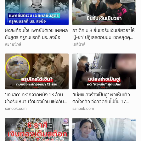
ยิ่งสะเทือนใจ! แพทย์นิติเวช เผยผล
อาเด็ก ม.3 ยื่นขอรับเงินเยียวยาให้
ชันสูตร ครูคนเเรกที่ นร. ลงมือ
‘ปู่-ย่า’ ปฏิเสธตอบปมแชตหลุดคุย
แม่ ‘ถูกกลั่นแกล้ง’
สยามนิวส์
เดลินิวส์
"เงินสด" ทะลักจากผนัง 13 ล้าน
"เมียแปลงร่างเป็นงู" ผัวเห็นแล้ว
ช่างรับเหมา-เจ้าของบ้าน แย่งกัน
ตกใจกลัว วิ่งกวดกันไปชั้น 17
วุ่น สุดท้ายศาลตัดสินให้ใคร?!
ตร.เผยบทสรุปคดีสุดแปลก!
sanook.com
sanook.com