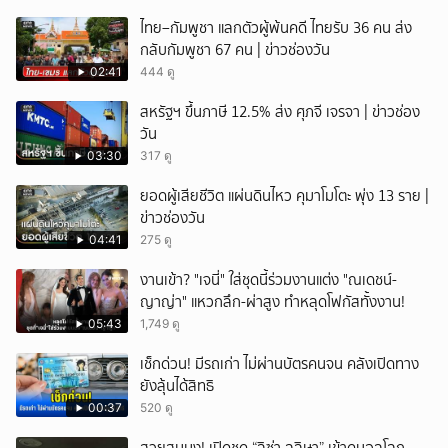
ไทย–กัมพูชา แลกตัวผู้พ้นคดี ไทยรับ 36 คน ส่ง
กลับกัมพูชา 67 คน | ข่าวช่องวัน
02:41
444 ดู
สหรัฐฯ ขึ้นภาษี 12.5% ส่ง ศุภจี เจรจา | ข่าวช่อง
วัน
03:30
317 ดู
ยอดผู้เสียชีวิต แผ่นดินไหว คุมาโมโตะ พุ่ง 13 ราย |
ข่าวช่องวัน
04:41
275 ดู
งานเข้า? "เจนี่" ใส่ชุดนี้ร่วมงานแต่ง "ณเดชน์-
ญาญ่า" แหวกลึก-ผ่าสูง ทำหลุดโฟกัสทั้งงาน!
05:43
1,749 ดู
เช็กด่วน! มีรถเก่า ไม่ผ่านบัตรคนจน คลังเปิดทาง
ยังลุ้นได้สิทธิ
00:37
520 ดู