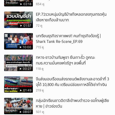
02:18
654 ดู
ยกเลิก
EP.71รวบหนุ่มบัญชีม้าแก๊งหลอกลงทุนเทรดหุ้น
เสียหายเกือบล้านบาท
01:57
72 ดู
บทเรียนธุรกิจราคาแพง!! คนทำธุรกิจต้องรู้ |
Shark Tank Re-Scene_EP.69
10:00
715 ดู
ทหาร-ชาวบ้านกัมพูชา ยืนเกาะรั้ว ดูคณะ
กมธ.ความมั่นคงแห่งรัฐฯ ลงพื้นที่
00:27
118 ดู
จีนส่งมอบเรือขนส่งรถยนต์พลังงานสะอาดลำที่ 3
จุได้ 10,800 คัน เตรียมปล่อยเกาหลีใต้เช่าทำเงิน
01:49
219 ดู
กลุ่มนักเรียนชาวอิตาลีเข้าพบตำรวจ-ขอโทษผู้เสีย
หาย | ข่าวช่องวัน
08:07
501 ดู