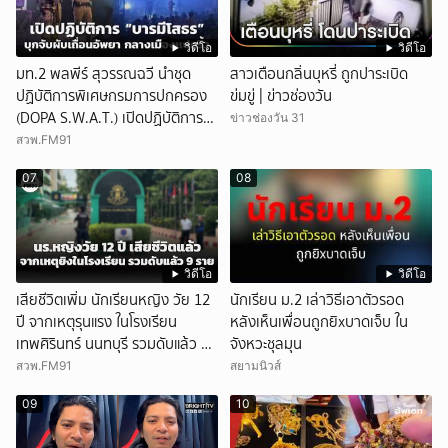
วิดีโอ
วิดีโอ
มท.2 พลพีร์ สุวรรณฉวี นำชุด
สาวเตือนกลิ่นบุหรี่ ถูกปาระเบิด
ปฏิบัติการพิเศษกรมการปกครอง
ข่มขู่ | ข่าวช่องวัน
(DOPA S.W.A.T.) เปิดปฏิบัติการ
ข่าวช่องวัน 31
“บารมีโสธร” บุกจับผับเถื่อนอัพยา
สวพ.FM91
กลางเมืองแปดริ้ว เปิดถึงเช้า ไร้ใบ
07
08
อนุญาต
วิดีโอ
วิดีโอ
เสียชีวิตเพิ่ม นักเรียนหญิง วัย 12
นักเรียน ม.2 เล่าวิธีเอาตัวรอด
ปี จากเหตุรุนแรง ในโรงเรียน
หลังเห็นเพื่อนถูกยิxบาดเจ็บ ใน
เทพศิรินทร์ นนทบุรี รวมดับแล้ว 9
จังหวะชุลมุน
ราย
สวพ.FM91
สยามนิวส์
09
10