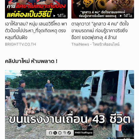
วิดีโอ
วิดีโอ
เอาให้สาสม? หนุ่ม เสนอวิธีโหด พา
ตาลุกวาว! "ลูกสาว 4 คน" ตัดใจ
ตัวป๋องไปประหา_ที่จุดเกิดเหตุ ตรง
ขายมรดกแม่ ก่อนรู้ราคาจริงยิ่ง
หลุมที่มันฝัง
ช็อก! ยอดพุ่งทะลุ 4 ล้าน!
BRIGHTTV.CO.TH
ThaiNews - ไทยนิวส์ออนไลน์
คลิปมาใหม่ ห้ามพลาด !