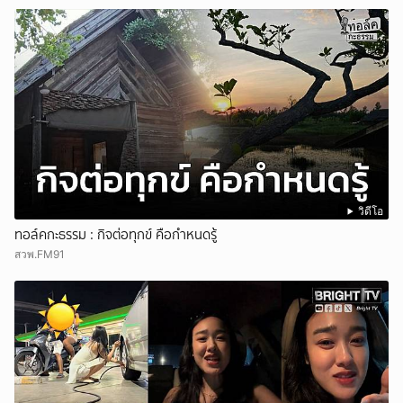
วิดีโอ
ทอล์คกะธรรม : กิจต่อทุกข์ คือกำหนดรู้
สวพ.FM91