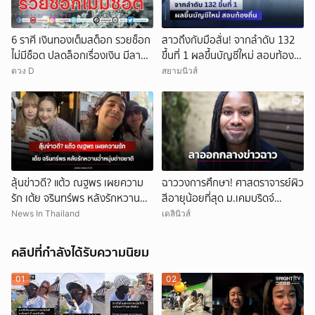
6 ราศี เงินทองเต็มสต็อก รวยช็อก
สาวถึงกับมือสั่น! จากลำดับ 132
ไม่มีช็อต ปลดล็อกเรื่องเงิน มีลาภ
ขึ้นที่ 1 ผลขึ้นบัญชีใหม่ สอบท้อง
ลอยจ่อคิว
ถิ่น
ดวง D
สยามนิวส์
ลุ้นข่าวดี? แต้ว ณฐพร เผยความ
ฉาววงการศึกษา! ศาสตราจารย์ผิว
รัก เต้ย จรินทร์พร หลังรักหวานฉ่ำ
สีอายุน้อยที่สุด ม.เคมบริดจ์
หนุ่มต่างชาติ
ประกาศลาออกหลังเผชิญข้อกล่าว
News In Thailand
เดลินิวส์
หาคัดลอกผลงาน
คลิปที่กำลังได้รับความนิยม
01
02