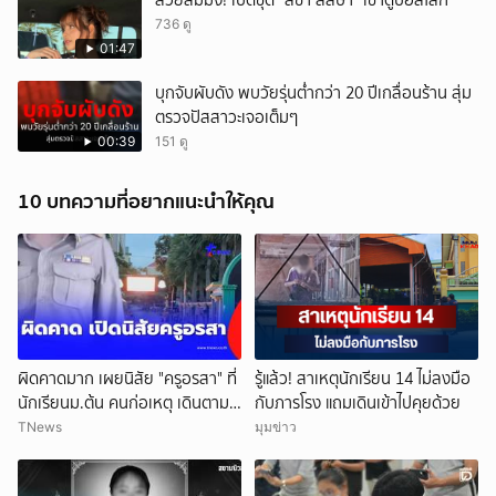
สวยสมมง! เปิดชุด “ลิซ่า ลลิษา” เข้าดูบอลโลก
736 ดู
01:47
บุกจับผับดัง พบวัยรุ่นต่ำกว่า 20 ปีเกลื่อนร้าน สุ่ม
ตรวจปัสสาวะเจอเต็มๆ
00:39
151 ดู
10 บทความที่อยากแนะนำให้คุณ
ผิดคาดมาก เผยนิสัย "ครูอรสา" ที่
รู้แล้ว! สาเหตุนักเรียน 14 ไม่ลงมือ
นักเรียนม.ต้น คนก่อเหตุ เดินตาม
กับภารโรง แถมเดินเข้าไปคุยด้วย
หา
TNews
มุมข่าว