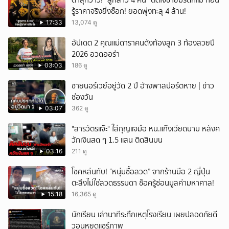
ตาลุกวาว! "ลูกสาว 4 คน" ตัดใจขายมรดกแม่ ก่อน
รู้ราคาจริงยิ่งช็อก! ยอดพุ่งทะลุ 4 ล้าน!
17:33
13,074 ดู
อัปเดต 2 คุณแม่ดาราคนดังท้องลูก 3 ท้องสวยปี
2026 อวดออร่า
03:03
186 ดู
ชายนอร์เวย์อยู่วัด 2 ปี อ้างพาสปอร์ตหาย | ข่าว
ช่องวัน
03:07
362 ดู
"สารวัตรแจ๊ะ" ใส่กุญแจมือ หน.แก๊งเวียดนาม หลังค
วักเงินสด ๆ 1.5 แสน ติดสินบน
03:16
211 ดู
โชคหล่นทับ! “หนุ่มซื้อลวด” จากร้านมือ 2 ญี่ปุ่น
ตะลึงไม่ใช่ลวดธรรมดา ช็อครู้ซ่อนมูลค่ามหาศาล!
15:18
16,365 ดู
นักเรียน เล่านาทีระทึกเหตุโรงเรียน เผยปลอดภัยดี
วอนหยุดแชร์ภาพ