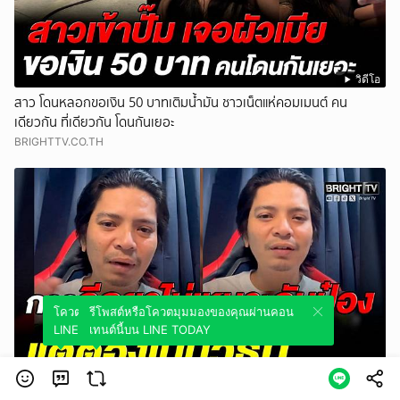
วิดีโอ
สาว โดนหลอกขอเงิน 50 บาทเติมน้ำมัน ชาวเน็ตแห่คอมเมนต์ คน
เดียวกัน ที่เดียวกัน โดนกันเยอะ
BRIGHTTV.CO.TH
โควตมุมมองของคุณผ่านคอนเทนต์นี้บน
รีโพสต์หรือโควตมุมมองของคุณผ่านคอน
LINE TODAY
เทนต์นี้บน LINE TODAY
วิดีโอ
เอาให้สาสม? หนุ่ม เสนอวิธีโหด พาตัวป๋องไปประหา_ที่จุดเกิดเหตุ ตรง