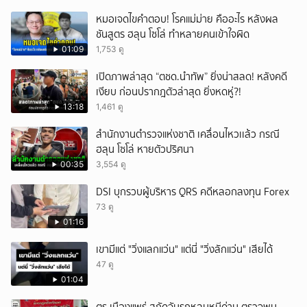
หมอเจดไขคำตอบ! โรคแม่ม่าย คืออะไร หลังผล
ชันสูตร ฮลุน โซโล่ ทำหลายคนเข้าใจผิด
01:09
1,753 ดู
เปิดภาพล่าสุด “ตชด.นำทัพ” ยิ่งน่าสลด! หลังคดี
เงียบ ก่อนปรากฎตัวล่าสุด ยิ่งหดหู่?!
13:18
1,461 ดู
สำนักงานตำรวจแห่งชาติ เคลื่อนไหวเเล้ว กรณี
ฮลุน โซโล่ หายตัวปริศนา
00:35
3,554 ดู
DSI บุกรวบผู้บริหาร QRS คดีหลอกลงทุน Forex
73 ดู
01:16
เขามีแต่ "วิ่งแลกแว่น" แต่นี่ "วิ่งลักแว่น" เสียได้
47 ดู
01:04