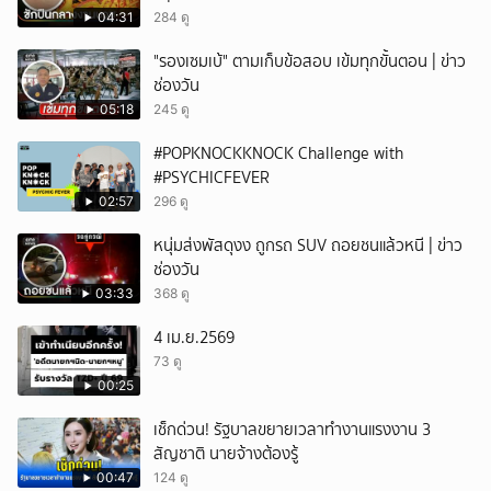
04:31
284 ดู
"รองเซมเบ้" ตามเก็บข้อสอบ เข้มทุกขั้นตอน | ข่าว
ช่องวัน
05:18
245 ดู
#POPKNOCKKNOCK Challenge with
#PSYCHICFEVER
02:57
296 ดู
หนุ่มส่งพัสดุงง ถูกรถ SUV ถอยชนแล้วหนี | ข่าว
ช่องวัน
03:33
368 ดู
4 เม.ย.2569
73 ดู
00:25
เช็กด่วน! รัฐบาลขยายเวลาทำงานแรงงาน 3
สัญชาติ นายจ้างต้องรู้
00:47
124 ดู