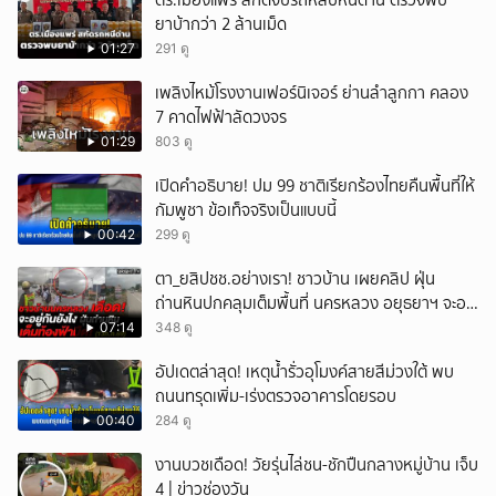
ตร.เมืองแพร่ สกัดจับรถหลบหนีด่าน ตรวจพบ
ยาบ้ากว่า 2 ล้านเม็ด
01:27
291 ดู
เพลิงไหม้โรงงานเฟอร์นิเจอร์ ย่านลำลูกกา คลอง
7 คาดไฟฟ้าลัดวงจร
01:29
803 ดู
เปิดคำอธิบาย! ปม 99 ชาติเรียกร้องไทยคืนพื้นที่ให้
กัมพูชา ข้อเท็จจริงเป็นแบบนี้
00:42
299 ดู
ตา_ยสิปชช.อย่างเรา! ชาวบ้าน เผยคลิป ฝุ่น
ถ่านหินปกคลุมเต็มพื้นที่ นครหลวง อยุธยาฯ จะอยู่
กันยังไง
07:14
348 ดู
อัปเดตล่าสุด! เหตุน้ำรั่วอุโมงค์สายสีม่วงใต้ พบ
ถนนทรุดเพิ่ม-เร่งตรวจอาคารโดยรอบ
00:40
284 ดู
งานบวชเดือด! วัยรุ่นไล่ชน-ชักปืนกลางหมู่บ้าน เจ็บ
4 | ข่าวช่องวัน