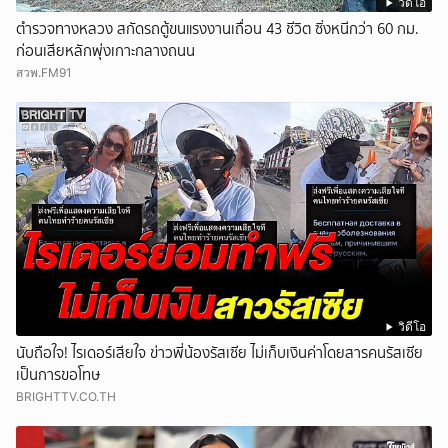
วิดีโอ
ตำรวจทางหลวง สกัดรถตู้ขนแรงงานเถื่อน 43 ชีวิต ซิ่งหนีกว่า 60 กม.
ก่อนเสียหลักพุ่งเกาะกลางถนน
สวพ.FM91
วิดีโอ
นับถือใจ! ไรเดอร์เสียใจ ข่าวพี่น้องรัสเซีย ไม่เก็บเงินค่าโดยสารคนรัสเซีย
เป็นการขอโทษ
BRIGHTTV.CO.TH