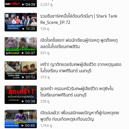
04:28
2,237 ดู
รวมซีนชาร์คหนึ่งไล่ต้อนกัดนิ่มๆ | Shark Tank
Re_Scene_EP.72
10:35
125 ดู
เปิดใจครั้งแรก! พ่อนักเรียนผู้ก่อเหตุ พูดถึงเหตุ
สลดในโรงเรียนเทพสิริน
00:37
531 ดู
เศร้า! ญาติทยอยรับศพผู้เสียชีวิต จากเหตุรุนแรง
ในโรงเรียน เทพศิรินทร์ นนทบุรี
00:52
313 ดู
สุดเศร้า ครอบครัวรับศwผู้เสียชีวิต เหตุยิvใน
โรงเรียนเทพศิรินทร์ นนทบุรี
00:36
226 ดู
เปิดปมแล้ว! เพื่อนสนิทเผยปัญหาที่ผู้ก่อเหตุเคย
พูดถึง ก่อนเกิดเหตุสะเทือนขวัญ
00:40
1,744 ดู