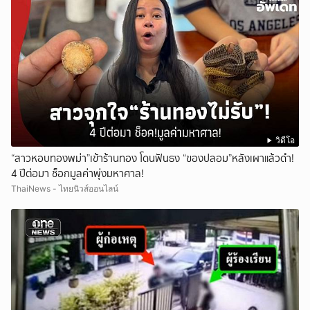
วิดีโอ
“สาวหอบทองพม่า”เข้าร้านทอง โดนฟันธง “ของปลอม”หลังเผาแล้วดำ!
4 ปีต่อมา ช็อกมูลค่าพุ่งมหาศาล!
ThaiNews - ไทยนิวส์ออนไลน์