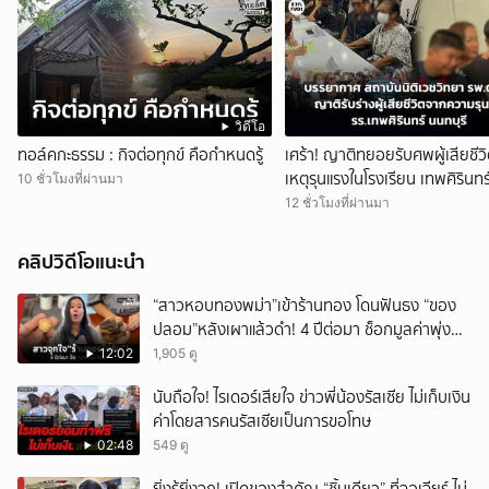
วิดีโอ
ทอล์คกะธรรม : กิจต่อทุกข์ คือกำหนดรู้
เศร้า! ญาติทยอยรับศพผู้เสียชีว
เหตุรุนแรงในโรงเรียน เทพศิรินทร
10 ชั่วโมงที่ผ่านมา
นนทบุรี
12 ชั่วโมงที่ผ่านมา
คลิปวิดีโอแนะนำ
“สาวหอบทองพม่า”เข้าร้านทอง โดนฟันธง “ของ
ปลอม”หลังเผาแล้วดำ! 4 ปีต่อมา ช็อกมูลค่าพุ่ง
มหาศาล!
12:02
1,905 ดู
นับถือใจ! ไรเดอร์เสียใจ ข่าวพี่น้องรัสเซีย ไม่เก็บเงิน
ค่าโดยสารคนรัสเซียเป็นการขอโทษ
02:48
549 ดู