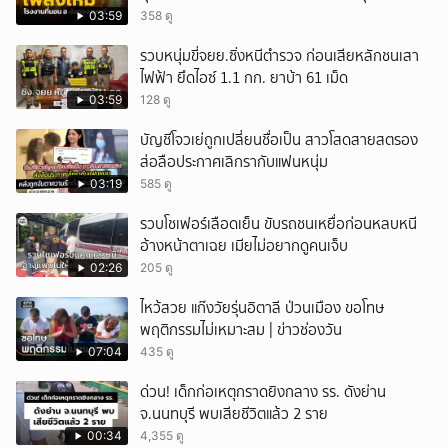
หนัก
03:59
358 ดู
รวบหนุ่มขี่จยย.ซิ่งหนีตำรวจ ก่อนเสียหลักชนเสา
ไฟฟ้า ยึดไอซ์ 1.1 กก. ยาบ้า 61 เม็ด
03:59
128 ดู
บัญชีโจวเย่ถูกเปลี่ยนชื่อเป็น สาวโสดสายสตรอง
ส่อลือประกาศเลิกรากับแฟนหนุ่ม
03:19
585 ดู
รวบโชเฟอร์เลือดเย็น ขับรถชนเหยื่อก่อนหลบหนี
อ้างหน้าตาเฉย เมียไม่อยากดูคนเจ็บ
02:26
205 ดู
ไหว้สวย แก๊งวัยรุ่นอิตาลี ป่วนเมือง ขอโทษ
พฤติกรรมไม่เหมาะสม | ข่าวช่องวัน
07:04
435 ดู
ด่วน! เด็กก่อเหตุกราดยิงกลาง รร. ดังย่าน
จ.นนทบุรี พบเสียชีวิตแล้ว 2 ราย
00:34
4,355 ดู