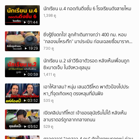
นักเรียน ม.4 กอดกันดิ่งชั้น 6 โรงเรียนดังสายไหม
1,398 ดู
01:44
ยิ่งรู้ยิ่งตกใจ! ลูกค้าเดินทางกว่า 400 กม. หอบ
“กลองมโหระทึก” มาประเมิน ก่อนเฉลยซื้อมาราคา
เท่าไหร่?
19:29
730 ดู
นักเรียน ม.2 เล่าวิธีเอาตัวรอด หลังเห็นเพื่อนถูก
ยิxบาดเจ็บ ในจังหวะชุลมุน
00:59
1,411 ดู
เอาให้สาสม? หนุ่ม เสนอวิธีโหด พาตัวป๋องไปประ
หา_ที่จุดเกิดเหตุ ตรงหลุมที่มันฝัง
03:52
535 ดู
เปิดคลิปนาทีโหด! เจ้าของสุนัขรับไม่ได้ หลังเห็น
ลาบราดอร์ถูกลากกลางถนน
05:52
529 ดู