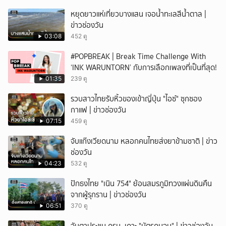
หยุดยาวแห่เที่ยวบางแสน เจอน้ำทะเลสีน้ำตาล |
ข่าวช่องวัน
03:08
452 ดู
#POPBREAK | Break Time Challenge With
‘INK WARUNTORN’ กับการเลือกเพลงที่เป็นที่สุด!
01:35
239 ดู
รวบสาวไทยรับหิ้วของเข้าญี่ปุ่น "ไอซ์" ซุกซอง
กาแฟ | ข่าวช่องวัน
07:15
459 ดู
จับแก๊งเวียดนาม หลอกคนไทยส่งยาข้ามชาติ | ข่าว
ช่องวัน
04:23
532 ดู
ปักธงไทย "เนิน 754" ย้อนสมรภูมิทวงแผ่นดินคืน
จากผู้รุกราน | ข่าวช่องวัน
06:51
370 ดู