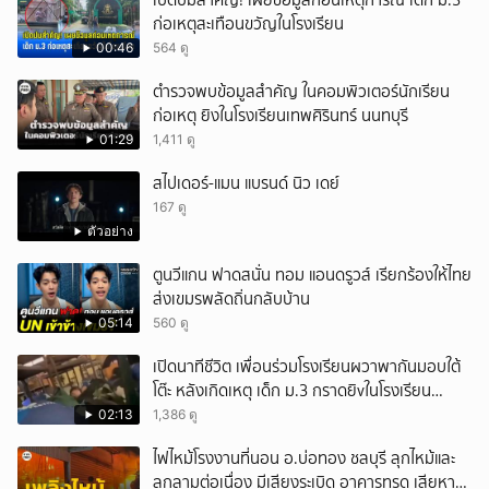
เปิดปมสำคัญ! เผยข้อมูลก่อนเหตุการณ์ เด็ก ม.3
ก่อเหตุสะเทือนขวัญในโรงเรียน
00:46
564 ดู
ตำรวจพบข้อมูลสำคัญ ในคอมพิวเตอร์นักเรียน
ก่อเหตุ ยิงในโรงเรียนเทพศิรินทร์ นนทบุรี
01:29
1,411 ดู
สไปเดอร์-แมน แบรนด์ นิว เดย์
167 ดู
ตัวอย่าง
ตูนวีแกน ฟาดสนั่น ทอม แอนดรูวส์ เรียกร้องให้ไทย
ส่งเขมรพลัดถิ่นกลับบ้าน
05:14
560 ดู
เปิดนาทีชีวิต เพื่อนร่วมโรงเรียนผวาพากันมอบใต้
โต๊ะ หลังเกิดเหตุ เด็ก ม.3 กราดยิvในโรงเรียน
เทพศิรินทร์นนท์ แบบไม่เลือกหน้า เสียงปืนดังสนั่น
02:13
1,386 ดู
หวั่นไหว
ไฟไหม้โรงงานที่นอน อ.บ่อทอง ชลบุรี ลุกไหม้และ
ลุกลามต่อเนื่อง มีเสียงระเบิด อาคารทรุด เสียหาย