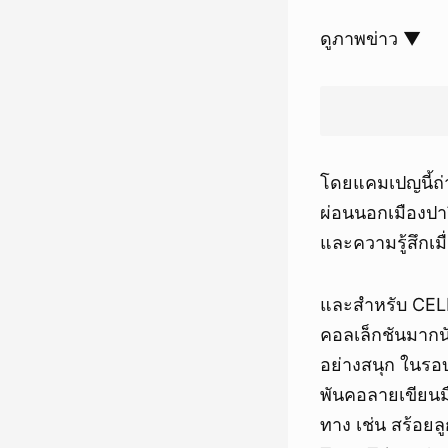
ดูภาพข่าว ▼
โดยแคมเปญนี้ถ่
ผ่อนนอกเมืองปาร
และความรู้สึกเม
และสำหรับ CELIN
คอลเล็กชันมากนัก
อย่างสนุก ในรอบน
พันคอลายเขียนมื
ทาง เช่น สร้อยล