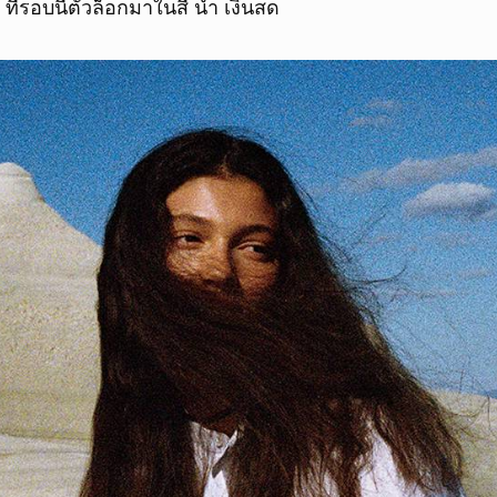
ี่รอบนี้ตัวล็อกมาในสี น้ำ เงินสด