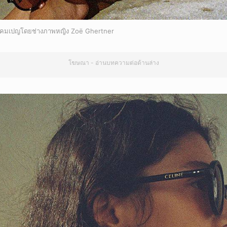
ยกเลิก
คมเปญโดยช่างภาพหญิง Zoë Ghertner
โฆษณา - อ่านบทความต่อด้านล่าง