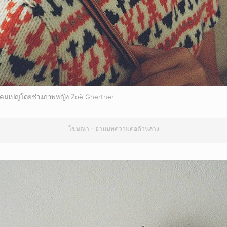
คมเปญโดยช่างภาพหญิง Zoë Ghertner
โฆษณา - อ่านบทความต่อด้านล่าง