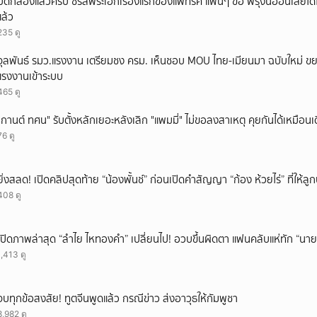
ปิดกล้องแล้วครับ ซีรีส์พระเอกเรื่องแรกของแพทริค แฟนๆ ขอ พรุ่งนี้ออนเลยได้ไ
แล้ว
235 ดู
จุลพันธ์ รมว.แรงงาน เตรียมชง ครม. เห็นชอบ MOU ไทย-เมียนมา ฉบับใหม่ ขย
แรงงานเข้าระบบ
465 ดู
"กานต์ ทศน" รับตั้งหลักเยอะหลังเลิก "แพมมี่" ไม่ขอลงสาเหตุ คุยกันได้เหมือนเ
76 ดู
ยิ่งสลด! เปิดคลิปสุดท้าย “น้องพั้นช์” ก่อนเปิดคำสัญญา “ก้อง ห้วยไร่” ที่ให้
408 ดู
เปิดภาพล่าสุด “ลำไย ไหทองคำ” เปลี่ยนไป! อวบขึ้นผิดตา แฟนคลับแห่ทัก “นาย
1,413 ดู
จบทุกข้อสงสัย! ทูตจีนพูดแล้ว กรณีข่าว ส่งอาวุธให้กัมพูชา
8,982 ดู