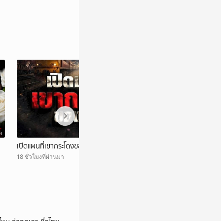
อ
วิดีโอ
เปิดแผนที่เขากระโดงของรฟท
จะได้ประชุมกี่โมง?
รอง'ยันไม่สามารถปร
18 ชั่วโมงที่ผ่านมา
สรณ'ชี้ ไม่มีใครสั่ง
21 ชั่วโมงที่ผ่านมา