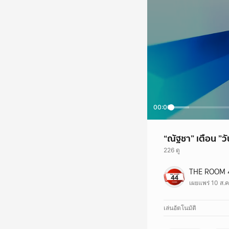
00:00
“ณัฐชา” เตือน ”ว
226 ดู
“ณัฐชา” เตือน ”วันชัย“
THE ROOM 
#ณัฐชา #วันชัย #ทัก
เผยแพร่ 10 ส.
เล่นอัตโนมัติ