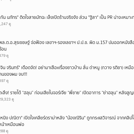
"กัน นภัทร" ติดใจสายมัทฉะ เล็งเปิดร้านจริงจัง ส่วน "ฐิสา" เป็น PR น่าจะเหมาะก
1,247 ดู
พล.ต.อ.สุรเชชษฐ์ จ่อฟ้อง เลขาฯ-รองเลขาฯ ป.ป.ช. ผิด ม.157 ปมออกหนังสือ
ซ้อน
479 ดู
ั่"จิน จรินทร์" เดือดจัด! อย่ามาเสือxเรื่องชาวบ้าน ลั่น ด่าหนู (กวาง รติชา) เหมือ
คนของผม จบ!!!
397 ดู
ตะลึง! รายได้ “ฮลุน” ก่อนเสียในจอร์เจีย “พี่ชาย” เปิดอาการ “ย่าฮลุน” หลังส
29,323 ดู
"หนิง ปณิตา" เปิดใจเคลียร์ดราม่าหลัง "น้องณิริน" ถูกกระแสวิจารณ์ จากคลิ
หน้าเหมือนพ่อ
288 ดู