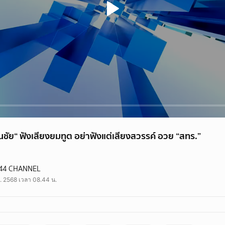
ันชัย“ ฟังเสียงยมทูต อย่าฟังแต่เสียงสวรรค์ อวย “สทร.”
 ฟังเสียงยมทูต อย่าฟังแต่เสียงสวรรค์ อวย “สทร.”
44 CHANNEL
ษิณ #สทร #ทักษิณชินวัตร #Theroom44
ค. 2568 เวลา 08.44 น.