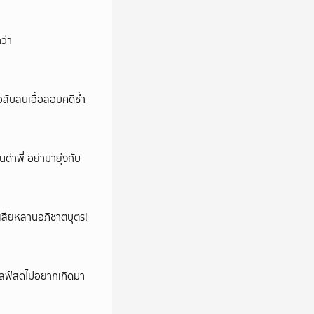
ว่า
สับสนเอื้อสอบคดีซ้ำ
นด่าพี่ อย่ามายุ่งกับ
ูญเสียหลานอภิชาตบุตร!
ปไลฟ์สดไม่อยากเกิดมา