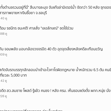
ยกเลิก
"ทั้งตำบลรวมอยู่ที่นี่" สืบบางละมุง จับแก๊งล่ามิเตอร์น้ำ งัดกว่า 50 หลัง ซุกข
สารภาพขายหาเงินซื้อยา จ.ชลบุรี
140 ดู
ต้อม รชนีกร ชนะคดี! ศาลสั่ง "เลอลักษณ์" ชดใช้อ่วม
488 ดู
กัน จอมพลัง มอบกล้องวงจรปิด 40 ตัว อุดจุดเสี่ยงหลังคดีสะเทือนขวัญ
939 ดู
สกัดจับรถบรรทุกลักลอบนำเข้าอะโวคาโดผิดกฎหมาย น้ำหนักรวม 6.5 ตัน คนขั
เที่ยวละ 5,000 บาท
142 ดู
อดีต สว.สมชาย โพสต์ รู้แล้ว คนชง ! หลัง ครม. เห็นชอบแต่งตั้ง ผกก.หนุ่ย นั
226 ดู