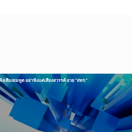
 ฟังเสียงยมทูต อย่าฟังแต่เสียงสวรรค์ อวย “สทร.”