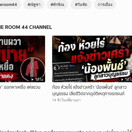
heroom44
#ณัฐชา
#ทักษิณ
#วันชัย
การเมือง
 THE ROOM 44 CHANNEL
วิดีโอ
วิดีโ
ย” ออกหาเหยื่อ แห่แขวน
ก้อง ห้วยไร่ แจ้งข่าวเศร้า 'น้องพั้นช์' ลูกสาว
บุญธรรม เสียชีวิตจากอุบัติเหตุทางรถยนต์
14 ชั่วโมงที่ผ่านมา