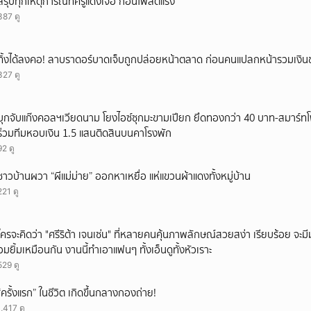
สรุปทุกเหตุการณ์ที่ครูแดงเจอ ก่อนโพสต์แรง
387 ดู
ทิ้งได้ลงคอ! ลาบราดอร์บาดเจ็บถูกปล่อยหน้าตลาด ก่อนคนแปลกหน้ารวมเงินช
327 ดู
บุกจับแก๊งคอลฯเวียดนาม โยงไอซ์ซุกมะขามเปียก ยึดทองกว่า 40 บาท-สมาร์ท
ร่วมทีมหอบเงิน 1.5 แสนติดสินบนคาโรงพัก
92 ดู
ชาวบ้านผวา “ผีแม่ม่าย” ออกหาเหยื่อ แห่แขวนผ้าแดงทั้งหมู่บ้าน
221 ดู
ใครจะคิดว่า "ศรีริต้า เจนเซ่น" ที่หลายคนคุ้นภาพลักษณ์สวยสง่า เรียบร้อย จะมีมุมโ
อมยิ้มเหมือนกัน งานนี้ทำเอาแฟนๆ ทั้งเอ็นดูทั้งหัวเราะ
529 ดู
“ครั้งแรก” ในชีวิต เกิดขึ้นกลางกองถ่าย!
1,417 ดู