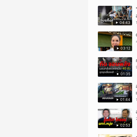
04:43
03:12
01:35
01:44
02:53