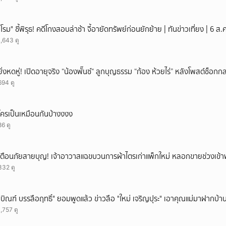
"โรม" ชี้พิรุธ! คดีโกงสอบล่าช้า จี้อายัดทรัพย์ก่อนยักย้าย | ทันข่าวเที่ยง | 6 
1,643 ดู
ยิ่งหดหู่! เปิดอายุจริง “น้องพั๊นซ์“ ลูกบุญธรรม “ก้อง ห้วยไร่” หลังโพสต์ช็อ
694 ดู
ใครเป็นเหมือนกันบ้างงงง
86 ดู
เตือนภัยสายบุญ! เจ้าอาวาสแฉขบวนการผ้าไตรเก่าแพ็กใหม่ หลอกขายช่วงเข้
332 ดู
"บิณฑ์ บรรลือฤทธิ์" ยอมพูดแล้ว ข่าวลือ "ใหม่ เจริญปุระ" เอาคุณแม่มาฝากบ้า
1,757 ดู