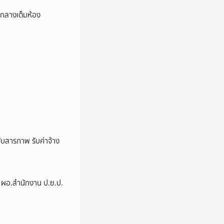
องกลางเต็มห้อง
บสารภาพ รับค่าจ้าง
่ง ผอ.สำนักงาน ป.ย.ป.