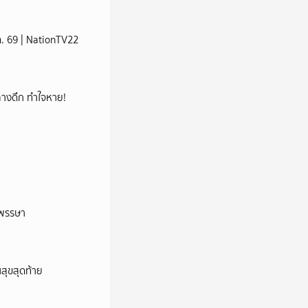
ส.ค. 69 | NationTV22
กกลางดึก ทำใจหาย!
าพรรษา
นสุขสุดท้าย